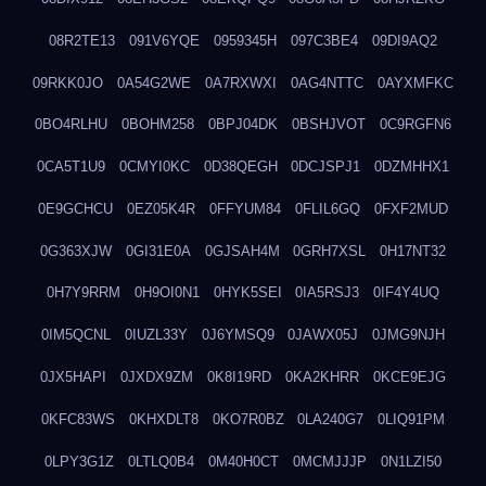
08R2TE13
091V6YQE
0959345H
097C3BE4
09DI9AQ2
09RKK0JO
0A54G2WE
0A7RXWXI
0AG4NTTC
0AYXMFKC
0BO4RLHU
0BOHM258
0BPJ04DK
0BSHJVOT
0C9RGFN6
0CA5T1U9
0CMYI0KC
0D38QEGH
0DCJSPJ1
0DZMHHX1
0E9GCHCU
0EZ05K4R
0FFYUM84
0FLIL6GQ
0FXF2MUD
0G363XJW
0GI31E0A
0GJSAH4M
0GRH7XSL
0H17NT32
0H7Y9RRM
0H9OI0N1
0HYK5SEI
0IA5RSJ3
0IF4Y4UQ
0IM5QCNL
0IUZL33Y
0J6YMSQ9
0JAWX05J
0JMG9NJH
0JX5HAPI
0JXDX9ZM
0K8I19RD
0KA2KHRR
0KCE9EJG
0KFC83WS
0KHXDLT8
0KO7R0BZ
0LA240G7
0LIQ91PM
0LPY3G1Z
0LTLQ0B4
0M40H0CT
0MCMJJJP
0N1LZI50