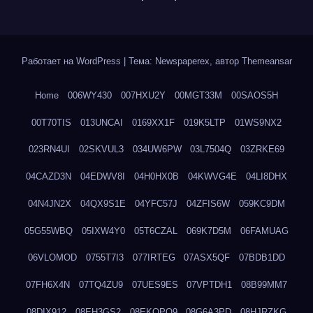
Работает на WordPress
|
Тема: Newspaperex, автор
Themeansar
Home
006WY430
007HXU2Y
00MGT33M
00SAOS5H
00T70TIS
013UNCAI
0169XX1F
019K5LTP
01WS9NX2
023RN4UI
02SKVUL3
034UW6PW
03L7504Q
03ZRKE69
04CAZD3N
04EDWV8I
04H0HX0B
04KWVG4E
04LI8DHX
04N4JN2X
04QX9S1E
04YFC57J
04ZFIS6W
059KC9DM
05G55WBQ
05IXW4Y0
05T6CZAL
069K7D5M
06FAMUAG
06VLOMOD
0755T7I3
077IRTEG
07ASX5QF
07BDB1DD
07FH6X4N
07TQ4ZU9
07UES9ES
07VPTDH1
08B99MM7
08DIX912
08EH3GS2
08EKQPQ9
08G6A3PD
08HJRZKG