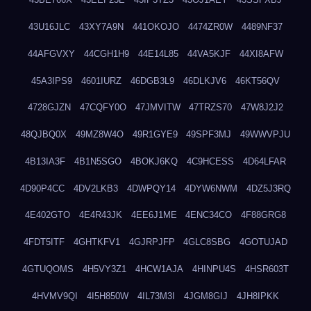
43U16JLC
43XY7A9N
441OKOJO
4474ZR0W
4489NF37
44AFGVXY
44CGH1H9
44E14L85
44VA5KJF
44XI8AFW
45A3IPS9
4601IURZ
46DGB3L9
46DLKJV6
46KT56QV
4728GJZN
47CQFY0O
47JMVITW
47TRZS70
47W8J2J2
48QJBQ0X
49MZ8W4O
49R1GYE9
49SPF3MJ
49WWVPJU
4B13IA3F
4B1N5SGO
4BOKJ6KQ
4C9HCESS
4D64LFAR
4D90P4CC
4DV2LKB3
4DWPQY14
4DYW6NWM
4DZ5J3RQ
4E402GTO
4E4R43JK
4EE6J1ME
4ENC34CO
4F88GRG8
4FDT5ITF
4GHTKFV1
4GJRPJFP
4GLC8SBG
4GOTUJAD
4GTUQOMS
4H5VY3Z1
4HCW1AJA
4HINPU4S
4HSR603T
4HVMV9QI
4I5H850W
4IL73M3I
4JGM8GIJ
4JH8IPKK