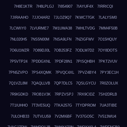
7H8E1KTR
7H8LPLGJ
7I854907
7IAYUF4X
7IRRICQI
7JIRAAHO
7JJO4AR2
7JLOZ9Q7
7KWC77GK
7LALYSM0
7LCWIIY0
7LVURME7
7M1UWA38
7MHLTVDG
7MM4F50B
7NL020H5
7NS5N00M
7NSA9LFN
7NZIGFWV
7O15HQUY
7O6U1WZR
7O89DJ0L
7OB253FZ
7ODLM7D2
7OY8DOTS
7P5VTP24
7PDDGXNL
7PDF28N1
7PISQHBH
7PKT2VUV
7PN5ZVPO
7PS4XQMK
7PVQC4XL
7PVZ4BY4
7PY3EC1H
7Q1VZL8M
7QAQLLVB
7QP7DLC5
7QSLGYCU
7R0ZOLUX
7R9IGDKD
7ROB1V3K
7RPZVSPJ
7RX9CIDZ
7SH2DRLB
7T1IUHHO
7T3VE5UQ
7TKA257G
7TYDPROM
7UA3TIBE
7ULOHB33
7UTVLU59
7V2MI6BF
7V37GO5C
7V513WU4