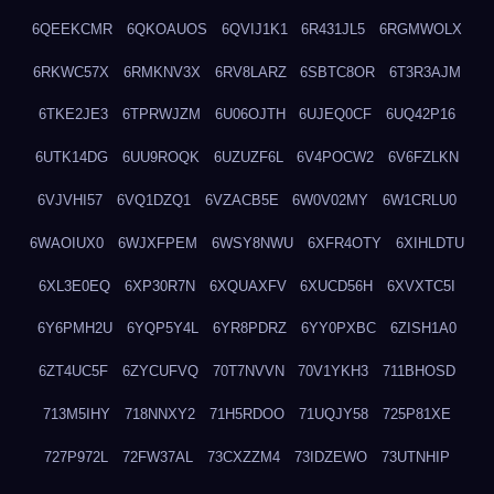
6QEEKCMR
6QKOAUOS
6QVIJ1K1
6R431JL5
6RGMWOLX
6RKWC57X
6RMKNV3X
6RV8LARZ
6SBTC8OR
6T3R3AJM
6TKE2JE3
6TPRWJZM
6U06OJTH
6UJEQ0CF
6UQ42P16
6UTK14DG
6UU9ROQK
6UZUZF6L
6V4POCW2
6V6FZLKN
6VJVHI57
6VQ1DZQ1
6VZACB5E
6W0V02MY
6W1CRLU0
6WAOIUX0
6WJXFPEM
6WSY8NWU
6XFR4OTY
6XIHLDTU
6XL3E0EQ
6XP30R7N
6XQUAXFV
6XUCD56H
6XVXTC5I
6Y6PMH2U
6YQP5Y4L
6YR8PDRZ
6YY0PXBC
6ZISH1A0
6ZT4UC5F
6ZYCUFVQ
70T7NVVN
70V1YKH3
711BHOSD
713M5IHY
718NNXY2
71H5RDOO
71UQJY58
725P81XE
727P972L
72FW37AL
73CXZZM4
73IDZEWO
73UTNHIP