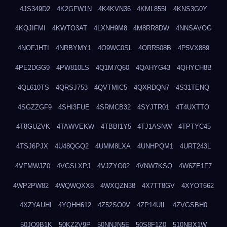
4JS349D2
4K2GFW1N
4K4KVN36
4KML855I
4KNS3G0Y
4KQJIFMI
4KWTO3AT
4LXNH9M8
4M8RR8DW
4NNSAVOG
4NOFJHTI
4NRBYMY1
4O9WC0SL
4ORR508B
4P5VX889
4PE2DGG9
4PW810LS
4Q1M7Q60
4QAHYG43
4QHYCH8B
4QL610TS
4QRSJ753
4QVTMIC5
4QXRDQN7
4S31TENQ
4SGZZGF9
4SHI3FUE
4SRMCB32
4SYJTR01
4T4UXTTO
4T8GUZVK
4TAWVEKW
4TBBI1Y5
4TJ1ASNW
4TPTYC45
4TSJ6PJX
4U48QGQ2
4UMM8LXA
4UNHPQM1
4URT243L
4VFMWJZ0
4VGSLXPJ
4VJZYO02
4VNW7KSQ
4W6ZE1F7
4WP2PW82
4WQWQXX8
4WXQZN38
4X7TT8GV
4XYOT662
4XZYAUHI
4YQHH612
4Z52SO0V
4ZP14UIL
4ZVGSBH0
50JO9B1K
50KZ2V9P
50NNJN5E
50S8F1Z0
510NBX1W