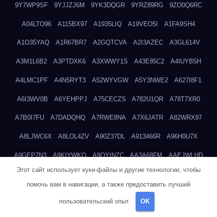
9Y7WP9SF
9YJJZJ6M
9YK3DQGR
9YRZ89RG
9ZO0Q6RC
A04LTO96
A115BX97
A1935LIQ
A19VEO5I
A1FA9SH4
A1O35YAQ
A1R67BR7
A2GQTCVA
A2I3AZEC
A3GL614V
A3M1L6B2
A3PTDXK6
A3XWWY1S
A43E85C2
A4IUYB5H
A4LMC1PF
A4N5RYT3
A52WYVGW
A5Y3NWE2
A627I8F1
A6I3WV0B
A6YEHPPJ
A75CECZS
A782U1QR
A78T7XR0
A7B0I7FU
A7DADQHQ
A7RWE8NA
A7X6JATR
A82WRX97
A8LJWC6X
A8LOL4ZV
A90Z37DL
A913466R
A96H0U7X
A9GEP7N3
A9KIYWKO
A9QYINZC
AA3A68FM
AAEJWLHD
Этот сайт использует куки-файлы и другие технологии, чтобы
AAEZRZ0I
AAO3NKXF
AAVKTCB4
AB6S6UZH
ABAP8R3B
помочь вам в навигации, а также предоставить лучший
ABDXH3XG
ABQR9326
ABWKZCNH
AC2GYKWG
AC768CHK
пользовательский опыт.
OK
ACUPC2X8
ACXX236G
ADMVWTS8
ADOE3V3Y
ADQOJYQO