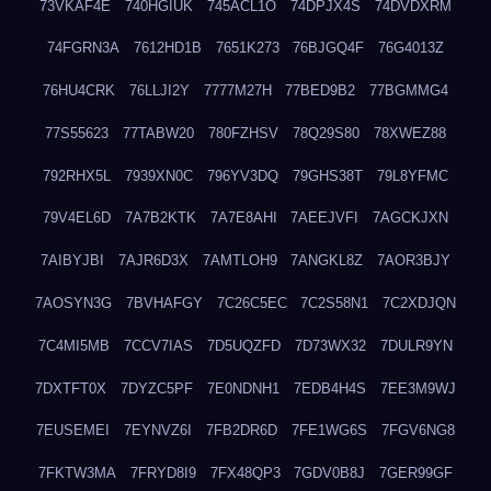
73VKAF4E
740HGIUK
745ACL1O
74DPJX4S
74DVDXRM
74FGRN3A
7612HD1B
7651K273
76BJGQ4F
76G4013Z
76HU4CRK
76LLJI2Y
7777M27H
77BED9B2
77BGMMG4
77S55623
77TABW20
780FZHSV
78Q29S80
78XWEZ88
792RHX5L
7939XN0C
796YV3DQ
79GHS38T
79L8YFMC
79V4EL6D
7A7B2KTK
7A7E8AHI
7AEEJVFI
7AGCKJXN
7AIBYJBI
7AJR6D3X
7AMTLOH9
7ANGKL8Z
7AOR3BJY
7AOSYN3G
7BVHAFGY
7C26C5EC
7C2S58N1
7C2XDJQN
7C4MI5MB
7CCV7IAS
7D5UQZFD
7D73WX32
7DULR9YN
7DXTFT0X
7DYZC5PF
7E0NDNH1
7EDB4H4S
7EE3M9WJ
7EUSEMEI
7EYNVZ6I
7FB2DR6D
7FE1WG6S
7FGV6NG8
7FKTW3MA
7FRYD8I9
7FX48QP3
7GDV0B8J
7GER99GF