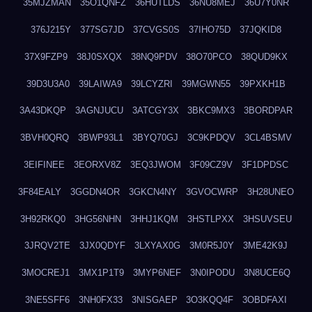
35MJZMAN
35O1QNFZ
36HUTLDS
36NU8MEJ
36U7Y0NR
376J215Y
377SG7JD
37CVGS0S
37IHO75D
37JQKID8
37X9FZP9
38J0SXQX
38NQ9PDV
38O70PCO
38QUD9KX
39D3U3A0
39LAIWA9
39LCYZRI
39MGWN55
39PXKH1B
3A43DKQP
3AGNJUCU
3ATCGY3X
3BKC9MX3
3BORDPAR
3BVH0QRQ
3BWP93L1
3BYQ70GJ
3C9KPDQV
3CL4BSMV
3EIFINEE
3EORXV8Z
3EQ3JWOM
3F09CZ9V
3F1DPDSC
3F84EALY
3GGDN4OR
3GKCN4NY
3GVOCWRP
3H28UNEO
3H92RKQ0
3HG56NHN
3HHJ1KQM
3HSTLPXX
3HSUVSEU
3JRQV2TE
3JX0QDYF
3LXYAX0G
3M0R5J0Y
3ME42K9J
3MOCREJ1
3MX1P1T9
3MYP6NEF
3N0IPODU
3N8UCE6Q
3NE5SFF6
3NH0FX33
3NISGAEP
3O3KQQ4F
3OBDFAXI