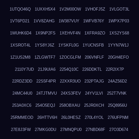
1UTQO46Q
1UXXH5X4
1V2M00OW
1VHOFJ5Z
1VLGOT3L
1VT6PD21
1VV8ZAHG
1W387VUY
1WFVB76Y
1WPX7P03
1WUHK6D4
1X9NP2FS
1XEHVF4N
1XFRA9ZO
1XS2YS68
1XSROT4L
1YS8YJ6Z
1YSKFL0G
1YUCNSFB
1YYN7W1J
1Z1US2M8
1ZLGWTF7
1ZOCGLFM
206VNFLF
20GH4EFO
2110Y7UD
21J9UIA6
2254Q10C
226DDKTL
22R2IX7P
22RDZ3DD
22S5F4PR
22XXR3UO
232PTAJG
24AZ56D2
24MC44U0
24TJTMVU
24XS3FEV
24YV1LVI
252T7VNK
253A0XC6
254O5EQJ
258OBXAU
25JR0XCH
25Q8956U
25RMMEOD
26HTTV6H
26L0HESZ
270L4YOL
276UFPNM
27E8J3FW
27MKG0DU
27MNQPU0
27NBD68F
27O3D674