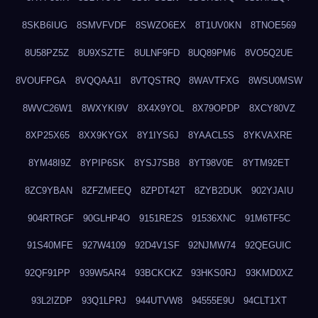
8SKB6IUG
8SMVFVDF
8SWZO6EX
8T1UV0KN
8TNOE569
8U58PZ5Z
8U9XSZTE
8ULNF9FD
8UQ89PM6
8VO5Q2UE
8VOUFPGA
8VQQAA1I
8VTQSTRQ
8WAVTFXG
8WSU0MSW
8WVC26W1
8WXYKI9V
8X4X9YOL
8X79OPDP
8XCY80VZ
8XP25X65
8XX9KYGX
8Y1IYS6J
8YAACL5S
8YKVAXRE
8YM48I9Z
8YPIP6SK
8YSJ7SB8
8YT98V0E
8YTM92ET
8ZC9YBAN
8ZFZMEEQ
8ZPDT42T
8ZYB2DUK
902YJAIU
904RTRGF
90GLHP4O
9151RE2S
91536XNC
91M6TF5C
91S40MFE
927W4109
92D4V1SF
92NJMW74
92QEGUIC
92QF91PP
939W5AR4
93BCKCKZ
93HKS0RJ
93KMD0XZ
93L2IZDP
93Q1LPRJ
944UTVW8
94555E9U
94CLT1XT