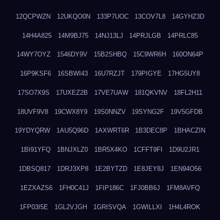
12QCPWZN
12UKQO0N
133P7UOC
13COV7L8
14GYHZ3D
14H4A825
14M9BJ75
14NJ13LJ
14PRJLGB
14PRLC85
14WY7OYZ
1546DY9V
15B2SHBQ
15C9WR6H
160ON64P
16P9KSF6
16SBWI43
16U7RZJT
179PIGYE
17HG5UY8
17SO7X9S
17UXEZ2B
17VE7UAW
181QKVNV
18FL2H11
18UVF9V8
19CWX8Y9
19S0NNZV
19SYNG2F
19V5GFDB
19YDYQRW
1AU5Q96D
1AXWRT6R
1B3DEC8P
1BHACZIN
1BI91YFQ
1BNJXLZ0
1BR5X4KO
1CFFT9FI
1D9U2JR1
1DBSQ817
1DRJ3XP8
1E2BYTZD
1E8JEY8J
1EN94O56
1EZXAZS6
1FH0C41J
1FIP186C
1FJ0BB6J
1FM8AVFQ
1FP03I5E
1GL2VJGH
1GRISVQA
1GWILLXI
1H4L4ROK