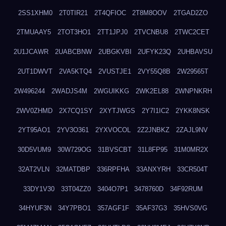
2SS1XHM0
2T0TIR21
2T4QFIOC
2T8M8OOV
2TGAD2ZO
2TMUAAY5
2TOT3HO1
2TT1JPJ0
2TVCNBU8
2TWC2CET
2U1JCAWR
2UABCBNW
2UBGKVBI
2UFYK23Q
2UHBAVSU
2UT1DWVT
2VA5KTQ4
2VUSTJE1
2VY55Q8B
2W29565T
2W496244
2WADJS4M
2WGUIKKG
2WK2EL88
2WNPNKRH
2WV0ZHMD
2X7CQ1SY
2XYTJWGS
2Y7I1IC2
2YKK8NSK
2YT95AO1
2YV3O361
2YXVOCOL
2Z2JNBKZ
2ZAJL9NV
30D5VUM9
30W729OG
31BVSCBT
31L8FP95
31M0MR2X
32AT2VLN
32MATDBP
336RPFHA
33ANXYRH
33CR504T
33DY1V30
33T04ZZ0
3404O7P1
3478760D
34F92RUM
34HYUF3N
34Y7PBO1
357AGF1F
35AF37G3
35HVS0VG