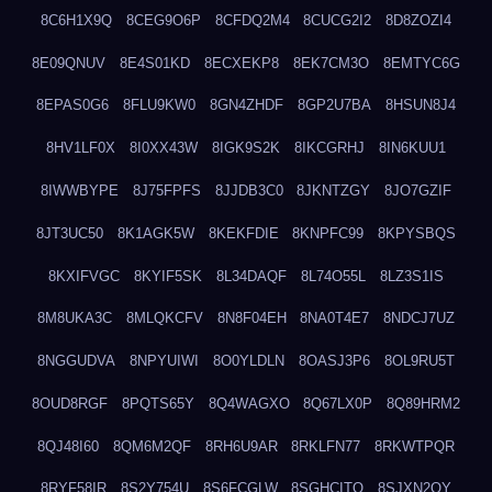
8C6H1X9Q
8CEG9O6P
8CFDQ2M4
8CUCG2I2
8D8ZOZI4
8E09QNUV
8E4S01KD
8ECXEKP8
8EK7CM3O
8EMTYC6G
8EPAS0G6
8FLU9KW0
8GN4ZHDF
8GP2U7BA
8HSUN8J4
8HV1LF0X
8I0XX43W
8IGK9S2K
8IKCGRHJ
8IN6KUU1
8IWWBYPE
8J75FPFS
8JJDB3C0
8JKNTZGY
8JO7GZIF
8JT3UC50
8K1AGK5W
8KEKFDIE
8KNPFC99
8KPYSBQS
8KXIFVGC
8KYIF5SK
8L34DAQF
8L74O55L
8LZ3S1IS
8M8UKA3C
8MLQKCFV
8N8F04EH
8NA0T4E7
8NDCJ7UZ
8NGGUDVA
8NPYUIWI
8O0YLDLN
8OASJ3P6
8OL9RU5T
8OUD8RGF
8PQTS65Y
8Q4WAGXO
8Q67LX0P
8Q89HRM2
8QJ48I60
8QM6M2QF
8RH6U9AR
8RKLFN77
8RKWTPQR
8RYF58IR
8S2Y754U
8S6FCGLW
8SGHCITQ
8SJXN2QY