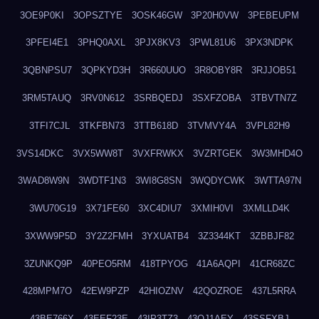
3OE9P0KI
3OPSZTYE
3OSK46GW
3P20H0VW
3PEBEUPM
3PFEI4E1
3PHQ0AXL
3PJX8KV3
3PWL81U6
3PX3NDPK
3QBNPSU7
3QPKYD3H
3R660UUO
3R8OBY8R
3RJJOB51
3RM5TAUQ
3RV0N612
3SRBQEDJ
3SXFZOBA
3TBVTN7Z
3TFI7CJL
3TKFBN73
3TTB618D
3TVMVY4A
3VPL82H9
3VS14DKC
3VX5WW8T
3VXFRWKX
3VZRTGEK
3W3MHD4O
3WAD8W9N
3WDTF1N3
3WI8G8SN
3WQDYCWK
3WTTA97N
3WU70G19
3X71FE60
3XC4DIU7
3XMIH0VI
3XMLLD4K
3XWW9P5D
3Y2Z2FMH
3YXUATB4
3Z3344KT
3ZBBJF82
3ZUNKQ9P
40PEO5RM
418TPYOG
41A6AQPI
41CR68ZC
428MPM7O
42EW9PZP
42HIOZNV
42QOZROE
437L5RRA
43BE766X
43EEF23E
43IP3TZ3
43OJ1AEY
43SSFXBJ