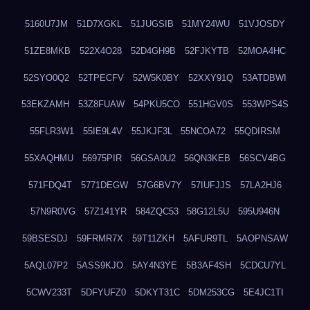
5160U7JM
51D7XGKL
51JUGSIB
51MY24WU
51VJOSDY
51ZE8MKB
522X4O28
52D4GH9B
52FJKYTB
52MOA4HC
52SYO0Q2
52TPECFV
52W5K0BY
52XXY91Q
53ATDBWI
53EKZAMH
53Z8FUAW
54PKU5CO
551HGV0S
553WPS4S
55FLR3W1
55IE9L4V
55JKJF3L
55NCOA72
55QDIRSM
55XAQHMU
56975PIR
56GSA0U2
56QN3KEB
56SCV4BG
571FDQ4T
5771DEGW
57G6BV7Y
57IUFJJS
57LA2HJ6
57N9R0VG
57Z141YR
584ZQC53
58G12L5U
595U946N
59BSESDJ
59FRMR7X
59T11ZKH
5AFUR9TL
5AOPNSAW
5AQL07P2
5ASS9KJO
5AY4N3YE
5B3AF4SH
5CDCU7YL
5CWV233T
5DFYUFZ0
5DKYT31C
5DM253CG
5E4JC1TI