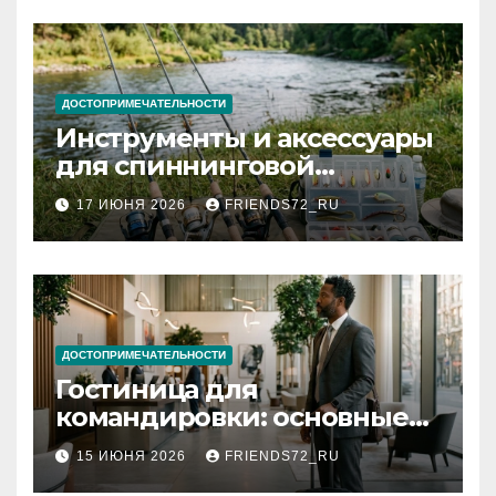
ДОСТОПРИМЕЧАТЕЛЬНОСТИ
Инструменты и аксессуары
для спиннинговой
рыбалки: назначение и
17 ИЮНЯ 2026
FRIENDS72_RU
типы
ДОСТОПРИМЕЧАТЕЛЬНОСТИ
Гостиница для
командировки: основные
критерии выбора
15 ИЮНЯ 2026
FRIENDS72_RU