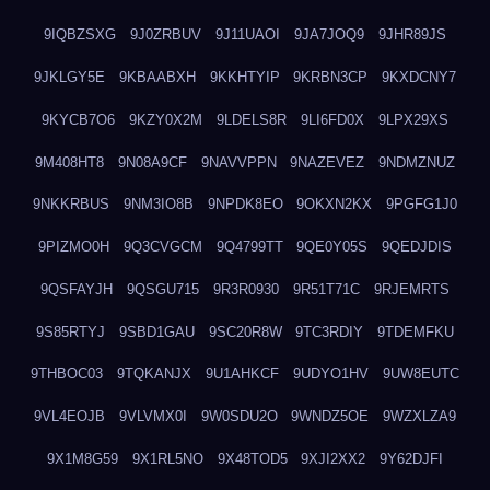
9IQBZSXG
9J0ZRBUV
9J11UAOI
9JA7JOQ9
9JHR89JS
9JKLGY5E
9KBAABXH
9KKHTYIP
9KRBN3CP
9KXDCNY7
9KYCB7O6
9KZY0X2M
9LDELS8R
9LI6FD0X
9LPX29XS
9M408HT8
9N08A9CF
9NAVVPPN
9NAZEVEZ
9NDMZNUZ
9NKKRBUS
9NM3IO8B
9NPDK8EO
9OKXN2KX
9PGFG1J0
9PIZMO0H
9Q3CVGCM
9Q4799TT
9QE0Y05S
9QEDJDIS
9QSFAYJH
9QSGU715
9R3R0930
9R51T71C
9RJEMRTS
9S85RTYJ
9SBD1GAU
9SC20R8W
9TC3RDIY
9TDEMFKU
9THBOC03
9TQKANJX
9U1AHKCF
9UDYO1HV
9UW8EUTC
9VL4EOJB
9VLVMX0I
9W0SDU2O
9WNDZ5OE
9WZXLZA9
9X1M8G59
9X1RL5NO
9X48TOD5
9XJI2XX2
9Y62DJFI