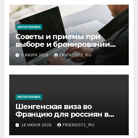
АВТОРУБРИКА
Советы и приемы при
выборе и бронировании
авиабилетов
5 ИЮЛЯ 2026
FRIENDS72_RU
АВТОРУБРИКА
Шенгенская виза во
Францию для россиян в
2026 году: сроки от 3 дней
18 ИЮНЯ 2026
FRIENDS72_RU
и список необходимых
документов