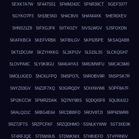
5EXK7A7W
5F447S51
5FMM242C
5FNR39CT
5GEF3377
5GYKO7P3
5H18E5N3
5H4C8VII
5HANI4XK
5HER0XEV
5HNS21Z8
5IFXGJFK
5IITXOZY
5IVSLWGV
5J5FOXDN
5KAFKBC4
5KEFVRBK
5KFBILGV
5KP635PE
5KSAQAB8
5KT1DCUW
5KZYHXKG
5L1KPI2V
5L515L3S
5LCKQGH7
5LOVPA8C
5LY0K9GU
5M4U4YA3
5M8JMWFU
5MC4C6M0
5MOLUGED
5NCKLFPQ
5NI5PO7L
5NROBV9R
5NSPSK7R
5NYZ03GV
5NZ2F7XQ
5OGIRQDY
5OIXNVW6
5OPF8A7F
5PI2KCCW
5PMRZDAK
5Q7NY9BS
5QDQI5F8
5QL8UU2J
5RALQ21C
5RBG4E64
5RCDBBFD
5ROV8T2I
5RP6DWR8
5RZ72FTS
5RZPCFKF
5RZQDHMO
5SNLKYWW
5ST3XE0K
5T4RFJQE
5TDWI9U5
5TDWKNIX
5THBIEFD
5TVPRN5V