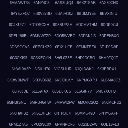
6AMAWT34
6ANZ4C8L
6AS3LJQ4
6AX21SAB
6AX80CNX
6AYEZFQ7
6B0V87BD
6BA9R10Z
6BUMJY5E
6BVXINIU
6CJKUI7J
6D1OSCXH
6D8BUPZM
6DCMVTHM
6DDK07UL
6DEL198E
6DMVW7ZP
6DO5WVEC
6DPAK2I3
6DREN8XO
6DSSGCV5
6EEGL9Z9
6EI21UCB
6EMNTEE0
6F1DJ5WF
6G3CXI93
6G3KEGYN
6H6L0Z3E
6HD2DCBO
6HM0FQJT
6HWL9A3P
6I5IUH76
6JGSI1UR
6JQL3WKJ
6K3EBPX1
6K3WDMWT
6KDND60Z
6KOOILKY
6KPMGXPJ
6LGMA8OZ
6LI78JDL
6LL59T6X
6LSD5KCS
6LSGIF7V
6MC7XUTQ
6MNBISNE
6MRU4GHW
6MRWI2FW
6MUKQ2Q2
6N6MCPD2
6N8H9PB2
6NS1JPER
6NTR3U7I
6OXMG49D
6PHYGAFF
6PM1Z7A5
6PO2WC0X
6PPNPOF5
6Q23B2FW
6QE19FL3