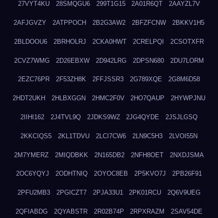
27VYT4KU
28SMQGU6
299T1G15
2A01R6QT
2AAYZL7V
2AFJGVZY
2ATPPOCH
2B2G3AW2
2BFZFCNW
2BKKV1H5
2BLDOOU6
2BRHOLRJ
2CKA0HWT
2CRELPQI
2CSOTXFR
2CVZ7WMG
2D26EBXW
2D942LRG
2DPSN680
2DU7LORM
2EZC76PR
2F53ZH8K
2FFJSSR3
2G789XQE
2G8M6D58
2HDT2UKH
2HLBXGGN
2HMC2F0V
2HO7QAUP
2HYWPJNU
2IIHI162
2J4TVL9Q
2JDKS9WZ
2JG4QYDE
2JSJLGSQ
2KKCIQS5
2KL1TDVU
2LCI7CW6
2LN9C5H3
2LVOI55N
2M7YMERZ
2MIQDBKK
2N165DB2
2NFH8OET
2NXDJSMA
2OC6YQYJ
2ODHTNIQ
2OYOC8EB
2P5KVO7J
2PB26F91
2PFU2MB3
2PGICZT7
2PJA33U1
2PK01RCU
2Q6V9UEG
2QFIABDG
2QYABSTR
2R02B74P
2RPXRAZM
2SAV54DE