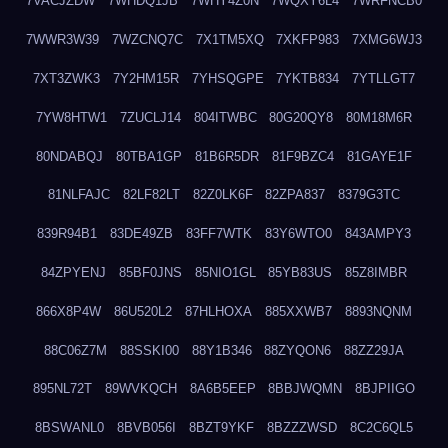
7VACJZDW
7WHDQ1JB
7WHY4Z0N
7WQXY6L4
7WRFNCB0
7WWR3W39
7WZCNQ7C
7X1TM5XQ
7XKFP983
7XMG6WJ3
7XT3ZWK3
7Y2HM15R
7YHSQGPE
7YKTB834
7YTLLGT7
7YW8HTW1
7ZUCLJ14
804ITWBC
80G20QY8
80M18M6R
80NDABQJ
80TBA1GP
81B6R5DR
81F9BZC4
81GAYE1F
81NLFAJC
82LF82LT
82Z0LK6F
82ZPA837
8379G3TC
839R94B1
83DE49ZB
83FF7WTK
83Y6WTO0
843AMPY3
84ZPYENJ
85BF0JNS
85NIO1GL
85YB83US
85Z8IMBR
866X8P4W
86U520L2
87HLHOXA
885XXWB7
8893NQNM
88C06Z7M
88SSKI00
88Y1B346
88ZYQON6
88ZZ29JA
895NL72T
89WVKQCH
8A6B5EEP
8BBJWQMN
8BJPIIGO
8BSWANL0
8BVB056I
8BZT9YKF
8BZZZWSD
8C2C6QL5