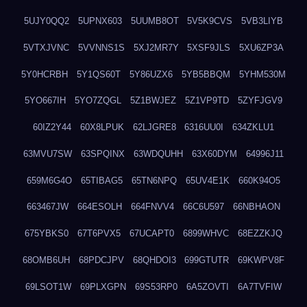
5UJY0QQ2
5UPNX603
5UUMB8OT
5V5K9CVS
5VB3LIYB
5VTXJVNC
5VVNNS1S
5XJ2MR7Y
5XSF9JLS
5XU6ZP3A
5Y0HCRBH
5Y1QS60T
5Y86UZX6
5YB5BBQM
5YHM530M
5YO667IH
5YO7ZQGL
5Z1BWJEZ
5Z1VP9TD
5ZYFJGV9
60IZ2Y44
60X8LPUK
62LJGRE8
6316UU0I
634ZKLU1
63MVU7SW
63SPQINX
63WDQUHH
63X60DYM
64996J11
659M6G4O
65TIBAG5
65TN6NPQ
65UV4E1K
660K94O5
663467JW
664ESOLH
664FNVV4
66C6U597
66NBHAON
675YBKS0
67T6PVX5
67UCAPT0
6899WHVC
68EZZKJQ
68OMB6UH
68PDCJPV
68QHDOI3
699GTUTR
69KWPV8F
69LSOT1W
69PLXGPN
69S53RP0
6A5ZOVTI
6A7TVFIW