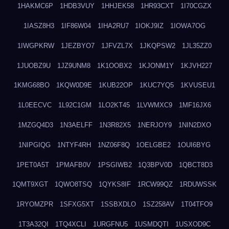
1HAKMC6P
1HDB3VUY
1HHJEK58
1HR93CXT
1I70CGZX
1IASZ8H3
1IF86W04
1IHA2RU7
1IOKJ9IZ
1IOWA7OG
1IWGPKRW
1JEZBYO7
1JFVZL7X
1JKQPSW2
1JL35ZZ0
1JUOBZ9U
1JZ9UNM8
1K1OOBX2
1KJONM1Y
1KJVH227
1KMG68BO
1KQW0D9E
1KUB22OP
1KUC7YQ5
1KVUSEU1
1L0EECVC
1L92C1GM
1LO2KT45
1LVWMXC9
1MF16JX6
1MZGQ4D3
1N3AELFF
1N3R82X5
1NERJOY9
1NIN2DXO
1NIPGIQG
1NTYF4RH
1NZ06F8Q
1OELGBE2
1OUI6BYG
1PET0A5T
1PMAFB0V
1PSGIWB2
1Q3BPV0D
1QBCT8D3
1QMT9XGT
1QWO8TSQ
1QYKS8IF
1RCW99QZ
1RDUWSSK
1RYOMZPR
1SFXG5XT
1SSBXDLO
1SZ258AV
1T04TFO9
1T3A32QI
1TQ4XCLI
1URGFNU5
1USMDQTI
1USXOD9C