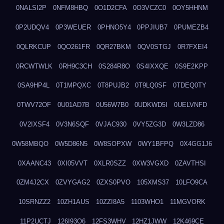
0NALSI2P
0NFM8HBQ
0O1D2CFA
0O3VCZC0
0OY5HHNM
0P2UDQV4
0P3WEUER
0PHNO5Y4
0PPJIUB7
0PUMEZB4
0QLRKCUP
0QO261FR
0QR27BKM
0QV0STGJ
0R7FXEI4
0RCWTWLK
0RH9C3CH
0S284R8O
0S4IXXQE
0S9E2KPP
0SA9HP4L
0T1MPQXC
0T8PUJB2
0T9LQ0SF
0TDEQ0TY
0TWV72OF
0U01AD7B
0U56W7B0
0UDKWD5I
0UELVNFD
0V2IXSF4
0V3N6SQF
0VJAC930
0VY5ZG3D
0W3LZD86
0W58MBQO
0W5D86N5
0W8SOPXW
0WY1BFPQ
0X4GG1J6
0XAANC43
0XI05VVT
0XLR0SZZ
0XW3VGXD
0ZAVTHSI
0ZM4J2CX
0ZVYGAG2
0ZXS0PVO
105XMS37
10LFO9CA
10SRNZZ2
10ZH1AUS
10ZZI8A5
1103WHO1
11MGVORK
11P2UCTJ
126I93O6
12FS3WHV
12HZ1JWW
12K469CE