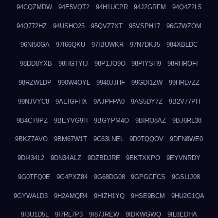
94CQZMDW
94E5VQT2
94H1UCPR
94J2GRFM
94Q4Z2L5
94Q772HZ
94USHO25
95QVZ7XT
95VSPH17
96G7WZOM
96NI50GA
97I66QKU
97IBUWKR
97N7DKJ5
984XBLDC
98DD8YXB
98HGTYIJ
98P1JO9O
98PIYSH9
98RHROFI
98RZWLDP
990W4OYL
9940JJHF
99GDI1ZW
99HRLVZZ
99NJVYC8
9AEIGFHX
9AJPFPA0
9AS5DY7Z
9B2V77PH
9B4CT9PZ
9BEYVG9H
9BGYPM4O
9BIRO8AZ
9BJ6RL38
9BKZ7AVO
9BM67W1T
9C63LNEL
9D0TQQOV
9DFN8WE0
9DI434L2
9DN34ALZ
9DZBDJRE
9EKTXKPO
9EYVNRDY
9G0TFQ0E
9G4PXZ84
9G68DG08
9GPGCFCS
9GSLIJ08
9GYWALD3
9H2AMQR4
9HIZH1YQ
9HSE9BCM
9HU2G1QA
9I3U1D5L
9I7RL7P3
9I87JREW
9IDKWGWQ
9IL8EDHA