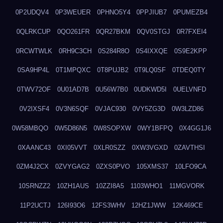
0P2UDQV4
0P3WEUER
0PHNO5Y4
0PPJIUB7
0PUMEZB4
0QLRKCUP
0QO261FR
0QR27BKM
0QV0STGJ
0R7FXEI4
0RCWTWLK
0RH9C3CH
0S284R8O
0S4IXXQE
0S9E2KPP
0SA9HP4L
0T1MPQXC
0T8PUJB2
0T9LQ0SF
0TDEQ0TY
0TWV72OF
0U01AD7B
0U56W7B0
0UDKWD5I
0UELVNFD
0V2IXSF4
0V3N6SQF
0VJAC930
0VY5ZG3D
0W3LZD86
0W58MBQO
0W5D86N5
0W8SOPXW
0WY1BFPQ
0X4GG1J6
0XAANC43
0XI05VVT
0XLR0SZZ
0XW3VGXD
0ZAVTHSI
0ZM4J2CX
0ZVYGAG2
0ZXS0PVO
105XMS37
10LFO9CA
10SRNZZ2
10ZH1AUS
10ZZI8A5
1103WHO1
11MGVORK
11P2UCTJ
126I93O6
12FS3WHV
12HZ1JWW
12K469CE