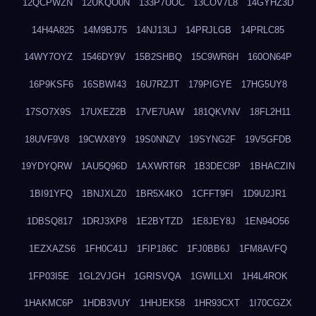
12QCPWZN
12UKQO0N
133P7UOC
13COV7L8
14GYHZ3D
14H4A825
14M9BJ75
14NJ13LJ
14PRJLGB
14PRLC85
14WY7OYZ
1546DY9V
15B2SHBQ
15C9WR6H
160ON64P
16P9KSF6
16SBWI43
16U7RZJT
179PIGYE
17HG5UY8
17SO7X9S
17UXEZ2B
17VE7UAW
181QKVNV
18FL2H11
18UVF9V8
19CWX8Y9
19S0NNZV
19SYNG2F
19V5GFDB
19YDYQRW
1AU5Q96D
1AXWRT6R
1B3DEC8P
1BHACZIN
1BI91YFQ
1BNJXLZ0
1BR5X4KO
1CFFT9FI
1D9U2JR1
1DBSQ817
1DRJ3XP8
1E2BYTZD
1E8JEY8J
1EN94O56
1EZXAZS6
1FH0C41J
1FIP186C
1FJ0BB6J
1FM8AVFQ
1FP03I5E
1GL2VJGH
1GRISVQA
1GWILLXI
1H4L4ROK
1HAKMC6P
1HDB3VUY
1HHJEK58
1HR93CXT
1I70CGZX