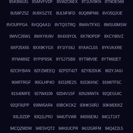
8SKB6IUG
8SMVFVDF
8SWZO6EX
8T1UV0KN
8TNOE569
8U58PZ5Z
8U9XSZTE
8ULNF9FD
8UQ89PM6
8VO5Q2UE
8VOUFPGA
8VQQAA1I
8VTQSTRQ
8WAVTFXG
8WSU0MSW
8WVC26W1
8WXYKI9V
8X4X9YOL
8X79OPDP
8XCY80VZ
8XP25X65
8XX9KYGX
8Y1IYS6J
8YAACL5S
8YKVAXRE
8YM48I9Z
8YPIP6SK
8YSJ7SB8
8YT98V0E
8YTM92ET
8ZC9YBAN
8ZFZMEEQ
8ZPDT42T
8ZYB2DUK
902YJAIU
904RTRGF
90GLHP4O
9151RE2S
91536XNC
91M6TF5C
91S40MFE
927W4109
92D4V1SF
92NJMW74
92QEGUIC
92QF91PP
939W5AR4
93BCKCKZ
93HKS0RJ
93KMD0XZ
93L2IZDP
93Q1LPRJ
944UTVW8
94555E9U
94CLT1XT
94CQZMDW
94E5VQT2
94H1UCPR
94J2GRFM
94Q4Z2L5