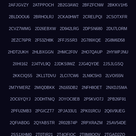
2AFJGVZY
2ATPPOCH
2B2G3AW2
2BFZFCNW
2BKKV1H5
2BLDOOU6
2BRHOLRJ
2CKA0HWT
2CRELPQI
2CSOTXFR
2CVZ7WMG
2D26EBXW
2D942LRG
2DPSN680
2DU7LORM
2EZC76PR
2F53ZH8K
2FFJSSR3
2G789XQE
2G8M6D58
2HDT2UKH
2HLBXGGN
2HMC2F0V
2HO7QAUP
2HYWPJNU
2IIHI162
2J4TVL9Q
2JDKS9WZ
2JG4QYDE
2JSJLGSQ
2KKCIQS5
2KL1TDVU
2LCI7CW6
2LN9C5H3
2LVOI55N
2M7YMERZ
2MIQDBKK
2N165DB2
2NFH8OET
2NXDJSMA
2OC6YQYJ
2ODHTNIQ
2OYOC8EB
2P5KVO7J
2PB26F91
2PFU2MB3
2PGICZT7
2PJA33U1
2PK01RCU
2Q6V9UEG
2QFIABDG
2QYABSTR
2R02B74P
2RPXRAZM
2SAV54DE
2SS1XHM0
2T0TIR21
2T4QFIOC
2T8M8OOV
2TGAD2ZO