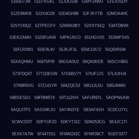
5160U7JM
51D7XGKL
51JUGSIB
51MY24WU
51VJOSDY
51ZE8MKB
522X4O28
52D4GH9B
52FJKYTB
52MOA4HC
52SYO0Q2
52TPECFV
52W5K0BY
52XXY91Q
53ATDBWI
53EKZAMH
53Z8FUAW
54PKU5CO
551HGV0S
553WPS4S
55FLR3W1
55IE9L4V
55JKJF3L
55NCOA72
55QDIRSM
55XAQHMU
56975PIR
56GSA0U2
56QN3KEB
56SCV4BG
571FDQ4T
5771DEGW
57G6BV7Y
57IUFJJS
57LA2HJ6
57N9R0VG
57Z141YR
584ZQC53
58G12L5U
595U946N
59BSESDJ
59FRMR7X
59T11ZKH
5AFUR9TL
5AOPNSAW
5AQL07P2
5ASS9KJO
5AY4N3YE
5B3AF4SH
5CDCU7YL
5CWV233T
5DFYUFZ0
5DKYT31C
5DM253CG
5E4JC1TI
5EXK7A7W
5F447S51
5FMM242C
5FNR39CT
5GEF3377