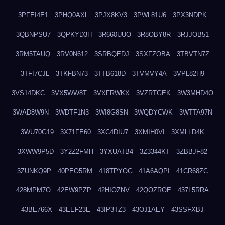
3PFEI4E1
3PHQ0AXL
3PJX8KV3
3PWL81U6
3PX3NDPK
3QBNPSU7
3QPKYD3H
3R660UUO
3R8OBY8R
3RJJOB51
3RM5TAUQ
3RV0N612
3SRBQEDJ
3SXFZOBA
3TBVTN7Z
3TFI7CJL
3TKFBN73
3TTB618D
3TVMVY4A
3VPL82H9
3VS14DKC
3VX5WW8T
3VXFRWKX
3VZRTGEK
3W3MHD4O
3WAD8W9N
3WDTF1N3
3WI8G8SN
3WQDYCWK
3WTTA97N
3WU70G19
3X71FE60
3XC4DIU7
3XMIH0VI
3XMLLD4K
3XWW9P5D
3Y2Z2FMH
3YXUATB4
3Z3344KT
3ZBBJF82
3ZUNKQ9P
40PEO5RM
418TPYOG
41A6AQPI
41CR68ZC
428MPM7O
42EW9PZP
42HIOZNV
42QOZROE
437L5RRA
43BE766X
43EEF23E
43IP3TZ3
43OJ1AEY
43SSFXBJ