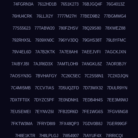
74FGRN3A
7612HD1B
7651K273
76BJGQ4F
76G4013Z
76HU4CRK
76LLJI2Y
7777M27H
77BED9B2
77BGMMG4
77S55623
77TABW20
780FZHSV
78Q29S80
78XWEZ88
792RHX5L
7939XN0C
796YV3DQ
79GHS38T
79L8YFMC
79V4EL6D
7A7B2KTK
7A7E8AHI
7AEEJVFI
7AGCKJXN
7AIBYJBI
7AJR6D3X
7AMTLOH9
7ANGKL8Z
7AOR3BJY
7AOSYN3G
7BVHAFGY
7C26C5EC
7C2S58N1
7C2XDJQN
7C4MI5MB
7CCV7IAS
7D5UQZFD
7D73WX32
7DULR9YN
7DXTFT0X
7DYZC5PF
7E0NDNH1
7EDB4H4S
7EE3M9WJ
7EUSEMEI
7EYNVZ6I
7FB2DR6D
7FE1WG6S
7FGV6NG8
7FKTW3MA
7FRYD8I9
7FX48QP3
7GDV0B8J
7GER99GF
7H8E1KTR
7H8LPLGJ
7I854907
7IAYUF4X
7IRRICQI