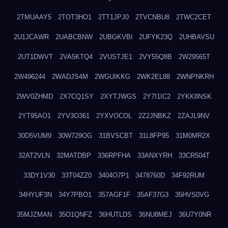
2TMUAAY5
2TOT3HO1
2TT1JPJ0
2TVCNBU8
2TWC2CET
2U1JCAWR
2UABCBNW
2UBGKVBI
2UFYK23Q
2UHBAVSU
2UT1DWVT
2VA5KTQ4
2VUSTJE1
2VY55Q8B
2W29565T
2W496244
2WADJS4M
2WGUIKKG
2WK2EL88
2WNPNKRH
2WV0ZHMD
2X7CQ1SY
2XYTJWGS
2Y7I1IC2
2YKK8NSK
2YT95AO1
2YV3O361
2YXVOCOL
2Z2JNBKZ
2ZAJL9NV
30D5VUM9
30W729OG
31BVSCBT
31L8FP95
31M0MR2X
32AT2VLN
32MATDBP
336RPFHA
33ANXYRH
33CR504T
33DY1V30
33T04ZZ0
3404O7P1
3478760D
34F92RUM
34HYUF3N
34Y7PBO1
357AGF1F
35AF37G3
35HVS0VG
35MJZMAN
35O1QNFZ
36HUTLDS
36NU8MEJ
36U7Y0NR