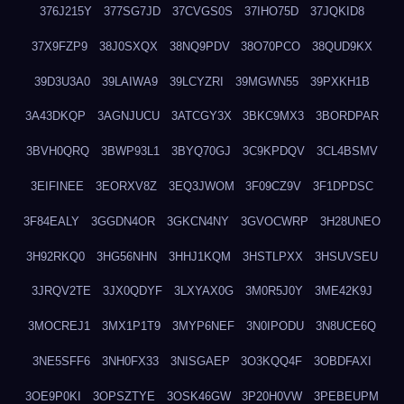
376J215Y
377SG7JD
37CVGS0S
37IHO75D
37JQKID8
37X9FZP9
38J0SXQX
38NQ9PDV
38O70PCO
38QUD9KX
39D3U3A0
39LAIWA9
39LCYZRI
39MGWN55
39PXKH1B
3A43DKQP
3AGNJUCU
3ATCGY3X
3BKC9MX3
3BORDPAR
3BVH0QRQ
3BWP93L1
3BYQ70GJ
3C9KPDQV
3CL4BSMV
3EIFINEE
3EORXV8Z
3EQ3JWOM
3F09CZ9V
3F1DPDSC
3F84EALY
3GGDN4OR
3GKCN4NY
3GVOCWRP
3H28UNEO
3H92RKQ0
3HG56NHN
3HHJ1KQM
3HSTLPXX
3HSUVSEU
3JRQV2TE
3JX0QDYF
3LXYAX0G
3M0R5J0Y
3ME42K9J
3MOCREJ1
3MX1P1T9
3MYP6NEF
3N0IPODU
3N8UCE6Q
3NE5SFF6
3NH0FX33
3NISGAEP
3O3KQQ4F
3OBDFAXI
3OE9P0KI
3OPSZTYE
3OSK46GW
3P20H0VW
3PEBEUPM