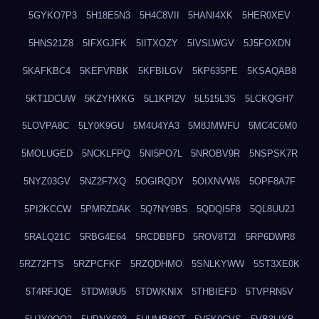
5GYKO7P3
5H18E5N3
5H4C8VII
5HANI4XK
5HER0XEV
5HNS21Z8
5IFXGJFK
5IITXOZY
5IVSLWGV
5J5FOXDN
5KAFKBC4
5KEFVRBK
5KFBILGV
5KP635PE
5KSAQAB8
5KT1DCUW
5KZYHXKG
5L1KPI2V
5L515L3S
5LCKQGH7
5LOVPA8C
5LY0K9GU
5M4U4YA3
5M8JMWFU
5MC4C6M0
5MOLUGED
5NCKLFPQ
5NI5PO7L
5NROBV9R
5NSPSK7R
5NYZ03GV
5NZ2F7XQ
5OGIRQDY
5OIXNVW6
5OPF8A7F
5PI2KCCW
5PMRZDAK
5Q7NY9BS
5QDQI5F8
5QL8UU2J
5RALQ21C
5RBG4E64
5RCDBBFD
5ROV8T2I
5RP6DWR8
5RZ72FTS
5RZPCFKF
5RZQDHMO
5SNLKYWW
5ST3XE0K
5T4RFJQE
5TDWI9U5
5TDWKNIX
5THBIEFD
5TVPRN5V