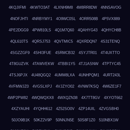
4KQJIFMI
4KWTO3AT
4LXNH9M8
4M8RR8DW
4NNSAVOG
4NOFJHTI
4NRBYMY1
4O9WC0SL
4ORR508B
4P5VX889
4PE2DGG9
4PW810LS
4Q1M7Q60
4QAHYG43
4QHYCH8B
4QL610TS
4QRSJ753
4QVTMIC5
4QXRDQN7
4S31TENQ
4SGZZGF9
4SHI3FUE
4SRMCB32
4SYJTR01
4T4UXTTO
4T8GUZVK
4TAWVEKW
4TBBI1Y5
4TJ1ASNW
4TPTYC45
4TSJ6PJX
4U48QGQ2
4UMM8LXA
4UNHPQM1
4URT243L
4VFMWJZ0
4VGSLXPJ
4VJZYO02
4VNW7KSQ
4W6ZE1F7
4WP2PW82
4WQWQXX8
4WXQZN38
4X7TT8GV
4XYOT662
4XZYAUHI
4YQHH612
4Z52SO0V
4ZP14UIL
4ZVGSBH0
50JO9B1K
50KZ2V9P
50NNJN5E
50S8F1Z0
510NBX1W