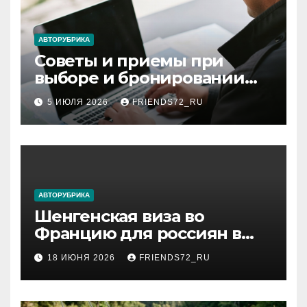
АВТОРУБРИКА
Советы и приемы при
выборе и бронировании
авиабилетов
5 ИЮЛЯ 2026
FRIENDS72_RU
АВТОРУБРИКА
Шенгенская виза во
Францию для россиян в
2026 году: сроки от 3 дней
18 ИЮНЯ 2026
FRIENDS72_RU
и список необходимых
документов