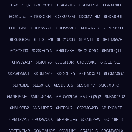
6AYEZFQ7
6B0V87BD
6BA9R10Z
6BUMJY5E
6BVXINIU
6CJKUI7J
6D1OSCXH
6D8BUPZM
6DCMVTHM
6DDK07UL
6DEL198E
6DMVW7ZP
6DO5WVEC
6DPAK2I3
6DREN8XO
6DSSGCV5
6EEGL9Z9
6EI21UCB
6EMNTEE0
6F1DJ5WF
6G3CXI93
6G3KEGYN
6H6L0Z3E
6HD2DCBO
6HM0FQJT
6HWL9A3P
6I5IUH76
6JGSI1UR
6JQL3WKJ
6K3EBPX1
6K3WDMWT
6KDND60Z
6KOOILKY
6KPMGXPJ
6LGMA8OZ
6LI78JDL
6LL59T6X
6LSD5KCS
6LSGIF7V
6MC7XUTQ
6MNBISNE
6MRU4GHW
6MRWI2FW
6MUKQ2Q2
6N6MCPD2
6N8H9PB2
6NS1JPER
6NTR3U7I
6OXMG49D
6PHYGAFF
6PM1Z7A5
6PO2WC0X
6PPNPOF5
6Q23B2FW
6QE19FL3
6QEEKCMR
6QKOAUOS
6QVIJ1K1
6R431JL5
6RGMWOLX