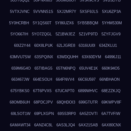
5UJY0QQ2
5UPNX603
5UUMB8OT
5V5K9CVS
5VB3LIYB
5VTXJVNC
5VVNNS1S
5XJ2MR7Y
5XSF9JLS
5XU6ZP3A
5Y0HCRBH
5Y1QS60T
5Y86UZX6
5YB5BBQM
5YHM530M
5YO667IH
5YO7ZQGL
5Z1BWJEZ
5Z1VP9TD
5ZYFJGV9
60IZ2Y44
60X8LPUK
62LJGRE8
6316UU0I
634ZKLU1
63MVU7SW
63SPQINX
63WDQUHH
63X60DYM
64996J11
659M6G4O
65TIBAG5
65TN6NPQ
65UV4E1K
660K94O5
663467JW
664ESOLH
664FNVV4
66C6U597
66NBHAON
675YBKS0
67T6PVX5
67UCAPT0
6899WHVC
68EZZKJQ
68OMB6UH
68PDCJPV
68QHDOI3
699GTUTR
69KWPV8F
69LSOT1W
69PLXGPN
69S53RP0
6A5ZOVTI
6A7TVFIW
6AMAWT34
6ANZ4C8L
6AS3LJQ4
6AX21SAB
6AX80CNX