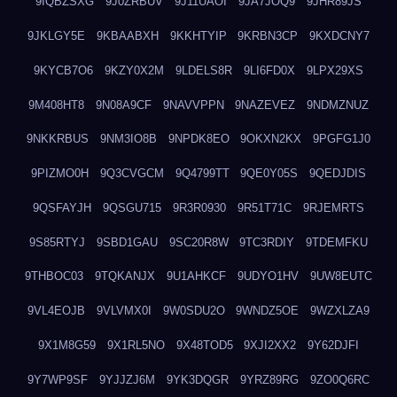
9IQBZSXG
9J0ZRBUV
9J11UAOI
9JA7JOQ9
9JHR89JS
9JKLGY5E
9KBAABXH
9KKHTYIP
9KRBN3CP
9KXDCNY7
9KYCB7O6
9KZY0X2M
9LDELS8R
9LI6FD0X
9LPX29XS
9M408HT8
9N08A9CF
9NAVVPPN
9NAZEVEZ
9NDMZNUZ
9NKKRBUS
9NM3IO8B
9NPDK8EO
9OKXN2KX
9PGFG1J0
9PIZMO0H
9Q3CVGCM
9Q4799TT
9QE0Y05S
9QEDJDIS
9QSFAYJH
9QSGU715
9R3R0930
9R51T71C
9RJEMRTS
9S85RTYJ
9SBD1GAU
9SC20R8W
9TC3RDIY
9TDEMFKU
9THBOC03
9TQKANJX
9U1AHKCF
9UDYO1HV
9UW8EUTC
9VL4EOJB
9VLVMX0I
9W0SDU2O
9WNDZ5OE
9WZXLZA9
9X1M8G59
9X1RL5NO
9X48TOD5
9XJI2XX2
9Y62DJFI
9Y7WP9SF
9YJJZJ6M
9YK3DQGR
9YRZ89RG
9ZO0Q6RC