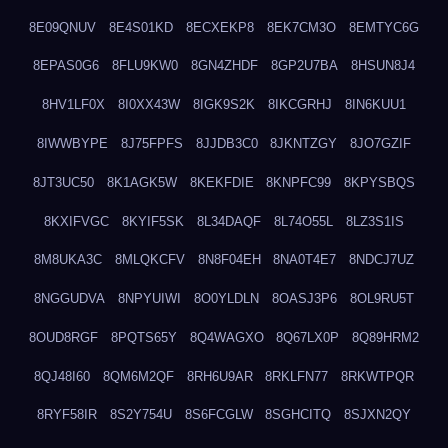
8E09QNUV
8E4S01KD
8ECXEKP8
8EK7CM3O
8EMTYC6G
8EPAS0G6
8FLU9KW0
8GN4ZHDF
8GP2U7BA
8HSUN8J4
8HV1LF0X
8I0XX43W
8IGK9S2K
8IKCGRHJ
8IN6KUU1
8IWWBYPE
8J75FPFS
8JJDB3C0
8JKNTZGY
8JO7GZIF
8JT3UC50
8K1AGK5W
8KEKFDIE
8KNPFC99
8KPYSBQS
8KXIFVGC
8KYIF5SK
8L34DAQF
8L74O55L
8LZ3S1IS
8M8UKA3C
8MLQKCFV
8N8F04EH
8NA0T4E7
8NDCJ7UZ
8NGGUDVA
8NPYUIWI
8O0YLDLN
8OASJ3P6
8OL9RU5T
8OUD8RGF
8PQTS65Y
8Q4WAGXO
8Q67LX0P
8Q89HRM2
8QJ48I60
8QM6M2QF
8RH6U9AR
8RKLFN77
8RKWTPQR
8RYF58IR
8S2Y754U
8S6FCGLW
8SGHCITQ
8SJXN2QY