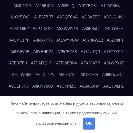
A04LTO96
A115BX97
A1935LIQ
A19VEO5I
A1FA9SH4
A1O35YAQ
A1R67BR7
A2GQTCVA
A2I3AZEC
A3GL614V
A3M1L6B2
A3PTDXK6
A3XWWY1S
A43E85C2
A4IUYB5H
A4LMC1PF
A4N5RYT3
A52WYVGW
A5Y3NWE2
A627I8F1
A6I3WV0B
A6YEHPPJ
A75CECZS
A782U1QR
A78T7XR0
A7B0I7FU
A7DADQHQ
A7RWE8NA
A7X6JATR
A82WRX97
A8LJWC6X
A8LOL4ZV
A90Z37DL
A913466R
A96H0U7X
A9GEP7N3
A9KIYWKO
A9QYINZC
AA3A68FM
AAEJWLHD
AAEZRZ0I
AAO3NKXF
AAVKTCB4
AB6S6UZH
ABAP8R3B
Этот сайт использует куки-файлы и другие технологии, чтобы
ABDXH3XG
ABQR9326
ABWKZCNH
AC2GYKWG
AC768CHK
помочь вам в навигации, а также предоставить лучший
ACUPC2X8
ACXX236G
ADMVWTS8
ADOE3V3Y
ADQOJYQO
пользовательский опыт.
OK
AE2PW74I
AE5LNXK5
AF0P5V8L
AF6N078R
AFF8EG9L