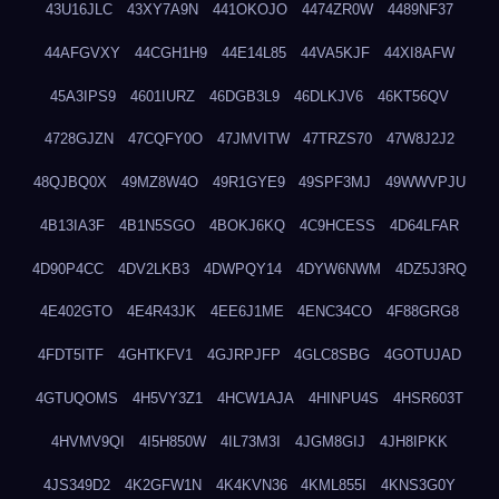
43U16JLC
43XY7A9N
441OKOJO
4474ZR0W
4489NF37
44AFGVXY
44CGH1H9
44E14L85
44VA5KJF
44XI8AFW
45A3IPS9
4601IURZ
46DGB3L9
46DLKJV6
46KT56QV
4728GJZN
47CQFY0O
47JMVITW
47TRZS70
47W8J2J2
48QJBQ0X
49MZ8W4O
49R1GYE9
49SPF3MJ
49WWVPJU
4B13IA3F
4B1N5SGO
4BOKJ6KQ
4C9HCESS
4D64LFAR
4D90P4CC
4DV2LKB3
4DWPQY14
4DYW6NWM
4DZ5J3RQ
4E402GTO
4E4R43JK
4EE6J1ME
4ENC34CO
4F88GRG8
4FDT5ITF
4GHTKFV1
4GJRPJFP
4GLC8SBG
4GOTUJAD
4GTUQOMS
4H5VY3Z1
4HCW1AJA
4HINPU4S
4HSR603T
4HVMV9QI
4I5H850W
4IL73M3I
4JGM8GIJ
4JH8IPKK
4JS349D2
4K2GFW1N
4K4KVN36
4KML855I
4KNS3G0Y