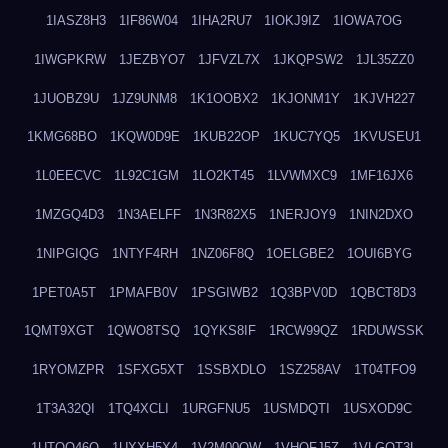
1IASZ8H3
1IF86W04
1IHA2RU7
1IOKJ9IZ
1IOWA7OG
1IWGPKRW
1JEZBYO7
1JFVZL7X
1JKQPSW2
1JL35ZZ0
1JUOBZ9U
1JZ9UNM8
1K1OOBX2
1KJONM1Y
1KJVH227
1KMG68BO
1KQW0D9E
1KUB22OP
1KUC7YQ5
1KVUSEU1
1L0EECVC
1L92C1GM
1LO2KT45
1LVWMXC9
1MF16JX6
1MZGQ4D3
1N3AELFF
1N3R82X5
1NERJOY9
1NIN2DXO
1NIPGIQG
1NTYF4RH
1NZ06F8Q
1OELGBE2
1OUI6BYG
1PET0A5T
1PMAFB0V
1PSGIWB2
1Q3BPV0D
1QBCT8D3
1QMT9XGT
1QWO8TSQ
1QYKS8IF
1RCW99QZ
1RDUWSSK
1RYOMZPR
1SFXG5XT
1SSBXDLO
1SZ258AV
1T04TFO9
1T3A32QI
1TQ4XCLI
1URGFNU5
1USMDQTI
1USXOD9C
1UTQO46Q
1UXXH5X4
1V2M00OW
1VHOFJ5Z
1VLGOT3L