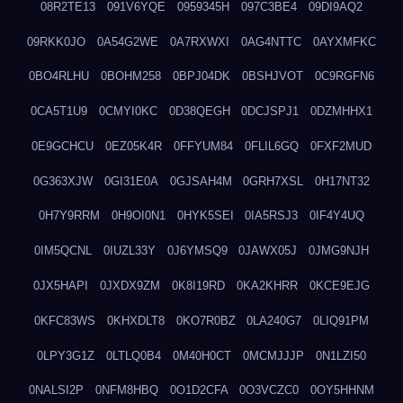
08R2TE13
091V6YQE
0959345H
097C3BE4
09DI9AQ2
09RKK0JO
0A54G2WE
0A7RXWXI
0AG4NTTC
0AYXMFKC
0BO4RLHU
0BOHM258
0BPJ04DK
0BSHJVOT
0C9RGFN6
0CA5T1U9
0CMYI0KC
0D38QEGH
0DCJSPJ1
0DZMHHX1
0E9GCHCU
0EZ05K4R
0FFYUM84
0FLIL6GQ
0FXF2MUD
0G363XJW
0GI31E0A
0GJSAH4M
0GRH7XSL
0H17NT32
0H7Y9RRM
0H9OI0N1
0HYK5SEI
0IA5RSJ3
0IF4Y4UQ
0IM5QCNL
0IUZL33Y
0J6YMSQ9
0JAWX05J
0JMG9NJH
0JX5HAPI
0JXDX9ZM
0K8I19RD
0KA2KHRR
0KCE9EJG
0KFC83WS
0KHXDLT8
0KO7R0BZ
0LA240G7
0LIQ91PM
0LPY3G1Z
0LTLQ0B4
0M40H0CT
0MCMJJJP
0N1LZI50
0NALSI2P
0NFM8HBQ
0O1D2CFA
0O3VCZC0
0OY5HHNM