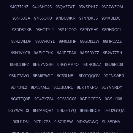
94Q772HZ
94USHO25
95QVZ7XT
95VSPH17
96G7WZOM
96NI50GA
97I66QKU
97IBUWKR
97N7DKJ5
984XBLDC
98DD8YXB
98HGTYIJ
98P1JO9O
98PIYSH9
98RHROFI
98RZWLDP
990W4OYL
9940JJHF
99GDI1ZW
99HRLVZZ
99NJVYC8
9AEIGFHX
9AJPFPA0
9AS5DY7Z
9B2V77PH
9B4CT9PZ
9BEYVG9H
9BGYPM4O
9BIRO8AZ
9BJ6RL38
9BKZ7AVO
9BM67W1T
9C63LNEL
9D0TQQOV
9DFN8WE0
9DI434L2
9DN34ALZ
9DZBDJRE
9EKTXKPO
9EYVNRDY
9G0TFQ0E
9G4PXZ84
9G68DG08
9GPGCFCS
9GSLIJ08
9GYWALD3
9H2AMQR4
9HIZH1YQ
9HSE9BCM
9HU2G1QA
9I3U1D5L
9I7RL7P3
9I87JREW
9IDKWGWQ
9IL8EDHA