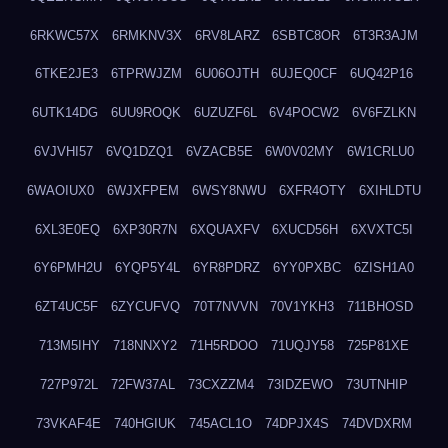
6RKWC57X
6RMKNV3X
6RV8LARZ
6SBTC8OR
6T3R3AJM
6TKE2JE3
6TPRWJZM
6U06OJTH
6UJEQ0CF
6UQ42P16
6UTK14DG
6UU9ROQK
6UZUZF6L
6V4POCW2
6V6FZLKN
6VJVHI57
6VQ1DZQ1
6VZACB5E
6W0V02MY
6W1CRLU0
6WAOIUX0
6WJXFPEM
6WSY8NWU
6XFR4OTY
6XIHLDTU
6XL3E0EQ
6XP30R7N
6XQUAXFV
6XUCD56H
6XVXTC5I
6Y6PMH2U
6YQP5Y4L
6YR8PDRZ
6YY0PXBC
6ZISH1A0
6ZT4UC5F
6ZYCUFVQ
70T7NVVN
70V1YKH3
711BHOSD
713M5IHY
718NNXY2
71H5RDOO
71UQJY58
725P81XE
727P972L
72FW37AL
73CXZZM4
73IDZEWO
73UTNHIP
73VKAF4E
740HGIUK
745ACL1O
74DPJX4S
74DVDXRM