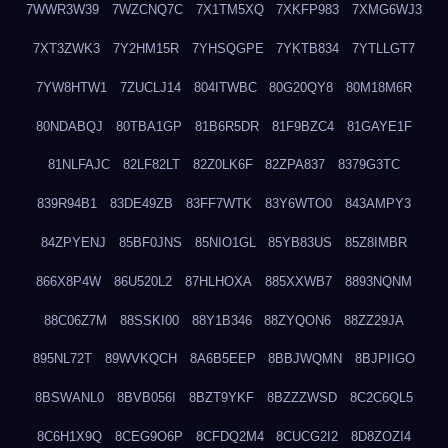
7WWR3W39
7WZCNQ7C
7X1TM5XQ
7XKFP983
7XMG6WJ3
7XT3ZWK3
7Y2HM15R
7YHSQGPE
7YKTB834
7YTLLGT7
7YW8HTW1
7ZUCLJ14
804ITWBC
80G20QY8
80M18M6R
80NDABQJ
80TBA1GP
81B6R5DR
81F9BZC4
81GAYE1F
81NLFAJC
82LF82LT
82Z0LK6F
82ZPA837
8379G3TC
839R94B1
83DE49ZB
83FF7WTK
83Y6WTO0
843AMPY3
84ZPYENJ
85BF0JNS
85NIO1GL
85YB83US
85Z8IMBR
866X8P4W
86U520L2
87HLHOXA
885XXWB7
8893NQNM
88C06Z7M
88SSKI00
88Y1B346
88ZYQON6
88ZZ29JA
895NL72T
89WVKQCH
8A6B5EEP
8BBJWQMN
8BJPIIGO
8BSWANL0
8BVB056I
8BZT9YKF
8BZZZWSD
8C2C6QL5
8C6H1X9Q
8CEG9O6P
8CFDQ2M4
8CUCG2I2
8D8ZOZI4