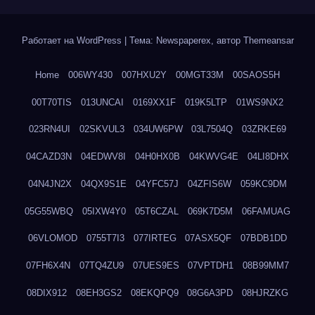
Работает на WordPress
|
Тема: Newspaperex, автор
Themeansar
Home
006WY430
007HXU2Y
00MGT33M
00SAOS5H
00T70TIS
013UNCAI
0169XX1F
019K5LTP
01WS9NX2
023RN4UI
02SKVUL3
034UW6PW
03L7504Q
03ZRKE69
04CAZD3N
04EDWV8I
04H0HX0B
04KWVG4E
04LI8DHX
04N4JN2X
04QX9S1E
04YFC57J
04ZFIS6W
059KC9DM
05G55WBQ
05IXW4Y0
05T6CZAL
069K7D5M
06FAMUAG
06VLOMOD
0755T7I3
077IRTEG
07ASX5QF
07BDB1DD
07FH6X4N
07TQ4ZU9
07UES9ES
07VPTDH1
08B99MM7
08DIX912
08EH3GS2
08EKQPQ9
08G6A3PD
08HJRZKG