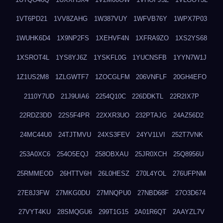
1VT6PD21
1VV8ZAHG
1W387VUY
1WFVB76Y
1WPX7P03
1WUHK6D4
1X9NP2FS
1XEHVF4N
1XFRA9ZO
1XS2YS68
1XSROT4L
1YS8YJ6Z
1YSKFL0G
1YUCNSFB
1YYN7W1J
1Z1US2M8
1ZLGWTF7
1ZOCGLFM
206VNFLF
20GH4EFO
2110Y7UD
21J9UIA6
2254Q10C
226DDKTL
22R2IX7P
22RDZ3DD
22S5F4PR
22XXR3UO
232PTAJG
24AZ56D2
24MC44U0
24TJTMVU
24XS3FEV
24YV1LVI
252T7VNK
253A0XC6
254O5EQJ
258OBXAU
25JR0XCH
25Q8956U
25RMMEOD
26HTTV6H
26L0HESZ
270L4YOL
276UFPNM
27E8J3FW
27MKG0DU
27MNQPU0
27NBD68F
27O3D674
27VYT4KU
28SMQGU6
299T1G15
2A01R6QT
2AAYZL7V