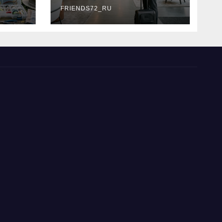
типы
FRIENDS72_RU