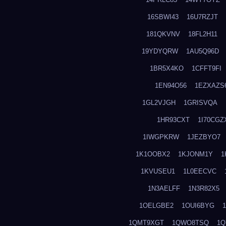
16SBWI43
16U7RZJT
181QKVNV
18FL2H11
19YDYQRW
1AU5Q96D
1BR5X4KO
1CFFT9FI
1EN94O56
1EZXAZS
1GL2VJGH
1GRISVQA
1HR93CXT
1I70CGZ
1IWGPKRW
1JEZBYO7
1K1OOBX2
1KJONM1Y
1
1KVUSEU1
1L0EECVC
1N3AELFF
1N3R82X5
1OELGBE2
1OUI6BYG
1QMT9XGT
1QWO8TSQ
1Q