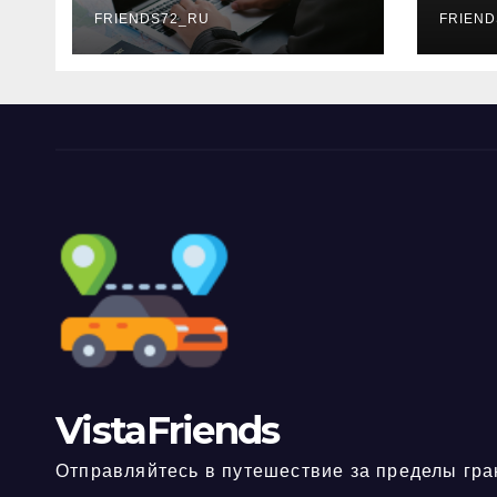
FRIENDS72_RU
дне
FRIEND
нео
док
VistaFriends
Отправляйтесь в путешествие за пределы гра