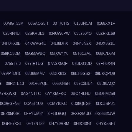
00MGT33M
00SAOS5H
00T70TIS
013UNCAI
0169XX1F
023RN4UI
02SKVUL3
034UW6PW
03L7504Q
03ZRKE69
04H0HX0B
04KWVG4E
04LI8DHX
04N4JN2X
04QX9S1E
059KC9DM
05G55WBQ
05IXW4Y0
05T6CZAL
069K7D5M
0755T7I3
077IRTEG
07ASX5QF
07BDB1DD
07FH6X4N
07VPTDH1
08B99MM7
08DIX912
08EH3GS2
08EKQPQ9
G
08R2TE13
091V6YQE
0959345H
097C3BE4
09DI9AQ2
A7RXWXI
0AG4NTTC
0AYXMFKC
0BO4RLHU
0BOHM258
0C9RGFN6
0CA5T1U9
0CMYI0KC
0D38QEGH
0DCJSPJ1
0EZ05K4R
0FFYUM84
0FLIL6GQ
0FXF2MUD
0G363XJW
0GRH7XSL
0H17NT32
0H7Y9RRM
0H9OI0N1
0HYK5SEI