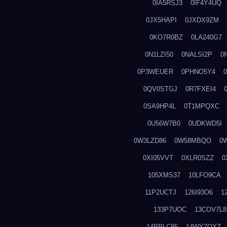
0IA5RSJ3
0IF4Y4UQ
0JX5HAPI
0JXDX9ZM
0KO7R0BZ
0LA240G7
0N1LZI50
0NALSI2P
0
0P3WEUER
0PHNO5Y4
0QV0STGJ
0R7FXEI4
0SA9HP4L
0T1MPQXC
0U56W7B0
0UDKWD5I
0W3LZD86
0W58MBQO
0
0XI05VVT
0XLR0SZZ
0
105XMS37
10LFO9CA
11P2UCTJ
126I93O6
1
133P7UOC
13COV7L8
14PRLC85
14WY7OYZ