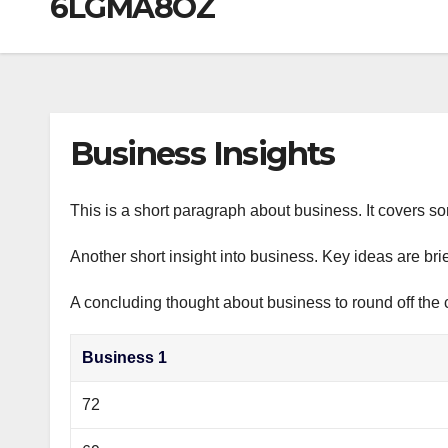
6LGMA8OZ
р
a
i
A
а
m
k
p
в
i
p
и
т
Business Insights
ь
This is a short paragraph about business. It covers s
Another short insight into business. Key ideas are bri
A concluding thought about business to round off the 
Business 1
72