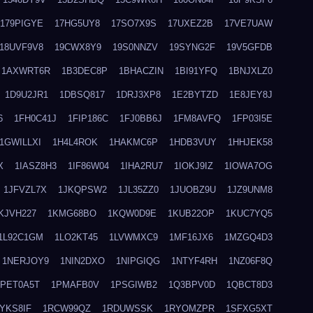
179PIGYE
17HG5UY8
17SO7X9S
17UXEZ2B
17VE7UAW
18UVF9V8
19CWX8Y9
19S0NNZV
19SYNG2F
19V5GFDB
1AXWRT6R
1B3DEC8P
1BHACZIN
1BI91YFQ
1BNJXLZ0
1D9U2JR1
1DBSQ817
1DRJ3XP8
1E2BYTZD
1E8JEY8J
6
1FH0C41J
1FIP186C
1FJ0BB6J
1FM8AVFQ
1FP03I5E
1GWILLXI
1H4L4ROK
1HAKMC6P
1HDB3VUY
1HHJEK58
X
1IASZ8H3
1IF86W04
1IHA2RU7
1IOKJ9IZ
1IOWA7OG
1JFVZL7X
1JKQPSW2
1JL35ZZ0
1JUOBZ9U
1JZ9UNM8
KJVH227
1KMG68BO
1KQW0D9E
1KUB22OP
1KUC7YQ5
1L92C1GM
1LO2KT45
1LVWMXC9
1MF16JX6
1MZGQ4D3
1NERJOY9
1NIN2DXO
1NIPGIQG
1NTYF4RH
1NZ06F8Q
1PET0A5T
1PMAFB0V
1PSGIWB2
1Q3BPV0D
1QBCT8D3
YKS8IF
1RCW99QZ
1RDUWSSK
1RYOMZPR
1SFXG5XT