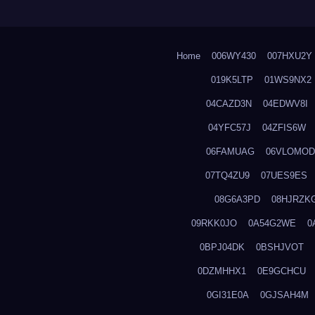
Home
006WY430
007HXU2Y
019K5LTP
01WS9NX2
04CAZD3N
04EDWV8I
04YFC57J
04ZFIS6W
06FAMUAG
06VLOMOD
07TQ4ZU9
07UES9ES
08G6A3PD
08HJRZK
09RKK0JO
0A54G2WE
0
0BPJ04DK
0BSHJVOT
0DZMHHX1
0E9GCHCU
0GI31E0A
0GJSAH4M