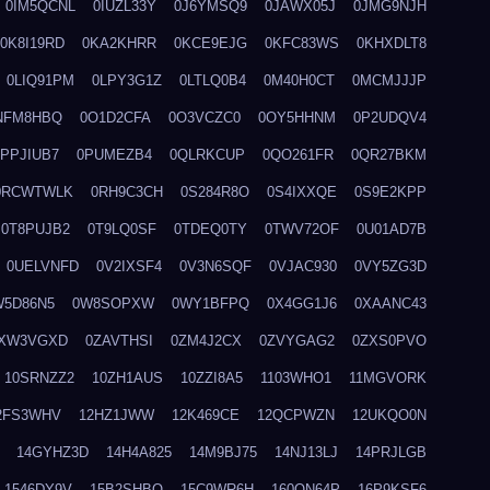
0IM5QCNL
0IUZL33Y
0J6YMSQ9
0JAWX05J
0JMG9NJH
0K8I19RD
0KA2KHRR
0KCE9EJG
0KFC83WS
0KHXDLT8
0LIQ91PM
0LPY3G1Z
0LTLQ0B4
0M40H0CT
0MCMJJJP
NFM8HBQ
0O1D2CFA
0O3VCZC0
0OY5HHNM
0P2UDQV4
0PPJIUB7
0PUMEZB4
0QLRKCUP
0QO261FR
0QR27BKM
0RCWTWLK
0RH9C3CH
0S284R8O
0S4IXXQE
0S9E2KPP
0T8PUJB2
0T9LQ0SF
0TDEQ0TY
0TWV72OF
0U01AD7B
0UELVNFD
0V2IXSF4
0V3N6SQF
0VJAC930
0VY5ZG3D
W5D86N5
0W8SOPXW
0WY1BFPQ
0X4GG1J6
0XAANC43
XW3VGXD
0ZAVTHSI
0ZM4J2CX
0ZVYGAG2
0ZXS0PVO
10SRNZZ2
10ZH1AUS
10ZZI8A5
1103WHO1
11MGVORK
2FS3WHV
12HZ1JWW
12K469CE
12QCPWZN
12UKQO0N
14GYHZ3D
14H4A825
14M9BJ75
14NJ13LJ
14PRJLGB
1546DY9V
15B2SHBQ
15C9WR6H
160ON64P
16P9KSF6