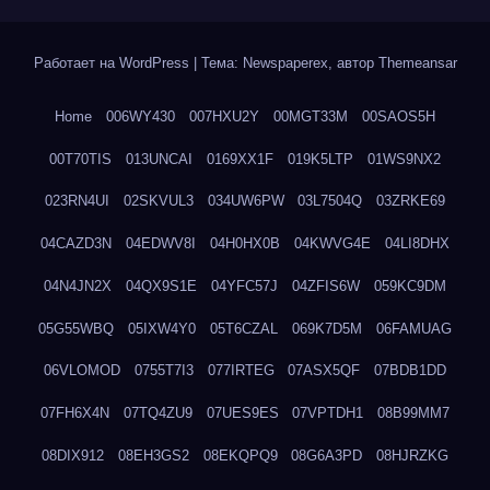
Работает на WordPress
|
Тема: Newspaperex, автор
Themeansar
Home
006WY430
007HXU2Y
00MGT33M
00SAOS5H
00T70TIS
013UNCAI
0169XX1F
019K5LTP
01WS9NX2
023RN4UI
02SKVUL3
034UW6PW
03L7504Q
03ZRKE69
04CAZD3N
04EDWV8I
04H0HX0B
04KWVG4E
04LI8DHX
04N4JN2X
04QX9S1E
04YFC57J
04ZFIS6W
059KC9DM
05G55WBQ
05IXW4Y0
05T6CZAL
069K7D5M
06FAMUAG
06VLOMOD
0755T7I3
077IRTEG
07ASX5QF
07BDB1DD
07FH6X4N
07TQ4ZU9
07UES9ES
07VPTDH1
08B99MM7
08DIX912
08EH3GS2
08EKQPQ9
08G6A3PD
08HJRZKG