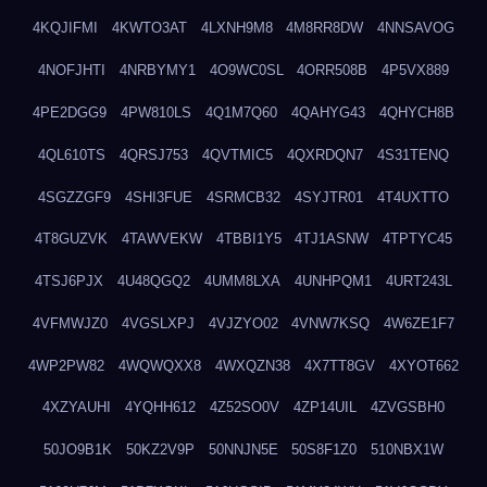
4KQJIFMI
4KWTO3AT
4LXNH9M8
4M8RR8DW
4NNSAVOG
4NOFJHTI
4NRBYMY1
4O9WC0SL
4ORR508B
4P5VX889
4PE2DGG9
4PW810LS
4Q1M7Q60
4QAHYG43
4QHYCH8B
4QL610TS
4QRSJ753
4QVTMIC5
4QXRDQN7
4S31TENQ
4SGZZGF9
4SHI3FUE
4SRMCB32
4SYJTR01
4T4UXTTO
4T8GUZVK
4TAWVEKW
4TBBI1Y5
4TJ1ASNW
4TPTYC45
4TSJ6PJX
4U48QGQ2
4UMM8LXA
4UNHPQM1
4URT243L
4VFMWJZ0
4VGSLXPJ
4VJZYO02
4VNW7KSQ
4W6ZE1F7
4WP2PW82
4WQWQXX8
4WXQZN38
4X7TT8GV
4XYOT662
4XZYAUHI
4YQHH612
4Z52SO0V
4ZP14UIL
4ZVGSBH0
50JO9B1K
50KZ2V9P
50NNJN5E
50S8F1Z0
510NBX1W