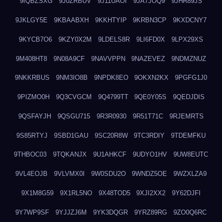
9IQBZSXG
9J0ZRBUV
9J11UAOI
9JA7JOQ9
9JHR89JS
9JKLGY5E
9KBAABXH
9KKHTYIP
9KRBN3CP
9KXDCNY7
9KYCB7O6
9KZY0X2M
9LDELS8R
9LI6FD0X
9LPX29XS
9M408HT8
9N08A9CF
9NAVVPPN
9NAZEVEZ
9NDMZNUZ
9NKKRBUS
9NM3IO8B
9NPDK8EO
9OKXN2KX
9PGFG1J0
9PIZMO0H
9Q3CVGCM
9Q4799TT
9QE0Y05S
9QEDJDIS
9QSFAYJH
9QSGU715
9R3R0930
9R51T71C
9RJEMRTS
9S85RTYJ
9SBD1GAU
9SC20R8W
9TC3RDIY
9TDEMFKU
9THBOC03
9TQKANJX
9U1AHKCF
9UDYO1HV
9UW8EUTC
9VL4EOJB
9VLVMX0I
9W0SDU2O
9WNDZ5OE
9WZXLZA9
9X1M8G59
9X1RL5NO
9X48TOD5
9XJI2XX2
9Y62DJFI
9Y7WP9SF
9YJJZJ6M
9YK3DQGR
9YRZ89RG
9ZO0Q6RC