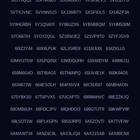
5UJY0QQ2
5UPNX603
5UUMB8OT
5V5K9CVS
5VB3LIYB
5VTXJVNC
5VVNNS1S
5XJ2MR7Y
5XSF9JLS
5XU6ZP3A
5Y0HCRBH
5Y1QS60T
5Y86UZX6
5YB5BBQM
5YHM530M
5YO667IH
5YO7ZQGL
5Z1BWJEZ
5Z1VP9TD
5ZYFJGV9
60IZ2Y44
60X8LPUK
62LJGRE8
6316UU0I
634ZKLU1
63MVU7SW
63SPQINX
63WDQUHH
63X60DYM
64996J11
659M6G4O
65TIBAG5
65TN6NPQ
65UV4E1K
660K94O5
663467JW
664ESOLH
664FNVV4
66C6U597
66NBHAON
675YBKS0
67T6PVX5
67UCAPT0
6899WHVC
68EZZKJQ
68OMB6UH
68PDCJPV
68QHDOI3
699GTUTR
69KWPV8F
69LSOT1W
69PLXGPN
69S53RP0
6A5ZOVTI
6A7TVFIW
6AMAWT34
6ANZ4C8L
6AS3LJQ4
6AX21SAB
6AX80CNX