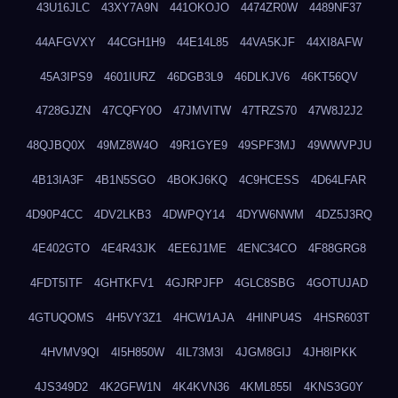
43U16JLC
43XY7A9N
441OKOJO
4474ZR0W
4489NF37
44AFGVXY
44CGH1H9
44E14L85
44VA5KJF
44XI8AFW
45A3IPS9
4601IURZ
46DGB3L9
46DLKJV6
46KT56QV
4728GJZN
47CQFY0O
47JMVITW
47TRZS70
47W8J2J2
48QJBQ0X
49MZ8W4O
49R1GYE9
49SPF3MJ
49WWVPJU
4B13IA3F
4B1N5SGO
4BOKJ6KQ
4C9HCESS
4D64LFAR
4D90P4CC
4DV2LKB3
4DWPQY14
4DYW6NWM
4DZ5J3RQ
4E402GTO
4E4R43JK
4EE6J1ME
4ENC34CO
4F88GRG8
4FDT5ITF
4GHTKFV1
4GJRPJFP
4GLC8SBG
4GOTUJAD
4GTUQOMS
4H5VY3Z1
4HCW1AJA
4HINPU4S
4HSR603T
4HVMV9QI
4I5H850W
4IL73M3I
4JGM8GIJ
4JH8IPKK
4JS349D2
4K2GFW1N
4K4KVN36
4KML855I
4KNS3G0Y