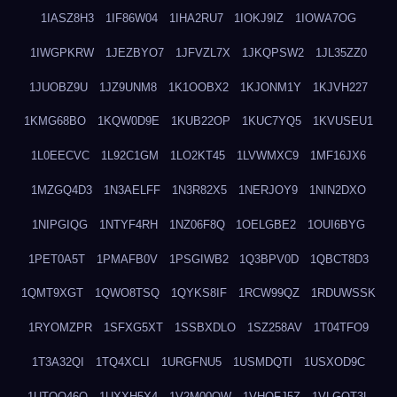
1IASZ8H3
1IF86W04
1IHA2RU7
1IOKJ9IZ
1IOWA7OG
1IWGPKRW
1JEZBYO7
1JFVZL7X
1JKQPSW2
1JL35ZZ0
1JUOBZ9U
1JZ9UNM8
1K1OOBX2
1KJONM1Y
1KJVH227
1KMG68BO
1KQW0D9E
1KUB22OP
1KUC7YQ5
1KVUSEU1
1L0EECVC
1L92C1GM
1LO2KT45
1LVWMXC9
1MF16JX6
1MZGQ4D3
1N3AELFF
1N3R82X5
1NERJOY9
1NIN2DXO
1NIPGIQG
1NTYF4RH
1NZ06F8Q
1OELGBE2
1OUI6BYG
1PET0A5T
1PMAFB0V
1PSGIWB2
1Q3BPV0D
1QBCT8D3
1QMT9XGT
1QWO8TSQ
1QYKS8IF
1RCW99QZ
1RDUWSSK
1RYOMZPR
1SFXG5XT
1SSBXDLO
1SZ258AV
1T04TFO9
1T3A32QI
1TQ4XCLI
1URGFNU5
1USMDQTI
1USXOD9C
1UTQO46Q
1UXXH5X4
1V2M00OW
1VHOFJ5Z
1VLGOT3L