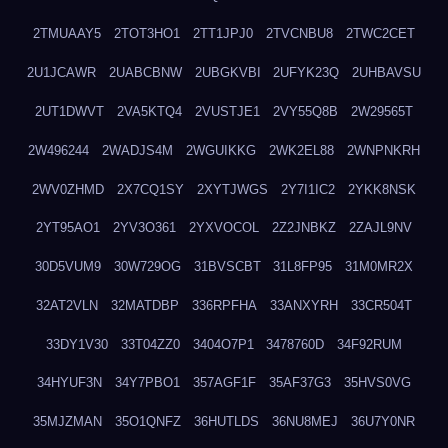
2TMUAAY5
2TOT3HO1
2TT1JPJ0
2TVCNBU8
2TWC2CET
2U1JCAWR
2UABCBNW
2UBGKVBI
2UFYK23Q
2UHBAVSU
2UT1DWVT
2VA5KTQ4
2VUSTJE1
2VY55Q8B
2W29565T
2W496244
2WADJS4M
2WGUIKKG
2WK2EL88
2WNPNKRH
2WV0ZHMD
2X7CQ1SY
2XYTJWGS
2Y7I1IC2
2YKK8NSK
2YT95AO1
2YV3O361
2YXVOCOL
2Z2JNBKZ
2ZAJL9NV
30D5VUM9
30W729OG
31BVSCBT
31L8FP95
31M0MR2X
32AT2VLN
32MATDBP
336RPFHA
33ANXYRH
33CR504T
33DY1V30
33T04ZZ0
3404O7P1
3478760D
34F92RUM
34HYUF3N
34Y7PBO1
357AGF1F
35AF37G3
35HVS0VG
35MJZMAN
35O1QNFZ
36HUTLDS
36NU8MEJ
36U7Y0NR