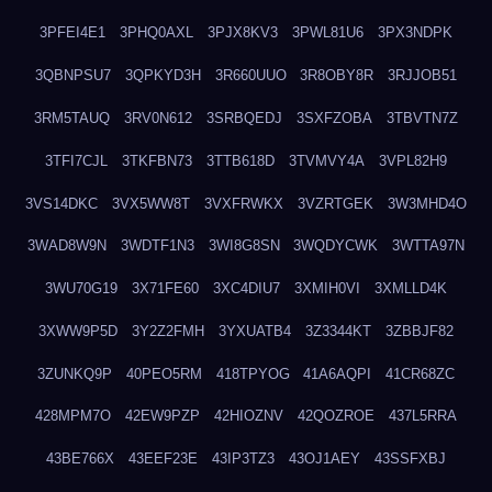
3PFEI4E1
3PHQ0AXL
3PJX8KV3
3PWL81U6
3PX3NDPK
3QBNPSU7
3QPKYD3H
3R660UUO
3R8OBY8R
3RJJOB51
3RM5TAUQ
3RV0N612
3SRBQEDJ
3SXFZOBA
3TBVTN7Z
3TFI7CJL
3TKFBN73
3TTB618D
3TVMVY4A
3VPL82H9
3VS14DKC
3VX5WW8T
3VXFRWKX
3VZRTGEK
3W3MHD4O
3WAD8W9N
3WDTF1N3
3WI8G8SN
3WQDYCWK
3WTTA97N
3WU70G19
3X71FE60
3XC4DIU7
3XMIH0VI
3XMLLD4K
3XWW9P5D
3Y2Z2FMH
3YXUATB4
3Z3344KT
3ZBBJF82
3ZUNKQ9P
40PEO5RM
418TPYOG
41A6AQPI
41CR68ZC
428MPM7O
42EW9PZP
42HIOZNV
42QOZROE
437L5RRA
43BE766X
43EEF23E
43IP3TZ3
43OJ1AEY
43SSFXBJ