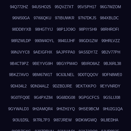
94Q772HZ
94USHO25
95QVZ7XT
95VSPH17
96G7WZOM
96NI50GA
97I66QKU
97IBUWKR
97N7DKJ5
984XBLDC
98DD8YXB
98HGTYIJ
98P1JO9O
98PIYSH9
98RHROFI
98RZWLDP
990W4OYL
9940JJHF
99GDI1ZW
99HRLVZZ
99NJVYC8
9AEIGFHX
9AJPFPA0
9AS5DY7Z
9B2V77PH
9B4CT9PZ
9BEYVG9H
9BGYPM4O
9BIRO8AZ
9BJ6RL38
9BKZ7AVO
9BM67W1T
9C63LNEL
9D0TQQOV
9DFN8WE0
9DI434L2
9DN34ALZ
9DZBDJRE
9EKTXKPO
9EYVNRDY
9G0TFQ0E
9G4PXZ84
9G68DG08
9GPGCFCS
9GSLIJ08
9GYWALD3
9H2AMQR4
9HIZH1YQ
9HSE9BCM
9HU2G1QA
9I3U1D5L
9I7RL7P3
9I87JREW
9IDKWGWQ
9IL8EDHA