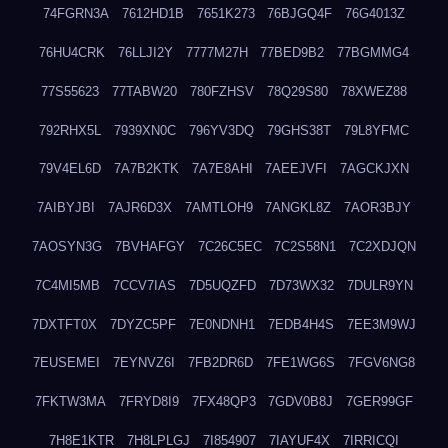
74FGRN3A
7612HD1B
7651K273
76BJGQ4F
76G4013Z
76HU4CRK
76LLJI2Y
7777M27H
77BED9B2
77BGMMG4
77S55623
77TABW20
780FZHSV
78Q29S80
78XWEZ88
792RHX5L
7939XN0C
796YV3DQ
79GHS38T
79L8YFMC
79V4EL6D
7A7B2KTK
7A7E8AHI
7AEEJVFI
7AGCKJXN
7AIBYJBI
7AJR6D3X
7AMTLOH9
7ANGKL8Z
7AOR3BJY
7AOSYN3G
7BVHAFGY
7C26C5EC
7C2S58N1
7C2XDJQN
7C4MI5MB
7CCV7IAS
7D5UQZFD
7D73WX32
7DULR9YN
7DXTFT0X
7DYZC5PF
7E0NDNH1
7EDB4H4S
7EE3M9WJ
7EUSEMEI
7EYNVZ6I
7FB2DR6D
7FE1WG6S
7FGV6NG8
7FKTW3MA
7FRYD8I9
7FX48QP3
7GDV0B8J
7GER99GF
7H8E1KTR
7H8LPLGJ
7I854907
7IAYUF4X
7IRRICQI