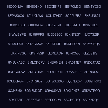
8E09QNUV
8E4S01KD
8ECXEKP8
8EK7CM3O
8EMTYC6G
8EPAS0G6
8FLU9KW0
8GN4ZHDF
8GP2U7BA
8HSUN8J4
8HV1LF0X
8I0XX43W
8IGK9S2K
8IKCGRHJ
8IN6KUU1
8IWWBYPE
8J75FPFS
8JJDB3C0
8JKNTZGY
8JO7GZIF
8JT3UC50
8K1AGK5W
8KEKFDIE
8KNPFC99
8KPYSBQS
8KXIFVGC
8KYIF5SK
8L34DAQF
8L74O55L
8LZ3S1IS
8M8UKA3C
8MLQKCFV
8N8F04EH
8NA0T4E7
8NDCJ7UZ
8NGGUDVA
8NPYUIWI
8O0YLDLN
8OASJ3P6
8OL9RU5T
8OUD8RGF
8PQTS65Y
8Q4WAGXO
8Q67LX0P
8Q89HRM2
8QJ48I60
8QM6M2QF
8RH6U9AR
8RKLFN77
8RKWTPQR
8RYF58IR
8S2Y754U
8S6FCGLW
8SGHCITQ
8SJXN2QY