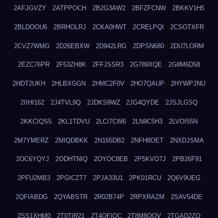
2AFJGVZY
2ATPPOCH
2B2G3AW2
2BFZFCNW
2BKKV1H5
2BLDOOU6
2BRHOLRJ
2CKA0HWT
2CRELPQI
2CSOTXFR
2CVZ7WMG
2D26EBXW
2D942LRG
2DPSN680
2DU7LORM
2EZC76PR
2F53ZH8K
2FFJSSR3
2G789XQE
2G8M6D58
2HDT2UKH
2HLBXGGN
2HMC2F0V
2HO7QAUP
2HYWPJNU
2IIHI162
2J4TVL9Q
2JDKS9WZ
2JG4QYDE
2JSJLGSQ
2KKCIQS5
2KL1TDVU
2LCI7CW6
2LN9C5H3
2LVOI55N
2M7YMERZ
2MIQDBKK
2N165DB2
2NFH8OET
2NXDJSMA
2OC6YQYJ
2ODHTNIQ
2OYOC8EB
2P5KVO7J
2PB26F91
2PFU2MB3
2PGICZT7
2PJA33U1
2PK01RCU
2Q6V9UEG
2QFIABDG
2QYABSTR
2R02B74P
2RPXRAZM
2SAV54DE
2SS1XHM0
2T0TIR21
2T4QFIOC
2T8M8OOV
2TGAD2ZO