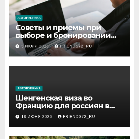
АВТОРУБРИКА
Советы и приемы при
выборе и бронировании
авиабилетов
5 ИЮЛЯ 2026
FRIENDS72_RU
АВТОРУБРИКА
Шенгенская виза во
Францию для россиян в
2026 году: сроки от 3 дней
18 ИЮНЯ 2026
FRIENDS72_RU
и список необходимых
документов