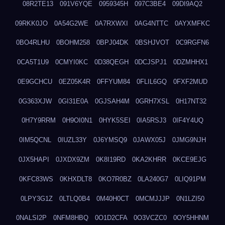
08R2TE13
091V6YQE
0959345H
097C3BE4
09DI9AQ2
09RKK0JO
0A54G2WE
0A7RXWXI
0AG4NTTC
0AYXMFKC
0BO4RLHU
0BOHM258
0BPJ04DK
0BSHJVOT
0C9RGFN6
0CA5T1U9
0CMYI0KC
0D38QEGH
0DCJSPJ1
0DZMHHX1
0E9GCHCU
0EZ05K4R
0FFYUM84
0FLIL6GQ
0FXF2MUD
0G363XJW
0GI31E0A
0GJSAH4M
0GRH7XSL
0H17NT32
0H7Y9RRM
0H9OI0N1
0HYK5SEI
0IA5RSJ3
0IF4Y4UQ
0IM5QCNL
0IUZL33Y
0J6YMSQ9
0JAWX05J
0JMG9NJH
0JX5HAPI
0JXDX9ZM
0K8I19RD
0KA2KHRR
0KCE9EJG
0KFC83WS
0KHXDLT8
0KO7R0BZ
0LA240G7
0LIQ91PM
0LPY3G1Z
0LTLQ0B4
0M40H0CT
0MCMJJJP
0N1LZI50
0NALSI2P
0NFM8HBQ
0O1D2CFA
0O3VCZC0
0OY5HHNM