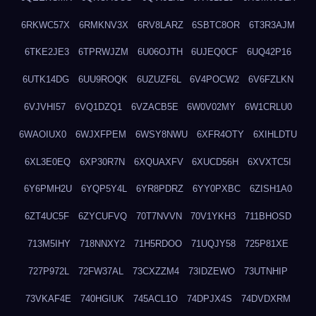
6RKWC57X
6RMKNV3X
6RV8LARZ
6SBTC8OR
6T3R3AJM
6TKE2JE3
6TPRWJZM
6U06OJTH
6UJEQ0CF
6UQ42P16
6UTK14DG
6UU9ROQK
6UZUZF6L
6V4POCW2
6V6FZLKN
6VJVHI57
6VQ1DZQ1
6VZACB5E
6W0V02MY
6W1CRLU0
6WAOIUX0
6WJXFPEM
6WSY8NWU
6XFR4OTY
6XIHLDTU
6XL3E0EQ
6XP30R7N
6XQUAXFV
6XUCD56H
6XVXTC5I
6Y6PMH2U
6YQP5Y4L
6YR8PDRZ
6YY0PXBC
6ZISH1A0
6ZT4UC5F
6ZYCUFVQ
70T7NVVN
70V1YKH3
711BHOSD
713M5IHY
718NNXY2
71H5RDOO
71UQJY58
725P81XE
727P972L
72FW37AL
73CXZZM4
73IDZEWO
73UTNHIP
73VKAF4E
740HGIUK
745ACL1O
74DPJX4S
74DVDXRM