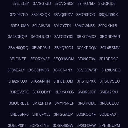
376J215Y
377SG7JD
37CVGS0S
37IHO75D
37JQKID8
37X9FZP9
38J0SXQX
38NQ9PDV
38O70PCO
38QUD9KX
39D3U3A0
39LAIWA9
39LCYZRI
39MGWN55
39PXKH1B
3A43DKQP
3AGNJUCU
3ATCGY3X
3BKC9MX3
3BORDPAR
3BVH0QRQ
3BWP93L1
3BYQ70GJ
3C9KPDQV
3CL4BSMV
3EIFINEE
3EORXV8Z
3EQ3JWOM
3F09CZ9V
3F1DPDSC
3F84EALY
3GGDN4OR
3GKCN4NY
3GVOCWRP
3H28UNEO
3H92RKQ0
3HG56NHN
3HHJ1KQM
3HSTLPXX
3HSUVSEU
3JRQV2TE
3JX0QDYF
3LXYAX0G
3M0R5J0Y
3ME42K9J
3MOCREJ1
3MX1P1T9
3MYP6NEF
3N0IPODU
3N8UCE6Q
3NE5SFF6
3NH0FX33
3NISGAEP
3O3KQQ4F
3OBDFAXI
3OE9P0KI
3OPSZTYE
3OSK46GW
3P20H0VW
3PEBEUPM