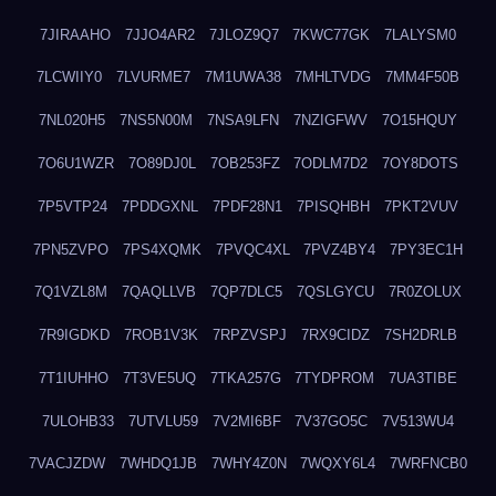
7JIRAAHO
7JJO4AR2
7JLOZ9Q7
7KWC77GK
7LALYSM0
7LCWIIY0
7LVURME7
7M1UWA38
7MHLTVDG
7MM4F50B
7NL020H5
7NS5N00M
7NSA9LFN
7NZIGFWV
7O15HQUY
7O6U1WZR
7O89DJ0L
7OB253FZ
7ODLM7D2
7OY8DOTS
7P5VTP24
7PDDGXNL
7PDF28N1
7PISQHBH
7PKT2VUV
7PN5ZVPO
7PS4XQMK
7PVQC4XL
7PVZ4BY4
7PY3EC1H
7Q1VZL8M
7QAQLLVB
7QP7DLC5
7QSLGYCU
7R0ZOLUX
7R9IGDKD
7ROB1V3K
7RPZVSPJ
7RX9CIDZ
7SH2DRLB
7T1IUHHO
7T3VE5UQ
7TKA257G
7TYDPROM
7UA3TIBE
7ULOHB33
7UTVLU59
7V2MI6BF
7V37GO5C
7V513WU4
7VACJZDW
7WHDQ1JB
7WHY4Z0N
7WQXY6L4
7WRFNCB0