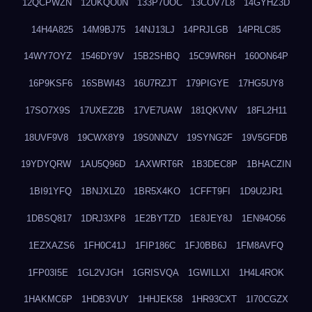
12QCPWZN
12UKQO0N
133P7UOC
13COV7L8
14GYHZ3D
14H4A825
14M9BJ75
14NJ13LJ
14PRJLGB
14PRLC85
14WY7OYZ
1546DY9V
15B2SHBQ
15C9WR6H
160ON64P
16P9KSF6
16SBWI43
16U7RZJT
179PIGYE
17HG5UY8
17SO7X9S
17UXEZ2B
17VE7UAW
181QKVNV
18FL2H11
18UVF9V8
19CWX8Y9
19S0NNZV
19SYNG2F
19V5GFDB
19YDYQRW
1AU5Q96D
1AXWRT6R
1B3DEC8P
1BHACZIN
1BI91YFQ
1BNJXLZ0
1BR5X4KO
1CFFT9FI
1D9U2JR1
1DBSQ817
1DRJ3XP8
1E2BYTZD
1E8JEY8J
1EN94O56
1EZXAZS6
1FH0C41J
1FIP186C
1FJ0BB6J
1FM8AVFQ
1FP03I5E
1GL2VJGH
1GRISVQA
1GWILLXI
1H4L4ROK
1HAKMC6P
1HDB3VUY
1HHJEK58
1HR93CXT
1I70CGZX