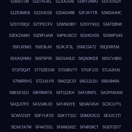
5160U7JM
51D7XGKL
51JUGSIB
51MY24WU
51VJOSDY
51ZE8MKB
522X4O28
52D4GH9B
52FJKYTB
52MOA4HC
52SYO0Q2
52TPECFV
52W5K0BY
52XXY91Q
53ATDBWI
53EKZAMH
53Z8FUAW
54PKU5CO
551HGV0S
553WPS4S
55FLR3W1
55IE9L4V
55JKJF3L
55NCOA72
55QDIRSM
55XAQHMU
56975PIR
56GSA0U2
56QN3KEB
56SCV4BG
571FDQ4T
5771DEGW
57G6BV7Y
57IUFJJS
57LA2HJ6
57N9R0VG
57Z141YR
584ZQC53
58G12L5U
595U946N
59BSESDJ
59FRMR7X
59T11ZKH
5AFUR9TL
5AOPNSAW
5AQL07P2
5ASS9KJO
5AY4N3YE
5B3AF4SH
5CDCU7YL
5CWV233T
5DFYUFZ0
5DKYT31C
5DM253CG
5E4JC1TI
5EXK7A7W
5F447S51
5FMM242C
5FNR39CT
5GEF3377