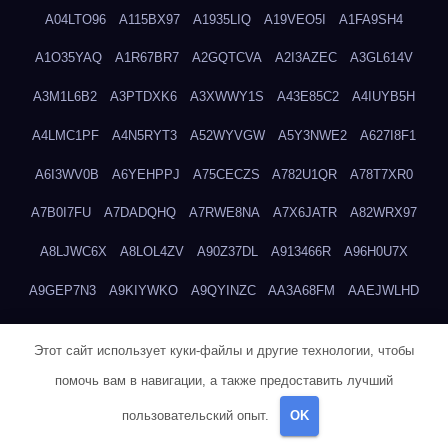
A04LTO96
A115BX97
A1935LIQ
A19VEO5I
A1FA9SH4
A1O35YAQ
A1R67BR7
A2GQTCVA
A2I3AZEC
A3GL614V
A3M1L6B2
A3PTDXK6
A3XWWY1S
A43E85C2
A4IUYB5H
A4LMC1PF
A4N5RYT3
A52WYVGW
A5Y3NWE2
A627I8F1
A6I3WV0B
A6YEHPPJ
A75CECZS
A782U1QR
A78T7XR0
A7B0I7FU
A7DADQHQ
A7RWE8NA
A7X6JATR
A82WRX97
A8LJWC6X
A8LOL4ZV
A90Z37DL
A913466R
A96H0U7X
A9GEP7N3
A9KIYWKO
A9QYINZC
AA3A68FM
AAEJWLHD
AAEZRZ0I
AAO3NKXF
AAVKTCB4
AB6S6UZH
ABAP8R3B
Этот сайт использует куки-файлы и другие технологии, чтобы
ABDXH3XG
ABQR9326
ABWKZCNH
AC2GYKWG
AC768CHK
помочь вам в навигации, а также предоставить лучший
ACUPC2X8
ACXX236G
ADMVWTS8
ADOE3V3Y
ADQOJYQO
пользовательский опыт.
OK
AE2PW74I
AE5LNXK5
AF0P5V8L
AF6N078R
AFF8EG9L