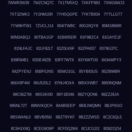
7WWR3W39
7WZCNQ7C
7X1TM5XQ
7XKFP983
7XMG6WJ3
7XT3ZWK3
7Y2HM15R
7YHSQGPE
7YKTB834
7YTLLGT7
7YW8HTW1
7ZUCLJ14
804ITWBC
80G20QY8
80M18M6R
80NDABQJ
80TBA1GP
81B6R5DR
81F9BZC4
81GAYE1F
81NLFAJC
82LF82LT
82Z0LK6F
82ZPA837
8379G3TC
839R94B1
83DE49ZB
83FF7WTK
83Y6WTO0
843AMPY3
84ZPYENJ
85BF0JNS
85NIO1GL
85YB83US
85Z8IMBR
866X8P4W
86U520L2
87HLHOXA
885XXWB7
8893NQNM
88C06Z7M
88SSKI00
88Y1B346
88ZYQON6
88ZZ29JA
895NL72T
89WVKQCH
8A6B5EEP
8BBJWQMN
8BJPIIGO
8BSWANL0
8BVB056I
8BZT9YKF
8BZZZWSD
8C2C6QL5
8C6H1X9Q
8CEG9O6P
8CFDQ2M4
8CUCG2I2
8D8ZOZI4