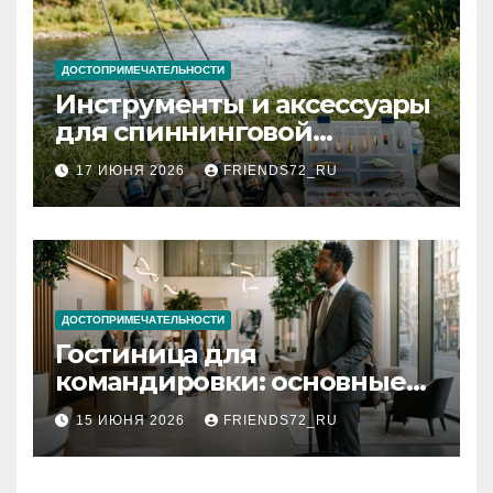
ДОСТОПРИМЕЧАТЕЛЬНОСТИ
Инструменты и аксессуары
для спиннинговой
рыбалки: назначение и
17 ИЮНЯ 2026
FRIENDS72_RU
типы
ДОСТОПРИМЕЧАТЕЛЬНОСТИ
Гостиница для
командировки: основные
критерии выбора
15 ИЮНЯ 2026
FRIENDS72_RU