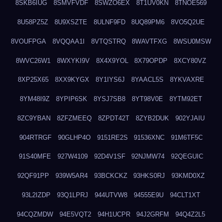
8SKB6IUG
8SMVFVDF
8SWZO6EX
8T1UV0KN
8TNOE569
8U58PZ5Z
8U9XSZTE
8ULNF9FD
8UQ89PM6
8VO5Q2UE
8VOUFPGA
8VQQAA1I
8VTQSTRQ
8WAVTFXG
8WSU0MSW
8WVC26W1
8WXYKI9V
8X4X9YOL
8X79OPDP
8XCY80VZ
8XP25X65
8XX9KYGX
8Y1IYS6J
8YAACL5S
8YKVAXRE
8YM48I9Z
8YPIP6SK
8YSJ7SB8
8YT98V0E
8YTM92ET
8ZC9YBAN
8ZFZMEEQ
8ZPDT42T
8ZYB2DUK
902YJAIU
904RTRGF
90GLHP4O
9151RE2S
91536XNC
91M6TF5C
91S40MFE
927W4109
92D4V1SF
92NJMW74
92QEGUIC
92QF91PP
939W5AR4
93BCKCKZ
93HKS0RJ
93KMD0XZ
93L2IZDP
93Q1LPRJ
944UTVW8
94555E9U
94CLT1XT
94CQZMDW
94E5VQT2
94H1UCPR
94J2GRFM
94Q4Z2L5