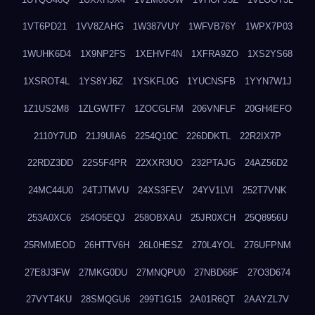
1VT6PD21
1VV8ZAHG
1W387VUY
1WFVB76Y
1WPX7P03
1WUHK6D4
1X9NP2FS
1XEHVF4N
1XFRA9ZO
1XS2YS68
1XSROT4L
1YS8YJ6Z
1YSKFL0G
1YUCNSFB
1YYN7W1J
1Z1US2M8
1ZLGWTF7
1ZOCGLFM
206VNFLF
20GH4EFO
2110Y7UD
21J9UIA6
2254Q10C
226DDKTL
22R2IX7P
22RDZ3DD
22S5F4PR
22XXR3UO
232PTAJG
24AZ56D2
24MC44U0
24TJTMVU
24XS3FEV
24YV1LVI
252T7VNK
253A0XC6
254O5EQJ
258OBXAU
25JR0XCH
25Q8956U
25RMMEOD
26HTTV6H
26L0HESZ
270L4YOL
276UFPNM
27E8J3FW
27MKG0DU
27MNQPU0
27NBD68F
27O3D674
27VYT4KU
28SMQGU6
299T1G15
2A01R6QT
2AAYZL7V