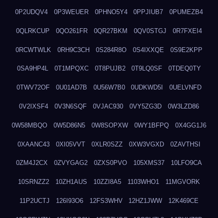
0P2UDQV4
0P3WEUER
0PHNO5Y4
0PPJIUB7
0PUMEZB4
0QLRKCUP
0QO261FR
0QR27BKM
0QV0STGJ
0R7FXEI4
0RCWTWLK
0RH9C3CH
0S284R8O
0S4IXXQE
0S9E2KPP
0SA9HP4L
0T1MPQXC
0T8PUJB2
0T9LQ0SF
0TDEQ0TY
0TWV72OF
0U01AD7B
0U56W7B0
0UDKWD5I
0UELVNFD
0V2IXSF4
0V3N6SQF
0VJAC930
0VY5ZG3D
0W3LZD86
0W58MBQO
0W5D86N5
0W8SOPXW
0WY1BFPQ
0X4GG1J6
0XAANC43
0XI05VVT
0XLR0SZZ
0XW3VGXD
0ZAVTHSI
0ZM4J2CX
0ZVYGAG2
0ZXS0PVO
105XMS37
10LFO9CA
10SRNZZ2
10ZH1AUS
10ZZI8A5
1103WHO1
11MGVORK
11P2UCTJ
126I93O6
12FS3WHV
12HZ1JWW
12K469CE