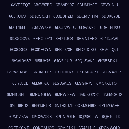
6AYEZFQ7
6B0V87BD
6BA9R10Z
6BUMJY5E
6BVXINIU
6CJKUI7J
6D1OSCXH
6D8BUPZM
6DCMVTHM
6DDK07UL
6DEL198E
6DMVW7ZP
6DO5WVEC
6DPAK2I3
6DREN8XO
6DSSGCV5
6EEGL9Z9
6EI21UCB
6EMNTEE0
6F1DJ5WF
6G3CXI93
6G3KEGYN
6H6L0Z3E
6HD2DCBO
6HM0FQJT
6HWL9A3P
6I5IUH76
6JGSI1UR
6JQL3WKJ
6K3EBPX1
6K3WDMWT
6KDND60Z
6KOOILKY
6KPMGXPJ
6LGMA8OZ
6LI78JDL
6LL59T6X
6LSD5KCS
6LSGIF7V
6MC7XUTQ
6MNBISNE
6MRU4GHW
6MRWI2FW
6MUKQ2Q2
6N6MCPD2
6N8H9PB2
6NS1JPER
6NTR3U7I
6OXMG49D
6PHYGAFF
6PM1Z7A5
6PO2WC0X
6PPNPOF5
6Q23B2FW
6QE19FL3
6QEEKCMR
6QKOAUOS
6QVIJ1K1
6R431JL5
6RGMWOLX