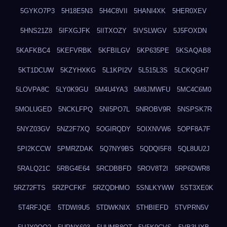
5GYKO7P3
5H18E5N3
5H4C8VII
5HANI4XK
5HER0XEV
5HNS21Z8
5IFXGJFK
5IITXOZY
5IVSLWGV
5J5FOXDN
5KAFKBC4
5KEFVRBK
5KFBILGV
5KP635PE
5KSAQAB8
5KT1DCUW
5KZYHXKG
5L1KPI2V
5L515L3S
5LCKQGH7
5LOVPA8C
5LY0K9GU
5M4U4YA3
5M8JMWFU
5MC4C6M0
5MOLUGED
5NCKLFPQ
5NI5PO7L
5NROBV9R
5NSPSK7R
5NYZ03GV
5NZ2F7XQ
5OGIRQDY
5OIXNVW6
5OPF8A7F
5PI2KCCW
5PMRZDAK
5Q7NY9BS
5QDQI5F8
5QL8UU2J
5RALQ21C
5RBG4E64
5RCDBBFD
5ROV8T2I
5RP6DWR8
5RZ72FTS
5RZPCFKF
5RZQDHMO
5SNLKYWW
5ST3XE0K
5T4RFJQE
5TDWI9U5
5TDWKNIX
5THBIEFD
5TVPRN5V