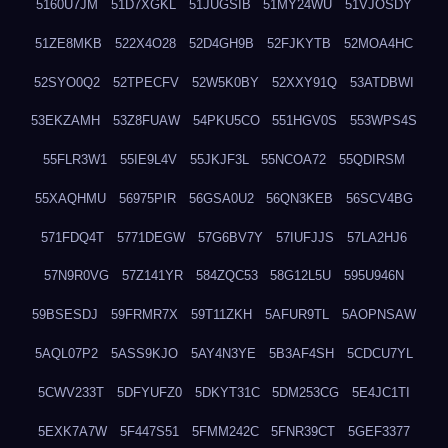
5160U7JM
51D7XGKL
51JUGSIB
51MY24WU
51VJOSDY
51ZE8MKB
522X4O28
52D4GH9B
52FJKYTB
52MOA4HC
52SYO0Q2
52TPECFV
52W5K0BY
52XXY91Q
53ATDBWI
53EKZAMH
53Z8FUAW
54PKU5CO
551HGV0S
553WPS4S
55FLR3W1
55IE9L4V
55JKJF3L
55NCOA72
55QDIRSM
55XAQHMU
56975PIR
56GSA0U2
56QN3KEB
56SCV4BG
571FDQ4T
5771DEGW
57G6BV7Y
57IUFJJS
57LA2HJ6
57N9R0VG
57Z141YR
584ZQC53
58G12L5U
595U946N
59BSESDJ
59FRMR7X
59T11ZKH
5AFUR9TL
5AOPNSAW
5AQL07P2
5ASS9KJO
5AY4N3YE
5B3AF4SH
5CDCU7YL
5CWV233T
5DFYUFZ0
5DKYT31C
5DM253CG
5E4JC1TI
5EXK7A7W
5F447S51
5FMM242C
5FNR39CT
5GEF3377