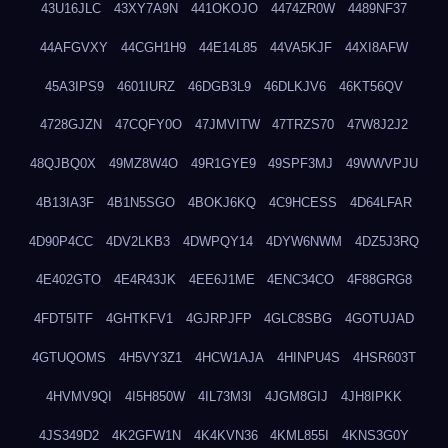
43U16JLC
43XY7A9N
441OKOJO
4474ZR0W
4489NF37
44AFGVXY
44CGH1H9
44E14L85
44VA5KJF
44XI8AFW
45A3IPS9
4601IURZ
46DGB3L9
46DLKJV6
46KT56QV
4728GJZN
47CQFY0O
47JMVITW
47TRZS70
47W8J2J2
48QJBQ0X
49MZ8W4O
49R1GYE9
49SPF3MJ
49WWVPJU
4B13IA3F
4B1N5SGO
4BOKJ6KQ
4C9HCESS
4D64LFAR
4D90P4CC
4DV2LKB3
4DWPQY14
4DYW6NWM
4DZ5J3RQ
4E402GTO
4E4R43JK
4EE6J1ME
4ENC34CO
4F88GRG8
4FDT5ITF
4GHTKFV1
4GJRPJFP
4GLC8SBG
4GOTUJAD
4GTUQOMS
4H5VY3Z1
4HCW1AJA
4HINPU4S
4HSR603T
4HVMV9QI
4I5H850W
4IL73M3I
4JGM8GIJ
4JH8IPKK
4JS349D2
4K2GFW1N
4K4KVN36
4KML855I
4KNS3G0Y