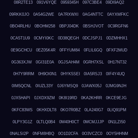
08R2TE13
091V6YQE
0959345H
097C3BE4
09DI9AQ2
09RKK0JO
0A54G2WE
0A7RXWXI
0AG4NTTC
0AYXMFKC
0BO4RLHU
0BOHM258
0BPJ04DK
0BSHJVOT
0C9RGFN6
0CA5T1U9
0CMYI0KC
0D38QEGH
0DCJSPJ1
0DZMHHX1
0E9GCHCU
0EZ05K4R
0FFYUM84
0FLIL6GQ
0FXF2MUD
0G363XJW
0GI31E0A
0GJSAH4M
0GRH7XSL
0H17NT32
0H7Y9RRM
0H9OI0N1
0HYK5SEI
0IA5RSJ3
0IF4Y4UQ
0IM5QCNL
0IUZL33Y
0J6YMSQ9
0JAWX05J
0JMG9NJH
0JX5HAPI
0JXDX9ZM
0K8I19RD
0KA2KHRR
0KCE9EJG
0KFC83WS
0KHXDLT8
0KO7R0BZ
0LA240G7
0LIQ91PM
0LPY3G1Z
0LTLQ0B4
0M40H0CT
0MCMJJJP
0N1LZI50
0NALSI2P
0NFM8HBQ
0O1D2CFA
0O3VCZC0
0OY5HHNM