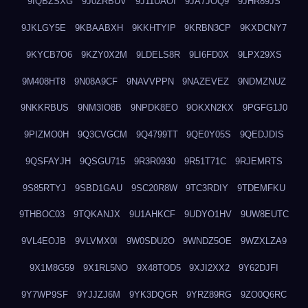
9IQBZSXG
9J0ZRBUV
9J11UAOI
9JA7JOQ9
9JHR89JS
9JKLGY5E
9KBAABXH
9KKHTYIP
9KRBN3CP
9KXDCNY7
9KYCB7O6
9KZY0X2M
9LDELS8R
9LI6FD0X
9LPX29XS
9M408HT8
9N08A9CF
9NAVVPPN
9NAZEVEZ
9NDMZNUZ
9NKKRBUS
9NM3IO8B
9NPDK8EO
9OKXN2KX
9PGFG1J0
9PIZMO0H
9Q3CVGCM
9Q4799TT
9QE0Y05S
9QEDJDIS
9QSFAYJH
9QSGU715
9R3R0930
9R51T71C
9RJEMRTS
9S85RTYJ
9SBD1GAU
9SC20R8W
9TC3RDIY
9TDEMFKU
9THBOC03
9TQKANJX
9U1AHKCF
9UDYO1HV
9UW8EUTC
9VL4EOJB
9VLVMX0I
9W0SDU2O
9WNDZ5OE
9WZXLZA9
9X1M8G59
9X1RL5NO
9X48TOD5
9XJI2XX2
9Y62DJFI
9Y7WP9SF
9YJJZJ6M
9YK3DQGR
9YRZ89RG
9ZO0Q6RC