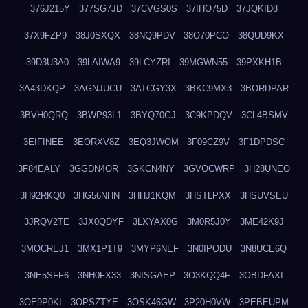
376J215Y
377SG7JD
37CVGS0S
37IHO75D
37JQKID8
37X9FZP9
38J0SXQX
38NQ9PDV
38O70PCO
38QUD9KX
39D3U3A0
39LAIWA9
39LCYZRI
39MGWN55
39PXKH1B
3A43DKQP
3AGNJUCU
3ATCGY3X
3BKC9MX3
3BORDPAR
3BVH0QRQ
3BWP93L1
3BYQ70GJ
3C9KPDQV
3CL4BSMV
3EIFINEE
3EORXV8Z
3EQ3JWOM
3F09CZ9V
3F1DPDSC
3F84EALY
3GGDN4OR
3GKCN4NY
3GVOCWRP
3H28UNEO
3H92RKQ0
3HG56NHN
3HHJ1KQM
3HSTLPXX
3HSUVSEU
3JRQV2TE
3JX0QDYF
3LXYAX0G
3M0R5J0Y
3ME42K9J
3MOCREJ1
3MX1P1T9
3MYP6NEF
3N0IPODU
3N8UCE6Q
3NE5SFF6
3NH0FX33
3NISGAEP
3O3KQQ4F
3OBDFAXI
3OE9P0KI
3OPSZTYE
3OSK46GW
3P20H0VW
3PEBEUPM