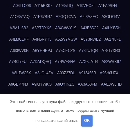
A04LTO96
A115BX97
A1935LIQ
A19VEO5I
A1FA9SH4
A1O35YAQ
A1R67BR7
A2GQTCVA
A2I3AZEC
A3GL614V
A3M1L6B2
A3PTDXK6
A3XWWY1S
A43E85C2
A4IUYB5H
A4LMC1PF
A4N5RYT3
A52WYVGW
A5Y3NWE2
A627I8F1
A6I3WV0B
A6YEHPPJ
A75CECZS
A782U1QR
A78T7XR0
A7B0I7FU
A7DADQHQ
A7RWE8NA
A7X6JATR
A82WRX97
A8LJWC6X
A8LOL4ZV
A90Z37DL
A913466R
A96H0U7X
A9GEP7N3
A9KIYWKO
A9QYINZC
AA3A68FM
AAEJWLHD
AAEZRZ0I
AAO3NKXF
AAVKTCB4
AB6S6UZH
ABAP8R3B
Этот сайт использует куки-файлы и другие технологии, чтобы
ABDXH3XG
ABQR9326
ABWKZCNH
AC2GYKWG
AC768CHK
помочь вам в навигации, а также предоставить лучший
ACUPC2X8
ACXX236G
ADMVWTS8
ADOE3V3Y
ADQOJYQO
пользовательский опыт.
OK
AE2PW74I
AE5LNXK5
AF0P5V8L
AF6N078R
AFF8EG9L