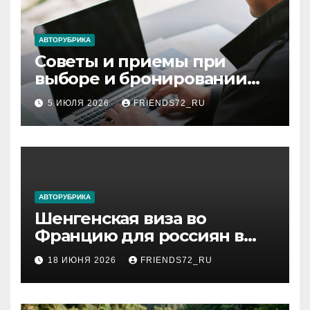
АВТОРУБРИКА
Советы и приемы при
выборе и бронировании
авиабилетов
5 ИЮЛЯ 2026
FRIENDS72_RU
АВТОРУБРИКА
Шенгенская виза во
Францию для россиян в
2026 году: сроки от 3 дней
18 ИЮНЯ 2026
FRIENDS72_RU
и список необходимых
документов