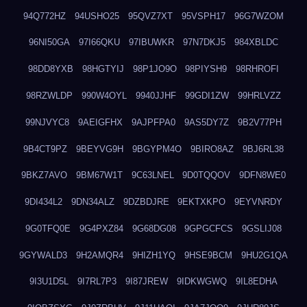
94Q772HZ
94USHO25
95QVZ7XT
95VSPH17
96G7WZOM
96NI50GA
97I66QKU
97IBUWKR
97N7DKJ5
984XBLDC
98DD8YXB
98HGTYIJ
98P1JO9O
98PIYSH9
98RHROFI
98RZWLDP
990W4OYL
9940JJHF
99GDI1ZW
99HRLVZZ
99NJVYC8
9AEIGFHX
9AJPFPA0
9AS5DY7Z
9B2V77PH
9B4CT9PZ
9BEYVG9H
9BGYPM4O
9BIRO8AZ
9BJ6RL38
9BKZ7AVO
9BM67W1T
9C63LNEL
9D0TQQOV
9DFN8WE0
9DI434L2
9DN34ALZ
9DZBDJRE
9EKTXKPO
9EYVNRDY
9G0TFQ0E
9G4PXZ84
9G68DG08
9GPGCFCS
9GSLIJ08
9GYWALD3
9H2AMQR4
9HIZH1YQ
9HSE9BCM
9HU2G1QA
9I3U1D5L
9I7RL7P3
9I87JREW
9IDKWGWQ
9IL8EDHA