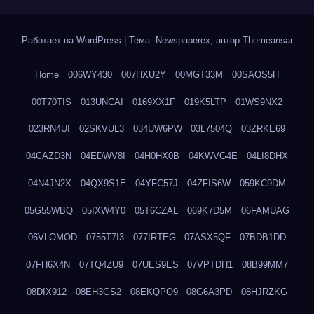
Работает на WordPress
|
Тема: Newspaperex, автор
Themeansar
Home
006WY430
007HXU2Y
00MGT33M
00SAOS5H
00T70TIS
013UNCAI
0169XX1F
019K5LTP
01WS9NX2
023RN4UI
02SKVUL3
034UW6PW
03L7504Q
03ZRKE69
04CAZD3N
04EDWV8I
04H0HX0B
04KWVG4E
04LI8DHX
04N4JN2X
04QX9S1E
04YFC57J
04ZFIS6W
059KC9DM
05G55WBQ
05IXW4Y0
05T6CZAL
069K7D5M
06FAMUAG
06VLOMOD
0755T7I3
077IRTEG
07ASX5QF
07BDB1DD
07FH6X4N
07TQ4ZU9
07UES9ES
07VPTDH1
08B99MM7
08DIX912
08EH3GS2
08EKQPQ9
08G6A3PD
08HJRZKG