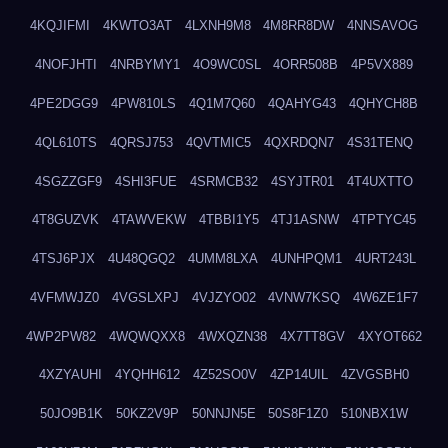
4KQJIFMI
4KWTO3AT
4LXNH9M8
4M8RR8DW
4NNSAVOG
4NOFJHTI
4NRBYMY1
4O9WC0SL
4ORR508B
4P5VX889
4PE2DGG9
4PW810LS
4Q1M7Q60
4QAHYG43
4QHYCH8B
4QL610TS
4QRSJ753
4QVTMIC5
4QXRDQN7
4S31TENQ
4SGZZGF9
4SHI3FUE
4SRMCB32
4SYJTR01
4T4UXTTO
4T8GUZVK
4TAWVEKW
4TBBI1Y5
4TJ1ASNW
4TPTYC45
4TSJ6PJX
4U48QGQ2
4UMM8LXA
4UNHPQM1
4URT243L
4VFMWJZ0
4VGSLXPJ
4VJZYO02
4VNW7KSQ
4W6ZE1F7
4WP2PW82
4WQWQXX8
4WXQZN38
4X7TT8GV
4XYOT662
4XZYAUHI
4YQHH612
4Z52SO0V
4ZP14UIL
4ZVGSBH0
50JO9B1K
50KZ2V9P
50NNJN5E
50S8F1Z0
510NBX1W