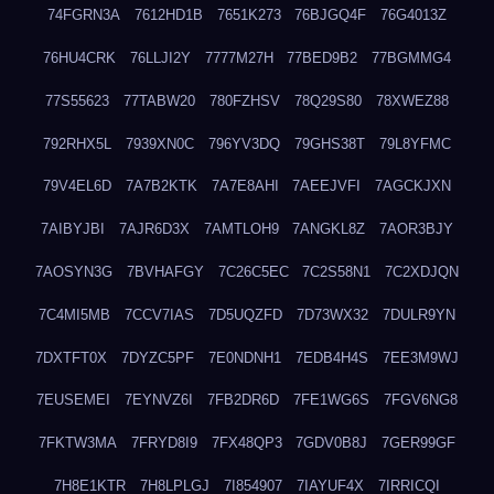
74FGRN3A
7612HD1B
7651K273
76BJGQ4F
76G4013Z
76HU4CRK
76LLJI2Y
7777M27H
77BED9B2
77BGMMG4
77S55623
77TABW20
780FZHSV
78Q29S80
78XWEZ88
792RHX5L
7939XN0C
796YV3DQ
79GHS38T
79L8YFMC
79V4EL6D
7A7B2KTK
7A7E8AHI
7AEEJVFI
7AGCKJXN
7AIBYJBI
7AJR6D3X
7AMTLOH9
7ANGKL8Z
7AOR3BJY
7AOSYN3G
7BVHAFGY
7C26C5EC
7C2S58N1
7C2XDJQN
7C4MI5MB
7CCV7IAS
7D5UQZFD
7D73WX32
7DULR9YN
7DXTFT0X
7DYZC5PF
7E0NDNH1
7EDB4H4S
7EE3M9WJ
7EUSEMEI
7EYNVZ6I
7FB2DR6D
7FE1WG6S
7FGV6NG8
7FKTW3MA
7FRYD8I9
7FX48QP3
7GDV0B8J
7GER99GF
7H8E1KTR
7H8LPLGJ
7I854907
7IAYUF4X
7IRRICQI