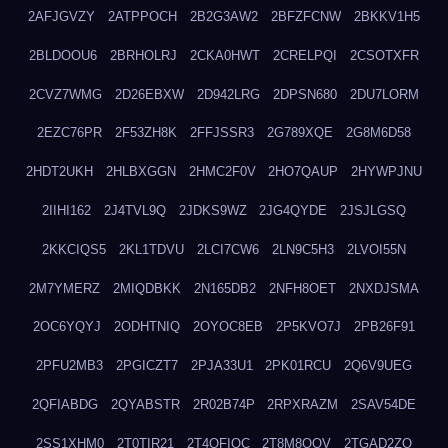
2AFJGVZY
2ATPPOCH
2B2G3AW2
2BFZFCNW
2BKKV1H5
2BLDOOU6
2BRHOLRJ
2CKA0HWT
2CRELPQI
2CSOTXFR
2CVZ7WMG
2D26EBXW
2D942LRG
2DPSN680
2DU7LORM
2EZC76PR
2F53ZH8K
2FFJSSR3
2G789XQE
2G8M6D58
2HDT2UKH
2HLBXGGN
2HMC2F0V
2HO7QAUP
2HYWPJNU
2IIHI162
2J4TVL9Q
2JDKS9WZ
2JG4QYDE
2JSJLGSQ
2KKCIQS5
2KL1TDVU
2LCI7CW6
2LN9C5H3
2LVOI55N
2M7YMERZ
2MIQDBKK
2N165DB2
2NFH8OET
2NXDJSMA
2OC6YQYJ
2ODHTNIQ
2OYOC8EB
2P5KVO7J
2PB26F91
2PFU2MB3
2PGICZT7
2PJA33U1
2PK01RCU
2Q6V9UEG
2QFIABDG
2QYABSTR
2R02B74P
2RPXRAZM
2SAV54DE
2SS1XHM0
2T0TIR21
2T4QFIOC
2T8M8OOV
2TGAD2ZO