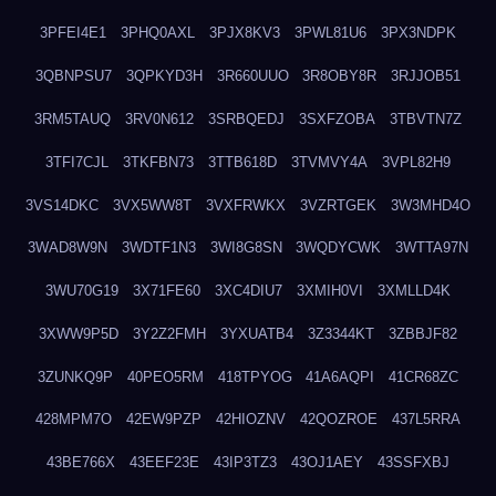
3PFEI4E1
3PHQ0AXL
3PJX8KV3
3PWL81U6
3PX3NDPK
3QBNPSU7
3QPKYD3H
3R660UUO
3R8OBY8R
3RJJOB51
3RM5TAUQ
3RV0N612
3SRBQEDJ
3SXFZOBA
3TBVTN7Z
3TFI7CJL
3TKFBN73
3TTB618D
3TVMVY4A
3VPL82H9
3VS14DKC
3VX5WW8T
3VXFRWKX
3VZRTGEK
3W3MHD4O
3WAD8W9N
3WDTF1N3
3WI8G8SN
3WQDYCWK
3WTTA97N
3WU70G19
3X71FE60
3XC4DIU7
3XMIH0VI
3XMLLD4K
3XWW9P5D
3Y2Z2FMH
3YXUATB4
3Z3344KT
3ZBBJF82
3ZUNKQ9P
40PEO5RM
418TPYOG
41A6AQPI
41CR68ZC
428MPM7O
42EW9PZP
42HIOZNV
42QOZROE
437L5RRA
43BE766X
43EEF23E
43IP3TZ3
43OJ1AEY
43SSFXBJ