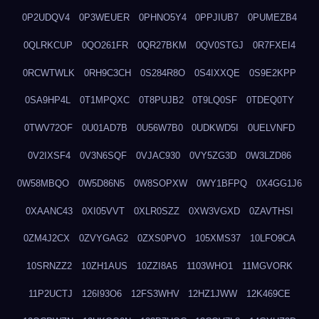
0P2UDQV4
0P3WEUER
0PHNO5Y4
0PPJIUB7
0PUMEZB4
0QLRKCUP
0QO261FR
0QR27BKM
0QV0STGJ
0R7FXEI4
0RCWTWLK
0RH9C3CH
0S284R8O
0S4IXXQE
0S9E2KPP
0SA9HP4L
0T1MPQXC
0T8PUJB2
0T9LQ0SF
0TDEQ0TY
0TWV72OF
0U01AD7B
0U56W7B0
0UDKWD5I
0UELVNFD
0V2IXSF4
0V3N6SQF
0VJAC930
0VY5ZG3D
0W3LZD86
0W58MBQO
0W5D86N5
0W8SOPXW
0WY1BFPQ
0X4GG1J6
0XAANC43
0XI05VVT
0XLR0SZZ
0XW3VGXD
0ZAVTHSI
0ZM4J2CX
0ZVYGAG2
0ZXS0PVO
105XMS37
10LFO9CA
10SRNZZ2
10ZH1AUS
10ZZI8A5
1103WHO1
11MGVORK
11P2UCTJ
126I93O6
12FS3WHV
12HZ1JWW
12K469CE