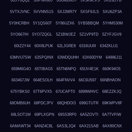
5UJY0QQ2
5UPNX603
5UUMB8OT
5V5K9CVS
5VB3LIYB
5VTXJVNC
5VVNNS1S
5XJ2MR7Y
5XSF9JLS
5XU6ZP3A
5Y0HCRBH
5Y1QS60T
5Y86UZX6
5YB5BBQM
5YHM530M
5YO667IH
5YO7ZQGL
5Z1BWJEZ
5Z1VP9TD
5ZYFJGV9
60IZ2Y44
60X8LPUK
62LJGRE8
6316UU0I
634ZKLU1
63MVU7SW
63SPQINX
63WDQUHH
63X60DYM
64996J11
659M6G4O
65TIBAG5
65TN6NPQ
65UV4E1K
660K94O5
663467JW
664ESOLH
664FNVV4
66C6U597
66NBHAON
675YBKS0
67T6PVX5
67UCAPT0
6899WHVC
68EZZKJQ
68OMB6UH
68PDCJPV
68QHDOI3
699GTUTR
69KWPV8F
69LSOT1W
69PLXGPN
69S53RP0
6A5ZOVTI
6A7TVFIW
6AMAWT34
6ANZ4C8L
6AS3LJQ4
6AX21SAB
6AX80CNX