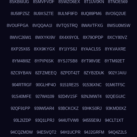
8SKB6IUG
8SMVFVDF
8SWZO6EX
8T1UV0KN
8TNOE569
8U58PZ5Z
8U9XSZTE
8ULNF9FD
8UQ89PM6
8VO5Q2UE
8VOUFPGA
8VQQAA1I
8VTQSTRQ
8WAVTFXG
8WSU0MSW
8WVC26W1
8WXYKI9V
8X4X9YOL
8X79OPDP
8XCY80VZ
8XP25X65
8XX9KYGX
8Y1IYS6J
8YAACL5S
8YKVAXRE
8YM48I9Z
8YPIP6SK
8YSJ7SB8
8YT98V0E
8YTM92ET
8ZC9YBAN
8ZFZMEEQ
8ZPDT42T
8ZYB2DUK
902YJAIU
904RTRGF
90GLHP4O
9151RE2S
91536XNC
91M6TF5C
91S40MFE
927W4109
92D4V1SF
92NJMW74
92QEGUIC
92QF91PP
939W5AR4
93BCKCKZ
93HKS0RJ
93KMD0XZ
93L2IZDP
93Q1LPRJ
944UTVW8
94555E9U
94CLT1XT
94CQZMDW
94E5VQT2
94H1UCPR
94J2GRFM
94Q4Z2L5