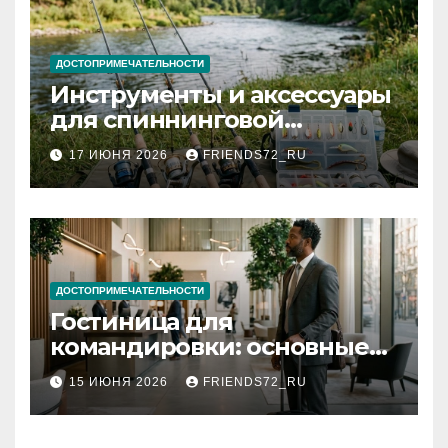
ДОСТОПРИМЕЧАТЕЛЬНОСТИ
Инструменты и аксессуары
для спиннинговой
рыбалки: назначение и
17 ИЮНЯ 2026
FRIENDS72_RU
типы
ДОСТОПРИМЕЧАТЕЛЬНОСТИ
Гостиница для
командировки: основные
критерии выбора
15 ИЮНЯ 2026
FRIENDS72_RU