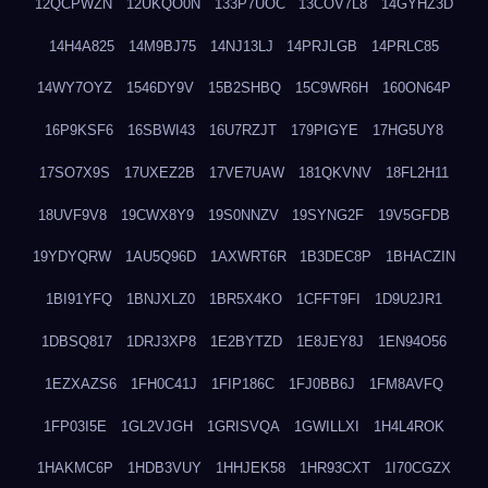
12QCPWZN
12UKQO0N
133P7UOC
13COV7L8
14GYHZ3D
14H4A825
14M9BJ75
14NJ13LJ
14PRJLGB
14PRLC85
14WY7OYZ
1546DY9V
15B2SHBQ
15C9WR6H
160ON64P
16P9KSF6
16SBWI43
16U7RZJT
179PIGYE
17HG5UY8
17SO7X9S
17UXEZ2B
17VE7UAW
181QKVNV
18FL2H11
18UVF9V8
19CWX8Y9
19S0NNZV
19SYNG2F
19V5GFDB
19YDYQRW
1AU5Q96D
1AXWRT6R
1B3DEC8P
1BHACZIN
1BI91YFQ
1BNJXLZ0
1BR5X4KO
1CFFT9FI
1D9U2JR1
1DBSQ817
1DRJ3XP8
1E2BYTZD
1E8JEY8J
1EN94O56
1EZXAZS6
1FH0C41J
1FIP186C
1FJ0BB6J
1FM8AVFQ
1FP03I5E
1GL2VJGH
1GRISVQA
1GWILLXI
1H4L4ROK
1HAKMC6P
1HDB3VUY
1HHJEK58
1HR93CXT
1I70CGZX