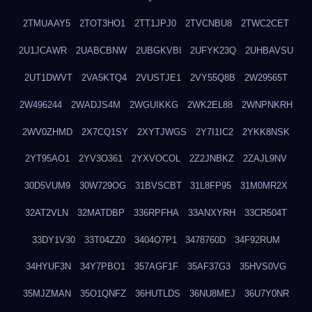
2TMUAAY5
2TOT3HO1
2TT1JPJ0
2TVCNBU8
2TWC2CET
2U1JCAWR
2UABCBNW
2UBGKVBI
2UFYK23Q
2UHBAVSU
2UT1DWVT
2VA5KTQ4
2VUSTJE1
2VY55Q8B
2W29565T
2W496244
2WADJS4M
2WGUIKKG
2WK2EL88
2WNPNKRH
2WV0ZHMD
2X7CQ1SY
2XYTJWGS
2Y7I1IC2
2YKK8NSK
2YT95AO1
2YV3O361
2YXVOCOL
2Z2JNBKZ
2ZAJL9NV
30D5VUM9
30W729OG
31BVSCBT
31L8FP95
31M0MR2X
32AT2VLN
32MATDBP
336RPFHA
33ANXYRH
33CR504T
33DY1V30
33T04ZZ0
3404O7P1
3478760D
34F92RUM
34HYUF3N
34Y7PBO1
357AGF1F
35AF37G3
35HVS0VG
35MJZMAN
35O1QNFZ
36HUTLDS
36NU8MEJ
36U7Y0NR