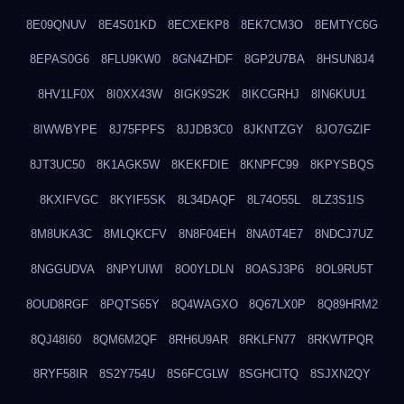
8E09QNUV
8E4S01KD
8ECXEKP8
8EK7CM3O
8EMTYC6G
8EPAS0G6
8FLU9KW0
8GN4ZHDF
8GP2U7BA
8HSUN8J4
8HV1LF0X
8I0XX43W
8IGK9S2K
8IKCGRHJ
8IN6KUU1
8IWWBYPE
8J75FPFS
8JJDB3C0
8JKNTZGY
8JO7GZIF
8JT3UC50
8K1AGK5W
8KEKFDIE
8KNPFC99
8KPYSBQS
8KXIFVGC
8KYIF5SK
8L34DAQF
8L74O55L
8LZ3S1IS
8M8UKA3C
8MLQKCFV
8N8F04EH
8NA0T4E7
8NDCJ7UZ
8NGGUDVA
8NPYUIWI
8O0YLDLN
8OASJ3P6
8OL9RU5T
8OUD8RGF
8PQTS65Y
8Q4WAGXO
8Q67LX0P
8Q89HRM2
8QJ48I60
8QM6M2QF
8RH6U9AR
8RKLFN77
8RKWTPQR
8RYF58IR
8S2Y754U
8S6FCGLW
8SGHCITQ
8SJXN2QY