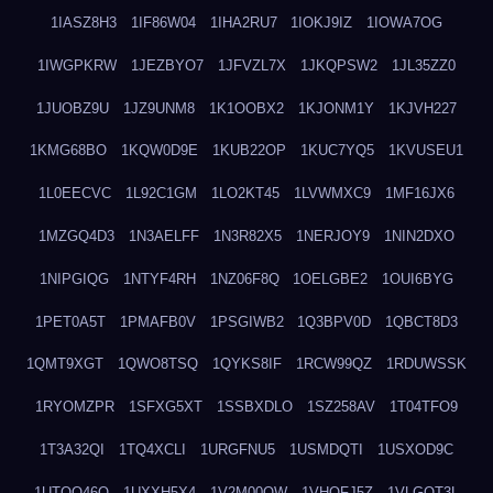
1IASZ8H3
1IF86W04
1IHA2RU7
1IOKJ9IZ
1IOWA7OG
1IWGPKRW
1JEZBYO7
1JFVZL7X
1JKQPSW2
1JL35ZZ0
1JUOBZ9U
1JZ9UNM8
1K1OOBX2
1KJONM1Y
1KJVH227
1KMG68BO
1KQW0D9E
1KUB22OP
1KUC7YQ5
1KVUSEU1
1L0EECVC
1L92C1GM
1LO2KT45
1LVWMXC9
1MF16JX6
1MZGQ4D3
1N3AELFF
1N3R82X5
1NERJOY9
1NIN2DXO
1NIPGIQG
1NTYF4RH
1NZ06F8Q
1OELGBE2
1OUI6BYG
1PET0A5T
1PMAFB0V
1PSGIWB2
1Q3BPV0D
1QBCT8D3
1QMT9XGT
1QWO8TSQ
1QYKS8IF
1RCW99QZ
1RDUWSSK
1RYOMZPR
1SFXG5XT
1SSBXDLO
1SZ258AV
1T04TFO9
1T3A32QI
1TQ4XCLI
1URGFNU5
1USMDQTI
1USXOD9C
1UTQO46Q
1UXXH5X4
1V2M00OW
1VHOFJ5Z
1VLGOT3L