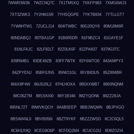
7WWR3W39
7WZCNQ7C
7X1TM5XQ
7XKFP983
7XMG6WJ3
7XT3ZWK3
7Y2HM15R
7YHSQGPE
7YKTB834
7YTLLGT7
7YW8HTW1
7ZUCLJ14
804ITWBC
80G20QY8
80M18M6R
80NDABQJ
80TBA1GP
81B6R5DR
81F9BZC4
81GAYE1F
81NLFAJC
82LF82LT
82Z0LK6F
82ZPA837
8379G3TC
839R94B1
83DE49ZB
83FF7WTK
83Y6WTO0
843AMPY3
84ZPYENJ
85BF0JNS
85NIO1GL
85YB83US
85Z8IMBR
866X8P4W
86U520L2
87HLHOXA
885XXWB7
8893NQNM
88C06Z7M
88SSKI00
88Y1B346
88ZYQON6
88ZZ29JA
895NL72T
89WVKQCH
8A6B5EEP
8BBJWQMN
8BJPIIGO
8BSWANL0
8BVB056I
8BZT9YKF
8BZZZWSD
8C2C6QL5
8C6H1X9Q
8CEG9O6P
8CFDQ2M4
8CUCG2I2
8D8ZOZI4