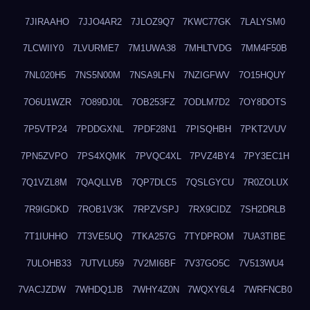
7JIRAAHO
7JJO4AR2
7JLOZ9Q7
7KWC77GK
7LALYSM0
7LCWIIY0
7LVURME7
7M1UWA38
7MHLTVDG
7MM4F50B
7NL020H5
7NS5N00M
7NSA9LFN
7NZIGFWV
7O15HQUY
7O6U1WZR
7O89DJ0L
7OB253FZ
7ODLM7D2
7OY8DOTS
7P5VTP24
7PDDGXNL
7PDF28N1
7PISQHBH
7PKT2VUV
7PN5ZVPO
7PS4XQMK
7PVQC4XL
7PVZ4BY4
7PY3EC1H
7Q1VZL8M
7QAQLLVB
7QP7DLC5
7QSLGYCU
7R0ZOLUX
7R9IGDKD
7ROB1V3K
7RPZVSPJ
7RX9CIDZ
7SH2DRLB
7T1IUHHO
7T3VE5UQ
7TKA257G
7TYDPROM
7UA3TIBE
7ULOHB33
7UTVLU59
7V2MI6BF
7V37GO5C
7V513WU4
7VACJZDW
7WHDQ1JB
7WHY4Z0N
7WQXY6L4
7WRFNCB0