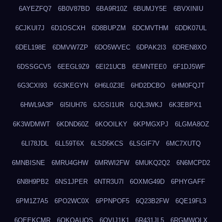
6AYEZFQ7
6B0V87BD
6BA9R10Z
6BUMJY5E
6BVXINIU
6CJKUI7J
6D1OSCXH
6D8BUPZM
6DCMVTHM
6DDK07UL
6DEL198E
6DMVW7ZP
6DO5WVEC
6DPAK2I3
6DREN8XO
6DSSGCV5
6EEGL9Z9
6EI21UCB
6EMNTEE0
6F1DJ5WF
6G3CXI93
6G3KEGYN
6H6L0Z3E
6HD2DCBO
6HM0FQJT
6HWL9A3P
6I5IUH76
6JGSI1UR
6JQL3WKJ
6K3EBPX1
6K3WDMWT
6KDND60Z
6KOOILKY
6KPMGXPJ
6LGMA8OZ
6LI78JDL
6LL59T6X
6LSD5KCS
6LSGIF7V
6MC7XUTQ
6MNBISNE
6MRU4GHW
6MRWI2FW
6MUKQ2Q2
6N6MCPD2
6N8H9PB2
6NS1JPER
6NTR3U7I
6OXMG49D
6PHYGAFF
6PM1Z7A5
6PO2WC0X
6PPNPOF5
6Q23B2FW
6QE19FL3
6QEEKCMR
6QKOAUOS
6QVIJ1K1
6R431JL5
6RGMWOLX