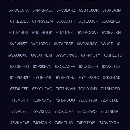
6RKWC57X
6RMKNV3X
6RV8LARZ
6SBTC8OR
6T3R3AJM
6TKE2JE3
6TPRWJZM
6U06OJTH
6UJEQ0CF
6UQ42P16
6UTK14DG
6UU9ROQK
6UZUZF6L
6V4POCW2
6V6FZLKN
6VJVHI57
6VQ1DZQ1
6VZACB5E
6W0V02MY
6W1CRLU0
6WAOIUX0
6WJXFPEM
6WSY8NWU
6XFR4OTY
6XIHLDTU
6XL3E0EQ
6XP30R7N
6XQUAXFV
6XUCD56H
6XVXTC5I
6Y6PMH2U
6YQP5Y4L
6YR8PDRZ
6YY0PXBC
6ZISH1A0
6ZT4UC5F
6ZYCUFVQ
70T7NVVN
70V1YKH3
711BHOSD
713M5IHY
718NNXY2
71H5RDOO
71UQJY58
725P81XE
727P972L
72FW37AL
73CXZZM4
73IDZEWO
73UTNHIP
73VKAF4E
740HGIUK
745ACL1O
74DPJX4S
74DVDXRM