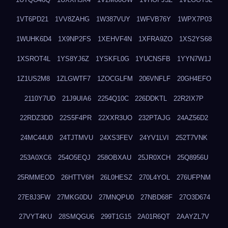
1VT6PD21
1VV8ZAHG
1W387VUY
1WFVB76Y
1WPX7P03
1WUHK6D4
1X9NP2FS
1XEHVF4N
1XFRA9ZO
1XS2YS68
1XSROT4L
1YS8YJ6Z
1YSKFL0G
1YUCNSFB
1YYN7W1J
1Z1US2M8
1ZLGWTF7
1ZOCGLFM
206VNFLF
20GH4EFO
2110Y7UD
21J9UIA6
2254Q10C
226DDKTL
22R2IX7P
22RDZ3DD
22S5F4PR
22XXR3UO
232PTAJG
24AZ56D2
24MC44U0
24TJTMVU
24XS3FEV
24YV1LVI
252T7VNK
253A0XC6
254O5EQJ
258OBXAU
25JR0XCH
25Q8956U
25RMMEOD
26HTTV6H
26L0HESZ
270L4YOL
276UFPNM
27E8J3FW
27MKG0DU
27MNQPU0
27NBD68F
27O3D674
27VYT4KU
28SMQGU6
299T1G15
2A01R6QT
2AAYZL7V