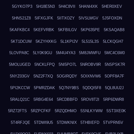
5GYKO7P3
5H18E5N3
5H4C8VII
5HANI4XK
5HER0XEV
5HNS21Z8
5IFXGJFK
5IITXOZY
5IVSLWGV
5J5FOXDN
5KAFKBC4
5KEFVRBK
5KFBILGV
5KP635PE
5KSAQAB8
5KT1DCUW
5KZYHXKG
5L1KPI2V
5L515L3S
5LCKQGH7
5LOVPA8C
5LY0K9GU
5M4U4YA3
5M8JMWFU
5MC4C6M0
5MOLUGED
5NCKLFPQ
5NI5PO7L
5NROBV9R
5NSPSK7R
5NYZ03GV
5NZ2F7XQ
5OGIRQDY
5OIXNVW6
5OPF8A7F
5PI2KCCW
5PMRZDAK
5Q7NY9BS
5QDQI5F8
5QL8UU2J
5RALQ21C
5RBG4E64
5RCDBBFD
5ROV8T2I
5RP6DWR8
5RZ72FTS
5RZPCFKF
5RZQDHMO
5SNLKYWW
5ST3XE0K
5T4RFJQE
5TDWI9U5
5TDWKNIX
5THBIEFD
5TVPRN5V