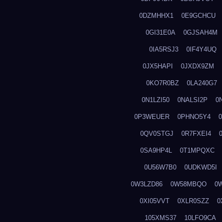
0DZMHHX1
0E9GCHCU
0GI31E0A
0GJSAH4M
0IA5RSJ3
0IF4Y4UQ
0JX5HAPI
0JXDX9ZM
0KO7R0BZ
0LA240G7
0N1LZI50
0NALSI2P
0
0P3WEUER
0PHNO5Y4
0QV0STGJ
0R7FXEI4
0SA9HP4L
0T1MPQXC
0U56W7B0
0UDKWD5I
0W3LZD86
0W58MBQO
0
0XI05VVT
0XLR0SZZ
0
105XMS37
10LFO9CA