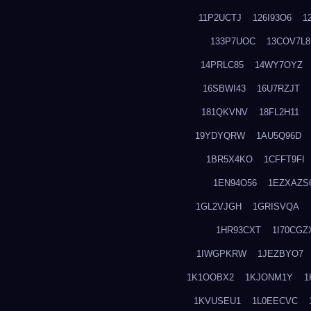
11P2UCTJ
126I93O6
1
133P7UOC
13COV7L8
14PRLC85
14WY7OYZ
16SBWI43
16U7RZJT
181QKVNV
18FL2H11
19YDYQRW
1AU5Q96D
1BR5X4KO
1CFFT9FI
1EN94O56
1EZXAZS
1GL2VJGH
1GRISVQA
1HR93CXT
1I70CGZ
1IWGPKRW
1JEZBYO7
1K1OOBX2
1KJONM1Y
1
1KVUSEU1
1L0EECVC