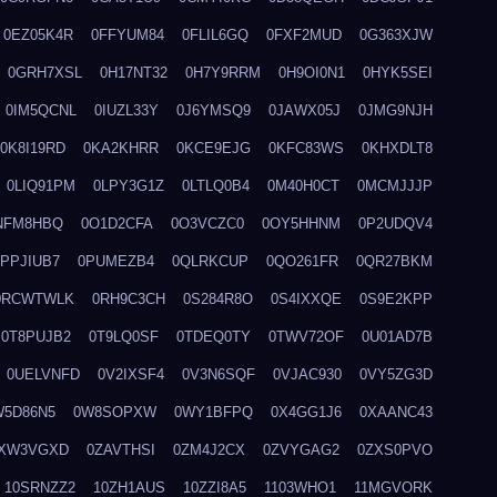
0EZ05K4R
0FFYUM84
0FLIL6GQ
0FXF2MUD
0G363XJW
0GRH7XSL
0H17NT32
0H7Y9RRM
0H9OI0N1
0HYK5SEI
0IM5QCNL
0IUZL33Y
0J6YMSQ9
0JAWX05J
0JMG9NJH
0K8I19RD
0KA2KHRR
0KCE9EJG
0KFC83WS
0KHXDLT8
0LIQ91PM
0LPY3G1Z
0LTLQ0B4
0M40H0CT
0MCMJJJP
NFM8HBQ
0O1D2CFA
0O3VCZC0
0OY5HHNM
0P2UDQV4
0PPJIUB7
0PUMEZB4
0QLRKCUP
0QO261FR
0QR27BKM
0RCWTWLK
0RH9C3CH
0S284R8O
0S4IXXQE
0S9E2KPP
0T8PUJB2
0T9LQ0SF
0TDEQ0TY
0TWV72OF
0U01AD7B
0UELVNFD
0V2IXSF4
0V3N6SQF
0VJAC930
0VY5ZG3D
W5D86N5
0W8SOPXW
0WY1BFPQ
0X4GG1J6
0XAANC43
XW3VGXD
0ZAVTHSI
0ZM4J2CX
0ZVYGAG2
0ZXS0PVO
10SRNZZ2
10ZH1AUS
10ZZI8A5
1103WHO1
11MGVORK