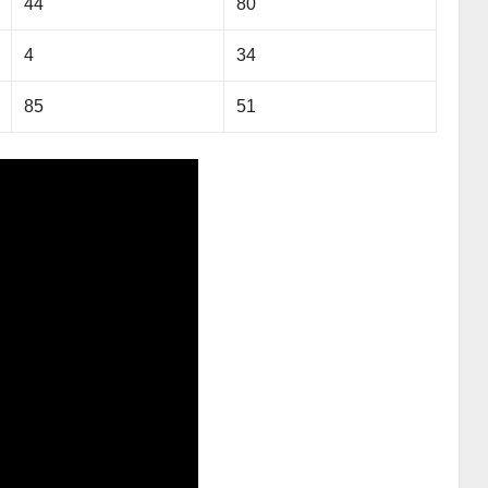
44
80
4
34
85
51