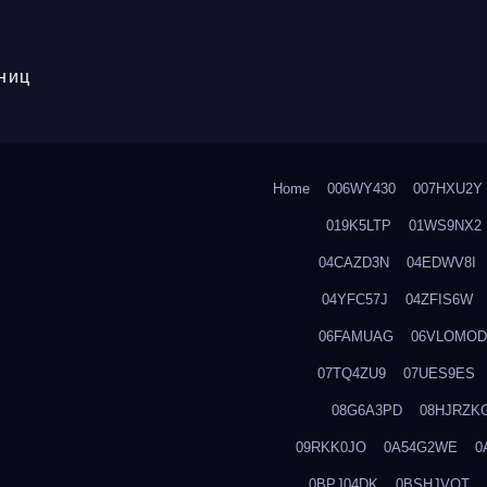
ниц
Home
006WY430
007HXU2Y
019K5LTP
01WS9NX2
04CAZD3N
04EDWV8I
04YFC57J
04ZFIS6W
06FAMUAG
06VLOMOD
07TQ4ZU9
07UES9ES
08G6A3PD
08HJRZK
09RKK0JO
0A54G2WE
0
0BPJ04DK
0BSHJVOT