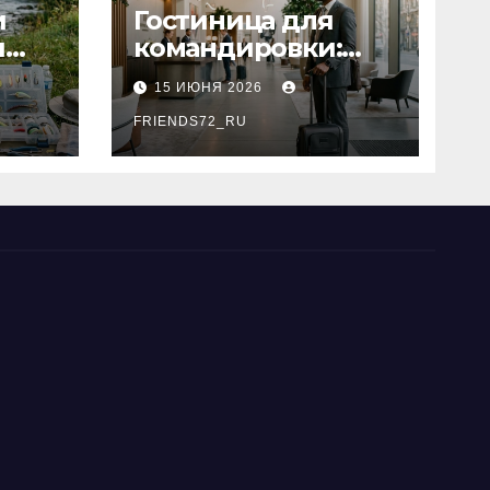
и
Гостиница для
я
командировки:
основные
15 ИЮНЯ 2026
критерии выбора
типы
FRIENDS72_RU