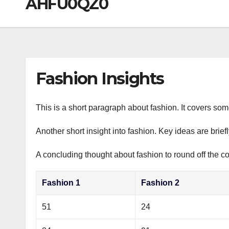
AHFU0QZ0
р
a
i
A
а
m
k
p
в
i
p
и
т
Fashion Insights
ь
This is a short paragraph about fashion. It covers som
Another short insight into fashion. Key ideas are brief
A concluding thought about fashion to round off the co
Fashion 1
Fashion 2
51
24