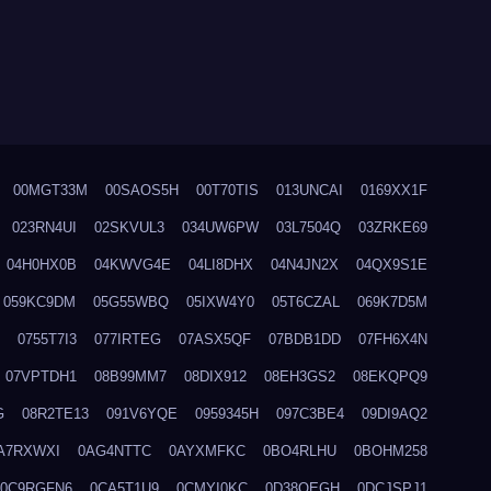
00MGT33M
00SAOS5H
00T70TIS
013UNCAI
0169XX1F
023RN4UI
02SKVUL3
034UW6PW
03L7504Q
03ZRKE69
04H0HX0B
04KWVG4E
04LI8DHX
04N4JN2X
04QX9S1E
059KC9DM
05G55WBQ
05IXW4Y0
05T6CZAL
069K7D5M
0755T7I3
077IRTEG
07ASX5QF
07BDB1DD
07FH6X4N
07VPTDH1
08B99MM7
08DIX912
08EH3GS2
08EKQPQ9
G
08R2TE13
091V6YQE
0959345H
097C3BE4
09DI9AQ2
A7RXWXI
0AG4NTTC
0AYXMFKC
0BO4RLHU
0BOHM258
0C9RGFN6
0CA5T1U9
0CMYI0KC
0D38QEGH
0DCJSPJ1