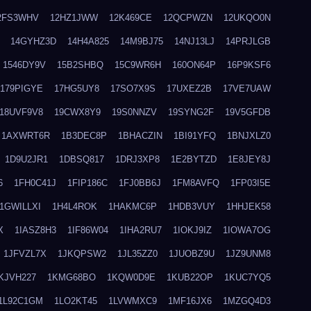
2FS3WHV
12HZ1JWW
12K469CE
12QCPWZN
12UKQO0N
14GYHZ3D
14H4A825
14M9BJ75
14NJ13LJ
14PRJLGB
1546DY9V
15B2SHBQ
15C9WR6H
160ON64P
16P9KSF6
179PIGYE
17HG5UY8
17SO7X9S
17UXEZ2B
17VE7UAW
18UVF9V8
19CWX8Y9
19S0NNZV
19SYNG2F
19V5GFDB
1AXWRT6R
1B3DEC8P
1BHACZIN
1BI91YFQ
1BNJXLZ0
1D9U2JR1
1DBSQ817
1DRJ3XP8
1E2BYTZD
1E8JEY8J
6
1FH0C41J
1FIP186C
1FJ0BB6J
1FM8AVFQ
1FP03I5E
1GWILLXI
1H4L4ROK
1HAKMC6P
1HDB3VUY
1HHJEK58
X
1IASZ8H3
1IF86W04
1IHA2RU7
1IOKJ9IZ
1IOWA7OG
1JFVZL7X
1JKQPSW2
1JL35ZZ0
1JUOBZ9U
1JZ9UNM8
KJVH227
1KMG68BO
1KQW0D9E
1KUB22OP
1KUC7YQ5
1L92C1GM
1LO2KT45
1LVWMXC9
1MF16JX6
1MZGQ4D3