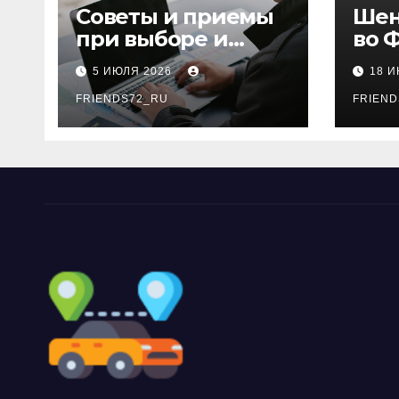
Советы и приемы
Шен
при выборе и
во 
бронировании
рос
5 ИЮЛЯ 2026
18 
авиабилетов
году
FRIENDS72_RU
дне
FRIEND
нео
док