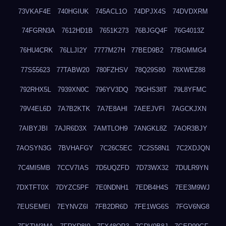
73VKAF4E
740HGIUK
745ACL1O
74DPJX4S
74DVDXRM
74FGRN3A
7612HD1B
7651K273
76BJGQ4F
76G4013Z
76HU4CRK
76LLJI2Y
7777M27H
77BED9B2
77BGMMG4
77S55623
77TABW20
780FZHSV
78Q29S80
78XWEZ88
792RHX5L
7939XN0C
796YV3DQ
79GHS38T
79L8YFMC
79V4EL6D
7A7B2KTK
7A7E8AHI
7AEEJVFI
7AGCKJXN
7AIBYJBI
7AJR6D3X
7AMTLOH9
7ANGKL8Z
7AOR3BJY
7AOSYN3G
7BVHAFGY
7C26C5EC
7C2S58N1
7C2XDJQN
7C4MI5MB
7CCV7IAS
7D5UQZFD
7D73WX32
7DULR9YN
7DXTFT0X
7DYZC5PF
7E0NDNH1
7EDB4H4S
7EE3M9WJ
7EUSEMEI
7EYNVZ6I
7FB2DR6D
7FE1WG6S
7FGV6NG8