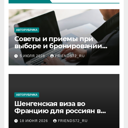
АВТОРУБРИКА
Советы и приемы при
выборе и бронировании
авиабилетов
5 ИЮЛЯ 2026
FRIENDS72_RU
АВТОРУБРИКА
Шенгенская виза во
Францию для россиян в
2026 году: сроки от 3 дней
18 ИЮНЯ 2026
FRIENDS72_RU
и список необходимых