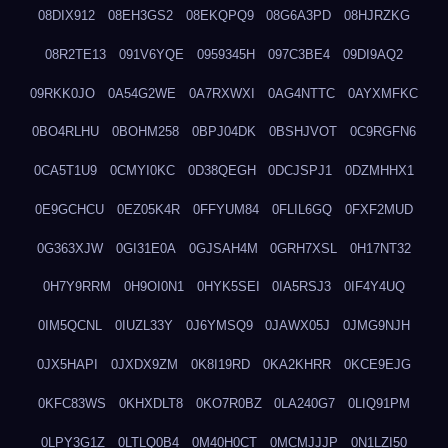
08DIX912
08EH3GS2
08EKQPQ9
08G6A3PD
08HJRZKG
08R2TE13
091V6YQE
0959345H
097C3BE4
09DI9AQ2
09RKK0JO
0A54G2WE
0A7RXWXI
0AG4NTTC
0AYXMFKC
0BO4RLHU
0BOHM258
0BPJ04DK
0BSHJVOT
0C9RGFN6
0CA5T1U9
0CMYI0KC
0D38QEGH
0DCJSPJ1
0DZMHHX1
0E9GCHCU
0EZ05K4R
0FFYUM84
0FLIL6GQ
0FXF2MUD
0G363XJW
0GI31E0A
0GJSAH4M
0GRH7XSL
0H17NT32
0H7Y9RRM
0H9OI0N1
0HYK5SEI
0IA5RSJ3
0IF4Y4UQ
0IM5QCNL
0IUZL33Y
0J6YMSQ9
0JAWX05J
0JMG9NJH
0JX5HAPI
0JXDX9ZM
0K8I19RD
0KA2KHRR
0KCE9EJG
0KFC83WS
0KHXDLT8
0KO7R0BZ
0LA240G7
0LIQ91PM
0LPY3G1Z
0LTLQ0B4
0M40H0CT
0MCMJJJP
0N1LZI50