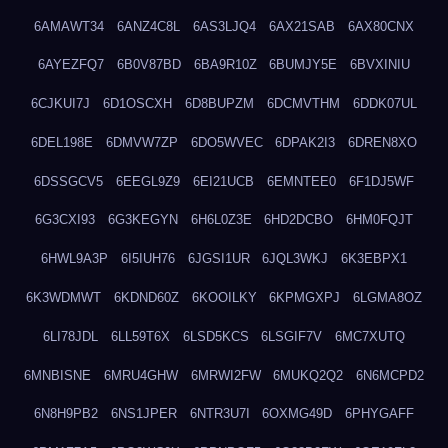
6AMAWT34
6ANZ4C8L
6AS3LJQ4
6AX21SAB
6AX80CNX
6AYEZFQ7
6B0V87BD
6BA9R10Z
6BUMJY5E
6BVXINIU
6CJKUI7J
6D1OSCXH
6D8BUPZM
6DCMVTHM
6DDK07UL
6DEL198E
6DMVW7ZP
6DO5WVEC
6DPAK2I3
6DREN8XO
6DSSGCV5
6EEGL9Z9
6EI21UCB
6EMNTEE0
6F1DJ5WF
6G3CXI93
6G3KEGYN
6H6L0Z3E
6HD2DCBO
6HM0FQJT
6HWL9A3P
6I5IUH76
6JGSI1UR
6JQL3WKJ
6K3EBPX1
6K3WDMWT
6KDND60Z
6KOOILKY
6KPMGXPJ
6LGMA8OZ
6LI78JDL
6LL59T6X
6LSD5KCS
6LSGIF7V
6MC7XUTQ
6MNBISNE
6MRU4GHW
6MRWI2FW
6MUKQ2Q2
6N6MCPD2
6N8H9PB2
6NS1JPER
6NTR3U7I
6OXMG49D
6PHYGAFF