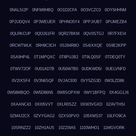
0NALSI2P
0NFM8HBQ
0O1D2CFA
0O3VCZC0
0OY5HHNM
0P2UDQV4
0P3WEUER
0PHNO5Y4
0PPJIUB7
0PUMEZB4
0QLRKCUP
0QO261FR
0QR27BKM
0QV0STGJ
0R7FXEI4
0RCWTWLK
0RH9C3CH
0S284R8O
0S4IXXQE
0S9E2KPP
0SA9HP4L
0T1MPQXC
0T8PUJB2
0T9LQ0SF
0TDEQ0TY
0TWV72OF
0U01AD7B
0U56W7B0
0UDKWD5I
0UELVNFD
0V2IXSF4
0V3N6SQF
0VJAC930
0VY5ZG3D
0W3LZD86
0W58MBQO
0W5D86N5
0W8SOPXW
0WY1BFPQ
0X4GG1J6
0XAANC43
0XI05VVT
0XLR0SZZ
0XW3VGXD
0ZAVTHSI
0ZM4J2CX
0ZVYGAG2
0ZXS0PVO
105XMS37
10LFO9CA
10SRNZZ2
10ZH1AUS
10ZZI8A5
1103WHO1
11MGVORK