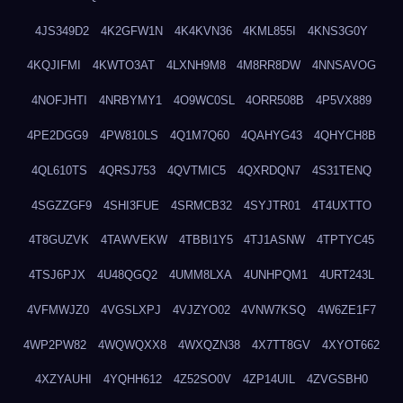
4JS349D2
4K2GFW1N
4K4KVN36
4KML855I
4KNS3G0Y
4KQJIFMI
4KWTO3AT
4LXNH9M8
4M8RR8DW
4NNSAVOG
4NOFJHTI
4NRBYMY1
4O9WC0SL
4ORR508B
4P5VX889
4PE2DGG9
4PW810LS
4Q1M7Q60
4QAHYG43
4QHYCH8B
4QL610TS
4QRSJ753
4QVTMIC5
4QXRDQN7
4S31TENQ
4SGZZGF9
4SHI3FUE
4SRMCB32
4SYJTR01
4T4UXTTO
4T8GUZVK
4TAWVEKW
4TBBI1Y5
4TJ1ASNW
4TPTYC45
4TSJ6PJX
4U48QGQ2
4UMM8LXA
4UNHPQM1
4URT243L
4VFMWJZ0
4VGSLXPJ
4VJZYO02
4VNW7KSQ
4W6ZE1F7
4WP2PW82
4WQWQXX8
4WXQZN38
4X7TT8GV
4XYOT662
4XZYAUHI
4YQHH612
4Z52SO0V
4ZP14UIL
4ZVGSBH0