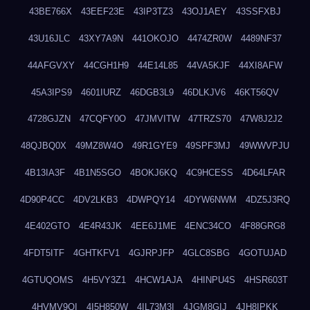
43BE766X
43EEF23E
43IP3TZ3
43OJ1AEY
43SSFXBJ
43U16JLC
43XY7A9N
441OKOJO
4474ZR0W
4489NF37
44AFGVXY
44CGH1H9
44E14L85
44VA5KJF
44XI8AFW
45A3IPS9
4601IURZ
46DGB3L9
46DLKJV6
46KT56QV
4728GJZN
47CQFY0O
47JMVITW
47TRZS70
47W8J2J2
48QJBQ0X
49MZ8W4O
49R1GYE9
49SPF3MJ
49WWVPJU
4B13IA3F
4B1N5SGO
4BOKJ6KQ
4C9HCESS
4D64LFAR
4D90P4CC
4DV2LKB3
4DWPQY14
4DYW6NWM
4DZ5J3RQ
4E402GTO
4E4R43JK
4EE6J1ME
4ENC34CO
4F88GRG8
4FDT5ITF
4GHTKFV1
4GJRPJFP
4GLC8SBG
4GOTUJAD
4GTUQOMS
4H5VY3Z1
4HCW1AJA
4HINPU4S
4HSR603T
4HVMV9QI
4I5H850W
4IL73M3I
4JGM8GIJ
4JH8IPKK