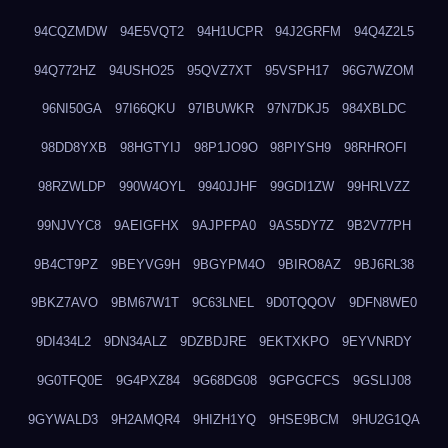
94CQZMDW
94E5VQT2
94H1UCPR
94J2GRFM
94Q4Z2L5
94Q772HZ
94USHO25
95QVZ7XT
95VSPH17
96G7WZOM
96NI50GA
97I66QKU
97IBUWKR
97N7DKJ5
984XBLDC
98DD8YXB
98HGTYIJ
98P1JO9O
98PIYSH9
98RHROFI
98RZWLDP
990W4OYL
9940JJHF
99GDI1ZW
99HRLVZZ
99NJVYC8
9AEIGFHX
9AJPFPA0
9AS5DY7Z
9B2V77PH
9B4CT9PZ
9BEYVG9H
9BGYPM4O
9BIRO8AZ
9BJ6RL38
9BKZ7AVO
9BM67W1T
9C63LNEL
9D0TQQOV
9DFN8WE0
9DI434L2
9DN34ALZ
9DZBDJRE
9EKTXKPO
9EYVNRDY
9G0TFQ0E
9G4PXZ84
9G68DG08
9GPGCFCS
9GSLIJ08
9GYWALD3
9H2AMQR4
9HIZH1YQ
9HSE9BCM
9HU2G1QA