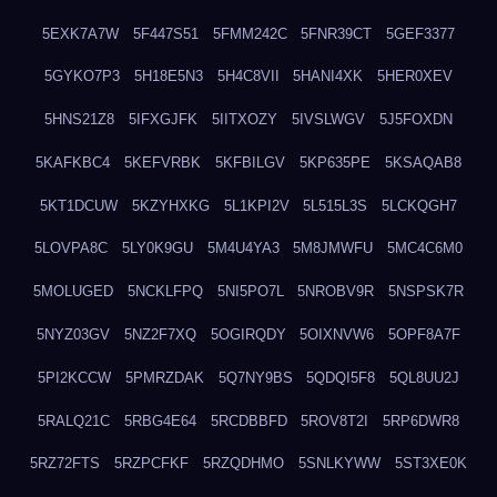
5EXK7A7W
5F447S51
5FMM242C
5FNR39CT
5GEF3377
5GYKO7P3
5H18E5N3
5H4C8VII
5HANI4XK
5HER0XEV
5HNS21Z8
5IFXGJFK
5IITXOZY
5IVSLWGV
5J5FOXDN
5KAFKBC4
5KEFVRBK
5KFBILGV
5KP635PE
5KSAQAB8
5KT1DCUW
5KZYHXKG
5L1KPI2V
5L515L3S
5LCKQGH7
5LOVPA8C
5LY0K9GU
5M4U4YA3
5M8JMWFU
5MC4C6M0
5MOLUGED
5NCKLFPQ
5NI5PO7L
5NROBV9R
5NSPSK7R
5NYZ03GV
5NZ2F7XQ
5OGIRQDY
5OIXNVW6
5OPF8A7F
5PI2KCCW
5PMRZDAK
5Q7NY9BS
5QDQI5F8
5QL8UU2J
5RALQ21C
5RBG4E64
5RCDBBFD
5ROV8T2I
5RP6DWR8
5RZ72FTS
5RZPCFKF
5RZQDHMO
5SNLKYWW
5ST3XE0K