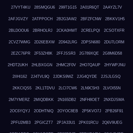
27VYT4KU
28SMQGU6
299T1G15
2A01R6QT
2AAYZL7V
2AFJGVZY
2ATPPOCH
2B2G3AW2
2BFZFCNW
2BKKV1H5
2BLDOOU6
2BRHOLRJ
2CKA0HWT
2CRELPQI
2CSOTXFR
2CVZ7WMG
2D26EBXW
2D942LRG
2DPSN680
2DU7LORM
2EZC76PR
2F53ZH8K
2FFJSSR3
2G789XQE
2G8M6D58
2HDT2UKH
2HLBXGGN
2HMC2F0V
2HO7QAUP
2HYWPJNU
2IIHI162
2J4TVL9Q
2JDKS9WZ
2JG4QYDE
2JSJLGSQ
2KKCIQS5
2KL1TDVU
2LCI7CW6
2LN9C5H3
2LVOI55N
2M7YMERZ
2MIQDBKK
2N165DB2
2NFH8OET
2NXDJSMA
2OC6YQYJ
2ODHTNIQ
2OYOC8EB
2P5KVO7J
2PB26F91
2PFU2MB3
2PGICZT7
2PJA33U1
2PK01RCU
2Q6V9UEG