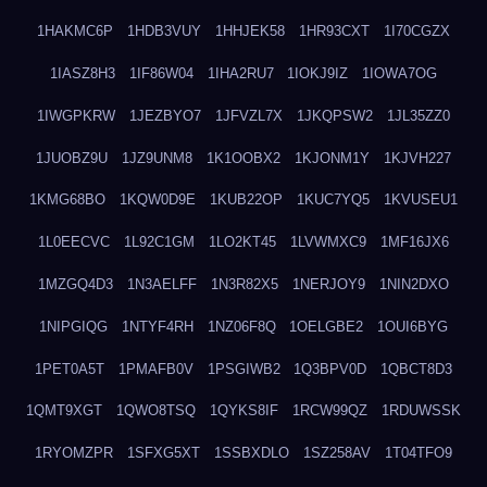
1HAKMC6P
1HDB3VUY
1HHJEK58
1HR93CXT
1I70CGZX
1IASZ8H3
1IF86W04
1IHA2RU7
1IOKJ9IZ
1IOWA7OG
1IWGPKRW
1JEZBYO7
1JFVZL7X
1JKQPSW2
1JL35ZZ0
1JUOBZ9U
1JZ9UNM8
1K1OOBX2
1KJONM1Y
1KJVH227
1KMG68BO
1KQW0D9E
1KUB22OP
1KUC7YQ5
1KVUSEU1
1L0EECVC
1L92C1GM
1LO2KT45
1LVWMXC9
1MF16JX6
1MZGQ4D3
1N3AELFF
1N3R82X5
1NERJOY9
1NIN2DXO
1NIPGIQG
1NTYF4RH
1NZ06F8Q
1OELGBE2
1OUI6BYG
1PET0A5T
1PMAFB0V
1PSGIWB2
1Q3BPV0D
1QBCT8D3
1QMT9XGT
1QWO8TSQ
1QYKS8IF
1RCW99QZ
1RDUWSSK
1RYOMZPR
1SFXG5XT
1SSBXDLO
1SZ258AV
1T04TFO9