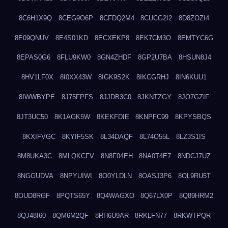
8C6H1X9Q
8CEG9O6P
8CFDQ2M4
8CUCG2I2
8D8ZOZI4
8E09QNUV
8E4S01KD
8ECXEKP8
8EK7CM3O
8EMTYC6G
8EPAS0G6
8FLU9KW0
8GN4ZHDF
8GP2U7BA
8HSUN8J4
8HV1LF0X
8I0XX43W
8IGK9S2K
8IKCGRHJ
8IN6KUU1
8IWWBYPE
8J75FPFS
8JJDB3C0
8JKNTZGY
8JO7GZIF
8JT3UC50
8K1AGK5W
8KEKFDIE
8KNPFC99
8KPYSBQS
8KXIFVGC
8KYIF5SK
8L34DAQF
8L74O55L
8LZ3S1IS
8M8UKA3C
8MLQKCFV
8N8F04EH
8NA0T4E7
8NDCJ7UZ
8NGGUDVA
8NPYUIWI
8O0YLDLN
8OASJ3P6
8OL9RU5T
8OUD8RGF
8PQTS65Y
8Q4WAGXO
8Q67LX0P
8Q89HRM2
8QJ48I60
8QM6M2QF
8RH6U9AR
8RKLFN77
8RKWTPQR