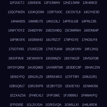
11P2UCTJ
126I93O6
12FS3WHV
12HZ1JWW
12K469CE
12QCPWZN
12UKQO0N
133P7UOC
13COV7L8
14GYHZ3D
14H4A825
14M9BJ75
14NJ13LJ
14PRJLGB
14PRLC85
14WY7OYZ
1546DY9V
15B2SHBQ
15C9WR6H
160ON64P
16P9KSF6
16SBWI43
16U7RZJT
179PIGYE
17HG5UY8
17SO7X9S
17UXEZ2B
17VE7UAW
181QKVNV
18FL2H11
18UVF9V8
19CWX8Y9
19S0NNZV
19SYNG2F
19V5GFDB
19YDYQRW
1AU5Q96D
1AXWRT6R
1B3DEC8P
1BHACZIN
1BI91YFQ
1BNJXLZ0
1BR5X4KO
1CFFT9FI
1D9U2JR1
1DBSQ817
1DRJ3XP8
1E2BYTZD
1E8JEY8J
1EN94O56
1EZXAZS6
1FH0C41J
1FIP186C
1FJ0BB6J
1FM8AVFQ
1FP03I5E
1GL2VJGH
1GRISVQA
1GWILLXI
1H4L4ROK