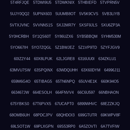
5T4RFJQE
5TDWI9U5
5TDWKNIX
5THBIEFD
5TVPRN5V
5UJY0QQ2
5UPNX603
5UUMB8OT
5V5K9CVS
5VB3LIYB
5VTXJVNC
5VVNNS1S
5XJ2MR7Y
5XSF9JLS
5XU6ZP3A
5Y0HCRBH
5Y1QS60T
5Y86UZX6
5YB5BBQM
5YHM530M
5YO667IH
5YO7ZQGL
5Z1BWJEZ
5Z1VP9TD
5ZYFJGV9
60IZ2Y44
60X8LPUK
62LJGRE8
6316UU0I
634ZKLU1
63MVU7SW
63SPQINX
63WDQUHH
63X60DYM
64996J11
659M6G4O
65TIBAG5
65TN6NPQ
65UV4E1K
660K94O5
663467JW
664ESOLH
664FNVV4
66C6U597
66NBHAON
675YBKS0
67T6PVX5
67UCAPT0
6899WHVC
68EZZKJQ
68OMB6UH
68PDCJPV
68QHDOI3
699GTUTR
69KWPV8F
69LSOT1W
69PLXGPN
69S53RP0
6A5ZOVTI
6A7TVFIW