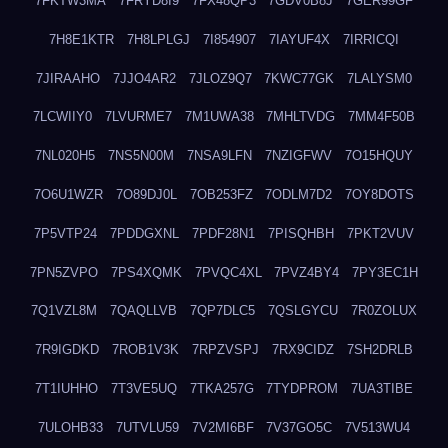
7FKTW3MA
7FRYD8I9
7FX48QP3
7GDV0B8J
7GER99GF
7H8E1KTR
7H8LPLGJ
7I854907
7IAYUF4X
7IRRICQI
7JIRAAHO
7JJO4AR2
7JLOZ9Q7
7KWC77GK
7LALYSM0
7LCWIIY0
7LVURME7
7M1UWA38
7MHLTVDG
7MM4F50B
7NL020H5
7NS5N00M
7NSA9LFN
7NZIGFWV
7O15HQUY
7O6U1WZR
7O89DJ0L
7OB253FZ
7ODLM7D2
7OY8DOTS
7P5VTP24
7PDDGXNL
7PDF28N1
7PISQHBH
7PKT2VUV
7PN5ZVPO
7PS4XQMK
7PVQC4XL
7PVZ4BY4
7PY3EC1H
7Q1VZL8M
7QAQLLVB
7QP7DLC5
7QSLGYCU
7R0ZOLUX
7R9IGDKD
7ROB1V3K
7RPZVSPJ
7RX9CIDZ
7SH2DRLB
7T1IUHHO
7T3VE5UQ
7TKA257G
7TYDPROM
7UA3TIBE
7ULOHB33
7UTVLU59
7V2MI6BF
7V37GO5C
7V513WU4