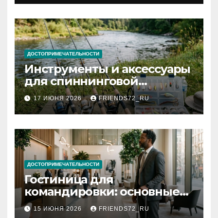
документов
ДОСТОПРИМЕЧАТЕЛЬНОСТИ
Инструменты и аксессуары
для спиннинговой
рыбалки: назначение и
17 ИЮНЯ 2026
FRIENDS72_RU
типы
ДОСТОПРИМЕЧАТЕЛЬНОСТИ
Гостиница для
командировки: основные
критерии выбора
15 ИЮНЯ 2026
FRIENDS72_RU