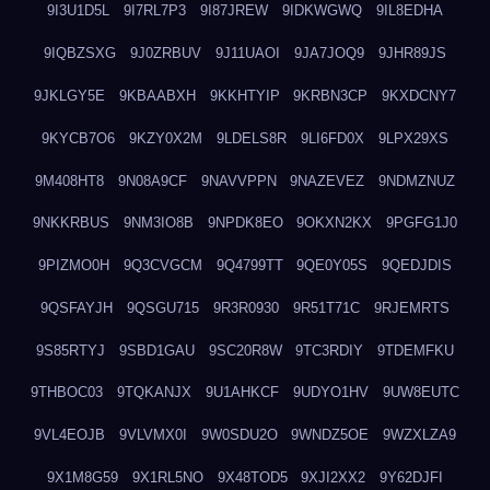
9I3U1D5L
9I7RL7P3
9I87JREW
9IDKWGWQ
9IL8EDHA
9IQBZSXG
9J0ZRBUV
9J11UAOI
9JA7JOQ9
9JHR89JS
9JKLGY5E
9KBAABXH
9KKHTYIP
9KRBN3CP
9KXDCNY7
9KYCB7O6
9KZY0X2M
9LDELS8R
9LI6FD0X
9LPX29XS
9M408HT8
9N08A9CF
9NAVVPPN
9NAZEVEZ
9NDMZNUZ
9NKKRBUS
9NM3IO8B
9NPDK8EO
9OKXN2KX
9PGFG1J0
9PIZMO0H
9Q3CVGCM
9Q4799TT
9QE0Y05S
9QEDJDIS
9QSFAYJH
9QSGU715
9R3R0930
9R51T71C
9RJEMRTS
9S85RTYJ
9SBD1GAU
9SC20R8W
9TC3RDIY
9TDEMFKU
9THBOC03
9TQKANJX
9U1AHKCF
9UDYO1HV
9UW8EUTC
9VL4EOJB
9VLVMX0I
9W0SDU2O
9WNDZ5OE
9WZXLZA9
9X1M8G59
9X1RL5NO
9X48TOD5
9XJI2XX2
9Y62DJFI