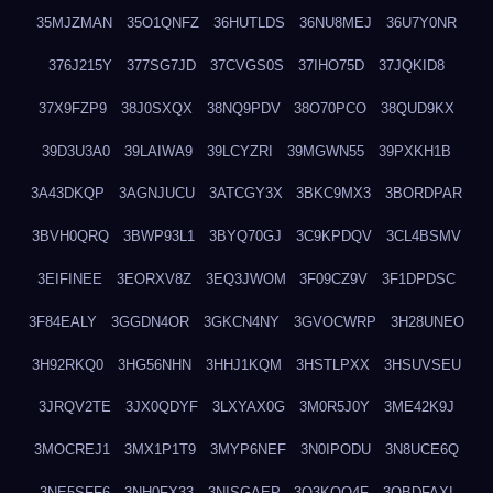
35MJZMAN
35O1QNFZ
36HUTLDS
36NU8MEJ
36U7Y0NR
376J215Y
377SG7JD
37CVGS0S
37IHO75D
37JQKID8
37X9FZP9
38J0SXQX
38NQ9PDV
38O70PCO
38QUD9KX
39D3U3A0
39LAIWA9
39LCYZRI
39MGWN55
39PXKH1B
3A43DKQP
3AGNJUCU
3ATCGY3X
3BKC9MX3
3BORDPAR
3BVH0QRQ
3BWP93L1
3BYQ70GJ
3C9KPDQV
3CL4BSMV
3EIFINEE
3EORXV8Z
3EQ3JWOM
3F09CZ9V
3F1DPDSC
3F84EALY
3GGDN4OR
3GKCN4NY
3GVOCWRP
3H28UNEO
3H92RKQ0
3HG56NHN
3HHJ1KQM
3HSTLPXX
3HSUVSEU
3JRQV2TE
3JX0QDYF
3LXYAX0G
3M0R5J0Y
3ME42K9J
3MOCREJ1
3MX1P1T9
3MYP6NEF
3N0IPODU
3N8UCE6Q
3NE5SFF6
3NH0FX33
3NISGAEP
3O3KQQ4F
3OBDFAXI