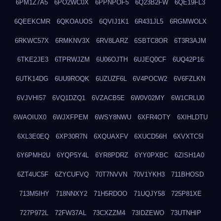
6PM1Z7A5
6PO2WC0X
6PPNPOF5
6Q23B2FW
6QE19FL3
6QEEKCMR
6QKOAUOS
6QVIJ1K1
6R431JL5
6RGMWOLX
6RKWC57X
6RMKNV3X
6RV8LARZ
6SBTC8OR
6T3R3AJM
6TKE2JE3
6TPRWJZM
6U06OJTH
6UJEQ0CF
6UQ42P16
6UTK14DG
6UU9ROQK
6UZUZF6L
6V4POCW2
6V6FZLKN
6VJVHI57
6VQ1DZQ1
6VZACB5E
6W0V02MY
6W1CRLU0
6WAOIUX0
6WJXFPEM
6WSY8NWU
6XFR4OTY
6XIHLDTU
6XL3E0EQ
6XP30R7N
6XQUAXFV
6XUCD56H
6XVXTC5I
6Y6PMH2U
6YQP5Y4L
6YR8PDRZ
6YY0PXBC
6ZISH1A0
6ZT4UC5F
6ZYCUFVQ
70T7NVVN
70V1YKH3
711BHOSD
713M5IHY
718NNXY2
71H5RDOO
71UQJY58
725P81XE
727P972L
72FW37AL
73CXZZM4
73IDZEWO
73UTNHIP