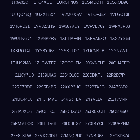
1T3A32QI
1TQ4XCLI
1URGFNU5
1USMDQTI
1USXOD9C
1UTQO46Q
1UXXH5X4
1V2M00OW
1VHOFJ5Z
1VLGOT3L
1VT6PD21
1VV8ZAHG
1W387VUY
1WFVB76Y
1WPX7P03
1WUHK6D4
1X9NP2FS
1XEHVF4N
1XFRA9ZO
1XS2YS68
1XSROT4L
1YS8YJ6Z
1YSKFL0G
1YUCNSFB
1YYN7W1J
1Z1US2M8
1ZLGWTF7
1ZOCGLFM
206VNFLF
20GH4EFO
2110Y7UD
21J9UIA6
2254Q10C
226DDKTL
22R2IX7P
22RDZ3DD
22S5F4PR
22XXR3UO
232PTAJG
24AZ56D2
24MC44U0
24TJTMVU
24XS3FEV
24YV1LVI
252T7VNK
253A0XC6
254O5EQJ
258OBXAU
25JR0XCH
25Q8956U
25RMMEOD
26HTTV6H
26L0HESZ
270L4YOL
276UFPNM
27E8J3FW
27MKG0DU
27MNQPU0
27NBD68F
27O3D674