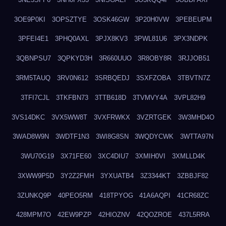
3OE9P0KI
3OPSZTYE
3OSK46GW
3P20H0VW
3PEBEUPM
3PFEI4E1
3PHQ0AXL
3PJX8KV3
3PWL81U6
3PX3NDPK
3QBNPSU7
3QPKYD3H
3R660UUO
3R8OBY8R
3RJJOB51
3RM5TAUQ
3RV0N612
3SRBQEDJ
3SXFZOBA
3TBVTN7Z
3TFI7CJL
3TKFBN73
3TTB618D
3TVMVY4A
3VPL82H9
3VS14DKC
3VX5WW8T
3VXFRWKX
3VZRTGEK
3W3MHD4O
3WAD8W9N
3WDTF1N3
3WI8G8SN
3WQDYCWK
3WTTA97N
3WU70G19
3X71FE60
3XC4DIU7
3XMIH0VI
3XMLLD4K
3XWW9P5D
3Y2Z2FMH
3YXUATB4
3Z3344KT
3ZBBJF82
3ZUNKQ9P
40PEO5RM
418TPYOG
41A6AQPI
41CR68ZC
428MPM7O
42EW9PZP
42HIOZNV
42QOZROE
437L5RRA