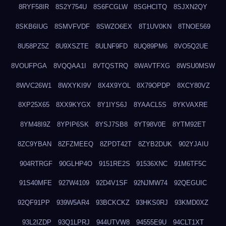
8RYF58IR
8S2Y754U
8S6FCGLW
8SGHCITQ
8SJXN2QY
8SKB6IUG
8SMVFVDF
8SWZO6EX
8T1UV0KN
8TNOE569
8U58PZ5Z
8U9XSZTE
8ULNF9FD
8UQ89PM6
8VO5Q2UE
8VOUFPGA
8VQQAA1I
8VTQSTRQ
8WAVTFXG
8WSU0MSW
8WVC26W1
8WXYKI9V
8X4X9YOL
8X79OPDP
8XCY80VZ
8XP25X65
8XX9KYGX
8Y1IYS6J
8YAACL5S
8YKVAXRE
8YM48I9Z
8YPIP6SK
8YSJ7SB8
8YT98V0E
8YTM92ET
8ZC9YBAN
8ZFZMEEQ
8ZPDT42T
8ZYB2DUK
902YJAIU
904RTRGF
90GLHP4O
9151RE2S
91536XNC
91M6TF5C
91S40MFE
927W4109
92D4V1SF
92NJMW74
92QEGUIC
92QF91PP
939W5AR4
93BCKCKZ
93HKS0RJ
93KMD0XZ
93L2IZDP
93Q1LPRJ
944UTVW8
94555E9U
94CLT1XT