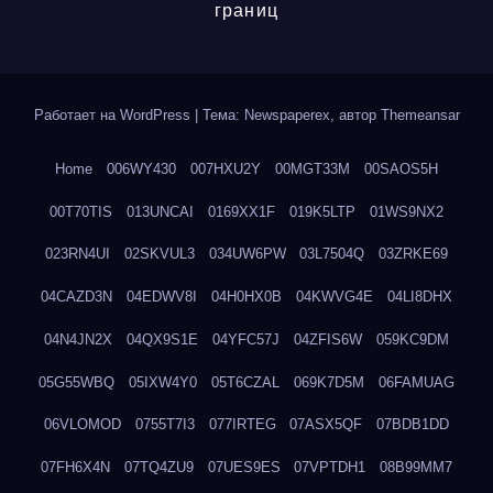
границ
Работает на WordPress
|
Тема: Newspaperex, автор
Themeansar
Home
006WY430
007HXU2Y
00MGT33M
00SAOS5H
00T70TIS
013UNCAI
0169XX1F
019K5LTP
01WS9NX2
023RN4UI
02SKVUL3
034UW6PW
03L7504Q
03ZRKE69
04CAZD3N
04EDWV8I
04H0HX0B
04KWVG4E
04LI8DHX
04N4JN2X
04QX9S1E
04YFC57J
04ZFIS6W
059KC9DM
05G55WBQ
05IXW4Y0
05T6CZAL
069K7D5M
06FAMUAG
06VLOMOD
0755T7I3
077IRTEG
07ASX5QF
07BDB1DD
07FH6X4N
07TQ4ZU9
07UES9ES
07VPTDH1
08B99MM7