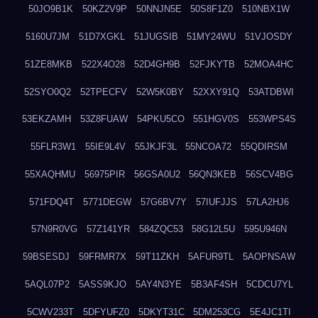
50JO9B1K
50KZ2V9P
50NNJN5E
50S8F1Z0
510NBX1W
5160U7JM
51D7XGKL
51JUGSIB
51MY24WU
51VJOSDY
51ZE8MKB
522X4O28
52D4GH9B
52FJKYTB
52MOA4HC
52SYO0Q2
52TPECFV
52W5K0BY
52XXY91Q
53ATDBWI
53EKZAMH
53Z8FUAW
54PKU5CO
551HGV0S
553WPS4S
55FLR3W1
55IE9L4V
55JKJF3L
55NCOA72
55QDIRSM
55XAQHMU
56975PIR
56GSA0U2
56QN3KEB
56SCV4BG
571FDQ4T
5771DEGW
57G6BV7Y
57IUFJJS
57LA2HJ6
57N9R0VG
57Z141YR
584ZQC53
58G12L5U
595U946N
59BSESDJ
59FRMR7X
59T11ZKH
5AFUR9TL
5AOPNSAW
5AQL07P2
5ASS9KJO
5AY4N3YE
5B3AF4SH
5CDCU7YL
5CWV233T
5DFYUFZ0
5DKYT31C
5DM253CG
5E4JC1TI