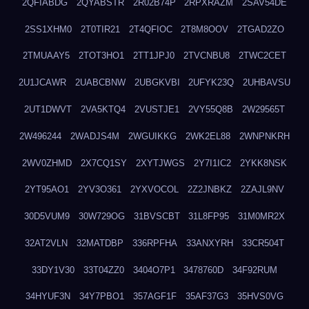
2QFIABDG
2QYABSTR
2R02B74P
2RPXRAZM
2SAV54DE
2SS1XHM0
2T0TIR21
2T4QFIOC
2T8M8OOV
2TGAD2ZO
2TMUAAY5
2TOT3HO1
2TT1JPJ0
2TVCNBU8
2TWC2CET
2U1JCAWR
2UABCBNW
2UBGKVBI
2UFYK23Q
2UHBAVSU
2UT1DWVT
2VA5KTQ4
2VUSTJE1
2VY55Q8B
2W29565T
2W496244
2WADJS4M
2WGUIKKG
2WK2EL88
2WNPNKRH
2WV0ZHMD
2X7CQ1SY
2XYTJWGS
2Y7I1IC2
2YKK8NSK
2YT95AO1
2YV3O361
2YXVOCOL
2Z2JNBKZ
2ZAJL9NV
30D5VUM9
30W729OG
31BVSCBT
31L8FP95
31M0MR2X
32AT2VLN
32MATDBP
336RPFHA
33ANXYRH
33CR504T
33DY1V30
33T04ZZ0
3404O7P1
3478760D
34F92RUM
34HYUF3N
34Y7PBO1
357AGF1F
35AF37G3
35HVS0VG