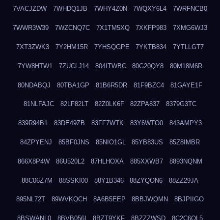
7VACJZDW
7WHDQ1JB
7WHY4Z0N
7WQXY6L4
7WRFNCB0
7WWR3W39
7WZCNQ7C
7X1TM5XQ
7XKFP983
7XMG6WJ3
7XT3ZWK3
7Y2HM15R
7YHSQGPE
7YKTB834
7YTLLGT7
7YW8HTW1
7ZUCLJ14
804ITWBC
80G20QY8
80M18M6R
80NDABQJ
80TBA1GP
81B6R5DR
81F9BZC4
81GAYE1F
81NLFAJC
82LF82LT
82Z0LK6F
82ZPA837
8379G3TC
839R94B1
83DE49ZB
83FF7WTK
83Y6WTO0
843AMPY3
84ZPYENJ
85BF0JNS
85NIO1GL
85YB83US
85Z8IMBR
866X8P4W
86U520L2
87HLHOXA
885XXWB7
8893NQNM
88C06Z7M
88SSKI00
88Y1B346
88ZYQON6
88ZZ29JA
895NL72T
89WVKQCH
8A6B5EEP
8BBJWQMN
8BJPIIGO
8BSWANL0
8BVB056I
8BZT9YKF
8BZZZWSD
8C2C6QL5