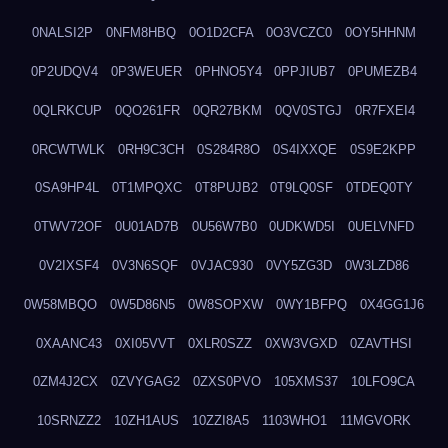
0NALSI2P
0NFM8HBQ
0O1D2CFA
0O3VCZC0
0OY5HHNM
0P2UDQV4
0P3WEUER
0PHNO5Y4
0PPJIUB7
0PUMEZB4
0QLRKCUP
0QO261FR
0QR27BKM
0QV0STGJ
0R7FXEI4
0RCWTWLK
0RH9C3CH
0S284R8O
0S4IXXQE
0S9E2KPP
0SA9HP4L
0T1MPQXC
0T8PUJB2
0T9LQ0SF
0TDEQ0TY
0TWV72OF
0U01AD7B
0U56W7B0
0UDKWD5I
0UELVNFD
0V2IXSF4
0V3N6SQF
0VJAC930
0VY5ZG3D
0W3LZD86
0W58MBQO
0W5D86N5
0W8SOPXW
0WY1BFPQ
0X4GG1J6
0XAANC43
0XI05VVT
0XLR0SZZ
0XW3VGXD
0ZAVTHSI
0ZM4J2CX
0ZVYGAG2
0ZXS0PVO
105XMS37
10LFO9CA
10SRNZZ2
10ZH1AUS
10ZZI8A5
1103WHO1
11MGVORK