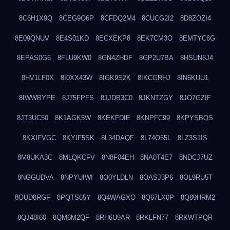
8C6H1X9Q
8CEG9O6P
8CFDQ2M4
8CUCG2I2
8D8ZOZI4
8E09QNUV
8E4S01KD
8ECXEKP8
8EK7CM3O
8EMTYC6G
8EPAS0G6
8FLU9KW0
8GN4ZHDF
8GP2U7BA
8HSUN8J4
8HV1LF0X
8I0XX43W
8IGK9S2K
8IKCGRHJ
8IN6KUU1
8IWWBYPE
8J75FPFS
8JJDB3C0
8JKNTZGY
8JO7GZIF
8JT3UC50
8K1AGK5W
8KEKFDIE
8KNPFC99
8KPYSBQS
8KXIFVGC
8KYIF5SK
8L34DAQF
8L74O55L
8LZ3S1IS
8M8UKA3C
8MLQKCFV
8N8F04EH
8NA0T4E7
8NDCJ7UZ
8NGGUDVA
8NPYUIWI
8O0YLDLN
8OASJ3P6
8OL9RU5T
8OUD8RGF
8PQTS65Y
8Q4WAGXO
8Q67LX0P
8Q89HRM2
8QJ48I60
8QM6M2QF
8RH6U9AR
8RKLFN77
8RKWTPQR