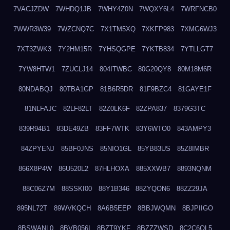
7VACJZDW
7WHDQ1JB
7WHY4Z0N
7WQXY6L4
7WRFNCB0
7WWR3W39
7WZCNQ7C
7X1TM5XQ
7XKFP983
7XMG6WJ3
7XT3ZWK3
7Y2HM15R
7YHSQGPE
7YKTB834
7YTLLGT7
7YW8HTW1
7ZUCLJ14
804ITWBC
80G20QY8
80M18M6R
80NDABQJ
80TBA1GP
81B6R5DR
81F9BZC4
81GAYE1F
81NLFAJC
82LF82LT
82Z0LK6F
82ZPA837
8379G3TC
839R94B1
83DE49ZB
83FF7WTK
83Y6WTO0
843AMPY3
84ZPYENJ
85BF0JNS
85NIO1GL
85YB83US
85Z8IMBR
866X8P4W
86U520L2
87HLHOXA
885XXWB7
8893NQNM
88C06Z7M
88SSKI00
88Y1B346
88ZYQON6
88ZZ29JA
895NL72T
89WVKQCH
8A6B5EEP
8BBJWQMN
8BJPIIGO
8BSWANL0
8BVB056I
8BZT9YKF
8BZZZWSD
8C2C6QL5