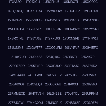
1T3A32QI
1TQ4XCLI
1URGFNU5
1USMDQTI
1USXOD9C
1UTQO46Q
1UXXH5X4
1V2M00OW
1VHOFJ5Z
1VLGOT3L
1VT6PD21
1VV8ZAHG
1W387VUY
1WFVB76Y
1WPX7P03
1WUHK6D4
1X9NP2FS
1XEHVF4N
1XFRA9ZO
1XS2YS68
1XSROT4L
1YS8YJ6Z
1YSKFL0G
1YUCNSFB
1YYN7W1J
1Z1US2M8
1ZLGWTF7
1ZOCGLFM
206VNFLF
20GH4EFO
2110Y7UD
21J9UIA6
2254Q10C
226DDKTL
22R2IX7P
22RDZ3DD
22S5F4PR
22XXR3UO
232PTAJG
24AZ56D2
24MC44U0
24TJTMVU
24XS3FEV
24YV1LVI
252T7VNK
253A0XC6
254O5EQJ
258OBXAU
25JR0XCH
25Q8956U
25RMMEOD
26HTTV6H
26L0HESZ
270L4YOL
276UFPNM
27E8J3FW
27MKG0DU
27MNQPU0
27NBD68F
27O3D674