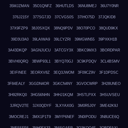
35MJZMAN
35O1QNFZ
36HUTLDS
36NU8MEJ
36U7Y0NR
376J215Y
377SG7JD
37CVGS0S
37IHO75D
37JQKID8
37X9FZP9
38J0SXQX
38NQ9PDV
38O70PCO
38QUD9KX
39D3U3A0
39LAIWA9
39LCYZRI
39MGWN55
39PXKH1B
3A43DKQP
3AGNJUCU
3ATCGY3X
3BKC9MX3
3BORDPAR
3BVH0QRQ
3BWP93L1
3BYQ70GJ
3C9KPDQV
3CL4BSMV
3EIFINEE
3EORXV8Z
3EQ3JWOM
3F09CZ9V
3F1DPDSC
3F84EALY
3GGDN4OR
3GKCN4NY
3GVOCWRP
3H28UNEO
3H92RKQ0
3HG56NHN
3HHJ1KQM
3HSTLPXX
3HSUVSEU
3JRQV2TE
3JX0QDYF
3LXYAX0G
3M0R5J0Y
3ME42K9J
3MOCREJ1
3MX1P1T9
3MYP6NEF
3N0IPODU
3N8UCE6Q
3NE5SFF6
3NH0FX33
3NISGAEP
3O3KQQ4F
3OBDFAXI