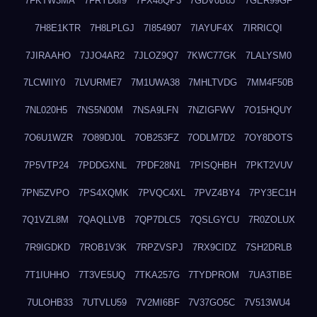
7FKTW3MA
7FRYD8I9
7FX48QP3
7GDV0B8J
7GER99GF
7H8E1KTR
7H8LPLGJ
7I854907
7IAYUF4X
7IRRICQI
7JIRAAHO
7JJO4AR2
7JLOZ9Q7
7KWC77GK
7LALYSM0
7LCWIIY0
7LVURME7
7M1UWA38
7MHLTVDG
7MM4F50B
7NL020H5
7NS5N00M
7NSA9LFN
7NZIGFWV
7O15HQUY
7O6U1WZR
7O89DJ0L
7OB253FZ
7ODLM7D2
7OY8DOTS
7P5VTP24
7PDDGXNL
7PDF28N1
7PISQHBH
7PKT2VUV
7PN5ZVPO
7PS4XQMK
7PVQC4XL
7PVZ4BY4
7PY3EC1H
7Q1VZL8M
7QAQLLVB
7QP7DLC5
7QSLGYCU
7R0ZOLUX
7R9IGDKD
7ROB1V3K
7RPZVSPJ
7RX9CIDZ
7SH2DRLB
7T1IUHHO
7T3VE5UQ
7TKA257G
7TYDPROM
7UA3TIBE
7ULOHB33
7UTVLU59
7V2MI6BF
7V37GO5C
7V513WU4