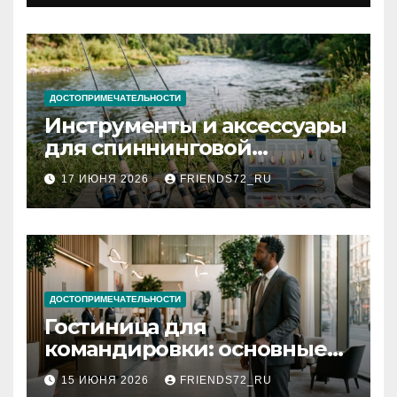
документов
ДОСТОПРИМЕЧАТЕЛЬНОСТИ
Инструменты и аксессуары
для спиннинговой
рыбалки: назначение и
17 ИЮНЯ 2026
FRIENDS72_RU
типы
ДОСТОПРИМЕЧАТЕЛЬНОСТИ
Гостиница для
командировки: основные
критерии выбора
15 ИЮНЯ 2026
FRIENDS72_RU