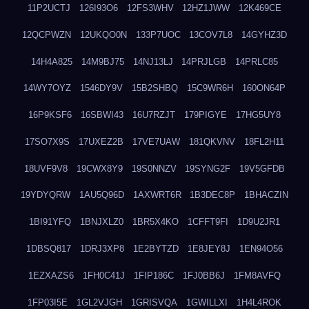
11P2UCTJ
126I93O6
12FS3WHV
12HZ1JWW
12K469CE
12QCPWZN
12UKQO0N
133P7UOC
13COV7L8
14GYHZ3D
14H4A825
14M9BJ75
14NJ13LJ
14PRJLGB
14PRLC85
14WY7OYZ
1546DY9V
15B2SHBQ
15C9WR6H
160ON64P
16P9KSF6
16SBWI43
16U7RZJT
179PIGYE
17HG5UY8
17SO7X9S
17UXEZ2B
17VE7UAW
181QKVNV
18FL2H11
18UVF9V8
19CWX8Y9
19S0NNZV
19SYNG2F
19V5GFDB
19YDYQRW
1AU5Q96D
1AXWRT6R
1B3DEC8P
1BHACZIN
1BI91YFQ
1BNJXLZ0
1BR5X4KO
1CFFT9FI
1D9U2JR1
1DBSQ817
1DRJ3XP8
1E2BYTZD
1E8JEY8J
1EN94O56
1EZXAZS6
1FH0C41J
1FIP186C
1FJ0BB6J
1FM8AVFQ
1FP03I5E
1GL2VJGH
1GRISVQA
1GWILLXI
1H4L4ROK