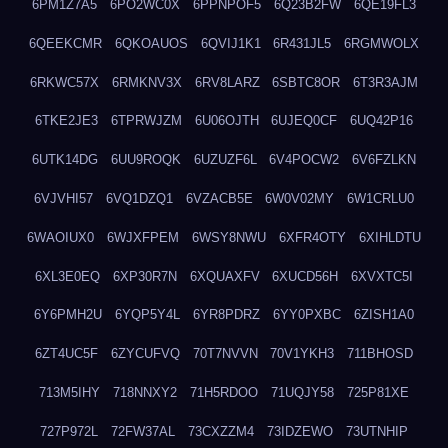
6PM1Z7A5
6PO2WC0X
6PPNPOF5
6Q23B2FW
6QE19FL3
6QEEKCMR
6QKOAUOS
6QVIJ1K1
6R431JL5
6RGMWOLX
6RKWC57X
6RMKNV3X
6RV8LARZ
6SBTC8OR
6T3R3AJM
6TKE2JE3
6TPRWJZM
6U06OJTH
6UJEQ0CF
6UQ42P16
6UTK14DG
6UU9ROQK
6UZUZF6L
6V4POCW2
6V6FZLKN
6VJVHI57
6VQ1DZQ1
6VZACB5E
6W0V02MY
6W1CRLU0
6WAOIUX0
6WJXFPEM
6WSY8NWU
6XFR4OTY
6XIHLDTU
6XL3E0EQ
6XP30R7N
6XQUAXFV
6XUCD56H
6XVXTC5I
6Y6PMH2U
6YQP5Y4L
6YR8PDRZ
6YY0PXBC
6ZISH1A0
6ZT4UC5F
6ZYCUFVQ
70T7NVVN
70V1YKH3
711BHOSD
713M5IHY
718NNXY2
71H5RDOO
71UQJY58
725P81XE
727P972L
72FW37AL
73CXZZM4
73IDZEWO
73UTNHIP