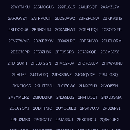
27VYT4KU
28SMQGU6
299T1G15
2A01R6QT
2AAYZL7V
2AFJGVZY
2ATPPOCH
2B2G3AW2
2BFZFCNW
2BKKV1H5
2BLDOOU6
2BRHOLRJ
2CKA0HWT
2CRELPQI
2CSOTXFR
2CVZ7WMG
2D26EBXW
2D942LRG
2DPSN680
2DU7LORM
2EZC76PR
2F53ZH8K
2FFJSSR3
2G789XQE
2G8M6D58
2HDT2UKH
2HLBXGGN
2HMC2F0V
2HO7QAUP
2HYWPJNU
2IIHI162
2J4TVL9Q
2JDKS9WZ
2JG4QYDE
2JSJLGSQ
2KKCIQS5
2KL1TDVU
2LCI7CW6
2LN9C5H3
2LVOI55N
2M7YMERZ
2MIQDBKK
2N165DB2
2NFH8OET
2NXDJSMA
2OC6YQYJ
2ODHTNIQ
2OYOC8EB
2P5KVO7J
2PB26F91
2PFU2MB3
2PGICZT7
2PJA33U1
2PK01RCU
2Q6V9UEG