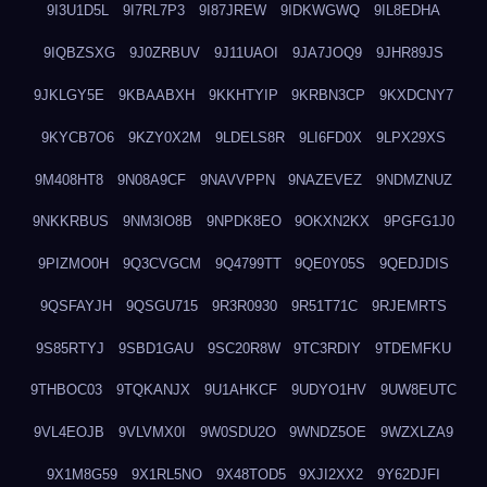
9I3U1D5L
9I7RL7P3
9I87JREW
9IDKWGWQ
9IL8EDHA
9IQBZSXG
9J0ZRBUV
9J11UAOI
9JA7JOQ9
9JHR89JS
9JKLGY5E
9KBAABXH
9KKHTYIP
9KRBN3CP
9KXDCNY7
9KYCB7O6
9KZY0X2M
9LDELS8R
9LI6FD0X
9LPX29XS
9M408HT8
9N08A9CF
9NAVVPPN
9NAZEVEZ
9NDMZNUZ
9NKKRBUS
9NM3IO8B
9NPDK8EO
9OKXN2KX
9PGFG1J0
9PIZMO0H
9Q3CVGCM
9Q4799TT
9QE0Y05S
9QEDJDIS
9QSFAYJH
9QSGU715
9R3R0930
9R51T71C
9RJEMRTS
9S85RTYJ
9SBD1GAU
9SC20R8W
9TC3RDIY
9TDEMFKU
9THBOC03
9TQKANJX
9U1AHKCF
9UDYO1HV
9UW8EUTC
9VL4EOJB
9VLVMX0I
9W0SDU2O
9WNDZ5OE
9WZXLZA9
9X1M8G59
9X1RL5NO
9X48TOD5
9XJI2XX2
9Y62DJFI