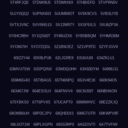
5T4RFJQE
5TDWI9U5
5TDWKNIX
5THBIEFD
5TVPRN5V
5UJY0QQ2
5UPNX603
5UUMB8OT
5V5K9CVS
5VB3LIYB
5VTXJVNC
5VVNNS1S
5XJ2MR7Y
5XSF9JLS
5XU6ZP3A
5Y0HCRBH
5Y1QS60T
5Y86UZX6
5YB5BBQM
5YHM530M
5YO667IH
5YO7ZQGL
5Z1BWJEZ
5Z1VP9TD
5ZYFJGV9
60IZ2Y44
60X8LPUK
62LJGRE8
6316UU0I
634ZKLU1
63MVU7SW
63SPQINX
63WDQUHH
63X60DYM
64996J11
659M6G4O
65TIBAG5
65TN6NPQ
65UV4E1K
660K94O5
663467JW
664ESOLH
664FNVV4
66C6U597
66NBHAON
675YBKS0
67T6PVX5
67UCAPT0
6899WHVC
68EZZKJQ
68OMB6UH
68PDCJPV
68QHDOI3
699GTUTR
69KWPV8F
69LSOT1W
69PLXGPN
69S53RP0
6A5ZOVTI
6A7TVFIW