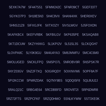
5EXK7A7W
5F447S51
5FMM242C
5FNR39CT
5GEF3377
5GYKO7P3
5H18E5N3
5H4C8VII
5HANI4XK
5HER0XEV
5HNS21Z8
5IFXGJFK
5IITXOZY
5IVSLWGV
5J5FOXDN
5KAFKBC4
5KEFVRBK
5KFBILGV
5KP635PE
5KSAQAB8
5KT1DCUW
5KZYHXKG
5L1KPI2V
5L515L3S
5LCKQGH7
5LOVPA8C
5LY0K9GU
5M4U4YA3
5M8JMWFU
5MC4C6M0
5MOLUGED
5NCKLFPQ
5NI5PO7L
5NROBV9R
5NSPSK7R
5NYZ03GV
5NZ2F7XQ
5OGIRQDY
5OIXNVW6
5OPF8A7F
5PI2KCCW
5PMRZDAK
5Q7NY9BS
5QDQI5F8
5QL8UU2J
5RALQ21C
5RBG4E64
5RCDBBFD
5ROV8T2I
5RP6DWR8
5RZ72FTS
5RZPCFKF
5RZQDHMO
5SNLKYWW
5ST3XE0K