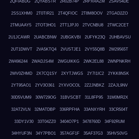
2QFIABDG
2QYABSTR
2R02B74P
2RPXRAZM
2SAV54DE
2SS1XHM0
2T0TIR21
2T4QFIOC
2T8M8OOV
2TGAD2ZO
2TMUAAY5
2TOT3HO1
2TT1JPJ0
2TVCNBU8
2TWC2CET
2U1JCAWR
2UABCBNW
2UBGKVBI
2UFYK23Q
2UHBAVSU
2UT1DWVT
2VA5KTQ4
2VUSTJE1
2VY55Q8B
2W29565T
2W496244
2WADJS4M
2WGUIKKG
2WK2EL88
2WNPNKRH
2WV0ZHMD
2X7CQ1SY
2XYTJWGS
2Y7I1IC2
2YKK8NSK
2YT95AO1
2YV3O361
2YXVOCOL
2Z2JNBKZ
2ZAJL9NV
30D5VUM9
30W729OG
31BVSCBT
31L8FP95
31M0MR2X
32AT2VLN
32MATDBP
336RPFHA
33ANXYRH
33CR504T
33DY1V30
33T04ZZ0
3404O7P1
3478760D
34F92RUM
34HYUF3N
34Y7PBO1
357AGF1F
35AF37G3
35HVS0VG