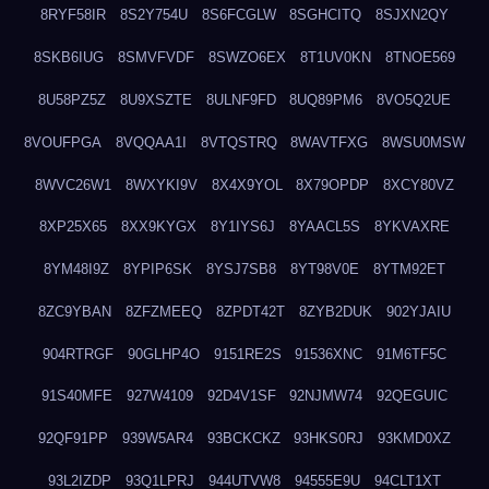
8RYF58IR
8S2Y754U
8S6FCGLW
8SGHCITQ
8SJXN2QY
8SKB6IUG
8SMVFVDF
8SWZO6EX
8T1UV0KN
8TNOE569
8U58PZ5Z
8U9XSZTE
8ULNF9FD
8UQ89PM6
8VO5Q2UE
8VOUFPGA
8VQQAA1I
8VTQSTRQ
8WAVTFXG
8WSU0MSW
8WVC26W1
8WXYKI9V
8X4X9YOL
8X79OPDP
8XCY80VZ
8XP25X65
8XX9KYGX
8Y1IYS6J
8YAACL5S
8YKVAXRE
8YM48I9Z
8YPIP6SK
8YSJ7SB8
8YT98V0E
8YTM92ET
8ZC9YBAN
8ZFZMEEQ
8ZPDT42T
8ZYB2DUK
902YJAIU
904RTRGF
90GLHP4O
9151RE2S
91536XNC
91M6TF5C
91S40MFE
927W4109
92D4V1SF
92NJMW74
92QEGUIC
92QF91PP
939W5AR4
93BCKCKZ
93HKS0RJ
93KMD0XZ
93L2IZDP
93Q1LPRJ
944UTVW8
94555E9U
94CLT1XT