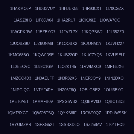
1HAKMC6P
1HDB3VUY
1HHJEK58
1HR93CXT
1I70CGZX
1IASZ8H3
1IF86W04
1IHA2RU7
1IOKJ9IZ
1IOWA7OG
1IWGPKRW
1JEZBYO7
1JFVZL7X
1JKQPSW2
1JL35ZZ0
1JUOBZ9U
1JZ9UNM8
1K1OOBX2
1KJONM1Y
1KJVH227
1KMG68BO
1KQW0D9E
1KUB22OP
1KUC7YQ5
1KVUSEU1
1L0EECVC
1L92C1GM
1LO2KT45
1LVWMXC9
1MF16JX6
1MZGQ4D3
1N3AELFF
1N3R82X5
1NERJOY9
1NIN2DXO
1NIPGIQG
1NTYF4RH
1NZ06F8Q
1OELGBE2
1OUI6BYG
1PET0A5T
1PMAFB0V
1PSGIWB2
1Q3BPV0D
1QBCT8D3
1QMT9XGT
1QWO8TSQ
1QYKS8IF
1RCW99QZ
1RDUWSSK
1RYOMZPR
1SFXG5XT
1SSBXDLO
1SZ258AV
1T04TFO9