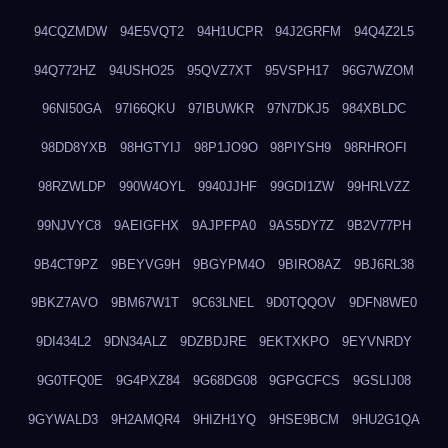
94CQZMDW
94E5VQT2
94H1UCPR
94J2GRFM
94Q4Z2L5
94Q772HZ
94USHO25
95QVZ7XT
95VSPH17
96G7WZOM
96NI50GA
97I66QKU
97IBUWKR
97N7DKJ5
984XBLDC
98DD8YXB
98HGTYIJ
98P1JO9O
98PIYSH9
98RHROFI
98RZWLDP
990W4OYL
9940JJHF
99GDI1ZW
99HRLVZZ
99NJVYC8
9AEIGFHX
9AJPFPA0
9AS5DY7Z
9B2V77PH
9B4CT9PZ
9BEYVG9H
9BGYPM4O
9BIRO8AZ
9BJ6RL38
9BKZ7AVO
9BM67W1T
9C63LNEL
9D0TQQOV
9DFN8WE0
9DI434L2
9DN34ALZ
9DZBDJRE
9EKTXKPO
9EYVNRDY
9G0TFQ0E
9G4PXZ84
9G68DG08
9GPGCFCS
9GSLIJ08
9GYWALD3
9H2AMQR4
9HIZH1YQ
9HSE9BCM
9HU2G1QA