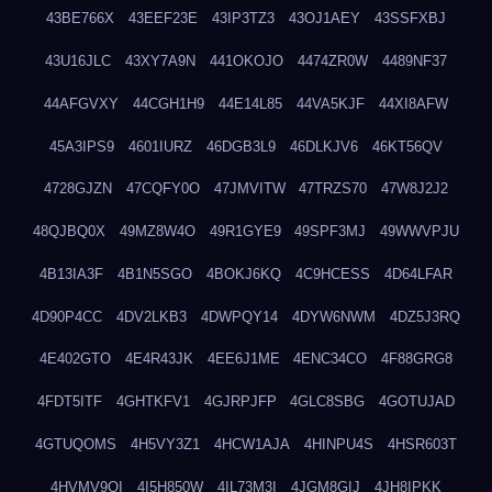
43BE766X
43EEF23E
43IP3TZ3
43OJ1AEY
43SSFXBJ
43U16JLC
43XY7A9N
441OKOJO
4474ZR0W
4489NF37
44AFGVXY
44CGH1H9
44E14L85
44VA5KJF
44XI8AFW
45A3IPS9
4601IURZ
46DGB3L9
46DLKJV6
46KT56QV
4728GJZN
47CQFY0O
47JMVITW
47TRZS70
47W8J2J2
48QJBQ0X
49MZ8W4O
49R1GYE9
49SPF3MJ
49WWVPJU
4B13IA3F
4B1N5SGO
4BOKJ6KQ
4C9HCESS
4D64LFAR
4D90P4CC
4DV2LKB3
4DWPQY14
4DYW6NWM
4DZ5J3RQ
4E402GTO
4E4R43JK
4EE6J1ME
4ENC34CO
4F88GRG8
4FDT5ITF
4GHTKFV1
4GJRPJFP
4GLC8SBG
4GOTUJAD
4GTUQOMS
4H5VY3Z1
4HCW1AJA
4HINPU4S
4HSR603T
4HVMV9QI
4I5H850W
4IL73M3I
4JGM8GIJ
4JH8IPKK