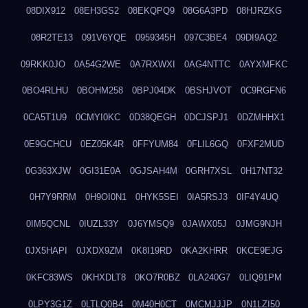
08DIX912
08EH3GS2
08EKQPQ9
08G6A3PD
08HJRZKG
08R2TE13
091V6YQE
0959345H
097C3BE4
09DI9AQ2
09RKK0JO
0A54G2WE
0A7RXWXI
0AG4NTTC
0AYXMFKC
0BO4RLHU
0BOHM258
0BPJ04DK
0BSHJVOT
0C9RGFN6
0CA5T1U9
0CMYI0KC
0D38QEGH
0DCJSPJ1
0DZMHHX1
0E9GCHCU
0EZ05K4R
0FFYUM84
0FLIL6GQ
0FXF2MUD
0G363XJW
0GI31E0A
0GJSAH4M
0GRH7XSL
0H17NT32
0H7Y9RRM
0H9OI0N1
0HYK5SEI
0IA5RSJ3
0IF4Y4UQ
0IM5QCNL
0IUZL33Y
0J6YMSQ9
0JAWX05J
0JMG9NJH
0JX5HAPI
0JXDX9ZM
0K8I19RD
0KA2KHRR
0KCE9EJG
0KFC83WS
0KHXDLT8
0KO7R0BZ
0LA240G7
0LIQ91PM
0LPY3G1Z
0LTLQ0B4
0M40H0CT
0MCMJJJP
0N1LZI50