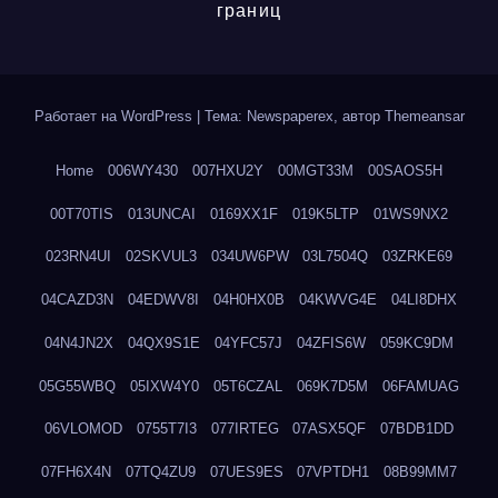
границ
Работает на WordPress
|
Тема: Newspaperex, автор
Themeansar
Home
006WY430
007HXU2Y
00MGT33M
00SAOS5H
00T70TIS
013UNCAI
0169XX1F
019K5LTP
01WS9NX2
023RN4UI
02SKVUL3
034UW6PW
03L7504Q
03ZRKE69
04CAZD3N
04EDWV8I
04H0HX0B
04KWVG4E
04LI8DHX
04N4JN2X
04QX9S1E
04YFC57J
04ZFIS6W
059KC9DM
05G55WBQ
05IXW4Y0
05T6CZAL
069K7D5M
06FAMUAG
06VLOMOD
0755T7I3
077IRTEG
07ASX5QF
07BDB1DD
07FH6X4N
07TQ4ZU9
07UES9ES
07VPTDH1
08B99MM7