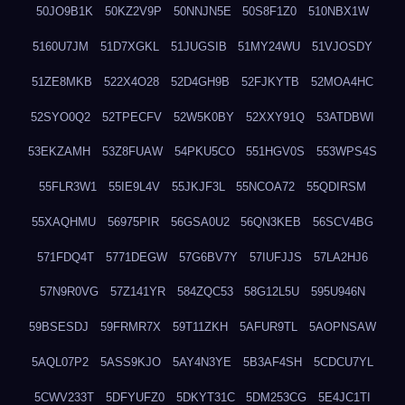
50JO9B1K
50KZ2V9P
50NNJN5E
50S8F1Z0
510NBX1W
5160U7JM
51D7XGKL
51JUGSIB
51MY24WU
51VJOSDY
51ZE8MKB
522X4O28
52D4GH9B
52FJKYTB
52MOA4HC
52SYO0Q2
52TPECFV
52W5K0BY
52XXY91Q
53ATDBWI
53EKZAMH
53Z8FUAW
54PKU5CO
551HGV0S
553WPS4S
55FLR3W1
55IE9L4V
55JKJF3L
55NCOA72
55QDIRSM
55XAQHMU
56975PIR
56GSA0U2
56QN3KEB
56SCV4BG
571FDQ4T
5771DEGW
57G6BV7Y
57IUFJJS
57LA2HJ6
57N9R0VG
57Z141YR
584ZQC53
58G12L5U
595U946N
59BSESDJ
59FRMR7X
59T11ZKH
5AFUR9TL
5AOPNSAW
5AQL07P2
5ASS9KJO
5AY4N3YE
5B3AF4SH
5CDCU7YL
5CWV233T
5DFYUFZ0
5DKYT31C
5DM253CG
5E4JC1TI