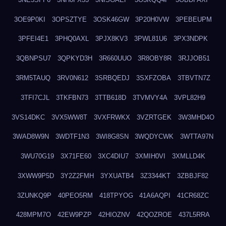
3OE9P0KI
3OPSZTYE
3OSK46GW
3P20H0VW
3PEBEUPM
3PFEI4E1
3PHQ0AXL
3PJX8KV3
3PWL81U6
3PX3NDPK
3QBNPSU7
3QPKYD3H
3R660UUO
3R8OBY8R
3RJJOB51
3RM5TAUQ
3RV0N612
3SRBQEDJ
3SXFZOBA
3TBVTN7Z
3TFI7CJL
3TKFBN73
3TTB618D
3TVMVY4A
3VPL82H9
3VS14DKC
3VX5WW8T
3VXFRWKX
3VZRTGEK
3W3MHD4O
3WAD8W9N
3WDTF1N3
3WI8G8SN
3WQDYCWK
3WTTA97N
3WU70G19
3X71FE60
3XC4DIU7
3XMIH0VI
3XMLLD4K
3XWW9P5D
3Y2Z2FMH
3YXUATB4
3Z3344KT
3ZBBJF82
3ZUNKQ9P
40PEO5RM
418TPYOG
41A6AQPI
41CR68ZC
428MPM7O
42EW9PZP
42HIOZNV
42QOZROE
437L5RRA