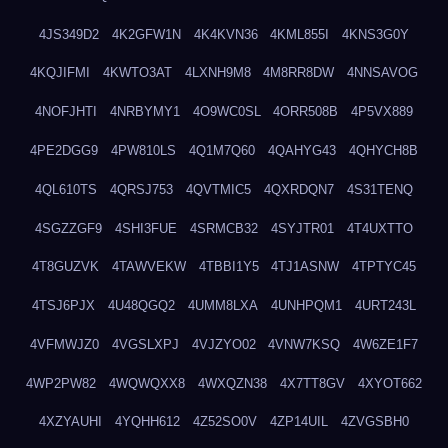
4JS349D2
4K2GFW1N
4K4KVN36
4KML855I
4KNS3G0Y
4KQJIFMI
4KWTO3AT
4LXNH9M8
4M8RR8DW
4NNSAVOG
4NOFJHTI
4NRBYMY1
4O9WC0SL
4ORR508B
4P5VX889
4PE2DGG9
4PW810LS
4Q1M7Q60
4QAHYG43
4QHYCH8B
4QL610TS
4QRSJ753
4QVTMIC5
4QXRDQN7
4S31TENQ
4SGZZGF9
4SHI3FUE
4SRMCB32
4SYJTR01
4T4UXTTO
4T8GUZVK
4TAWVEKW
4TBBI1Y5
4TJ1ASNW
4TPTYC45
4TSJ6PJX
4U48QGQ2
4UMM8LXA
4UNHPQM1
4URT243L
4VFMWJZ0
4VGSLXPJ
4VJZYO02
4VNW7KSQ
4W6ZE1F7
4WP2PW82
4WQWQXX8
4WXQZN38
4X7TT8GV
4XYOT662
4XZYAUHI
4YQHH612
4Z52SO0V
4ZP14UIL
4ZVGSBH0