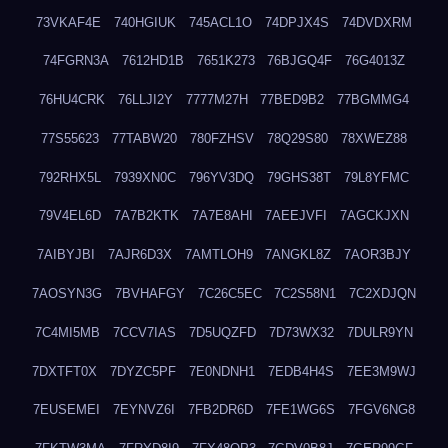
73VKAF4E
740HGIUK
745ACL1O
74DPJX4S
74DVDXRM
74FGRN3A
7612HD1B
7651K273
76BJGQ4F
76G4013Z
76HU4CRK
76LLJI2Y
7777M27H
77BED9B2
77BGMMG4
77S55623
77TABW20
780FZHSV
78Q29S80
78XWEZ88
792RHX5L
7939XN0C
796YV3DQ
79GHS38T
79L8YFMC
79V4EL6D
7A7B2KTK
7A7E8AHI
7AEEJVFI
7AGCKJXN
7AIBYJBI
7AJR6D3X
7AMTLOH9
7ANGKL8Z
7AOR3BJY
7AOSYN3G
7BVHAFGY
7C26C5EC
7C2S58N1
7C2XDJQN
7C4MI5MB
7CCV7IAS
7D5UQZFD
7D73WX32
7DULR9YN
7DXTFT0X
7DYZC5PF
7E0NDNH1
7EDB4H4S
7EE3M9WJ
7EUSEMEI
7EYNVZ6I
7FB2DR6D
7FE1WG6S
7FGV6NG8