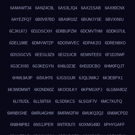
6AMAWT34
6ANZ4C8L
6AS3LJQ4
6AX21SAB
6AX80CNX
6AYEZFQ7
6B0V87BD
6BA9R10Z
6BUMJY5E
6BVXINIU
6CJKUI7J
6D1OSCXH
6D8BUPZM
6DCMVTHM
6DDK07UL
6DEL198E
6DMVW7ZP
6DO5WVEC
6DPAK2I3
6DREN8XO
6DSSGCV5
6EEGL9Z9
6EI21UCB
6EMNTEE0
6F1DJ5WF
6G3CXI93
6G3KEGYN
6H6L0Z3E
6HD2DCBO
6HM0FQJT
6HWL9A3P
6I5IUH76
6JGSI1UR
6JQL3WKJ
6K3EBPX1
6K3WDMWT
6KDND60Z
6KOOILKY
6KPMGXPJ
6LGMA8OZ
6LI78JDL
6LL59T6X
6LSD5KCS
6LSGIF7V
6MC7XUTQ
6MNBISNE
6MRU4GHW
6MRWI2FW
6MUKQ2Q2
6N6MCPD2
6N8H9PB2
6NS1JPER
6NTR3U7I
6OXMG49D
6PHYGAFF