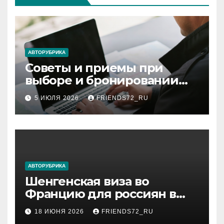
АВТОРУБРИКА
Советы и приемы при
выборе и бронировании
авиабилетов
5 ИЮЛЯ 2026
FRIENDS72_RU
АВТОРУБРИКА
Шенгенская виза во
Францию для россиян в
2026 году: сроки от 3 дней
18 ИЮНЯ 2026
FRIENDS72_RU
и список необходимых