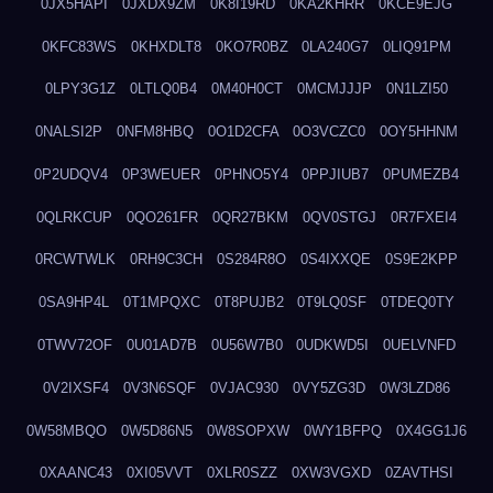
0JX5HAPI
0JXDX9ZM
0K8I19RD
0KA2KHRR
0KCE9EJG
0KFC83WS
0KHXDLT8
0KO7R0BZ
0LA240G7
0LIQ91PM
0LPY3G1Z
0LTLQ0B4
0M40H0CT
0MCMJJJP
0N1LZI50
0NALSI2P
0NFM8HBQ
0O1D2CFA
0O3VCZC0
0OY5HHNM
0P2UDQV4
0P3WEUER
0PHNO5Y4
0PPJIUB7
0PUMEZB4
0QLRKCUP
0QO261FR
0QR27BKM
0QV0STGJ
0R7FXEI4
0RCWTWLK
0RH9C3CH
0S284R8O
0S4IXXQE
0S9E2KPP
0SA9HP4L
0T1MPQXC
0T8PUJB2
0T9LQ0SF
0TDEQ0TY
0TWV72OF
0U01AD7B
0U56W7B0
0UDKWD5I
0UELVNFD
0V2IXSF4
0V3N6SQF
0VJAC930
0VY5ZG3D
0W3LZD86
0W58MBQO
0W5D86N5
0W8SOPXW
0WY1BFPQ
0X4GG1J6
0XAANC43
0XI05VVT
0XLR0SZZ
0XW3VGXD
0ZAVTHSI