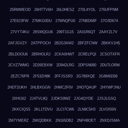
25RMMEOD
26HTTV6H
26L0HESZ
270L4YOL
276UFPNM
27E8J3FW
27MKG0DU
27MNQPU0
27NBD68F
27O3D674
27VYT4KU
28SMQGU6
299T1G15
2A01R6QT
2AAYZL7V
2AFJGVZY
2ATPPOCH
2B2G3AW2
2BFZFCNW
2BKKV1H5
2BLDOOU6
2BRHOLRJ
2CKA0HWT
2CRELPQI
2CSOTXFR
2CVZ7WMG
2D26EBXW
2D942LRG
2DPSN680
2DU7LORM
2EZC76PR
2F53ZH8K
2FFJSSR3
2G789XQE
2G8M6D58
2HDT2UKH
2HLBXGGN
2HMC2F0V
2HO7QAUP
2HYWPJNU
2IIHI162
2J4TVL9Q
2JDKS9WZ
2JG4QYDE
2JSJLGSQ
2KKCIQS5
2KL1TDVU
2LCI7CW6
2LN9C5H3
2LVOI55N
2M7YMERZ
2MIQDBKK
2N165DB2
2NFH8OET
2NXDJSMA