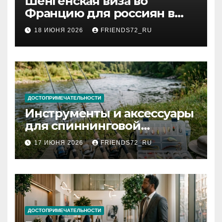
Шенгенская виза во
Францию для россиян в
2026 году: сроки от 3 дней
18 ИЮНЯ 2026
FRIENDS72_RU
и список необходимых
документов
ДОСТОПРИМЕЧАТЕЛЬНОСТИ
Инструменты и аксессуары
для спиннинговой
рыбалки: назначение и
17 ИЮНЯ 2026
FRIENDS72_RU
типы
ДОСТОПРИМЕЧАТЕЛЬНОСТИ