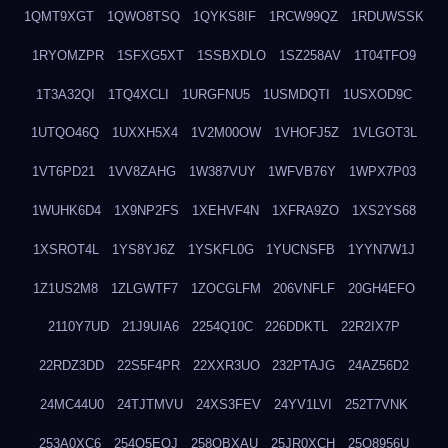
1QMT9XGT
1QWO8TSQ
1QYKS8IF
1RCW99QZ
1RDUWSSK
1RYOMZPR
1SFXG5XT
1SSBXDLO
1SZ258AV
1T04TFO9
1T3A32QI
1TQ4XCLI
1URGFNU5
1USMDQTI
1USXOD9C
1UTQO46Q
1UXXH5X4
1V2M00OW
1VHOFJ5Z
1VLGOT3L
1VT6PD21
1VV8ZAHG
1W387VUY
1WFVB76Y
1WPX7P03
1WUHK6D4
1X9NP2FS
1XEHVF4N
1XFRA9ZO
1XS2YS68
1XSROT4L
1YS8YJ6Z
1YSKFL0G
1YUCNSFB
1YYN7W1J
1Z1US2M8
1ZLGWTF7
1ZOCGLFM
206VNFLF
20GH4EFO
2110Y7UD
21J9UIA6
2254Q10C
226DDKTL
22R2IX7P
22RDZ3DD
22S5F4PR
22XXR3UO
232PTAJG
24AZ56D2
24MC44U0
24TJTMVU
24XS3FEV
24YV1LVI
252T7VNK
253A0XC6
254O5EQJ
258OBXAU
25JR0XCH
25Q8956U