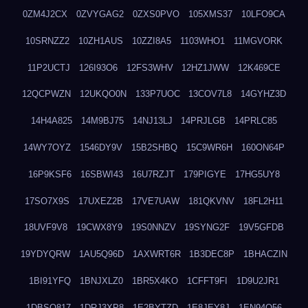
0ZM4J2CX
0ZVYGAG2
0ZXS0PVO
105XMS37
10LFO9CA
10SRNZZ2
10ZH1AUS
10ZZI8A5
1103WHO1
11MGVORK
11P2UCTJ
126I93O6
12FS3WHV
12HZ1JWW
12K469CE
12QCPWZN
12UKQO0N
133P7UOC
13COV7L8
14GYHZ3D
14H4A825
14M9BJ75
14NJ13LJ
14PRJLGB
14PRLC85
14WY7OYZ
1546DY9V
15B2SHBQ
15C9WR6H
160ON64P
16P9KSF6
16SBWI43
16U7RZJT
179PIGYE
17HG5UY8
17SO7X9S
17UXEZ2B
17VE7UAW
181QKVNV
18FL2H11
18UVF9V8
19CWX8Y9
19S0NNZV
19SYNG2F
19V5GFDB
19YDYQRW
1AU5Q96D
1AXWRT6R
1B3DEC8P
1BHACZIN
1BI91YFQ
1BNJXLZ0
1BR5X4KO
1CFFT9FI
1D9U2JR1
1DBSQ817
1DRJ3XP8
1E2BYTZD
1E8JEY8J
1EN94O56