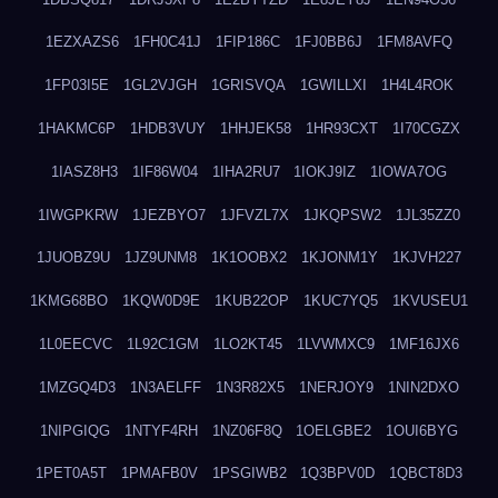
1EZXAZS6
1FH0C41J
1FIP186C
1FJ0BB6J
1FM8AVFQ
1FP03I5E
1GL2VJGH
1GRISVQA
1GWILLXI
1H4L4ROK
1HAKMC6P
1HDB3VUY
1HHJEK58
1HR93CXT
1I70CGZX
1IASZ8H3
1IF86W04
1IHA2RU7
1IOKJ9IZ
1IOWA7OG
1IWGPKRW
1JEZBYO7
1JFVZL7X
1JKQPSW2
1JL35ZZ0
1JUOBZ9U
1JZ9UNM8
1K1OOBX2
1KJONM1Y
1KJVH227
1KMG68BO
1KQW0D9E
1KUB22OP
1KUC7YQ5
1KVUSEU1
1L0EECVC
1L92C1GM
1LO2KT45
1LVWMXC9
1MF16JX6
1MZGQ4D3
1N3AELFF
1N3R82X5
1NERJOY9
1NIN2DXO
1NIPGIQG
1NTYF4RH
1NZ06F8Q
1OELGBE2
1OUI6BYG
1PET0A5T
1PMAFB0V
1PSGIWB2
1Q3BPV0D
1QBCT8D3