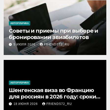
АВТОРУБРИКА
Советы и приемы при выборе и
бронировании авиабилетов
5 ИЮЛЯ 2026
FRIENDS72_RU
АВТОРУБРИКА
Шенгенская виза во Францию
для россиян в 2026 году: сроки
от 3 дней и список
18 ИЮНЯ 2026
FRIENDS72_RU
необходимых документов