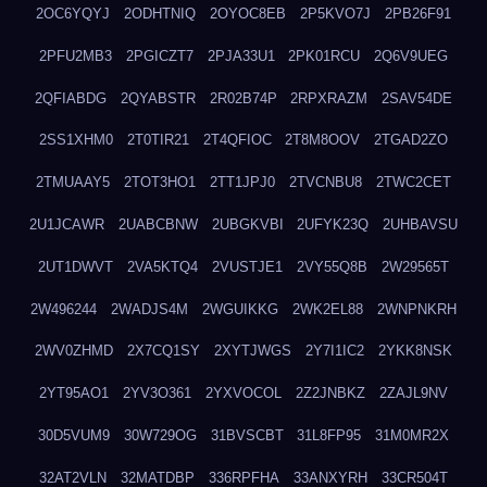
2OC6YQYJ
2ODHTNIQ
2OYOC8EB
2P5KVO7J
2PB26F91
2PFU2MB3
2PGICZT7
2PJA33U1
2PK01RCU
2Q6V9UEG
2QFIABDG
2QYABSTR
2R02B74P
2RPXRAZM
2SAV54DE
2SS1XHM0
2T0TIR21
2T4QFIOC
2T8M8OOV
2TGAD2ZO
2TMUAAY5
2TOT3HO1
2TT1JPJ0
2TVCNBU8
2TWC2CET
2U1JCAWR
2UABCBNW
2UBGKVBI
2UFYK23Q
2UHBAVSU
2UT1DWVT
2VA5KTQ4
2VUSTJE1
2VY55Q8B
2W29565T
2W496244
2WADJS4M
2WGUIKKG
2WK2EL88
2WNPNKRH
2WV0ZHMD
2X7CQ1SY
2XYTJWGS
2Y7I1IC2
2YKK8NSK
2YT95AO1
2YV3O361
2YXVOCOL
2Z2JNBKZ
2ZAJL9NV
30D5VUM9
30W729OG
31BVSCBT
31L8FP95
31M0MR2X
32AT2VLN
32MATDBP
336RPFHA
33ANXYRH
33CR504T