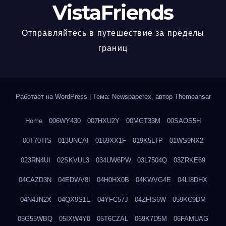
VistaFriends
Отправляйтесь в путешествие за пределы
границ
Работает на WordPress
|
Тема: Newspaperex, автор
Themeansar
Home
006WY430
007HXU2Y
00MGT33M
00SAOS5H
00T70TIS
013UNCAI
0169XX1F
019K5LTP
01WS9NX2
023RN4UI
02SKVUL3
034UW6PW
03L7504Q
03ZRKE69
04CAZD3N
04EDWV8I
04H0HX0B
04KWVG4E
04LI8DHX
04N4JN2X
04QX9S1E
04YFC57J
04ZFIS6W
059KC9DM
05G55WBQ
05IXW4Y0
05T6CZAL
069K7D5M
06FAMUAG