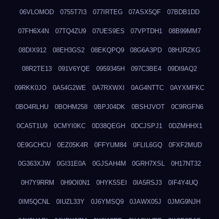
06VLOMOD
0755T7I3
077IRTEG
07ASX5QF
07BDB1DD
07FH6X4N
07TQ4ZU9
07UES9ES
07VPTDH1
08B99MM7
08DIX912
08EH3GS2
08EKQPQ9
08G6A3PD
08HJRZKG
08R2TE13
091V6YQE
0959345H
097C3BE4
09DI9AQ2
09RKK0JO
0A54G2WE
0A7RXWXI
0AG4NTTC
0AYXMFKC
0BO4RLHU
0BOHM258
0BPJ04DK
0BSHJVOT
0C9RGFN6
0CA5T1U9
0CMYI0KC
0D38QEGH
0DCJSPJ1
0DZMHHX1
0E9GCHCU
0EZ05K4R
0FFYUM84
0FLIL6GQ
0FXF2MUD
0G363XJW
0GI31E0A
0GJSAH4M
0GRH7XSL
0H17NT32
0H7Y9RRM
0H9OI0N1
0HYK5SEI
0IA5RSJ3
0IF4Y4UQ
0IM5QCNL
0IUZL33Y
0J6YMSQ9
0JAWX05J
0JMG9NJH