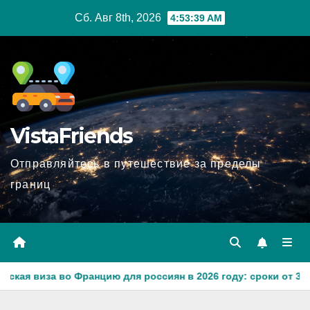
Перейти
Сб. Авг 8th, 2026
4:53:41 AM
к
содержимому
VistaFriends
Отправляйтесь в путешествие за пределы
границ
цию для россиян в 2026 году: сроки от 3 дней и список необ