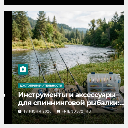
ДОСТОПРИМЕЧАТЕЛЬНОСТИ
Инструменты и аксессуары
для спиннинговой рыбалки:
назначение и типы
17 ИЮНЯ 2026
FRIENDS72_RU