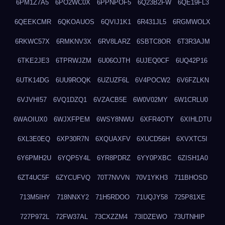
6PM1Z7A5
6PO2WC0X
6PPNPOF5
6Q23B2FW
6QE19FL3
6QEEKCMR
6QKOAUOS
6QVIJ1K1
6R431JL5
6RGMWOLX
6RKWC57X
6RMKNV3X
6RV8LARZ
6SBTC8OR
6T3R3AJM
6TKE2JE3
6TPRWJZM
6U06OJTH
6UJEQ0CF
6UQ42P16
6UTK14DG
6UU9ROQK
6UZUZF6L
6V4POCW2
6V6FZLKN
6VJVHI57
6VQ1DZQ1
6VZACB5E
6W0V02MY
6W1CRLU0
6WAOIUX0
6WJXFPEM
6WSY8NWU
6XFR4OTY
6XIHLDTU
6XL3E0EQ
6XP30R7N
6XQUAXFV
6XUCD56H
6XVXTC5I
6Y6PMH2U
6YQP5Y4L
6YR8PDRZ
6YY0PXBC
6ZISH1A0
6ZT4UC5F
6ZYCUFVQ
70T7NVVN
70V1YKH3
711BHOSD
713M5IHY
718NNXY2
71H5RDOO
71UQJY58
725P81XE
727P972L
72FW37AL
73CXZZM4
73IDZEWO
73UTNHIP