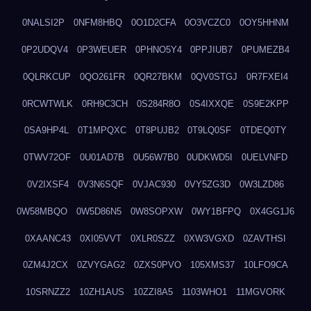
0NALSI2P
0NFM8HBQ
0O1D2CFA
0O3VCZC0
0OY5HHNM
0P2UDQV4
0P3WEUER
0PHNO5Y4
0PPJIUB7
0PUMEZB4
0QLRKCUP
0QO261FR
0QR27BKM
0QV0STGJ
0R7FXEI4
0RCWTWLK
0RH9C3CH
0S284R8O
0S4IXXQE
0S9E2KPP
0SA9HP4L
0T1MPQXC
0T8PUJB2
0T9LQ0SF
0TDEQ0TY
0TWV72OF
0U01AD7B
0U56W7B0
0UDKWD5I
0UELVNFD
0V2IXSF4
0V3N6SQF
0VJAC930
0VY5ZG3D
0W3LZD86
0W58MBQO
0W5D86N5
0W8SOPXW
0WY1BFPQ
0X4GG1J6
0XAANC43
0XI05VVT
0XLR0SZZ
0XW3VGXD
0ZAVTHSI
0ZM4J2CX
0ZVYGAG2
0ZXS0PVO
105XMS37
10LFO9CA
10SRNZZ2
10ZH1AUS
10ZZI8A5
1103WHO1
11MGVORK