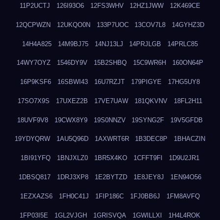
11P2UCTJ
126I93O6
12FS3WHV
12HZ1JWW
12K469CE
12QCPWZN
12UKQO0N
133P7UOC
13COV7L8
14GYHZ3D
14H4A825
14M9BJ75
14NJ13LJ
14PRJLGB
14PRLC85
14WY7OYZ
1546DY9V
15B2SHBQ
15C9WR6H
160ON64P
16P9KSF6
16SBWI43
16U7RZJT
179PIGYE
17HG5UY8
17SO7X9S
17UXEZ2B
17VE7UAW
181QKVNV
18FL2H11
18UVF9V8
19CWX8Y9
19S0NNZV
19SYNG2F
19V5GFDB
19YDYQRW
1AU5Q96D
1AXWRT6R
1B3DEC8P
1BHACZIN
1BI91YFQ
1BNJXLZ0
1BR5X4KO
1CFFT9FI
1D9U2JR1
1DBSQ817
1DRJ3XP8
1E2BYTZD
1E8JEY8J
1EN94O56
1EZXAZS6
1FH0C41J
1FIP186C
1FJ0BB6J
1FM8AVFQ
1FP03I5E
1GL2VJGH
1GRISVQA
1GWILLXI
1H4L4ROK