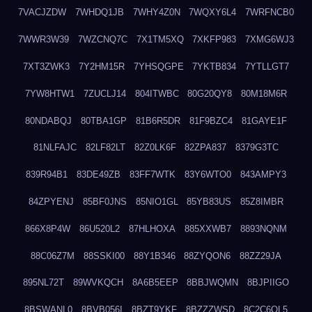
7VACJZDW
7WHDQ1JB
7WHY4Z0N
7WQXY6L4
7WRFNCB0
7WWR3W39
7WZCNQ7C
7X1TM5XQ
7XKFP983
7XMG6WJ3
7XT3ZWK3
7Y2HM15R
7YHSQGPE
7YKTB834
7YTLLGT7
7YW8HTW1
7ZUCLJ14
804ITWBC
80G20QY8
80M18M6R
80NDABQJ
80TBA1GP
81B6R5DR
81F9BZC4
81GAYE1F
81NLFAJC
82LF82LT
82Z0LK6F
82ZPA837
8379G3TC
839R94B1
83DE49ZB
83FF7WTK
83Y6WTO0
843AMPY3
84ZPYENJ
85BF0JNS
85NIO1GL
85YB83US
85Z8IMBR
866X8P4W
86U520L2
87HLHOXA
885XXWB7
8893NQNM
88C06Z7M
88SSKI00
88Y1B346
88ZYQON6
88ZZ29JA
895NL72T
89WVKQCH
8A6B5EEP
8BBJWQMN
8BJPIIGO
8BSWANL0
8BVB056I
8BZT9YKF
8BZZZWSD
8C2C6QL5