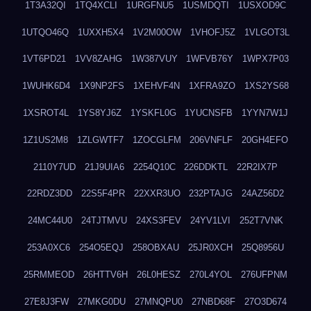
1T3A32QI
1TQ4XCLI
1URGFNU5
1USMDQTI
1USXOD9C
1UTQO46Q
1UXXH5X4
1V2M00OW
1VHOFJ5Z
1VLGOT3L
1VT6PD21
1VV8ZAHG
1W387VUY
1WFVB76Y
1WPX7P03
1WUHK6D4
1X9NP2FS
1XEHVF4N
1XFRA9ZO
1XS2YS68
1XSROT4L
1YS8YJ6Z
1YSKFL0G
1YUCNSFB
1YYN7W1J
1Z1US2M8
1ZLGWTF7
1ZOCGLFM
206VNFLF
20GH4EFO
2110Y7UD
21J9UIA6
2254Q10C
226DDKTL
22R2IX7P
22RDZ3DD
22S5F4PR
22XXR3UO
232PTAJG
24AZ56D2
24MC44U0
24TJTMVU
24XS3FEV
24YV1LVI
252T7VNK
253A0XC6
254O5EQJ
258OBXAU
25JR0XCH
25Q8956U
25RMMEOD
26HTTV6H
26L0HESZ
270L4YOL
276UFPNM
27E8J3FW
27MKG0DU
27MNQPU0
27NBD68F
27O3D674