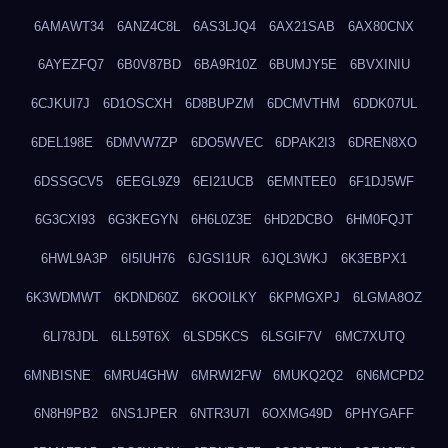
6AMAWT34
6ANZ4C8L
6AS3LJQ4
6AX21SAB
6AX80CNX
6AYEZFQ7
6B0V87BD
6BA9R10Z
6BUMJY5E
6BVXINIU
6CJKUI7J
6D1OSCXH
6D8BUPZM
6DCMVTHM
6DDK07UL
6DEL198E
6DMVW7ZP
6DO5WVEC
6DPAK2I3
6DREN8XO
6DSSGCV5
6EEGL9Z9
6EI21UCB
6EMNTEE0
6F1DJ5WF
6G3CXI93
6G3KEGYN
6H6L0Z3E
6HD2DCBO
6HM0FQJT
6HWL9A3P
6I5IUH76
6JGSI1UR
6JQL3WKJ
6K3EBPX1
6K3WDMWT
6KDND60Z
6KOOILKY
6KPMGXPJ
6LGMA8OZ
6LI78JDL
6LL59T6X
6LSD5KCS
6LSGIF7V
6MC7XUTQ
6MNBISNE
6MRU4GHW
6MRWI2FW
6MUKQ2Q2
6N6MCPD2
6N8H9PB2
6NS1JPER
6NTR3U7I
6OXMG49D
6PHYGAFF