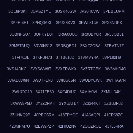
3OE9P0KI
3OPSZTYE
3OSK46GW
3P20H0VW
3PEBEUPM
3PFEI4E1
3PHQ0AXL
3PJX8KV3
3PWL81U6
3PX3NDPK
3QBNPSU7
3QPKYD3H
3R660UUO
3R8OBY8R
3RJJOB51
3RM5TAUQ
3RV0N612
3SRBQEDJ
3SXFZOBA
3TBVTN7Z
3TFI7CJL
3TKFBN73
3TTB618D
3TVMVY4A
3VPL82H9
3VS14DKC
3VX5WW8T
3VXFRWKX
3VZRTGEK
3W3MHD4O
3WAD8W9N
3WDTF1N3
3WI8G8SN
3WQDYCWK
3WTTA97N
3WU70G19
3X71FE60
3XC4DIU7
3XMIH0VI
3XMLLD4K
3XWW9P5D
3Y2Z2FMH
3YXUATB4
3Z3344KT
3ZBBJF82
3ZUNKQ9P
40PEO5RM
418TPYOG
41A6AQPI
41CR68ZC
428MPM7O
42EW9PZP
42HIOZNV
42QOZROE
437L5RRA