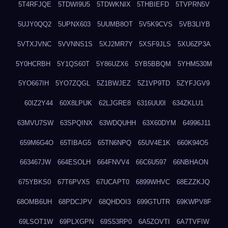
5T4RFJQE
5TDWI9U5
5TDWKNIX
5THBIEFD
5TVPRN5V
5UJY0QQ2
5UPNX603
5UUMB8OT
5V5K9CVS
5VB3LIYB
5VTXJVNC
5VVNNS1S
5XJ2MR7Y
5XSF9JLS
5XU6ZP3A
5Y0HCRBH
5Y1QS60T
5Y86UZX6
5YB5BBQM
5YHM530M
5YO667IH
5YO7ZQGL
5Z1BWJEZ
5Z1VP9TD
5ZYFJGV9
60IZ2Y44
60X8LPUK
62LJGRE8
6316UU0I
634ZKLU1
63MVU7SW
63SPQINX
63WDQUHH
63X60DYM
64996J11
659M6G4O
65TIBAG5
65TN6NPQ
65UV4E1K
660K94O5
663467JW
664ESOLH
664FNVV4
66C6U597
66NBHAON
675YBKS0
67T6PVX5
67UCAPT0
6899WHVC
68EZZKJQ
68OMB6UH
68PDCJPV
68QHDOI3
699GTUTR
69KWPV8F
69LSOT1W
69PLXGPN
69S53RP0
6A5ZOVTI
6A7TVFIW