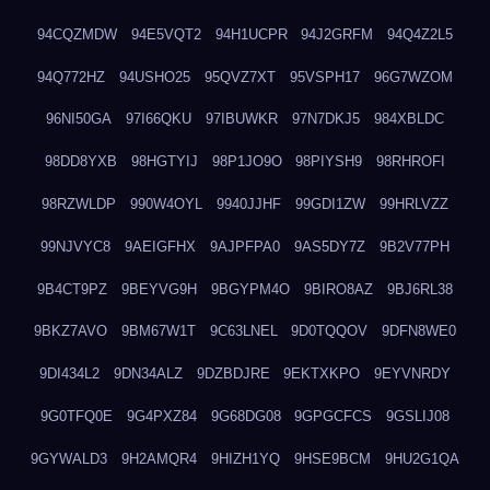
94CQZMDW
94E5VQT2
94H1UCPR
94J2GRFM
94Q4Z2L5
94Q772HZ
94USHO25
95QVZ7XT
95VSPH17
96G7WZOM
96NI50GA
97I66QKU
97IBUWKR
97N7DKJ5
984XBLDC
98DD8YXB
98HGTYIJ
98P1JO9O
98PIYSH9
98RHROFI
98RZWLDP
990W4OYL
9940JJHF
99GDI1ZW
99HRLVZZ
99NJVYC8
9AEIGFHX
9AJPFPA0
9AS5DY7Z
9B2V77PH
9B4CT9PZ
9BEYVG9H
9BGYPM4O
9BIRO8AZ
9BJ6RL38
9BKZ7AVO
9BM67W1T
9C63LNEL
9D0TQQOV
9DFN8WE0
9DI434L2
9DN34ALZ
9DZBDJRE
9EKTXKPO
9EYVNRDY
9G0TFQ0E
9G4PXZ84
9G68DG08
9GPGCFCS
9GSLIJ08
9GYWALD3
9H2AMQR4
9HIZH1YQ
9HSE9BCM
9HU2G1QA