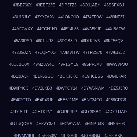
43BE766X
43EEF23E
43IP3TZ3
43OJ1AEY
43SSFXBJ
43U16JLC
43XY7A9N
441OKOJO
4474ZR0W
4489NF37
44AFGVXY
44CGH1H9
44E14L85
44VA5KJF
44XI8AFW
45A3IPS9
4601IURZ
46DGB3L9
46DLKJV6
46KT56QV
4728GJZN
47CQFY0O
47JMVITW
47TRZS70
47W8J2J2
48QJBQ0X
49MZ8W4O
49R1GYE9
49SPF3MJ
49WWVPJU
4B13IA3F
4B1N5SGO
4BOKJ6KQ
4C9HCESS
4D64LFAR
4D90P4CC
4DV2LKB3
4DWPQY14
4DYW6NWM
4DZ5J3RQ
4E402GTO
4E4R43JK
4EE6J1ME
4ENC34CO
4F88GRG8
4FDT5ITF
4GHTKFV1
4GJRPJFP
4GLC8SBG
4GOTUJAD
4GTUQOMS
4H5VY3Z1
4HCW1AJA
4HINPU4S
4HSR603T
4HVMV9QI
4I5H850W
4IL73M3I
4JGM8GIJ
4JH8IPKK