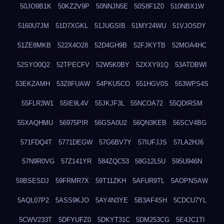
50JO9B1K
50KZ2V9P
50NNJN5E
50S8F1Z0
510NBX1W
5160U7JM
51D7XGKL
51JUGSIB
51MY24WU
51VJOSDY
51ZE8MKB
522X4O28
52D4GH9B
52FJKYTB
52MOA4HC
52SYO0Q2
52TPECFV
52W5K0BY
52XXY91Q
53ATDBWI
53EKZAMH
53Z8FUAW
54PKU5CO
551HGV0S
553WPS4S
55FLR3W1
55IE9L4V
55JKJF3L
55NCOA72
55QDIRSM
55XAQHMU
56975PIR
56GSA0U2
56QN3KEB
56SCV4BG
571FDQ4T
5771DEGW
57G6BV7Y
57IUFJJS
57LA2HJ6
57N9R0VG
57Z141YR
584ZQC53
58G12L5U
595U946N
59BSESDJ
59FRMR7X
59T11ZKH
5AFUR9TL
5AOPNSAW
5AQL07P2
5ASS9KJO
5AY4N3YE
5B3AF4SH
5CDCU7YL
5CWV233T
5DFYUFZ0
5DKYT31C
5DM253CG
5E4JC1TI