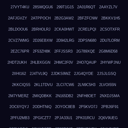
27VYT4KU
28SMQGU6
299T1G15
2A01R6QT
2AAYZL7V
2AFJGVZY
2ATPPOCH
2B2G3AW2
2BFZFCNW
2BKKV1H5
2BLDOOU6
2BRHOLRJ
2CKA0HWT
2CRELPQI
2CSOTXFR
2CVZ7WMG
2D26EBXW
2D942LRG
2DPSN680
2DU7LORM
2EZC76PR
2F53ZH8K
2FFJSSR3
2G789XQE
2G8M6D58
2HDT2UKH
2HLBXGGN
2HMC2F0V
2HO7QAUP
2HYWPJNU
2IIHI162
2J4TVL9Q
2JDKS9WZ
2JG4QYDE
2JSJLGSQ
2KKCIQS5
2KL1TDVU
2LCI7CW6
2LN9C5H3
2LVOI55N
2M7YMERZ
2MIQDBKK
2N165DB2
2NFH8OET
2NXDJSMA
2OC6YQYJ
2ODHTNIQ
2OYOC8EB
2P5KVO7J
2PB26F91
2PFU2MB3
2PGICZT7
2PJA33U1
2PK01RCU
2Q6V9UEG