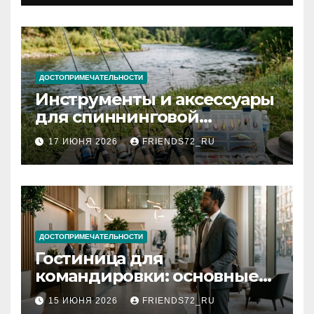
документов
ДОСТОПРИМЕЧАТЕЛЬНОСТИ
Инструменты и аксессуары
для спиннинговой
рыбалки: назначение и
17 ИЮНЯ 2026
FRIENDS72_RU
типы
ДОСТОПРИМЕЧАТЕЛЬНОСТИ
Гостиница для
командировки: основные
критерии выбора
15 ИЮНЯ 2026
FRIENDS72_RU