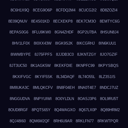
8C6H1X9Q
8CEG9O6P
8CFDQ2M4
8CUCG2I2
8D8ZOZI4
8E09QNUV
8E4S01KD
8ECXEKP8
8EK7CM3O
8EMTYC6G
8EPAS0G6
8FLU9KW0
8GN4ZHDF
8GP2U7BA
8HSUN8J4
8HV1LF0X
8I0XX43W
8IGK9S2K
8IKCGRHJ
8IN6KUU1
8IWWBYPE
8J75FPFS
8JJDB3C0
8JKNTZGY
8JO7GZIF
8JT3UC50
8K1AGK5W
8KEKFDIE
8KNPFC99
8KPYSBQS
8KXIFVGC
8KYIF5SK
8L34DAQF
8L74O55L
8LZ3S1IS
8M8UKA3C
8MLQKCFV
8N8F04EH
8NA0T4E7
8NDCJ7UZ
8NGGUDVA
8NPYUIWI
8O0YLDLN
8OASJ3P6
8OL9RU5T
8OUD8RGF
8PQTS65Y
8Q4WAGXO
8Q67LX0P
8Q89HRM2
8QJ48I60
8QM6M2QF
8RH6U9AR
8RKLFN77
8RKWTPQR