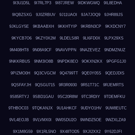
9I3U1D5L
9I7RL7P3
9I87JREW
9IDKWGWQ
9IL8EDHA
9IQBZSXG
9J0ZRBUV
9J11UAOI
9JA7JOQ9
9JHR89JS
9JKLGY5E
9KBAABXH
9KKHTYIP
9KRBN3CP
9KXDCNY7
9KYCB7O6
9KZY0X2M
9LDELS8R
9LI6FD0X
9LPX29XS
9M408HT8
9N08A9CF
9NAVVPPN
9NAZEVEZ
9NDMZNUZ
9NKKRBUS
9NM3IO8B
9NPDK8EO
9OKXN2KX
9PGFG1J0
9PIZMO0H
9Q3CVGCM
9Q4799TT
9QE0Y05S
9QEDJDIS
9QSFAYJH
9QSGU715
9R3R0930
9R51T71C
9RJEMRTS
9S85RTYJ
9SBD1GAU
9SC20R8W
9TC3RDIY
9TDEMFKU
9THBOC03
9TQKANJX
9U1AHKCF
9UDYO1HV
9UW8EUTC
9VL4EOJB
9VLVMX0I
9W0SDU2O
9WNDZ5OE
9WZXLZA9
9X1M8G59
9X1RL5NO
9X48TOD5
9XJI2XX2
9Y62DJFI