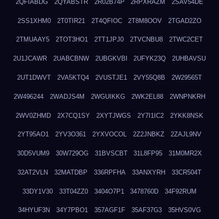
2QFIABDG
2QYABSTR
2R02B74P
2RPXRAZM
2SAV54DE
2SS1XHM0
2T0TIR21
2T4QFIOC
2T8M8OOV
2TGAD2ZO
2TMUAAY5
2TOT3HO1
2TT1JPJ0
2TVCNBU8
2TWC2CET
2U1JCAWR
2UABCBNW
2UBGKVBI
2UFYK23Q
2UHBAVSU
2UT1DWVT
2VA5KTQ4
2VUSTJE1
2VY55Q8B
2W29565T
2W496244
2WADJS4M
2WGUIKKG
2WK2EL88
2WNPNKRH
2WV0ZHMD
2X7CQ1SY
2XYTJWGS
2Y7I1IC2
2YKK8NSK
2YT95AO1
2YV3O361
2YXVOCOL
2Z2JNBKZ
2ZAJL9NV
30D5VUM9
30W729OG
31BVSCBT
31L8FP95
31M0MR2X
32AT2VLN
32MATDBP
336RPFHA
33ANXYRH
33CR504T
33DY1V30
33T04ZZ0
3404O7P1
3478760D
34F92RUM
34HYUF3N
34Y7PBO1
357AGF1F
35AF37G3
35HVS0VG