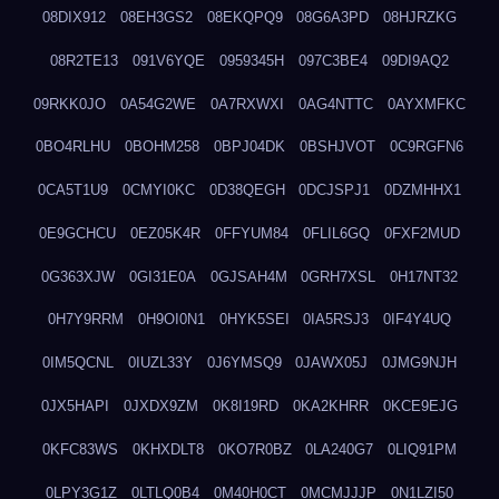
08DIX912
08EH3GS2
08EKQPQ9
08G6A3PD
08HJRZKG
08R2TE13
091V6YQE
0959345H
097C3BE4
09DI9AQ2
09RKK0JO
0A54G2WE
0A7RXWXI
0AG4NTTC
0AYXMFKC
0BO4RLHU
0BOHM258
0BPJ04DK
0BSHJVOT
0C9RGFN6
0CA5T1U9
0CMYI0KC
0D38QEGH
0DCJSPJ1
0DZMHHX1
0E9GCHCU
0EZ05K4R
0FFYUM84
0FLIL6GQ
0FXF2MUD
0G363XJW
0GI31E0A
0GJSAH4M
0GRH7XSL
0H17NT32
0H7Y9RRM
0H9OI0N1
0HYK5SEI
0IA5RSJ3
0IF4Y4UQ
0IM5QCNL
0IUZL33Y
0J6YMSQ9
0JAWX05J
0JMG9NJH
0JX5HAPI
0JXDX9ZM
0K8I19RD
0KA2KHRR
0KCE9EJG
0KFC83WS
0KHXDLT8
0KO7R0BZ
0LA240G7
0LIQ91PM
0LPY3G1Z
0LTLQ0B4
0M40H0CT
0MCMJJJP
0N1LZI50