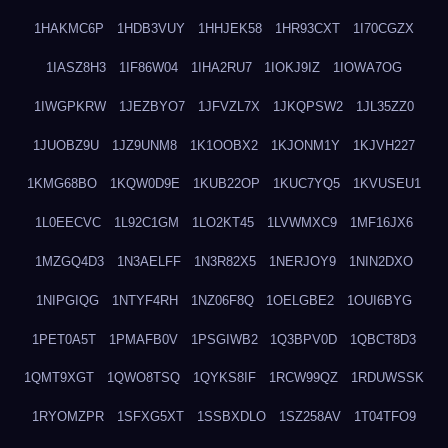
1HAKMC6P
1HDB3VUY
1HHJEK58
1HR93CXT
1I70CGZX
1IASZ8H3
1IF86W04
1IHA2RU7
1IOKJ9IZ
1IOWA7OG
1IWGPKRW
1JEZBYO7
1JFVZL7X
1JKQPSW2
1JL35ZZ0
1JUOBZ9U
1JZ9UNM8
1K1OOBX2
1KJONM1Y
1KJVH227
1KMG68BO
1KQW0D9E
1KUB22OP
1KUC7YQ5
1KVUSEU1
1L0EECVC
1L92C1GM
1LO2KT45
1LVWMXC9
1MF16JX6
1MZGQ4D3
1N3AELFF
1N3R82X5
1NERJOY9
1NIN2DXO
1NIPGIQG
1NTYF4RH
1NZ06F8Q
1OELGBE2
1OUI6BYG
1PET0A5T
1PMAFB0V
1PSGIWB2
1Q3BPV0D
1QBCT8D3
1QMT9XGT
1QWO8TSQ
1QYKS8IF
1RCW99QZ
1RDUWSSK
1RYOMZPR
1SFXG5XT
1SSBXDLO
1SZ258AV
1T04TFO9