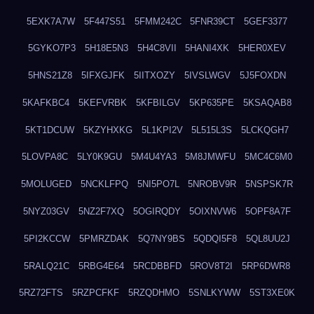
5EXK7A7W
5F447S51
5FMM242C
5FNR39CT
5GEF3377
5GYKO7P3
5H18E5N3
5H4C8VII
5HANI4XK
5HER0XEV
5HNS21Z8
5IFXGJFK
5IITXOZY
5IVSLWGV
5J5FOXDN
5KAFKBC4
5KEFVRBK
5KFBILGV
5KP635PE
5KSAQAB8
5KT1DCUW
5KZYHXKG
5L1KPI2V
5L515L3S
5LCKQGH7
5LOVPA8C
5LY0K9GU
5M4U4YA3
5M8JMWFU
5MC4C6M0
5MOLUGED
5NCKLFPQ
5NI5PO7L
5NROBV9R
5NSPSK7R
5NYZ03GV
5NZ2F7XQ
5OGIRQDY
5OIXNVW6
5OPF8A7F
5PI2KCCW
5PMRZDAK
5Q7NY9BS
5QDQI5F8
5QL8UU2J
5RALQ21C
5RBG4E64
5RCDBBFD
5ROV8T2I
5RP6DWR8
5RZ72FTS
5RZPCFKF
5RZQDHMO
5SNLKYWW
5ST3XE0K