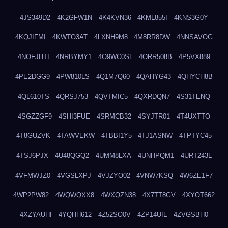
4JS349D2
4K2GFW1N
4K4KVN36
4KML855I
4KNS3G0Y
4KQJIFMI
4KWTO3AT
4LXNH9M8
4M8RR8DW
4NNSAVOG
4NOFJHTI
4NRBYMY1
4O9WC0SL
4ORR508B
4P5VX889
4PE2DGG9
4PW810LS
4Q1M7Q60
4QAHYG43
4QHYCH8B
4QL610TS
4QRSJ753
4QVTMIC5
4QXRDQN7
4S31TENQ
4SGZZGF9
4SHI3FUE
4SRMCB32
4SYJTR01
4T4UXTTO
4T8GUZVK
4TAWVEKW
4TBBI1Y5
4TJ1ASNW
4TPTYC45
4TSJ6PJX
4U48QGQ2
4UMM8LXA
4UNHPQM1
4URT243L
4VFMWJZ0
4VGSLXPJ
4VJZYO02
4VNW7KSQ
4W6ZE1F7
4WP2PW82
4WQWQXX8
4WXQZN38
4X7TT8GV
4XYOT662
4XZYAUHI
4YQHH612
4Z52SO0V
4ZP14UIL
4ZVGSBH0