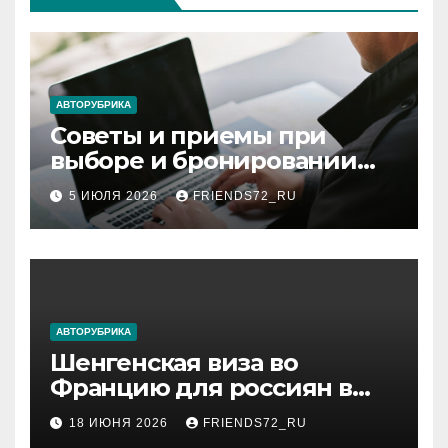
АВТОРУБРИКА
Советы и приемы при
выборе и бронировании
авиабилетов
5 ИЮЛЯ 2026
FRIENDS72_RU
АВТОРУБРИКА
Шенгенская виза во
Францию для россиян в
2026 году: сроки от 3 дней
18 ИЮНЯ 2026
FRIENDS72_RU
и список необходимых