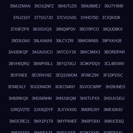
35MJZMAN
35O1QNFZ
36HUTLDS
36NU8MEJ
36U7Y0NR
376J215Y
377SG7JD
37CVGS0S
37IHO75D
37JQKID8
37X9FZP9
38J0SXQX
38NQ9PDV
38O70PCO
38QUD9KX
39D3U3A0
39LAIWA9
39LCYZRI
39MGWN55
39PXKH1B
3A43DKQP
3AGNJUCU
3ATCGY3X
3BKC9MX3
3BORDPAR
3BVH0QRQ
3BWP93L1
3BYQ70GJ
3C9KPDQV
3CL4BSMV
3EIFINEE
3EORXV8Z
3EQ3JWOM
3F09CZ9V
3F1DPDSC
3F84EALY
3GGDN4OR
3GKCN4NY
3GVOCWRP
3H28UNEO
3H92RKQ0
3HG56NHN
3HHJ1KQM
3HSTLPXX
3HSUVSEU
3JRQV2TE
3JX0QDYF
3LXYAX0G
3M0R5J0Y
3ME42K9J
3MOCREJ1
3MX1P1T9
3MYP6NEF
3N0IPODU
3N8UCE6Q
3NE5SFF6
3NH0FX33
3NISGAEP
3O3KQQ4F
3OBDFAXI