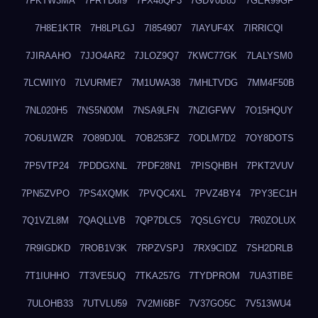
7FKTW3MA
7FRYD8I9
7FX48QP3
7GDV0B8J
7GER99GF
7H8E1KTR
7H8LPLGJ
7I854907
7IAYUF4X
7IRRICQI
7JIRAAHO
7JJO4AR2
7JLOZ9Q7
7KWC77GK
7LALYSM0
7LCWIIY0
7LVURME7
7M1UWA38
7MHLTVDG
7MM4F50B
7NL020H5
7NS5N00M
7NSA9LFN
7NZIGFWV
7O15HQUY
7O6U1WZR
7O89DJ0L
7OB253FZ
7ODLM7D2
7OY8DOTS
7P5VTP24
7PDDGXNL
7PDF28N1
7PISQHBH
7PKT2VUV
7PN5ZVPO
7PS4XQMK
7PVQC4XL
7PVZ4BY4
7PY3EC1H
7Q1VZL8M
7QAQLLVB
7QP7DLC5
7QSLGYCU
7R0ZOLUX
7R9IGDKD
7ROB1V3K
7RPZVSPJ
7RX9CIDZ
7SH2DRLB
7T1IUHHO
7T3VE5UQ
7TKA257G
7TYDPROM
7UA3TIBE
7ULOHB33
7UTVLU59
7V2MI6BF
7V37GO5C
7V513WU4