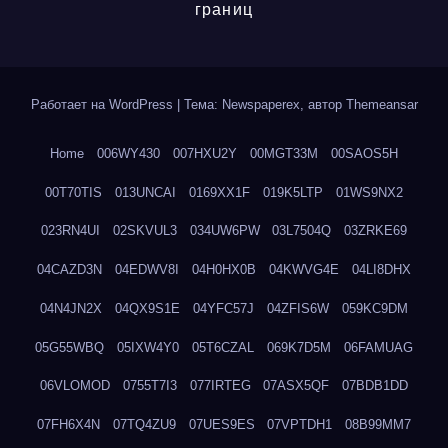
границ
Работает на WordPress
|
Тема: Newspaperex, автор
Themeansar
Home
006WY430
007HXU2Y
00MGT33M
00SAOS5H
00T70TIS
013UNCAI
0169XX1F
019K5LTP
01WS9NX2
023RN4UI
02SKVUL3
034UW6PW
03L7504Q
03ZRKE69
04CAZD3N
04EDWV8I
04H0HX0B
04KWVG4E
04LI8DHX
04N4JN2X
04QX9S1E
04YFC57J
04ZFIS6W
059KC9DM
05G55WBQ
05IXW4Y0
05T6CZAL
069K7D5M
06FAMUAG
06VLOMOD
0755T7I3
077IRTEG
07ASX5QF
07BDB1DD
07FH6X4N
07TQ4ZU9
07UES9ES
07VPTDH1
08B99MM7