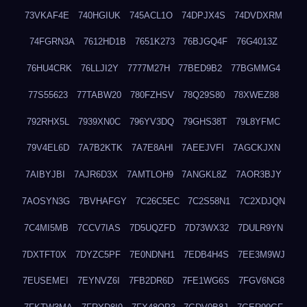
73VKAF4E
740HGIUK
745ACL1O
74DPJX4S
74DVDXRM
74FGRN3A
7612HD1B
7651K273
76BJGQ4F
76G4013Z
76HU4CRK
76LLJI2Y
7777M27H
77BED9B2
77BGMMG4
77S55623
77TABW20
780FZHSV
78Q29S80
78XWEZ88
792RHX5L
7939XN0C
796YV3DQ
79GHS38T
79L8YFMC
79V4EL6D
7A7B2KTK
7A7E8AHI
7AEEJVFI
7AGCKJXN
7AIBYJBI
7AJR6D3X
7AMTLOH9
7ANGKL8Z
7AOR3BJY
7AOSYN3G
7BVHAFGY
7C26C5EC
7C2S58N1
7C2XDJQN
7C4MI5MB
7CCV7IAS
7D5UQZFD
7D73WX32
7DULR9YN
7DXTFT0X
7DYZC5PF
7E0NDNH1
7EDB4H4S
7EE3M9WJ
7EUSEMEI
7EYNVZ6I
7FB2DR6D
7FE1WG6S
7FGV6NG8