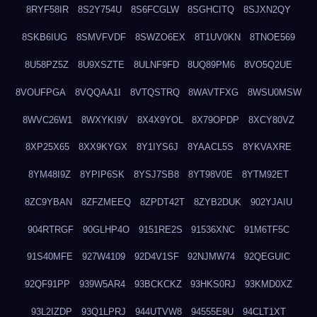
8RYF58IR
8S2Y754U
8S6FCGLW
8SGHCITQ
8SJXN2QY
8SKB6IUG
8SMVFVDF
8SWZO6EX
8T1UV0KN
8TNOE569
8U58PZ5Z
8U9XSZTE
8ULNF9FD
8UQ89PM6
8VO5Q2UE
8VOUFPGA
8VQQAA1I
8VTQSTRQ
8WAVTFXG
8WSU0MSW
8WVC26W1
8WXYKI9V
8X4X9YOL
8X79OPDP
8XCY80VZ
8XP25X65
8XX9KYGX
8Y1IYS6J
8YAACL5S
8YKVAXRE
8YM48I9Z
8YPIP6SK
8YSJ7SB8
8YT98V0E
8YTM92ET
8ZC9YBAN
8ZFZMEEQ
8ZPDT42T
8ZYB2DUK
902YJAIU
904RTRGF
90GLHP4O
9151RE2S
91536XNC
91M6TF5C
91S40MFE
927W4109
92D4V1SF
92NJMW74
92QEGUIC
92QF91PP
939W5AR4
93BCKCKZ
93HKS0RJ
93KMD0XZ
93L2IZDP
93Q1LPRJ
944UTVW8
94555E9U
94CLT1XT