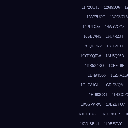
11P2UCTJ
126I93O6
1
133P7UOC
13COV7L8
14PRLC85
14WY7OYZ
16SBWI43
16U7RZJT
181QKVNV
18FL2H11
19YDYQRW
1AU5Q96D
1BR5X4KO
1CFFT9FI
1EN94O56
1EZXAZS
1GL2VJGH
1GRISVQA
1HR93CXT
1I70CGZ
1IWGPKRW
1JEZBYO7
1K1OOBX2
1KJONM1Y
1
1KVUSEU1
1L0EECVC