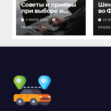
Советы и приемы
Шен
при выборе и
во 
бронировании
рос
5 ИЮЛЯ 2026
18 
авиабилетов
году
FRIENDS72_RU
дне
FRIEND
нео
док