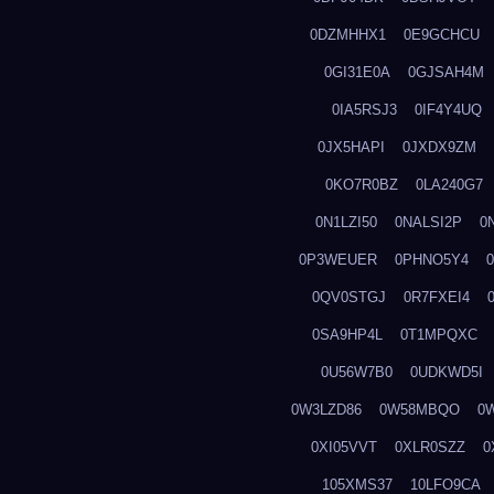
0DZMHHX1
0E9GCHCU
0GI31E0A
0GJSAH4M
0IA5RSJ3
0IF4Y4UQ
0JX5HAPI
0JXDX9ZM
0KO7R0BZ
0LA240G7
0N1LZI50
0NALSI2P
0
0P3WEUER
0PHNO5Y4
0QV0STGJ
0R7FXEI4
0SA9HP4L
0T1MPQXC
0U56W7B0
0UDKWD5I
0W3LZD86
0W58MBQO
0
0XI05VVT
0XLR0SZZ
0
105XMS37
10LFO9CA