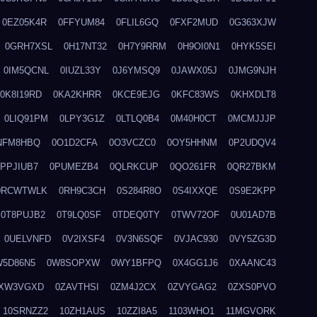
0EZ05K4R
0FFYUM84
0FLIL6GQ
0FXF2MUD
0G363XJW
0GRH7XSL
0H17NT32
0H7Y9RRM
0H9OI0N1
0HYK5SEI
0IM5QCNL
0IUZL33Y
0J6YMSQ9
0JAWX05J
0JMG9NJH
0K8I19RD
0KA2KHRR
0KCE9EJG
0KFC83WS
0KHXDLT8
0LIQ91PM
0LPY3G1Z
0LTLQ0B4
0M40H0CT
0MCMJJJP
NFM8HBQ
0O1D2CFA
0O3VCZC0
0OY5HHNM
0P2UDQV4
0PPJIUB7
0PUMEZB4
0QLRKCUP
0QO261FR
0QR27BKM
0RCWTWLK
0RH9C3CH
0S284R8O
0S4IXXQE
0S9E2KPP
0T8PUJB2
0T9LQ0SF
0TDEQ0TY
0TWV72OF
0U01AD7B
0UELVNFD
0V2IXSF4
0V3N6SQF
0VJAC930
0VY5ZG3D
W5D86N5
0W8SOPXW
0WY1BFPQ
0X4GG1J6
0XAANC43
XW3VGXD
0ZAVTHSI
0ZM4J2CX
0ZVYGAG2
0ZXS0PVO
10SRNZZ2
10ZH1AUS
10ZZI8A5
1103WHO1
11MGVORK