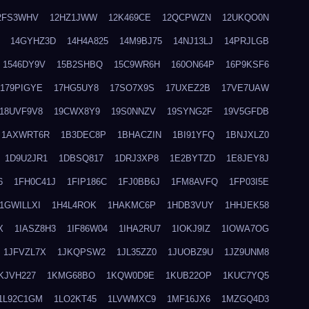
2FS3WHV
12HZ1JWW
12K469CE
12QCPWZN
12UKQO0N
14GYHZ3D
14H4A825
14M9BJ75
14NJ13LJ
14PRJLGB
1546DY9V
15B2SHBQ
15C9WR6H
160ON64P
16P9KSF6
179PIGYE
17HG5UY8
17SO7X9S
17UXEZ2B
17VE7UAW
18UVF9V8
19CWX8Y9
19S0NNZV
19SYNG2F
19V5GFDB
1AXWRT6R
1B3DEC8P
1BHACZIN
1BI91YFQ
1BNJXLZ0
1D9U2JR1
1DBSQ817
1DRJ3XP8
1E2BYTZD
1E8JEY8J
6
1FH0C41J
1FIP186C
1FJ0BB6J
1FM8AVFQ
1FP03I5E
1GWILLXI
1H4L4ROK
1HAKMC6P
1HDB3VUY
1HHJEK58
X
1IASZ8H3
1IF86W04
1IHA2RU7
1IOKJ9IZ
1IOWA7OG
1JFVZL7X
1JKQPSW2
1JL35ZZ0
1JUOBZ9U
1JZ9UNM8
KJVH227
1KMG68BO
1KQW0D9E
1KUB22OP
1KUC7YQ5
1L92C1GM
1LO2KT45
1LVWMXC9
1MF16JX6
1MZGQ4D3