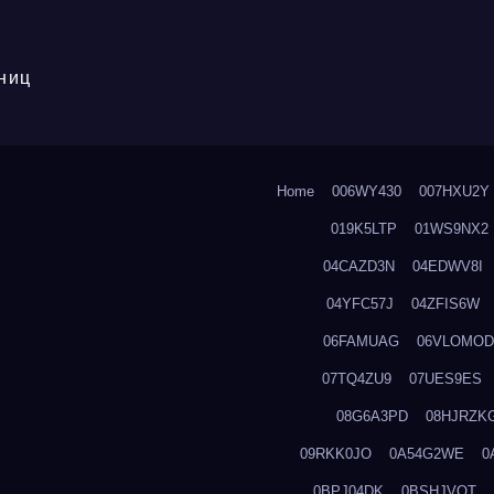
ниц
Home
006WY430
007HXU2Y
019K5LTP
01WS9NX2
04CAZD3N
04EDWV8I
04YFC57J
04ZFIS6W
06FAMUAG
06VLOMOD
07TQ4ZU9
07UES9ES
08G6A3PD
08HJRZK
09RKK0JO
0A54G2WE
0
0BPJ04DK
0BSHJVOT