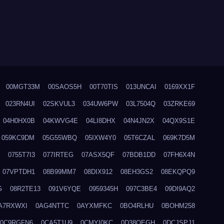
00MGT33M
00SAOS5H
00T70TIS
013UNCAI
0169XX1F
023RN4UI
02SKVUL3
034UW6PW
03L7504Q
03ZRKE69
04H0HX0B
04KWVG4E
04LI8DHX
04N4JN2X
04QX9S1E
059KC9DM
05G55WBQ
05IXW4Y0
05T6CZAL
069K7D5M
0755T7I3
077IRTEG
07ASX5QF
07BDB1DD
07FH6X4N
07VPTDH1
08B99MM7
08DIX912
08EH3GS2
08EKQPQ9
G
08R2TE13
091V6YQE
0959345H
097C3BE4
09DI9AQ2
A7RXWXI
0AG4NTTC
0AYXMFKC
0BO4RLHU
0BOHM258
0C9RGFN6
0CA5T1U9
0CMYI0KC
0D38QEGH
0DCJSPJ1