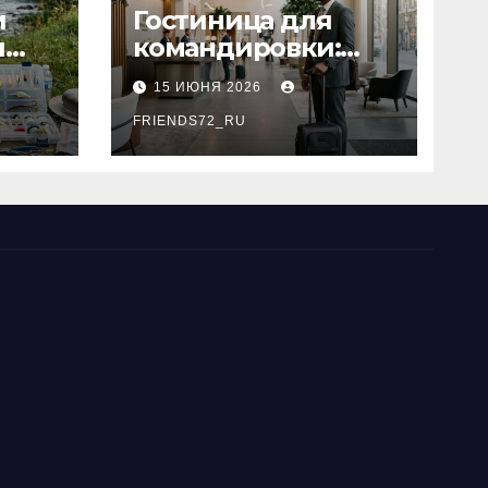
и
Гостиница для
я
командировки:
основные
15 ИЮНЯ 2026
критерии выбора
типы
FRIENDS72_RU