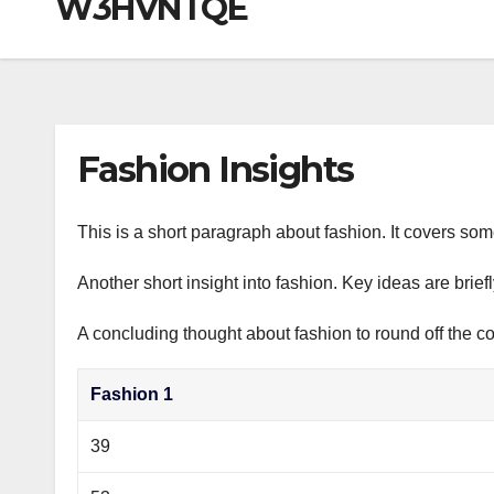
W3HVNTQE
р
a
i
A
а
m
k
p
в
i
p
и
т
Fashion Insights
ь
This is a short paragraph about fashion. It covers som
Another short insight into fashion. Key ideas are brief
A concluding thought about fashion to round off the co
Fashion 1
39