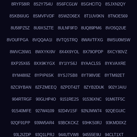
8RYF58IR
8S2Y754U
8S6FCGLW
8SGHCITQ
8SJXN2QY
8SKB6IUG
8SMVFVDF
8SWZO6EX
8T1UV0KN
8TNOE569
8U58PZ5Z
8U9XSZTE
8ULNF9FD
8UQ89PM6
8VO5Q2UE
8VOUFPGA
8VQQAA1I
8VTQSTRQ
8WAVTFXG
8WSU0MSW
8WVC26W1
8WXYKI9V
8X4X9YOL
8X79OPDP
8XCY80VZ
8XP25X65
8XX9KYGX
8Y1IYS6J
8YAACL5S
8YKVAXRE
8YM48I9Z
8YPIP6SK
8YSJ7SB8
8YT98V0E
8YTM92ET
8ZC9YBAN
8ZFZMEEQ
8ZPDT42T
8ZYB2DUK
902YJAIU
904RTRGF
90GLHP4O
9151RE2S
91536XNC
91M6TF5C
91S40MFE
927W4109
92D4V1SF
92NJMW74
92QEGUIC
92QF91PP
939W5AR4
93BCKCKZ
93HKS0RJ
93KMD0XZ
93L2IZDP
93Q1LPRJ
944UTVW8
94555E9U
94CLT1XT