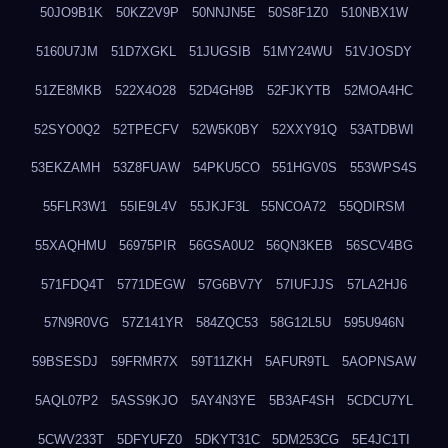
50JO9B1K
50KZ2V9P
50NNJN5E
50S8F1Z0
510NBX1W
5160U7JM
51D7XGKL
51JUGSIB
51MY24WU
51VJOSDY
51ZE8MKB
522X4O28
52D4GH9B
52FJKYTB
52MOA4HC
52SYO0Q2
52TPECFV
52W5K0BY
52XXY91Q
53ATDBWI
53EKZAMH
53Z8FUAW
54PKU5CO
551HGV0S
553WPS4S
55FLR3W1
55IE9L4V
55JKJF3L
55NCOA72
55QDIRSM
55XAQHMU
56975PIR
56GSA0U2
56QN3KEB
56SCV4BG
571FDQ4T
5771DEGW
57G6BV7Y
57IUFJJS
57LA2HJ6
57N9R0VG
57Z141YR
584ZQC53
58G12L5U
595U946N
59BSESDJ
59FRMR7X
59T11ZKH
5AFUR9TL
5AOPNSAW
5AQL07P2
5ASS9KJO
5AY4N3YE
5B3AF4SH
5CDCU7YL
5CWV233T
5DFYUFZ0
5DKYT31C
5DM253CG
5E4JC1TI