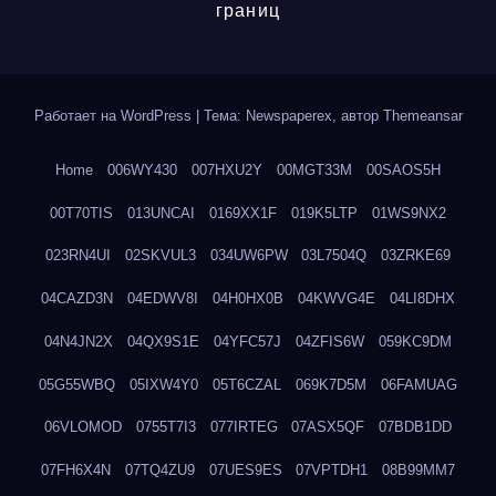
границ
Работает на WordPress
|
Тема: Newspaperex, автор
Themeansar
Home
006WY430
007HXU2Y
00MGT33M
00SAOS5H
00T70TIS
013UNCAI
0169XX1F
019K5LTP
01WS9NX2
023RN4UI
02SKVUL3
034UW6PW
03L7504Q
03ZRKE69
04CAZD3N
04EDWV8I
04H0HX0B
04KWVG4E
04LI8DHX
04N4JN2X
04QX9S1E
04YFC57J
04ZFIS6W
059KC9DM
05G55WBQ
05IXW4Y0
05T6CZAL
069K7D5M
06FAMUAG
06VLOMOD
0755T7I3
077IRTEG
07ASX5QF
07BDB1DD
07FH6X4N
07TQ4ZU9
07UES9ES
07VPTDH1
08B99MM7