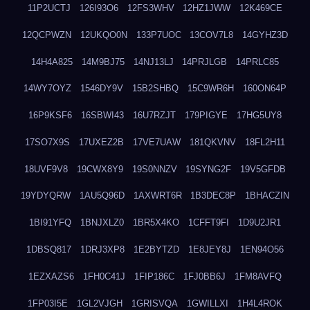
11P2UCTJ
126I93O6
12FS3WHV
12HZ1JWW
12K469CE
12QCPWZN
12UKQO0N
133P7UOC
13COV7L8
14GYHZ3D
14H4A825
14M9BJ75
14NJ13LJ
14PRJLGB
14PRLC85
14WY7OYZ
1546DY9V
15B2SHBQ
15C9WR6H
160ON64P
16P9KSF6
16SBWI43
16U7RZJT
179PIGYE
17HG5UY8
17SO7X9S
17UXEZ2B
17VE7UAW
181QKVNV
18FL2H11
18UVF9V8
19CWX8Y9
19S0NNZV
19SYNG2F
19V5GFDB
19YDYQRW
1AU5Q96D
1AXWRT6R
1B3DEC8P
1BHACZIN
1BI91YFQ
1BNJXLZ0
1BR5X4KO
1CFFT9FI
1D9U2JR1
1DBSQ817
1DRJ3XP8
1E2BYTZD
1E8JEY8J
1EN94O56
1EZXAZS6
1FH0C41J
1FIP186C
1FJ0BB6J
1FM8AVFQ
1FP03I5E
1GL2VJGH
1GRISVQA
1GWILLXI
1H4L4ROK