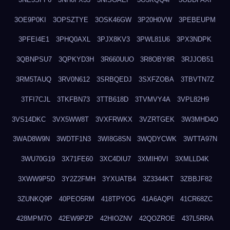
3OE9P0KI
3OPSZTYE
3OSK46GW
3P20H0VW
3PEBEUPM
3PFEI4E1
3PHQ0AXL
3PJX8KV3
3PWL81U6
3PX3NDPK
3QBNPSU7
3QPKYD3H
3R660UUO
3R8OBY8R
3RJJOB51
3RM5TAUQ
3RV0N612
3SRBQEDJ
3SXFZOBA
3TBVTN7Z
3TFI7CJL
3TKFBN73
3TTB618D
3TVMVY4A
3VPL82H9
3VS14DKC
3VX5WW8T
3VXFRWKX
3VZRTGEK
3W3MHD4O
3WAD8W9N
3WDTF1N3
3WI8G8SN
3WQDYCWK
3WTTA97N
3WU70G19
3X71FE60
3XC4DIU7
3XMIH0VI
3XMLLD4K
3XWW9P5D
3Y2Z2FMH
3YXUATB4
3Z3344KT
3ZBBJF82
3ZUNKQ9P
40PEO5RM
418TPYOG
41A6AQPI
41CR68ZC
428MPM7O
42EW9PZP
42HIOZNV
42QOZROE
437L5RRA