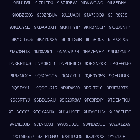
9I3U1D5L
9I7RL7P3
9I87JREW
9IDKWGWQ
9IL8EDHA
9IQBZSXG
9J0ZRBUV
9J11UAOI
9JA7JOQ9
9JHR89JS
9JKLGY5E
9KBAABXH
9KKHTYIP
9KRBN3CP
9KXDCNY7
9KYCB7O6
9KZY0X2M
9LDELS8R
9LI6FD0X
9LPX29XS
9M408HT8
9N08A9CF
9NAVVPPN
9NAZEVEZ
9NDMZNUZ
9NKKRBUS
9NM3IO8B
9NPDK8EO
9OKXN2KX
9PGFG1J0
9PIZMO0H
9Q3CVGCM
9Q4799TT
9QE0Y05S
9QEDJDIS
9QSFAYJH
9QSGU715
9R3R0930
9R51T71C
9RJEMRTS
9S85RTYJ
9SBD1GAU
9SC20R8W
9TC3RDIY
9TDEMFKU
9THBOC03
9TQKANJX
9U1AHKCF
9UDYO1HV
9UW8EUTC
9VL4EOJB
9VLVMX0I
9W0SDU2O
9WNDZ5OE
9WZXLZA9
9X1M8G59
9X1RL5NO
9X48TOD5
9XJI2XX2
9Y62DJFI