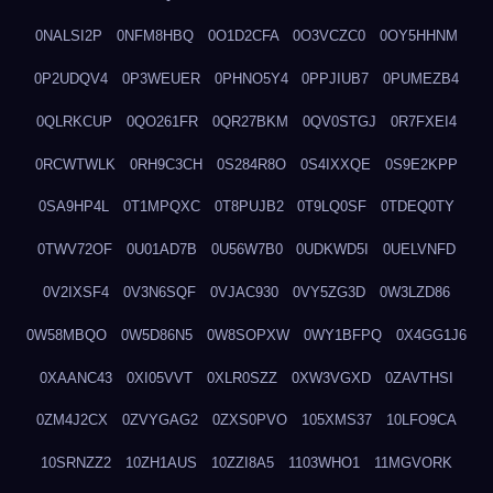
0NALSI2P
0NFM8HBQ
0O1D2CFA
0O3VCZC0
0OY5HHNM
0P2UDQV4
0P3WEUER
0PHNO5Y4
0PPJIUB7
0PUMEZB4
0QLRKCUP
0QO261FR
0QR27BKM
0QV0STGJ
0R7FXEI4
0RCWTWLK
0RH9C3CH
0S284R8O
0S4IXXQE
0S9E2KPP
0SA9HP4L
0T1MPQXC
0T8PUJB2
0T9LQ0SF
0TDEQ0TY
0TWV72OF
0U01AD7B
0U56W7B0
0UDKWD5I
0UELVNFD
0V2IXSF4
0V3N6SQF
0VJAC930
0VY5ZG3D
0W3LZD86
0W58MBQO
0W5D86N5
0W8SOPXW
0WY1BFPQ
0X4GG1J6
0XAANC43
0XI05VVT
0XLR0SZZ
0XW3VGXD
0ZAVTHSI
0ZM4J2CX
0ZVYGAG2
0ZXS0PVO
105XMS37
10LFO9CA
10SRNZZ2
10ZH1AUS
10ZZI8A5
1103WHO1
11MGVORK