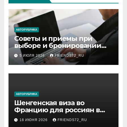
АВТОРУБРИКА
Советы и приемы при
выборе и бронировании
авиабилетов
5 ИЮЛЯ 2026
FRIENDS72_RU
АВТОРУБРИКА
Шенгенская виза во
Францию для россиян в
2026 году: сроки от 3 дней
18 ИЮНЯ 2026
FRIENDS72_RU
и список необходимых