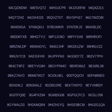
94CQZMDW
94E5VQT2
94H1UCPR
94J2GRFM
94Q4Z2L5
94Q772HZ
94USHO25
95QVZ7XT
95VSPH17
96G7WZOM
96NI50GA
97I66QKU
97IBUWKR
97N7DKJ5
984XBLDC
98DD8YXB
98HGTYIJ
98P1JO9O
98PIYSH9
98RHROFI
98RZWLDP
990W4OYL
9940JJHF
99GDI1ZW
99HRLVZZ
99NJVYC8
9AEIGFHX
9AJPFPA0
9AS5DY7Z
9B2V77PH
9B4CT9PZ
9BEYVG9H
9BGYPM4O
9BIRO8AZ
9BJ6RL38
9BKZ7AVO
9BM67W1T
9C63LNEL
9D0TQQOV
9DFN8WE0
9DI434L2
9DN34ALZ
9DZBDJRE
9EKTXKPO
9EYVNRDY
9G0TFQ0E
9G4PXZ84
9G68DG08
9GPGCFCS
9GSLIJ08
9GYWALD3
9H2AMQR4
9HIZH1YQ
9HSE9BCM
9HU2G1QA