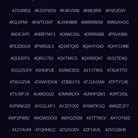
4JS349D2
4K2GFW1N
4K4KVN36
4KML855I
4KNS3G0Y
4KQJIFMI
4KWTO3AT
4LXNH9M8
4M8RR8DW
4NNSAVOG
4NOFJHTI
4NRBYMY1
4O9WC0SL
4ORR508B
4P5VX889
4PE2DGG9
4PW810LS
4Q1M7Q60
4QAHYG43
4QHYCH8B
4QL610TS
4QRSJ753
4QVTMIC5
4QXRDQN7
4S31TENQ
4SGZZGF9
4SHI3FUE
4SRMCB32
4SYJTR01
4T4UXTTO
4T8GUZVK
4TAWVEKW
4TBBI1Y5
4TJ1ASNW
4TPTYC45
4TSJ6PJX
4U48QGQ2
4UMM8LXA
4UNHPQM1
4URT243L
4VFMWJZ0
4VGSLXPJ
4VJZYO02
4VNW7KSQ
4W6ZE1F7
4WP2PW82
4WQWQXX8
4WXQZN38
4X7TT8GV
4XYOT662
4XZYAUHI
4YQHH612
4Z52SO0V
4ZP14UIL
4ZVGSBH0