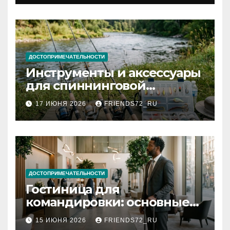
документов
ДОСТОПРИМЕЧАТЕЛЬНОСТИ
Инструменты и аксессуары
для спиннинговой
рыбалки: назначение и
17 ИЮНЯ 2026
FRIENDS72_RU
типы
ДОСТОПРИМЕЧАТЕЛЬНОСТИ
Гостиница для
командировки: основные
критерии выбора
15 ИЮНЯ 2026
FRIENDS72_RU