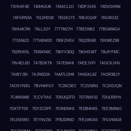
73VKAF4E
740HGIUK
745ACL1O
74DPJX4S
74DVDXRM
74FGRN3A
7612HD1B
7651K273
76BJGQ4F
76G4013Z
76HU4CRK
76LLJI2Y
7777M27H
77BED9B2
77BGMMG4
77S55623
77TABW20
780FZHSV
78Q29S80
78XWEZ88
792RHX5L
7939XN0C
796YV3DQ
79GHS38T
79L8YFMC
79V4EL6D
7A7B2KTK
7A7E8AHI
7AEEJVFI
7AGCKJXN
7AIBYJBI
7AJR6D3X
7AMTLOH9
7ANGKL8Z
7AOR3BJY
7AOSYN3G
7BVHAFGY
7C26C5EC
7C2S58N1
7C2XDJQN
7C4MI5MB
7CCV7IAS
7D5UQZFD
7D73WX32
7DULR9YN
7DXTFT0X
7DYZC5PF
7E0NDNH1
7EDB4H4S
7EE3M9WJ
7EUSEMEI
7EYNVZ6I
7FB2DR6D
7FE1WG6S
7FGV6NG8