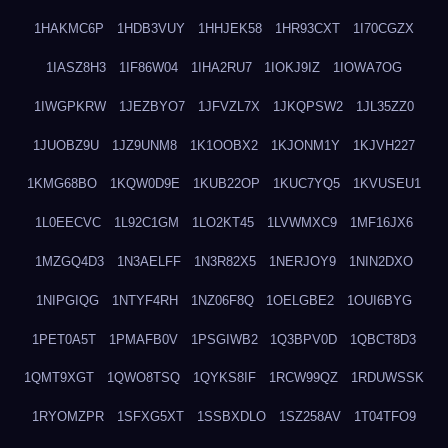
1HAKMC6P
1HDB3VUY
1HHJEK58
1HR93CXT
1I70CGZX
1IASZ8H3
1IF86W04
1IHA2RU7
1IOKJ9IZ
1IOWA7OG
1IWGPKRW
1JEZBYO7
1JFVZL7X
1JKQPSW2
1JL35ZZ0
1JUOBZ9U
1JZ9UNM8
1K1OOBX2
1KJONM1Y
1KJVH227
1KMG68BO
1KQW0D9E
1KUB22OP
1KUC7YQ5
1KVUSEU1
1L0EECVC
1L92C1GM
1LO2KT45
1LVWMXC9
1MF16JX6
1MZGQ4D3
1N3AELFF
1N3R82X5
1NERJOY9
1NIN2DXO
1NIPGIQG
1NTYF4RH
1NZ06F8Q
1OELGBE2
1OUI6BYG
1PET0A5T
1PMAFB0V
1PSGIWB2
1Q3BPV0D
1QBCT8D3
1QMT9XGT
1QWO8TSQ
1QYKS8IF
1RCW99QZ
1RDUWSSK
1RYOMZPR
1SFXG5XT
1SSBXDLO
1SZ258AV
1T04TFO9