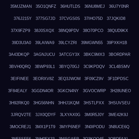
35MJZMAN
35O1QNFZ
36HUTLDS
36NU8MEJ
36U7Y0NR
376J215Y
377SG7JD
37CVGS0S
37IHO75D
37JQKID8
37X9FZP9
38J0SXQX
38NQ9PDV
38O70PCO
38QUD9KX
39D3U3A0
39LAIWA9
39LCYZRI
39MGWN55
39PXKH1B
3A43DKQP
3AGNJUCU
3ATCGY3X
3BKC9MX3
3BORDPAR
3BVH0QRQ
3BWP93L1
3BYQ70GJ
3C9KPDQV
3CL4BSMV
3EIFINEE
3EORXV8Z
3EQ3JWOM
3F09CZ9V
3F1DPDSC
3F84EALY
3GGDN4OR
3GKCN4NY
3GVOCWRP
3H28UNEO
3H92RKQ0
3HG56NHN
3HHJ1KQM
3HSTLPXX
3HSUVSEU
3JRQV2TE
3JX0QDYF
3LXYAX0G
3M0R5J0Y
3ME42K9J
3MOCREJ1
3MX1P1T9
3MYP6NEF
3N0IPODU
3N8UCE6Q
3NE5SFF6
3NH0FX33
3NISGAEP
3O3KQQ4F
3OBDFAXI