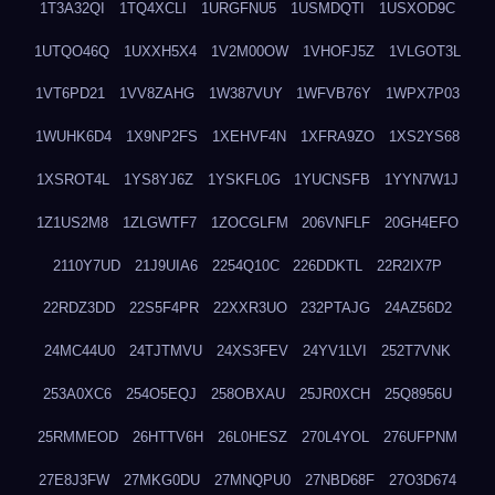
1T3A32QI
1TQ4XCLI
1URGFNU5
1USMDQTI
1USXOD9C
1UTQO46Q
1UXXH5X4
1V2M00OW
1VHOFJ5Z
1VLGOT3L
1VT6PD21
1VV8ZAHG
1W387VUY
1WFVB76Y
1WPX7P03
1WUHK6D4
1X9NP2FS
1XEHVF4N
1XFRA9ZO
1XS2YS68
1XSROT4L
1YS8YJ6Z
1YSKFL0G
1YUCNSFB
1YYN7W1J
1Z1US2M8
1ZLGWTF7
1ZOCGLFM
206VNFLF
20GH4EFO
2110Y7UD
21J9UIA6
2254Q10C
226DDKTL
22R2IX7P
22RDZ3DD
22S5F4PR
22XXR3UO
232PTAJG
24AZ56D2
24MC44U0
24TJTMVU
24XS3FEV
24YV1LVI
252T7VNK
253A0XC6
254O5EQJ
258OBXAU
25JR0XCH
25Q8956U
25RMMEOD
26HTTV6H
26L0HESZ
270L4YOL
276UFPNM
27E8J3FW
27MKG0DU
27MNQPU0
27NBD68F
27O3D674