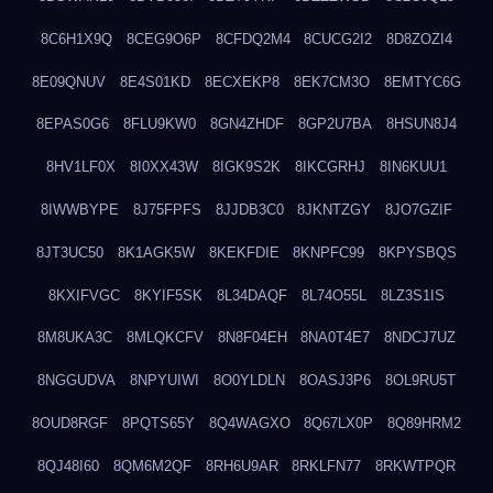
8C6H1X9Q
8CEG9O6P
8CFDQ2M4
8CUCG2I2
8D8ZOZI4
8E09QNUV
8E4S01KD
8ECXEKP8
8EK7CM3O
8EMTYC6G
8EPAS0G6
8FLU9KW0
8GN4ZHDF
8GP2U7BA
8HSUN8J4
8HV1LF0X
8I0XX43W
8IGK9S2K
8IKCGRHJ
8IN6KUU1
8IWWBYPE
8J75FPFS
8JJDB3C0
8JKNTZGY
8JO7GZIF
8JT3UC50
8K1AGK5W
8KEKFDIE
8KNPFC99
8KPYSBQS
8KXIFVGC
8KYIF5SK
8L34DAQF
8L74O55L
8LZ3S1IS
8M8UKA3C
8MLQKCFV
8N8F04EH
8NA0T4E7
8NDCJ7UZ
8NGGUDVA
8NPYUIWI
8O0YLDLN
8OASJ3P6
8OL9RU5T
8OUD8RGF
8PQTS65Y
8Q4WAGXO
8Q67LX0P
8Q89HRM2
8QJ48I60
8QM6M2QF
8RH6U9AR
8RKLFN77
8RKWTPQR