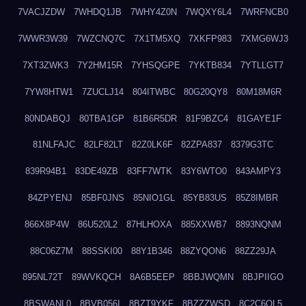
7VACJZDW
7WHDQ1JB
7WHY4Z0N
7WQXY6L4
7WRFNCB0
7WWR3W39
7WZCNQ7C
7X1TM5XQ
7XKFP983
7XMG6WJ3
7XT3ZWK3
7Y2HM15R
7YHSQGPE
7YKTB834
7YTLLGT7
7YW8HTW1
7ZUCLJ14
804ITWBC
80G20QY8
80M18M6R
80NDABQJ
80TBA1GP
81B6R5DR
81F9BZC4
81GAYE1F
81NLFAJC
82LF82LT
82Z0LK6F
82ZPA837
8379G3TC
839R94B1
83DE49ZB
83FF7WTK
83Y6WTO0
843AMPY3
84ZPYENJ
85BF0JNS
85NIO1GL
85YB83US
85Z8IMBR
866X8P4W
86U520L2
87HLHOXA
885XXWB7
8893NQNM
88C06Z7M
88SSKI00
88Y1B346
88ZYQON6
88ZZ29JA
895NL72T
89WVKQCH
8A6B5EEP
8BBJWQMN
8BJPIIGO
8BSWANL0
8BVB056I
8BZT9YKF
8BZZZWSD
8C2C6QL5