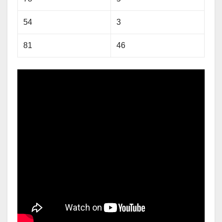
54
3
81
46