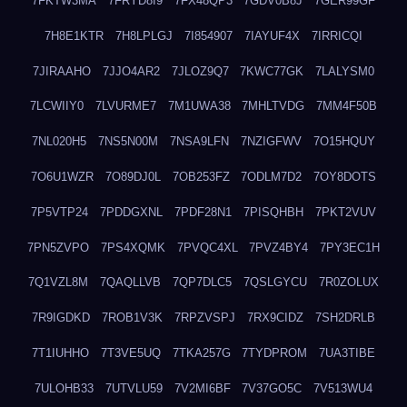
7FKTW3MA
7FRYD8I9
7FX48QP3
7GDV0B8J
7GER99GF
7H8E1KTR
7H8LPLGJ
7I854907
7IAYUF4X
7IRRICQI
7JIRAAHO
7JJO4AR2
7JLOZ9Q7
7KWC77GK
7LALYSM0
7LCWIIY0
7LVURME7
7M1UWA38
7MHLTVDG
7MM4F50B
7NL020H5
7NS5N00M
7NSA9LFN
7NZIGFWV
7O15HQUY
7O6U1WZR
7O89DJ0L
7OB253FZ
7ODLM7D2
7OY8DOTS
7P5VTP24
7PDDGXNL
7PDF28N1
7PISQHBH
7PKT2VUV
7PN5ZVPO
7PS4XQMK
7PVQC4XL
7PVZ4BY4
7PY3EC1H
7Q1VZL8M
7QAQLLVB
7QP7DLC5
7QSLGYCU
7R0ZOLUX
7R9IGDKD
7ROB1V3K
7RPZVSPJ
7RX9CIDZ
7SH2DRLB
7T1IUHHO
7T3VE5UQ
7TKA257G
7TYDPROM
7UA3TIBE
7ULOHB33
7UTVLU59
7V2MI6BF
7V37GO5C
7V513WU4