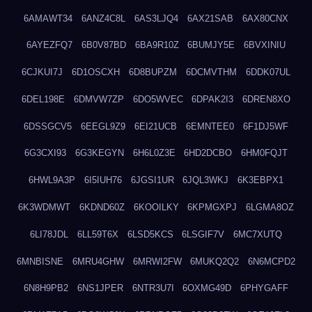
6AMAWT34
6ANZ4C8L
6AS3LJQ4
6AX21SAB
6AX80CNX
6AYEZFQ7
6B0V87BD
6BA9R10Z
6BUMJY5E
6BVXINIU
6CJKUI7J
6D1OSCXH
6D8BUPZM
6DCMVTHM
6DDK07UL
6DEL198E
6DMVW7ZP
6DO5WVEC
6DPAK2I3
6DREN8XO
6DSSGCV5
6EEGL9Z9
6EI21UCB
6EMNTEE0
6F1DJ5WF
6G3CXI93
6G3KEGYN
6H6L0Z3E
6HD2DCBO
6HM0FQJT
6HWL9A3P
6I5IUH76
6JGSI1UR
6JQL3WKJ
6K3EBPX1
6K3WDMWT
6KDND60Z
6KOOILKY
6KPMGXPJ
6LGMA8OZ
6LI78JDL
6LL59T6X
6LSD5KCS
6LSGIF7V
6MC7XUTQ
6MNBISNE
6MRU4GHW
6MRWI2FW
6MUKQ2Q2
6N6MCPD2
6N8H9PB2
6NS1JPER
6NTR3U7I
6OXMG49D
6PHYGAFF