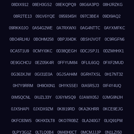
08DIX912
08EH3GS2
08EKQPQ9
08G6A3PD
08HJRZKG
08R2TE13
091V6YQE
0959345H
097C3BE4
09DI9AQ2
09RKK0JO
0A54G2WE
0A7RXWXI
0AG4NTTC
0AYXMFKC
0BO4RLHU
0BOHM258
0BPJ04DK
0BSHJVOT
0C9RGFN6
0CA5T1U9
0CMYI0KC
0D38QEGH
0DCJSPJ1
0DZMHHX1
0E9GCHCU
0EZ05K4R
0FFYUM84
0FLIL6GQ
0FXF2MUD
0G363XJW
0GI31E0A
0GJSAH4M
0GRH7XSL
0H17NT32
0H7Y9RRM
0H9OI0N1
0HYK5SEI
0IA5RSJ3
0IF4Y4UQ
0IM5QCNL
0IUZL33Y
0J6YMSQ9
0JAWX05J
0JMG9NJH
0JX5HAPI
0JXDX9ZM
0K8I19RD
0KA2KHRR
0KCE9EJG
0KFC83WS
0KHXDLT8
0KO7R0BZ
0LA240G7
0LIQ91PM
0LPY3G1Z
0LTLQ0B4
0M40H0CT
0MCMJJJP
0N1LZI50