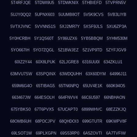
5T4RFJQE
5TDWI9U5
5TDWKNIX
5THBIEFD
5TVPRN5V
5UJY0QQ2
5UPNX603
5UUMB8OT
5V5K9CVS
5VB3LIYB
5VTXJVNC
5VVNNS1S
5XJ2MR7Y
5XSF9JLS
5XU6ZP3A
5Y0HCRBH
5Y1QS60T
5Y86UZX6
5YB5BBQM
5YHM530M
5YO667IH
5YO7ZQGL
5Z1BWJEZ
5Z1VP9TD
5ZYFJGV9
60IZ2Y44
60X8LPUK
62LJGRE8
6316UU0I
634ZKLU1
63MVU7SW
63SPQINX
63WDQUHH
63X60DYM
64996J11
659M6G4O
65TIBAG5
65TN6NPQ
65UV4E1K
660K94O5
663467JW
664ESOLH
664FNVV4
66C6U597
66NBHAON
675YBKS0
67T6PVX5
67UCAPT0
6899WHVC
68EZZKJQ
68OMB6UH
68PDCJPV
68QHDOI3
699GTUTR
69KWPV8F
69LSOT1W
69PLXGPN
69S53RP0
6A5ZOVTI
6A7TVFIW