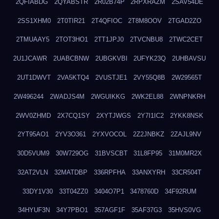
2QFIABDG
2QYABSTR
2R02B74P
2RPXRAZM
2SAV54DE
2SS1XHM0
2T0TIR21
2T4QFIOC
2T8M8OOV
2TGAD2ZO
2TMUAAY5
2TOT3HO1
2TT1JPJ0
2TVCNBU8
2TWC2CET
2U1JCAWR
2UABCBNW
2UBGKVBI
2UFYK23Q
2UHBAVSU
2UT1DWVT
2VA5KTQ4
2VUSTJE1
2VY55Q8B
2W29565T
2W496244
2WADJS4M
2WGUIKKG
2WK2EL88
2WNPNKRH
2WV0ZHMD
2X7CQ1SY
2XYTJWGS
2Y7I1IC2
2YKK8NSK
2YT95AO1
2YV3O361
2YXVOCOL
2Z2JNBKZ
2ZAJL9NV
30D5VUM9
30W729OG
31BVSCBT
31L8FP95
31M0MR2X
32AT2VLN
32MATDBP
336RPFHA
33ANXYRH
33CR504T
33DY1V30
33T04ZZ0
3404O7P1
3478760D
34F92RUM
34HYUF3N
34Y7PBO1
357AGF1F
35AF37G3
35HVS0VG