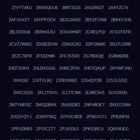
27VYT4KU
28SMQGU6
299T1G15
2A01R6QT
2AAYZL7V
2AFJGVZY
2ATPPOCH
2B2G3AW2
2BFZFCNW
2BKKV1H5
2BLDOOU6
2BRHOLRJ
2CKA0HWT
2CRELPQI
2CSOTXFR
2CVZ7WMG
2D26EBXW
2D942LRG
2DPSN680
2DU7LORM
2EZC76PR
2F53ZH8K
2FFJSSR3
2G789XQE
2G8M6D58
2HDT2UKH
2HLBXGGN
2HMC2F0V
2HO7QAUP
2HYWPJNU
2IIHI162
2J4TVL9Q
2JDKS9WZ
2JG4QYDE
2JSJLGSQ
2KKCIQS5
2KL1TDVU
2LCI7CW6
2LN9C5H3
2LVOI55N
2M7YMERZ
2MIQDBKK
2N165DB2
2NFH8OET
2NXDJSMA
2OC6YQYJ
2ODHTNIQ
2OYOC8EB
2P5KVO7J
2PB26F91
2PFU2MB3
2PGICZT7
2PJA33U1
2PK01RCU
2Q6V9UEG