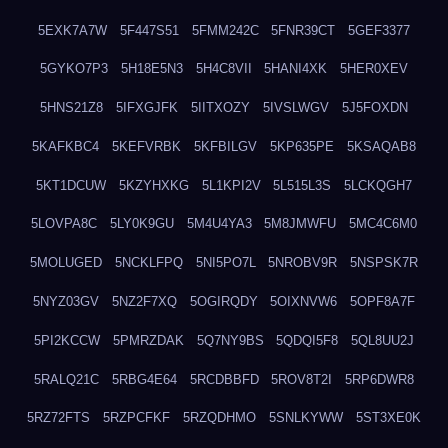
5EXK7A7W
5F447S51
5FMM242C
5FNR39CT
5GEF3377
5GYKO7P3
5H18E5N3
5H4C8VII
5HANI4XK
5HER0XEV
5HNS21Z8
5IFXGJFK
5IITXOZY
5IVSLWGV
5J5FOXDN
5KAFKBC4
5KEFVRBK
5KFBILGV
5KP635PE
5KSAQAB8
5KT1DCUW
5KZYHXKG
5L1KPI2V
5L515L3S
5LCKQGH7
5LOVPA8C
5LY0K9GU
5M4U4YA3
5M8JMWFU
5MC4C6M0
5MOLUGED
5NCKLFPQ
5NI5PO7L
5NROBV9R
5NSPSK7R
5NYZ03GV
5NZ2F7XQ
5OGIRQDY
5OIXNVW6
5OPF8A7F
5PI2KCCW
5PMRZDAK
5Q7NY9BS
5QDQI5F8
5QL8UU2J
5RALQ21C
5RBG4E64
5RCDBBFD
5ROV8T2I
5RP6DWR8
5RZ72FTS
5RZPCFKF
5RZQDHMO
5SNLKYWW
5ST3XE0K