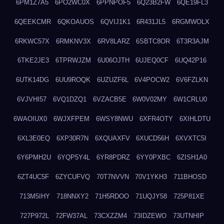
6PM1Z7A5
6PO2WC0X
6PPNPOF5
6Q23B2FW
6QE19FL3
6QEEKCMR
6QKOAUOS
6QVIJ1K1
6R431JL5
6RGMWOLX
6RKWC57X
6RMKNV3X
6RV8LARZ
6SBTC8OR
6T3R3AJM
6TKE2JE3
6TPRWJZM
6U06OJTH
6UJEQ0CF
6UQ42P16
6UTK14DG
6UU9ROQK
6UZUZF6L
6V4POCW2
6V6FZLKN
6VJVHI57
6VQ1DZQ1
6VZACB5E
6W0V02MY
6W1CRLU0
6WAOIUX0
6WJXFPEM
6WSY8NWU
6XFR4OTY
6XIHLDTU
6XL3E0EQ
6XP30R7N
6XQUAXFV
6XUCD56H
6XVXTC5I
6Y6PMH2U
6YQP5Y4L
6YR8PDRZ
6YY0PXBC
6ZISH1A0
6ZT4UC5F
6ZYCUFVQ
70T7NVVN
70V1YKH3
711BHOSD
713M5IHY
718NNXY2
71H5RDOO
71UQJY58
725P81XE
727P972L
72FW37AL
73CXZZM4
73IDZEWO
73UTNHIP