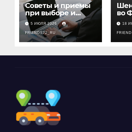
Советы и приемы
Шен
при выборе и
во 
бронировании
рос
5 ИЮЛЯ 2026
18 
авиабилетов
году
FRIENDS72_RU
дне
FRIEND
нео
док