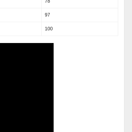
78
97
100