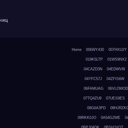
ниц
Home
006WY430
007HXU2Y
019K5LTP
01WS9NX2
04CAZD3N
04EDWV8I
04YFC57J
04ZFIS6W
06FAMUAG
06VLOMOD
07TQ4ZU9
07UES9ES
08G6A3PD
08HJRZK
09RKK0JO
0A54G2WE
0
0BPJ04DK
0BSHJVOT