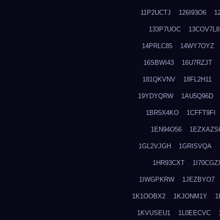
11P2UCTJ
126I93O6
1
133P7UOC
13COV7L8
14PRLC85
14WY7OYZ
16SBWI43
16U7RZJT
181QKVNV
18FL2H11
19YDYQRW
1AU5Q96D
1BR5X4KO
1CFFT9FI
1EN94O56
1EZXAZS
1GL2VJGH
1GRISVQA
1HR93CXT
1I70CGZ
1IWGPKRW
1JEZBYO7
1K1OOBX2
1KJONM1Y
1
1KVUSEU1
1L0EECVC