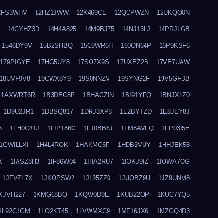
2FS3WHV
12HZ1JWW
12K469CE
12QCPWZN
12UKQO0N
14GYHZ3D
14H4A825
14M9BJ75
14NJ13LJ
14PRJLGB
1546DY9V
15B2SHBQ
15C9WR6H
160ON64P
16P9KSF6
179PIGYE
17HG5UY8
17SO7X9S
17UXEZ2B
17VE7UAW
18UVF9V8
19CWX8Y9
19S0NNZV
19SYNG2F
19V5GFDB
1AXWRT6R
1B3DEC8P
1BHACZIN
1BI91YFQ
1BNJXLZ0
1D9U2JR1
1DBSQ817
1DRJ3XP8
1E2BYTZD
1E8JEY8J
6
1FH0C41J
1FIP186C
1FJ0BB6J
1FM8AVFQ
1FP03I5E
1GWILLXI
1H4L4ROK
1HAKMC6P
1HDB3VUY
1HHJEK58
X
1IASZ8H3
1IF86W04
1IHA2RU7
1IOKJ9IZ
1IOWA7OG
1JFVZL7X
1JKQPSW2
1JL35ZZ0
1JUOBZ9U
1JZ9UNM8
KJVH227
1KMG68BO
1KQW0D9E
1KUB22OP
1KUC7YQ5
1L92C1GM
1LO2KT45
1LVWMXC9
1MF16JX6
1MZGQ4D3