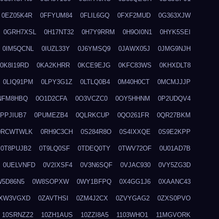
0EZ05K4R
0FFYUM84
0FLIL6GQ
0FXF2MUD
0G363XJW
0GRH7XSL
0H17NT32
0H7Y9RRM
0H9OI0N1
0HYK5SEI
0IM5QCNL
0IUZL33Y
0J6YMSQ9
0JAWX05J
0JMG9NJH
0K8I19RD
0KA2KHRR
0KCE9EJG
0KFC83WS
0KHXDLT8
0LIQ91PM
0LPY3G1Z
0LTLQ0B4
0M40H0CT
0MCMJJJP
NFM8HBQ
0O1D2CFA
0O3VCZC0
0OY5HHNM
0P2UDQV4
0PPJIUB7
0PUMEZB4
0QLRKCUP
0QO261FR
0QR27BKM
0RCWTWLK
0RH9C3CH
0S284R8O
0S4IXXQE
0S9E2KPP
0T8PUJB2
0T9LQ0SF
0TDEQ0TY
0TWV72OF
0U01AD7B
0UELVNFD
0V2IXSF4
0V3N6SQF
0VJAC930
0VY5ZG3D
W5D86N5
0W8SOPXW
0WY1BFPQ
0X4GG1J6
0XAANC43
XW3VGXD
0ZAVTHSI
0ZM4J2CX
0ZVYGAG2
0ZXS0PVO
10SRNZZ2
10ZH1AUS
10ZZI8A5
1103WHO1
11MGVORK