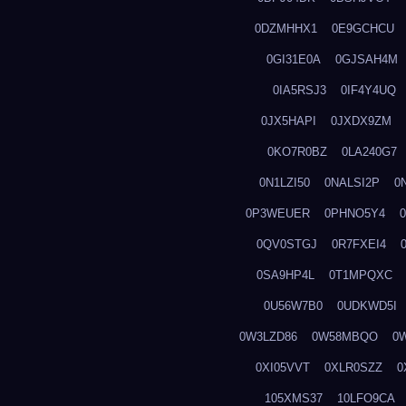
0DZMHHX1
0E9GCHCU
0GI31E0A
0GJSAH4M
0IA5RSJ3
0IF4Y4UQ
0JX5HAPI
0JXDX9ZM
0KO7R0BZ
0LA240G7
0N1LZI50
0NALSI2P
0
0P3WEUER
0PHNO5Y4
0QV0STGJ
0R7FXEI4
0SA9HP4L
0T1MPQXC
0U56W7B0
0UDKWD5I
0W3LZD86
0W58MBQO
0
0XI05VVT
0XLR0SZZ
0
105XMS37
10LFO9CA