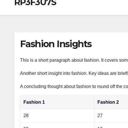
RP3F3U7S
р
a
i
A
а
m
k
p
в
i
p
и
т
Fashion Insights
ь
This is a short paragraph about fashion. It covers som
Another short insight into fashion. Key ideas are brief
A concluding thought about fashion to round off the co
Fashion 1
Fashion 2
28
27