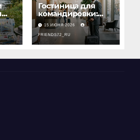
и
Гостиница для
я
командировки:
основные
15 ИЮНЯ 2026
критерии выбора
типы
FRIENDS72_RU