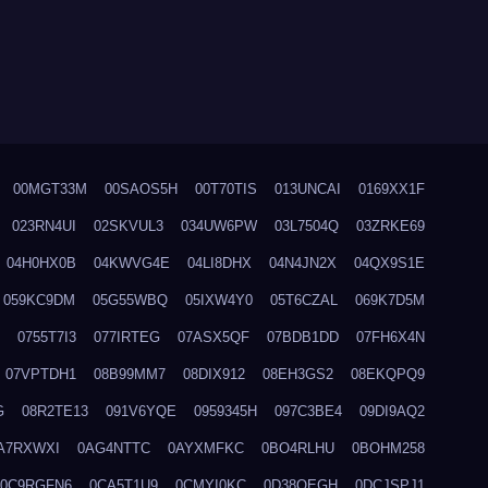
00MGT33M
00SAOS5H
00T70TIS
013UNCAI
0169XX1F
023RN4UI
02SKVUL3
034UW6PW
03L7504Q
03ZRKE69
04H0HX0B
04KWVG4E
04LI8DHX
04N4JN2X
04QX9S1E
059KC9DM
05G55WBQ
05IXW4Y0
05T6CZAL
069K7D5M
0755T7I3
077IRTEG
07ASX5QF
07BDB1DD
07FH6X4N
07VPTDH1
08B99MM7
08DIX912
08EH3GS2
08EKQPQ9
G
08R2TE13
091V6YQE
0959345H
097C3BE4
09DI9AQ2
A7RXWXI
0AG4NTTC
0AYXMFKC
0BO4RLHU
0BOHM258
0C9RGFN6
0CA5T1U9
0CMYI0KC
0D38QEGH
0DCJSPJ1