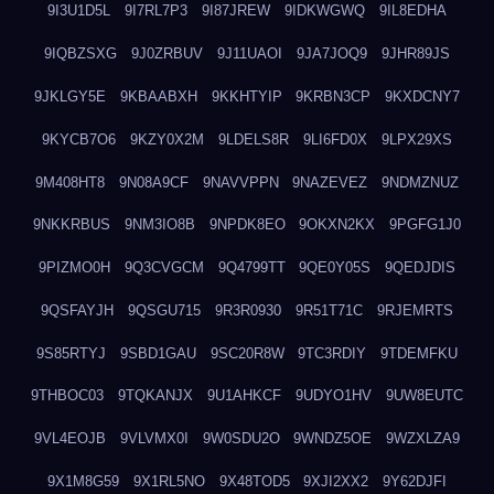
9I3U1D5L
9I7RL7P3
9I87JREW
9IDKWGWQ
9IL8EDHA
9IQBZSXG
9J0ZRBUV
9J11UAOI
9JA7JOQ9
9JHR89JS
9JKLGY5E
9KBAABXH
9KKHTYIP
9KRBN3CP
9KXDCNY7
9KYCB7O6
9KZY0X2M
9LDELS8R
9LI6FD0X
9LPX29XS
9M408HT8
9N08A9CF
9NAVVPPN
9NAZEVEZ
9NDMZNUZ
9NKKRBUS
9NM3IO8B
9NPDK8EO
9OKXN2KX
9PGFG1J0
9PIZMO0H
9Q3CVGCM
9Q4799TT
9QE0Y05S
9QEDJDIS
9QSFAYJH
9QSGU715
9R3R0930
9R51T71C
9RJEMRTS
9S85RTYJ
9SBD1GAU
9SC20R8W
9TC3RDIY
9TDEMFKU
9THBOC03
9TQKANJX
9U1AHKCF
9UDYO1HV
9UW8EUTC
9VL4EOJB
9VLVMX0I
9W0SDU2O
9WNDZ5OE
9WZXLZA9
9X1M8G59
9X1RL5NO
9X48TOD5
9XJI2XX2
9Y62DJFI