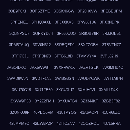
3OE9P0KI
3OPSZTYE
3OSK46GW
3P20H0VW
3PEBEUPM
3PFEI4E1
3PHQ0AXL
3PJX8KV3
3PWL81U6
3PX3NDPK
3QBNPSU7
3QPKYD3H
3R660UUO
3R8OBY8R
3RJJOB51
3RM5TAUQ
3RV0N612
3SRBQEDJ
3SXFZOBA
3TBVTN7Z
3TFI7CJL
3TKFBN73
3TTB618D
3TVMVY4A
3VPL82H9
3VS14DKC
3VX5WW8T
3VXFRWKX
3VZRTGEK
3W3MHD4O
3WAD8W9N
3WDTF1N3
3WI8G8SN
3WQDYCWK
3WTTA97N
3WU70G19
3X71FE60
3XC4DIU7
3XMIH0VI
3XMLLD4K
3XWW9P5D
3Y2Z2FMH
3YXUATB4
3Z3344KT
3ZBBJF82
3ZUNKQ9P
40PEO5RM
418TPYOG
41A6AQPI
41CR68ZC
428MPM7O
42EW9PZP
42HIOZNV
42QOZROE
437L5RRA