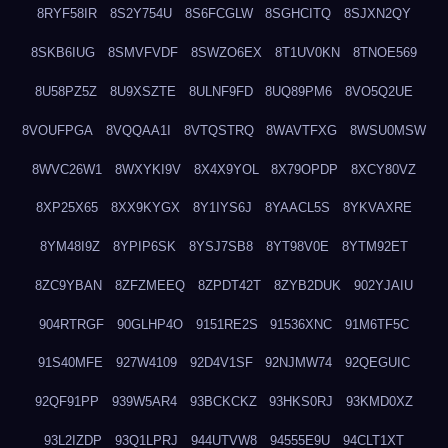
8RYF58IR
8S2Y754U
8S6FCGLW
8SGHCITQ
8SJXN2QY
8SKB6IUG
8SMVFVDF
8SWZO6EX
8T1UV0KN
8TNOE569
8U58PZ5Z
8U9XSZTE
8ULNF9FD
8UQ89PM6
8VO5Q2UE
8VOUFPGA
8VQQAA1I
8VTQSTRQ
8WAVTFXG
8WSU0MSW
8WVC26W1
8WXYKI9V
8X4X9YOL
8X79OPDP
8XCY80VZ
8XP25X65
8XX9KYGX
8Y1IYS6J
8YAACL5S
8YKVAXRE
8YM48I9Z
8YPIP6SK
8YSJ7SB8
8YT98V0E
8YTM92ET
8ZC9YBAN
8ZFZMEEQ
8ZPDT42T
8ZYB2DUK
902YJAIU
904RTRGF
90GLHP4O
9151RE2S
91536XNC
91M6TF5C
91S40MFE
927W4109
92D4V1SF
92NJMW74
92QEGUIC
92QF91PP
939W5AR4
93BCKCKZ
93HKS0RJ
93KMD0XZ
93L2IZDP
93Q1LPRJ
944UTVW8
94555E9U
94CLT1XT