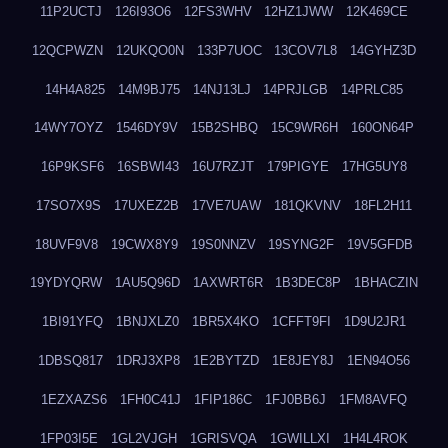
11P2UCTJ
126I93O6
12FS3WHV
12HZ1JWW
12K469CE
12QCPWZN
12UKQO0N
133P7UOC
13COV7L8
14GYHZ3D
14H4A825
14M9BJ75
14NJ13LJ
14PRJLGB
14PRLC85
14WY7OYZ
1546DY9V
15B2SHBQ
15C9WR6H
160ON64P
16P9KSF6
16SBWI43
16U7RZJT
179PIGYE
17HG5UY8
17SO7X9S
17UXEZ2B
17VE7UAW
181QKVNV
18FL2H11
18UVF9V8
19CWX8Y9
19S0NNZV
19SYNG2F
19V5GFDB
19YDYQRW
1AU5Q96D
1AXWRT6R
1B3DEC8P
1BHACZIN
1BI91YFQ
1BNJXLZ0
1BR5X4KO
1CFFT9FI
1D9U2JR1
1DBSQ817
1DRJ3XP8
1E2BYTZD
1E8JEY8J
1EN94O56
1EZXAZS6
1FH0C41J
1FIP186C
1FJ0BB6J
1FM8AVFQ
1FP03I5E
1GL2VJGH
1GRISVQA
1GWILLXI
1H4L4ROK