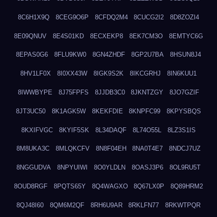
8C6H1X9Q
8CEG9O6P
8CFDQ2M4
8CUCG2I2
8D8ZOZI4
8E09QNUV
8E4S01KD
8ECXEKP8
8EK7CM3O
8EMTYC6G
8EPAS0G6
8FLU9KW0
8GN4ZHDF
8GP2U7BA
8HSUN8J4
8HV1LF0X
8I0XX43W
8IGK9S2K
8IKCGRHJ
8IN6KUU1
8IWWBYPE
8J75FPFS
8JJDB3C0
8JKNTZGY
8JO7GZIF
8JT3UC50
8K1AGK5W
8KEKFDIE
8KNPFC99
8KPYSBQS
8KXIFVGC
8KYIF5SK
8L34DAQF
8L74O55L
8LZ3S1IS
8M8UKA3C
8MLQKCFV
8N8F04EH
8NA0T4E7
8NDCJ7UZ
8NGGUDVA
8NPYUIWI
8O0YLDLN
8OASJ3P6
8OL9RU5T
8OUD8RGF
8PQTS65Y
8Q4WAGXO
8Q67LX0P
8Q89HRM2
8QJ48I60
8QM6M2QF
8RH6U9AR
8RKLFN77
8RKWTPQR