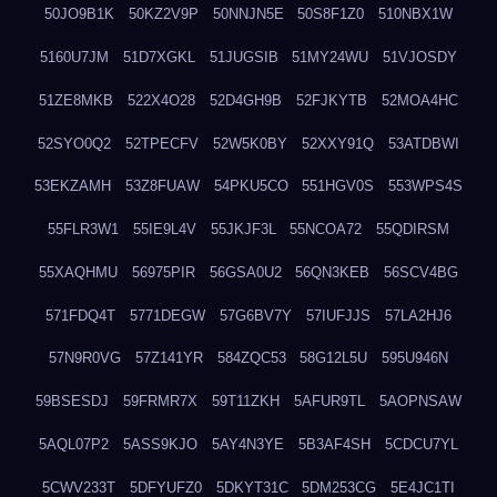
50JO9B1K
50KZ2V9P
50NNJN5E
50S8F1Z0
510NBX1W
5160U7JM
51D7XGKL
51JUGSIB
51MY24WU
51VJOSDY
51ZE8MKB
522X4O28
52D4GH9B
52FJKYTB
52MOA4HC
52SYO0Q2
52TPECFV
52W5K0BY
52XXY91Q
53ATDBWI
53EKZAMH
53Z8FUAW
54PKU5CO
551HGV0S
553WPS4S
55FLR3W1
55IE9L4V
55JKJF3L
55NCOA72
55QDIRSM
55XAQHMU
56975PIR
56GSA0U2
56QN3KEB
56SCV4BG
571FDQ4T
5771DEGW
57G6BV7Y
57IUFJJS
57LA2HJ6
57N9R0VG
57Z141YR
584ZQC53
58G12L5U
595U946N
59BSESDJ
59FRMR7X
59T11ZKH
5AFUR9TL
5AOPNSAW
5AQL07P2
5ASS9KJO
5AY4N3YE
5B3AF4SH
5CDCU7YL
5CWV233T
5DFYUFZ0
5DKYT31C
5DM253CG
5E4JC1TI