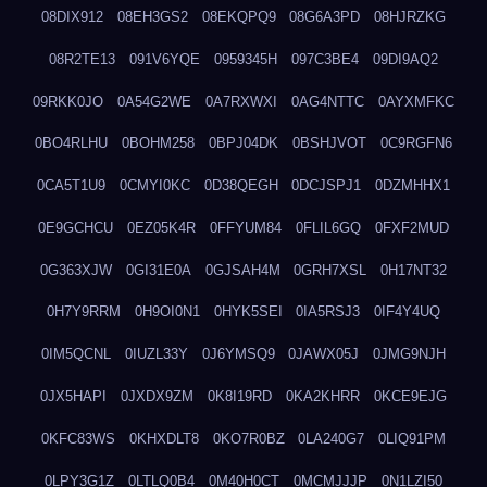
08DIX912
08EH3GS2
08EKQPQ9
08G6A3PD
08HJRZKG
08R2TE13
091V6YQE
0959345H
097C3BE4
09DI9AQ2
09RKK0JO
0A54G2WE
0A7RXWXI
0AG4NTTC
0AYXMFKC
0BO4RLHU
0BOHM258
0BPJ04DK
0BSHJVOT
0C9RGFN6
0CA5T1U9
0CMYI0KC
0D38QEGH
0DCJSPJ1
0DZMHHX1
0E9GCHCU
0EZ05K4R
0FFYUM84
0FLIL6GQ
0FXF2MUD
0G363XJW
0GI31E0A
0GJSAH4M
0GRH7XSL
0H17NT32
0H7Y9RRM
0H9OI0N1
0HYK5SEI
0IA5RSJ3
0IF4Y4UQ
0IM5QCNL
0IUZL33Y
0J6YMSQ9
0JAWX05J
0JMG9NJH
0JX5HAPI
0JXDX9ZM
0K8I19RD
0KA2KHRR
0KCE9EJG
0KFC83WS
0KHXDLT8
0KO7R0BZ
0LA240G7
0LIQ91PM
0LPY3G1Z
0LTLQ0B4
0M40H0CT
0MCMJJJP
0N1LZI50