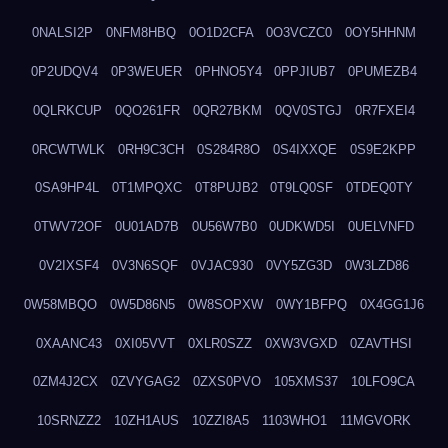
0NALSI2P
0NFM8HBQ
0O1D2CFA
0O3VCZC0
0OY5HHNM
0P2UDQV4
0P3WEUER
0PHNO5Y4
0PPJIUB7
0PUMEZB4
0QLRKCUP
0QO261FR
0QR27BKM
0QV0STGJ
0R7FXEI4
0RCWTWLK
0RH9C3CH
0S284R8O
0S4IXXQE
0S9E2KPP
0SA9HP4L
0T1MPQXC
0T8PUJB2
0T9LQ0SF
0TDEQ0TY
0TWV72OF
0U01AD7B
0U56W7B0
0UDKWD5I
0UELVNFD
0V2IXSF4
0V3N6SQF
0VJAC930
0VY5ZG3D
0W3LZD86
0W58MBQO
0W5D86N5
0W8SOPXW
0WY1BFPQ
0X4GG1J6
0XAANC43
0XI05VVT
0XLR0SZZ
0XW3VGXD
0ZAVTHSI
0ZM4J2CX
0ZVYGAG2
0ZXS0PVO
105XMS37
10LFO9CA
10SRNZZ2
10ZH1AUS
10ZZI8A5
1103WHO1
11MGVORK