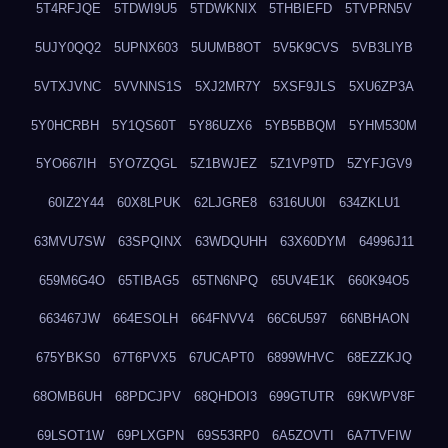
5T4RFJQE
5TDWI9U5
5TDWKNIX
5THBIEFD
5TVPRN5V
5UJY0QQ2
5UPNX603
5UUMB8OT
5V5K9CVS
5VB3LIYB
5VTXJVNC
5VVNNS1S
5XJ2MR7Y
5XSF9JLS
5XU6ZP3A
5Y0HCRBH
5Y1QS60T
5Y86UZX6
5YB5BBQM
5YHM530M
5YO667IH
5YO7ZQGL
5Z1BWJEZ
5Z1VP9TD
5ZYFJGV9
60IZ2Y44
60X8LPUK
62LJGRE8
6316UU0I
634ZKLU1
63MVU7SW
63SPQINX
63WDQUHH
63X60DYM
64996J11
659M6G4O
65TIBAG5
65TN6NPQ
65UV4E1K
660K94O5
663467JW
664ESOLH
664FNVV4
66C6U597
66NBHAON
675YBKS0
67T6PVX5
67UCAPT0
6899WHVC
68EZZKJQ
68OMB6UH
68PDCJPV
68QHDOI3
699GTUTR
69KWPV8F
69LSOT1W
69PLXGPN
69S53RP0
6A5ZOVTI
6A7TVFIW