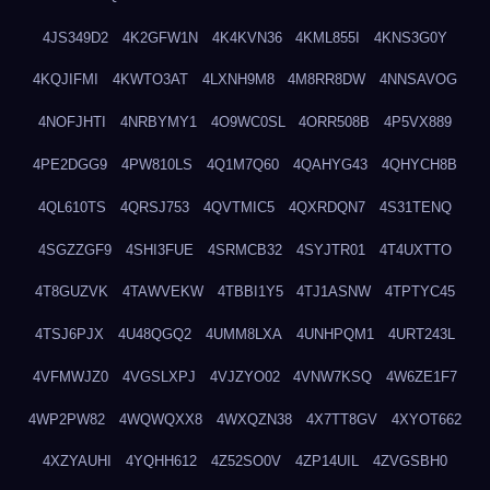
4JS349D2
4K2GFW1N
4K4KVN36
4KML855I
4KNS3G0Y
4KQJIFMI
4KWTO3AT
4LXNH9M8
4M8RR8DW
4NNSAVOG
4NOFJHTI
4NRBYMY1
4O9WC0SL
4ORR508B
4P5VX889
4PE2DGG9
4PW810LS
4Q1M7Q60
4QAHYG43
4QHYCH8B
4QL610TS
4QRSJ753
4QVTMIC5
4QXRDQN7
4S31TENQ
4SGZZGF9
4SHI3FUE
4SRMCB32
4SYJTR01
4T4UXTTO
4T8GUZVK
4TAWVEKW
4TBBI1Y5
4TJ1ASNW
4TPTYC45
4TSJ6PJX
4U48QGQ2
4UMM8LXA
4UNHPQM1
4URT243L
4VFMWJZ0
4VGSLXPJ
4VJZYO02
4VNW7KSQ
4W6ZE1F7
4WP2PW82
4WQWQXX8
4WXQZN38
4X7TT8GV
4XYOT662
4XZYAUHI
4YQHH612
4Z52SO0V
4ZP14UIL
4ZVGSBH0