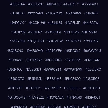
43BE766X
43EEF23E
43IP3TZ3
43OJ1AEY
43SSFXBJ
43U16JLC
43XY7A9N
441OKOJO
4474ZR0W
4489NF37
44AFGVXY
44CGH1H9
44E14L85
44VA5KJF
44XI8AFW
45A3IPS9
4601IURZ
46DGB3L9
46DLKJV6
46KT56QV
4728GJZN
47CQFY0O
47JMVITW
47TRZS70
47W8J2J2
48QJBQ0X
49MZ8W4O
49R1GYE9
49SPF3MJ
49WWVPJU
4B13IA3F
4B1N5SGO
4BOKJ6KQ
4C9HCESS
4D64LFAR
4D90P4CC
4DV2LKB3
4DWPQY14
4DYW6NWM
4DZ5J3RQ
4E402GTO
4E4R43JK
4EE6J1ME
4ENC34CO
4F88GRG8
4FDT5ITF
4GHTKFV1
4GJRPJFP
4GLC8SBG
4GOTUJAD
4GTUQOMS
4H5VY3Z1
4HCW1AJA
4HINPU4S
4HSR603T
4HVMV9QI
4I5H850W
4IL73M3I
4JGM8GIJ
4JH8IPKK