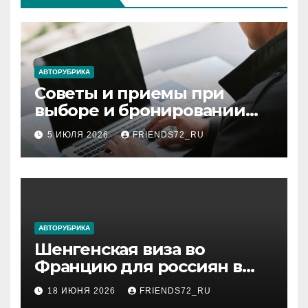
АВТОРУБРИКА
Советы и приемы при
выборе и бронировании
авиабилетов
5 ИЮЛЯ 2026
FRIENDS72_RU
АВТОРУБРИКА
Шенгенская виза во
Францию для россиян в
2026 году: сроки от 3 дней
18 ИЮНЯ 2026
FRIENDS72_RU
и список необходимых