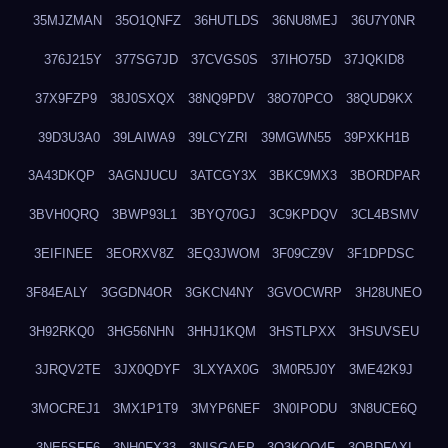
35MJZMAN
35O1QNFZ
36HUTLDS
36NU8MEJ
36U7Y0NR
376J215Y
377SG7JD
37CVGS0S
37IHO75D
37JQKID8
37X9FZP9
38J0SXQX
38NQ9PDV
38O70PCO
38QUD9KX
39D3U3A0
39LAIWA9
39LCYZRI
39MGWN55
39PXKH1B
3A43DKQP
3AGNJUCU
3ATCGY3X
3BKC9MX3
3BORDPAR
3BVH0QRQ
3BWP93L1
3BYQ70GJ
3C9KPDQV
3CL4BSMV
3EIFINEE
3EORXV8Z
3EQ3JWOM
3F09CZ9V
3F1DPDSC
3F84EALY
3GGDN4OR
3GKCN4NY
3GVOCWRP
3H28UNEO
3H92RKQ0
3HG56NHN
3HHJ1KQM
3HSTLPXX
3HSUVSEU
3JRQV2TE
3JX0QDYF
3LXYAX0G
3M0R5J0Y
3ME42K9J
3MOCREJ1
3MX1P1T9
3MYP6NEF
3N0IPODU
3N8UCE6Q
3NE5SFF6
3NH0FX33
3NISGAEP
3O3KQQ4F
3OBDFAXI