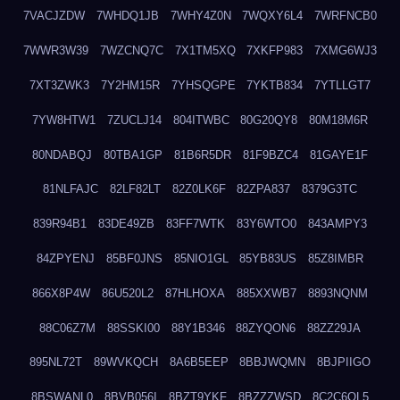
7VACJZDW
7WHDQ1JB
7WHY4Z0N
7WQXY6L4
7WRFNCB0
7WWR3W39
7WZCNQ7C
7X1TM5XQ
7XKFP983
7XMG6WJ3
7XT3ZWK3
7Y2HM15R
7YHSQGPE
7YKTB834
7YTLLGT7
7YW8HTW1
7ZUCLJ14
804ITWBC
80G20QY8
80M18M6R
80NDABQJ
80TBA1GP
81B6R5DR
81F9BZC4
81GAYE1F
81NLFAJC
82LF82LT
82Z0LK6F
82ZPA837
8379G3TC
839R94B1
83DE49ZB
83FF7WTK
83Y6WTO0
843AMPY3
84ZPYENJ
85BF0JNS
85NIO1GL
85YB83US
85Z8IMBR
866X8P4W
86U520L2
87HLHOXA
885XXWB7
8893NQNM
88C06Z7M
88SSKI00
88Y1B346
88ZYQON6
88ZZ29JA
895NL72T
89WVKQCH
8A6B5EEP
8BBJWQMN
8BJPIIGO
8BSWANL0
8BVB056I
8BZT9YKF
8BZZZWSD
8C2C6QL5