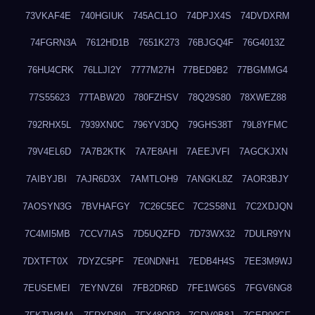
73VKAF4E
740HGIUK
745ACL1O
74DPJX4S
74DVDXRM
74FGRN3A
7612HD1B
7651K273
76BJGQ4F
76G4013Z
76HU4CRK
76LLJI2Y
7777M27H
77BED9B2
77BGMMG4
77S55623
77TABW20
780FZHSV
78Q29S80
78XWEZ88
792RHX5L
7939XN0C
796YV3DQ
79GHS38T
79L8YFMC
79V4EL6D
7A7B2KTK
7A7E8AHI
7AEEJVFI
7AGCKJXN
7AIBYJBI
7AJR6D3X
7AMTLOH9
7ANGKL8Z
7AOR3BJY
7AOSYN3G
7BVHAFGY
7C26C5EC
7C2S58N1
7C2XDJQN
7C4MI5MB
7CCV7IAS
7D5UQZFD
7D73WX32
7DULR9YN
7DXTFT0X
7DYZC5PF
7E0NDNH1
7EDB4H4S
7EE3M9WJ
7EUSEMEI
7EYNVZ6I
7FB2DR6D
7FE1WG6S
7FGV6NG8