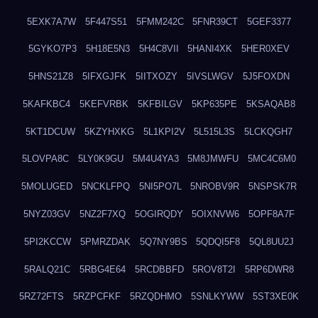
5EXK7A7W
5F447S51
5FMM242C
5FNR39CT
5GEF3377
5GYKO7P3
5H18E5N3
5H4C8VII
5HANI4XK
5HER0XEV
5HNS21Z8
5IFXGJFK
5IITXOZY
5IVSLWGV
5J5FOXDN
5KAFKBC4
5KEFVRBK
5KFBILGV
5KP635PE
5KSAQAB8
5KT1DCUW
5KZYHXKG
5L1KPI2V
5L515L3S
5LCKQGH7
5LOVPA8C
5LY0K9GU
5M4U4YA3
5M8JMWFU
5MC4C6M0
5MOLUGED
5NCKLFPQ
5NI5PO7L
5NROBV9R
5NSPSK7R
5NYZ03GV
5NZ2F7XQ
5OGIRQDY
5OIXNVW6
5OPF8A7F
5PI2KCCW
5PMRZDAK
5Q7NY9BS
5QDQI5F8
5QL8UU2J
5RALQ21C
5RBG4E64
5RCDBBFD
5ROV8T2I
5RP6DWR8
5RZ72FTS
5RZPCFKF
5RZQDHMO
5SNLKYWW
5ST3XE0K