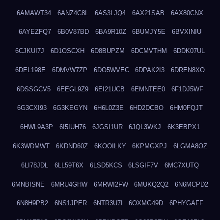
6AMAWT34
6ANZ4C8L
6AS3LJQ4
6AX21SAB
6AX80CNX
6AYEZFQ7
6B0V87BD
6BA9R10Z
6BUMJY5E
6BVXINIU
6CJKUI7J
6D1OSCXH
6D8BUPZM
6DCMVTHM
6DDK07UL
6DEL198E
6DMVW7ZP
6DO5WVEC
6DPAK2I3
6DREN8XO
6DSSGCV5
6EEGL9Z9
6EI21UCB
6EMNTEE0
6F1DJ5WF
6G3CXI93
6G3KEGYN
6H6L0Z3E
6HD2DCBO
6HM0FQJT
6HWL9A3P
6I5IUH76
6JGSI1UR
6JQL3WKJ
6K3EBPX1
6K3WDMWT
6KDND60Z
6KOOILKY
6KPMGXPJ
6LGMA8OZ
6LI78JDL
6LL59T6X
6LSD5KCS
6LSGIF7V
6MC7XUTQ
6MNBISNE
6MRU4GHW
6MRWI2FW
6MUKQ2Q2
6N6MCPD2
6N8H9PB2
6NS1JPER
6NTR3U7I
6OXMG49D
6PHYGAFF