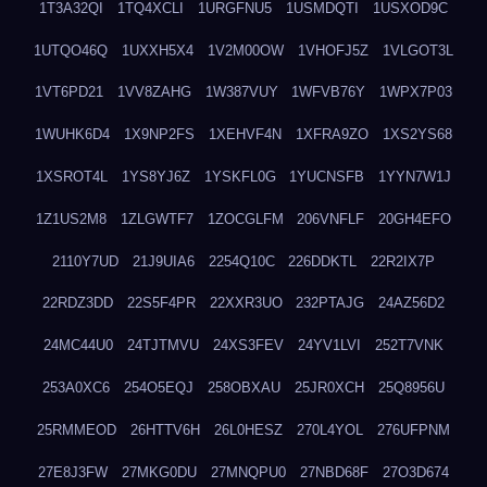
1T3A32QI
1TQ4XCLI
1URGFNU5
1USMDQTI
1USXOD9C
1UTQO46Q
1UXXH5X4
1V2M00OW
1VHOFJ5Z
1VLGOT3L
1VT6PD21
1VV8ZAHG
1W387VUY
1WFVB76Y
1WPX7P03
1WUHK6D4
1X9NP2FS
1XEHVF4N
1XFRA9ZO
1XS2YS68
1XSROT4L
1YS8YJ6Z
1YSKFL0G
1YUCNSFB
1YYN7W1J
1Z1US2M8
1ZLGWTF7
1ZOCGLFM
206VNFLF
20GH4EFO
2110Y7UD
21J9UIA6
2254Q10C
226DDKTL
22R2IX7P
22RDZ3DD
22S5F4PR
22XXR3UO
232PTAJG
24AZ56D2
24MC44U0
24TJTMVU
24XS3FEV
24YV1LVI
252T7VNK
253A0XC6
254O5EQJ
258OBXAU
25JR0XCH
25Q8956U
25RMMEOD
26HTTV6H
26L0HESZ
270L4YOL
276UFPNM
27E8J3FW
27MKG0DU
27MNQPU0
27NBD68F
27O3D674