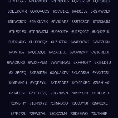
6PM1Z7A5
6PO2WC0X
6PPNPOF5
6Q23B2FW
6QE19FL3
6QEEKCMR
6QKOAUOS
6QVIJ1K1
6R431JL5
6RGMWOLX
6RKWC57X
6RMKNV3X
6RV8LARZ
6SBTC8OR
6T3R3AJM
6TKE2JE3
6TPRWJZM
6U06OJTH
6UJEQ0CF
6UQ42P16
6UTK14DG
6UU9ROQK
6UZUZF6L
6V4POCW2
6V6FZLKN
6VJVHI57
6VQ1DZQ1
6VZACB5E
6W0V02MY
6W1CRLU0
6WAOIUX0
6WJXFPEM
6WSY8NWU
6XFR4OTY
6XIHLDTU
6XL3E0EQ
6XP30R7N
6XQUAXFV
6XUCD56H
6XVXTC5I
6Y6PMH2U
6YQP5Y4L
6YR8PDRZ
6YY0PXBC
6ZISH1A0
6ZT4UC5F
6ZYCUFVQ
70T7NVVN
70V1YKH3
711BHOSD
713M5IHY
718NNXY2
71H5RDOO
71UQJY58
725P81XE
727P972L
72FW37AL
73CXZZM4
73IDZEWO
73UTNHIP