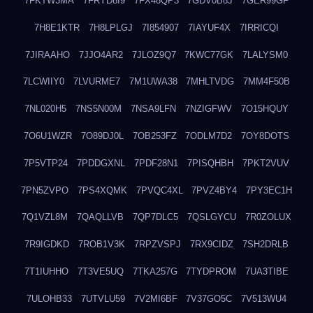
7FKTW3MA
7FRYD8I9
7FX48QP3
7GDV0B8J
7GER99GF
7H8E1KTR
7H8LPLGJ
7I854907
7IAYUF4X
7IRRICQI
7JIRAAHO
7JJO4AR2
7JLOZ9Q7
7KWC77GK
7LALYSM0
7LCWIIY0
7LVURME7
7M1UWA38
7MHLTVDG
7MM4F50B
7NL020H5
7NS5N00M
7NSA9LFN
7NZIGFWV
7O15HQUY
7O6U1WZR
7O89DJ0L
7OB253FZ
7ODLM7D2
7OY8DOTS
7P5VTP24
7PDDGXNL
7PDF28N1
7PISQHBH
7PKT2VUV
7PN5ZVPO
7PS4XQMK
7PVQC4XL
7PVZ4BY4
7PY3EC1H
7Q1VZL8M
7QAQLLVB
7QP7DLC5
7QSLGYCU
7R0ZOLUX
7R9IGDKD
7ROB1V3K
7RPZVSPJ
7RX9CIDZ
7SH2DRLB
7T1IUHHO
7T3VE5UQ
7TKA257G
7TYDPROM
7UA3TIBE
7ULOHB33
7UTVLU59
7V2MI6BF
7V37GO5C
7V513WU4