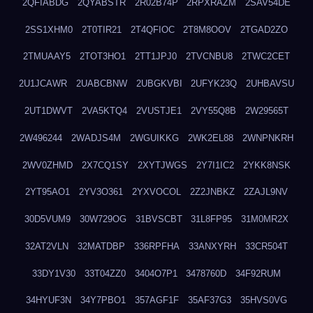
2QFIABDG
2QYABSTR
2R02B74P
2RPXRAZM
2SAV54DE
2SS1XHM0
2T0TIR21
2T4QFIOC
2T8M8OOV
2TGAD2ZO
2TMUAAY5
2TOT3HO1
2TT1JPJ0
2TVCNBU8
2TWC2CET
2U1JCAWR
2UABCBNW
2UBGKVBI
2UFYK23Q
2UHBAVSU
2UT1DWVT
2VA5KTQ4
2VUSTJE1
2VY55Q8B
2W29565T
2W496244
2WADJS4M
2WGUIKKG
2WK2EL88
2WNPNKRH
2WV0ZHMD
2X7CQ1SY
2XYTJWGS
2Y7I1IC2
2YKK8NSK
2YT95AO1
2YV3O361
2YXVOCOL
2Z2JNBKZ
2ZAJL9NV
30D5VUM9
30W729OG
31BVSCBT
31L8FP95
31M0MR2X
32AT2VLN
32MATDBP
336RPFHA
33ANXYRH
33CR504T
33DY1V30
33T04ZZ0
3404O7P1
3478760D
34F92RUM
34HYUF3N
34Y7PBO1
357AGF1F
35AF37G3
35HVS0VG