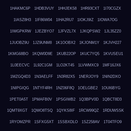
1HAKMC6P
1HDB3VUY
1HHJEK58
1HR93CXT
1I70CGZX
1IASZ8H3
1IF86W04
1IHA2RU7
1IOKJ9IZ
1IOWA7OG
1IWGPKRW
1JEZBYO7
1JFVZL7X
1JKQPSW2
1JL35ZZ0
1JUOBZ9U
1JZ9UNM8
1K1OOBX2
1KJONM1Y
1KJVH227
1KMG68BO
1KQW0D9E
1KUB22OP
1KUC7YQ5
1KVUSEU1
1L0EECVC
1L92C1GM
1LO2KT45
1LVWMXC9
1MF16JX6
1MZGQ4D3
1N3AELFF
1N3R82X5
1NERJOY9
1NIN2DXO
1NIPGIQG
1NTYF4RH
1NZ06F8Q
1OELGBE2
1OUI6BYG
1PET0A5T
1PMAFB0V
1PSGIWB2
1Q3BPV0D
1QBCT8D3
1QMT9XGT
1QWO8TSQ
1QYKS8IF
1RCW99QZ
1RDUWSSK
1RYOMZPR
1SFXG5XT
1SSBXDLO
1SZ258AV
1T04TFO9