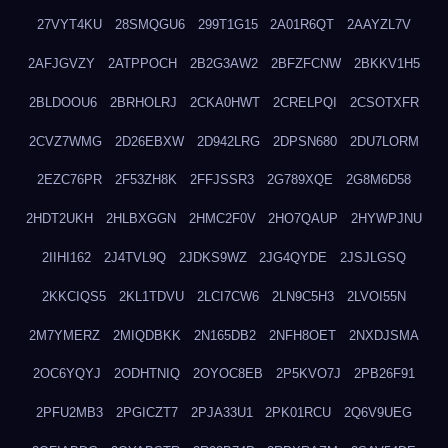
27VYT4KU
28SMQGU6
299T1G15
2A01R6QT
2AAYZL7V
2AFJGVZY
2ATPPOCH
2B2G3AW2
2BFZFCNW
2BKKV1H5
2BLDOOU6
2BRHOLRJ
2CKA0HWT
2CRELPQI
2CSOTXFR
2CVZ7WMG
2D26EBXW
2D942LRG
2DPSN680
2DU7LORM
2EZC76PR
2F53ZH8K
2FFJSSR3
2G789XQE
2G8M6D58
2HDT2UKH
2HLBXGGN
2HMC2F0V
2HO7QAUP
2HYWPJNU
2IIHI162
2J4TVL9Q
2JDKS9WZ
2JG4QYDE
2JSJLGSQ
2KKCIQS5
2KL1TDVU
2LCI7CW6
2LN9C5H3
2LVOI55N
2M7YMERZ
2MIQDBKK
2N165DB2
2NFH8OET
2NXDJSMA
2OC6YQYJ
2ODHTNIQ
2OYOC8EB
2P5KVO7J
2PB26F91
2PFU2MB3
2PGICZT7
2PJA33U1
2PK01RCU
2Q6V9UEG