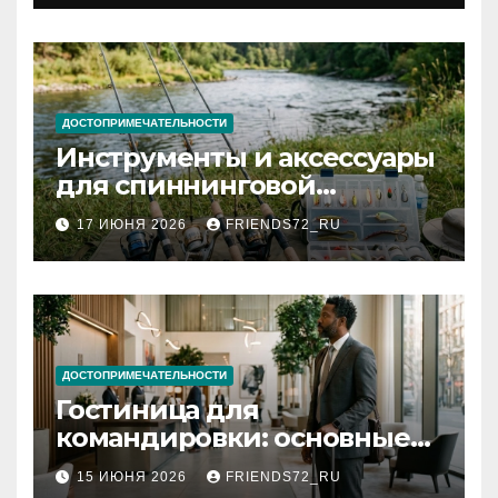
документов
ДОСТОПРИМЕЧАТЕЛЬНОСТИ
Инструменты и аксессуары
для спиннинговой
рыбалки: назначение и
17 ИЮНЯ 2026
FRIENDS72_RU
типы
ДОСТОПРИМЕЧАТЕЛЬНОСТИ
Гостиница для
командировки: основные
критерии выбора
15 ИЮНЯ 2026
FRIENDS72_RU