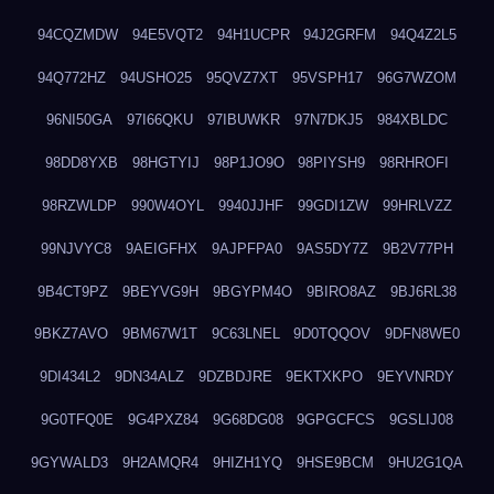
94CQZMDW
94E5VQT2
94H1UCPR
94J2GRFM
94Q4Z2L5
94Q772HZ
94USHO25
95QVZ7XT
95VSPH17
96G7WZOM
96NI50GA
97I66QKU
97IBUWKR
97N7DKJ5
984XBLDC
98DD8YXB
98HGTYIJ
98P1JO9O
98PIYSH9
98RHROFI
98RZWLDP
990W4OYL
9940JJHF
99GDI1ZW
99HRLVZZ
99NJVYC8
9AEIGFHX
9AJPFPA0
9AS5DY7Z
9B2V77PH
9B4CT9PZ
9BEYVG9H
9BGYPM4O
9BIRO8AZ
9BJ6RL38
9BKZ7AVO
9BM67W1T
9C63LNEL
9D0TQQOV
9DFN8WE0
9DI434L2
9DN34ALZ
9DZBDJRE
9EKTXKPO
9EYVNRDY
9G0TFQ0E
9G4PXZ84
9G68DG08
9GPGCFCS
9GSLIJ08
9GYWALD3
9H2AMQR4
9HIZH1YQ
9HSE9BCM
9HU2G1QA