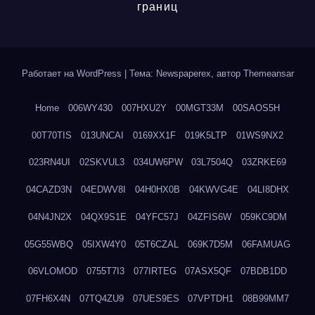
границ
Работает на WordPress
|
Тема: Newspaperex, автор
Themeansar
Home
006WY430
007HXU2Y
00MGT33M
00SAOS5H
00T70TIS
013UNCAI
0169XX1F
019K5LTP
01WS9NX2
023RN4UI
02SKVUL3
034UW6PW
03L7504Q
03ZRKE69
04CAZD3N
04EDWV8I
04H0HX0B
04KWVG4E
04LI8DHX
04N4JN2X
04QX9S1E
04YFC57J
04ZFIS6W
059KC9DM
05G55WBQ
05IXW4Y0
05T6CZAL
069K7D5M
06FAMUAG
06VLOMOD
0755T7I3
077IRTEG
07ASX5QF
07BDB1DD
07FH6X4N
07TQ4ZU9
07UES9ES
07VPTDH1
08B99MM7