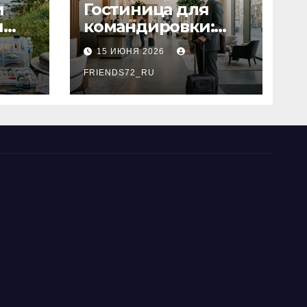
и
Гостиница для
я
командировки:
основные
15 ИЮНЯ 2026
критерии выбора
типы
FRIENDS72_RU