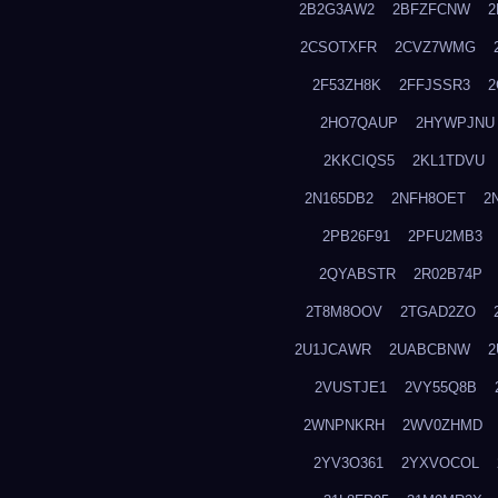
2B2G3AW2
2BFZFCNW
2
2CSOTXFR
2CVZ7WMG
2F53ZH8K
2FFJSSR3
2
2HO7QAUP
2HYWPJNU
2KKCIQS5
2KL1TDVU
2N165DB2
2NFH8OET
2
2PB26F91
2PFU2MB3
2QYABSTR
2R02B74P
2T8M8OOV
2TGAD2ZO
2U1JCAWR
2UABCBNW
2
2VUSTJE1
2VY55Q8B
2WNPNKRH
2WV0ZHMD
2YV3O361
2YXVOCOL