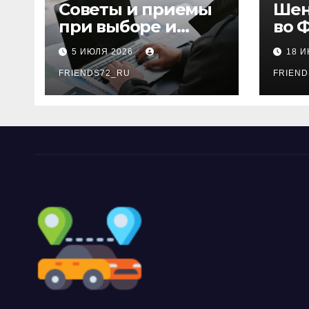
ki
Советы и приемы
Шен
при выборе и
во 
бронировании
рос
5 ИЮЛЯ 2026
18 
авиабилетов
году
FRIENDS72_RU
дне
FRIEND
нео
док