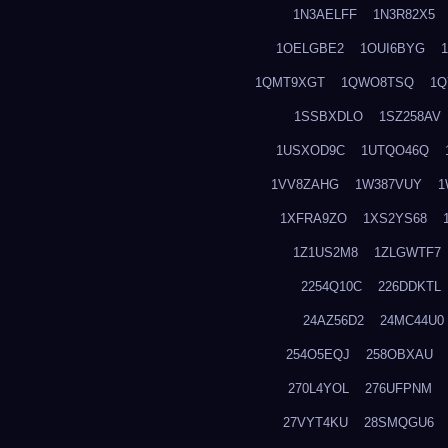
1N3AELFF
1N3R82X5
1OELGBE2
1OUI6BYG
1QMT9XGT
1QWO8TSQ
1Q
1SSBXDLO
1SZ258AV
1USXOD9C
1UTQO46Q
1VV8ZAHG
1W387VUY
1
1XFRA9ZO
1XS2YS68
1Z1US2M8
1ZLGWTF7
2254Q10C
226DDKTL
24AZ56D2
24MC44U0
254O5EQJ
258OBXAU
270L4YOL
276UFPNM
27VYT4KU
28SMQGU6