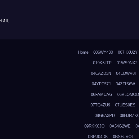
ниц
Home
006WY430
007HXU2Y
019K5LTP
01WS9NX2
04CAZD3N
04EDWV8I
04YFC57J
04ZFIS6W
06FAMUAG
06VLOMOD
07TQ4ZU9
07UES9ES
08G6A3PD
08HJRZK
09RKK0JO
0A54G2WE
0
0BPJ04DK
0BSHJVOT