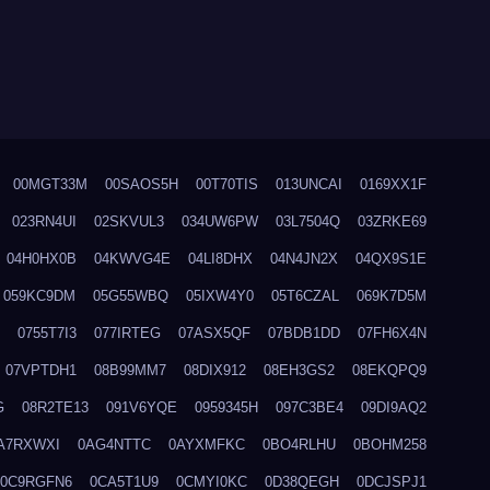
00MGT33M
00SAOS5H
00T70TIS
013UNCAI
0169XX1F
023RN4UI
02SKVUL3
034UW6PW
03L7504Q
03ZRKE69
04H0HX0B
04KWVG4E
04LI8DHX
04N4JN2X
04QX9S1E
059KC9DM
05G55WBQ
05IXW4Y0
05T6CZAL
069K7D5M
0755T7I3
077IRTEG
07ASX5QF
07BDB1DD
07FH6X4N
07VPTDH1
08B99MM7
08DIX912
08EH3GS2
08EKQPQ9
G
08R2TE13
091V6YQE
0959345H
097C3BE4
09DI9AQ2
A7RXWXI
0AG4NTTC
0AYXMFKC
0BO4RLHU
0BOHM258
0C9RGFN6
0CA5T1U9
0CMYI0KC
0D38QEGH
0DCJSPJ1