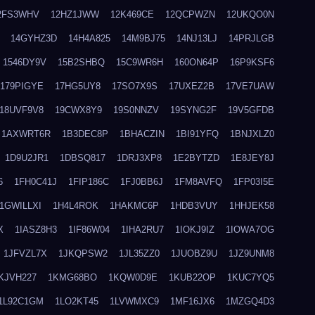
2FS3WHV
12HZ1JWW
12K469CE
12QCPWZN
12UKQO0N
14GYHZ3D
14H4A825
14M9BJ75
14NJ13LJ
14PRJLGB
1546DY9V
15B2SHBQ
15C9WR6H
160ON64P
16P9KSF6
179PIGYE
17HG5UY8
17SO7X9S
17UXEZ2B
17VE7UAW
18UVF9V8
19CWX8Y9
19S0NNZV
19SYNG2F
19V5GFDB
1AXWRT6R
1B3DEC8P
1BHACZIN
1BI91YFQ
1BNJXLZ0
1D9U2JR1
1DBSQ817
1DRJ3XP8
1E2BYTZD
1E8JEY8J
6
1FH0C41J
1FIP186C
1FJ0BB6J
1FM8AVFQ
1FP03I5E
1GWILLXI
1H4L4ROK
1HAKMC6P
1HDB3VUY
1HHJEK58
X
1IASZ8H3
1IF86W04
1IHA2RU7
1IOKJ9IZ
1IOWA7OG
1JFVZL7X
1JKQPSW2
1JL35ZZ0
1JUOBZ9U
1JZ9UNM8
KJVH227
1KMG68BO
1KQW0D9E
1KUB22OP
1KUC7YQ5
1L92C1GM
1LO2KT45
1LVWMXC9
1MF16JX6
1MZGQ4D3