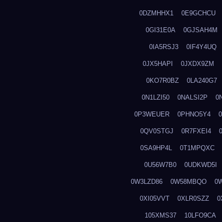
0DZMHHX1
0E9GCHCU
0GI31E0A
0GJSAH4M
0IA5RSJ3
0IF4Y4UQ
0JX5HAPI
0JXDX9ZM
0KO7R0BZ
0LA240G7
0N1LZI50
0NALSI2P
0
0P3WEUER
0PHNO5Y4
0QV0STGJ
0R7FXEI4
0SA9HP4L
0T1MPQXC
0U56W7B0
0UDKWD5I
0W3LZD86
0W58MBQO
0
0XI05VVT
0XLR0SZZ
0
105XMS37
10LFO9CA