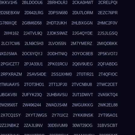
BKKV1H5
2BLDOOU6
2BRHOLRJ
2CKA0HWT
2CRELPQI
2D26EBXW
2D942LRG
2DPSN680
2DU7LORM
2EZC76PR
G789XQE
2G8M6D58
2HDT2UKH
2HLBXGGN
2HMC2F0V
2IIHI162
2J4TVL9Q
2JDKS9WZ
2JG4QYDE
2JSJLGSQ
2LCI7CW6
2LN9C5H3
2LVOI55N
2M7YMERZ
2MIQDBKK
NXDJSMA
2OC6YQYJ
2ODHTNIQ
2OYOC8EB
2P5KVO7J
2PGICZT7
2PJA33U1
2PK01RCU
2Q6V9UEG
2QFIABDG
2RPXRAZM
2SAV54DE
2SS1XHM0
2T0TIR21
2T4QFIOC
2TMUAAY5
2TOT3HO1
2TT1JPJ0
2TVCNBU8
2TWC2CET
UBGKVBI
2UFYK23Q
2UHBAVSU
2UT1DWVT
2VA5KTQ4
2W29565T
2W496244
2WADJS4M
2WGUIKKG
2WK2EL88
2X7CQ1SY
2XYTJWGS
2Y7I1IC2
2YKK8NSK
2YT95AO1
2Z2JNBKZ
2ZAJL9NV
30D5VUM9
30W729OG
31BVSCBT