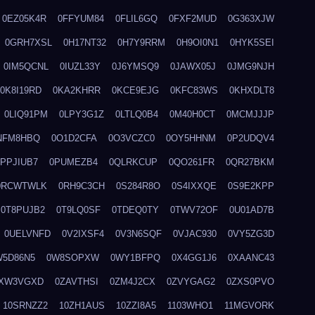
0EZ05K4R
0FFYUM84
0FLIL6GQ
0FXF2MUD
0G363XJW
0GRH7XSL
0H17NT32
0H7Y9RRM
0H9OI0N1
0HYK5SEI
0IM5QCNL
0IUZL33Y
0J6YMSQ9
0JAWX05J
0JMG9NJH
0K8I19RD
0KA2KHRR
0KCE9EJG
0KFC83WS
0KHXDLT8
0LIQ91PM
0LPY3G1Z
0LTLQ0B4
0M40H0CT
0MCMJJJP
NFM8HBQ
0O1D2CFA
0O3VCZC0
0OY5HHNM
0P2UDQV4
0PPJIUB7
0PUMEZB4
0QLRKCUP
0QO261FR
0QR27BKM
0RCWTWLK
0RH9C3CH
0S284R8O
0S4IXXQE
0S9E2KPP
0T8PUJB2
0T9LQ0SF
0TDEQ0TY
0TWV72OF
0U01AD7B
0UELVNFD
0V2IXSF4
0V3N6SQF
0VJAC930
0VY5ZG3D
W5D86N5
0W8SOPXW
0WY1BFPQ
0X4GG1J6
0XAANC43
XW3VGXD
0ZAVTHSI
0ZM4J2CX
0ZVYGAG2
0ZXS0PVO
10SRNZZ2
10ZH1AUS
10ZZI8A5
1103WHO1
11MGVORK