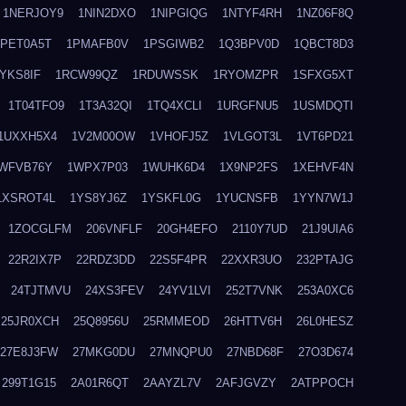
1NERJOY9
1NIN2DXO
1NIPGIQG
1NTYF4RH
1NZ06F8Q
1PET0A5T
1PMAFB0V
1PSGIWB2
1Q3BPV0D
1QBCT8D3
YKS8IF
1RCW99QZ
1RDUWSSK
1RYOMZPR
1SFXG5XT
1T04TFO9
1T3A32QI
1TQ4XCLI
1URGFNU5
1USMDQTI
1UXXH5X4
1V2M00OW
1VHOFJ5Z
1VLGOT3L
1VT6PD21
WFVB76Y
1WPX7P03
1WUHK6D4
1X9NP2FS
1XEHVF4N
1XSROT4L
1YS8YJ6Z
1YSKFL0G
1YUCNSFB
1YYN7W1J
1ZOCGLFM
206VNFLF
20GH4EFO
2110Y7UD
21J9UIA6
22R2IX7P
22RDZ3DD
22S5F4PR
22XXR3UO
232PTAJG
24TJTMVU
24XS3FEV
24YV1LVI
252T7VNK
253A0XC6
25JR0XCH
25Q8956U
25RMMEOD
26HTTV6H
26L0HESZ
27E8J3FW
27MKG0DU
27MNQPU0
27NBD68F
27O3D674
299T1G15
2A01R6QT
2AAYZL7V
2AFJGVZY
2ATPPOCH