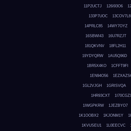
11P2UCTJ
126I93O6
1
133P7UOC
13COV7L8
14PRLC85
14WY7OYZ
16SBWI43
16U7RZJT
181QKVNV
18FL2H11
19YDYQRW
1AU5Q96D
1BR5X4KO
1CFFT9FI
1EN94O56
1EZXAZS
1GL2VJGH
1GRISVQA
1HR93CXT
1I70CGZ
1IWGPKRW
1JEZBYO7
1K1OOBX2
1KJONM1Y
1
1KVUSEU1
1L0EECVC