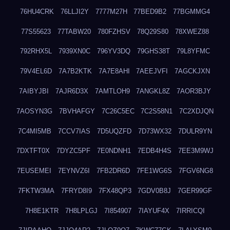
76HU4CRK
76LLJI2Y
7777M27H
77BED9B2
77BGMMG4
77S55623
77TABW20
780FZHSV
78Q29S80
78XWEZ88
792RHX5L
7939XN0C
796YV3DQ
79GHS38T
79L8YFMC
79V4EL6D
7A7B2KTK
7A7E8AHI
7AEEJVFI
7AGCKJXN
7AIBYJBI
7AJR6D3X
7AMTLOH9
7ANGKL8Z
7AOR3BJY
7AOSYN3G
7BVHAFGY
7C26C5EC
7C2S58N1
7C2XDJQN
7C4MI5MB
7CCV7IAS
7D5UQZFD
7D73WX32
7DULR9YN
7DXTFT0X
7DYZC5PF
7E0NDNH1
7EDB4H4S
7EE3M9WJ
7EUSEMEI
7EYNVZ6I
7FB2DR6D
7FE1WG6S
7FGV6NG8
7FKTW3MA
7FRYD8I9
7FX48QP3
7GDV0B8J
7GER99GF
7H8E1KTR
7H8LPLGJ
7I854907
7IAYUF4X
7IRRICQI