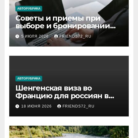
ki
АВТОРУБРИКА
Советы и приемы при
выборе и бронировании
авиабилетов
5 ИЮЛЯ 2026
FRIENDS72_RU
АВТОРУБРИКА
Шенгенская виза во
Францию для россиян в
2026 году: сроки от 3 дней
18 ИЮНЯ 2026
FRIENDS72_RU
и список необходимых
документов