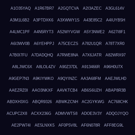
A1O35YAQ
A1R67BR7
A2GQTCVA
A2I3AZEC
A3GL614V
A3M1L6B2
A3PTDXK6
A3XWWY1S
A43E85C2
A4IUYB5H
A4LMC1PF
A4N5RYT3
A52WYVGW
A5Y3NWE2
A627I8F1
A6I3WV0B
A6YEHPPJ
A75CECZS
A782U1QR
A78T7XR0
A7B0I7FU
A7DADQHQ
A7RWE8NA
A7X6JATR
A82WRX97
A8LJWC6X
A8LOL4ZV
A90Z37DL
A913466R
A96H0U7X
A9GEP7N3
A9KIYWKO
A9QYINZC
AA3A68FM
AAEJWLHD
AAEZRZ0I
AAO3NKXF
AAVKTCB4
AB6S6UZH
ABAP8R3B
ABDXH3XG
ABQR9326
ABWKZCNH
AC2GYKWG
AC768CHK
ACUPC2X8
ACXX236G
ADMVWTS8
ADOE3V3Y
ADQOJYQO
AE2PW74I
AE5LNXK5
AF0P5V8L
AF6N078R
AFF8EG9L