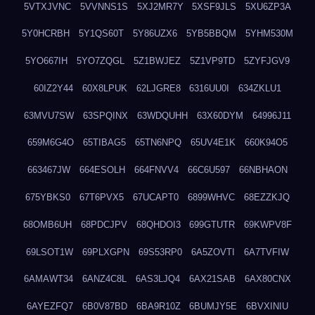
5VTXJVNC
5VVNNS1S
5XJ2MR7Y
5XSF9JLS
5XU6ZP3A
5Y0HCRBH
5Y1QS60T
5Y86UZX6
5YB5BBQM
5YHM530M
5YO667IH
5YO7ZQGL
5Z1BWJEZ
5Z1VP9TD
5ZYFJGV9
60IZ2Y44
60X8LPUK
62LJGRE8
6316UU0I
634ZKLU1
63MVU7SW
63SPQINX
63WDQUHH
63X60DYM
64996J11
659M6G4O
65TIBAG5
65TN6NPQ
65UV4E1K
660K94O5
663467JW
664ESOLH
664FNVV4
66C6U597
66NBHAON
675YBKS0
67T6PVX5
67UCAPT0
6899WHVC
68EZZKJQ
68OMB6UH
68PDCJPV
68QHDOI3
699GTUTR
69KWPV8F
69LSOT1W
69PLXGPN
69S53RP0
6A5ZOVTI
6A7TVFIW
6AMAWT34
6ANZ4C8L
6AS3LJQ4
6AX21SAB
6AX80CNX
6AYEZFQ7
6B0V87BD
6BA9R10Z
6BUMJY5E
6BVXINIU