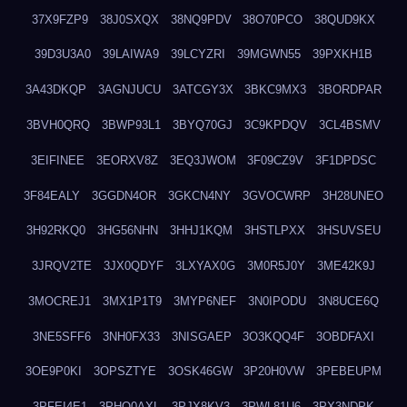
37X9FZP9
38J0SXQX
38NQ9PDV
38O70PCO
38QUD9KX
39D3U3A0
39LAIWA9
39LCYZRI
39MGWN55
39PXKH1B
3A43DKQP
3AGNJUCU
3ATCGY3X
3BKC9MX3
3BORDPAR
3BVH0QRQ
3BWP93L1
3BYQ70GJ
3C9KPDQV
3CL4BSMV
3EIFINEE
3EORXV8Z
3EQ3JWOM
3F09CZ9V
3F1DPDSC
3F84EALY
3GGDN4OR
3GKCN4NY
3GVOCWRP
3H28UNEO
3H92RKQ0
3HG56NHN
3HHJ1KQM
3HSTLPXX
3HSUVSEU
3JRQV2TE
3JX0QDYF
3LXYAX0G
3M0R5J0Y
3ME42K9J
3MOCREJ1
3MX1P1T9
3MYP6NEF
3N0IPODU
3N8UCE6Q
3NE5SFF6
3NH0FX33
3NISGAEP
3O3KQQ4F
3OBDFAXI
3OE9P0KI
3OPSZTYE
3OSK46GW
3P20H0VW
3PEBEUPM
3PFEI4E1
3PHQ0AXL
3PJX8KV3
3PWL81U6
3PX3NDPK