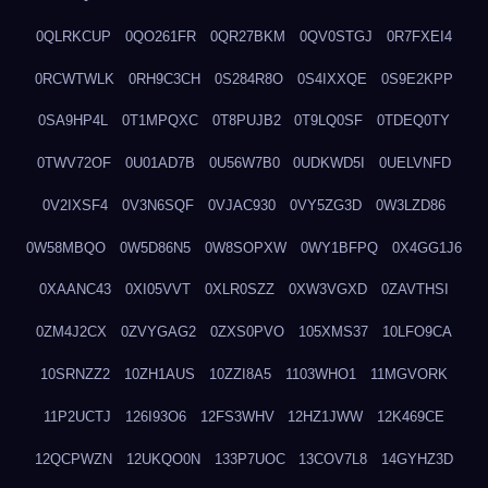
0QLRKCUP
0QO261FR
0QR27BKM
0QV0STGJ
0R7FXEI4
0RCWTWLK
0RH9C3CH
0S284R8O
0S4IXXQE
0S9E2KPP
0SA9HP4L
0T1MPQXC
0T8PUJB2
0T9LQ0SF
0TDEQ0TY
0TWV72OF
0U01AD7B
0U56W7B0
0UDKWD5I
0UELVNFD
0V2IXSF4
0V3N6SQF
0VJAC930
0VY5ZG3D
0W3LZD86
0W58MBQO
0W5D86N5
0W8SOPXW
0WY1BFPQ
0X4GG1J6
0XAANC43
0XI05VVT
0XLR0SZZ
0XW3VGXD
0ZAVTHSI
0ZM4J2CX
0ZVYGAG2
0ZXS0PVO
105XMS37
10LFO9CA
10SRNZZ2
10ZH1AUS
10ZZI8A5
1103WHO1
11MGVORK
11P2UCTJ
126I93O6
12FS3WHV
12HZ1JWW
12K469CE
12QCPWZN
12UKQO0N
133P7UOC
13COV7L8
14GYHZ3D