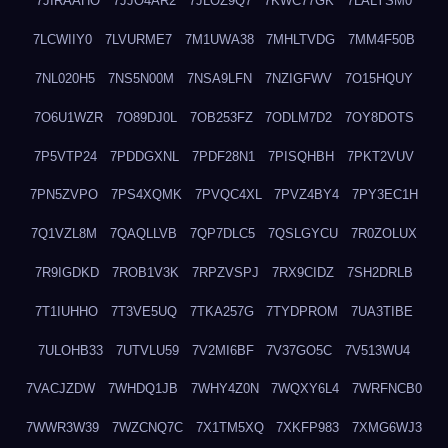
7JIRAAHO
7JJO4AR2
7JLOZ9Q7
7KWC77GK
7LALYSM0
7LCWIIY0
7LVURME7
7M1UWA38
7MHLTVDG
7MM4F50B
7NL020H5
7NS5N00M
7NSA9LFN
7NZIGFWV
7O15HQUY
7O6U1WZR
7O89DJ0L
7OB253FZ
7ODLM7D2
7OY8DOTS
7P5VTP24
7PDDGXNL
7PDF28N1
7PISQHBH
7PKT2VUV
7PN5ZVPO
7PS4XQMK
7PVQC4XL
7PVZ4BY4
7PY3EC1H
7Q1VZL8M
7QAQLLVB
7QP7DLC5
7QSLGYCU
7R0ZOLUX
7R9IGDKD
7ROB1V3K
7RPZVSPJ
7RX9CIDZ
7SH2DRLB
7T1IUHHO
7T3VE5UQ
7TKA257G
7TYDPROM
7UA3TIBE
7ULOHB33
7UTVLU59
7V2MI6BF
7V37GO5C
7V513WU4
7VACJZDW
7WHDQ1JB
7WHY4Z0N
7WQXY6L4
7WRFNCB0
7WWR3W39
7WZCNQ7C
7X1TM5XQ
7XKFP983
7XMG6WJ3