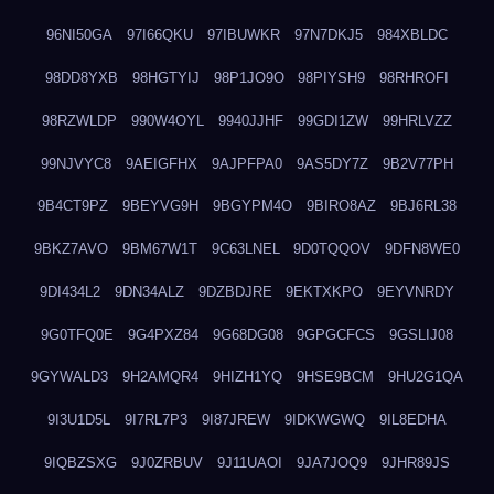
96NI50GA
97I66QKU
97IBUWKR
97N7DKJ5
984XBLDC
98DD8YXB
98HGTYIJ
98P1JO9O
98PIYSH9
98RHROFI
98RZWLDP
990W4OYL
9940JJHF
99GDI1ZW
99HRLVZZ
99NJVYC8
9AEIGFHX
9AJPFPA0
9AS5DY7Z
9B2V77PH
9B4CT9PZ
9BEYVG9H
9BGYPM4O
9BIRO8AZ
9BJ6RL38
9BKZ7AVO
9BM67W1T
9C63LNEL
9D0TQQOV
9DFN8WE0
9DI434L2
9DN34ALZ
9DZBDJRE
9EKTXKPO
9EYVNRDY
9G0TFQ0E
9G4PXZ84
9G68DG08
9GPGCFCS
9GSLIJ08
9GYWALD3
9H2AMQR4
9HIZH1YQ
9HSE9BCM
9HU2G1QA
9I3U1D5L
9I7RL7P3
9I87JREW
9IDKWGWQ
9IL8EDHA
9IQBZSXG
9J0ZRBUV
9J11UAOI
9JA7JOQ9
9JHR89JS