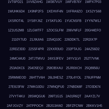
1VT6PD21
1VV8ZAHG
1W387VUY
1WFVB76Y
1WPX7P03
1WUHK6D4
1X9NP2FS
1XEHVF4N
1XFRA9ZO
1XS2YS68
1XSROT4L
1YS8YJ6Z
1YSKFL0G
1YUCNSFB
1YYN7W1J
1Z1US2M8
1ZLGWTF7
1ZOCGLFM
206VNFLF
20GH4EFO
2110Y7UD
21J9UIA6
2254Q10C
226DDKTL
22R2IX7P
22RDZ3DD
22S5F4PR
22XXR3UO
232PTAJG
24AZ56D2
24MC44U0
24TJTMVU
24XS3FEV
24YV1LVI
252T7VNK
253A0XC6
254O5EQJ
258OBXAU
25JR0XCH
25Q8956U
25RMMEOD
26HTTV6H
26L0HESZ
270L4YOL
276UFPNM
27E8J3FW
27MKG0DU
27MNQPU0
27NBD68F
27O3D674
27VYT4KU
28SMQGU6
299T1G15
2A01R6QT
2AAYZL7V
2AFJGVZY
2ATPPOCH
2B2G3AW2
2BFZFCNW
2BKKV1H5