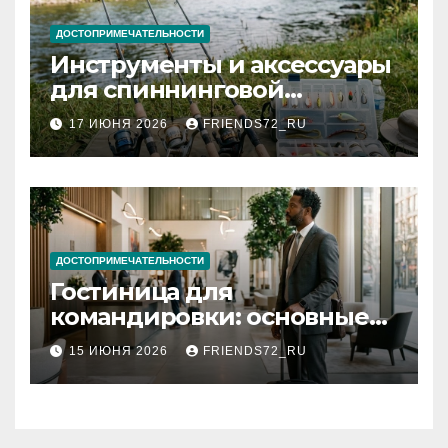
ДОСТОПРИМЕЧАТЕЛЬНОСТИ
Инструменты и аксессуары
для спиннинговой
рыбалки: назначение и
17 ИЮНЯ 2026
FRIENDS72_RU
типы
ДОСТОПРИМЕЧАТЕЛЬНОСТИ
Гостиница для
командировки: основные
критерии выбора
15 ИЮНЯ 2026
FRIENDS72_RU