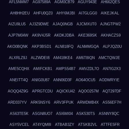
AFL5NMM7
AG97589A
AGM0CB79
AGUY943E
AH662QES
AH8HH2EU
AHFU0QZ0
AHY6MJBI
AI7GLGG0
AIKEJKAL
AIZU9LU5
AJ3Z9DWE
AJAQ0NGB
AJCMXUT0
AJNGTPW2
AJP7M04W
AK9V4J5R
AKDKJDBA
AKE369SK
AKHACZS9
AKO0BQNK
AKP3BSD1
ALN818FQ
ALNMMGQA
ALPJQZ0U
ALXRLZ9J
ALZWDEI8
AM418KE4
AM6T8IQN
AMCTQWJE
AME5CQHX
AMIFCKB1
AMPS54B7
AMVZDL7O
AN7IG2X3
ANEITT4Q
ANIG0U87
ANN06D3F
AO64OCU5
AODWRYIE
AOQQ4Z9G
APRGTCDU
AQICKU42
AQOO257M
AQT297DF
ARD337YV
ARK5NSY6
ARV3FPUK
ARWDMB4X
AS56EF7H
AS63TE5K
ASGN8UO7
ASI6MI04
ASK530TS
ASNNY8QC
ASY5VCEL
AT4YQM8I
ATBAB3ZY
ATSKB2VL
ATTFE5FR