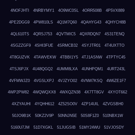
4NOFJHTI
4NRBYMY1
4O9WC0SL
4ORR508B
4P5VX889
4PE2DGG9
4PW810LS
4Q1M7Q60
4QAHYG43
4QHYCH8B
4QL610TS
4QRSJ753
4QVTMIC5
4QXRDQN7
4S31TENQ
4SGZZGF9
4SHI3FUE
4SRMCB32
4SYJTR01
4T4UXTTO
4T8GUZVK
4TAWVEKW
4TBBI1Y5
4TJ1ASNW
4TPTYC45
4TSJ6PJX
4U48QGQ2
4UMM8LXA
4UNHPQM1
4URT243L
4VFMWJZ0
4VGSLXPJ
4VJZYO02
4VNW7KSQ
4W6ZE1F7
4WP2PW82
4WQWQXX8
4WXQZN38
4X7TT8GV
4XYOT662
4XZYAUHI
4YQHH612
4Z52SO0V
4ZP14UIL
4ZVGSBH0
50JO9B1K
50KZ2V9P
50NNJN5E
50S8F1Z0
510NBX1W
5160U7JM
51D7XGKL
51JUGSIB
51MY24WU
51VJOSDY