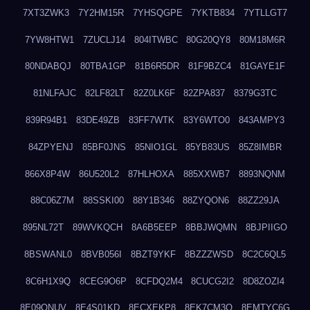
7XT3ZWK3
7Y2HM15R
7YHSQGPE
7YKTB834
7YTLLGT7
7YW8HTW1
7ZUCLJ14
804ITWBC
80G20QY8
80M18M6R
80NDABQJ
80TBA1GP
81B6R5DR
81F9BZC4
81GAYE1F
81NLFAJC
82LF82LT
82Z0LK6F
82ZPA837
8379G3TC
839R94B1
83DE49ZB
83FF7WTK
83Y6WTO0
843AMPY3
84ZPYENJ
85BF0JNS
85NIO1GL
85YB83US
85Z8IMBR
866X8P4W
86U520L2
87HLHOXA
885XXWB7
8893NQNM
88C06Z7M
88SSKI00
88Y1B346
88ZYQON6
88ZZ29JA
895NL72T
89WVKQCH
8A6B5EEP
8BBJWQMN
8BJPIIGO
8BSWANL0
8BVB056I
8BZT9YKF
8BZZZWSD
8C2C6QL5
8C6H1X9Q
8CEG9O6P
8CFDQ2M4
8CUCG2I2
8D8ZOZI4
8E09QNUV
8E4S01KD
8ECXEKP8
8EK7CM3O
8EMTYC6G