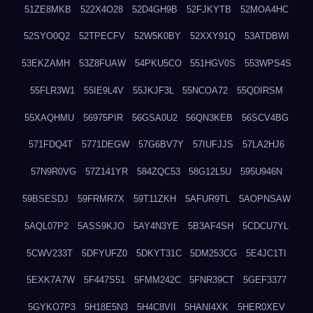
51ZE8MKB
522X4O28
52D4GH9B
52FJKYTB
52MOA4HC
52SYO0Q2
52TPECFV
52W5K0BY
52XXY91Q
53ATDBWI
53EKZAMH
53Z8FUAW
54PKU5CO
551HGV0S
553WPS4S
55FLR3W1
55IE9L4V
55JKJF3L
55NCOA72
55QDIRSM
55XAQHMU
56975PIR
56GSA0U2
56QN3KEB
56SCV4BG
571FDQ4T
5771DEGW
57G6BV7Y
57IUFJJS
57LA2HJ6
57N9R0VG
57Z141YR
584ZQC53
58G12L5U
595U946N
59BSESDJ
59FRMR7X
59T11ZKH
5AFUR9TL
5AOPNSAW
5AQL07P2
5ASS9KJO
5AY4N3YE
5B3AF4SH
5CDCU7YL
5CWV233T
5DFYUFZ0
5DKYT31C
5DM253CG
5E4JC1TI
5EXK7A7W
5F447S51
5FMM242C
5FNR39CT
5GEF3377
5GYKO7P3
5H18E5N3
5H4C8VII
5HANI4XK
5HER0XEV