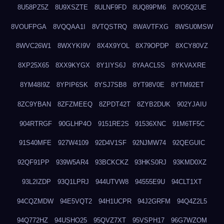
8U58PZ5Z
8U9XSZTE
8ULNF9FD
8UQ89PM6
8VO5Q2UE
8VOUFPGA
8VQQAA1I
8VTQSTRQ
8WAVTFXG
8WSU0MSW
8WVC26W1
8WXYKI9V
8X4X9YOL
8X79OPDP
8XCY80VZ
8XP25X65
8XX9KYGX
8Y1IYS6J
8YAACL5S
8YKVAXRE
8YM48I9Z
8YPIP6SK
8YSJ7SB8
8YT98V0E
8YTM92ET
8ZC9YBAN
8ZFZMEEQ
8ZPDT42T
8ZYB2DUK
902YJAIU
904RTRGF
90GLHP4O
9151RE2S
91536XNC
91M6TF5C
91S40MFE
927W4109
92D4V1SF
92NJMW74
92QEGUIC
92QF91PP
939W5AR4
93BCKCKZ
93HKS0RJ
93KMD0XZ
93L2IZDP
93Q1LPRJ
944UTVW8
94555E9U
94CLT1XT
94CQZMDW
94E5VQT2
94H1UCPR
94J2GRFM
94Q4Z2L5
94Q772HZ
94USHO25
95QVZ7XT
95VSPH17
96G7WZOM