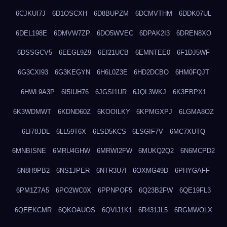
6CJKUI7J
6D1OSCXH
6D8BUPZM
6DCMVTHM
6DDK07UL
6DEL198E
6DMVW7ZP
6DO5WVEC
6DPAK2I3
6DREN8XO
6DSSGCV5
6EEGL9Z9
6EI21UCB
6EMNTEE0
6F1DJ5WF
6G3CXI93
6G3KEGYN
6H6L0Z3E
6HD2DCBO
6HM0FQJT
6HWL9A3P
6I5IUH76
6JGSI1UR
6JQL3WKJ
6K3EBPX1
6K3WDMWT
6KDND60Z
6KOOILKY
6KPMGXPJ
6LGMA8OZ
6LI78JDL
6LL59T6X
6LSD5KCS
6LSGIF7V
6MC7XUTQ
6MNBISNE
6MRU4GHW
6MRWI2FW
6MUKQ2Q2
6N6MCPD2
6N8H9PB2
6NS1JPER
6NTR3U7I
6OXMG49D
6PHYGAFF
6PM1Z7A5
6PO2WC0X
6PPNPOF5
6Q23B2FW
6QE19FL3
6QEEKCMR
6QKOAUOS
6QVIJ1K1
6R431JL5
6RGMWOLX