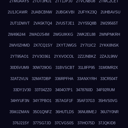
2TMUAAY5
2TOT3HO1
2TT1JPJ0
2TVCNBU8
2TWC2CET
2U1JCAWR
2UABCBNW
2UBGKVBI
2UFYK23Q
2UHBAVSU
2UT1DWVT
2VA5KTQ4
2VUSTJE1
2VY55Q8B
2W29565T
2W496244
2WADJS4M
2WGUIKKG
2WK2EL88
2WNPNKRH
2WV0ZHMD
2X7CQ1SY
2XYTJWGS
2Y7I1IC2
2YKK8NSK
2YT95AO1
2YV3O361
2YXVOCOL
2Z2JNBKZ
2ZAJL9NV
30D5VUM9
30W729OG
31BVSCBT
31L8FP95
31M0MR2X
32AT2VLN
32MATDBP
336RPFHA
33ANXYRH
33CR504T
33DY1V30
33T04ZZ0
3404O7P1
3478760D
34F92RUM
34HYUF3N
34Y7PBO1
357AGF1F
35AF37G3
35HVS0VG
35MJZMAN
35O1QNFZ
36HUTLDS
36NU8MEJ
36U7Y0NR
376J215Y
377SG7JD
37CVGS0S
37IHO75D
37JQKID8