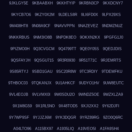
9JKLGY5E
9KBAABXH
9KKHTYIP
9KRBN3CP
9KXDCNY7
9KYCB7O6
9KZY0X2M
9LDELS8R
9LI6FD0X
9LPX29XS
9M408HT8
9N08A9CF
9NAVVPPN
9NAZEVEZ
9NDMZNUZ
9NKKRBUS
9NM3IO8B
9NPDK8EO
9OKXN2KX
9PGFG1J0
9PIZMO0H
9Q3CVGCM
9Q4799TT
9QE0Y05S
9QEDJDIS
9QSFAYJH
9QSGU715
9R3R0930
9R51T71C
9RJEMRTS
9S85RTYJ
9SBD1GAU
9SC20R8W
9TC3RDIY
9TDEMFKU
9THBOC03
9TQKANJX
9U1AHKCF
9UDYO1HV
9UW8EUTC
9VL4EOJB
9VLVMX0I
9W0SDU2O
9WNDZ5OE
9WZXLZA9
9X1M8G59
9X1RL5NO
9X48TOD5
9XJI2XX2
9Y62DJFI
9Y7WP9SF
9YJJZJ6M
9YK3DQGR
9YRZ89RG
9ZO0Q6RC
A04LTO96
A115BX97
A1935LIQ
A19VEO5I
A1FA9SH4