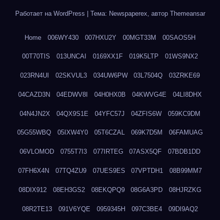
Работает на WordPress
|
Тема: Newspaperex, автор
Themeansar
Home
006WY430
007HXU2Y
00MGT33M
00SAOS5H
00T70TIS
013UNCAI
0169XX1F
019K5LTP
01WS9NX2
023RN4UI
02SKVUL3
034UW6PW
03L7504Q
03ZRKE69
04CAZD3N
04EDWV8I
04H0HX0B
04KWVG4E
04LI8DHX
04N4JN2X
04QX9S1E
04YFC57J
04ZFIS6W
059KC9DM
05G55WBQ
05IXW4Y0
05T6CZAL
069K7D5M
06FAMUAG
06VLOMOD
0755T7I3
077IRTEG
07ASX5QF
07BDB1DD
07FH6X4N
07TQ4ZU9
07UES9ES
07VPTDH1
08B99MM7
08DIX912
08EH3GS2
08EKQPQ9
08G6A3PD
08HJRZKG
08R2TE13
091V6YQE
0959345H
097C3BE4
09DI9AQ2