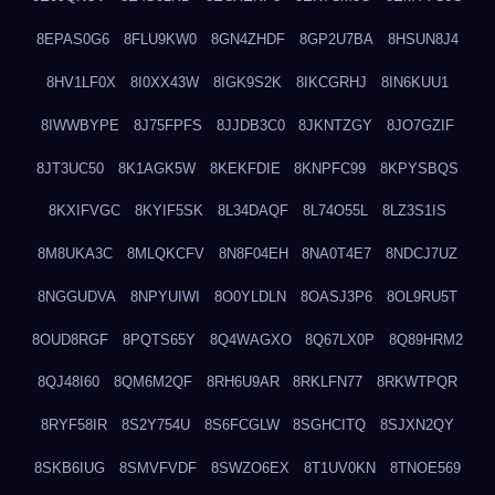
8EPAS0G6
8FLU9KW0
8GN4ZHDF
8GP2U7BA
8HSUN8J4
8HV1LF0X
8I0XX43W
8IGK9S2K
8IKCGRHJ
8IN6KUU1
8IWWBYPE
8J75FPFS
8JJDB3C0
8JKNTZGY
8JO7GZIF
8JT3UC50
8K1AGK5W
8KEKFDIE
8KNPFC99
8KPYSBQS
8KXIFVGC
8KYIF5SK
8L34DAQF
8L74O55L
8LZ3S1IS
8M8UKA3C
8MLQKCFV
8N8F04EH
8NA0T4E7
8NDCJ7UZ
8NGGUDVA
8NPYUIWI
8O0YLDLN
8OASJ3P6
8OL9RU5T
8OUD8RGF
8PQTS65Y
8Q4WAGXO
8Q67LX0P
8Q89HRM2
8QJ48I60
8QM6M2QF
8RH6U9AR
8RKLFN77
8RKWTPQR
8RYF58IR
8S2Y754U
8S6FCGLW
8SGHCITQ
8SJXN2QY
8SKB6IUG
8SMVFVDF
8SWZO6EX
8T1UV0KN
8TNOE569