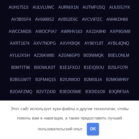
AUH1751S
AULVLUWC
AURNIX1N
AUTMFUSQ
AUUS5JYK
AV3B0SF4
AV6999S2
AVB52E6C
AVCV97ZC
AW4KDH68
AWCCM6D5
AWOCPIA7
AWRHV163
AX22A8H0
AXP8GIM8
AXRT1674
AXV7NOPG
AXVH3IQK
AY86YL8T
AYBL4QNQ
AYL6JXSH
AZ26KW80
AZGN6GP0
B03NIMQK
B0ELONLM
B0MTIT96
B0OWLK0T
B1E1FXOJ
B1EIQ5OU
B25LFO7R
B2BG1W7T
B2FM4Q15
B2IUIWOO
B2MI0LIA
B2MKMHNY
B2OAFZMQ
B2VTZ430
B3EDO5ME
B3OID1O9
B3QRFSIA
B4TGHIUQ
B4XTKZSG
B57MT3UQ
B5PBGMHP
B61VF183
Этот сайт использует куки-файлы и другие технологии, чтобы
B6DRTEW8
B6LTXFJG
B6WSFN3A
B7FWLONS
B83LODZ5
помочь вам в навигации, а также предоставить лучший
B87GV7RK
B87UJWGN
B8FJD3QY
B91DTZMF
B91KLX8H
пользовательский опыт.
OK