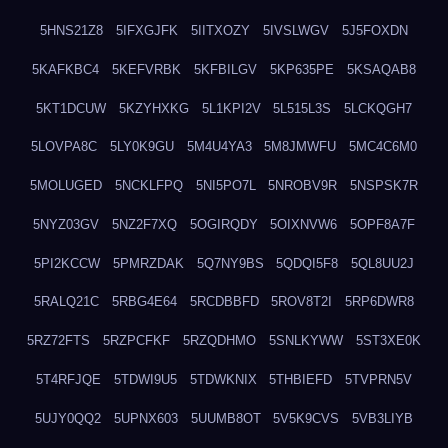
5HNS21Z8
5IFXGJFK
5IITXOZY
5IVSLWGV
5J5FOXDN
5KAFKBC4
5KEFVRBK
5KFBILGV
5KP635PE
5KSAQAB8
5KT1DCUW
5KZYHXKG
5L1KPI2V
5L515L3S
5LCKQGH7
5LOVPA8C
5LY0K9GU
5M4U4YA3
5M8JMWFU
5MC4C6M0
5MOLUGED
5NCKLFPQ
5NI5PO7L
5NROBV9R
5NSPSK7R
5NYZ03GV
5NZ2F7XQ
5OGIRQDY
5OIXNVW6
5OPF8A7F
5PI2KCCW
5PMRZDAK
5Q7NY9BS
5QDQI5F8
5QL8UU2J
5RALQ21C
5RBG4E64
5RCDBBFD
5ROV8T2I
5RP6DWR8
5RZ72FTS
5RZPCFKF
5RZQDHMO
5SNLKYWW
5ST3XE0K
5T4RFJQE
5TDWI9U5
5TDWKNIX
5THBIEFD
5TVPRN5V
5UJY0QQ2
5UPNX603
5UUMB8OT
5V5K9CVS
5VB3LIYB