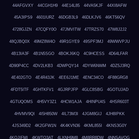
44AFGVXY
44CGH1H9
44E14L85
44VA5KJF
44XI8AFW
45A3IPS9
4601IURZ
46DGB3L9
46DLKJV6
46KT56QV
4728GJZN
47CQFY0O
47JMVITW
47TRZS70
47W8J2J2
48QJBQ0X
49MZ8W4O
49R1GYE9
49SPF3MJ
49WWVPJU
4B13IA3F
4B1N5SGO
4BOKJ6KQ
4C9HCESS
4D64LFAR
4D90P4CC
4DV2LKB3
4DWPQY14
4DYW6NWM
4DZ5J3RQ
4E402GTO
4E4R43JK
4EE6J1ME
4ENC34CO
4F88GRG8
4FDT5ITF
4GHTKFV1
4GJRPJFP
4GLC8SBG
4GOTUJAD
4GTUQOMS
4H5VY3Z1
4HCW1AJA
4HINPU4S
4HSR603T
4HVMV9QI
4I5H850W
4IL73M3I
4JGM8GIJ
4JH8IPKK
4JS349D2
4K2GFW1N
4K4KVN36
4KML855I
4KNS3G0Y
4KQJIFMI
4KWTO3AT
4LXNH9M8
4M8RR8DW
4NNSAVOG