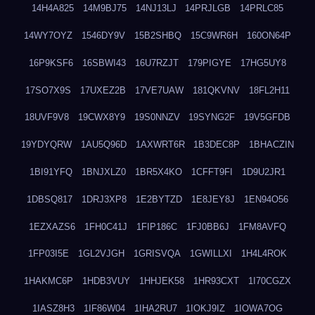
14H4A825
14M9BJ75
14NJ13LJ
14PRJLGB
14PRLC85
14WY7OYZ
1546DY9V
15B2SHBQ
15C9WR6H
160ON64P
16P9KSF6
16SBWI43
16U7RZJT
179PIGYE
17HG5UY8
17SO7X9S
17UXEZ2B
17VE7UAW
181QKVNV
18FL2H11
18UVF9V8
19CWX8Y9
19S0NNZV
19SYNG2F
19V5GFDB
19YDYQRW
1AU5Q96D
1AXWRT6R
1B3DEC8P
1BHACZIN
1BI91YFQ
1BNJXLZ0
1BR5X4KO
1CFFT9FI
1D9U2JR1
1DBSQ817
1DRJ3XP8
1E2BYTZD
1E8JEY8J
1EN94O56
1EZXAZS6
1FH0C41J
1FIP186C
1FJ0BB6J
1FM8AVFQ
1FP03I5E
1GL2VJGH
1GRISVQA
1GWILLXI
1H4L4ROK
1HAKMC6P
1HDB3VUY
1HHJEK58
1HR93CXT
1I70CGZX
1IASZ8H3
1IF86W04
1IHA2RU7
1IOKJ9IZ
1IOWA7OG