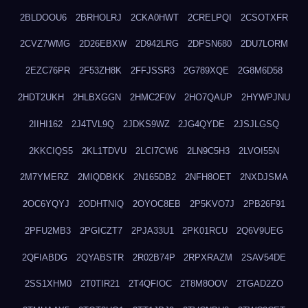
2BLDOOU6
2BRHOLRJ
2CKA0HWT
2CRELPQI
2CSOTXFR
2CVZ7WMG
2D26EBXW
2D942LRG
2DPSN680
2DU7LORM
2EZC76PR
2F53ZH8K
2FFJSSR3
2G789XQE
2G8M6D58
2HDT2UKH
2HLBXGGN
2HMC2F0V
2HO7QAUP
2HYWPJNU
2IIHI162
2J4TVL9Q
2JDKS9WZ
2JG4QYDE
2JSJLGSQ
2KKCIQS5
2KL1TDVU
2LCI7CW6
2LN9C5H3
2LVOI55N
2M7YMERZ
2MIQDBKK
2N165DB2
2NFH8OET
2NXDJSMA
2OC6YQYJ
2ODHTNIQ
2OYOC8EB
2P5KVO7J
2PB26F91
2PFU2MB3
2PGICZT7
2PJA33U1
2PK01RCU
2Q6V9UEG
2QFIABDG
2QYABSTR
2R02B74P
2RPXRAZM
2SAV54DE
2SS1XHM0
2T0TIR21
2T4QFIOC
2T8M8OOV
2TGAD2ZO