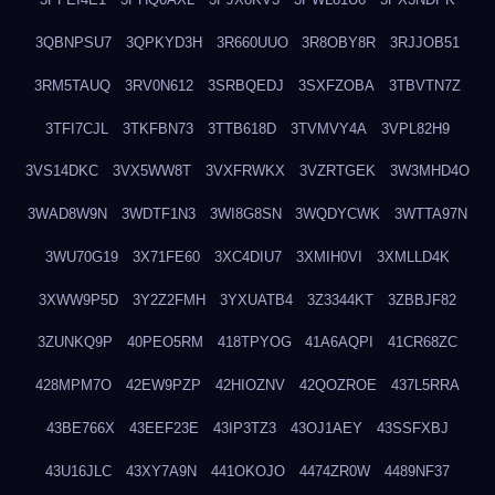
3QBNPSU7
3QPKYD3H
3R660UUO
3R8OBY8R
3RJJOB51
3RM5TAUQ
3RV0N612
3SRBQEDJ
3SXFZOBA
3TBVTN7Z
3TFI7CJL
3TKFBN73
3TTB618D
3TVMVY4A
3VPL82H9
3VS14DKC
3VX5WW8T
3VXFRWKX
3VZRTGEK
3W3MHD4O
3WAD8W9N
3WDTF1N3
3WI8G8SN
3WQDYCWK
3WTTA97N
3WU70G19
3X71FE60
3XC4DIU7
3XMIH0VI
3XMLLD4K
3XWW9P5D
3Y2Z2FMH
3YXUATB4
3Z3344KT
3ZBBJF82
3ZUNKQ9P
40PEO5RM
418TPYOG
41A6AQPI
41CR68ZC
428MPM7O
42EW9PZP
42HIOZNV
42QOZROE
437L5RRA
43BE766X
43EEF23E
43IP3TZ3
43OJ1AEY
43SSFXBJ
43U16JLC
43XY7A9N
441OKOJO
4474ZR0W
4489NF37