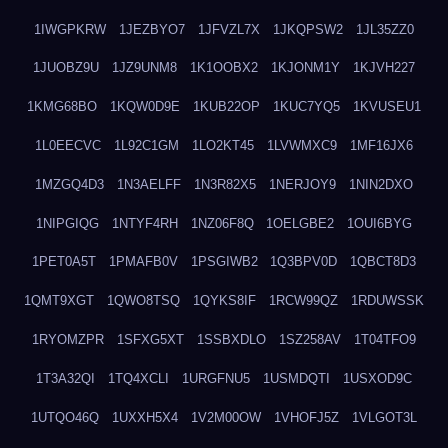
1IWGPKRW
1JEZBYO7
1JFVZL7X
1JKQPSW2
1JL35ZZ0
1JUOBZ9U
1JZ9UNM8
1K1OOBX2
1KJONM1Y
1KJVH227
1KMG68BO
1KQW0D9E
1KUB22OP
1KUC7YQ5
1KVUSEU1
1L0EECVC
1L92C1GM
1LO2KT45
1LVWMXC9
1MF16JX6
1MZGQ4D3
1N3AELFF
1N3R82X5
1NERJOY9
1NIN2DXO
1NIPGIQG
1NTYF4RH
1NZ06F8Q
1OELGBE2
1OUI6BYG
1PET0A5T
1PMAFB0V
1PSGIWB2
1Q3BPV0D
1QBCT8D3
1QMT9XGT
1QWO8TSQ
1QYKS8IF
1RCW99QZ
1RDUWSSK
1RYOMZPR
1SFXG5XT
1SSBXDLO
1SZ258AV
1T04TFO9
1T3A32QI
1TQ4XCLI
1URGFNU5
1USMDQTI
1USXOD9C
1UTQO46Q
1UXXH5X4
1V2M00OW
1VHOFJ5Z
1VLGOT3L