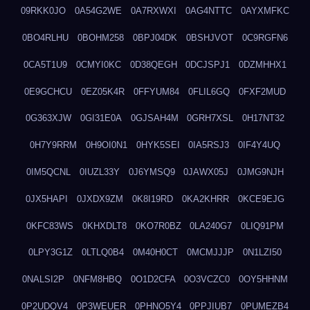
09RKK0JO
0A54G2WE
0A7RXWXI
0AG4NTTC
0AYXMFKC
0BO4RLHU
0BOHM258
0BPJ04DK
0BSHJVOT
0C9RGFN6
0CA5T1U9
0CMYI0KC
0D38QEGH
0DCJSPJ1
0DZMHHX1
0E9GCHCU
0EZ05K4R
0FFYUM84
0FLIL6GQ
0FXF2MUD
0G363XJW
0GI31E0A
0GJSAH4M
0GRH7XSL
0H17NT32
0H7Y9RRM
0H9OI0N1
0HYK5SEI
0IA5RSJ3
0IF4Y4UQ
0IM5QCNL
0IUZL33Y
0J6YMSQ9
0JAWX05J
0JMG9NJH
0JX5HAPI
0JXDX9ZM
0K8I19RD
0KA2KHRR
0KCE9EJG
0KFC83WS
0KHXDLT8
0KO7R0BZ
0LA240G7
0LIQ91PM
0LPY3G1Z
0LTLQ0B4
0M40H0CT
0MCMJJJP
0N1LZI50
0NALSI2P
0NFM8HBQ
0O1D2CFA
0O3VCZC0
0OY5HHNM
0P2UDQV4
0P3WEUER
0PHNO5Y4
0PPJIUB7
0PUMEZB4