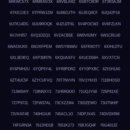
6RKWC57X
6RMKNV3X
6RV8LARZ
6SBTC8OR
6T3R3AJM
6TKE2JE3
6TPRWJZM
6U06OJTH
6UJEQ0CF
6UQ42P16
6UTK14DG
6UU9ROQK
6UZUZF6L
6V4POCW2
6V6FZLKN
6VJVHI57
6VQ1DZQ1
6VZACB5E
6W0V02MY
6W1CRLU0
6WAOIUX0
6WJXFPEM
6WSY8NWU
6XFR4OTY
6XIHLDTU
6XL3E0EQ
6XP30R7N
6XQUAXFV
6XUCD56H
6XVXTC5I
6Y6PMH2U
6YQP5Y4L
6YR8PDRZ
6YY0PXBC
6ZISH1A0
6ZT4UC5F
6ZYCUFVQ
70T7NVVN
70V1YKH3
711BHOSD
713M5IHY
718NNXY2
71H5RDOO
71UQJY58
725P81XE
727P972L
72FW37AL
73CXZZM4
73IDZEWO
73UTNHIP
73VKAF4E
740HGIUK
745ACL1O
74DPJX4S
74DVDXRM
74FGRN3A
7612HD1B
7651K273
76BJGQ4F
76G4013Z