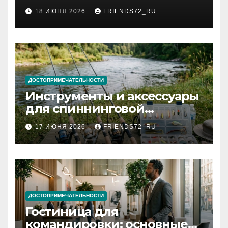
2026 году: сроки от 3 дней
18 ИЮНЯ 2026
FRIENDS72_RU
и список необходимых
документов
ДОСТОПРИМЕЧАТЕЛЬНОСТИ
Инструменты и аксессуары
для спиннинговой
рыбалки: назначение и
17 ИЮНЯ 2026
FRIENDS72_RU
типы
ДОСТОПРИМЕЧАТЕЛЬНОСТИ
Гостиница для
командировки: основные