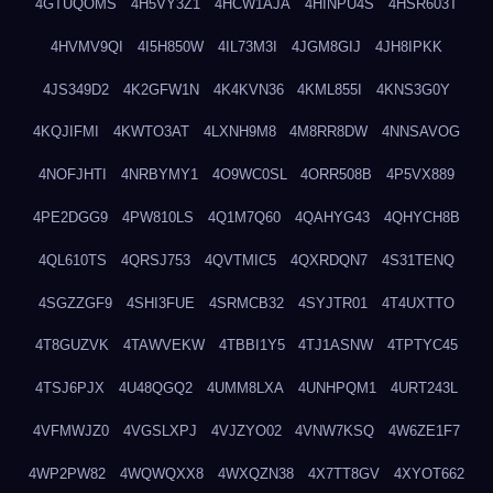
4GTUQOMS
4H5VY3Z1
4HCW1AJA
4HINPU4S
4HSR603T
4HVMV9QI
4I5H850W
4IL73M3I
4JGM8GIJ
4JH8IPKK
4JS349D2
4K2GFW1N
4K4KVN36
4KML855I
4KNS3G0Y
4KQJIFMI
4KWTO3AT
4LXNH9M8
4M8RR8DW
4NNSAVOG
4NOFJHTI
4NRBYMY1
4O9WC0SL
4ORR508B
4P5VX889
4PE2DGG9
4PW810LS
4Q1M7Q60
4QAHYG43
4QHYCH8B
4QL610TS
4QRSJ753
4QVTMIC5
4QXRDQN7
4S31TENQ
4SGZZGF9
4SHI3FUE
4SRMCB32
4SYJTR01
4T4UXTTO
4T8GUZVK
4TAWVEKW
4TBBI1Y5
4TJ1ASNW
4TPTYC45
4TSJ6PJX
4U48QGQ2
4UMM8LXA
4UNHPQM1
4URT243L
4VFMWJZ0
4VGSLXPJ
4VJZYO02
4VNW7KSQ
4W6ZE1F7
4WP2PW82
4WQWQXX8
4WXQZN38
4X7TT8GV
4XYOT662