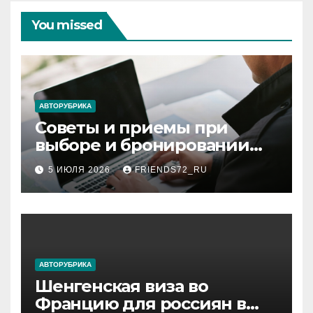
You missed
АВТОРУБРИКА
Советы и приемы при
выборе и бронировании
авиабилетов
5 ИЮЛЯ 2026
FRIENDS72_RU
АВТОРУБРИКА
Шенгенская виза во
Францию для россиян в