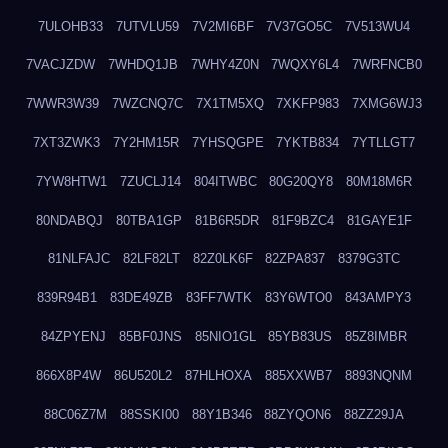
7ULOHB33
7UTVLU59
7V2MI6BF
7V37GO5C
7V513WU4
7VACJZDW
7WHDQ1JB
7WHY4Z0N
7WQXY6L4
7WRFNCB0
7WWR3W39
7WZCNQ7C
7X1TM5XQ
7XKFP983
7XMG6WJ3
7XT3ZWK3
7Y2HM15R
7YHSQGPE
7YKTB834
7YTLLGT7
7YW8HTW1
7ZUCLJ14
804ITWBC
80G20QY8
80M18M6R
80NDABQJ
80TBA1GP
81B6R5DR
81F9BZC4
81GAYE1F
81NLFAJC
82LF82LT
82Z0LK6F
82ZPA837
8379G3TC
839R94B1
83DE49ZB
83FF7WTK
83Y6WTO0
843AMPY3
84ZPYENJ
85BF0JNS
85NIO1GL
85YB83US
85Z8IMBR
866X8P4W
86U520L2
87HLHOXA
885XXWB7
8893NQNM
88C06Z7M
88SSKI00
88Y1B346
88ZYQON6
88ZZ29JA