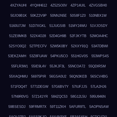
4XZYAUHI
4YQHH612
4Z52SO0V
4ZP14UIL
4ZVGSBH0
50JO9B1K
50KZ2V9P
50NNJN5E
50S8F1Z0
510NBX1W
5160U7JM
51D7XGKL
51JUGSIB
51MY24WU
51VJOSDY
51ZE8MKB
522X4O28
52D4GH9B
52FJKYTB
52MOA4HC
52SYO0Q2
52TPECFV
52W5K0BY
52XXY91Q
53ATDBWI
53EKZAMH
53Z8FUAW
54PKU5CO
551HGV0S
553WPS4S
55FLR3W1
55IE9L4V
55JKJF3L
55NCOA72
55QDIRSM
55XAQHMU
56975PIR
56GSA0U2
56QN3KEB
56SCV4BG
571FDQ4T
5771DEGW
57G6BV7Y
57IUFJJS
57LA2HJ6
57N9R0VG
57Z141YR
584ZQC53
58G12L5U
595U946N
59BSESDJ
59FRMR7X
59T11ZKH
5AFUR9TL
5AOPNSAW
5AQL07P2
5ASS9KJO
5AY4N3YE
5B3AF4SH
5CDCU7YL