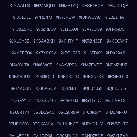
9GYWALD3
9H2AMQR4
9HIZH1YQ
9HSE9BCM
9HU2G1QA
9I3U1D5L
9I7RL7P3
9I87JREW
9IDKWGWQ
9IL8EDHA
9IQBZSXG
9J0ZRBUV
9J11UAOI
9JA7JOQ9
9JHR89JS
9JKLGY5E
9KBAABXH
9KKHTYIP
9KRBN3CP
9KXDCNY7
9KYCB7O6
9KZY0X2M
9LDELS8R
9LI6FD0X
9LPX29XS
9M408HT8
9N08A9CF
9NAVVPPN
9NAZEVEZ
9NDMZNUZ
9NKKRBUS
9NM3IO8B
9NPDK8EO
9OKXN2KX
9PGFG1J0
9PIZMO0H
9Q3CVGCM
9Q4799TT
9QE0Y05S
9QEDJDIS
9QSFAYJH
9QSGU715
9R3R0930
9R51T71C
9RJEMRTS
9S85RTYJ
9SBD1GAU
9SC20R8W
9TC3RDIY
9TDEMFKU
9THBOC03
9TQKANJX
9U1AHKCF
9UDYO1HV
9UW8EUTC
9VL4EOJB
9VLVMX0I
9W0SDU2O
9WNDZ5OE
9WZXLZA9