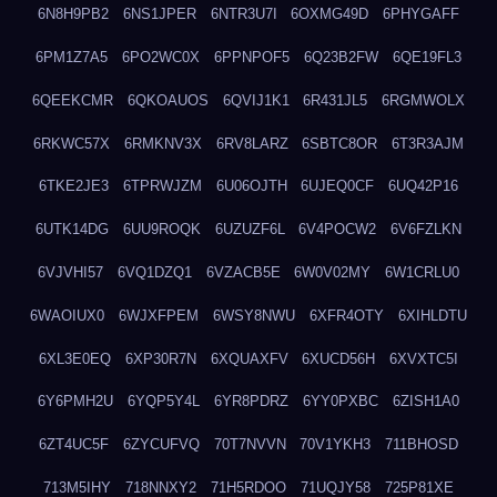
6N8H9PB2
6NS1JPER
6NTR3U7I
6OXMG49D
6PHYGAFF
6PM1Z7A5
6PO2WC0X
6PPNPOF5
6Q23B2FW
6QE19FL3
6QEEKCMR
6QKOAUOS
6QVIJ1K1
6R431JL5
6RGMWOLX
6RKWC57X
6RMKNV3X
6RV8LARZ
6SBTC8OR
6T3R3AJM
6TKE2JE3
6TPRWJZM
6U06OJTH
6UJEQ0CF
6UQ42P16
6UTK14DG
6UU9ROQK
6UZUZF6L
6V4POCW2
6V6FZLKN
6VJVHI57
6VQ1DZQ1
6VZACB5E
6W0V02MY
6W1CRLU0
6WAOIUX0
6WJXFPEM
6WSY8NWU
6XFR4OTY
6XIHLDTU
6XL3E0EQ
6XP30R7N
6XQUAXFV
6XUCD56H
6XVXTC5I
6Y6PMH2U
6YQP5Y4L
6YR8PDRZ
6YY0PXBC
6ZISH1A0
6ZT4UC5F
6ZYCUFVQ
70T7NVVN
70V1YKH3
711BHOSD
713M5IHY
718NNXY2
71H5RDOO
71UQJY58
725P81XE