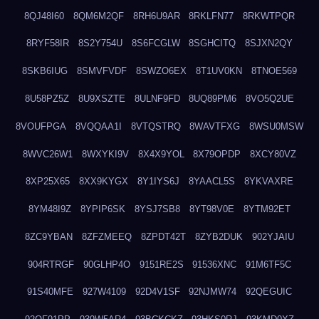
8QJ48I60
8QM6M2QF
8RH6U9AR
8RKLFN77
8RKWTPQR
8RYF58IR
8S2Y754U
8S6FCGLW
8SGHCITQ
8SJXN2QY
8SKB6IUG
8SMVFVDF
8SWZO6EX
8T1UV0KN
8TNOE569
8U58PZ5Z
8U9XSZTE
8ULNF9FD
8UQ89PM6
8VO5Q2UE
8VOUFPGA
8VQQAA1I
8VTQSTRQ
8WAVTFXG
8WSU0MSW
8WVC26W1
8WXYKI9V
8X4X9YOL
8X79OPDP
8XCY80VZ
8XP25X65
8XX9KYGX
8Y1IYS6J
8YAACL5S
8YKVAXRE
8YM48I9Z
8YPIP6SK
8YSJ7SB8
8YT98V0E
8YTM92ET
8ZC9YBAN
8ZFZMEEQ
8ZPDT42T
8ZYB2DUK
902YJAIU
904RTRGF
90GLHP4O
9151RE2S
91536XNC
91M6TF5C
91S40MFE
927W4109
92D4V1SF
92NJMW74
92QEGUIC