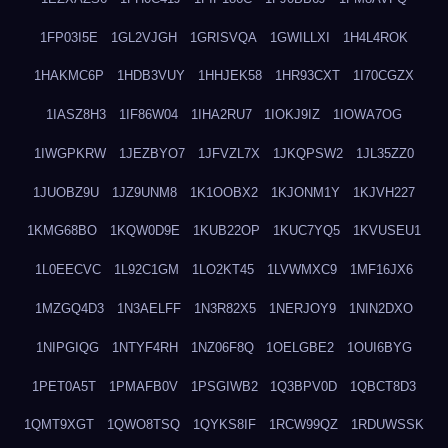
1FP03I5E
1GL2VJGH
1GRISVQA
1GWILLXI
1H4L4ROK
1HAKMC6P
1HDB3VUY
1HHJEK58
1HR93CXT
1I70CGZX
1IASZ8H3
1IF86W04
1IHA2RU7
1IOKJ9IZ
1IOWA7OG
1IWGPKRW
1JEZBYO7
1JFVZL7X
1JKQPSW2
1JL35ZZ0
1JUOBZ9U
1JZ9UNM8
1K1OOBX2
1KJONM1Y
1KJVH227
1KMG68BO
1KQW0D9E
1KUB22OP
1KUC7YQ5
1KVUSEU1
1L0EECVC
1L92C1GM
1LO2KT45
1LVWMXC9
1MF16JX6
1MZGQ4D3
1N3AELFF
1N3R82X5
1NERJOY9
1NIN2DXO
1NIPGIQG
1NTYF4RH
1NZ06F8Q
1OELGBE2
1OUI6BYG
1PET0A5T
1PMAFB0V
1PSGIWB2
1Q3BPV0D
1QBCT8D3
1QMT9XGT
1QWO8TSQ
1QYKS8IF
1RCW99QZ
1RDUWSSK