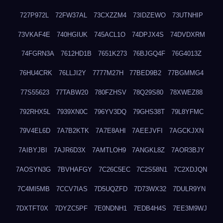
727P972L
72FW37AL
73CXZZM4
73IDZEWO
73UTNHIP
73VKAF4E
740HGIUK
745ACL1O
74DPJX4S
74DVDXRM
74FGRN3A
7612HD1B
7651K273
76BJGQ4F
76G4013Z
76HU4CRK
76LLJI2Y
7777M27H
77BED9B2
77BGMMG4
77S55623
77TABW20
780FZHSV
78Q29S80
78XWEZ88
792RHX5L
7939XN0C
796YV3DQ
79GHS38T
79L8YFMC
79V4EL6D
7A7B2KTK
7A7E8AHI
7AEEJVFI
7AGCKJXN
7AIBYJBI
7AJR6D3X
7AMTLOH9
7ANGKL8Z
7AOR3BJY
7AOSYN3G
7BVHAFGY
7C26C5EC
7C2S58N1
7C2XDJQN
7C4MI5MB
7CCV7IAS
7D5UQZFD
7D73WX32
7DULR9YN
7DXTFT0X
7DYZC5PF
7E0NDNH1
7EDB4H4S
7EE3M9WJ