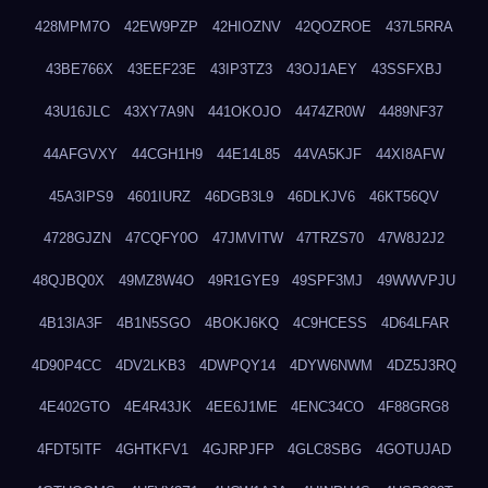
428MPM7O
42EW9PZP
42HIOZNV
42QOZROE
437L5RRA
43BE766X
43EEF23E
43IP3TZ3
43OJ1AEY
43SSFXBJ
43U16JLC
43XY7A9N
441OKOJO
4474ZR0W
4489NF37
44AFGVXY
44CGH1H9
44E14L85
44VA5KJF
44XI8AFW
45A3IPS9
4601IURZ
46DGB3L9
46DLKJV6
46KT56QV
4728GJZN
47CQFY0O
47JMVITW
47TRZS70
47W8J2J2
48QJBQ0X
49MZ8W4O
49R1GYE9
49SPF3MJ
49WWVPJU
4B13IA3F
4B1N5SGO
4BOKJ6KQ
4C9HCESS
4D64LFAR
4D90P4CC
4DV2LKB3
4DWPQY14
4DYW6NWM
4DZ5J3RQ
4E402GTO
4E4R43JK
4EE6J1ME
4ENC34CO
4F88GRG8
4FDT5ITF
4GHTKFV1
4GJRPJFP
4GLC8SBG
4GOTUJAD