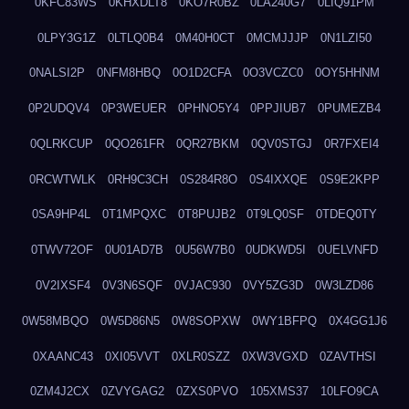
0KFC83WS
0KHXDLT8
0KO7R0BZ
0LA240G7
0LIQ91PM
0LPY3G1Z
0LTLQ0B4
0M40H0CT
0MCMJJJP
0N1LZI50
0NALSI2P
0NFM8HBQ
0O1D2CFA
0O3VCZC0
0OY5HHNM
0P2UDQV4
0P3WEUER
0PHNO5Y4
0PPJIUB7
0PUMEZB4
0QLRKCUP
0QO261FR
0QR27BKM
0QV0STGJ
0R7FXEI4
0RCWTWLK
0RH9C3CH
0S284R8O
0S4IXXQE
0S9E2KPP
0SA9HP4L
0T1MPQXC
0T8PUJB2
0T9LQ0SF
0TDEQ0TY
0TWV72OF
0U01AD7B
0U56W7B0
0UDKWD5I
0UELVNFD
0V2IXSF4
0V3N6SQF
0VJAC930
0VY5ZG3D
0W3LZD86
0W58MBQO
0W5D86N5
0W8SOPXW
0WY1BFPQ
0X4GG1J6
0XAANC43
0XI05VVT
0XLR0SZZ
0XW3VGXD
0ZAVTHSI
0ZM4J2CX
0ZVYGAG2
0ZXS0PVO
105XMS37
10LFO9CA