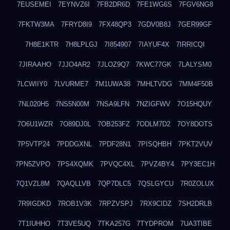
7EUSEMEI
7EYNVZ6I
7FB2DR6D
7FE1WG6S
7FGV6NG8
7FKTW3MA
7FRYD8I9
7FX48QP3
7GDV0B8J
7GER99GF
7H8E1KTR
7H8LPLGJ
7I854907
7IAYUF4X
7IRRICQI
7JIRAAHO
7JJO4AR2
7JLOZ9Q7
7KWC77GK
7LALYSM0
7LCWIIY0
7LVURME7
7M1UWA38
7MHLTVDG
7MM4F50B
7NL020H5
7NS5N00M
7NSA9LFN
7NZIGFWV
7O15HQUY
7O6U1WZR
7O89DJ0L
7OB253FZ
7ODLM7D2
7OY8DOTS
7P5VTP24
7PDDGXNL
7PDF28N1
7PISQHBH
7PKT2VUV
7PN5ZVPO
7PS4XQMK
7PVQC4XL
7PVZ4BY4
7PY3EC1H
7Q1VZL8M
7QAQLLVB
7QP7DLC5
7QSLGYCU
7R0ZOLUX
7R9IGDKD
7ROB1V3K
7RPZVSPJ
7RX9CIDZ
7SH2DRLB
7T1IUHHO
7T3VE5UQ
7TKA257G
7TYDPROM
7UA3TIBE