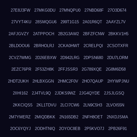
27E8J3FW
27MKG0DU
27MNQPU0
27NBD68F
27O3D674
27VYT4KU
28SMQGU6
299T1G15
2A01R6QT
2AAYZL7V
2AFJGVZY
2ATPPOCH
2B2G3AW2
2BFZFCNW
2BKKV1H5
2BLDOOU6
2BRHOLRJ
2CKA0HWT
2CRELPQI
2CSOTXFR
2CVZ7WMG
2D26EBXW
2D942LRG
2DPSN680
2DU7LORM
2EZC76PR
2F53ZH8K
2FFJSSR3
2G789XQE
2G8M6D58
2HDT2UKH
2HLBXGGN
2HMC2F0V
2HO7QAUP
2HYWPJNU
2IIHI162
2J4TVL9Q
2JDKS9WZ
2JG4QYDE
2JSJLGSQ
2KKCIQS5
2KL1TDVU
2LCI7CW6
2LN9C5H3
2LVOI55N
2M7YMERZ
2MIQDBKK
2N165DB2
2NFH8OET
2NXDJSMA
2OC6YQYJ
2ODHTNIQ
2OYOC8EB
2P5KVO7J
2PB26F91