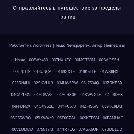
Отправляйтесь в путешествие за пределы
границ
Работает на WordPress
|
Тема: Newspaperex, автор
Themeansar
Home
006WY430
007HXU2Y
00MGT33M
00SAOS5H
00T70TIS
013UNCAI
0169XX1F
019K5LTP
01WS9NX2
023RN4UI
02SKVUL3
034UW6PW
03L7504Q
03ZRKE69
04CAZD3N
04EDWV8I
04H0HX0B
04KWVG4E
04LI8DHX
04N4JN2X
04QX9S1E
04YFC57J
04ZFIS6W
059KC9DM
05G55WBQ
05IXW4Y0
05T6CZAL
069K7D5M
06FAMUAG
06VLOMOD
0755T7I3
077IRTEG
07ASX5QF
07BDB1DD