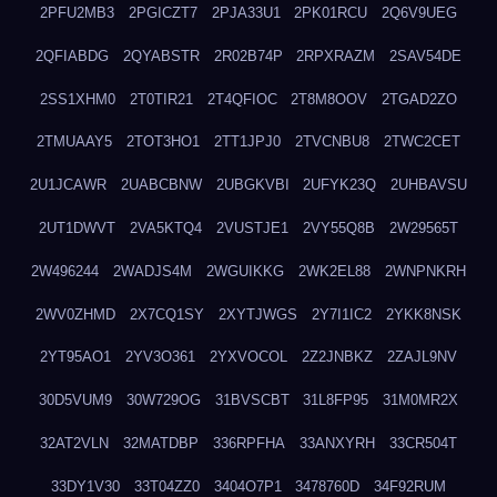
2PFU2MB3
2PGICZT7
2PJA33U1
2PK01RCU
2Q6V9UEG
2QFIABDG
2QYABSTR
2R02B74P
2RPXRAZM
2SAV54DE
2SS1XHM0
2T0TIR21
2T4QFIOC
2T8M8OOV
2TGAD2ZO
2TMUAAY5
2TOT3HO1
2TT1JPJ0
2TVCNBU8
2TWC2CET
2U1JCAWR
2UABCBNW
2UBGKVBI
2UFYK23Q
2UHBAVSU
2UT1DWVT
2VA5KTQ4
2VUSTJE1
2VY55Q8B
2W29565T
2W496244
2WADJS4M
2WGUIKKG
2WK2EL88
2WNPNKRH
2WV0ZHMD
2X7CQ1SY
2XYTJWGS
2Y7I1IC2
2YKK8NSK
2YT95AO1
2YV3O361
2YXVOCOL
2Z2JNBKZ
2ZAJL9NV
30D5VUM9
30W729OG
31BVSCBT
31L8FP95
31M0MR2X
32AT2VLN
32MATDBP
336RPFHA
33ANXYRH
33CR504T
33DY1V30
33T04ZZ0
3404O7P1
3478760D
34F92RUM