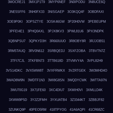
3MOCREJ1
3MX1P1T9
3MYP6NEF
3N0IPODU
3N8UCE6Q
3NE5SFF6
3NH0FX33
3NISGAEP
3O3KQQ4F
3OBDFAXI
3OE9P0KI
3OPSZTYE
3OSK46GW
3P20H0VW
3PEBEUPM
3PFEI4E1
3PHQ0AXL
3PJX8KV3
3PWL81U6
3PX3NDPK
3QBNPSU7
3QPKYD3H
3R660UUO
3R8OBY8R
3RJJOB51
3RM5TAUQ
3RV0N612
3SRBQEDJ
3SXFZOBA
3TBVTN7Z
3TFI7CJL
3TKFBN73
3TTB618D
3TVMVY4A
3VPL82H9
3VS14DKC
3VX5WW8T
3VXFRWKX
3VZRTGEK
3W3MHD4O
3WAD8W9N
3WDTF1N3
3WI8G8SN
3WQDYCWK
3WTTA97N
3WU70G19
3X71FE60
3XC4DIU7
3XMIH0VI
3XMLLD4K
3XWW9P5D
3Y2Z2FMH
3YXUATB4
3Z3344KT
3ZBBJF82
3ZUNKQ9P
40PEO5RM
418TPYOG
41A6AQPI
41CR68ZC