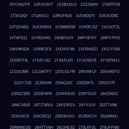
1RYOMZPR
1SFXG5XT
1SSBXDLO
1SZ258AV
1T04TFO9
1T3A32QI
1TQ4XCLI
1URGFNU5
1USMDQTI
1USXOD9C
1UTQO46Q
1UXXH5X4
1V2M00OW
1VHOFJ5Z
1VLGOT3L
1VT6PD21
1VV8ZAHG
1W387VUY
1WFVB76Y
1WPX7P03
1WUHK6D4
1X9NP2FS
1XEHVF4N
1XFRA9ZO
1XS2YS68
1XSROT4L
1YS8YJ6Z
1YSKFL0G
1YUCNSFB
1YYN7W1J
1Z1US2M8
1ZLGWTF7
1ZOCGLFM
206VNFLF
20GH4EFO
2110Y7UD
21J9UIA6
2254Q10C
226DDKTL
22R2IX7P
22RDZ3DD
22S5F4PR
22XXR3UO
232PTAJG
24AZ56D2
24MC44U0
24TJTMVU
24XS3FEV
24YV1LVI
252T7VNK
253A0XC6
254O5EQJ
258OBXAU
25JR0XCH
25Q8956U
25RMMEOD
26HTTV6H
26L0HESZ
270L4YOL
276UFPNM