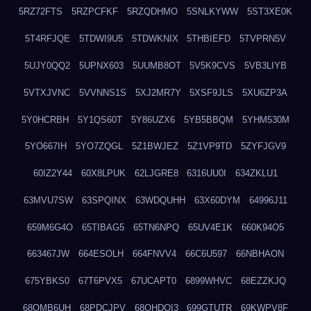
5RZ72FTS
5RZPCFKF
5RZQDHMO
5SNLKYWW
5ST3XE0K
5T4RFJQE
5TDWI9U5
5TDWKNIX
5THBIEFD
5TVPRN5V
5UJY0QQ2
5UPNX603
5UUMB8OT
5V5K9CVS
5VB3LIYB
5VTXJVNC
5VVNNS1S
5XJ2MR7Y
5XSF9JLS
5XU6ZP3A
5Y0HCRBH
5Y1QS60T
5Y86UZX6
5YB5BBQM
5YHM530M
5YO667IH
5YO7ZQGL
5Z1BWJEZ
5Z1VP9TD
5ZYFJGV9
60IZ2Y44
60X8LPUK
62LJGRE8
6316UU0I
634ZKLU1
63MVU7SW
63SPQINX
63WDQUHH
63X60DYM
64996J11
659M6G4O
65TIBAG5
65TN6NPQ
65UV4E1K
660K94O5
663467JW
664ESOLH
664FNVV4
66C6U597
66NBHAON
675YBKS0
67T6PVX5
67UCAPT0
6899WHVC
68EZZKJQ
68OMB6UH
68PDCJPV
68QHDOI3
699GTUTR
69KWPV8F