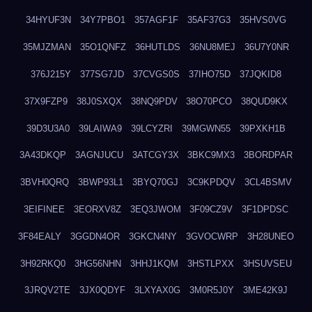
34HYUF3N
34Y7PBO1
357AGF1F
35AF37G3
35HVS0VG
35MJZMAN
35O1QNFZ
36HUTLDS
36NU8MEJ
36U7Y0NR
376J215Y
377SG7JD
37CVGS0S
37IHO75D
37JQKID8
37X9FZP9
38J0SXQX
38NQ9PDV
38O70PCO
38QUD9KX
39D3U3A0
39LAIWA9
39LCYZRI
39MGWN55
39PXKH1B
3A43DKQP
3AGNJUCU
3ATCGY3X
3BKC9MX3
3BORDPAR
3BVH0QRQ
3BWP93L1
3BYQ70GJ
3C9KPDQV
3CL4BSMV
3EIFINEE
3EORXV8Z
3EQ3JWOM
3F09CZ9V
3F1DPDSC
3F84EALY
3GGDN4OR
3GKCN4NY
3GVOCWRP
3H28UNEO
3H92RKQ0
3HG56NHN
3HHJ1KQM
3HSTLPXX
3HSUVSEU
3JRQV2TE
3JX0QDYF
3LXYAX0G
3M0R5J0Y
3ME42K9J