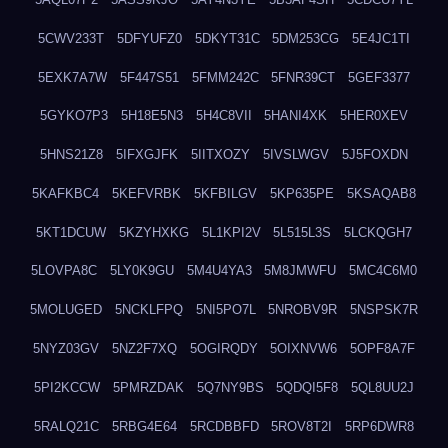
5CWV233T
5DFYUFZ0
5DKYT31C
5DM253CG
5E4JC1TI
5EXK7A7W
5F447S51
5FMM242C
5FNR39CT
5GEF3377
5GYKO7P3
5H18E5N3
5H4C8VII
5HANI4XK
5HER0XEV
5HNS21Z8
5IFXGJFK
5IITXOZY
5IVSLWGV
5J5FOXDN
5KAFKBC4
5KEFVRBK
5KFBILGV
5KP635PE
5KSAQAB8
5KT1DCUW
5KZYHXKG
5L1KPI2V
5L515L3S
5LCKQGH7
5LOVPA8C
5LY0K9GU
5M4U4YA3
5M8JMWFU
5MC4C6M0
5MOLUGED
5NCKLFPQ
5NI5PO7L
5NROBV9R
5NSPSK7R
5NYZ03GV
5NZ2F7XQ
5OGIRQDY
5OIXNVW6
5OPF8A7F
5PI2KCCW
5PMRZDAK
5Q7NY9BS
5QDQI5F8
5QL8UU2J
5RALQ21C
5RBG4E64
5RCDBBFD
5ROV8T2I
5RP6DWR8