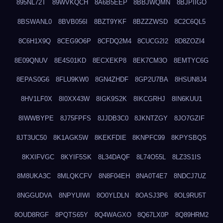
895NL72T
89WVKQCH
8A6B5EEP
8BBJWQMN
8BJPIIGO
8BSWANL0
8BVB056I
8BZT9YKF
8BZZZWSD
8C2C6QL5
8C6H1X9Q
8CEG9O6P
8CFDQ2M4
8CUCG2I2
8D8ZOZI4
8E09QNUV
8E4S01KD
8ECXEKP8
8EK7CM3O
8EMTYC6G
8EPAS0G6
8FLU9KW0
8GN4ZHDF
8GP2U7BA
8HSUN8J4
8HV1LF0X
8I0XX43W
8IGK9S2K
8IKCGRHJ
8IN6KUU1
8IWWBYPE
8J75FPFS
8JJDB3C0
8JKNTZGY
8JO7GZIF
8JT3UC50
8K1AGK5W
8KEKFDIE
8KNPFC99
8KPYSBQS
8KXIFVGC
8KYIF5SK
8L34DAQF
8L74O55L
8LZ3S1IS
8M8UKA3C
8MLQKCFV
8N8F04EH
8NA0T4E7
8NDCJ7UZ
8NGGUDVA
8NPYUIWI
8O0YLDLN
8OASJ3P6
8OL9RU5T
8OUD8RGF
8PQTS65Y
8Q4WAGXO
8Q67LX0P
8Q89HRM2