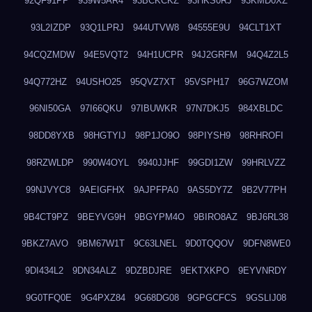
92QF91PP
939W5AR4
93BCKCKZ
93HKS0RJ
93KMD0XZ
93L2IZDP
93Q1LPRJ
944UTVW8
94555E9U
94CLT1XT
94CQZMDW
94E5VQT2
94H1UCPR
94J2GRFM
94Q4Z2L5
94Q772HZ
94USHO25
95QVZ7XT
95VSPH17
96G7WZOM
96NI50GA
97I66QKU
97IBUWKR
97N7DKJ5
984XBLDC
98DD8YXB
98HGTYIJ
98P1JO9O
98PIYSH9
98RHROFI
98RZWLDP
990W4OYL
9940JJHF
99GDI1ZW
99HRLVZZ
99NJVYC8
9AEIGFHX
9AJPFPA0
9AS5DY7Z
9B2V77PH
9B4CT9PZ
9BEYVG9H
9BGYPM4O
9BIRO8AZ
9BJ6RL38
9BKZ7AVO
9BM67W1T
9C63LNEL
9D0TQQOV
9DFN8WE0
9DI434L2
9DN34ALZ
9DZBDJRE
9EKTXKPO
9EYVNRDY
9G0TFQ0E
9G4PXZ84
9G68DG08
9GPGCFCS
9GSLIJ08