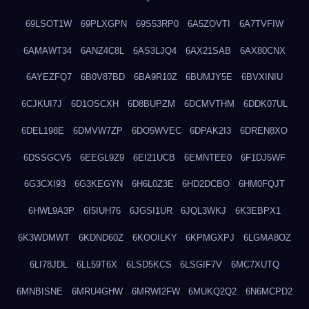
69LSOT1W
69PLXGPN
69S53RP0
6A5ZOVTI
6A7TVFIW
6AMAWT34
6ANZ4C8L
6AS3LJQ4
6AX21SAB
6AX80CNX
6AYEZFQ7
6B0V87BD
6BA9R10Z
6BUMJY5E
6BVXINIU
6CJKUI7J
6D1OSCXH
6D8BUPZM
6DCMVTHM
6DDK07UL
6DEL198E
6DMVW7ZP
6DO5WVEC
6DPAK2I3
6DREN8XO
6DSSGCV5
6EEGL9Z9
6EI21UCB
6EMNTEE0
6F1DJ5WF
6G3CXI93
6G3KEGYN
6H6L0Z3E
6HD2DCBO
6HM0FQJT
6HWL9A3P
6I5IUH76
6JGSI1UR
6JQL3WKJ
6K3EBPX1
6K3WDMWT
6KDND60Z
6KOOILKY
6KPMGXPJ
6LGMA8OZ
6LI78JDL
6LL59T6X
6LSD5KCS
6LSGIF7V
6MC7XUTQ
6MNBISNE
6MRU4GHW
6MRWI2FW
6MUKQ2Q2
6N6MCPD2