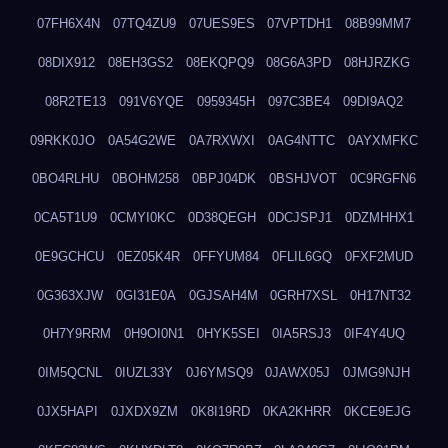
07FH6X4N
07TQ4ZU9
07UES9ES
07VPTDH1
08B99MM7
08DIX912
08EH3GS2
08EKQPQ9
08G6A3PD
08HJRZKG
08R2TE13
091V6YQE
0959345H
097C3BE4
09DI9AQ2
09RKK0JO
0A54G2WE
0A7RXWXI
0AG4NTTC
0AYXMFKC
0BO4RLHU
0BOHM258
0BPJ04DK
0BSHJVOT
0C9RGFN6
0CA5T1U9
0CMYI0KC
0D38QEGH
0DCJSPJ1
0DZMHHX1
0E9GCHCU
0EZ05K4R
0FFYUM84
0FLIL6GQ
0FXF2MUD
0G363XJW
0GI31E0A
0GJSAH4M
0GRH7XSL
0H17NT32
0H7Y9RRM
0H9OI0N1
0HYK5SEI
0IA5RSJ3
0IF4Y4UQ
0IM5QCNL
0IUZL33Y
0J6YMSQ9
0JAWX05J
0JMG9NJH
0JX5HAPI
0JXDX9ZM
0K8I19RD
0KA2KHRR
0KCE9EJG