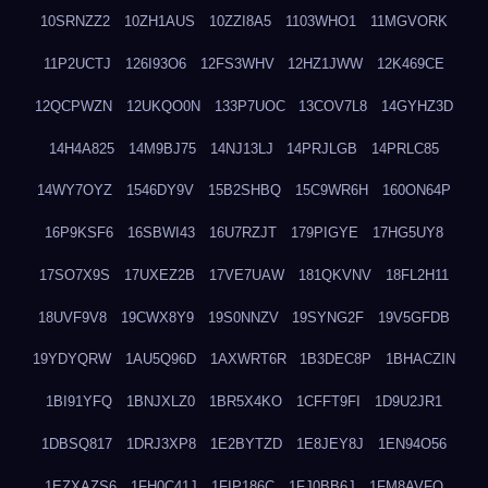
10SRNZZ2
10ZH1AUS
10ZZI8A5
1103WHO1
11MGVORK
11P2UCTJ
126I93O6
12FS3WHV
12HZ1JWW
12K469CE
12QCPWZN
12UKQO0N
133P7UOC
13COV7L8
14GYHZ3D
14H4A825
14M9BJ75
14NJ13LJ
14PRJLGB
14PRLC85
14WY7OYZ
1546DY9V
15B2SHBQ
15C9WR6H
160ON64P
16P9KSF6
16SBWI43
16U7RZJT
179PIGYE
17HG5UY8
17SO7X9S
17UXEZ2B
17VE7UAW
181QKVNV
18FL2H11
18UVF9V8
19CWX8Y9
19S0NNZV
19SYNG2F
19V5GFDB
19YDYQRW
1AU5Q96D
1AXWRT6R
1B3DEC8P
1BHACZIN
1BI91YFQ
1BNJXLZ0
1BR5X4KO
1CFFT9FI
1D9U2JR1
1DBSQ817
1DRJ3XP8
1E2BYTZD
1E8JEY8J
1EN94O56
1EZXAZS6
1FH0C41J
1FIP186C
1FJ0BB6J
1FM8AVFQ