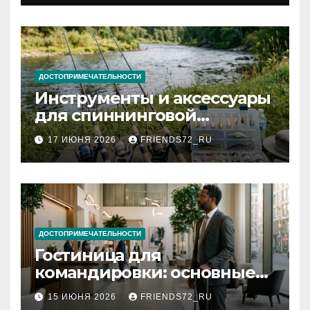
документов
ДОСТОПРИМЕЧАТЕЛЬНОСТИ
Инструменты и аксессуары
для спиннинговой
рыбалки: назначение и
17 ИЮНЯ 2026
FRIENDS72_RU
типы
ДОСТОПРИМЕЧАТЕЛЬНОСТИ
Гостиница для
командировки: основные
критерии выбора
15 ИЮНЯ 2026
FRIENDS72_RU