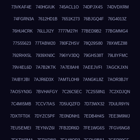
73VKAF4E
740HGIUK
745ACL1O
74DPJX4S
74DVDXRM
74FGRN3A
7612HD1B
7651K273
76BJGQ4F
76G4013Z
76HU4CRK
76LLJI2Y
7777M27H
77BED9B2
77BGMMG4
77S55623
77TABW20
780FZHSV
78Q29S80
78XWEZ88
792RHX5L
7939XN0C
796YV3DQ
79GHS38T
79L8YFMC
79V4EL6D
7A7B2KTK
7A7E8AHI
7AEEJVFI
7AGCKJXN
7AIBYJBI
7AJR6D3X
7AMTLOH9
7ANGKL8Z
7AOR3BJY
7AOSYN3G
7BVHAFGY
7C26C5EC
7C2S58N1
7C2XDJQN
7C4MI5MB
7CCV7IAS
7D5UQZFD
7D73WX32
7DULR9YN
7DXTFT0X
7DYZC5PF
7E0NDNH1
7EDB4H4S
7EE3M9WJ
7EUSEMEI
7EYNVZ6I
7FB2DR6D
7FE1WG6S
7FGV6NG8