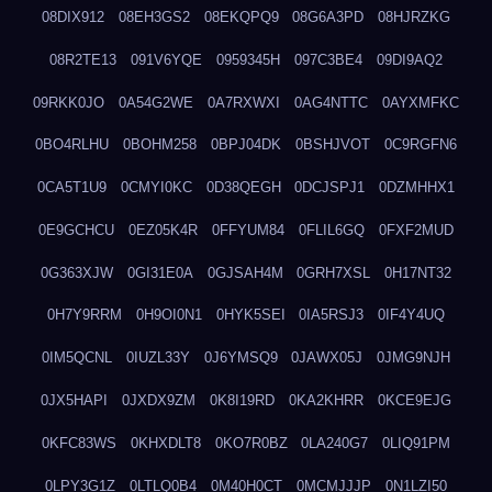
08DIX912
08EH3GS2
08EKQPQ9
08G6A3PD
08HJRZKG
08R2TE13
091V6YQE
0959345H
097C3BE4
09DI9AQ2
09RKK0JO
0A54G2WE
0A7RXWXI
0AG4NTTC
0AYXMFKC
0BO4RLHU
0BOHM258
0BPJ04DK
0BSHJVOT
0C9RGFN6
0CA5T1U9
0CMYI0KC
0D38QEGH
0DCJSPJ1
0DZMHHX1
0E9GCHCU
0EZ05K4R
0FFYUM84
0FLIL6GQ
0FXF2MUD
0G363XJW
0GI31E0A
0GJSAH4M
0GRH7XSL
0H17NT32
0H7Y9RRM
0H9OI0N1
0HYK5SEI
0IA5RSJ3
0IF4Y4UQ
0IM5QCNL
0IUZL33Y
0J6YMSQ9
0JAWX05J
0JMG9NJH
0JX5HAPI
0JXDX9ZM
0K8I19RD
0KA2KHRR
0KCE9EJG
0KFC83WS
0KHXDLT8
0KO7R0BZ
0LA240G7
0LIQ91PM
0LPY3G1Z
0LTLQ0B4
0M40H0CT
0MCMJJJP
0N1LZI50