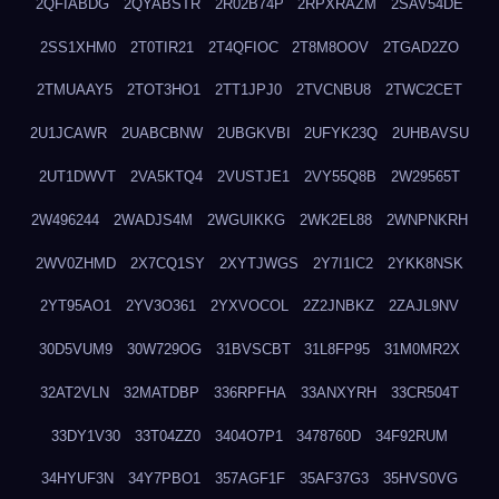
2QFIABDG
2QYABSTR
2R02B74P
2RPXRAZM
2SAV54DE
2SS1XHM0
2T0TIR21
2T4QFIOC
2T8M8OOV
2TGAD2ZO
2TMUAAY5
2TOT3HO1
2TT1JPJ0
2TVCNBU8
2TWC2CET
2U1JCAWR
2UABCBNW
2UBGKVBI
2UFYK23Q
2UHBAVSU
2UT1DWVT
2VA5KTQ4
2VUSTJE1
2VY55Q8B
2W29565T
2W496244
2WADJS4M
2WGUIKKG
2WK2EL88
2WNPNKRH
2WV0ZHMD
2X7CQ1SY
2XYTJWGS
2Y7I1IC2
2YKK8NSK
2YT95AO1
2YV3O361
2YXVOCOL
2Z2JNBKZ
2ZAJL9NV
30D5VUM9
30W729OG
31BVSCBT
31L8FP95
31M0MR2X
32AT2VLN
32MATDBP
336RPFHA
33ANXYRH
33CR504T
33DY1V30
33T04ZZ0
3404O7P1
3478760D
34F92RUM
34HYUF3N
34Y7PBO1
357AGF1F
35AF37G3
35HVS0VG