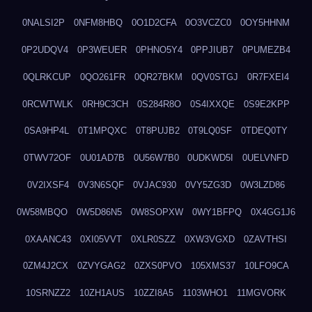
0NALSI2P
0NFM8HBQ
0O1D2CFA
0O3VCZC0
0OY5HHNM
0P2UDQV4
0P3WEUER
0PHNO5Y4
0PPJIUB7
0PUMEZB4
0QLRKCUP
0QO261FR
0QR27BKM
0QV0STGJ
0R7FXEI4
0RCWTWLK
0RH9C3CH
0S284R8O
0S4IXXQE
0S9E2KPP
0SA9HP4L
0T1MPQXC
0T8PUJB2
0T9LQ0SF
0TDEQ0TY
0TWV72OF
0U01AD7B
0U56W7B0
0UDKWD5I
0UELVNFD
0V2IXSF4
0V3N6SQF
0VJAC930
0VY5ZG3D
0W3LZD86
0W58MBQO
0W5D86N5
0W8SOPXW
0WY1BFPQ
0X4GG1J6
0XAANC43
0XI05VVT
0XLR0SZZ
0XW3VGXD
0ZAVTHSI
0ZM4J2CX
0ZVYGAG2
0ZXS0PVO
105XMS37
10LFO9CA
10SRNZZ2
10ZH1AUS
10ZZI8A5
1103WHO1
11MGVORK