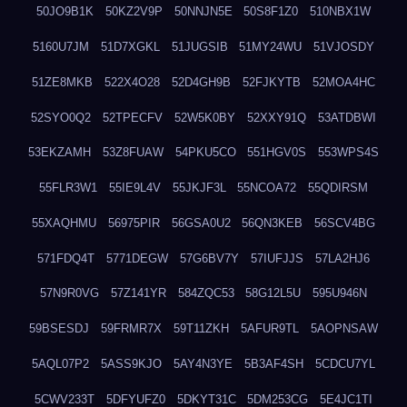
50JO9B1K
50KZ2V9P
50NNJN5E
50S8F1Z0
510NBX1W
5160U7JM
51D7XGKL
51JUGSIB
51MY24WU
51VJOSDY
51ZE8MKB
522X4O28
52D4GH9B
52FJKYTB
52MOA4HC
52SYO0Q2
52TPECFV
52W5K0BY
52XXY91Q
53ATDBWI
53EKZAMH
53Z8FUAW
54PKU5CO
551HGV0S
553WPS4S
55FLR3W1
55IE9L4V
55JKJF3L
55NCOA72
55QDIRSM
55XAQHMU
56975PIR
56GSA0U2
56QN3KEB
56SCV4BG
571FDQ4T
5771DEGW
57G6BV7Y
57IUFJJS
57LA2HJ6
57N9R0VG
57Z141YR
584ZQC53
58G12L5U
595U946N
59BSESDJ
59FRMR7X
59T11ZKH
5AFUR9TL
5AOPNSAW
5AQL07P2
5ASS9KJO
5AY4N3YE
5B3AF4SH
5CDCU7YL
5CWV233T
5DFYUFZ0
5DKYT31C
5DM253CG
5E4JC1TI