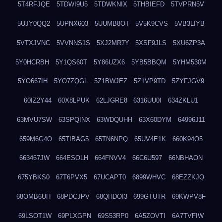
5T4RFJQE
5TDWI9U5
5TDWKNIX
5THBIEFD
5TVPRN5V
5UJY0QQ2
5UPNX603
5UUMB8OT
5V5K9CVS
5VB3LIYB
5VTXJVNC
5VVNNS1S
5XJ2MR7Y
5XSF9JLS
5XU6ZP3A
5Y0HCRBH
5Y1QS60T
5Y86UZX6
5YB5BBQM
5YHM530M
5YO667IH
5YO7ZQGL
5Z1BWJEZ
5Z1VP9TD
5ZYFJGV9
60IZ2Y44
60X8LPUK
62LJGRE8
6316UU0I
634ZKLU1
63MVU7SW
63SPQINX
63WDQUHH
63X60DYM
64996J11
659M6G4O
65TIBAG5
65TN6NPQ
65UV4E1K
660K94O5
663467JW
664ESOLH
664FNVV4
66C6U597
66NBHAON
675YBKS0
67T6PVX5
67UCAPT0
6899WHVC
68EZZKJQ
68OMB6UH
68PDCJPV
68QHDOI3
699GTUTR
69KWPV8F
69LSOT1W
69PLXGPN
69S53RP0
6A5ZOVTI
6A7TVFIW