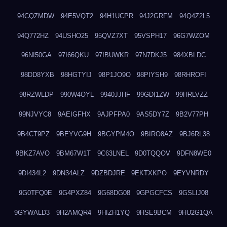
94CQZMDW
94E5VQT2
94H1UCPR
94J2GRFM
94Q4Z2L5
94Q772HZ
94USHO25
95QVZ7XT
95VSPH17
96G7WZOM
96NI50GA
97I66QKU
97IBUWKR
97N7DKJ5
984XBLDC
98DD8YXB
98HGTYIJ
98P1JO9O
98PIYSH9
98RHROFI
98RZWLDP
990W4OYL
9940JJHF
99GDI1ZW
99HRLVZZ
99NJVYC8
9AEIGFHX
9AJPFPA0
9AS5DY7Z
9B2V77PH
9B4CT9PZ
9BEYVG9H
9BGYPM4O
9BIRO8AZ
9BJ6RL38
9BKZ7AVO
9BM67W1T
9C63LNEL
9D0TQQOV
9DFN8WE0
9DI434L2
9DN34ALZ
9DZBDJRE
9EKTXKPO
9EYVNRDY
9G0TFQ0E
9G4PXZ84
9G68DG08
9GPGCFCS
9GSLIJ08
9GYWALD3
9H2AMQR4
9HIZH1YQ
9HSE9BCM
9HU2G1QA