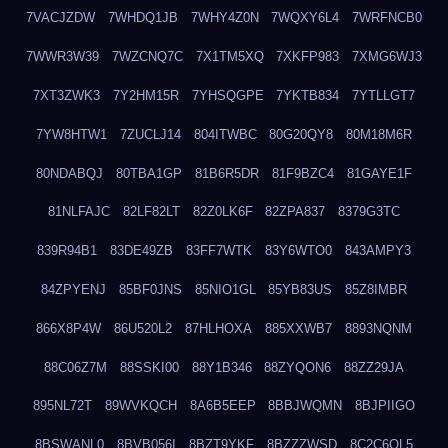
7VACJZDW
7WHDQ1JB
7WHY4Z0N
7WQXY6L4
7WRFNCB0
7WWR3W39
7WZCNQ7C
7X1TM5XQ
7XKFP983
7XMG6WJ3
7XT3ZWK3
7Y2HM15R
7YHSQGPE
7YKTB834
7YTLLGT7
7YW8HTW1
7ZUCLJ14
804ITWBC
80G20QY8
80M18M6R
80NDABQJ
80TBA1GP
81B6R5DR
81F9BZC4
81GAYE1F
81NLFAJC
82LF82LT
82Z0LK6F
82ZPA837
8379G3TC
839R94B1
83DE49ZB
83FF7WTK
83Y6WTO0
843AMPY3
84ZPYENJ
85BF0JNS
85NIO1GL
85YB83US
85Z8IMBR
866X8P4W
86U520L2
87HLHOXA
885XXWB7
8893NQNM
88C06Z7M
88SSKI00
88Y1B346
88ZYQON6
88ZZ29JA
895NL72T
89WVKQCH
8A6B5EEP
8BBJWQMN
8BJPIIGO
8BSWANL0
8BVB056I
8BZT9YKF
8BZZZWSD
8C2C6QL5