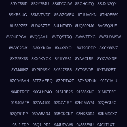
8RYF58IR
8S2Y754U
8S6FCGLW
8SGHCITQ
8SJXN2QY
8SKB6IUG
8SMVFVDF
8SWZO6EX
8T1UV0KN
8TNOE569
8U58PZ5Z
8U9XSZTE
8ULNF9FD
8UQ89PM6
8VO5Q2UE
8VOUFPGA
8VQQAA1I
8VTQSTRQ
8WAVTFXG
8WSU0MSW
8WVC26W1
8WXYKI9V
8X4X9YOL
8X79OPDP
8XCY80VZ
8XP25X65
8XX9KYGX
8Y1IYS6J
8YAACL5S
8YKVAXRE
8YM48I9Z
8YPIP6SK
8YSJ7SB8
8YT98V0E
8YTM92ET
8ZC9YBAN
8ZFZMEEQ
8ZPDT42T
8ZYB2DUK
902YJAIU
904RTRGF
90GLHP4O
9151RE2S
91536XNC
91M6TF5C
91S40MFE
927W4109
92D4V1SF
92NJMW74
92QEGUIC
92QF91PP
939W5AR4
93BCKCKZ
93HKS0RJ
93KMD0XZ
93L2IZDP
93Q1LPRJ
944UTVW8
94555E9U
94CLT1XT