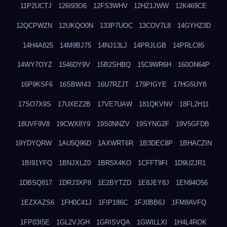
11P2UCTJ
126I93O6
12FS3WHV
12HZ1JWW
12K469CE
12QCPWZN
12UKQO0N
133P7UOC
13COV7L8
14GYHZ3D
14H4A825
14M9BJ75
14NJ13LJ
14PRJLGB
14PRLC85
14WY7OYZ
1546DY9V
15B2SHBQ
15C9WR6H
160ON64P
16P9KSF6
16SBWI43
16U7RZJT
179PIGYE
17HG5UY8
17SO7X9S
17UXEZ2B
17VE7UAW
181QKVNV
18FL2H11
18UVF9V8
19CWX8Y9
19S0NNZV
19SYNG2F
19V5GFDB
19YDYQRW
1AU5Q96D
1AXWRT6R
1B3DEC8P
1BHACZIN
1BI91YFQ
1BNJXLZ0
1BR5X4KO
1CFFT9FI
1D9U2JR1
1DBSQ817
1DRJ3XP8
1E2BYTZD
1E8JEY8J
1EN94O56
1EZXAZS6
1FH0C41J
1FIP186C
1FJ0BB6J
1FM8AVFQ
1FP03I5E
1GL2VJGH
1GRISVQA
1GWILLXI
1H4L4ROK