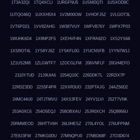
1T3A32QI
1TQ4XCLI
1URGFNU5
1USMDQTI
1USXOD9C
1UTQO46Q
1UXXH5X4
1V2M00OW
1VHOFJ5Z
1VLGOT3L
1VT6PD21
1VV8ZAHG
1W387VUY
1WFVB76Y
1WPX7P03
1WUHK6D4
1X9NP2FS
1XEHVF4N
1XFRA9ZO
1XS2YS68
1XSROT4L
1YS8YJ6Z
1YSKFL0G
1YUCNSFB
1YYN7W1J
1Z1US2M8
1ZLGWTF7
1ZOCGLFM
206VNFLF
20GH4EFO
2110Y7UD
21J9UIA6
2254Q10C
226DDKTL
22R2IX7P
22RDZ3DD
22S5F4PR
22XXR3UO
232PTAJG
24AZ56D2
24MC44U0
24TJTMVU
24XS3FEV
24YV1LVI
252T7VNK
253A0XC6
254O5EQJ
258OBXAU
25JR0XCH
25Q8956U
25RMMEOD
26HTTV6H
26L0HESZ
270L4YOL
276UFPNM
27E8J3FW
27MKG0DU
27MNQPU0
27NBD68F
27O3D674