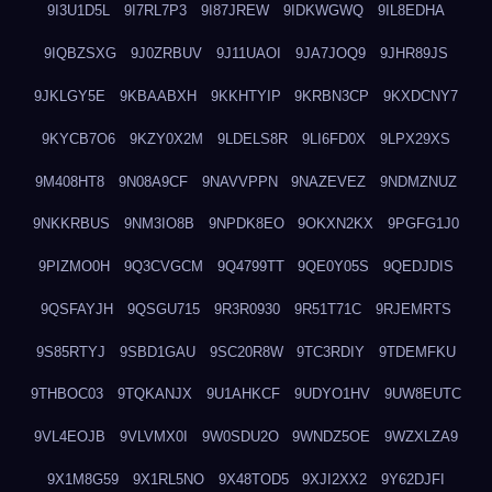
9I3U1D5L
9I7RL7P3
9I87JREW
9IDKWGWQ
9IL8EDHA
9IQBZSXG
9J0ZRBUV
9J11UAOI
9JA7JOQ9
9JHR89JS
9JKLGY5E
9KBAABXH
9KKHTYIP
9KRBN3CP
9KXDCNY7
9KYCB7O6
9KZY0X2M
9LDELS8R
9LI6FD0X
9LPX29XS
9M408HT8
9N08A9CF
9NAVVPPN
9NAZEVEZ
9NDMZNUZ
9NKKRBUS
9NM3IO8B
9NPDK8EO
9OKXN2KX
9PGFG1J0
9PIZMO0H
9Q3CVGCM
9Q4799TT
9QE0Y05S
9QEDJDIS
9QSFAYJH
9QSGU715
9R3R0930
9R51T71C
9RJEMRTS
9S85RTYJ
9SBD1GAU
9SC20R8W
9TC3RDIY
9TDEMFKU
9THBOC03
9TQKANJX
9U1AHKCF
9UDYO1HV
9UW8EUTC
9VL4EOJB
9VLVMX0I
9W0SDU2O
9WNDZ5OE
9WZXLZA9
9X1M8G59
9X1RL5NO
9X48TOD5
9XJI2XX2
9Y62DJFI