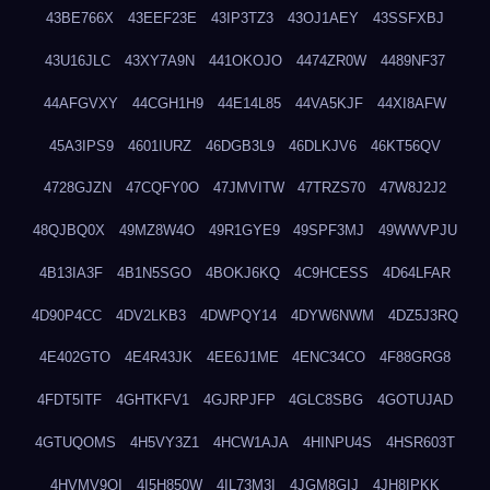
43BE766X
43EEF23E
43IP3TZ3
43OJ1AEY
43SSFXBJ
43U16JLC
43XY7A9N
441OKOJO
4474ZR0W
4489NF37
44AFGVXY
44CGH1H9
44E14L85
44VA5KJF
44XI8AFW
45A3IPS9
4601IURZ
46DGB3L9
46DLKJV6
46KT56QV
4728GJZN
47CQFY0O
47JMVITW
47TRZS70
47W8J2J2
48QJBQ0X
49MZ8W4O
49R1GYE9
49SPF3MJ
49WWVPJU
4B13IA3F
4B1N5SGO
4BOKJ6KQ
4C9HCESS
4D64LFAR
4D90P4CC
4DV2LKB3
4DWPQY14
4DYW6NWM
4DZ5J3RQ
4E402GTO
4E4R43JK
4EE6J1ME
4ENC34CO
4F88GRG8
4FDT5ITF
4GHTKFV1
4GJRPJFP
4GLC8SBG
4GOTUJAD
4GTUQOMS
4H5VY3Z1
4HCW1AJA
4HINPU4S
4HSR603T
4HVMV9QI
4I5H850W
4IL73M3I
4JGM8GIJ
4JH8IPKK