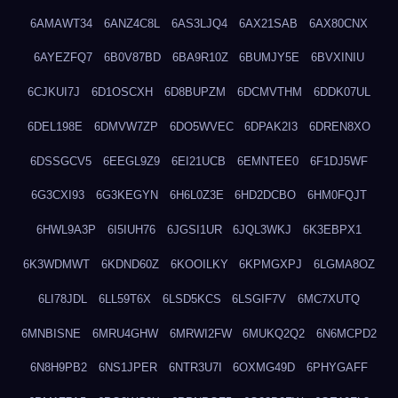
6AMAWT34
6ANZ4C8L
6AS3LJQ4
6AX21SAB
6AX80CNX
6AYEZFQ7
6B0V87BD
6BA9R10Z
6BUMJY5E
6BVXINIU
6CJKUI7J
6D1OSCXH
6D8BUPZM
6DCMVTHM
6DDK07UL
6DEL198E
6DMVW7ZP
6DO5WVEC
6DPAK2I3
6DREN8XO
6DSSGCV5
6EEGL9Z9
6EI21UCB
6EMNTEE0
6F1DJ5WF
6G3CXI93
6G3KEGYN
6H6L0Z3E
6HD2DCBO
6HM0FQJT
6HWL9A3P
6I5IUH76
6JGSI1UR
6JQL3WKJ
6K3EBPX1
6K3WDMWT
6KDND60Z
6KOOILKY
6KPMGXPJ
6LGMA8OZ
6LI78JDL
6LL59T6X
6LSD5KCS
6LSGIF7V
6MC7XUTQ
6MNBISNE
6MRU4GHW
6MRWI2FW
6MUKQ2Q2
6N6MCPD2
6N8H9PB2
6NS1JPER
6NTR3U7I
6OXMG49D
6PHYGAFF