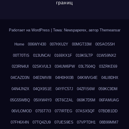
границ
Работает на WordPress
|
Тема: Newspaperex, автор
Themeansar
Home
006WY430
007HXU2Y
00MGT33M
00SAOS5H
00T70TIS
013UNCAI
0169XX1F
019K5LTP
01WS9NX2
023RN4UI
02SKVUL3
034UW6PW
03L7504Q
03ZRKE69
04CAZD3N
04EDWV8I
04H0HX0B
04KWVG4E
04LI8DHX
04N4JN2X
04QX9S1E
04YFC57J
04ZFIS6W
059KC9DM
05G55WBQ
05IXW4Y0
05T6CZAL
069K7D5M
06FAMUAG
06VLOMOD
0755T7I3
077IRTEG
07ASX5QF
07BDB1DD
07FH6X4N
07TQ4ZU9
07UES9ES
07VPTDH1
08B99MM7