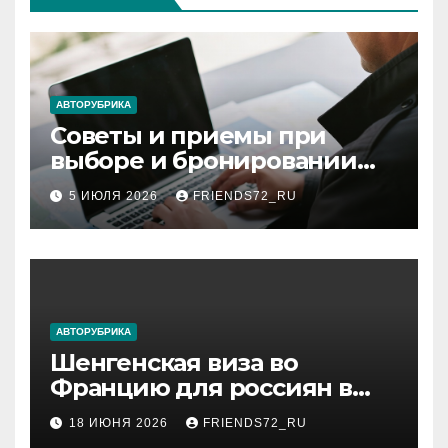
АВТОРУБРИКА
Советы и приемы при
выборе и бронировании
авиабилетов
5 ИЮЛЯ 2026
FRIENDS72_RU
АВТОРУБРИКА
Шенгенская виза во
Францию для россиян в
2026 году: сроки от 3 дней
18 ИЮНЯ 2026
FRIENDS72_RU
и список необходимых