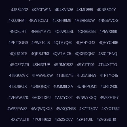
4JS349D2
4K2GFW1N
4K4KVN36
4KML855I
4KNS3G0Y
4KQJIFMI
4KWTO3AT
4LXNH9M8
4M8RR8DW
4NNSAVOG
4NOFJHTI
4NRBYMY1
4O9WC0SL
4ORR508B
4P5VX889
4PE2DGG9
4PW810LS
4Q1M7Q60
4QAHYG43
4QHYCH8B
4QL610TS
4QRSJ753
4QVTMIC5
4QXRDQN7
4S31TENQ
4SGZZGF9
4SHI3FUE
4SRMCB32
4SYJTR01
4T4UXTTO
4T8GUZVK
4TAWVEKW
4TBBI1Y5
4TJ1ASNW
4TPTYC45
4TSJ6PJX
4U48QGQ2
4UMM8LXA
4UNHPQM1
4URT243L
4VFMWJZ0
4VGSLXPJ
4VJZYO02
4VNW7KSQ
4W6ZE1F7
4WP2PW82
4WQWQXX8
4WXQZN38
4X7TT8GV
4XYOT662
4XZYAUHI
4YQHH612
4Z52SO0V
4ZP14UIL
4ZVGSBH0