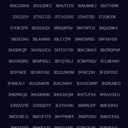
35MJZMAN
35O1QNFZ
36HUTLDS
36NU8MEJ
36U7Y0NR
376J215Y
377SG7JD
37CVGS0S
37IHO75D
37JQKID8
37X9FZP9
38J0SXQX
38NQ9PDV
38O70PCO
38QUD9KX
39D3U3A0
39LAIWA9
39LCYZRI
39MGWN55
39PXKH1B
3A43DKQP
3AGNJUCU
3ATCGY3X
3BKC9MX3
3BORDPAR
3BVH0QRQ
3BWP93L1
3BYQ70GJ
3C9KPDQV
3CL4BSMV
3EIFINEE
3EORXV8Z
3EQ3JWOM
3F09CZ9V
3F1DPDSC
3F84EALY
3GGDN4OR
3GKCN4NY
3GVOCWRP
3H28UNEO
3H92RKQ0
3HG56NHN
3HHJ1KQM
3HSTLPXX
3HSUVSEU
3JRQV2TE
3JX0QDYF
3LXYAX0G
3M0R5J0Y
3ME42K9J
3MOCREJ1
3MX1P1T9
3MYP6NEF
3N0IPODU
3N8UCE6Q
3NE5SFF6
3NH0FX33
3NISGAEP
3O3KQQ4F
3OBDFAXI