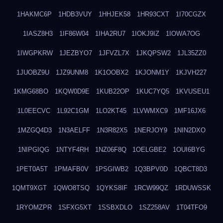
1HAKMC6P
1HDB3VUY
1HHJEK58
1HR93CXT
1I70CGZX
1IASZ8H3
1IF86W04
1IHA2RU7
1IOKJ9IZ
1IOWA7OG
1IWGPKRW
1JEZBYO7
1JFVZL7X
1JKQPSW2
1JL35ZZ0
1JUOBZ9U
1JZ9UNM8
1K1OOBX2
1KJONM1Y
1KJVH227
1KMG68BO
1KQW0D9E
1KUB22OP
1KUC7YQ5
1KVUSEU1
1L0EECVC
1L92C1GM
1LO2KT45
1LVWMXC9
1MF16JX6
1MZGQ4D3
1N3AELFF
1N3R82X5
1NERJOY9
1NIN2DXO
1NIPGIQG
1NTYF4RH
1NZ06F8Q
1OELGBE2
1OUI6BYG
1PET0A5T
1PMAFB0V
1PSGIWB2
1Q3BPV0D
1QBCT8D3
1QMT9XGT
1QWO8TSQ
1QYKS8IF
1RCW99QZ
1RDUWSSK
1RYOMZPR
1SFXG5XT
1SSBXDLO
1SZ258AV
1T04TFO9