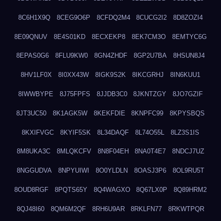
8C6H1X9Q
8CEG9O6P
8CFDQ2M4
8CUCG2I2
8D8ZOZI4
8E09QNUV
8E4S01KD
8ECXEKP8
8EK7CM3O
8EMTYC6G
8EPAS0G6
8FLU9KW0
8GN4ZHDF
8GP2U7BA
8HSUN8J4
8HV1LF0X
8I0XX43W
8IGK9S2K
8IKCGRHJ
8IN6KUU1
8IWWBYPE
8J75FPFS
8JJDB3C0
8JKNTZGY
8JO7GZIF
8JT3UC50
8K1AGK5W
8KEKFDIE
8KNPFC99
8KPYSBQS
8KXIFVGC
8KYIF5SK
8L34DAQF
8L74O55L
8LZ3S1IS
8M8UKA3C
8MLQKCFV
8N8F04EH
8NA0T4E7
8NDCJ7UZ
8NGGUDVA
8NPYUIWI
8O0YLDLN
8OASJ3P6
8OL9RU5T
8OUD8RGF
8PQTS65Y
8Q4WAGXO
8Q67LX0P
8Q89HRM2
8QJ48I60
8QM6M2QF
8RH6U9AR
8RKLFN77
8RKWTPQR