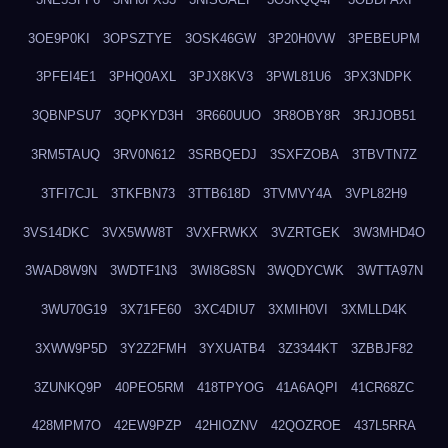
3OE9P0KI
3OPSZTYE
3OSK46GW
3P20H0VW
3PEBEUPM
3PFEI4E1
3PHQ0AXL
3PJX8KV3
3PWL81U6
3PX3NDPK
3QBNPSU7
3QPKYD3H
3R660UUO
3R8OBY8R
3RJJOB51
3RM5TAUQ
3RV0N612
3SRBQEDJ
3SXFZOBA
3TBVTN7Z
3TFI7CJL
3TKFBN73
3TTB618D
3TVMVY4A
3VPL82H9
3VS14DKC
3VX5WW8T
3VXFRWKX
3VZRTGEK
3W3MHD4O
3WAD8W9N
3WDTF1N3
3WI8G8SN
3WQDYCWK
3WTTA97N
3WU70G19
3X71FE60
3XC4DIU7
3XMIH0VI
3XMLLD4K
3XWW9P5D
3Y2Z2FMH
3YXUATB4
3Z3344KT
3ZBBJF82
3ZUNKQ9P
40PEO5RM
418TPYOG
41A6AQPI
41CR68ZC
428MPM7O
42EW9PZP
42HIOZNV
42QOZROE
437L5RRA