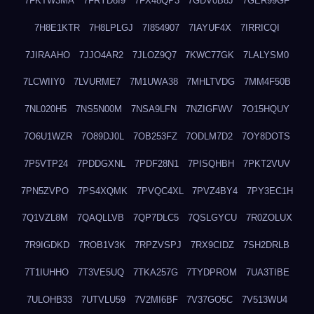
7FKTW3MA
7FRYD8I9
7FX48QP3
7GDV0B8J
7GER99GF
7H8E1KTR
7H8LPLGJ
7I854907
7IAYUF4X
7IRRICQI
7JIRAAHO
7JJO4AR2
7JLOZ9Q7
7KWC77GK
7LALYSM0
7LCWIIY0
7LVURME7
7M1UWA38
7MHLTVDG
7MM4F50B
7NL020H5
7NS5N00M
7NSA9LFN
7NZIGFWV
7O15HQUY
7O6U1WZR
7O89DJ0L
7OB253FZ
7ODLM7D2
7OY8DOTS
7P5VTP24
7PDDGXNL
7PDF28N1
7PISQHBH
7PKT2VUV
7PN5ZVPO
7PS4XQMK
7PVQC4XL
7PVZ4BY4
7PY3EC1H
7Q1VZL8M
7QAQLLVB
7QP7DLC5
7QSLGYCU
7R0ZOLUX
7R9IGDKD
7ROB1V3K
7RPZVSPJ
7RX9CIDZ
7SH2DRLB
7T1IUHHO
7T3VE5UQ
7TKA257G
7TYDPROM
7UA3TIBE
7ULOHB33
7UTVLU59
7V2MI6BF
7V37GO5C
7V513WU4