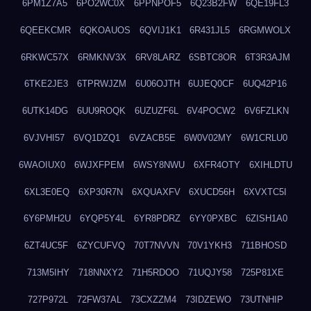
6PM1Z7A5
6PO2WC0X
6PPNPOF5
6Q23B2FW
6QE19FL3
6QEEKCMR
6QKOAUOS
6QVIJ1K1
6R431JL5
6RGMWOLX
6RKWC57X
6RMKNV3X
6RV8LARZ
6SBTC8OR
6T3R3AJM
6TKE2JE3
6TPRWJZM
6U06OJTH
6UJEQ0CF
6UQ42P16
6UTK14DG
6UU9ROQK
6UZUZF6L
6V4POCW2
6V6FZLKN
6VJVHI57
6VQ1DZQ1
6VZACB5E
6W0V02MY
6W1CRLU0
6WAOIUX0
6WJXFPEM
6WSY8NWU
6XFR4OTY
6XIHLDTU
6XL3E0EQ
6XP30R7N
6XQUAXFV
6XUCD56H
6XVXTC5I
6Y6PMH2U
6YQP5Y4L
6YR8PDRZ
6YY0PXBC
6ZISH1A0
6ZT4UC5F
6ZYCUFVQ
70T7NVVN
70V1YKH3
711BHOSD
713M5IHY
718NNXY2
71H5RDOO
71UQJY58
725P81XE
727P972L
72FW37AL
73CXZZM4
73IDZEWO
73UTNHIP