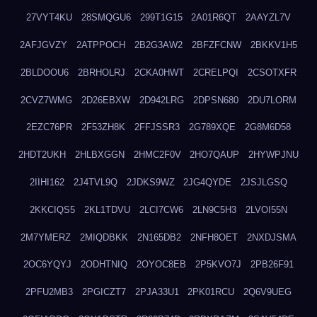
27VYT4KU
28SMQGU6
299T1G15
2A01R6QT
2AAYZL7V
2AFJGVZY
2ATPPOCH
2B2G3AW2
2BFZFCNW
2BKKV1H5
2BLDOOU6
2BRHOLRJ
2CKA0HWT
2CRELPQI
2CSOTXFR
2CVZ7WMG
2D26EBXW
2D942LRG
2DPSN680
2DU7LORM
2EZC76PR
2F53ZH8K
2FFJSSR3
2G789XQE
2G8M6D58
2HDT2UKH
2HLBXGGN
2HMC2F0V
2HO7QAUP
2HYWPJNU
2IIHI162
2J4TVL9Q
2JDKS9WZ
2JG4QYDE
2JSJLGSQ
2KKCIQS5
2KL1TDVU
2LCI7CW6
2LN9C5H3
2LVOI55N
2M7YMERZ
2MIQDBKK
2N165DB2
2NFH8OET
2NXDJSMA
2OC6YQYJ
2ODHTNIQ
2OYOC8EB
2P5KVO7J
2PB26F91
2PFU2MB3
2PGICZT7
2PJA33U1
2PK01RCU
2Q6V9UEG