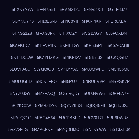
5EXK7A7W
5F447S51
5FMM242C
5FNR39CT
5GEF3377
5GYKO7P3
5H18E5N3
5H4C8VII
5HANI4XK
5HER0XEV
5HNS21Z8
5IFXGJFK
5IITXOZY
5IVSLWGV
5J5FOXDN
5KAFKBC4
5KEFVRBK
5KFBILGV
5KP635PE
5KSAQAB8
5KT1DCUW
5KZYHXKG
5L1KPI2V
5L515L3S
5LCKQGH7
5LOVPA8C
5LY0K9GU
5M4U4YA3
5M8JMWFU
5MC4C6M0
5MOLUGED
5NCKLFPQ
5NI5PO7L
5NROBV9R
5NSPSK7R
5NYZ03GV
5NZ2F7XQ
5OGIRQDY
5OIXNVW6
5OPF8A7F
5PI2KCCW
5PMRZDAK
5Q7NY9BS
5QDQI5F8
5QL8UU2J
5RALQ21C
5RBG4E64
5RCDBBFD
5ROV8T2I
5RP6DWR8
5RZ72FTS
5RZPCFKF
5RZQDHMO
5SNLKYWW
5ST3XE0K