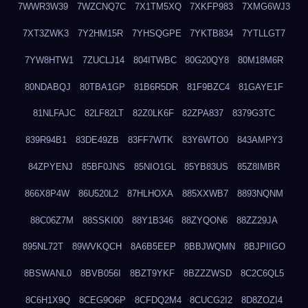
7WWR3W39
7WZCNQ7C
7X1TM5XQ
7XKFP983
7XMG6WJ3
7XT3ZWK3
7Y2HM15R
7YHSQGPE
7YKTB834
7YTLLGT7
7YW8HTW1
7ZUCLJ14
804ITWBC
80G20QY8
80M18M6R
80NDABQJ
80TBA1GP
81B6R5DR
81F9BZC4
81GAYE1F
81NLFAJC
82LF82LT
82Z0LK6F
82ZPA837
8379G3TC
839R94B1
83DE49ZB
83FF7WTK
83Y6WTO0
843AMPY3
84ZPYENJ
85BF0JNS
85NIO1GL
85YB83US
85Z8IMBR
866X8P4W
86U520L2
87HLHOXA
885XXWB7
8893NQNM
88C06Z7M
88SSKI00
88Y1B346
88ZYQON6
88ZZ29JA
895NL72T
89WVKQCH
8A6B5EEP
8BBJWQMN
8BJPIIGO
8BSWANL0
8BVB056I
8BZT9YKF
8BZZZWSD
8C2C6QL5
8C6H1X9Q
8CEG9O6P
8CFDQ2M4
8CUCG2I2
8D8ZOZI4