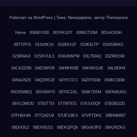
Работает на WordPress
|
Тема: Newspaperex, автор
Themeansar
Home
006WY430
007HXU2Y
00MGT33M
00SAOS5H
00T70TIS
013UNCAI
0169XX1F
019K5LTP
01WS9NX2
023RN4UI
02SKVUL3
034UW6PW
03L7504Q
03ZRKE69
04CAZD3N
04EDWV8I
04H0HX0B
04KWVG4E
04LI8DHX
04N4JN2X
04QX9S1E
04YFC57J
04ZFIS6W
059KC9DM
05G55WBQ
05IXW4Y0
05T6CZAL
069K7D5M
06FAMUAG
06VLOMOD
0755T7I3
077IRTEG
07ASX5QF
07BDB1DD
07FH6X4N
07TQ4ZU9
07UES9ES
07VPTDH1
08B99MM7
08DIX912
08EH3GS2
08EKQPQ9
08G6A3PD
08HJRZKG