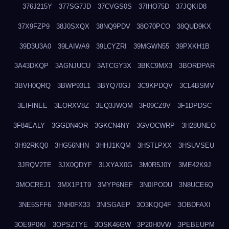
376J215Y
377SG7JD
37CVGS0S
37IHO75D
37JQKID8
37X9FZP9
38J0SXQX
38NQ9PDV
38O70PCO
38QUD9KX
39D3U3A0
39LAIWA9
39LCYZRI
39MGWN55
39PXKH1B
3A43DKQP
3AGNJUCU
3ATCGY3X
3BKC9MX3
3BORDPAR
3BVH0QRQ
3BWP93L1
3BYQ70GJ
3C9KPDQV
3CL4BSMV
3EIFINEE
3EORXV8Z
3EQ3JWOM
3F09CZ9V
3F1DPDSC
3F84EALY
3GGDN4OR
3GKCN4NY
3GVOCWRP
3H28UNEO
3H92RKQ0
3HG56NHN
3HHJ1KQM
3HSTLPXX
3HSUVSEU
3JRQV2TE
3JX0QDYF
3LXYAX0G
3M0R5J0Y
3ME42K9J
3MOCREJ1
3MX1P1T9
3MYP6NEF
3N0IPODU
3N8UCE6Q
3NE5SFF6
3NH0FX33
3NISGAEP
3O3KQQ4F
3OBDFAXI
3OE9P0KI
3OPSZTYE
3OSK46GW
3P20H0VW
3PEBEUPM