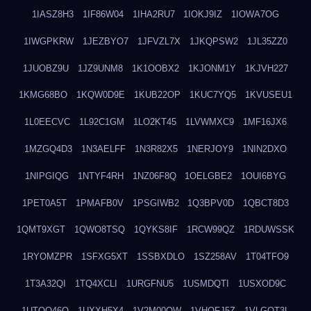
1IASZ8H3
1IF86W04
1IHA2RU7
1IOKJ9IZ
1IOWA7OG
1IWGPKRW
1JEZBYO7
1JFVZL7X
1JKQPSW2
1JL35ZZ0
1JUOBZ9U
1JZ9UNM8
1K1OOBX2
1KJONM1Y
1KJVH227
1KMG68BO
1KQW0D9E
1KUB22OP
1KUC7YQ5
1KVUSEU1
1L0EECVC
1L92C1GM
1LO2KT45
1LVWMXC9
1MF16JX6
1MZGQ4D3
1N3AELFF
1N3R82X5
1NERJOY9
1NIN2DXO
1NIPGIQG
1NTYF4RH
1NZ06F8Q
1OELGBE2
1OUI6BYG
1PET0A5T
1PMAFB0V
1PSGIWB2
1Q3BPV0D
1QBCT8D3
1QMT9XGT
1QWO8TSQ
1QYKS8IF
1RCW99QZ
1RDUWSSK
1RYOMZPR
1SFXG5XT
1SSBXDLO
1SZ258AV
1T04TFO9
1T3A32QI
1TQ4XCLI
1URGFNU5
1USMDQTI
1USXOD9C
1UTQO46Q
1UXXH5X4
1V2M00OW
1VHOFJ5Z
1VLGOT3L