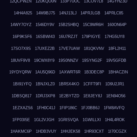
12QCPWZN
12UKQO0N
133P7UOC
13COV7L8
14GYHZ3D
14H4A825
14M9BJ75
14NJ13LJ
14PRJLGB
14PRLC85
14WY7OYZ
1546DY9V
15B2SHBQ
15C9WR6H
160ON64P
16P9KSF6
16SBWI43
16U7RZJT
179PIGYE
17HG5UY8
17SO7X9S
17UXEZ2B
17VE7UAW
181QKVNV
18FL2H11
18UVF9V8
19CWX8Y9
19S0NNZV
19SYNG2F
19V5GFDB
19YDYQRW
1AU5Q96D
1AXWRT6R
1B3DEC8P
1BHACZIN
1BI91YFQ
1BNJXLZ0
1BR5X4KO
1CFFT9FI
1D9U2JR1
1DBSQ817
1DRJ3XP8
1E2BYTZD
1E8JEY8J
1EN94O56
1EZXAZS6
1FH0C41J
1FIP186C
1FJ0BB6J
1FM8AVFQ
1FP03I5E
1GL2VJGH
1GRISVQA
1GWILLXI
1H4L4ROK
1HAKMC6P
1HDB3VUY
1HHJEK58
1HR93CXT
1I70CGZX