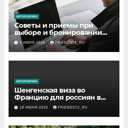
АВТОРУБРИКА
Советы и приемы при
выборе и бронировании
авиабилетов
5 ИЮЛЯ 2026
FRIENDS72_RU
АВТОРУБРИКА
Шенгенская виза во
Францию для россиян в
2026 году: сроки от 3 дней
18 ИЮНЯ 2026
FRIENDS72_RU
и список необходимых
документов