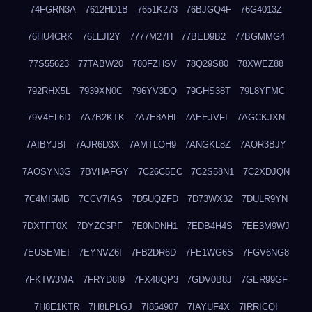
74FGRN3A
7612HD1B
7651K273
76BJGQ4F
76G4013Z
76HU4CRK
76LLJI2Y
7777M27H
77BED9B2
77BGMMG4
77S55623
77TABW20
780FZHSV
78Q29S80
78XWEZ88
792RHX5L
7939XN0C
796YV3DQ
79GHS38T
79L8YFMC
79V4EL6D
7A7B2KTK
7A7E8AHI
7AEEJVFI
7AGCKJXN
7AIBYJBI
7AJR6D3X
7AMTLOH9
7ANGKL8Z
7AOR3BJY
7AOSYN3G
7BVHAFGY
7C26C5EC
7C2S58N1
7C2XDJQN
7C4MI5MB
7CCV7IAS
7D5UQZFD
7D73WX32
7DULR9YN
7DXTFT0X
7DYZC5PF
7E0NDNH1
7EDB4H4S
7EE3M9WJ
7EUSEMEI
7EYNVZ6I
7FB2DR6D
7FE1WG6S
7FGV6NG8
7FKTW3MA
7FRYD8I9
7FX48QP3
7GDV0B8J
7GER99GF
7H8E1KTR
7H8LPLGJ
7I854907
7IAYUF4X
7IRRICQI