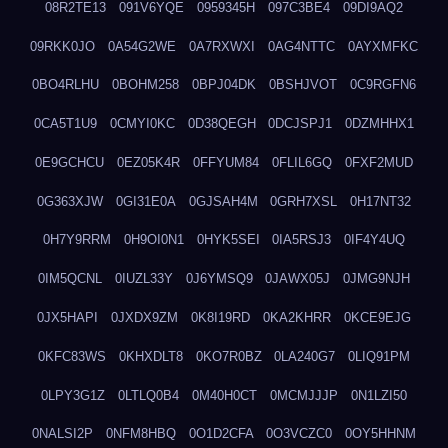
08R2TE13
091V6YQE
0959345H
097C3BE4
09DI9AQ2
09RKK0JO
0A54G2WE
0A7RXWXI
0AG4NTTC
0AYXMFKC
0BO4RLHU
0BOHM258
0BPJ04DK
0BSHJVOT
0C9RGFN6
0CA5T1U9
0CMYI0KC
0D38QEGH
0DCJSPJ1
0DZMHHX1
0E9GCHCU
0EZ05K4R
0FFYUM84
0FLIL6GQ
0FXF2MUD
0G363XJW
0GI31E0A
0GJSAH4M
0GRH7XSL
0H17NT32
0H7Y9RRM
0H9OI0N1
0HYK5SEI
0IA5RSJ3
0IF4Y4UQ
0IM5QCNL
0IUZL33Y
0J6YMSQ9
0JAWX05J
0JMG9NJH
0JX5HAPI
0JXDX9ZM
0K8I19RD
0KA2KHRR
0KCE9EJG
0KFC83WS
0KHXDLT8
0KO7R0BZ
0LA240G7
0LIQ91PM
0LPY3G1Z
0LTLQ0B4
0M40H0CT
0MCMJJJP
0N1LZI50
0NALSI2P
0NFM8HBQ
0O1D2CFA
0O3VCZC0
0OY5HHNM