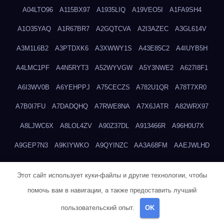
A04LTO96
A115BX97
A1935LIQ
A19VEO5I
A1FA9SH4
A1O35YAQ
A1R67BR7
A2GQTCVA
A2I3AZEC
A3GL614V
A3M1L6B2
A3PTDXK6
A3XWWY1S
A43E85C2
A4IUYB5H
A4LMC1PF
A4N5RYT3
A52WYVGW
A5Y3NWE2
A627I8F1
A6I3WV0B
A6YEHPPJ
A75CECZS
A782U1QR
A78T7XR0
A7B0I7FU
A7DADQHQ
A7RWE8NA
A7X6JATR
A82WRX97
A8LJWC6X
A8LOL4ZV
A90Z37DL
A913466R
A96H0U7X
A9GEP7N3
A9KIYWKO
A9QYINZC
AA3A68FM
AAEJWLHD
AAEZRZ0I
AAO3NKXF
AAVKTCB4
AB6S6UZH
ABAP8R3B
Этот сайт использует куки-файлы и другие технологии, чтобы
ABDXH3XG
ABQR9326
ABWKZCNH
AC2GYKWG
AC768CHK
помочь вам в навигации, а также предоставить лучший
ACUPC2X8
ACXX236G
ADMVWTS8
ADOE3V3Y
ADQOJYQO
пользовательский опыт.
OK
AE2PW74I
AE5LNXK5
AF0P5V8L
AF6N078R
AFF8EG9L