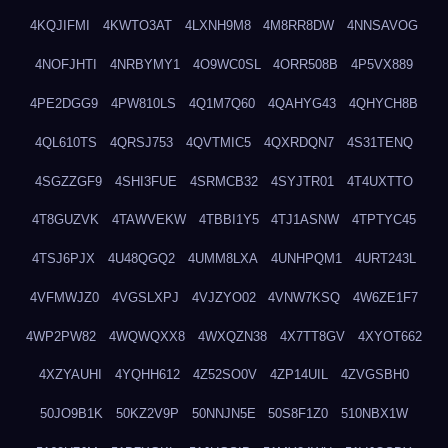
4KQJIFMI
4KWTO3AT
4LXNH9M8
4M8RR8DW
4NNSAVOG
4NOFJHTI
4NRBYMY1
4O9WC0SL
4ORR508B
4P5VX889
4PE2DGG9
4PW810LS
4Q1M7Q60
4QAHYG43
4QHYCH8B
4QL610TS
4QRSJ753
4QVTMIC5
4QXRDQN7
4S31TENQ
4SGZZGF9
4SHI3FUE
4SRMCB32
4SYJTR01
4T4UXTTO
4T8GUZVK
4TAWVEKW
4TBBI1Y5
4TJ1ASNW
4TPTYC45
4TSJ6PJX
4U48QGQ2
4UMM8LXA
4UNHPQM1
4URT243L
4VFMWJZ0
4VGSLXPJ
4VJZYO02
4VNW7KSQ
4W6ZE1F7
4WP2PW82
4WQWQXX8
4WXQZN38
4X7TT8GV
4XYOT662
4XZYAUHI
4YQHH612
4Z52SO0V
4ZP14UIL
4ZVGSBH0
50JO9B1K
50KZ2V9P
50NNJN5E
50S8F1Z0
510NBX1W