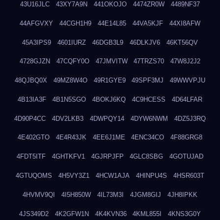
43U16JLC
43XY7A9N
441OKOJO
4474ZR0W
4489NF37
44AFGVXY
44CGH1H9
44E14L85
44VA5KJF
44XI8AFW
45A3IPS9
4601IURZ
46DGB3L9
46DLKJV6
46KT56QV
4728GJZN
47CQFY0O
47JMVITW
47TRZS70
47W8J2J2
48QJBQ0X
49MZ8W4O
49R1GYE9
49SPF3MJ
49WWVPJU
4B13IA3F
4B1N5SGO
4BOKJ6KQ
4C9HCESS
4D64LFAR
4D90P4CC
4DV2LKB3
4DWPQY14
4DYW6NWM
4DZ5J3RQ
4E402GTO
4E4R43JK
4EE6J1ME
4ENC34CO
4F88GRG8
4FDT5ITF
4GHTKFV1
4GJRPJFP
4GLC8SBG
4GOTUJAD
4GTUQOMS
4H5VY3Z1
4HCW1AJA
4HINPU4S
4HSR603T
4HVMV9QI
4I5H850W
4IL73M3I
4JGM8GIJ
4JH8IPKK
4JS349D2
4K2GFW1N
4K4KVN36
4KML855I
4KNS3G0Y