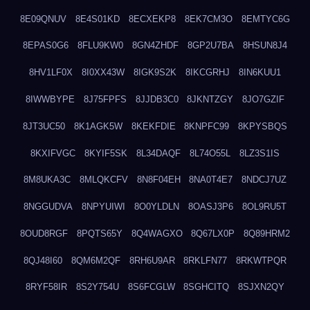
8E09QNUV
8E4S01KD
8ECXEKP8
8EK7CM3O
8EMTYC6G
8EPAS0G6
8FLU9KW0
8GN4ZHDF
8GP2U7BA
8HSUN8J4
8HV1LF0X
8I0XX43W
8IGK9S2K
8IKCGRHJ
8IN6KUU1
8IWWBYPE
8J75FPFS
8JJDB3C0
8JKNTZGY
8JO7GZIF
8JT3UC50
8K1AGK5W
8KEKFDIE
8KNPFC99
8KPYSBQS
8KXIFVGC
8KYIF5SK
8L34DAQF
8L74O55L
8LZ3S1IS
8M8UKA3C
8MLQKCFV
8N8F04EH
8NA0T4E7
8NDCJ7UZ
8NGGUDVA
8NPYUIWI
8O0YLDLN
8OASJ3P6
8OL9RU5T
8OUD8RGF
8PQTS65Y
8Q4WAGXO
8Q67LX0P
8Q89HRM2
8QJ48I60
8QM6M2QF
8RH6U9AR
8RKLFN77
8RKWTPQR
8RYF58IR
8S2Y754U
8S6FCGLW
8SGHCITQ
8SJXN2QY