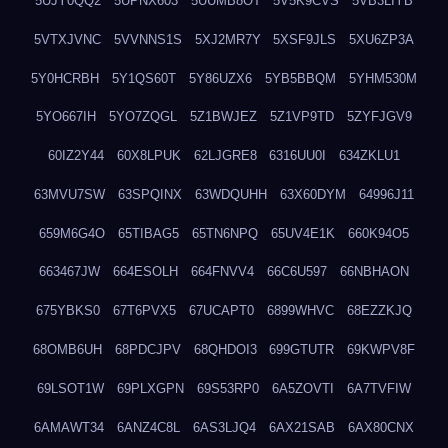
5UJY0QQ2
5UPNX603
5UUMB8OT
5V5K9CVS
5VB3LIYB
5VTXJVNC
5VVNNS1S
5XJ2MR7Y
5XSF9JLS
5XU6ZP3A
5Y0HCRBH
5Y1QS60T
5Y86UZX6
5YB5BBQM
5YHM530M
5YO667IH
5YO7ZQGL
5Z1BWJEZ
5Z1VP9TD
5ZYFJGV9
60IZ2Y44
60X8LPUK
62LJGRE8
6316UU0I
634ZKLU1
63MVU7SW
63SPQINX
63WDQUHH
63X60DYM
64996J11
659M6G4O
65TIBAG5
65TN6NPQ
65UV4E1K
660K94O5
663467JW
664ESOLH
664FNVV4
66C6U597
66NBHAON
675YBKS0
67T6PVX5
67UCAPT0
6899WHVC
68EZZKJQ
68OMB6UH
68PDCJPV
68QHDOI3
699GTUTR
69KWPV8F
69LSOT1W
69PLXGPN
69S53RP0
6A5ZOVTI
6A7TVFIW
6AMAWT34
6ANZ4C8L
6AS3LJQ4
6AX21SAB
6AX80CNX