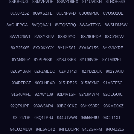
8SKB6IUG
8SMVFVDF
8SWZO6EX
8T1UV0KN
8TNOE569
8U58PZ5Z
8U9XSZTE
8ULNF9FD
8UQ89PM6
8VO5Q2UE
8VOUFPGA
8VQQAA1I
8VTQSTRQ
8WAVTFXG
8WSU0MSW
8WVC26W1
8WXYKI9V
8X4X9YOL
8X79OPDP
8XCY80VZ
8XP25X65
8XX9KYGX
8Y1IYS6J
8YAACL5S
8YKVAXRE
8YM48I9Z
8YPIP6SK
8YSJ7SB8
8YT98V0E
8YTM92ET
8ZC9YBAN
8ZFZMEEQ
8ZPDT42T
8ZYB2DUK
902YJAIU
904RTRGF
90GLHP4O
9151RE2S
91536XNC
91M6TF5C
91S40MFE
927W4109
92D4V1SF
92NJMW74
92QEGUIC
92QF91PP
939W5AR4
93BCKCKZ
93HKS0RJ
93KMD0XZ
93L2IZDP
93Q1LPRJ
944UTVW8
94555E9U
94CLT1XT
94CQZMDW
94E5VQT2
94H1UCPR
94J2GRFM
94Q4Z2L5