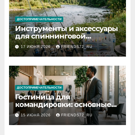
ДОСТОПРИМЕЧАТЕЛЬНОСТИ
Инструменты и аксессуары
для спиннинговой
рыбалки: назначение и
17 ИЮНЯ 2026
FRIENDS72_RU
типы
ДОСТОПРИМЕЧАТЕЛЬНОСТИ
Гостиница для
командировки: основные
критерии выбора
15 ИЮНЯ 2026
FRIENDS72_RU