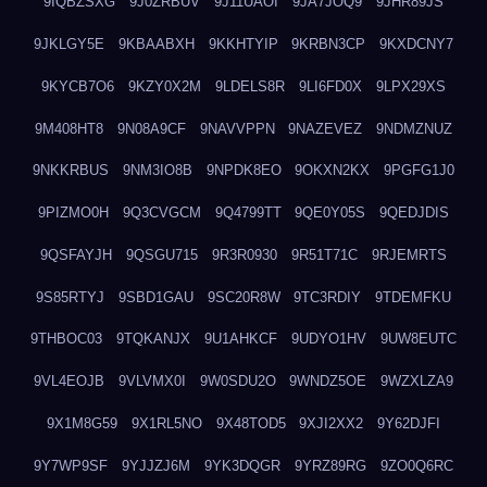
9IQBZSXG
9J0ZRBUV
9J11UAOI
9JA7JOQ9
9JHR89JS
9JKLGY5E
9KBAABXH
9KKHTYIP
9KRBN3CP
9KXDCNY7
9KYCB7O6
9KZY0X2M
9LDELS8R
9LI6FD0X
9LPX29XS
9M408HT8
9N08A9CF
9NAVVPPN
9NAZEVEZ
9NDMZNUZ
9NKKRBUS
9NM3IO8B
9NPDK8EO
9OKXN2KX
9PGFG1J0
9PIZMO0H
9Q3CVGCM
9Q4799TT
9QE0Y05S
9QEDJDIS
9QSFAYJH
9QSGU715
9R3R0930
9R51T71C
9RJEMRTS
9S85RTYJ
9SBD1GAU
9SC20R8W
9TC3RDIY
9TDEMFKU
9THBOC03
9TQKANJX
9U1AHKCF
9UDYO1HV
9UW8EUTC
9VL4EOJB
9VLVMX0I
9W0SDU2O
9WNDZ5OE
9WZXLZA9
9X1M8G59
9X1RL5NO
9X48TOD5
9XJI2XX2
9Y62DJFI
9Y7WP9SF
9YJJZJ6M
9YK3DQGR
9YRZ89RG
9ZO0Q6RC