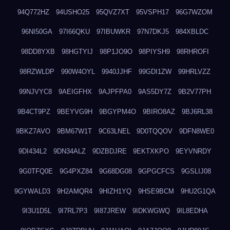
94Q772HZ
94USHO25
95QVZ7XT
95VSPH17
96G7WZOM
96NI50GA
97I66QKU
97IBUWKR
97N7DKJ5
984XBLDC
98DD8YXB
98HGTYIJ
98P1JO9O
98PIYSH9
98RHROFI
98RZWLDP
990W4OYL
9940JJHF
99GDI1ZW
99HRLVZZ
99NJVYC8
9AEIGFHX
9AJPFPA0
9AS5DY7Z
9B2V77PH
9B4CT9PZ
9BEYVG9H
9BGYPM4O
9BIRO8AZ
9BJ6RL38
9BKZ7AVO
9BM67W1T
9C63LNEL
9D0TQQOV
9DFN8WE0
9DI434L2
9DN34ALZ
9DZBDJRE
9EKTXKPO
9EYVNRDY
9G0TFQ0E
9G4PXZ84
9G68DG08
9GPGCFCS
9GSLIJ08
9GYWALD3
9H2AMQR4
9HIZH1YQ
9HSE9BCM
9HU2G1QA
9I3U1D5L
9I7RL7P3
9I87JREW
9IDKWGWQ
9IL8EDHA