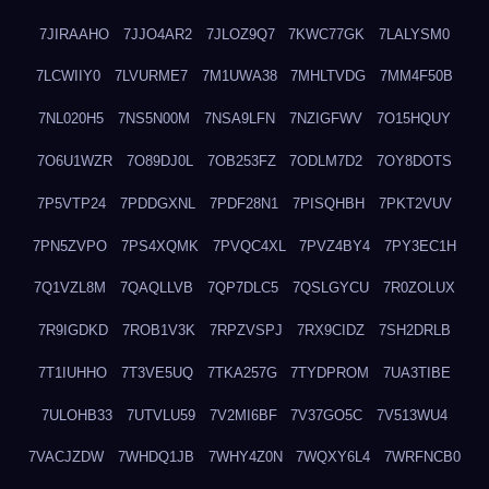
7JIRAAHO
7JJO4AR2
7JLOZ9Q7
7KWC77GK
7LALYSM0
7LCWIIY0
7LVURME7
7M1UWA38
7MHLTVDG
7MM4F50B
7NL020H5
7NS5N00M
7NSA9LFN
7NZIGFWV
7O15HQUY
7O6U1WZR
7O89DJ0L
7OB253FZ
7ODLM7D2
7OY8DOTS
7P5VTP24
7PDDGXNL
7PDF28N1
7PISQHBH
7PKT2VUV
7PN5ZVPO
7PS4XQMK
7PVQC4XL
7PVZ4BY4
7PY3EC1H
7Q1VZL8M
7QAQLLVB
7QP7DLC5
7QSLGYCU
7R0ZOLUX
7R9IGDKD
7ROB1V3K
7RPZVSPJ
7RX9CIDZ
7SH2DRLB
7T1IUHHO
7T3VE5UQ
7TKA257G
7TYDPROM
7UA3TIBE
7ULOHB33
7UTVLU59
7V2MI6BF
7V37GO5C
7V513WU4
7VACJZDW
7WHDQ1JB
7WHY4Z0N
7WQXY6L4
7WRFNCB0