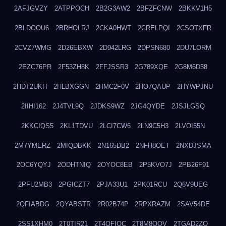
2AFJGVZY
2ATPPOCH
2B2G3AW2
2BFZFCNW
2BKKV1H5
2BLDOOU6
2BRHOLRJ
2CKA0HWT
2CRELPQI
2CSOTXFR
2CVZ7WMG
2D26EBXW
2D942LRG
2DPSN680
2DU7LORM
2EZC76PR
2F53ZH8K
2FFJSSR3
2G789XQE
2G8M6D58
2HDT2UKH
2HLBXGGN
2HMC2F0V
2HO7QAUP
2HYWPJNU
2IIHI162
2J4TVL9Q
2JDKS9WZ
2JG4QYDE
2JSJLGSQ
2KKCIQS5
2KL1TDVU
2LCI7CW6
2LN9C5H3
2LVOI55N
2M7YMERZ
2MIQDBKK
2N165DB2
2NFH8OET
2NXDJSMA
2OC6YQYJ
2ODHTNIQ
2OYOC8EB
2P5KVO7J
2PB26F91
2PFU2MB3
2PGICZT7
2PJA33U1
2PK01RCU
2Q6V9UEG
2QFIABDG
2QYABSTR
2R02B74P
2RPXRAZM
2SAV54DE
2SS1XHM0
2T0TIR21
2T4QFIOC
2T8M8OOV
2TGAD2ZO