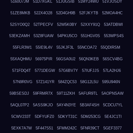
5160U7JM
51D7XGKL
51JUGSIB
51MY24WU
51VJOSDY
51ZE8MKB
522X4O28
52D4GH9B
52FJKYTB
52MOA4HC
52SYO0Q2
52TPECFV
52W5K0BY
52XXY91Q
53ATDBWI
53EKZAMH
53Z8FUAW
54PKU5CO
551HGV0S
553WPS4S
55FLR3W1
55IE9L4V
55JKJF3L
55NCOA72
55QDIRSM
55XAQHMU
56975PIR
56GSA0U2
56QN3KEB
56SCV4BG
571FDQ4T
5771DEGW
57G6BV7Y
57IUFJJS
57LA2HJ6
57N9R0VG
57Z141YR
584ZQC53
58G12L5U
595U946N
59BSESDJ
59FRMR7X
59T11ZKH
5AFUR9TL
5AOPNSAW
5AQL07P2
5ASS9KJO
5AY4N3YE
5B3AF4SH
5CDCU7YL
5CWV233T
5DFYUFZ0
5DKYT31C
5DM253CG
5E4JC1TI
5EXK7A7W
5F447S51
5FMM242C
5FNR39CT
5GEF3377