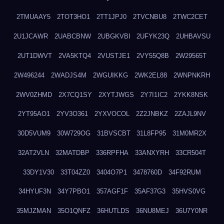
2TMUAAY5
2TOT3HO1
2TT1JPJ0
2TVCNBU8
2TWC2CET
2U1JCAWR
2UABCBNW
2UBGKVBI
2UFYK23Q
2UHBAVSU
2UT1DWVT
2VA5KTQ4
2VUSTJE1
2VY55Q8B
2W29565T
2W496244
2WADJS4M
2WGUIKKG
2WK2EL88
2WNPNKRH
2WV0ZHMD
2X7CQ1SY
2XYTJWGS
2Y7I1IC2
2YKK8NSK
2YT95AO1
2YV3O361
2YXVOCOL
2Z2JNBKZ
2ZAJL9NV
30D5VUM9
30W729OG
31BVSCBT
31L8FP95
31M0MR2X
32AT2VLN
32MATDBP
336RPFHA
33ANXYRH
33CR504T
33DY1V30
33T04ZZ0
3404O7P1
3478760D
34F92RUM
34HYUF3N
34Y7PBO1
357AGF1F
35AF37G3
35HVS0VG
35MJZMAN
35O1QNFZ
36HUTLDS
36NU8MEJ
36U7Y0NR