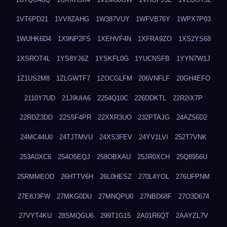
1VT6PD21
1VV8ZAHG
1W387VUY
1WFVB76Y
1WPX7P03
1WUHK6D4
1X9NP2FS
1XEHVF4N
1XFRA9ZO
1XS2YS68
1XSROT4L
1YS8YJ6Z
1YSKFL0G
1YUCNSFB
1YYN7W1J
1Z1US2M8
1ZLGWTF7
1ZOCGLFM
206VNFLF
20GH4EFO
2110Y7UD
21J9UIA6
2254Q10C
226DDKTL
22R2IX7P
22RDZ3DD
22S5F4PR
22XXR3UO
232PTAJG
24AZ56D2
24MC44U0
24TJTMVU
24XS3FEV
24YV1LVI
252T7VNK
253A0XC6
254O5EQJ
258OBXAU
25JR0XCH
25Q8956U
25RMMEOD
26HTTV6H
26L0HESZ
270L4YOL
276UFPNM
27E8J3FW
27MKG0DU
27MNQPU0
27NBD68F
27O3D674
27VYT4KU
28SMQGU6
299T1G15
2A01R6QT
2AAYZL7V