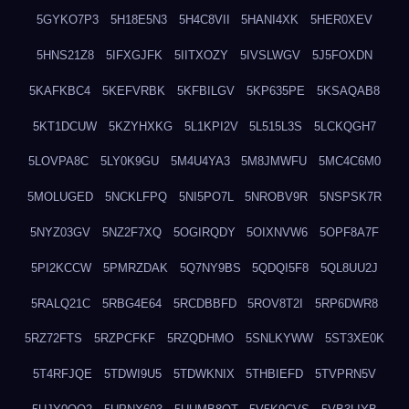
5GYKO7P3
5H18E5N3
5H4C8VII
5HANI4XK
5HER0XEV
5HNS21Z8
5IFXGJFK
5IITXOZY
5IVSLWGV
5J5FOXDN
5KAFKBC4
5KEFVRBK
5KFBILGV
5KP635PE
5KSAQAB8
5KT1DCUW
5KZYHXKG
5L1KPI2V
5L515L3S
5LCKQGH7
5LOVPA8C
5LY0K9GU
5M4U4YA3
5M8JMWFU
5MC4C6M0
5MOLUGED
5NCKLFPQ
5NI5PO7L
5NROBV9R
5NSPSK7R
5NYZ03GV
5NZ2F7XQ
5OGIRQDY
5OIXNVW6
5OPF8A7F
5PI2KCCW
5PMRZDAK
5Q7NY9BS
5QDQI5F8
5QL8UU2J
5RALQ21C
5RBG4E64
5RCDBBFD
5ROV8T2I
5RP6DWR8
5RZ72FTS
5RZPCFKF
5RZQDHMO
5SNLKYWW
5ST3XE0K
5T4RFJQE
5TDWI9U5
5TDWKNIX
5THBIEFD
5TVPRN5V