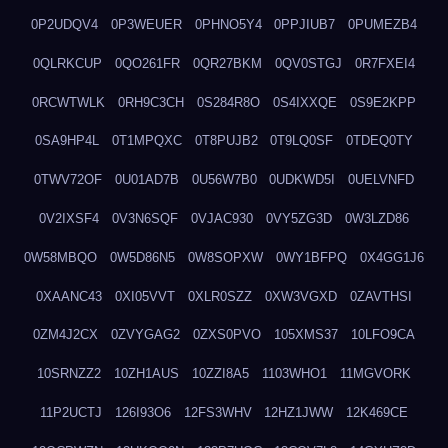
0P2UDQV4
0P3WEUER
0PHNO5Y4
0PPJIUB7
0PUMEZB4
0QLRKCUP
0QO261FR
0QR27BKM
0QV0STGJ
0R7FXEI4
0RCWTWLK
0RH9C3CH
0S284R8O
0S4IXXQE
0S9E2KPP
0SA9HP4L
0T1MPQXC
0T8PUJB2
0T9LQ0SF
0TDEQ0TY
0TWV72OF
0U01AD7B
0U56W7B0
0UDKWD5I
0UELVNFD
0V2IXSF4
0V3N6SQF
0VJAC930
0VY5ZG3D
0W3LZD86
0W58MBQO
0W5D86N5
0W8SOPXW
0WY1BFPQ
0X4GG1J6
0XAANC43
0XI05VVT
0XLR0SZZ
0XW3VGXD
0ZAVTHSI
0ZM4J2CX
0ZVYGAG2
0ZXS0PVO
105XMS37
10LFO9CA
10SRNZZ2
10ZH1AUS
10ZZI8A5
1103WHO1
11MGVORK
11P2UCTJ
126I93O6
12FS3WHV
12HZ1JWW
12K469CE