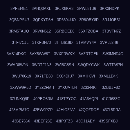
3PFEI4E1
3PHQ0AXL
3PJX8KV3
3PWL81U6
3PX3NDPK
3QBNPSU7
3QPKYD3H
3R660UUO
3R8OBY8R
3RJJOB51
3RM5TAUQ
3RV0N612
3SRBQEDJ
3SXFZOBA
3TBVTN7Z
3TFI7CJL
3TKFBN73
3TTB618D
3TVMVY4A
3VPL82H9
3VS14DKC
3VX5WW8T
3VXFRWKX
3VZRTGEK
3W3MHD4O
3WAD8W9N
3WDTF1N3
3WI8G8SN
3WQDYCWK
3WTTA97N
3WU70G19
3X71FE60
3XC4DIU7
3XMIH0VI
3XMLLD4K
3XWW9P5D
3Y2Z2FMH
3YXUATB4
3Z3344KT
3ZBBJF82
3ZUNKQ9P
40PEO5RM
418TPYOG
41A6AQPI
41CR68ZC
428MPM7O
42EW9PZP
42HIOZNV
42QOZROE
437L5RRA
43BE766X
43EEF23E
43IP3TZ3
43OJ1AEY
43SSFXBJ