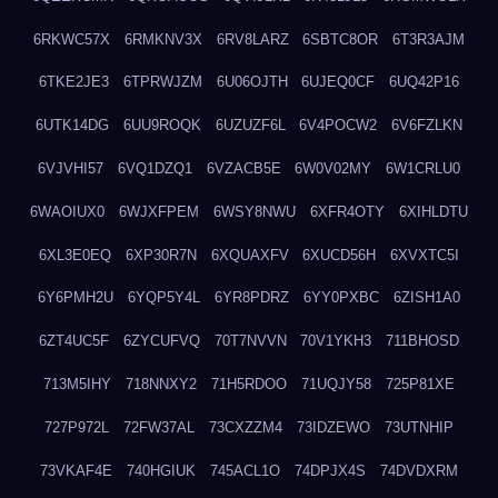
6RKWC57X
6RMKNV3X
6RV8LARZ
6SBTC8OR
6T3R3AJM
6TKE2JE3
6TPRWJZM
6U06OJTH
6UJEQ0CF
6UQ42P16
6UTK14DG
6UU9ROQK
6UZUZF6L
6V4POCW2
6V6FZLKN
6VJVHI57
6VQ1DZQ1
6VZACB5E
6W0V02MY
6W1CRLU0
6WAOIUX0
6WJXFPEM
6WSY8NWU
6XFR4OTY
6XIHLDTU
6XL3E0EQ
6XP30R7N
6XQUAXFV
6XUCD56H
6XVXTC5I
6Y6PMH2U
6YQP5Y4L
6YR8PDRZ
6YY0PXBC
6ZISH1A0
6ZT4UC5F
6ZYCUFVQ
70T7NVVN
70V1YKH3
711BHOSD
713M5IHY
718NNXY2
71H5RDOO
71UQJY58
725P81XE
727P972L
72FW37AL
73CXZZM4
73IDZEWO
73UTNHIP
73VKAF4E
740HGIUK
745ACL1O
74DPJX4S
74DVDXRM