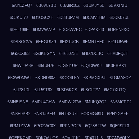
6AYEZFQ7
6B0V87BD
6BA9R10Z
6BUMJY5E
6BVXINIU
6CJKUI7J
6D1OSCXH
6D8BUPZM
6DCMVTHM
6DDK07UL
6DEL198E
6DMVW7ZP
6DO5WVEC
6DPAK2I3
6DREN8XO
6DSSGCV5
6EEGL9Z9
6EI21UCB
6EMNTEE0
6F1DJ5WF
6G3CXI93
6G3KEGYN
6H6L0Z3E
6HD2DCBO
6HM0FQJT
6HWL9A3P
6I5IUH76
6JGSI1UR
6JQL3WKJ
6K3EBPX1
6K3WDMWT
6KDND60Z
6KOOILKY
6KPMGXPJ
6LGMA8OZ
6LI78JDL
6LL59T6X
6LSD5KCS
6LSGIF7V
6MC7XUTQ
6MNBISNE
6MRU4GHW
6MRWI2FW
6MUKQ2Q2
6N6MCPD2
6N8H9PB2
6NS1JPER
6NTR3U7I
6OXMG49D
6PHYGAFF
6PM1Z7A5
6PO2WC0X
6PPNPOF5
6Q23B2FW
6QE19FL3
6QEEKCMR
6QKOAUOS
6QVIJ1K1
6R431JL5
6RGMWOLX