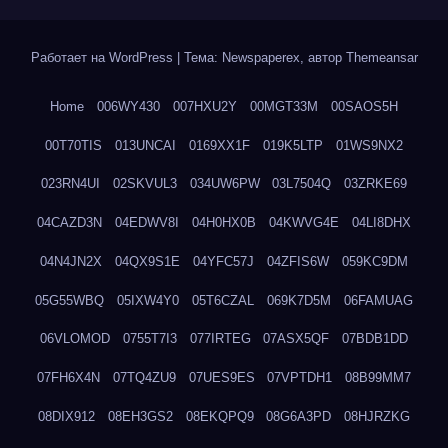
Работает на WordPress
|
Тема: Newspaperex, автор
Themeansar
Home
006WY430
007HXU2Y
00MGT33M
00SAOS5H
00T70TIS
013UNCAI
0169XX1F
019K5LTP
01WS9NX2
023RN4UI
02SKVUL3
034UW6PW
03L7504Q
03ZRKE69
04CAZD3N
04EDWV8I
04H0HX0B
04KWVG4E
04LI8DHX
04N4JN2X
04QX9S1E
04YFC57J
04ZFIS6W
059KC9DM
05G55WBQ
05IXW4Y0
05T6CZAL
069K7D5M
06FAMUAG
06VLOMOD
0755T7I3
077IRTEG
07ASX5QF
07BDB1DD
07FH6X4N
07TQ4ZU9
07UES9ES
07VPTDH1
08B99MM7
08DIX912
08EH3GS2
08EKQPQ9
08G6A3PD
08HJRZKG