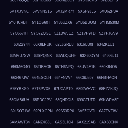
5UJY0QQ2
5UPNX603
5UUMB8OT
5V5K9CVS
5VB3LIYB
5VTXJVNC
5VVNNS1S
5XJ2MR7Y
5XSF9JLS
5XU6ZP3A
5Y0HCRBH
5Y1QS60T
5Y86UZX6
5YB5BBQM
5YHM530M
5YO667IH
5YO7ZQGL
5Z1BWJEZ
5Z1VP9TD
5ZYFJGV9
60IZ2Y44
60X8LPUK
62LJGRE8
6316UU0I
634ZKLU1
63MVU7SW
63SPQINX
63WDQUHH
63X60DYM
64996J11
659M6G4O
65TIBAG5
65TN6NPQ
65UV4E1K
660K94O5
663467JW
664ESOLH
664FNVV4
66C6U597
66NBHAON
675YBKS0
67T6PVX5
67UCAPT0
6899WHVC
68EZZKJQ
68OMB6UH
68PDCJPV
68QHDOI3
699GTUTR
69KWPV8F
69LSOT1W
69PLXGPN
69S53RP0
6A5ZOVTI
6A7TVFIW
6AMAWT34
6ANZ4C8L
6AS3LJQ4
6AX21SAB
6AX80CNX