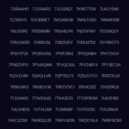
7JIRAAHO
7JJO4AR2
7JLOZ9Q7
7KWC77GK
7LALYSM0
7LCWIIY0
7LVURME7
7M1UWA38
7MHLTVDG
7MM4F50B
7NL020H5
7NS5N00M
7NSA9LFN
7NZIGFWV
7O15HQUY
7O6U1WZR
7O89DJ0L
7OB253FZ
7ODLM7D2
7OY8DOTS
7P5VTP24
7PDDGXNL
7PDF28N1
7PISQHBH
7PKT2VUV
7PN5ZVPO
7PS4XQMK
7PVQC4XL
7PVZ4BY4
7PY3EC1H
7Q1VZL8M
7QAQLLVB
7QP7DLC5
7QSLGYCU
7R0ZOLUX
7R9IGDKD
7ROB1V3K
7RPZVSPJ
7RX9CIDZ
7SH2DRLB
7T1IUHHO
7T3VE5UQ
7TKA257G
7TYDPROM
7UA3TIBE
7ULOHB33
7UTVLU59
7V2MI6BF
7V37GO5C
7V513WU4
7VACJZDW
7WHDQ1JB
7WHY4Z0N
7WQXY6L4
7WRFNCB0