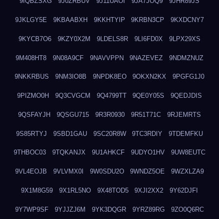
9IQBZSXG
9J0ZRBUV
9J11UAOI
9JA7JOQ9
9JHR89JS
9JKLGY5E
9KBAABXH
9KKHTYIP
9KRBN3CP
9KXDCNY7
9KYCB7O6
9KZY0X2M
9LDELS8R
9LI6FD0X
9LPX29XS
9M408HT8
9N08A9CF
9NAVVPPN
9NAZEVEZ
9NDMZNUZ
9NKKRBUS
9NM3IO8B
9NPDK8EO
9OKXN2KX
9PGFG1J0
9PIZMO0H
9Q3CVGCM
9Q4799TT
9QE0Y05S
9QEDJDIS
9QSFAYJH
9QSGU715
9R3R0930
9R51T71C
9RJEMRTS
9S85RTYJ
9SBD1GAU
9SC20R8W
9TC3RDIY
9TDEMFKU
9THBOC03
9TQKANJX
9U1AHKCF
9UDYO1HV
9UW8EUTC
9VL4EOJB
9VLVMX0I
9W0SDU2O
9WNDZ5OE
9WZXLZA9
9X1M8G59
9X1RL5NO
9X48TOD5
9XJI2XX2
9Y62DJFI
9Y7WP9SF
9YJJZJ6M
9YK3DQGR
9YRZ89RG
9ZO0Q6RC