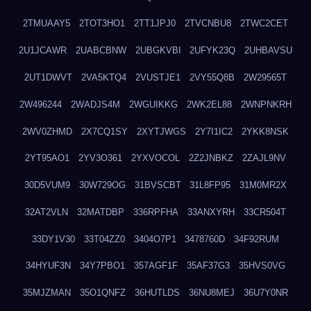
2TMUAAY5
2TOT3HO1
2TT1JPJ0
2TVCNBU8
2TWC2CET
2U1JCAWR
2UABCBNW
2UBGKVBI
2UFYK23Q
2UHBAVSU
2UT1DWVT
2VA5KTQ4
2VUSTJE1
2VY55Q8B
2W29565T
2W496244
2WADJS4M
2WGUIKKG
2WK2EL88
2WNPNKRH
2WV0ZHMD
2X7CQ1SY
2XYTJWGS
2Y7I1IC2
2YKK8NSK
2YT95AO1
2YV3O361
2YXVOCOL
2Z2JNBKZ
2ZAJL9NV
30D5VUM9
30W729OG
31BVSCBT
31L8FP95
31M0MR2X
32AT2VLN
32MATDBP
336RPFHA
33ANXYRH
33CR504T
33DY1V30
33T04ZZ0
3404O7P1
3478760D
34F92RUM
34HYUF3N
34Y7PBO1
357AGF1F
35AF37G3
35HVS0VG
35MJZMAN
35O1QNFZ
36HUTLDS
36NU8MEJ
36U7Y0NR