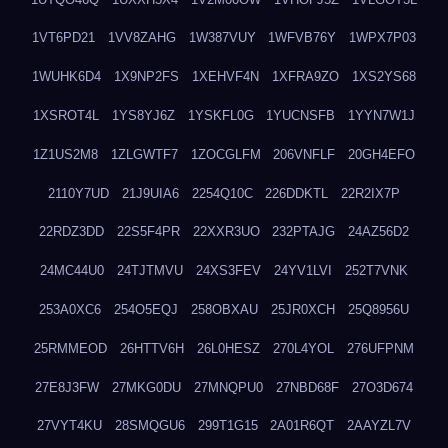
1VT6PD21
1VV8ZAHG
1W387VUY
1WFVB76Y
1WPX7P03
1WUHK6D4
1X9NP2FS
1XEHVF4N
1XFRA9ZO
1XS2YS68
1XSROT4L
1YS8YJ6Z
1YSKFL0G
1YUCNSFB
1YYN7W1J
1Z1US2M8
1ZLGWTF7
1ZOCGLFM
206VNFLF
20GH4EFO
2110Y7UD
21J9UIA6
2254Q10C
226DDKTL
22R2IX7P
22RDZ3DD
22S5F4PR
22XXR3UO
232PTAJG
24AZ56D2
24MC44U0
24TJTMVU
24XS3FEV
24YV1LVI
252T7VNK
253A0XC6
254O5EQJ
258OBXAU
25JR0XCH
25Q8956U
25RMMEOD
26HTTV6H
26L0HESZ
270L4YOL
276UFPNM
27E8J3FW
27MKG0DU
27MNQPU0
27NBD68F
27O3D674
27VYT4KU
28SMQGU6
299T1G15
2A01R6QT
2AAYZL7V