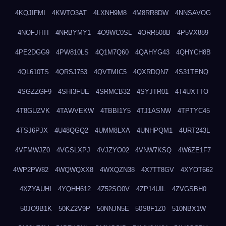
4KQJIFMI
4KWTO3AT
4LXNH9M8
4M8RR8DW
4NNSAVOG
4NOFJHTI
4NRBYMY1
4O9WC0SL
4ORR508B
4P5VX889
4PE2DGG9
4PW810LS
4Q1M7Q60
4QAHYG43
4QHYCH8B
4QL610TS
4QRSJ753
4QVTMIC5
4QXRDQN7
4S31TENQ
4SGZZGF9
4SHI3FUE
4SRMCB32
4SYJTR01
4T4UXTTO
4T8GUZVK
4TAWVEKW
4TBBI1Y5
4TJ1ASNW
4TPTYC45
4TSJ6PJX
4U48QGQ2
4UMM8LXA
4UNHPQM1
4URT243L
4VFMWJZ0
4VGSLXPJ
4VJZYO02
4VNW7KSQ
4W6ZE1F7
4WP2PW82
4WQWQXX8
4WXQZN38
4X7TT8GV
4XYOT662
4XZYAUHI
4YQHH612
4Z52SO0V
4ZP14UIL
4ZVGSBH0
50JO9B1K
50KZ2V9P
50NNJN5E
50S8F1Z0
510NBX1W