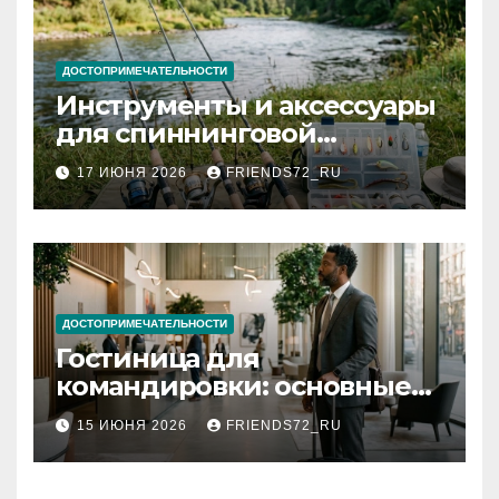
ДОСТОПРИМЕЧАТЕЛЬНОСТИ
Инструменты и аксессуары
для спиннинговой
рыбалки: назначение и
17 ИЮНЯ 2026
FRIENDS72_RU
типы
ДОСТОПРИМЕЧАТЕЛЬНОСТИ
Гостиница для
командировки: основные
критерии выбора
15 ИЮНЯ 2026
FRIENDS72_RU