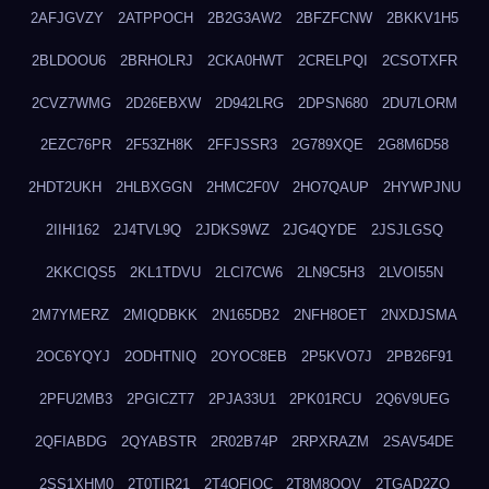
2AFJGVZY
2ATPPOCH
2B2G3AW2
2BFZFCNW
2BKKV1H5
2BLDOOU6
2BRHOLRJ
2CKA0HWT
2CRELPQI
2CSOTXFR
2CVZ7WMG
2D26EBXW
2D942LRG
2DPSN680
2DU7LORM
2EZC76PR
2F53ZH8K
2FFJSSR3
2G789XQE
2G8M6D58
2HDT2UKH
2HLBXGGN
2HMC2F0V
2HO7QAUP
2HYWPJNU
2IIHI162
2J4TVL9Q
2JDKS9WZ
2JG4QYDE
2JSJLGSQ
2KKCIQS5
2KL1TDVU
2LCI7CW6
2LN9C5H3
2LVOI55N
2M7YMERZ
2MIQDBKK
2N165DB2
2NFH8OET
2NXDJSMA
2OC6YQYJ
2ODHTNIQ
2OYOC8EB
2P5KVO7J
2PB26F91
2PFU2MB3
2PGICZT7
2PJA33U1
2PK01RCU
2Q6V9UEG
2QFIABDG
2QYABSTR
2R02B74P
2RPXRAZM
2SAV54DE
2SS1XHM0
2T0TIR21
2T4QFIOC
2T8M8OOV
2TGAD2ZO