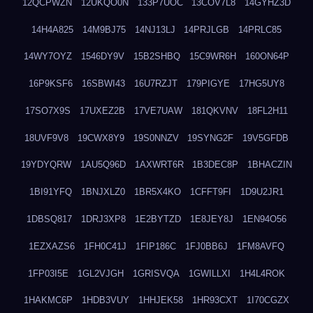
12QCPWZN
12UKQO0N
133P7UOC
13COV7L8
14GYHZ3D
14H4A825
14M9BJ75
14NJ13LJ
14PRJLGB
14PRLC85
14WY7OYZ
1546DY9V
15B2SHBQ
15C9WR6H
160ON64P
16P9KSF6
16SBWI43
16U7RZJT
179PIGYE
17HG5UY8
17SO7X9S
17UXEZ2B
17VE7UAW
181QKVNV
18FL2H11
18UVF9V8
19CWX8Y9
19S0NNZV
19SYNG2F
19V5GFDB
19YDYQRW
1AU5Q96D
1AXWRT6R
1B3DEC8P
1BHACZIN
1BI91YFQ
1BNJXLZ0
1BR5X4KO
1CFFT9FI
1D9U2JR1
1DBSQ817
1DRJ3XP8
1E2BYTZD
1E8JEY8J
1EN94O56
1EZXAZS6
1FH0C41J
1FIP186C
1FJ0BB6J
1FM8AVFQ
1FP03I5E
1GL2VJGH
1GRISVQA
1GWILLXI
1H4L4ROK
1HAKMC6P
1HDB3VUY
1HHJEK58
1HR93CXT
1I70CGZX