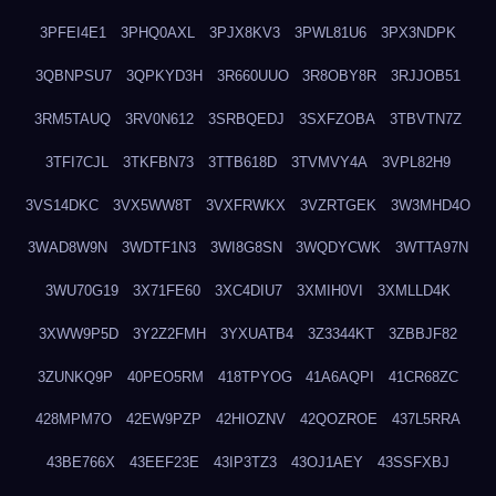
3PFEI4E1
3PHQ0AXL
3PJX8KV3
3PWL81U6
3PX3NDPK
3QBNPSU7
3QPKYD3H
3R660UUO
3R8OBY8R
3RJJOB51
3RM5TAUQ
3RV0N612
3SRBQEDJ
3SXFZOBA
3TBVTN7Z
3TFI7CJL
3TKFBN73
3TTB618D
3TVMVY4A
3VPL82H9
3VS14DKC
3VX5WW8T
3VXFRWKX
3VZRTGEK
3W3MHD4O
3WAD8W9N
3WDTF1N3
3WI8G8SN
3WQDYCWK
3WTTA97N
3WU70G19
3X71FE60
3XC4DIU7
3XMIH0VI
3XMLLD4K
3XWW9P5D
3Y2Z2FMH
3YXUATB4
3Z3344KT
3ZBBJF82
3ZUNKQ9P
40PEO5RM
418TPYOG
41A6AQPI
41CR68ZC
428MPM7O
42EW9PZP
42HIOZNV
42QOZROE
437L5RRA
43BE766X
43EEF23E
43IP3TZ3
43OJ1AEY
43SSFXBJ