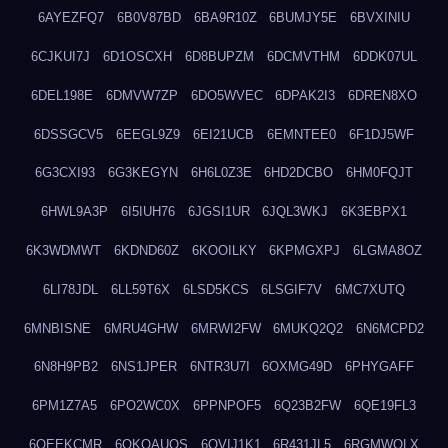
6AYEZFQ7
6B0V87BD
6BA9R10Z
6BUMJY5E
6BVXINIU
6CJKUI7J
6D1OSCXH
6D8BUPZM
6DCMVTHM
6DDK07UL
6DEL198E
6DMVW7ZP
6DO5WVEC
6DPAK2I3
6DREN8XO
6DSSGCV5
6EEGL9Z9
6EI21UCB
6EMNTEE0
6F1DJ5WF
6G3CXI93
6G3KEGYN
6H6L0Z3E
6HD2DCBO
6HM0FQJT
6HWL9A3P
6I5IUH76
6JGSI1UR
6JQL3WKJ
6K3EBPX1
6K3WDMWT
6KDND60Z
6KOOILKY
6KPMGXPJ
6LGMA8OZ
6LI78JDL
6LL59T6X
6LSD5KCS
6LSGIF7V
6MC7XUTQ
6MNBISNE
6MRU4GHW
6MRWI2FW
6MUKQ2Q2
6N6MCPD2
6N8H9PB2
6NS1JPER
6NTR3U7I
6OXMG49D
6PHYGAFF
6PM1Z7A5
6PO2WC0X
6PPNPOF5
6Q23B2FW
6QE19FL3
6QEEKCMR
6QKOAUOS
6QVIJ1K1
6R431JL5
6RGMWOLX