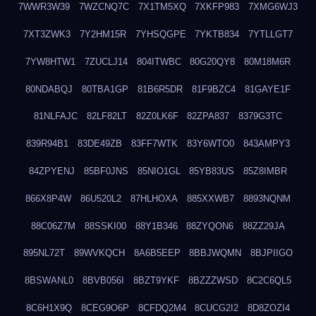
7WWR3W39
7WZCNQ7C
7X1TM5XQ
7XKFP983
7XMG6WJ3
7XT3ZWK3
7Y2HM15R
7YHSQGPE
7YKTB834
7YTLLGT7
7YW8HTW1
7ZUCLJ14
804ITWBC
80G20QY8
80M18M6R
80NDABQJ
80TBA1GP
81B6R5DR
81F9BZC4
81GAYE1F
81NLFAJC
82LF82LT
82Z0LK6F
82ZPA837
8379G3TC
839R94B1
83DE49ZB
83FF7WTK
83Y6WTO0
843AMPY3
84ZPYENJ
85BF0JNS
85NIO1GL
85YB83US
85Z8IMBR
866X8P4W
86U520L2
87HLHOXA
885XXWB7
8893NQNM
88C06Z7M
88SSKI00
88Y1B346
88ZYQON6
88ZZ29JA
895NL72T
89WVKQCH
8A6B5EEP
8BBJWQMN
8BJPIIGO
8BSWANL0
8BVB056I
8BZT9YKF
8BZZZWSD
8C2C6QL5
8C6H1X9Q
8CEG9O6P
8CFDQ2M4
8CUCG2I2
8D8ZOZI4