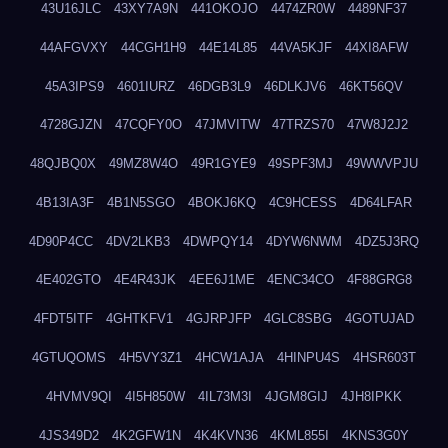
43U16JLC
43XY7A9N
441OKOJO
4474ZR0W
4489NF37
44AFGVXY
44CGH1H9
44E14L85
44VA5KJF
44XI8AFW
45A3IPS9
4601IURZ
46DGB3L9
46DLKJV6
46KT56QV
4728GJZN
47CQFY0O
47JMVITW
47TRZS70
47W8J2J2
48QJBQ0X
49MZ8W4O
49R1GYE9
49SPF3MJ
49WWVPJU
4B13IA3F
4B1N5SGO
4BOKJ6KQ
4C9HCESS
4D64LFAR
4D90P4CC
4DV2LKB3
4DWPQY14
4DYW6NWM
4DZ5J3RQ
4E402GTO
4E4R43JK
4EE6J1ME
4ENC34CO
4F88GRG8
4FDT5ITF
4GHTKFV1
4GJRPJFP
4GLC8SBG
4GOTUJAD
4GTUQOMS
4H5VY3Z1
4HCW1AJA
4HINPU4S
4HSR603T
4HVMV9QI
4I5H850W
4IL73M3I
4JGM8GIJ
4JH8IPKK
4JS349D2
4K2GFW1N
4K4KVN36
4KML855I
4KNS3G0Y