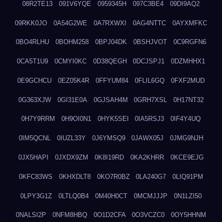
08R2TE13
091V6YQE
0959345H
097C3BE4
09DI9AQ2
09RKK0JO
0A54G2WE
0A7RXWXI
0AG4NTTC
0AYXMFKC
0BO4RLHU
0BOHM258
0BPJ04DK
0BSHJVOT
0C9RGFN6
0CA5T1U9
0CMYI0KC
0D38QEGH
0DCJSPJ1
0DZMHHX1
0E9GCHCU
0EZ05K4R
0FFYUM84
0FLIL6GQ
0FXF2MUD
0G363XJW
0GI31E0A
0GJSAH4M
0GRH7XSL
0H17NT32
0H7Y9RRM
0H9OI0N1
0HYK5SEI
0IA5RSJ3
0IF4Y4UQ
0IM5QCNL
0IUZL33Y
0J6YMSQ9
0JAWX05J
0JMG9NJH
0JX5HAPI
0JXDX9ZM
0K8I19RD
0KA2KHRR
0KCE9EJG
0KFC83WS
0KHXDLT8
0KO7R0BZ
0LA240G7
0LIQ91PM
0LPY3G1Z
0LTLQ0B4
0M40H0CT
0MCMJJJP
0N1LZI50
0NALSI2P
0NFM8HBQ
0O1D2CFA
0O3VCZC0
0OY5HHNM