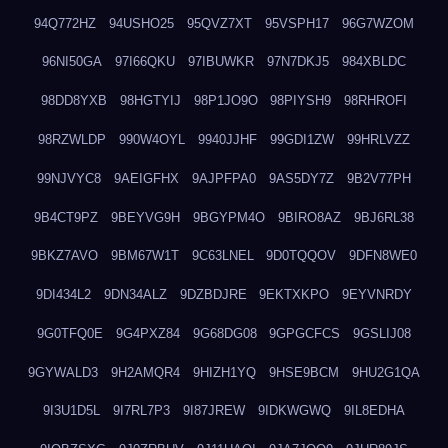
94Q772HZ
94USHO25
95QVZ7XT
95VSPH17
96G7WZOM
96NI50GA
97I66QKU
97IBUWKR
97N7DKJ5
984XBLDC
98DD8YXB
98HGTYIJ
98P1JO9O
98PIYSH9
98RHROFI
98RZWLDP
990W4OYL
9940JJHF
99GDI1ZW
99HRLVZZ
99NJVYC8
9AEIGFHX
9AJPFPA0
9AS5DY7Z
9B2V77PH
9B4CT9PZ
9BEYVG9H
9BGYPM4O
9BIRO8AZ
9BJ6RL38
9BKZ7AVO
9BM67W1T
9C63LNEL
9D0TQQOV
9DFN8WE0
9DI434L2
9DN34ALZ
9DZBDJRE
9EKTXKPO
9EYVNRDY
9G0TFQ0E
9G4PXZ84
9G68DG08
9GPGCFCS
9GSLIJ08
9GYWALD3
9H2AMQR4
9HIZH1YQ
9HSE9BCM
9HU2G1QA
9I3U1D5L
9I7RL7P3
9I87JREW
9IDKWGWQ
9IL8EDHA