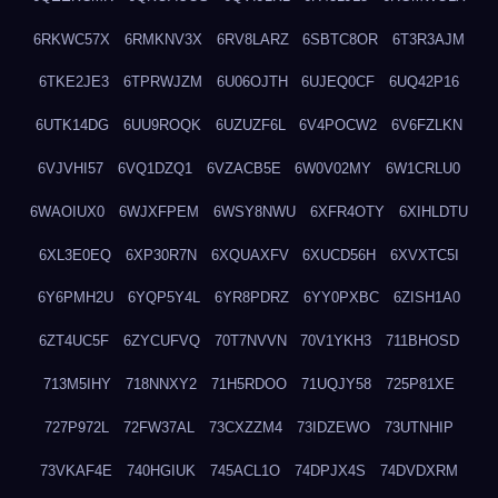
6RKWC57X
6RMKNV3X
6RV8LARZ
6SBTC8OR
6T3R3AJM
6TKE2JE3
6TPRWJZM
6U06OJTH
6UJEQ0CF
6UQ42P16
6UTK14DG
6UU9ROQK
6UZUZF6L
6V4POCW2
6V6FZLKN
6VJVHI57
6VQ1DZQ1
6VZACB5E
6W0V02MY
6W1CRLU0
6WAOIUX0
6WJXFPEM
6WSY8NWU
6XFR4OTY
6XIHLDTU
6XL3E0EQ
6XP30R7N
6XQUAXFV
6XUCD56H
6XVXTC5I
6Y6PMH2U
6YQP5Y4L
6YR8PDRZ
6YY0PXBC
6ZISH1A0
6ZT4UC5F
6ZYCUFVQ
70T7NVVN
70V1YKH3
711BHOSD
713M5IHY
718NNXY2
71H5RDOO
71UQJY58
725P81XE
727P972L
72FW37AL
73CXZZM4
73IDZEWO
73UTNHIP
73VKAF4E
740HGIUK
745ACL1O
74DPJX4S
74DVDXRM