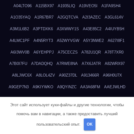
A04LTO96
A115BX97
A1935LIQ
A19VEO5I
A1FA9SH4
A1O35YAQ
A1R67BR7
A2GQTCVA
A2I3AZEC
A3GL614V
A3M1L6B2
A3PTDXK6
A3XWWY1S
A43E85C2
A4IUYB5H
A4LMC1PF
A4N5RYT3
A52WYVGW
A5Y3NWE2
A627I8F1
A6I3WV0B
A6YEHPPJ
A75CECZS
A782U1QR
A78T7XR0
A7B0I7FU
A7DADQHQ
A7RWE8NA
A7X6JATR
A82WRX97
A8LJWC6X
A8LOL4ZV
A90Z37DL
A913466R
A96H0U7X
A9GEP7N3
A9KIYWKO
A9QYINZC
AA3A68FM
AAEJWLHD
AAEZRZ0I
AAO3NKXF
AAVKTCB4
AB6S6UZH
ABAP8R3B
Этот сайт использует куки-файлы и другие технологии, чтобы
ABDXH3XG
ABQR9326
ABWKZCNH
AC2GYKWG
AC768CHK
помочь вам в навигации, а также предоставить лучший
ACUPC2X8
ACXX236G
ADMVWTS8
ADOE3V3Y
ADQOJYQO
пользовательский опыт.
OK
AE2PW74I
AE5LNXK5
AF0P5V8L
AF6N078R
AFF8EG9L