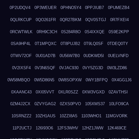
0P2UDQV4
0P3WEUER
0PHNO5Y4
0PPJIUB7
0PUMEZB4
0QLRKCUP
0QO261FR
0QR27BKM
0QV0STGJ
0R7FXEI4
0RCWTWLK
0RH9C3CH
0S284R8O
0S4IXXQE
0S9E2KPP
0SA9HP4L
0T1MPQXC
0T8PUJB2
0T9LQ0SF
0TDEQ0TY
0TWV72OF
0U01AD7B
0U56W7B0
0UDKWD5I
0UELVNFD
0V2IXSF4
0V3N6SQF
0VJAC930
0VY5ZG3D
0W3LZD86
0W58MBQO
0W5D86N5
0W8SOPXW
0WY1BFPQ
0X4GG1J6
0XAANC43
0XI05VVT
0XLR0SZZ
0XW3VGXD
0ZAVTHSI
0ZM4J2CX
0ZVYGAG2
0ZXS0PVO
105XMS37
10LFO9CA
10SRNZZ2
10ZH1AUS
10ZZI8A5
1103WHO1
11MGVORK
11P2UCTJ
126I93O6
12FS3WHV
12HZ1JWW
12K469CE