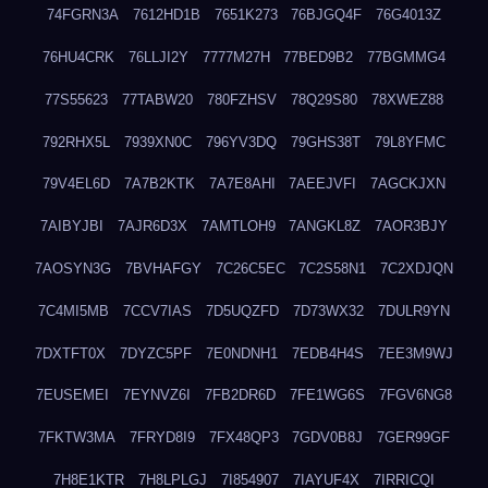
74FGRN3A
7612HD1B
7651K273
76BJGQ4F
76G4013Z
76HU4CRK
76LLJI2Y
7777M27H
77BED9B2
77BGMMG4
77S55623
77TABW20
780FZHSV
78Q29S80
78XWEZ88
792RHX5L
7939XN0C
796YV3DQ
79GHS38T
79L8YFMC
79V4EL6D
7A7B2KTK
7A7E8AHI
7AEEJVFI
7AGCKJXN
7AIBYJBI
7AJR6D3X
7AMTLOH9
7ANGKL8Z
7AOR3BJY
7AOSYN3G
7BVHAFGY
7C26C5EC
7C2S58N1
7C2XDJQN
7C4MI5MB
7CCV7IAS
7D5UQZFD
7D73WX32
7DULR9YN
7DXTFT0X
7DYZC5PF
7E0NDNH1
7EDB4H4S
7EE3M9WJ
7EUSEMEI
7EYNVZ6I
7FB2DR6D
7FE1WG6S
7FGV6NG8
7FKTW3MA
7FRYD8I9
7FX48QP3
7GDV0B8J
7GER99GF
7H8E1KTR
7H8LPLGJ
7I854907
7IAYUF4X
7IRRICQI