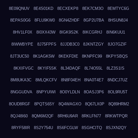
8E09QNUV
8E4S01KD
8ECXEKP8
8EK7CM3O
8EMTYC6G
8EPAS0G6
8FLU9KW0
8GN4ZHDF
8GP2U7BA
8HSUN8J4
8HV1LF0X
8I0XX43W
8IGK9S2K
8IKCGRHJ
8IN6KUU1
8IWWBYPE
8J75FPFS
8JJDB3C0
8JKNTZGY
8JO7GZIF
8JT3UC50
8K1AGK5W
8KEKFDIE
8KNPFC99
8KPYSBQS
8KXIFVGC
8KYIF5SK
8L34DAQF
8L74O55L
8LZ3S1IS
8M8UKA3C
8MLQKCFV
8N8F04EH
8NA0T4E7
8NDCJ7UZ
8NGGUDVA
8NPYUIWI
8O0YLDLN
8OASJ3P6
8OL9RU5T
8OUD8RGF
8PQTS65Y
8Q4WAGXO
8Q67LX0P
8Q89HRM2
8QJ48I60
8QM6M2QF
8RH6U9AR
8RKLFN77
8RKWTPQR
8RYF58IR
8S2Y754U
8S6FCGLW
8SGHCITQ
8SJXN2QY