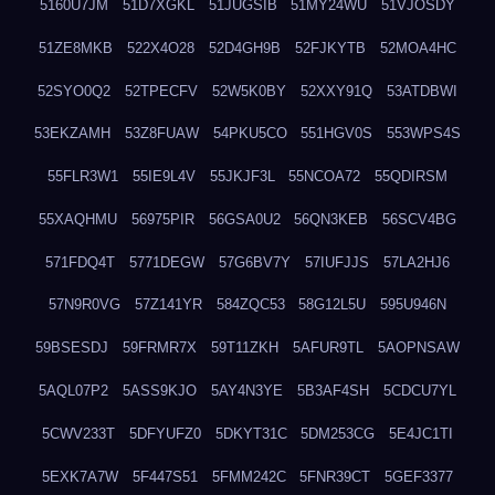
5160U7JM
51D7XGKL
51JUGSIB
51MY24WU
51VJOSDY
51ZE8MKB
522X4O28
52D4GH9B
52FJKYTB
52MOA4HC
52SYO0Q2
52TPECFV
52W5K0BY
52XXY91Q
53ATDBWI
53EKZAMH
53Z8FUAW
54PKU5CO
551HGV0S
553WPS4S
55FLR3W1
55IE9L4V
55JKJF3L
55NCOA72
55QDIRSM
55XAQHMU
56975PIR
56GSA0U2
56QN3KEB
56SCV4BG
571FDQ4T
5771DEGW
57G6BV7Y
57IUFJJS
57LA2HJ6
57N9R0VG
57Z141YR
584ZQC53
58G12L5U
595U946N
59BSESDJ
59FRMR7X
59T11ZKH
5AFUR9TL
5AOPNSAW
5AQL07P2
5ASS9KJO
5AY4N3YE
5B3AF4SH
5CDCU7YL
5CWV233T
5DFYUFZ0
5DKYT31C
5DM253CG
5E4JC1TI
5EXK7A7W
5F447S51
5FMM242C
5FNR39CT
5GEF3377