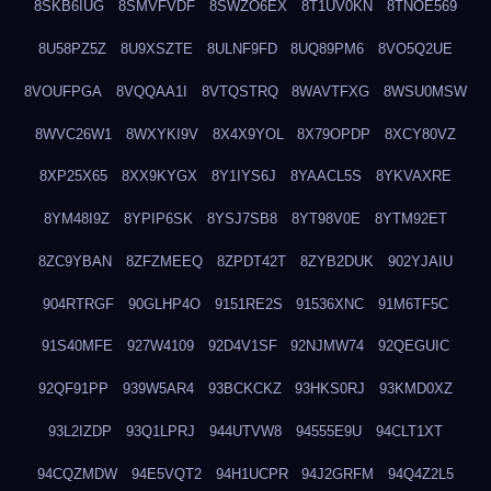
8SKB6IUG
8SMVFVDF
8SWZO6EX
8T1UV0KN
8TNOE569
8U58PZ5Z
8U9XSZTE
8ULNF9FD
8UQ89PM6
8VO5Q2UE
8VOUFPGA
8VQQAA1I
8VTQSTRQ
8WAVTFXG
8WSU0MSW
8WVC26W1
8WXYKI9V
8X4X9YOL
8X79OPDP
8XCY80VZ
8XP25X65
8XX9KYGX
8Y1IYS6J
8YAACL5S
8YKVAXRE
8YM48I9Z
8YPIP6SK
8YSJ7SB8
8YT98V0E
8YTM92ET
8ZC9YBAN
8ZFZMEEQ
8ZPDT42T
8ZYB2DUK
902YJAIU
904RTRGF
90GLHP4O
9151RE2S
91536XNC
91M6TF5C
91S40MFE
927W4109
92D4V1SF
92NJMW74
92QEGUIC
92QF91PP
939W5AR4
93BCKCKZ
93HKS0RJ
93KMD0XZ
93L2IZDP
93Q1LPRJ
944UTVW8
94555E9U
94CLT1XT
94CQZMDW
94E5VQT2
94H1UCPR
94J2GRFM
94Q4Z2L5