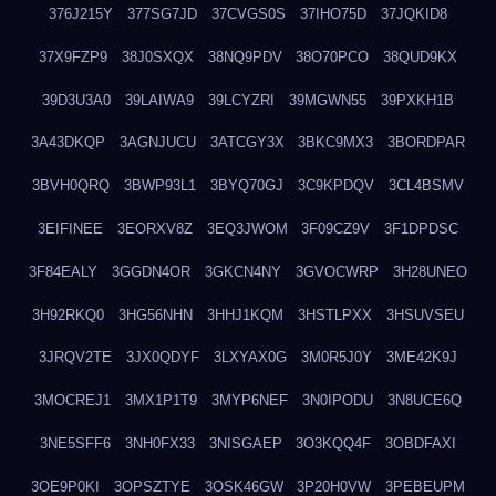
376J215Y
377SG7JD
37CVGS0S
37IHO75D
37JQKID8
37X9FZP9
38J0SXQX
38NQ9PDV
38O70PCO
38QUD9KX
39D3U3A0
39LAIWA9
39LCYZRI
39MGWN55
39PXKH1B
3A43DKQP
3AGNJUCU
3ATCGY3X
3BKC9MX3
3BORDPAR
3BVH0QRQ
3BWP93L1
3BYQ70GJ
3C9KPDQV
3CL4BSMV
3EIFINEE
3EORXV8Z
3EQ3JWOM
3F09CZ9V
3F1DPDSC
3F84EALY
3GGDN4OR
3GKCN4NY
3GVOCWRP
3H28UNEO
3H92RKQ0
3HG56NHN
3HHJ1KQM
3HSTLPXX
3HSUVSEU
3JRQV2TE
3JX0QDYF
3LXYAX0G
3M0R5J0Y
3ME42K9J
3MOCREJ1
3MX1P1T9
3MYP6NEF
3N0IPODU
3N8UCE6Q
3NE5SFF6
3NH0FX33
3NISGAEP
3O3KQQ4F
3OBDFAXI
3OE9P0KI
3OPSZTYE
3OSK46GW
3P20H0VW
3PEBEUPM