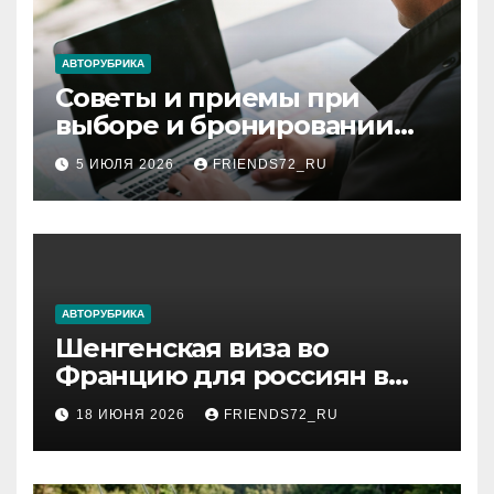
АВТОРУБРИКА
Советы и приемы при
выборе и бронировании
авиабилетов
5 ИЮЛЯ 2026
FRIENDS72_RU
АВТОРУБРИКА
Шенгенская виза во
Францию для россиян в
2026 году: сроки от 3 дней
18 ИЮНЯ 2026
FRIENDS72_RU
и список необходимых
документов