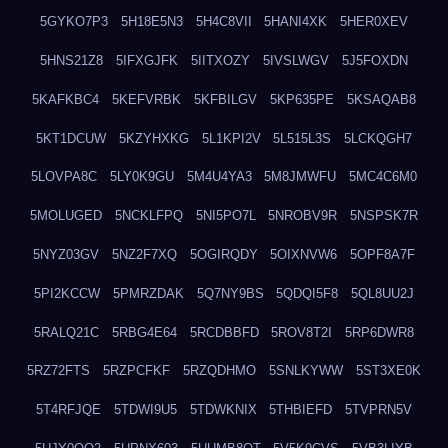
5GYKO7P3
5H18E5N3
5H4C8VII
5HANI4XK
5HER0XEV
5HNS21Z8
5IFXGJFK
5IITXOZY
5IVSLWGV
5J5FOXDN
5KAFKBC4
5KEFVRBK
5KFBILGV
5KP635PE
5KSAQAB8
5KT1DCUW
5KZYHXKG
5L1KPI2V
5L515L3S
5LCKQGH7
5LOVPA8C
5LY0K9GU
5M4U4YA3
5M8JMWFU
5MC4C6M0
5MOLUGED
5NCKLFPQ
5NI5PO7L
5NROBV9R
5NSPSK7R
5NYZ03GV
5NZ2F7XQ
5OGIRQDY
5OIXNVW6
5OPF8A7F
5PI2KCCW
5PMRZDAK
5Q7NY9BS
5QDQI5F8
5QL8UU2J
5RALQ21C
5RBG4E64
5RCDBBFD
5ROV8T2I
5RP6DWR8
5RZ72FTS
5RZPCFKF
5RZQDHMO
5SNLKYWW
5ST3XE0K
5T4RFJQE
5TDWI9U5
5TDWKNIX
5THBIEFD
5TVPRN5V