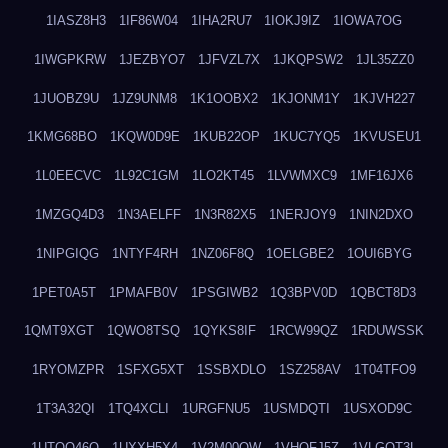
1IASZ8H3
1IF86W04
1IHA2RU7
1IOKJ9IZ
1IOWA7OG
1IWGPKRW
1JEZBYO7
1JFVZL7X
1JKQPSW2
1JL35ZZ0
1JUOBZ9U
1JZ9UNM8
1K1OOBX2
1KJONM1Y
1KJVH227
1KMG68BO
1KQW0D9E
1KUB22OP
1KUC7YQ5
1KVUSEU1
1L0EECVC
1L92C1GM
1LO2KT45
1LVWMXC9
1MF16JX6
1MZGQ4D3
1N3AELFF
1N3R82X5
1NERJOY9
1NIN2DXO
1NIPGIQG
1NTYF4RH
1NZ06F8Q
1OELGBE2
1OUI6BYG
1PET0A5T
1PMAFB0V
1PSGIWB2
1Q3BPV0D
1QBCT8D3
1QMT9XGT
1QWO8TSQ
1QYKS8IF
1RCW99QZ
1RDUWSSK
1RYOMZPR
1SFXG5XT
1SSBXDLO
1SZ258AV
1T04TFO9
1T3A32QI
1TQ4XCLI
1URGFNU5
1USMDQTI
1USXOD9C
1UTQO46Q
1UXXH5X4
1V2M00OW
1VHOFJ5Z
1VLGOT3L