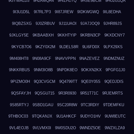
9GYWALD3
9H2AMQR4
9HIZH1YQ
9HSE9BCM
9HU2G1QA
9I3U1D5L
9I7RL7P3
9I87JREW
9IDKWGWQ
9IL8EDHA
9IQBZSXG
9J0ZRBUV
9J11UAOI
9JA7JOQ9
9JHR89JS
9JKLGY5E
9KBAABXH
9KKHTYIP
9KRBN3CP
9KXDCNY7
9KYCB7O6
9KZY0X2M
9LDELS8R
9LI6FD0X
9LPX29XS
9M408HT8
9N08A9CF
9NAVVPPN
9NAZEVEZ
9NDMZNUZ
9NKKRBUS
9NM3IO8B
9NPDK8EO
9OKXN2KX
9PGFG1J0
9PIZMO0H
9Q3CVGCM
9Q4799TT
9QE0Y05S
9QEDJDIS
9QSFAYJH
9QSGU715
9R3R0930
9R51T71C
9RJEMRTS
9S85RTYJ
9SBD1GAU
9SC20R8W
9TC3RDIY
9TDEMFKU
9THBOC03
9TQKANJX
9U1AHKCF
9UDYO1HV
9UW8EUTC
9VL4EOJB
9VLVMX0I
9W0SDU2O
9WNDZ5OE
9WZXLZA9