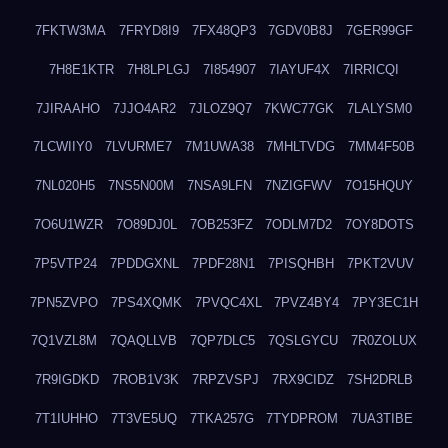
7FKTW3MA
7FRYD8I9
7FX48QP3
7GDV0B8J
7GER99GF
7H8E1KTR
7H8LPLGJ
7I854907
7IAYUF4X
7IRRICQI
7JIRAAHO
7JJO4AR2
7JLOZ9Q7
7KWC77GK
7LALYSM0
7LCWIIY0
7LVURME7
7M1UWA38
7MHLTVDG
7MM4F50B
7NL020H5
7NS5N00M
7NSA9LFN
7NZIGFWV
7O15HQUY
7O6U1WZR
7O89DJ0L
7OB253FZ
7ODLM7D2
7OY8DOTS
7P5VTP24
7PDDGXNL
7PDF28N1
7PISQHBH
7PKT2VUV
7PN5ZVPO
7PS4XQMK
7PVQC4XL
7PVZ4BY4
7PY3EC1H
7Q1VZL8M
7QAQLLVB
7QP7DLC5
7QSLGYCU
7R0ZOLUX
7R9IGDKD
7ROB1V3K
7RPZVSPJ
7RX9CIDZ
7SH2DRLB
7T1IUHHO
7T3VE5UQ
7TKA257G
7TYDPROM
7UA3TIBE