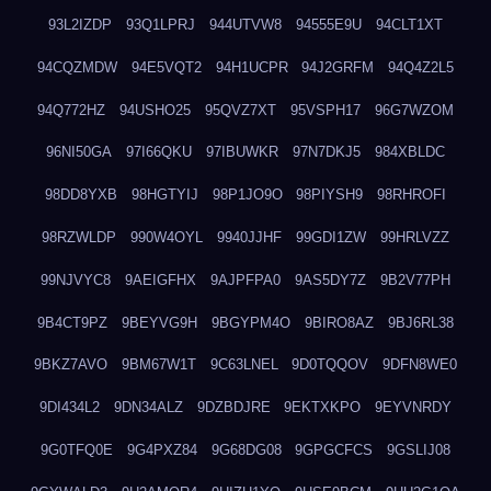
93L2IZDP
93Q1LPRJ
944UTVW8
94555E9U
94CLT1XT
94CQZMDW
94E5VQT2
94H1UCPR
94J2GRFM
94Q4Z2L5
94Q772HZ
94USHO25
95QVZ7XT
95VSPH17
96G7WZOM
96NI50GA
97I66QKU
97IBUWKR
97N7DKJ5
984XBLDC
98DD8YXB
98HGTYIJ
98P1JO9O
98PIYSH9
98RHROFI
98RZWLDP
990W4OYL
9940JJHF
99GDI1ZW
99HRLVZZ
99NJVYC8
9AEIGFHX
9AJPFPA0
9AS5DY7Z
9B2V77PH
9B4CT9PZ
9BEYVG9H
9BGYPM4O
9BIRO8AZ
9BJ6RL38
9BKZ7AVO
9BM67W1T
9C63LNEL
9D0TQQOV
9DFN8WE0
9DI434L2
9DN34ALZ
9DZBDJRE
9EKTXKPO
9EYVNRDY
9G0TFQ0E
9G4PXZ84
9G68DG08
9GPGCFCS
9GSLIJ08