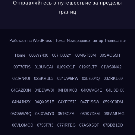
Отправляйтесь в путешествие за пределы
границ
Работает на WordPress
|
Тема: Newspaperex, автор
Themeansar
Home
006WY430
007HXU2Y
00MGT33M
00SAOS5H
00T70TIS
013UNCAI
0169XX1F
019K5LTP
01WS9NX2
023RN4UI
02SKVUL3
034UW6PW
03L7504Q
03ZRKE69
04CAZD3N
04EDWV8I
04H0HX0B
04KWVG4E
04LI8DHX
04N4JN2X
04QX9S1E
04YFC57J
04ZFIS6W
059KC9DM
05G55WBQ
05IXW4Y0
05T6CZAL
069K7D5M
06FAMUAG
06VLOMOD
0755T7I3
077IRTEG
07ASX5QF
07BDB1DD