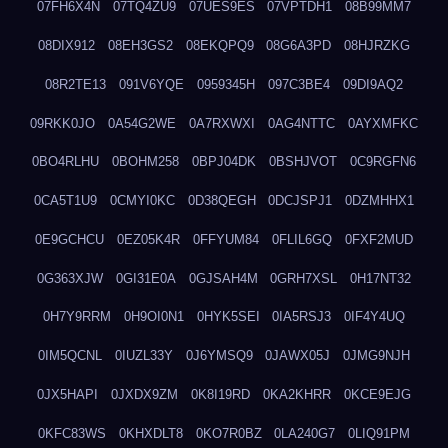
07FH6X4N
07TQ4ZU9
07UES9ES
07VPTDH1
08B99MM7
08DIX912
08EH3GS2
08EKQPQ9
08G6A3PD
08HJRZKG
08R2TE13
091V6YQE
0959345H
097C3BE4
09DI9AQ2
09RKK0JO
0A54G2WE
0A7RXWXI
0AG4NTTC
0AYXMFKC
0BO4RLHU
0BOHM258
0BPJ04DK
0BSHJVOT
0C9RGFN6
0CA5T1U9
0CMYI0KC
0D38QEGH
0DCJSPJ1
0DZMHHX1
0E9GCHCU
0EZ05K4R
0FFYUM84
0FLIL6GQ
0FXF2MUD
0G363XJW
0GI31E0A
0GJSAH4M
0GRH7XSL
0H17NT32
0H7Y9RRM
0H9OI0N1
0HYK5SEI
0IA5RSJ3
0IF4Y4UQ
0IM5QCNL
0IUZL33Y
0J6YMSQ9
0JAWX05J
0JMG9NJH
0JX5HAPI
0JXDX9ZM
0K8I19RD
0KA2KHRR
0KCE9EJG
0KFC83WS
0KHXDLT8
0KO7R0BZ
0LA240G7
0LIQ91PM