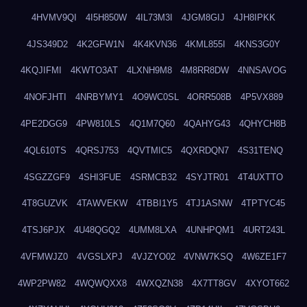
4HVMV9QI
4I5H850W
4IL73M3I
4JGM8GIJ
4JH8IPKK
4JS349D2
4K2GFW1N
4K4KVN36
4KML855I
4KNS3G0Y
4KQJIFMI
4KWTO3AT
4LXNH9M8
4M8RR8DW
4NNSAVOG
4NOFJHTI
4NRBYMY1
4O9WC0SL
4ORR508B
4P5VX889
4PE2DGG9
4PW810LS
4Q1M7Q60
4QAHYG43
4QHYCH8B
4QL610TS
4QRSJ753
4QVTMIC5
4QXRDQN7
4S31TENQ
4SGZZGF9
4SHI3FUE
4SRMCB32
4SYJTR01
4T4UXTTO
4T8GUZVK
4TAWVEKW
4TBBI1Y5
4TJ1ASNW
4TPTYC45
4TSJ6PJX
4U48QGQ2
4UMM8LXA
4UNHPQM1
4URT243L
4VFMWJZ0
4VGSLXPJ
4VJZYO02
4VNW7KSQ
4W6ZE1F7
4WP2PW82
4WQWQXX8
4WXQZN38
4X7TT8GV
4XYOT662