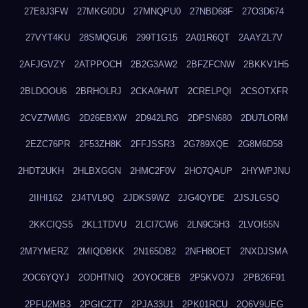
27E8J3FW
27MKG0DU
27MNQPU0
27NBD68F
27O3D674
27VYT4KU
28SMQGU6
299T1G15
2A01R6QT
2AAYZL7V
2AFJGVZY
2ATPPOCH
2B2G3AW2
2BFZFCNW
2BKKV1H5
2BLDOOU6
2BRHOLRJ
2CKA0HWT
2CRELPQI
2CSOTXFR
2CVZ7WMG
2D26EBXW
2D942LRG
2DPSN680
2DU7LORM
2EZC76PR
2F53ZH8K
2FFJSSR3
2G789XQE
2G8M6D58
2HDT2UKH
2HLBXGGN
2HMC2F0V
2HO7QAUP
2HYWPJNU
2IIHI162
2J4TVL9Q
2JDKS9WZ
2JG4QYDE
2JSJLGSQ
2KKCIQS5
2KL1TDVU
2LCI7CW6
2LN9C5H3
2LVOI55N
2M7YMERZ
2MIQDBKK
2N165DB2
2NFH8OET
2NXDJSMA
2OC6YQYJ
2ODHTNIQ
2OYOC8EB
2P5KVO7J
2PB26F91
2PFU2MB3
2PGICZT7
2PJA33U1
2PK01RCU
2Q6V9UEG