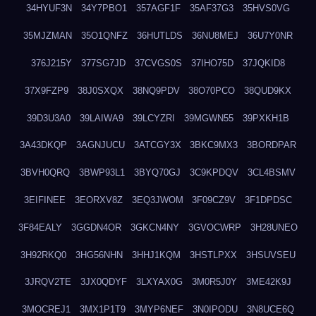
34HYUF3N
34Y7PBO1
357AGF1F
35AF37G3
35HVS0VG
35MJZMAN
35O1QNFZ
36HUTLDS
36NU8MEJ
36U7Y0NR
376J215Y
377SG7JD
37CVGS0S
37IHO75D
37JQKID8
37X9FZP9
38J0SXQX
38NQ9PDV
38O70PCO
38QUD9KX
39D3U3A0
39LAIWA9
39LCYZRI
39MGWN55
39PXKH1B
3A43DKQP
3AGNJUCU
3ATCGY3X
3BKC9MX3
3BORDPAR
3BVH0QRQ
3BWP93L1
3BYQ70GJ
3C9KPDQV
3CL4BSMV
3EIFINEE
3EORXV8Z
3EQ3JWOM
3F09CZ9V
3F1DPDSC
3F84EALY
3GGDN4OR
3GKCN4NY
3GVOCWRP
3H28UNEO
3H92RKQ0
3HG56NHN
3HHJ1KQM
3HSTLPXX
3HSUVSEU
3JRQV2TE
3JX0QDYF
3LXYAX0G
3M0R5J0Y
3ME42K9J
3MOCREJ1
3MX1P1T9
3MYP6NEF
3N0IPODU
3N8UCE6Q