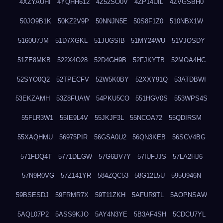
4XZYAUHI
4YQHH612
4Z52SO0V
4ZP14UIL
4ZVGSBH0
50JO9B1K
50KZ2V9P
50NNJN5E
50S8F1Z0
510NBX1W
5160U7JM
51D7XGKL
51JUGSIB
51MY24WU
51VJOSDY
51ZE8MKB
522X4O28
52D4GH9B
52FJKYTB
52MOA4HC
52SYO0Q2
52TPECFV
52W5K0BY
52XXY91Q
53ATDBWI
53EKZAMH
53Z8FUAW
54PKU5CO
551HGV0S
553WPS4S
55FLR3W1
55IE9L4V
55JKJF3L
55NCOA72
55QDIRSM
55XAQHMU
56975PIR
56GSA0U2
56QN3KEB
56SCV4BG
571FDQ4T
5771DEGW
57G6BV7Y
57IUFJJS
57LA2HJ6
57N9R0VG
57Z141YR
584ZQC53
58G12L5U
595U946N
59BSESDJ
59FRMR7X
59T11ZKH
5AFUR9TL
5AOPNSAW
5AQL07P2
5ASS9KJO
5AY4N3YE
5B3AF4SH
5CDCU7YL