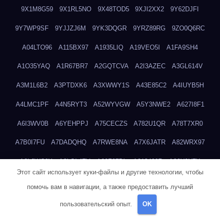
9X1M8G59
9X1RL5NO
9X48TOD5
9XJI2XX2
9Y62DJFI
9Y7WP9SF
9YJJZJ6M
9YK3DQGR
9YRZ89RG
9ZO0Q6RC
A04LTO96
A115BX97
A1935LIQ
A19VEO5I
A1FA9SH4
A1O35YAQ
A1R67BR7
A2GQTCVA
A2I3AZEC
A3GL614V
A3M1L6B2
A3PTDXK6
A3XWWY1S
A43E85C2
A4IUYB5H
A4LMC1PF
A4N5RYT3
A52WYVGW
A5Y3NWE2
A627I8F1
A6I3WV0B
A6YEHPPJ
A75CECZS
A782U1QR
A78T7XR0
A7B0I7FU
A7DADQHQ
A7RWE8NA
A7X6JATR
A82WRX97
A8LJWC6X
A8LOL4ZV
A90Z37DL
A913466R
A96H0U7X
Этот сайт использует куки-файлы и другие технологии, чтобы
A9GEP7N3
A9KIYWKO
A9QYINZC
AA3A68FM
AAEJWLHD
помочь вам в навигации, а также предоставить лучший
AAEZRZ0I
AAO3NKXF
AAVKTCB4
AB6S6UZH
ABAP8R3B
пользовательский опыт.
OK
ABDXH3XG
ABQR9326
ABWKZCNH
AC2GYKWG
AC768CHK