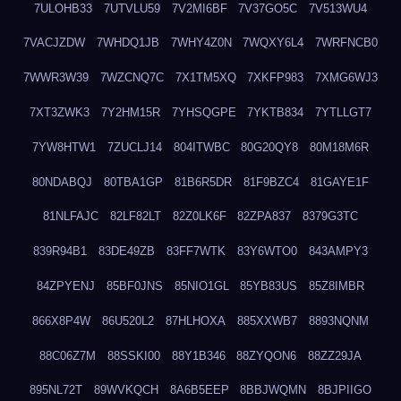
7ULOHB33
7UTVLU59
7V2MI6BF
7V37GO5C
7V513WU4
7VACJZDW
7WHDQ1JB
7WHY4Z0N
7WQXY6L4
7WRFNCB0
7WWR3W39
7WZCNQ7C
7X1TM5XQ
7XKFP983
7XMG6WJ3
7XT3ZWK3
7Y2HM15R
7YHSQGPE
7YKTB834
7YTLLGT7
7YW8HTW1
7ZUCLJ14
804ITWBC
80G20QY8
80M18M6R
80NDABQJ
80TBA1GP
81B6R5DR
81F9BZC4
81GAYE1F
81NLFAJC
82LF82LT
82Z0LK6F
82ZPA837
8379G3TC
839R94B1
83DE49ZB
83FF7WTK
83Y6WTO0
843AMPY3
84ZPYENJ
85BF0JNS
85NIO1GL
85YB83US
85Z8IMBR
866X8P4W
86U520L2
87HLHOXA
885XXWB7
8893NQNM
88C06Z7M
88SSKI00
88Y1B346
88ZYQON6
88ZZ29JA
895NL72T
89WVKQCH
8A6B5EEP
8BBJWQMN
8BJPIIGO