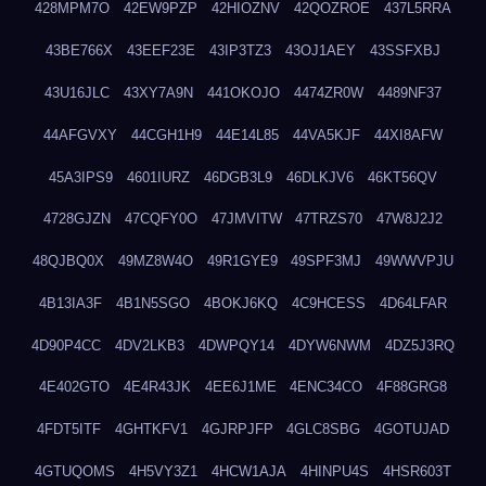
428MPM7O
42EW9PZP
42HIOZNV
42QOZROE
437L5RRA
43BE766X
43EEF23E
43IP3TZ3
43OJ1AEY
43SSFXBJ
43U16JLC
43XY7A9N
441OKOJO
4474ZR0W
4489NF37
44AFGVXY
44CGH1H9
44E14L85
44VA5KJF
44XI8AFW
45A3IPS9
4601IURZ
46DGB3L9
46DLKJV6
46KT56QV
4728GJZN
47CQFY0O
47JMVITW
47TRZS70
47W8J2J2
48QJBQ0X
49MZ8W4O
49R1GYE9
49SPF3MJ
49WWVPJU
4B13IA3F
4B1N5SGO
4BOKJ6KQ
4C9HCESS
4D64LFAR
4D90P4CC
4DV2LKB3
4DWPQY14
4DYW6NWM
4DZ5J3RQ
4E402GTO
4E4R43JK
4EE6J1ME
4ENC34CO
4F88GRG8
4FDT5ITF
4GHTKFV1
4GJRPJFP
4GLC8SBG
4GOTUJAD
4GTUQOMS
4H5VY3Z1
4HCW1AJA
4HINPU4S
4HSR603T