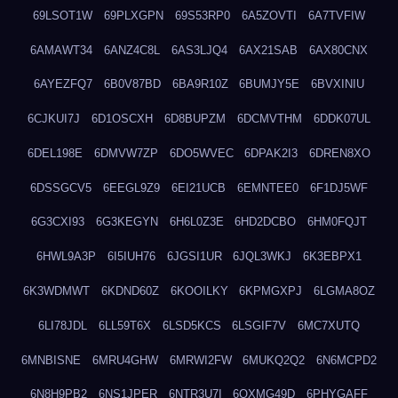
69LSOT1W
69PLXGPN
69S53RP0
6A5ZOVTI
6A7TVFIW
6AMAWT34
6ANZ4C8L
6AS3LJQ4
6AX21SAB
6AX80CNX
6AYEZFQ7
6B0V87BD
6BA9R10Z
6BUMJY5E
6BVXINIU
6CJKUI7J
6D1OSCXH
6D8BUPZM
6DCMVTHM
6DDK07UL
6DEL198E
6DMVW7ZP
6DO5WVEC
6DPAK2I3
6DREN8XO
6DSSGCV5
6EEGL9Z9
6EI21UCB
6EMNTEE0
6F1DJ5WF
6G3CXI93
6G3KEGYN
6H6L0Z3E
6HD2DCBO
6HM0FQJT
6HWL9A3P
6I5IUH76
6JGSI1UR
6JQL3WKJ
6K3EBPX1
6K3WDMWT
6KDND60Z
6KOOILKY
6KPMGXPJ
6LGMA8OZ
6LI78JDL
6LL59T6X
6LSD5KCS
6LSGIF7V
6MC7XUTQ
6MNBISNE
6MRU4GHW
6MRWI2FW
6MUKQ2Q2
6N6MCPD2
6N8H9PB2
6NS1JPER
6NTR3U7I
6OXMG49D
6PHYGAFF