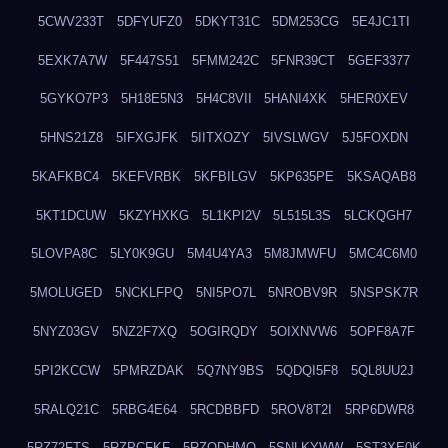
5CWV233T
5DFYUFZ0
5DKYT31C
5DM253CG
5E4JC1TI
5EXK7A7W
5F447S51
5FMM242C
5FNR39CT
5GEF3377
5GYKO7P3
5H18E5N3
5H4C8VII
5HANI4XK
5HER0XEV
5HNS21Z8
5IFXGJFK
5IITXOZY
5IVSLWGV
5J5FOXDN
5KAFKBC4
5KEFVRBK
5KFBILGV
5KP635PE
5KSAQAB8
5KT1DCUW
5KZYHXKG
5L1KPI2V
5L515L3S
5LCKQGH7
5LOVPA8C
5LY0K9GU
5M4U4YA3
5M8JMWFU
5MC4C6M0
5MOLUGED
5NCKLFPQ
5NI5PO7L
5NROBV9R
5NSPSK7R
5NYZ03GV
5NZ2F7XQ
5OGIRQDY
5OIXNVW6
5OPF8A7F
5PI2KCCW
5PMRZDAK
5Q7NY9BS
5QDQI5F8
5QL8UU2J
5RALQ21C
5RBG4E64
5RCDBBFD
5ROV8T2I
5RP6DWR8
5RZ72FTS
5RZPCFKF
5RZQDHMO
5SNLKYWW
5ST3XE0K