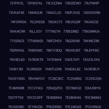
727P972L
72FW37AL
73CXZZM4
73IDZEWO
73UTNHIP
73VKAF4E
740HGIUK
745ACL1O
74DPJX4S
74DVDXRM
74FGRN3A
7612HD1B
7651K273
76BJGQ4F
76G4013Z
76HU4CRK
76LLJI2Y
7777M27H
77BED9B2
77BGMMG4
77S55623
77TABW20
780FZHSV
78Q29S80
78XWEZ88
792RHX5L
7939XN0C
796YV3DQ
79GHS38T
79L8YFMC
79V4EL6D
7A7B2KTK
7A7E8AHI
7AEEJVFI
7AGCKJXN
7AIBYJBI
7AJR6D3X
7AMTLOH9
7ANGKL8Z
7AOR3BJY
7AOSYN3G
7BVHAFGY
7C26C5EC
7C2S58N1
7C2XDJQN
7C4MI5MB
7CCV7IAS
7D5UQZFD
7D73WX32
7DULR9YN
7DXTFT0X
7DYZC5PF
7E0NDNH1
7EDB4H4S
7EE3M9WJ
7EUSEMEI
7EYNVZ6I
7FB2DR6D
7FE1WG6S
7FGV6NG8