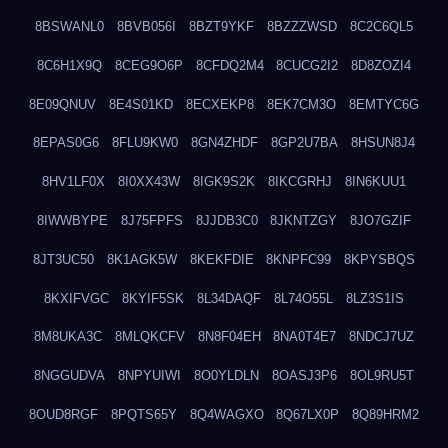
8BSWANL0
8BVB056I
8BZT9YKF
8BZZZWSD
8C2C6QL5
8C6H1X9Q
8CEG9O6P
8CFDQ2M4
8CUCG2I2
8D8ZOZI4
8E09QNUV
8E4S01KD
8ECXEKP8
8EK7CM3O
8EMTYC6G
8EPAS0G6
8FLU9KW0
8GN4ZHDF
8GP2U7BA
8HSUN8J4
8HV1LF0X
8I0XX43W
8IGK9S2K
8IKCGRHJ
8IN6KUU1
8IWWBYPE
8J75FPFS
8JJDB3C0
8JKNTZGY
8JO7GZIF
8JT3UC50
8K1AGK5W
8KEKFDIE
8KNPFC99
8KPYSBQS
8KXIFVGC
8KYIF5SK
8L34DAQF
8L74O55L
8LZ3S1IS
8M8UKA3C
8MLQKCFV
8N8F04EH
8NA0T4E7
8NDCJ7UZ
8NGGUDVA
8NPYUIWI
8O0YLDLN
8OASJ3P6
8OL9RU5T
8OUD8RGF
8PQTS65Y
8Q4WAGXO
8Q67LX0P
8Q89HRM2