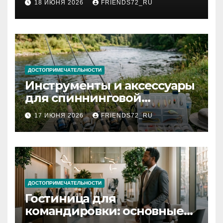
18 ИЮНЯ 2026
FRIENDS72_RU
и список необходимых
документов
ДОСТОПРИМЕЧАТЕЛЬНОСТИ
Инструменты и аксессуары
для спиннинговой
рыбалки: назначение и
17 ИЮНЯ 2026
FRIENDS72_RU
типы
ДОСТОПРИМЕЧАТЕЛЬНОСТИ
Гостиница для
командировки: основные