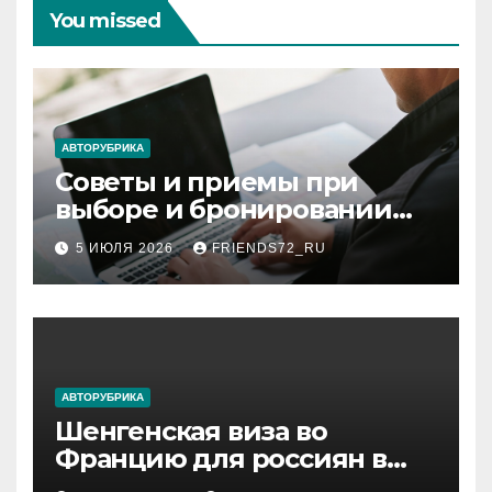
You missed
АВТОРУБРИКА
Советы и приемы при
выборе и бронировании
авиабилетов
5 ИЮЛЯ 2026
FRIENDS72_RU
АВТОРУБРИКА
Шенгенская виза во
Францию для россиян в
2026 году: сроки от 3 дней