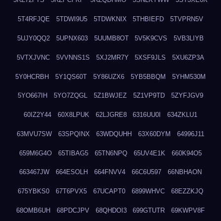
5T4RFJQE
5TDWI9U5
5TDWKNIX
5THBIEFD
5TVPRN5V
5UJY0QQ2
5UPNX603
5UUMB8OT
5V5K9CVS
5VB3LIYB
5VTXJVNC
5VVNNS1S
5XJ2MR7Y
5XSF9JLS
5XU6ZP3A
5Y0HCRBH
5Y1QS60T
5Y86UZX6
5YB5BBQM
5YHM530M
5YO667IH
5YO7ZQGL
5Z1BWJEZ
5Z1VP9TD
5ZYFJGV9
60IZ2Y44
60X8LPUK
62LJGRE8
6316UU0I
634ZKLU1
63MVU7SW
63SPQINX
63WDQUHH
63X60DYM
64996J11
659M6G4O
65TIBAG5
65TN6NPQ
65UV4E1K
660K94O5
663467JW
664ESOLH
664FNVV4
66C6U597
66NBHAON
675YBKS0
67T6PVX5
67UCAPT0
6899WHVC
68EZZKJQ
68OMB6UH
68PDCJPV
68QHDOI3
699GTUTR
69KWPV8F