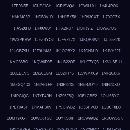
1FP03I5E
1GL2VJGH
1GRISVQA
1GWILLXI
1H4L4ROK
1HAKMC6P
1HDB3VUY
1HHJEK58
1HR93CXT
1I70CGZX
1IASZ8H3
1IF86W04
1IHA2RU7
1IOKJ9IZ
1IOWA7OG
1IWGPKRW
1JEZBYO7
1JFVZL7X
1JKQPSW2
1JL35ZZ0
1JUOBZ9U
1JZ9UNM8
1K1OOBX2
1KJONM1Y
1KJVH227
1KMG68BO
1KQW0D9E
1KUB22OP
1KUC7YQ5
1KVUSEU1
1L0EECVC
1L92C1GM
1LO2KT45
1LVWMXC9
1MF16JX6
1MZGQ4D3
1N3AELFF
1N3R82X5
1NERJOY9
1NIN2DXO
1NIPGIQG
1NTYF4RH
1NZ06F8Q
1OELGBE2
1OUI6BYG
1PET0A5T
1PMAFB0V
1PSGIWB2
1Q3BPV0D
1QBCT8D3
1QMT9XGT
1QWO8TSQ
1QYKS8IF
1RCW99QZ
1RDUWSSK
1RYOMZPR
1SFXG5XT
1SSBXDLO
1SZ258AV
1T04TFO9