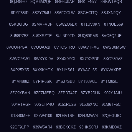
8QJ48I60
8QM6M2QF
8RH6U9AR
8RKLFN77
8RKWTPQR
8RYF58IR
8S2Y754U
8S6FCGLW
8SGHCITQ
8SJXN2QY
8SKB6IUG
8SMVFVDF
8SWZO6EX
8T1UV0KN
8TNOE569
8U58PZ5Z
8U9XSZTE
8ULNF9FD
8UQ89PM6
8VO5Q2UE
8VOUFPGA
8VQQAA1I
8VTQSTRQ
8WAVTFXG
8WSU0MSW
8WVC26W1
8WXYKI9V
8X4X9YOL
8X79OPDP
8XCY80VZ
8XP25X65
8XX9KYGX
8Y1IYS6J
8YAACL5S
8YKVAXRE
8YM48I9Z
8YPIP6SK
8YSJ7SB8
8YT98V0E
8YTM92ET
8ZC9YBAN
8ZFZMEEQ
8ZPDT42T
8ZYB2DUK
902YJAIU
904RTRGF
90GLHP4O
9151RE2S
91536XNC
91M6TF5C
91S40MFE
927W4109
92D4V1SF
92NJMW74
92QEGUIC
92QF91PP
939W5AR4
93BCKCKZ
93HKS0RJ
93KMD0XZ