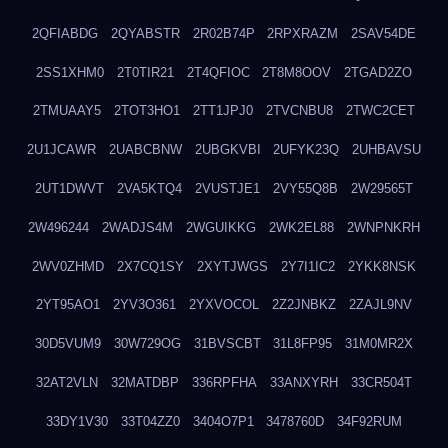
2QFIABDG
2QYABSTR
2R02B74P
2RPXRAZM
2SAV54DE
2SS1XHM0
2T0TIR21
2T4QFIOC
2T8M8OOV
2TGAD2ZO
2TMUAAY5
2TOT3HO1
2TT1JPJ0
2TVCNBU8
2TWC2CET
2U1JCAWR
2UABCBNW
2UBGKVBI
2UFYK23Q
2UHBAVSU
2UT1DWVT
2VA5KTQ4
2VUSTJE1
2VY55Q8B
2W29565T
2W496244
2WADJS4M
2WGUIKKG
2WK2EL88
2WNPNKRH
2WV0ZHMD
2X7CQ1SY
2XYTJWGS
2Y7I1IC2
2YKK8NSK
2YT95AO1
2YV3O361
2YXVOCOL
2Z2JNBKZ
2ZAJL9NV
30D5VUM9
30W729OG
31BVSCBT
31L8FP95
31M0MR2X
32AT2VLN
32MATDBP
336RPFHA
33ANXYRH
33CR504T
33DY1V30
33T04ZZ0
3404O7P1
3478760D
34F92RUM