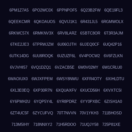
6PM1Z7A5
6PO2WC0X
6PPNPOF5
6Q23B2FW
6QE19FL3
6QEEKCMR
6QKOAUOS
6QVIJ1K1
6R431JL5
6RGMWOLX
6RKWC57X
6RMKNV3X
6RV8LARZ
6SBTC8OR
6T3R3AJM
6TKE2JE3
6TPRWJZM
6U06OJTH
6UJEQ0CF
6UQ42P16
6UTK14DG
6UU9ROQK
6UZUZF6L
6V4POCW2
6V6FZLKN
6VJVHI57
6VQ1DZQ1
6VZACB5E
6W0V02MY
6W1CRLU0
6WAOIUX0
6WJXFPEM
6WSY8NWU
6XFR4OTY
6XIHLDTU
6XL3E0EQ
6XP30R7N
6XQUAXFV
6XUCD56H
6XVXTC5I
6Y6PMH2U
6YQP5Y4L
6YR8PDRZ
6YY0PXBC
6ZISH1A0
6ZT4UC5F
6ZYCUFVQ
70T7NVVN
70V1YKH3
711BHOSD
713M5IHY
718NNXY2
71H5RDOO
71UQJY58
725P81XE