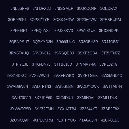
3NE5SFF6
3NH0FX33
3NISGAEP
3O3KQQ4F
3OBDFAXI
3OE9P0KI
3OPSZTYE
3OSK46GW
3P20H0VW
3PEBEUPM
3PFEI4E1
3PHQ0AXL
3PJX8KV3
3PWL81U6
3PX3NDPK
3QBNPSU7
3QPKYD3H
3R660UUO
3R8OBY8R
3RJJOB51
3RM5TAUQ
3RV0N612
3SRBQEDJ
3SXFZOBA
3TBVTN7Z
3TFI7CJL
3TKFBN73
3TTB618D
3TVMVY4A
3VPL82H9
3VS14DKC
3VX5WW8T
3VXFRWKX
3VZRTGEK
3W3MHD4O
3WAD8W9N
3WDTF1N3
3WI8G8SN
3WQDYCWK
3WTTA97N
3WU70G19
3X71FE60
3XC4DIU7
3XMIH0VI
3XMLLD4K
3XWW9P5D
3Y2Z2FMH
3YXUATB4
3Z3344KT
3ZBBJF82
3ZUNKQ9P
40PEO5RM
418TPYOG
41A6AQPI
41CR68ZC