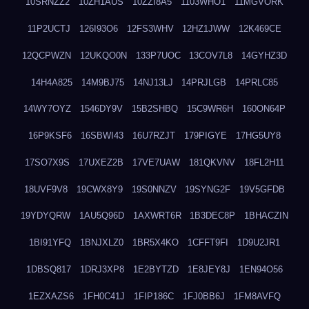
10SRNZZ2
10ZH1AUS
10ZZI8A5
1103WHO1
11MGVORK
11P2UCTJ
126I93O6
12FS3WHV
12HZ1JWW
12K469CE
12QCPWZN
12UKQO0N
133P7UOC
13COV7L8
14GYHZ3D
14H4A825
14M9BJ75
14NJ13LJ
14PRJLGB
14PRLC85
14WY7OYZ
1546DY9V
15B2SHBQ
15C9WR6H
160ON64P
16P9KSF6
16SBWI43
16U7RZJT
179PIGYE
17HG5UY8
17SO7X9S
17UXEZ2B
17VE7UAW
181QKVNV
18FL2H11
18UVF9V8
19CWX8Y9
19S0NNZV
19SYNG2F
19V5GFDB
19YDYQRW
1AU5Q96D
1AXWRT6R
1B3DEC8P
1BHACZIN
1BI91YFQ
1BNJXLZ0
1BR5X4KO
1CFFT9FI
1D9U2JR1
1DBSQ817
1DRJ3XP8
1E2BYTZD
1E8JEY8J
1EN94O56
1EZXAZS6
1FH0C41J
1FIP186C
1FJ0BB6J
1FM8AVFQ