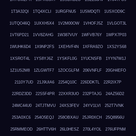
1T3A32QI
1TQ4XCLI
1URGFNU5
1USMDQTI
1USXOD9C
1UTQO46Q
1UXXH5X4
1V2M00OW
1VHOFJ5Z
1VLGOT3L
1VT6PD21
1VV8ZAHG
1W387VUY
1WFVB76Y
1WPX7P03
1WUHK6D4
1X9NP2FS
1XEHVF4N
1XFRA9ZO
1XS2YS68
1XSROT4L
1YS8YJ6Z
1YSKFL0G
1YUCNSFB
1YYN7W1J
1Z1US2M8
1ZLGWTF7
1ZOCGLFM
206VNFLF
20GH4EFO
2110Y7UD
21J9UIA6
2254Q10C
226DDKTL
22R2IX7P
22RDZ3DD
22S5F4PR
22XXR3UO
232PTAJG
24AZ56D2
24MC44U0
24TJTMVU
24XS3FEV
24YV1LVI
252T7VNK
253A0XC6
254O5EQJ
258OBXAU
25JR0XCH
25Q8956U
25RMMEOD
26HTTV6H
26L0HESZ
270L4YOL
276UFPNM