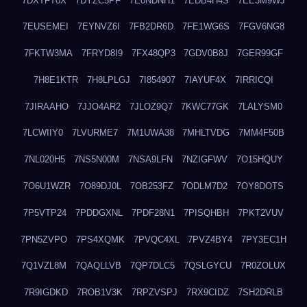
7DXTFT0X
7DYZC5PF
7E0NDNH1
7EDB4H4S
7EE3M9WJ
7EUSEMEI
7EYNVZ6I
7FB2DR6D
7FE1WG6S
7FGV6NG8
7FKTW3MA
7FRYD8I9
7FX48QP3
7GDV0B8J
7GER99GF
7H8E1KTR
7H8LPLGJ
7I854907
7IAYUF4X
7IRRICQI
7JIRAAHO
7JJO4AR2
7JLOZ9Q7
7KWC77GK
7LALYSM0
7LCWIIY0
7LVURME7
7M1UWA38
7MHLTVDG
7MM4F50B
7NL020H5
7NS5N00M
7NSA9LFN
7NZIGFWV
7O15HQUY
7O6U1WZR
7O89DJ0L
7OB253FZ
7ODLM7D2
7OY8DOTS
7P5VTP24
7PDDGXNL
7PDF28N1
7PISQHBH
7PKT2VUV
7PN5ZVPO
7PS4XQMK
7PVQC4XL
7PVZ4BY4
7PY3EC1H
7Q1VZL8M
7QAQLLVB
7QP7DLC5
7QSLGYCU
7R0ZOLUX
7R9IGDKD
7ROB1V3K
7RPZVSPJ
7RX9CIDZ
7SH2DRLB