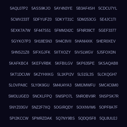
5AQL07P2
5ASS9KJO
5AY4N3YE
5B3AF4SH
5CDCU7YL
5CWV233T
5DFYUFZ0
5DKYT31C
5DM253CG
5E4JC1TI
5EXK7A7W
5F447S51
5FMM242C
5FNR39CT
5GEF3377
5GYKO7P3
5H18E5N3
5H4C8VII
5HANI4XK
5HER0XEV
5HNS21Z8
5IFXGJFK
5IITXOZY
5IVSLWGV
5J5FOXDN
5KAFKBC4
5KEFVRBK
5KFBILGV
5KP635PE
5KSAQAB8
5KT1DCUW
5KZYHXKG
5L1KPI2V
5L515L3S
5LCKQGH7
5LOVPA8C
5LY0K9GU
5M4U4YA3
5M8JMWFU
5MC4C6M0
5MOLUGED
5NCKLFPQ
5NI5PO7L
5NROBV9R
5NSPSK7R
5NYZ03GV
5NZ2F7XQ
5OGIRQDY
5OIXNVW6
5OPF8A7F
5PI2KCCW
5PMRZDAK
5Q7NY9BS
5QDQI5F8
5QL8UU2J