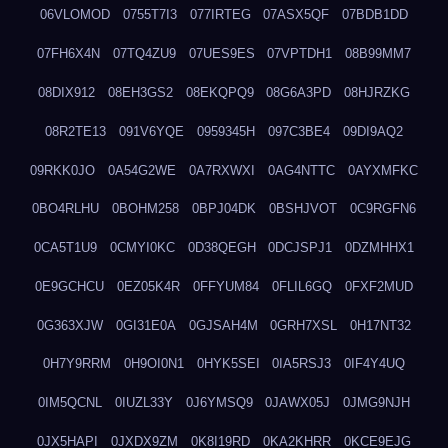
06VLOMOD
0755T7I3
077IRTEG
07ASX5QF
07BDB1DD
07FH6X4N
07TQ4ZU9
07UES9ES
07VPTDH1
08B99MM7
08DIX912
08EH3GS2
08EKQPQ9
08G6A3PD
08HJRZKG
08R2TE13
091V6YQE
0959345H
097C3BE4
09DI9AQ2
09RKK0JO
0A54G2WE
0A7RXWXI
0AG4NTTC
0AYXMFKC
0BO4RLHU
0BOHM258
0BPJ04DK
0BSHJVOT
0C9RGFN6
0CA5T1U9
0CMYI0KC
0D38QEGH
0DCJSPJ1
0DZMHHX1
0E9GCHCU
0EZ05K4R
0FFYUM84
0FLIL6GQ
0FXF2MUD
0G363XJW
0GI31E0A
0GJSAH4M
0GRH7XSL
0H17NT32
0H7Y9RRM
0H9OI0N1
0HYK5SEI
0IA5RSJ3
0IF4Y4UQ
0IM5QCNL
0IUZL33Y
0J6YMSQ9
0JAWX05J
0JMG9NJH
0JX5HAPI
0JXDX9ZM
0K8I19RD
0KA2KHRR
0KCE9EJG