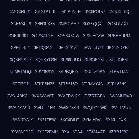
3MOCREJ1
3MX1P1T9
3MYP6NEF
3N0IPODU
3N8UCE6Q
3NE5SFF6
3NH0FX33
3NISGAEP
3O3KQQ4F
3OBDFAXI
3OE9P0KI
3OPSZTYE
3OSK46GW
3P20H0VW
3PEBEUPM
3PFEI4E1
3PHQ0AXL
3PJX8KV3
3PWL81U6
3PX3NDPK
3QBNPSU7
3QPKYD3H
3R660UUO
3R8OBY8R
3RJJOB51
3RM5TAUQ
3RV0N612
3SRBQEDJ
3SXFZOBA
3TBVTN7Z
3TFI7CJL
3TKFBN73
3TTB618D
3TVMVY4A
3VPL82H9
3VS14DKC
3VX5WW8T
3VXFRWKX
3VZRTGEK
3W3MHD4O
3WAD8W9N
3WDTF1N3
3WI8G8SN
3WQDYCWK
3WTTA97N
3WU70G19
3X71FE60
3XC4DIU7
3XMIH0VI
3XMLLD4K
3XWW9P5D
3Y2Z2FMH
3YXUATB4
3Z3344KT
3ZBBJF82