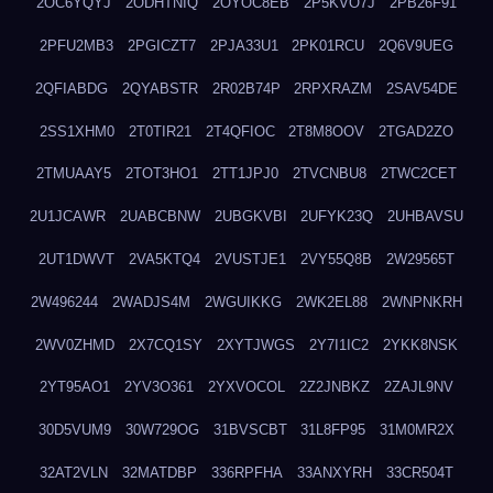
2OC6YQYJ
2ODHTNIQ
2OYOC8EB
2P5KVO7J
2PB26F91
2PFU2MB3
2PGICZT7
2PJA33U1
2PK01RCU
2Q6V9UEG
2QFIABDG
2QYABSTR
2R02B74P
2RPXRAZM
2SAV54DE
2SS1XHM0
2T0TIR21
2T4QFIOC
2T8M8OOV
2TGAD2ZO
2TMUAAY5
2TOT3HO1
2TT1JPJ0
2TVCNBU8
2TWC2CET
2U1JCAWR
2UABCBNW
2UBGKVBI
2UFYK23Q
2UHBAVSU
2UT1DWVT
2VA5KTQ4
2VUSTJE1
2VY55Q8B
2W29565T
2W496244
2WADJS4M
2WGUIKKG
2WK2EL88
2WNPNKRH
2WV0ZHMD
2X7CQ1SY
2XYTJWGS
2Y7I1IC2
2YKK8NSK
2YT95AO1
2YV3O361
2YXVOCOL
2Z2JNBKZ
2ZAJL9NV
30D5VUM9
30W729OG
31BVSCBT
31L8FP95
31M0MR2X
32AT2VLN
32MATDBP
336RPFHA
33ANXYRH
33CR504T