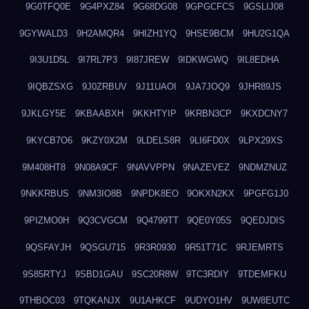
9G0TFQ0E
9G4PXZ84
9G68DG08
9GPGCFCS
9GSLIJ08
9GYWALD3
9H2AMQR4
9HIZH1YQ
9HSE9BCM
9HU2G1QA
9I3U1D5L
9I7RL7P3
9I87JREW
9IDKWGWQ
9IL8EDHA
9IQBZSXG
9J0ZRBUV
9J11UAOI
9JA7JOQ9
9JHR89JS
9JKLGY5E
9KBAABXH
9KKHTYIP
9KRBN3CP
9KXDCNY7
9KYCB7O6
9KZY0X2M
9LDELS8R
9LI6FD0X
9LPX29XS
9M408HT8
9N08A9CF
9NAVVPPN
9NAZEVEZ
9NDMZNUZ
9NKKRBUS
9NM3IO8B
9NPDK8EO
9OKXN2KX
9PGFG1J0
9PIZMO0H
9Q3CVGCM
9Q4799TT
9QE0Y05S
9QEDJDIS
9QSFAYJH
9QSGU715
9R3R0930
9R51T71C
9RJEMRTS
9S85RTYJ
9SBD1GAU
9SC20R8W
9TC3RDIY
9TDEMFKU
9THBOC03
9TQKANJX
9U1AHKCF
9UDYO1HV
9UW8EUTC