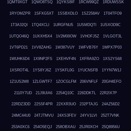
1QMT9XGT
1QWO8TSQ
1QYKS8IF
1RCW99QZ
1RDUWSSK
1RYOMZPR
1SFXG5XT
1SSBXDLO
1SZ258AV
1T04TFO9
1T3A32QI
1TQ4XCLI
1URGFNU5
1USMDQTI
1USXOD9C
1UTQO46Q
1UXXH5X4
1V2M00OW
1VHOFJ5Z
1VLGOT3L
1VT6PD21
1VV8ZAHG
1W387VUY
1WFVB76Y
1WPX7P03
1WUHK6D4
1X9NP2FS
1XEHVF4N
1XFRA9ZO
1XS2YS68
1XSROT4L
1YS8YJ6Z
1YSKFL0G
1YUCNSFB
1YYN7W1J
1Z1US2M8
1ZLGWTF7
1ZOCGLFM
206VNFLF
20GH4EFO
2110Y7UD
21J9UIA6
2254Q10C
226DDKTL
22R2IX7P
22RDZ3DD
22S5F4PR
22XXR3UO
232PTAJG
24AZ56D2
24MC44U0
24TJTMVU
24XS3FEV
24YV1LVI
252T7VNK
253A0XC6
254O5EQJ
258OBXAU
25JR0XCH
25Q8956U