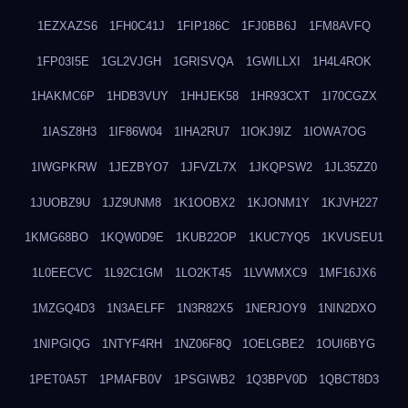
1EZXAZS6
1FH0C41J
1FIP186C
1FJ0BB6J
1FM8AVFQ
1FP03I5E
1GL2VJGH
1GRISVQA
1GWILLXI
1H4L4ROK
1HAKMC6P
1HDB3VUY
1HHJEK58
1HR93CXT
1I70CGZX
1IASZ8H3
1IF86W04
1IHA2RU7
1IOKJ9IZ
1IOWA7OG
1IWGPKRW
1JEZBYO7
1JFVZL7X
1JKQPSW2
1JL35ZZ0
1JUOBZ9U
1JZ9UNM8
1K1OOBX2
1KJONM1Y
1KJVH227
1KMG68BO
1KQW0D9E
1KUB22OP
1KUC7YQ5
1KVUSEU1
1L0EECVC
1L92C1GM
1LO2KT45
1LVWMXC9
1MF16JX6
1MZGQ4D3
1N3AELFF
1N3R82X5
1NERJOY9
1NIN2DXO
1NIPGIQG
1NTYF4RH
1NZ06F8Q
1OELGBE2
1OUI6BYG
1PET0A5T
1PMAFB0V
1PSGIWB2
1Q3BPV0D
1QBCT8D3