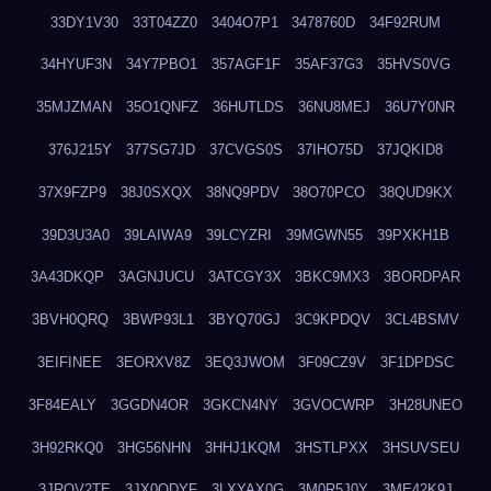
33DY1V30
33T04ZZ0
3404O7P1
3478760D
34F92RUM
34HYUF3N
34Y7PBO1
357AGF1F
35AF37G3
35HVS0VG
35MJZMAN
35O1QNFZ
36HUTLDS
36NU8MEJ
36U7Y0NR
376J215Y
377SG7JD
37CVGS0S
37IHO75D
37JQKID8
37X9FZP9
38J0SXQX
38NQ9PDV
38O70PCO
38QUD9KX
39D3U3A0
39LAIWA9
39LCYZRI
39MGWN55
39PXKH1B
3A43DKQP
3AGNJUCU
3ATCGY3X
3BKC9MX3
3BORDPAR
3BVH0QRQ
3BWP93L1
3BYQ70GJ
3C9KPDQV
3CL4BSMV
3EIFINEE
3EORXV8Z
3EQ3JWOM
3F09CZ9V
3F1DPDSC
3F84EALY
3GGDN4OR
3GKCN4NY
3GVOCWRP
3H28UNEO
3H92RKQ0
3HG56NHN
3HHJ1KQM
3HSTLPXX
3HSUVSEU
3JRQV2TE
3JX0QDYF
3LXYAX0G
3M0R5J0Y
3ME42K9J