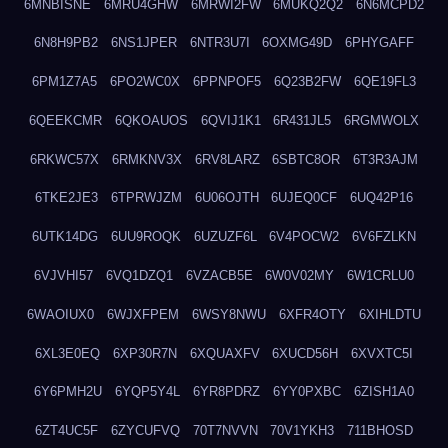
6MNBISNE
6MRU4GHW
6MRWI2FW
6MUKQ2Q2
6N6MCPD2
6N8H9PB2
6NS1JPER
6NTR3U7I
6OXMG49D
6PHYGAFF
6PM1Z7A5
6PO2WC0X
6PPNPOF5
6Q23B2FW
6QE19FL3
6QEEKCMR
6QKOAUOS
6QVIJ1K1
6R431JL5
6RGMWOLX
6RKWC57X
6RMKNV3X
6RV8LARZ
6SBTC8OR
6T3R3AJM
6TKE2JE3
6TPRWJZM
6U06OJTH
6UJEQ0CF
6UQ42P16
6UTK14DG
6UU9ROQK
6UZUZF6L
6V4POCW2
6V6FZLKN
6VJVHI57
6VQ1DZQ1
6VZACB5E
6W0V02MY
6W1CRLU0
6WAOIUX0
6WJXFPEM
6WSY8NWU
6XFR4OTY
6XIHLDTU
6XL3E0EQ
6XP30R7N
6XQUAXFV
6XUCD56H
6XVXTC5I
6Y6PMH2U
6YQP5Y4L
6YR8PDRZ
6YY0PXBC
6ZISH1A0
6ZT4UC5F
6ZYCUFVQ
70T7NVVN
70V1YKH3
711BHOSD