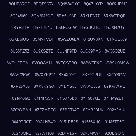
8OUD8RGF
8PQTS65Y
8Q4WAGXO
8Q67LX0P
8Q89HRM2
8QJ48I60
8QM6M2QF
8RH6U9AR
8RKLFN77
8RKWTPQR
8RYF58IR
8S2Y754U
8S6FCGLW
8SGHCITQ
8SJXN2QY
8SKB6IUG
8SMVFVDF
8SWZO6EX
8T1UV0KN
8TNOE569
8U58PZ5Z
8U9XSZTE
8ULNF9FD
8UQ89PM6
8VO5Q2UE
8VOUFPGA
8VQQAA1I
8VTQSTRQ
8WAVTFXG
8WSU0MSW
8WVC26W1
8WXYKI9V
8X4X9YOL
8X79OPDP
8XCY80VZ
8XP25X65
8XX9KYGX
8Y1IYS6J
8YAACL5S
8YKVAXRE
8YM48I9Z
8YPIP6SK
8YSJ7SB8
8YT98V0E
8YTM92ET
8ZC9YBAN
8ZFZMEEQ
8ZPDT42T
8ZYB2DUK
902YJAIU
904RTRGF
90GLHP4O
9151RE2S
91536XNC
91M6TF5C
91S40MFE
927W4109
92D4V1SF
92NJMW74
92QEGUIC