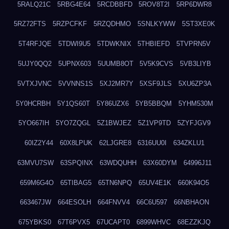
5RALQ21C
5RBG4E64
5RCDBBFD
5ROV8T2I
5RP6DWR8
5RZ72FTS
5RZPCFKF
5RZQDHMO
5SNLKYWW
5ST3XE0K
5T4RFJQE
5TDWI9U5
5TDWKNIX
5THBIEFD
5TVPRN5V
5UJY0QQ2
5UPNX603
5UUMB8OT
5V5K9CVS
5VB3LIYB
5VTXJVNC
5VVNNS1S
5XJ2MR7Y
5XSF9JLS
5XU6ZP3A
5Y0HCRBH
5Y1QS60T
5Y86UZX6
5YB5BBQM
5YHM530M
5YO667IH
5YO7ZQGL
5Z1BWJEZ
5Z1VP9TD
5ZYFJGV9
60IZ2Y44
60X8LPUK
62LJGRE8
6316UU0I
634ZKLU1
63MVU7SW
63SPQINX
63WDQUHH
63X60DYM
64996J11
659M6G4O
65TIBAG5
65TN6NPQ
65UV4E1K
660K94O5
663467JW
664ESOLH
664FNVV4
66C6U597
66NBHAON
675YBKS0
67T6PVX5
67UCAPT0
6899WHVC
68EZZKJQ