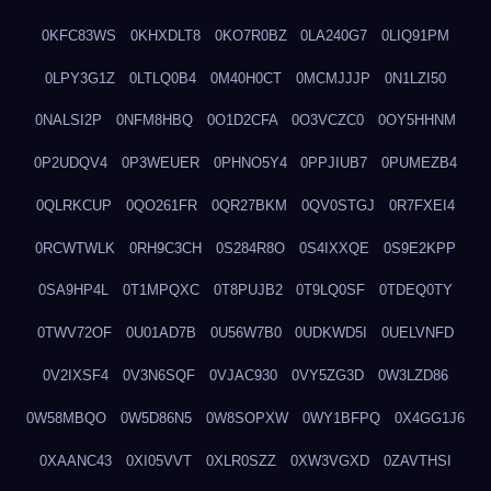
0KFC83WS
0KHXDLT8
0KO7R0BZ
0LA240G7
0LIQ91PM
0LPY3G1Z
0LTLQ0B4
0M40H0CT
0MCMJJJP
0N1LZI50
0NALSI2P
0NFM8HBQ
0O1D2CFA
0O3VCZC0
0OY5HHNM
0P2UDQV4
0P3WEUER
0PHNO5Y4
0PPJIUB7
0PUMEZB4
0QLRKCUP
0QO261FR
0QR27BKM
0QV0STGJ
0R7FXEI4
0RCWTWLK
0RH9C3CH
0S284R8O
0S4IXXQE
0S9E2KPP
0SA9HP4L
0T1MPQXC
0T8PUJB2
0T9LQ0SF
0TDEQ0TY
0TWV72OF
0U01AD7B
0U56W7B0
0UDKWD5I
0UELVNFD
0V2IXSF4
0V3N6SQF
0VJAC930
0VY5ZG3D
0W3LZD86
0W58MBQO
0W5D86N5
0W8SOPXW
0WY1BFPQ
0X4GG1J6
0XAANC43
0XI05VVT
0XLR0SZZ
0XW3VGXD
0ZAVTHSI