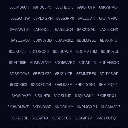
68OMB6UH
68PDCJPV
68QHDOI3
699GTUTR
69KWPV8F
69LSOT1W
69PLXGPN
69S53RP0
6A5ZOVTI
6A7TVFIW
6AMAWT34
6ANZ4C8L
6AS3LJQ4
6AX21SAB
6AX80CNX
6AYEZFQ7
6B0V87BD
6BA9R10Z
6BUMJY5E
6BVXINIU
6CJKUI7J
6D1OSCXH
6D8BUPZM
6DCMVTHM
6DDK07UL
6DEL198E
6DMVW7ZP
6DO5WVEC
6DPAK2I3
6DREN8XO
6DSSGCV5
6EEGL9Z9
6EI21UCB
6EMNTEE0
6F1DJ5WF
6G3CXI93
6G3KEGYN
6H6L0Z3E
6HD2DCBO
6HM0FQJT
6HWL9A3P
6I5IUH76
6JGSI1UR
6JQL3WKJ
6K3EBPX1
6K3WDMWT
6KDND60Z
6KOOILKY
6KPMGXPJ
6LGMA8OZ
6LI78JDL
6LL59T6X
6LSD5KCS
6LSGIF7V
6MC7XUTQ