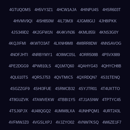
4GTUQOMS
4H5VY3Z1
4HCW1AJA
4HINPU4S
4HSR603T
4HVMV9QI
4I5H850W
4IL73M3I
4JGM8GIJ
4JH8IPKK
4JS349D2
4K2GFW1N
4K4KVN36
4KML855I
4KNS3G0Y
4KQJIFMI
4KWTO3AT
4LXNH9M8
4M8RR8DW
4NNSAVOG
4NOFJHTI
4NRBYMY1
4O9WC0SL
4ORR508B
4P5VX889
4PE2DGG9
4PW810LS
4Q1M7Q60
4QAHYG43
4QHYCH8B
4QL610TS
4QRSJ753
4QVTMIC5
4QXRDQN7
4S31TENQ
4SGZZGF9
4SHI3FUE
4SRMCB32
4SYJTR01
4T4UXTTO
4T8GUZVK
4TAWVEKW
4TBBI1Y5
4TJ1ASNW
4TPTYC45
4TSJ6PJX
4U48QGQ2
4UMM8LXA
4UNHPQM1
4URT243L
4VFMWJZ0
4VGSLXPJ
4VJZYO02
4VNW7KSQ
4W6ZE1F7