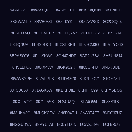
895NL72T
89WVKQCH
8A6B5EEP
8BBJWQMN
8BJPIIGO
8BSWANL0
8BVB056I
8BZT9YKF
8BZZZWSD
8C2C6QL5
8C6H1X9Q
8CEG9O6P
8CFDQ2M4
8CUCG2I2
8D8ZOZI4
8E09QNUV
8E4S01KD
8ECXEKP8
8EK7CM3O
8EMTYC6G
8EPAS0G6
8FLU9KW0
8GN4ZHDF
8GP2U7BA
8HSUN8J4
8HV1LF0X
8I0XX43W
8IGK9S2K
8IKCGRHJ
8IN6KUU1
8IWWBYPE
8J75FPFS
8JJDB3C0
8JKNTZGY
8JO7GZIF
8JT3UC50
8K1AGK5W
8KEKFDIE
8KNPFC99
8KPYSBQS
8KXIFVGC
8KYIF5SK
8L34DAQF
8L74O55L
8LZ3S1IS
8M8UKA3C
8MLQKCFV
8N8F04EH
8NA0T4E7
8NDCJ7UZ
8NGGUDVA
8NPYUIWI
8O0YLDLN
8OASJ3P6
8OL9RU5T