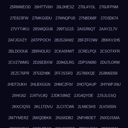
25RMMEOD
26HTTV6H
26L0HESZ
270L4YOL
276UFPNM
27E8J3FW
27MKG0DU
27MNQPU0
27NBD68F
27O3D674
27VYT4KU
28SMQGU6
299T1G15
2A01R6QT
2AAYZL7V
2AFJGVZY
2ATPPOCH
2B2G3AW2
2BFZFCNW
2BKKV1H5
2BLDOOU6
2BRHOLRJ
2CKA0HWT
2CRELPQI
2CSOTXFR
2CVZ7WMG
2D26EBXW
2D942LRG
2DPSN680
2DU7LORM
2EZC76PR
2F53ZH8K
2FFJSSR3
2G789XQE
2G8M6D58
2HDT2UKH
2HLBXGGN
2HMC2F0V
2HO7QAUP
2HYWPJNU
2IIHI162
2J4TVL9Q
2JDKS9WZ
2JG4QYDE
2JSJLGSQ
2KKCIQS5
2KL1TDVU
2LCI7CW6
2LN9C5H3
2LVOI55N
2M7YMERZ
2MIQDBKK
2N165DB2
2NFH8OET
2NXDJSMA