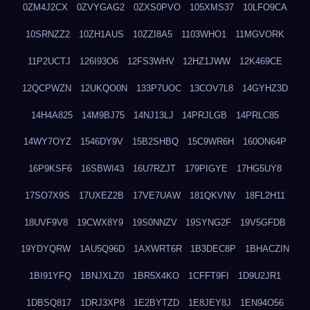
0ZM4J2CX
0ZVYGAG2
0ZXS0PVO
105XMS37
10LFO9CA
10SRNZZ2
10ZH1AUS
10ZZI8A5
1103WHO1
11MGVORK
11P2UCTJ
126I93O6
12FS3WHV
12HZ1JWW
12K469CE
12QCPWZN
12UKQO0N
133P7UOC
13COV7L8
14GYHZ3D
14H4A825
14M9BJ75
14NJ13LJ
14PRJLGB
14PRLC85
14WY7OYZ
1546DY9V
15B2SHBQ
15C9WR6H
160ON64P
16P9KSF6
16SBWI43
16U7RZJT
179PIGYE
17HG5UY8
17SO7X9S
17UXEZ2B
17VE7UAW
181QKVNV
18FL2H11
18UVF9V8
19CWX8Y9
19S0NNZV
19SYNG2F
19V5GFDB
19YDYQRW
1AU5Q96D
1AXWRT6R
1B3DEC8P
1BHACZIN
1BI91YFQ
1BNJXLZ0
1BR5X4KO
1CFFT9FI
1D9U2JR1
1DBSQ817
1DRJ3XP8
1E2BYTZD
1E8JEY8J
1EN94O56