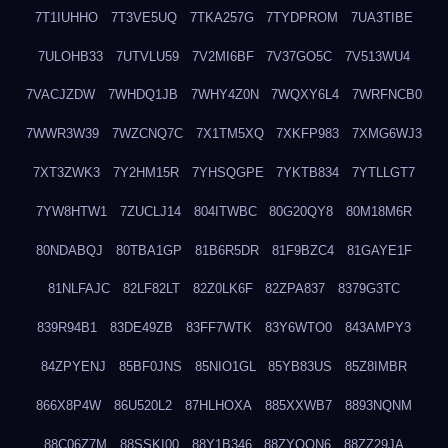
7T1IUHHO
7T3VE5UQ
7TKA257G
7TYDPROM
7UA3TIBE
7ULOHB33
7UTVLU59
7V2MI6BF
7V37GO5C
7V513WU4
7VACJZDW
7WHDQ1JB
7WHY4Z0N
7WQXY6L4
7WRFNCB0
7WWR3W39
7WZCNQ7C
7X1TM5XQ
7XKFP983
7XMG6WJ3
7XT3ZWK3
7Y2HM15R
7YHSQGPE
7YKTB834
7YTLLGT7
7YW8HTW1
7ZUCLJ14
804ITWBC
80G20QY8
80M18M6R
80NDABQJ
80TBA1GP
81B6R5DR
81F9BZC4
81GAYE1F
81NLFAJC
82LF82LT
82Z0LK6F
82ZPA837
8379G3TC
839R94B1
83DE49ZB
83FF7WTK
83Y6WTO0
843AMPY3
84ZPYENJ
85BF0JNS
85NIO1GL
85YB83US
85Z8IMBR
866X8P4W
86U520L2
87HLHOXA
885XXWB7
8893NQNM
88C06Z7M
88SSKI00
88Y1B346
88ZYQON6
88ZZ29JA