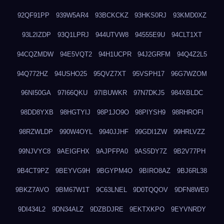
92QF91PP
939W5AR4
93BCKCKZ
93HKS0RJ
93KMD0XZ
93L2IZDP
93Q1LPRJ
944UTVW8
94555E9U
94CLT1XT
94CQZMDW
94E5VQT2
94H1UCPR
94J2GRFM
94Q4Z2L5
94Q772HZ
94USHO25
95QVZ7XT
95VSPH17
96G7WZOM
96NI50GA
97I66QKU
97IBUWKR
97N7DKJ5
984XBLDC
98DD8YXB
98HGTYIJ
98P1JO9O
98PIYSH9
98RHROFI
98RZWLDP
990W4OYL
9940JJHF
99GDI1ZW
99HRLVZZ
99NJVYC8
9AEIGFHX
9AJPFPA0
9AS5DY7Z
9B2V77PH
9B4CT9PZ
9BEYVG9H
9BGYPM4O
9BIRO8AZ
9BJ6RL38
9BKZ7AVO
9BM67W1T
9C63LNEL
9D0TQQOV
9DFN8WE0
9DI434L2
9DN34ALZ
9DZBDJRE
9EKTXKPO
9EYVNRDY