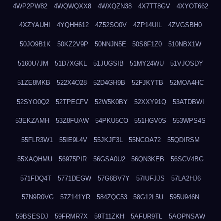
4WP2PW82
4WQWQXX8
4WXQZN38
4X7TT8GV
4XYOT662
4XZYAUHI
4YQHH612
4Z52SO0V
4ZP14UIL
4ZVGSBH0
50JO9B1K
50KZ2V9P
50NNJN5E
50S8F1Z0
510NBX1W
5160U7JM
51D7XGKL
51JUGSIB
51MY24WU
51VJOSDY
51ZE8MKB
522X4O28
52D4GH9B
52FJKYTB
52MOA4HC
52SYO0Q2
52TPECFV
52W5K0BY
52XXY91Q
53ATDBWI
53EKZAMH
53Z8FUAW
54PKU5CO
551HGV0S
553WPS4S
55FLR3W1
55IE9L4V
55JKJF3L
55NCOA72
55QDIRSM
55XAQHMU
56975PIR
56GSA0U2
56QN3KEB
56SCV4BG
571FDQ4T
5771DEGW
57G6BV7Y
57IUFJJS
57LA2HJ6
57N9R0VG
57Z141YR
584ZQC53
58G12L5U
595U946N
59BSESDJ
59FRMR7X
59T11ZKH
5AFUR9TL
5AOPNSAW