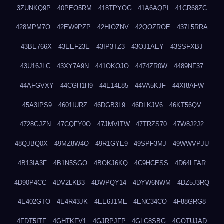
3ZUNKQ9P
40PEO5RM
418TPYOG
41A6AQPI
41CR68ZC
428MPM7O
42EW9PZP
42HIOZNV
42QOZROE
437L5RRA
43BE766X
43EEF23E
43IP3TZ3
43OJ1AEY
43SSFXBJ
43U16JLC
43XY7A9N
441OKOJO
4474ZR0W
4489NF37
44AFGVXY
44CGH1H9
44E14L85
44VA5KJF
44XI8AFW
45A3IPS9
4601IURZ
46DGB3L9
46DLKJV6
46KT56QV
4728GJZN
47CQFY0O
47JMVITW
47TRZS70
47W8J2J2
48QJBQ0X
49MZ8W4O
49R1GYE9
49SPF3MJ
49WWVPJU
4B13IA3F
4B1N5SGO
4BOKJ6KQ
4C9HCESS
4D64LFAR
4D90P4CC
4DV2LKB3
4DWPQY14
4DYW6NWM
4DZ5J3RQ
4E402GTO
4E4R43JK
4EE6J1ME
4ENC34CO
4F88GRG8
4FDT5ITF
4GHTKFV1
4GJRPJFP
4GLC8SBG
4GOTUJAD