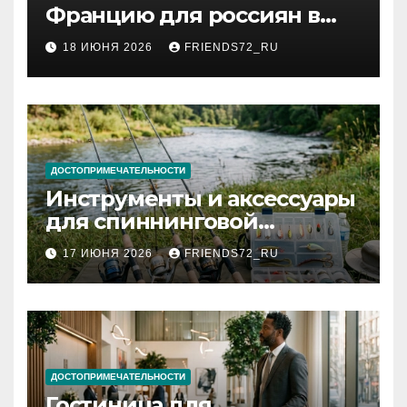
Францию для россиян в
2026 году: сроки от 3 дней
18 ИЮНЯ 2026
FRIENDS72_RU
и список необходимых
документов
ДОСТОПРИМЕЧАТЕЛЬНОСТИ
Инструменты и аксессуары
для спиннинговой
рыбалки: назначение и
17 ИЮНЯ 2026
FRIENDS72_RU
типы
ДОСТОПРИМЕЧАТЕЛЬНОСТИ
Гостиница для