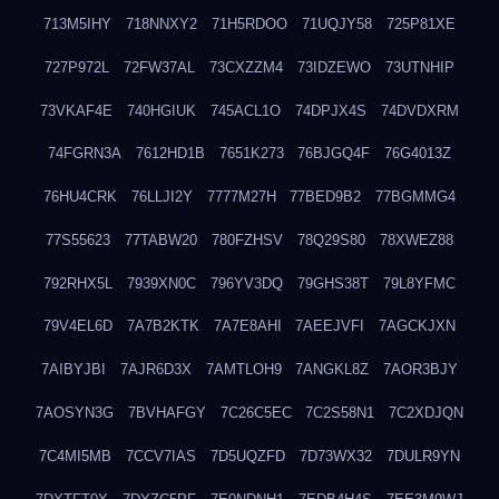
713M5IHY
718NNXY2
71H5RDOO
71UQJY58
725P81XE
727P972L
72FW37AL
73CXZZM4
73IDZEWO
73UTNHIP
73VKAF4E
740HGIUK
745ACL1O
74DPJX4S
74DVDXRM
74FGRN3A
7612HD1B
7651K273
76BJGQ4F
76G4013Z
76HU4CRK
76LLJI2Y
7777M27H
77BED9B2
77BGMMG4
77S55623
77TABW20
780FZHSV
78Q29S80
78XWEZ88
792RHX5L
7939XN0C
796YV3DQ
79GHS38T
79L8YFMC
79V4EL6D
7A7B2KTK
7A7E8AHI
7AEEJVFI
7AGCKJXN
7AIBYJBI
7AJR6D3X
7AMTLOH9
7ANGKL8Z
7AOR3BJY
7AOSYN3G
7BVHAFGY
7C26C5EC
7C2S58N1
7C2XDJQN
7C4MI5MB
7CCV7IAS
7D5UQZFD
7D73WX32
7DULR9YN