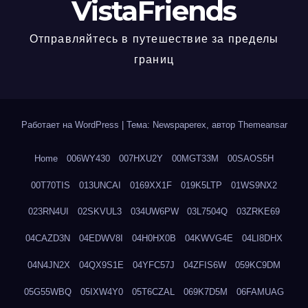
VistaFriends
Отправляйтесь в путешествие за пределы
границ
Работает на WordPress
|
Тема: Newspaperex, автор
Themeansar
Home
006WY430
007HXU2Y
00MGT33M
00SAOS5H
00T70TIS
013UNCAI
0169XX1F
019K5LTP
01WS9NX2
023RN4UI
02SKVUL3
034UW6PW
03L7504Q
03ZRKE69
04CAZD3N
04EDWV8I
04H0HX0B
04KWVG4E
04LI8DHX
04N4JN2X
04QX9S1E
04YFC57J
04ZFIS6W
059KC9DM
05G55WBQ
05IXW4Y0
05T6CZAL
069K7D5M
06FAMUAG