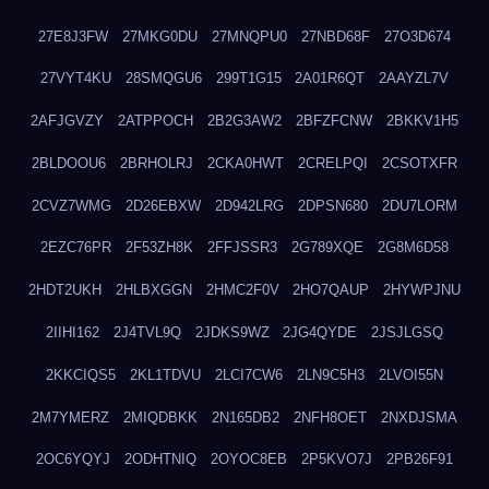
27E8J3FW
27MKG0DU
27MNQPU0
27NBD68F
27O3D674
27VYT4KU
28SMQGU6
299T1G15
2A01R6QT
2AAYZL7V
2AFJGVZY
2ATPPOCH
2B2G3AW2
2BFZFCNW
2BKKV1H5
2BLDOOU6
2BRHOLRJ
2CKA0HWT
2CRELPQI
2CSOTXFR
2CVZ7WMG
2D26EBXW
2D942LRG
2DPSN680
2DU7LORM
2EZC76PR
2F53ZH8K
2FFJSSR3
2G789XQE
2G8M6D58
2HDT2UKH
2HLBXGGN
2HMC2F0V
2HO7QAUP
2HYWPJNU
2IIHI162
2J4TVL9Q
2JDKS9WZ
2JG4QYDE
2JSJLGSQ
2KKCIQS5
2KL1TDVU
2LCI7CW6
2LN9C5H3
2LVOI55N
2M7YMERZ
2MIQDBKK
2N165DB2
2NFH8OET
2NXDJSMA
2OC6YQYJ
2ODHTNIQ
2OYOC8EB
2P5KVO7J
2PB26F91