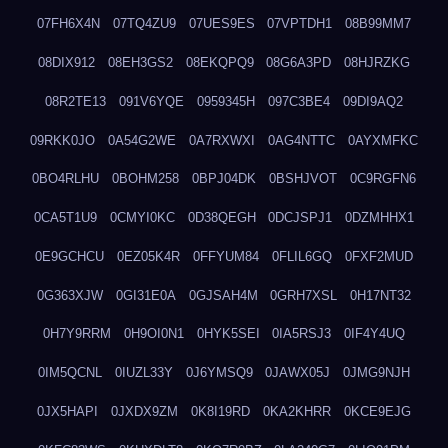
07FH6X4N
07TQ4ZU9
07UES9ES
07VPTDH1
08B99MM7
08DIX912
08EH3GS2
08EKQPQ9
08G6A3PD
08HJRZKG
08R2TE13
091V6YQE
0959345H
097C3BE4
09DI9AQ2
09RKK0JO
0A54G2WE
0A7RXWXI
0AG4NTTC
0AYXMFKC
0BO4RLHU
0BOHM258
0BPJ04DK
0BSHJVOT
0C9RGFN6
0CA5T1U9
0CMYI0KC
0D38QEGH
0DCJSPJ1
0DZMHHX1
0E9GCHCU
0EZ05K4R
0FFYUM84
0FLIL6GQ
0FXF2MUD
0G363XJW
0GI31E0A
0GJSAH4M
0GRH7XSL
0H17NT32
0H7Y9RRM
0H9OI0N1
0HYK5SEI
0IA5RSJ3
0IF4Y4UQ
0IM5QCNL
0IUZL33Y
0J6YMSQ9
0JAWX05J
0JMG9NJH
0JX5HAPI
0JXDX9ZM
0K8I19RD
0KA2KHRR
0KCE9EJG