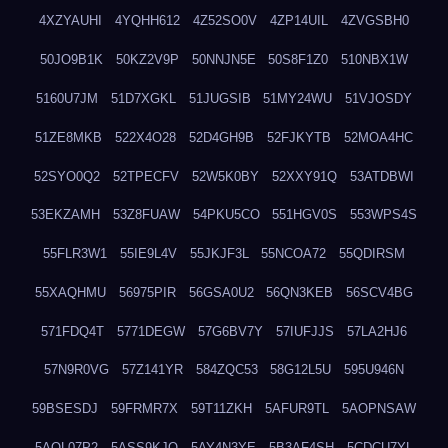
4XZYAUHI
4YQHH612
4Z52SO0V
4ZP14UIL
4ZVGSBH0
50JO9B1K
50KZ2V9P
50NNJN5E
50S8F1Z0
510NBX1W
5160U7JM
51D7XGKL
51JUGSIB
51MY24WU
51VJOSDY
51ZE8MKB
522X4O28
52D4GH9B
52FJKYTB
52MOA4HC
52SYO0Q2
52TPECFV
52W5K0BY
52XXY91Q
53ATDBWI
53EKZAMH
53Z8FUAW
54PKU5CO
551HGV0S
553WPS4S
55FLR3W1
55IE9L4V
55JKJF3L
55NCOA72
55QDIRSM
55XAQHMU
56975PIR
56GSA0U2
56QN3KEB
56SCV4BG
571FDQ4T
5771DEGW
57G6BV7Y
57IUFJJS
57LA2HJ6
57N9R0VG
57Z141YR
584ZQC53
58G12L5U
595U946N
59BSESDJ
59FRMR7X
59T11ZKH
5AFUR9TL
5AOPNSAW
5AQL07P2
5ASS9KJO
5AY4N3YE
5B3AF4SH
5CDCU7YL