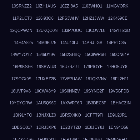
10SRNZZ2
10ZH1AUS
10ZZI8A5
1103WHO1
11MGVORK
11P2UCTJ
126I93O6
12FS3WHV
12HZ1JWW
12K469CE
12QCPWZN
12UKQO0N
133P7UOC
13COV7L8
14GYHZ3D
14H4A825
14M9BJ75
14NJ13LJ
14PRJLGB
14PRLC85
14WY7OYZ
1546DY9V
15B2SHBQ
15C9WR6H
160ON64P
16P9KSF6
16SBWI43
16U7RZJT
179PIGYE
17HG5UY8
17SO7X9S
17UXEZ2B
17VE7UAW
181QKVNV
18FL2H11
18UVF9V8
19CWX8Y9
19S0NNZV
19SYNG2F
19V5GFDB
19YDYQRW
1AU5Q96D
1AXWRT6R
1B3DEC8P
1BHACZIN
1BI91YFQ
1BNJXLZ0
1BR5X4KO
1CFFT9FI
1D9U2JR1
1DBSQ817
1DRJ3XP8
1E2BYTZD
1E8JEY8J
1EN94O56
1EZXAZS6
1FH0C41J
1FIP186C
1FJ0BB6J
1FM8AVFQ