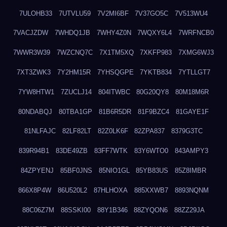
7ULOHB33
7UTVLU59
7V2MI6BF
7V37GO5C
7V513WU4
7VACJZDW
7WHDQ1JB
7WHY4Z0N
7WQXY6L4
7WRFNCB0
7WWR3W39
7WZCNQ7C
7X1TM5XQ
7XKFP983
7XMG6WJ3
7XT3ZWK3
7Y2HM15R
7YHSQGPE
7YKTB834
7YTLLGT7
7YW8HTW1
7ZUCLJ14
804ITWBC
80G20QY8
80M18M6R
80NDABQJ
80TBA1GP
81B6R5DR
81F9BZC4
81GAYE1F
81NLFAJC
82LF82LT
82Z0LK6F
82ZPA837
8379G3TC
839R94B1
83DE49ZB
83FF7WTK
83Y6WTO0
843AMPY3
84ZPYENJ
85BF0JNS
85NIO1GL
85YB83US
85Z8IMBR
866X8P4W
86U520L2
87HLHOXA
885XXWB7
8893NQNM
88C06Z7M
88SSKI00
88Y1B346
88ZYQON6
88ZZ29JA