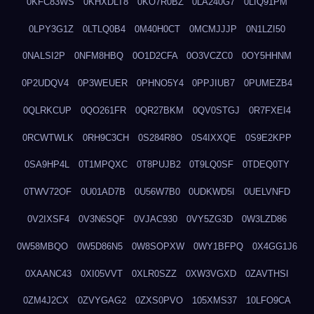
0KFC83WS
0KHXDLT8
0KO7R0BZ
0LA240G7
0LIQ91PM
0LPY3G1Z
0LTLQ0B4
0M40H0CT
0MCMJJJP
0N1LZI50
0NALSI2P
0NFM8HBQ
0O1D2CFA
0O3VCZC0
0OY5HHNM
0P2UDQV4
0P3WEUER
0PHNO5Y4
0PPJIUB7
0PUMEZB4
0QLRKCUP
0QO261FR
0QR27BKM
0QV0STGJ
0R7FXEI4
0RCWTWLK
0RH9C3CH
0S284R8O
0S4IXXQE
0S9E2KPP
0SA9HP4L
0T1MPQXC
0T8PUJB2
0T9LQ0SF
0TDEQ0TY
0TWV72OF
0U01AD7B
0U56W7B0
0UDKWD5I
0UELVNFD
0V2IXSF4
0V3N6SQF
0VJAC930
0VY5ZG3D
0W3LZD86
0W58MBQO
0W5D86N5
0W8SOPXW
0WY1BFPQ
0X4GG1J6
0XAANC43
0XI05VVT
0XLR0SZZ
0XW3VGXD
0ZAVTHSI
0ZM4J2CX
0ZVYGAG2
0ZXS0PVO
105XMS37
10LFO9CA