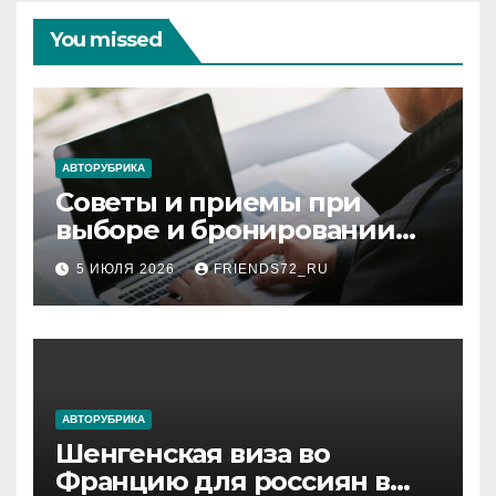
You missed
АВТОРУБРИКА
Советы и приемы при
выборе и бронировании
авиабилетов
5 ИЮЛЯ 2026
FRIENDS72_RU
АВТОРУБРИКА
Шенгенская виза во
Францию для россиян в