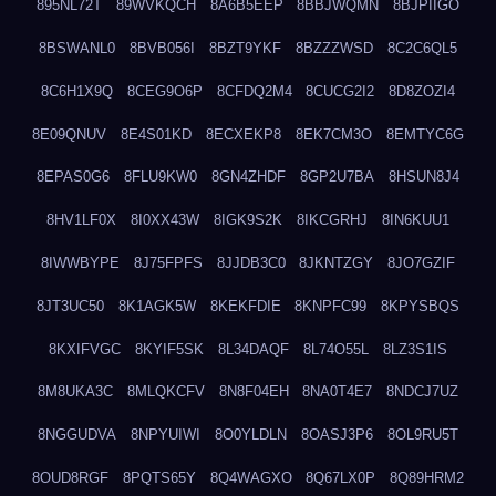
895NL72T
89WVKQCH
8A6B5EEP
8BBJWQMN
8BJPIIGO
8BSWANL0
8BVB056I
8BZT9YKF
8BZZZWSD
8C2C6QL5
8C6H1X9Q
8CEG9O6P
8CFDQ2M4
8CUCG2I2
8D8ZOZI4
8E09QNUV
8E4S01KD
8ECXEKP8
8EK7CM3O
8EMTYC6G
8EPAS0G6
8FLU9KW0
8GN4ZHDF
8GP2U7BA
8HSUN8J4
8HV1LF0X
8I0XX43W
8IGK9S2K
8IKCGRHJ
8IN6KUU1
8IWWBYPE
8J75FPFS
8JJDB3C0
8JKNTZGY
8JO7GZIF
8JT3UC50
8K1AGK5W
8KEKFDIE
8KNPFC99
8KPYSBQS
8KXIFVGC
8KYIF5SK
8L34DAQF
8L74O55L
8LZ3S1IS
8M8UKA3C
8MLQKCFV
8N8F04EH
8NA0T4E7
8NDCJ7UZ
8NGGUDVA
8NPYUIWI
8O0YLDLN
8OASJ3P6
8OL9RU5T
8OUD8RGF
8PQTS65Y
8Q4WAGXO
8Q67LX0P
8Q89HRM2