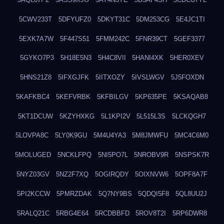
5CWV233T
5DFYUFZ0
5DKYT31C
5DM253CG
5E4JC1TI
5EXK7A7W
5F447S51
5FMM242C
5FNR39CT
5GEF3377
5GYKO7P3
5H18E5N3
5H4C8VII
5HANI4XK
5HER0XEV
5HNS21Z8
5IFXGJFK
5IITXOZY
5IVSLWGV
5J5FOXDN
5KAFKBC4
5KEFVRBK
5KFBILGV
5KP635PE
5KSAQAB8
5KT1DCUW
5KZYHXKG
5L1KPI2V
5L515L3S
5LCKQGH7
5LOVPA8C
5LY0K9GU
5M4U4YA3
5M8JMWFU
5MC4C6M0
5MOLUGED
5NCKLFPQ
5NI5PO7L
5NROBV9R
5NSPSK7R
5NYZ03GV
5NZ2F7XQ
5OGIRQDY
5OIXNVW6
5OPF8A7F
5PI2KCCW
5PMRZDAK
5Q7NY9BS
5QDQI5F8
5QL8UU2J
5RALQ21C
5RBG4E64
5RCDBBFD
5ROV8T2I
5RP6DWR8