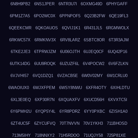
6N8H9PB2
6NS1JPER
6NTR3U7I
6OXMG49D
6PHYGAFF
6PM1Z7A5
6PO2WC0X
6PPNPOF5
6Q23B2FW
6QE19FL3
6QEEKCMR
6QKOAUOS
6QVIJ1K1
6R431JL5
6RGMWOLX
6RKWC57X
6RMKNV3X
6RV8LARZ
6SBTC8OR
6T3R3AJM
6TKE2JE3
6TPRWJZM
6U06OJTH
6UJEQ0CF
6UQ42P16
6UTK14DG
6UU9ROQK
6UZUZF6L
6V4POCW2
6V6FZLKN
6VJVHI57
6VQ1DZQ1
6VZACB5E
6W0V02MY
6W1CRLU0
6WAOIUX0
6WJXFPEM
6WSY8NWU
6XFR4OTY
6XIHLDTU
6XL3E0EQ
6XP30R7N
6XQUAXFV
6XUCD56H
6XVXTC5I
6Y6PMH2U
6YQP5Y4L
6YR8PDRZ
6YY0PXBC
6ZISH1A0
6ZT4UC5F
6ZYCUFVQ
70T7NVVN
70V1YKH3
711BHOSD
713M5IHY
718NNXY2
71H5RDOO
71UQJY58
725P81XE