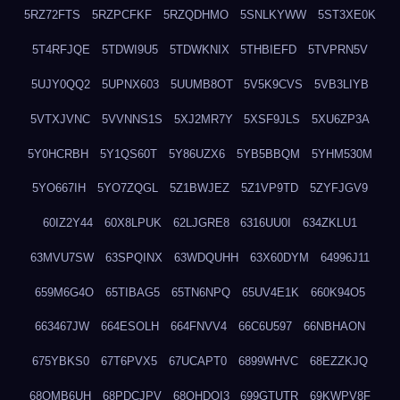
5RZ72FTS
5RZPCFKF
5RZQDHMO
5SNLKYWW
5ST3XE0K
5T4RFJQE
5TDWI9U5
5TDWKNIX
5THBIEFD
5TVPRN5V
5UJY0QQ2
5UPNX603
5UUMB8OT
5V5K9CVS
5VB3LIYB
5VTXJVNC
5VVNNS1S
5XJ2MR7Y
5XSF9JLS
5XU6ZP3A
5Y0HCRBH
5Y1QS60T
5Y86UZX6
5YB5BBQM
5YHM530M
5YO667IH
5YO7ZQGL
5Z1BWJEZ
5Z1VP9TD
5ZYFJGV9
60IZ2Y44
60X8LPUK
62LJGRE8
6316UU0I
634ZKLU1
63MVU7SW
63SPQINX
63WDQUHH
63X60DYM
64996J11
659M6G4O
65TIBAG5
65TN6NPQ
65UV4E1K
660K94O5
663467JW
664ESOLH
664FNVV4
66C6U597
66NBHAON
675YBKS0
67T6PVX5
67UCAPT0
6899WHVC
68EZZKJQ
68OMB6UH
68PDCJPV
68QHDOI3
699GTUTR
69KWPV8F