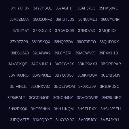
34HYUF3N
34Y7PBO1
357AGF1F
35AF37G3
35HVS0VG
35MJZMAN
35O1QNFZ
36HUTLDS
36NU8MEJ
36U7Y0NR
376J215Y
377SG7JD
37CVGS0S
37IHO75D
37JQKID8
37X9FZP9
38J0SXQX
38NQ9PDV
38O70PCO
38QUD9KX
39D3U3A0
39LAIWA9
39LCYZRI
39MGWN55
39PXKH1B
3A43DKQP
3AGNJUCU
3ATCGY3X
3BKC9MX3
3BORDPAR
3BVH0QRQ
3BWP93L1
3BYQ70GJ
3C9KPDQV
3CL4BSMV
3EIFINEE
3EORXV8Z
3EQ3JWOM
3F09CZ9V
3F1DPDSC
3F84EALY
3GGDN4OR
3GKCN4NY
3GVOCWRP
3H28UNEO
3H92RKQ0
3HG56NHN
3HHJ1KQM
3HSTLPXX
3HSUVSEU
3JRQV2TE
3JX0QDYF
3LXYAX0G
3M0R5J0Y
3ME42K9J