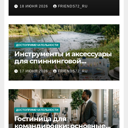
2026 году: сроки от 3 дней
18 ИЮНЯ 2026
FRIENDS72_RU
и список необходимых
документов
ДОСТОПРИМЕЧАТЕЛЬНОСТИ
Инструменты и аксессуары
для спиннинговой
рыбалки: назначение и
17 ИЮНЯ 2026
FRIENDS72_RU
типы
ДОСТОПРИМЕЧАТЕЛЬНОСТИ
Гостиница для
командировки: основные