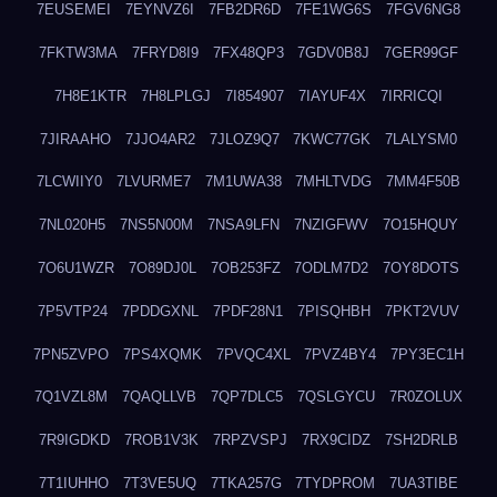
7EUSEMEI
7EYNVZ6I
7FB2DR6D
7FE1WG6S
7FGV6NG8
7FKTW3MA
7FRYD8I9
7FX48QP3
7GDV0B8J
7GER99GF
7H8E1KTR
7H8LPLGJ
7I854907
7IAYUF4X
7IRRICQI
7JIRAAHO
7JJO4AR2
7JLOZ9Q7
7KWC77GK
7LALYSM0
7LCWIIY0
7LVURME7
7M1UWA38
7MHLTVDG
7MM4F50B
7NL020H5
7NS5N00M
7NSA9LFN
7NZIGFWV
7O15HQUY
7O6U1WZR
7O89DJ0L
7OB253FZ
7ODLM7D2
7OY8DOTS
7P5VTP24
7PDDGXNL
7PDF28N1
7PISQHBH
7PKT2VUV
7PN5ZVPO
7PS4XQMK
7PVQC4XL
7PVZ4BY4
7PY3EC1H
7Q1VZL8M
7QAQLLVB
7QP7DLC5
7QSLGYCU
7R0ZOLUX
7R9IGDKD
7ROB1V3K
7RPZVSPJ
7RX9CIDZ
7SH2DRLB
7T1IUHHO
7T3VE5UQ
7TKA257G
7TYDPROM
7UA3TIBE