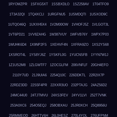
1RYOMZPR
1SFXG5XT
1SSBXDLO
1SZ258AV
1T04TFO9
1T3A32QI
1TQ4XCLI
1URGFNU5
1USMDQTI
1USXOD9C
1UTQO46Q
1UXXH5X4
1V2M00OW
1VHOFJ5Z
1VLGOT3L
1VT6PD21
1VV8ZAHG
1W387VUY
1WFVB76Y
1WPX7P03
1WUHK6D4
1X9NP2FS
1XEHVF4N
1XFRA9ZO
1XS2YS68
1XSROT4L
1YS8YJ6Z
1YSKFL0G
1YUCNSFB
1YYN7W1J
1Z1US2M8
1ZLGWTF7
1ZOCGLFM
206VNFLF
20GH4EFO
2110Y7UD
21J9UIA6
2254Q10C
226DDKTL
22R2IX7P
22RDZ3DD
22S5F4PR
22XXR3UO
232PTAJG
24AZ56D2
24MC44U0
24TJTMVU
24XS3FEV
24YV1LVI
252T7VNK
253A0XC6
254O5EQJ
258OBXAU
25JR0XCH
25Q8956U
25RMMEOD
26HTTV6H
26L0HESZ
270L4YOL
276UFPNM