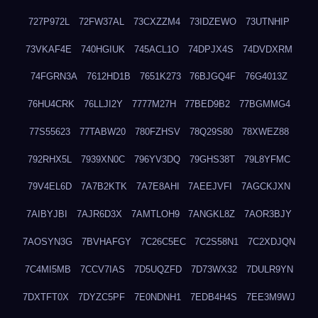
727P972L
72FW37AL
73CXZZM4
73IDZEWO
73UTNHIP
73VKAF4E
740HGIUK
745ACL1O
74DPJX4S
74DVDXRM
74FGRN3A
7612HD1B
7651K273
76BJGQ4F
76G4013Z
76HU4CRK
76LLJI2Y
7777M27H
77BED9B2
77BGMMG4
77S55623
77TABW20
780FZHSV
78Q29S80
78XWEZ88
792RHX5L
7939XN0C
796YV3DQ
79GHS38T
79L8YFMC
79V4EL6D
7A7B2KTK
7A7E8AHI
7AEEJVFI
7AGCKJXN
7AIBYJBI
7AJR6D3X
7AMTLOH9
7ANGKL8Z
7AOR3BJY
7AOSYN3G
7BVHAFGY
7C26C5EC
7C2S58N1
7C2XDJQN
7C4MI5MB
7CCV7IAS
7D5UQZFD
7D73WX32
7DULR9YN
7DXTFT0X
7DYZC5PF
7E0NDNH1
7EDB4H4S
7EE3M9WJ