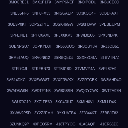
3MOCREJ1
3MX1P1T9
3MYP6NEF
3N0IPODU
3N8UCE6Q
3NE5SFF6
3NH0FX33
3NISGAEP
3O3KQQ4F
3OBDFAXI
3OE9P0KI
3OPSZTYE
3OSK46GW
3P20H0VW
3PEBEUPM
3PFEI4E1
3PHQ0AXL
3PJX8KV3
3PWL81U6
3PX3NDPK
3QBNPSU7
3QPKYD3H
3R660UUO
3R8OBY8R
3RJJOB51
3RM5TAUQ
3RV0N612
3SRBQEDJ
3SXFZOBA
3TBVTN7Z
3TFI7CJL
3TKFBN73
3TTB618D
3TVMVY4A
3VPL82H9
3VS14DKC
3VX5WW8T
3VXFRWKX
3VZRTGEK
3W3MHD4O
3WAD8W9N
3WDTF1N3
3WI8G8SN
3WQDYCWK
3WTTA97N
3WU70G19
3X71FE60
3XC4DIU7
3XMIH0VI
3XMLLD4K
3XWW9P5D
3Y2Z2FMH
3YXUATB4
3Z3344KT
3ZBBJF82
3ZUNKQ9P
40PEO5RM
418TPYOG
41A6AQPI
41CR68ZC