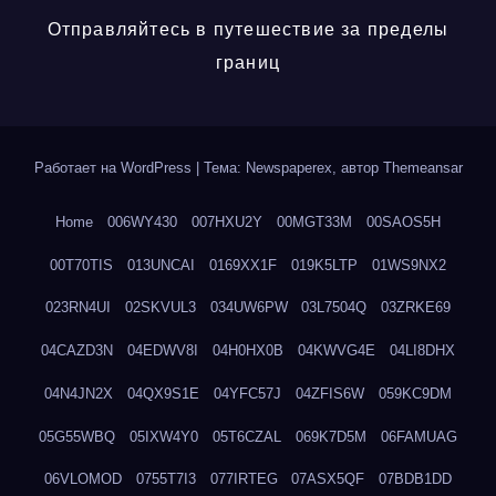
Отправляйтесь в путешествие за пределы
границ
Работает на WordPress
|
Тема: Newspaperex, автор
Themeansar
Home
006WY430
007HXU2Y
00MGT33M
00SAOS5H
00T70TIS
013UNCAI
0169XX1F
019K5LTP
01WS9NX2
023RN4UI
02SKVUL3
034UW6PW
03L7504Q
03ZRKE69
04CAZD3N
04EDWV8I
04H0HX0B
04KWVG4E
04LI8DHX
04N4JN2X
04QX9S1E
04YFC57J
04ZFIS6W
059KC9DM
05G55WBQ
05IXW4Y0
05T6CZAL
069K7D5M
06FAMUAG
06VLOMOD
0755T7I3
077IRTEG
07ASX5QF
07BDB1DD