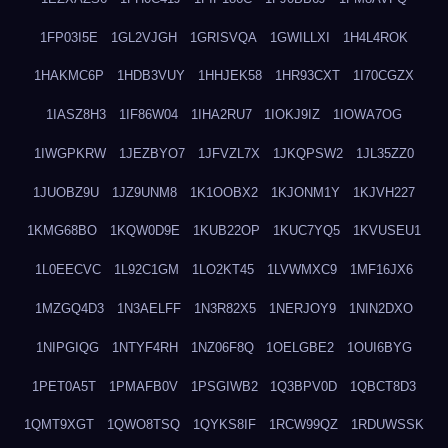
1FP03I5E
1GL2VJGH
1GRISVQA
1GWILLXI
1H4L4ROK
1HAKMC6P
1HDB3VUY
1HHJEK58
1HR93CXT
1I70CGZX
1IASZ8H3
1IF86W04
1IHA2RU7
1IOKJ9IZ
1IOWA7OG
1IWGPKRW
1JEZBYO7
1JFVZL7X
1JKQPSW2
1JL35ZZ0
1JUOBZ9U
1JZ9UNM8
1K1OOBX2
1KJONM1Y
1KJVH227
1KMG68BO
1KQW0D9E
1KUB22OP
1KUC7YQ5
1KVUSEU1
1L0EECVC
1L92C1GM
1LO2KT45
1LVWMXC9
1MF16JX6
1MZGQ4D3
1N3AELFF
1N3R82X5
1NERJOY9
1NIN2DXO
1NIPGIQG
1NTYF4RH
1NZ06F8Q
1OELGBE2
1OUI6BYG
1PET0A5T
1PMAFB0V
1PSGIWB2
1Q3BPV0D
1QBCT8D3
1QMT9XGT
1QWO8TSQ
1QYKS8IF
1RCW99QZ
1RDUWSSK