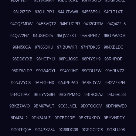
92QF91PP
939W5AR4
93BCKCKZ
93HKS0RJ
93KMD0XZ
93L2IZDP
93Q1LPRJ
944UTVW8
94555E9U
94CLT1XT
94CQZMDW
94E5VQT2
94H1UCPR
94J2GRFM
94Q4Z2L5
94Q772HZ
94USHO25
95QVZ7XT
95VSPH17
96G7WZOM
96NI50GA
97I66QKU
97IBUWKR
97N7DKJ5
984XBLDC
98DD8YXB
98HGTYIJ
98P1JO9O
98PIYSH9
98RHROFI
98RZWLDP
990W4OYL
9940JJHF
99GDI1ZW
99HRLVZZ
99NJVYC8
9AEIGFHX
9AJPFPA0
9AS5DY7Z
9B2V77PH
9B4CT9PZ
9BEYVG9H
9BGYPM4O
9BIRO8AZ
9BJ6RL38
9BKZ7AVO
9BM67W1T
9C63LNEL
9D0TQQOV
9DFN8WE0
9DI434L2
9DN34ALZ
9DZBDJRE
9EKTXKPO
9EYVNRDY
9G0TFQ0E
9G4PXZ84
9G68DG08
9GPGCFCS
9GSLIJ08