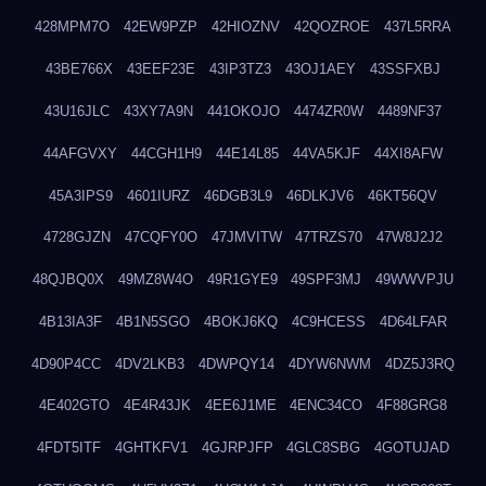
428MPM7O
42EW9PZP
42HIOZNV
42QOZROE
437L5RRA
43BE766X
43EEF23E
43IP3TZ3
43OJ1AEY
43SSFXBJ
43U16JLC
43XY7A9N
441OKOJO
4474ZR0W
4489NF37
44AFGVXY
44CGH1H9
44E14L85
44VA5KJF
44XI8AFW
45A3IPS9
4601IURZ
46DGB3L9
46DLKJV6
46KT56QV
4728GJZN
47CQFY0O
47JMVITW
47TRZS70
47W8J2J2
48QJBQ0X
49MZ8W4O
49R1GYE9
49SPF3MJ
49WWVPJU
4B13IA3F
4B1N5SGO
4BOKJ6KQ
4C9HCESS
4D64LFAR
4D90P4CC
4DV2LKB3
4DWPQY14
4DYW6NWM
4DZ5J3RQ
4E402GTO
4E4R43JK
4EE6J1ME
4ENC34CO
4F88GRG8
4FDT5ITF
4GHTKFV1
4GJRPJFP
4GLC8SBG
4GOTUJAD