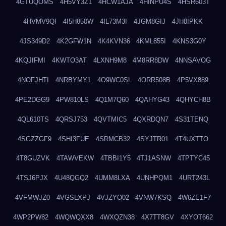
4GTUQOMS
4H5VY3Z1
4HCW1AJA
4HINPU4S
4HSR603T
4HVMV9QI
4I5H850W
4IL73M3I
4JGM8GIJ
4JH8IPKK
4JS349D2
4K2GFW1N
4K4KVN36
4KML855I
4KNS3G0Y
4KQJIFMI
4KWTO3AT
4LXNH9M8
4M8RR8DW
4NNSAVOG
4NOFJHTI
4NRBYMY1
4O9WC0SL
4ORR508B
4P5VX889
4PE2DGG9
4PW810LS
4Q1M7Q60
4QAHYG43
4QHYCH8B
4QL610TS
4QRSJ753
4QVTMIC5
4QXRDQN7
4S31TENQ
4SGZZGF9
4SHI3FUE
4SRMCB32
4SYJTR01
4T4UXTTO
4T8GUZVK
4TAWVEKW
4TBBI1Y5
4TJ1ASNW
4TPTYC45
4TSJ6PJX
4U48QGQ2
4UMM8LXA
4UNHPQM1
4URT243L
4VFMWJZ0
4VGSLXPJ
4VJZYO02
4VNW7KSQ
4W6ZE1F7
4WP2PW82
4WQWQXX8
4WXQZN38
4X7TT8GV
4XYOT662