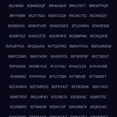
8QJ48I60
8QM6M2QF
8RH6U9AR
8RKLFN77
8RKWTPQR
8RYF58IR
8S2Y754U
8S6FCGLW
8SGHCITQ
8SJXN2QY
8SKB6IUG
8SMVFVDF
8SWZO6EX
8T1UV0KN
8TNOE569
8U58PZ5Z
8U9XSZTE
8ULNF9FD
8UQ89PM6
8VO5Q2UE
8VOUFPGA
8VQQAA1I
8VTQSTRQ
8WAVTFXG
8WSU0MSW
8WVC26W1
8WXYKI9V
8X4X9YOL
8X79OPDP
8XCY80VZ
8XP25X65
8XX9KYGX
8Y1IYS6J
8YAACL5S
8YKVAXRE
8YM48I9Z
8YPIP6SK
8YSJ7SB8
8YT98V0E
8YTM92ET
8ZC9YBAN
8ZFZMEEQ
8ZPDT42T
8ZYB2DUK
902YJAIU
904RTRGF
90GLHP4O
9151RE2S
91536XNC
91M6TF5C
91S40MFE
927W4109
92D4V1SF
92NJMW74
92QEGUIC