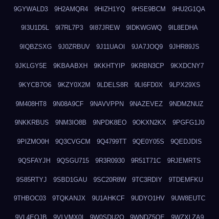
9GYWALD3
9H2AMQR4
9HIZH1YQ
9HSE9BCM
9HU2G1QA
9I3U1D5L
9I7RL7P3
9I87JREW
9IDKWGWQ
9IL8EDHA
9IQBZSXG
9J0ZRBUV
9J11UAOI
9JA7JOQ9
9JHR89JS
9JKLGY5E
9KBAABXH
9KKHTYIP
9KRBN3CP
9KXDCNY7
9KYCB7O6
9KZY0X2M
9LDELS8R
9LI6FD0X
9LPX29XS
9M408HT8
9N08A9CF
9NAVVPPN
9NAZEVEZ
9NDMZNUZ
9NKKRBUS
9NM3IO8B
9NPDK8EO
9OKXN2KX
9PGFG1J0
9PIZMO0H
9Q3CVGCM
9Q4799TT
9QE0Y05S
9QEDJDIS
9QSFAYJH
9QSGU715
9R3R0930
9R51T71C
9RJEMRTS
9S85RTYJ
9SBD1GAU
9SC20R8W
9TC3RDIY
9TDEMFKU
9THBOC03
9TQKANJX
9U1AHKCF
9UDYO1HV
9UW8EUTC
9VL4EOJB
9VLVMX0I
9W0SDU2O
9WNDZ5OE
9WZXLZA9