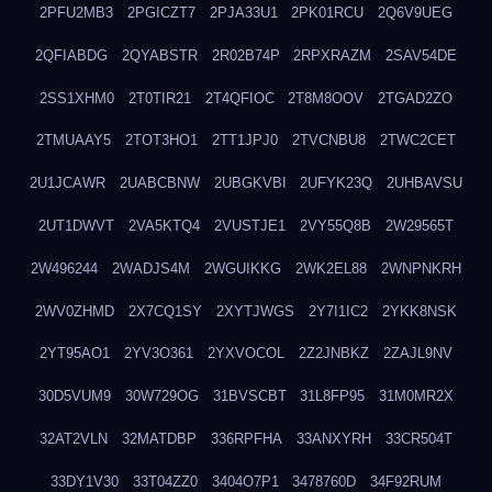
2PFU2MB3
2PGICZT7
2PJA33U1
2PK01RCU
2Q6V9UEG
2QFIABDG
2QYABSTR
2R02B74P
2RPXRAZM
2SAV54DE
2SS1XHM0
2T0TIR21
2T4QFIOC
2T8M8OOV
2TGAD2ZO
2TMUAAY5
2TOT3HO1
2TT1JPJ0
2TVCNBU8
2TWC2CET
2U1JCAWR
2UABCBNW
2UBGKVBI
2UFYK23Q
2UHBAVSU
2UT1DWVT
2VA5KTQ4
2VUSTJE1
2VY55Q8B
2W29565T
2W496244
2WADJS4M
2WGUIKKG
2WK2EL88
2WNPNKRH
2WV0ZHMD
2X7CQ1SY
2XYTJWGS
2Y7I1IC2
2YKK8NSK
2YT95AO1
2YV3O361
2YXVOCOL
2Z2JNBKZ
2ZAJL9NV
30D5VUM9
30W729OG
31BVSCBT
31L8FP95
31M0MR2X
32AT2VLN
32MATDBP
336RPFHA
33ANXYRH
33CR504T
33DY1V30
33T04ZZ0
3404O7P1
3478760D
34F92RUM