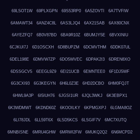
69LSOT1W
69PLXGPN
69S53RP0
6A5ZOVTI
6A7TVFIW
6AMAWT34
6ANZ4C8L
6AS3LJQ4
6AX21SAB
6AX80CNX
6AYEZFQ7
6B0V87BD
6BA9R10Z
6BUMJY5E
6BVXINIU
6CJKUI7J
6D1OSCXH
6D8BUPZM
6DCMVTHM
6DDK07UL
6DEL198E
6DMVW7ZP
6DO5WVEC
6DPAK2I3
6DREN8XO
6DSSGCV5
6EEGL9Z9
6EI21UCB
6EMNTEE0
6F1DJ5WF
6G3CXI93
6G3KEGYN
6H6L0Z3E
6HD2DCBO
6HM0FQJT
6HWL9A3P
6I5IUH76
6JGSI1UR
6JQL3WKJ
6K3EBPX1
6K3WDMWT
6KDND60Z
6KOOILKY
6KPMGXPJ
6LGMA8OZ
6LI78JDL
6LL59T6X
6LSD5KCS
6LSGIF7V
6MC7XUTQ
6MNBISNE
6MRU4GHW
6MRWI2FW
6MUKQ2Q2
6N6MCPD2