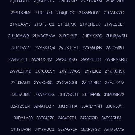
2QFIABDG
2QYABSTR
2R02B74P
2RPXRAZM
2SAV54DE
2SS1XHM0
2T0TIR21
2T4QFIOC
2T8M8OOV
2TGAD2ZO
2TMUAAY5
2TOT3HO1
2TT1JPJ0
2TVCNBU8
2TWC2CET
2U1JCAWR
2UABCBNW
2UBGKVBI
2UFYK23Q
2UHBAVSU
2UT1DWVT
2VA5KTQ4
2VUSTJE1
2VY55Q8B
2W29565T
2W496244
2WADJS4M
2WGUIKKG
2WK2EL88
2WNPNKRH
2WV0ZHMD
2X7CQ1SY
2XYTJWGS
2Y7I1IC2
2YKK8NSK
2YT95AO1
2YV3O361
2YXVOCOL
2Z2JNBKZ
2ZAJL9NV
30D5VUM9
30W729OG
31BVSCBT
31L8FP95
31M0MR2X
32AT2VLN
32MATDBP
336RPFHA
33ANXYRH
33CR504T
33DY1V30
33T04ZZ0
3404O7P1
3478760D
34F92RUM
34HYUF3N
34Y7PBO1
357AGF1F
35AF37G3
35HVS0VG