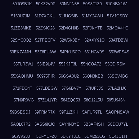
50JO9B1K
50KZ2V9P
50NNJN5E
50S8F1Z0
510NBX1W
5160U7JM
51D7XGKL
51JUGSIB
51MY24WU
51VJOSDY
51ZE8MKB
522X4O28
52D4GH9B
52FJKYTB
52MOA4HC
52SYO0Q2
52TPECFV
52W5K0BY
52XXY91Q
53ATDBWI
53EKZAMH
53Z8FUAW
54PKU5CO
551HGV0S
553WPS4S
55FLR3W1
55IE9L4V
55JKJF3L
55NCOA72
55QDIRSM
55XAQHMU
56975PIR
56GSA0U2
56QN3KEB
56SCV4BG
571FDQ4T
5771DEGW
57G6BV7Y
57IUFJJS
57LA2HJ6
57N9R0VG
57Z141YR
584ZQC53
58G12L5U
595U946N
59BSESDJ
59FRMR7X
59T11ZKH
5AFUR9TL
5AOPNSAW
5AQL07P2
5ASS9KJO
5AY4N3YE
5B3AF4SH
5CDCU7YL
5CWV233T
5DFYUFZ0
5DKYT31C
5DM253CG
5E4JC1TI