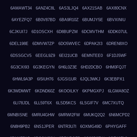
6AMAWT34
6ANZ4C8L
6AS3LJQ4
6AX21SAB
6AX80CNX
6AYEZFQ7
6B0V87BD
6BA9R10Z
6BUMJY5E
6BVXINIU
6CJKUI7J
6D1OSCXH
6D8BUPZM
6DCMVTHM
6DDK07UL
6DEL198E
6DMVW7ZP
6DO5WVEC
6DPAK2I3
6DREN8XO
6DSSGCV5
6EEGL9Z9
6EI21UCB
6EMNTEE0
6F1DJ5WF
6G3CXI93
6G3KEGYN
6H6L0Z3E
6HD2DCBO
6HM0FQJT
6HWL9A3P
6I5IUH76
6JGSI1UR
6JQL3WKJ
6K3EBPX1
6K3WDMWT
6KDND60Z
6KOOILKY
6KPMGXPJ
6LGMA8OZ
6LI78JDL
6LL59T6X
6LSD5KCS
6LSGIF7V
6MC7XUTQ
6MNBISNE
6MRU4GHW
6MRWI2FW
6MUKQ2Q2
6N6MCPD2
6N8H9PB2
6NS1JPER
6NTR3U7I
6OXMG49D
6PHYGAFF