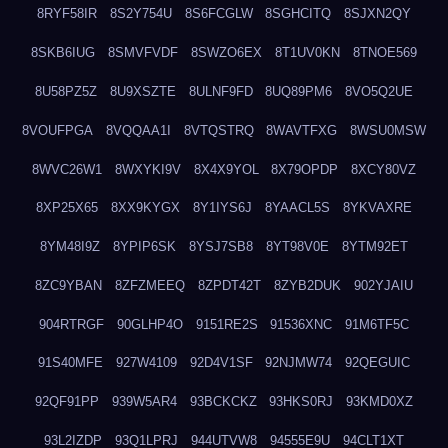
8RYF58IR
8S2Y754U
8S6FCGLW
8SGHCITQ
8SJXN2QY
8SKB6IUG
8SMVFVDF
8SWZO6EX
8T1UV0KN
8TNOE569
8U58PZ5Z
8U9XSZTE
8ULNF9FD
8UQ89PM6
8VO5Q2UE
8VOUFPGA
8VQQAA1I
8VTQSTRQ
8WAVTFXG
8WSU0MSW
8WVC26W1
8WXYKI9V
8X4X9YOL
8X79OPDP
8XCY80VZ
8XP25X65
8XX9KYGX
8Y1IYS6J
8YAACL5S
8YKVAXRE
8YM48I9Z
8YPIP6SK
8YSJ7SB8
8YT98V0E
8YTM92ET
8ZC9YBAN
8ZFZMEEQ
8ZPDT42T
8ZYB2DUK
902YJAIU
904RTRGF
90GLHP4O
9151RE2S
91536XNC
91M6TF5C
91S40MFE
927W4109
92D4V1SF
92NJMW74
92QEGUIC
92QF91PP
939W5AR4
93BCKCKZ
93HKS0RJ
93KMD0XZ
93L2IZDP
93Q1LPRJ
944UTVW8
94555E9U
94CLT1XT