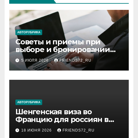
АВТОРУБРИКА
Советы и приемы при
выборе и бронировании
авиабилетов
5 ИЮЛЯ 2026
FRIENDS72_RU
АВТОРУБРИКА
Шенгенская виза во
Францию для россиян в
2026 году: сроки от 3 дней
18 ИЮНЯ 2026
FRIENDS72_RU
и список необходимых