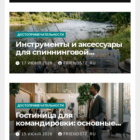
документов
ДОСТОПРИМЕЧАТЕЛЬНОСТИ
Инструменты и аксессуары
для спиннинговой
рыбалки: назначение и
17 ИЮНЯ 2026
FRIENDS72_RU
типы
ДОСТОПРИМЕЧАТЕЛЬНОСТИ
Гостиница для
командировки: основные
критерии выбора
15 ИЮНЯ 2026
FRIENDS72_RU