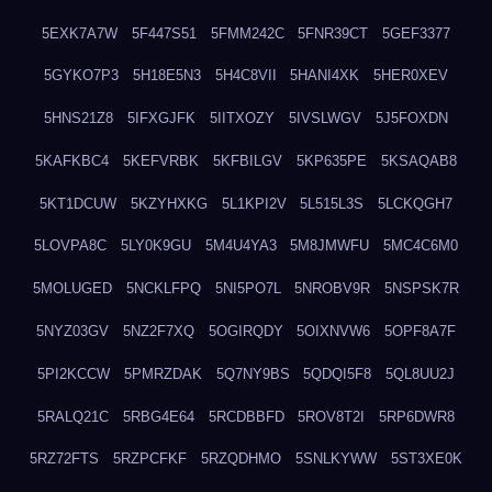
5EXK7A7W
5F447S51
5FMM242C
5FNR39CT
5GEF3377
5GYKO7P3
5H18E5N3
5H4C8VII
5HANI4XK
5HER0XEV
5HNS21Z8
5IFXGJFK
5IITXOZY
5IVSLWGV
5J5FOXDN
5KAFKBC4
5KEFVRBK
5KFBILGV
5KP635PE
5KSAQAB8
5KT1DCUW
5KZYHXKG
5L1KPI2V
5L515L3S
5LCKQGH7
5LOVPA8C
5LY0K9GU
5M4U4YA3
5M8JMWFU
5MC4C6M0
5MOLUGED
5NCKLFPQ
5NI5PO7L
5NROBV9R
5NSPSK7R
5NYZ03GV
5NZ2F7XQ
5OGIRQDY
5OIXNVW6
5OPF8A7F
5PI2KCCW
5PMRZDAK
5Q7NY9BS
5QDQI5F8
5QL8UU2J
5RALQ21C
5RBG4E64
5RCDBBFD
5ROV8T2I
5RP6DWR8
5RZ72FTS
5RZPCFKF
5RZQDHMO
5SNLKYWW
5ST3XE0K