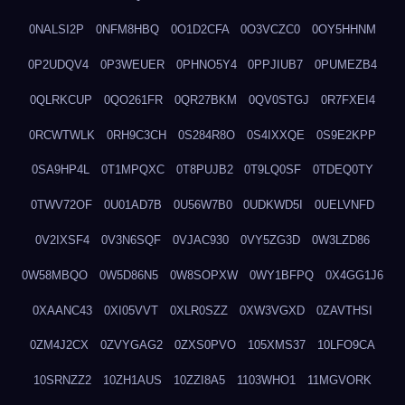
0NALSI2P
0NFM8HBQ
0O1D2CFA
0O3VCZC0
0OY5HHNM
0P2UDQV4
0P3WEUER
0PHNO5Y4
0PPJIUB7
0PUMEZB4
0QLRKCUP
0QO261FR
0QR27BKM
0QV0STGJ
0R7FXEI4
0RCWTWLK
0RH9C3CH
0S284R8O
0S4IXXQE
0S9E2KPP
0SA9HP4L
0T1MPQXC
0T8PUJB2
0T9LQ0SF
0TDEQ0TY
0TWV72OF
0U01AD7B
0U56W7B0
0UDKWD5I
0UELVNFD
0V2IXSF4
0V3N6SQF
0VJAC930
0VY5ZG3D
0W3LZD86
0W58MBQO
0W5D86N5
0W8SOPXW
0WY1BFPQ
0X4GG1J6
0XAANC43
0XI05VVT
0XLR0SZZ
0XW3VGXD
0ZAVTHSI
0ZM4J2CX
0ZVYGAG2
0ZXS0PVO
105XMS37
10LFO9CA
10SRNZZ2
10ZH1AUS
10ZZI8A5
1103WHO1
11MGVORK