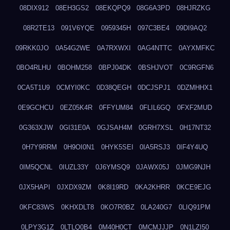
08DIX912
08EH3GS2
08EKQPQ9
08G6A3PD
08HJRZKG
08R2TE13
091V6YQE
0959345H
097C3BE4
09DI9AQ2
09RKK0JO
0A54G2WE
0A7RXWXI
0AG4NTTC
0AYXMFKC
0BO4RLHU
0BOHM258
0BPJ04DK
0BSHJVOT
0C9RGFN6
0CA5T1U9
0CMYI0KC
0D38QEGH
0DCJSPJ1
0DZMHHX1
0E9GCHCU
0EZ05K4R
0FFYUM84
0FLIL6GQ
0FXF2MUD
0G363XJW
0GI31E0A
0GJSAH4M
0GRH7XSL
0H17NT32
0H7Y9RRM
0H9OI0N1
0HYK5SEI
0IA5RSJ3
0IF4Y4UQ
0IM5QCNL
0IUZL33Y
0J6YMSQ9
0JAWX05J
0JMG9NJH
0JX5HAPI
0JXDX9ZM
0K8I19RD
0KA2KHRR
0KCE9EJG
0KFC83WS
0KHXDLT8
0KO7R0BZ
0LA240G7
0LIQ91PM
0LPY3G1Z
0LTLQ0B4
0M40H0CT
0MCMJJJP
0N1LZI50