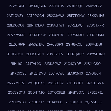
27VYT4KU
28SMQGU6
299T1G15
2A01R6QT
2AAYZL7V
2AFJGVZY
2ATPPOCH
2B2G3AW2
2BFZFCNW
2BKKV1H5
2BLDOOU6
2BRHOLRJ
2CKA0HWT
2CRELPQI
2CSOTXFR
2CVZ7WMG
2D26EBXW
2D942LRG
2DPSN680
2DU7LORM
2EZC76PR
2F53ZH8K
2FFJSSR3
2G789XQE
2G8M6D58
2HDT2UKH
2HLBXGGN
2HMC2F0V
2HO7QAUP
2HYWPJNU
2IIHI162
2J4TVL9Q
2JDKS9WZ
2JG4QYDE
2JSJLGSQ
2KKCIQS5
2KL1TDVU
2LCI7CW6
2LN9C5H3
2LVOI55N
2M7YMERZ
2MIQDBKK
2N165DB2
2NFH8OET
2NXDJSMA
2OC6YQYJ
2ODHTNIQ
2OYOC8EB
2P5KVO7J
2PB26F91
2PFU2MB3
2PGICZT7
2PJA33U1
2PK01RCU
2Q6V9UEG