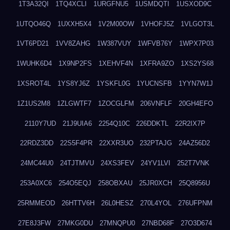
1T3A32QI
1TQ4XCLI
1URGFNU5
1USMDQTI
1USXOD9C
1UTQO46Q
1UXXH5X4
1V2M00OW
1VHOFJ5Z
1VLGOT3L
1VT6PD21
1VV8ZAHG
1W387VUY
1WFVB76Y
1WPX7P03
1WUHK6D4
1X9NP2FS
1XEHVF4N
1XFRA9ZO
1XS2YS68
1XSROT4L
1YS8YJ6Z
1YSKFL0G
1YUCNSFB
1YYN7W1J
1Z1US2M8
1ZLGWTF7
1ZOCGLFM
206VNFLF
20GH4EFO
2110Y7UD
21J9UIA6
2254Q10C
226DDKTL
22R2IX7P
22RDZ3DD
22S5F4PR
22XXR3UO
232PTAJG
24AZ56D2
24MC44U0
24TJTMVU
24XS3FEV
24YV1LVI
252T7VNK
253A0XC6
254O5EQJ
258OBXAU
25JR0XCH
25Q8956U
25RMMEOD
26HTTV6H
26L0HESZ
270L4YOL
276UFPNM
27E8J3FW
27MKG0DU
27MNQPU0
27NBD68F
27O3D674