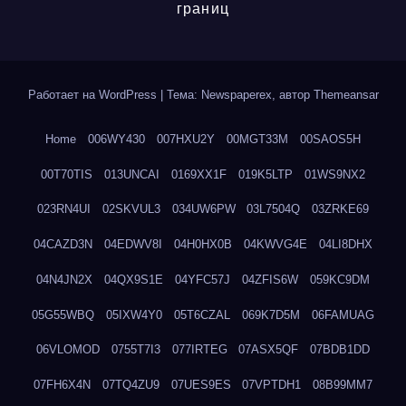
границ
Работает на WordPress
|
Тема: Newspaperex, автор
Themeansar
Home
006WY430
007HXU2Y
00MGT33M
00SAOS5H
00T70TIS
013UNCAI
0169XX1F
019K5LTP
01WS9NX2
023RN4UI
02SKVUL3
034UW6PW
03L7504Q
03ZRKE69
04CAZD3N
04EDWV8I
04H0HX0B
04KWVG4E
04LI8DHX
04N4JN2X
04QX9S1E
04YFC57J
04ZFIS6W
059KC9DM
05G55WBQ
05IXW4Y0
05T6CZAL
069K7D5M
06FAMUAG
06VLOMOD
0755T7I3
077IRTEG
07ASX5QF
07BDB1DD
07FH6X4N
07TQ4ZU9
07UES9ES
07VPTDH1
08B99MM7