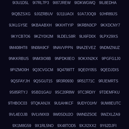
9I3U1D5L
9I7RL7P3
9I87JREW
9IDKWGWQ
9IL8EDHA
9IQBZSXG
9J0ZRBUV
9J11UAOI
9JA7JOQ9
9JHR89JS
9JKLGY5E
9KBAABXH
9KKHTYIP
9KRBN3CP
9KXDCNY7
9KYCB7O6
9KZY0X2M
9LDELS8R
9LI6FD0X
9LPX29XS
9M408HT8
9N08A9CF
9NAVVPPN
9NAZEVEZ
9NDMZNUZ
9NKKRBUS
9NM3IO8B
9NPDK8EO
9OKXN2KX
9PGFG1J0
9PIZMO0H
9Q3CVGCM
9Q4799TT
9QE0Y05S
9QEDJDIS
9QSFAYJH
9QSGU715
9R3R0930
9R51T71C
9RJEMRTS
9S85RTYJ
9SBD1GAU
9SC20R8W
9TC3RDIY
9TDEMFKU
9THBOC03
9TQKANJX
9U1AHKCF
9UDYO1HV
9UW8EUTC
9VL4EOJB
9VLVMX0I
9W0SDU2O
9WNDZ5OE
9WZXLZA9
9X1M8G59
9X1RL5NO
9X48TOD5
9XJI2XX2
9Y62DJFI