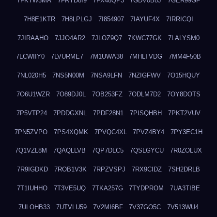
7FKTW3MA
7FRYD8I9
7FX48QP3
7GDV0B8J
7GER99GF
7H8E1KTR
7H8LPLGJ
7I854907
7IAYUF4X
7IRRICQI
7JIRAAHO
7JJO4AR2
7JLOZ9Q7
7KWC77GK
7LALYSM0
7LCWIIY0
7LVURME7
7M1UWA38
7MHLTVDG
7MM4F50B
7NL020H5
7NS5N00M
7NSA9LFN
7NZIGFWV
7O15HQUY
7O6U1WZR
7O89DJ0L
7OB253FZ
7ODLM7D2
7OY8DOTS
7P5VTP24
7PDDGXNL
7PDF28N1
7PISQHBH
7PKT2VUV
7PN5ZVPO
7PS4XQMK
7PVQC4XL
7PVZ4BY4
7PY3EC1H
7Q1VZL8M
7QAQLLVB
7QP7DLC5
7QSLGYCU
7R0ZOLUX
7R9IGDKD
7ROB1V3K
7RPZVSPJ
7RX9CIDZ
7SH2DRLB
7T1IUHHO
7T3VE5UQ
7TKA257G
7TYDPROM
7UA3TIBE
7ULOHB33
7UTVLU59
7V2MI6BF
7V37GO5C
7V513WU4