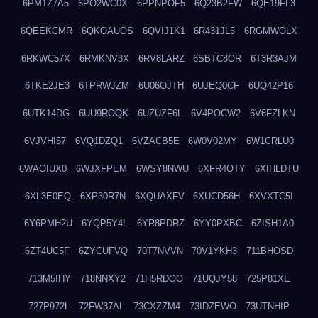
6PM1Z7A5
6PO2WC0X
6PPNPOF5
6Q23B2FW
6QE19FL3
6QEEKCMR
6QKOAUOS
6QVIJ1K1
6R431JL5
6RGMWOLX
6RKWC57X
6RMKNV3X
6RV8LARZ
6SBTC8OR
6T3R3AJM
6TKE2JE3
6TPRWJZM
6U06OJTH
6UJEQ0CF
6UQ42P16
6UTK14DG
6UU9ROQK
6UZUZF6L
6V4POCW2
6V6FZLKN
6VJVHI57
6VQ1DZQ1
6VZACB5E
6W0V02MY
6W1CRLU0
6WAOIUX0
6WJXFPEM
6WSY8NWU
6XFR4OTY
6XIHLDTU
6XL3E0EQ
6XP30R7N
6XQUAXFV
6XUCD56H
6XVXTC5I
6Y6PMH2U
6YQP5Y4L
6YR8PDRZ
6YY0PXBC
6ZISH1A0
6ZT4UC5F
6ZYCUFVQ
70T7NVVN
70V1YKH3
711BHOSD
713M5IHY
718NNXY2
71H5RDOO
71UQJY58
725P81XE
727P972L
72FW37AL
73CXZZM4
73IDZEWO
73UTNHIP