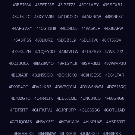
43BE766X
43EEF23E
43IP3TZ3
43OJ1AEY
43SSFXBJ
43U16JLC
43XY7A9N
441OKOJO
4474ZR0W
4489NF37
44AFGVXY
44CGH1H9
44E14L85
44VA5KJF
44XI8AFW
45A3IPS9
4601IURZ
46DGB3L9
46DLKJV6
46KT56QV
4728GJZN
47CQFY0O
47JMVITW
47TRZS70
47W8J2J2
48QJBQ0X
49MZ8W4O
49R1GYE9
49SPF3MJ
49WWVPJU
4B13IA3F
4B1N5SGO
4BOKJ6KQ
4C9HCESS
4D64LFAR
4D90P4CC
4DV2LKB3
4DWPQY14
4DYW6NWM
4DZ5J3RQ
4E402GTO
4E4R43JK
4EE6J1ME
4ENC34CO
4F88GRG8
4FDT5ITF
4GHTKFV1
4GJRPJFP
4GLC8SBG
4GOTUJAD
4GTUQOMS
4H5VY3Z1
4HCW1AJA
4HINPU4S
4HSR603T
4HVMV9QI
4I5H850W
4IL73M3I
4JGM8GIJ
4JH8IPKK