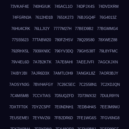
73VKAF4E
740HGIUK
745ACL1O
74DPJX4S
74DVDXRM
74FGRN3A
7612HD1B
7651K273
76BJGQ4F
76G4013Z
76HU4CRK
76LLJI2Y
7777M27H
77BED9B2
77BGMMG4
77S55623
77TABW20
780FZHSV
78Q29S80
78XWEZ88
792RHX5L
7939XN0C
796YV3DQ
79GHS38T
79L8YFMC
79V4EL6D
7A7B2KTK
7A7E8AHI
7AEEJVFI
7AGCKJXN
7AIBYJBI
7AJR6D3X
7AMTLOH9
7ANGKL8Z
7AOR3BJY
7AOSYN3G
7BVHAFGY
7C26C5EC
7C2S58N1
7C2XDJQN
7C4MI5MB
7CCV7IAS
7D5UQZFD
7D73WX32
7DULR9YN
7DXTFT0X
7DYZC5PF
7E0NDNH1
7EDB4H4S
7EE3M9WJ
7EUSEMEI
7EYNVZ6I
7FB2DR6D
7FE1WG6S
7FGV6NG8