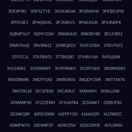
3OE9P0KI
3OPSZTYE
3OSK46GW
3P20H0VW
3PEBEUPM
3PFEI4E1
3PHQ0AXL
3PJX8KV3
3PWL81U6
3PX3NDPK
3QBNPSU7
3QPKYD3H
3R660UUO
3R8OBY8R
3RJJOB51
3RM5TAUQ
3RV0N612
3SRBQEDJ
3SXFZOBA
3TBVTN7Z
3TFI7CJL
3TKFBN73
3TTB618D
3TVMVY4A
3VPL82H9
3VS14DKC
3VX5WW8T
3VXFRWKX
3VZRTGEK
3W3MHD4O
3WAD8W9N
3WDTF1N3
3WI8G8SN
3WQDYCWK
3WTTA97N
3WU70G19
3X71FE60
3XC4DIU7
3XMIH0VI
3XMLLD4K
3XWW9P5D
3Y2Z2FMH
3YXUATB4
3Z3344KT
3ZBBJF82
3ZUNKQ9P
40PEO5RM
418TPYOG
41A6AQPI
41CR68ZC
428MPM7O
42EW9PZP
42HIOZNV
42QOZROE
437L5RRA