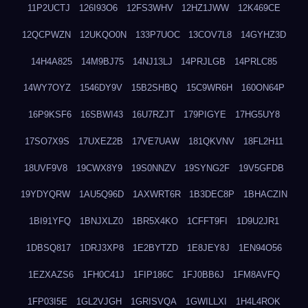
11P2UCTJ
126I93O6
12FS3WHV
12HZ1JWW
12K469CE
12QCPWZN
12UKQO0N
133P7UOC
13COV7L8
14GYHZ3D
14H4A825
14M9BJ75
14NJ13LJ
14PRJLGB
14PRLC85
14WY7OYZ
1546DY9V
15B2SHBQ
15C9WR6H
160ON64P
16P9KSF6
16SBWI43
16U7RZJT
179PIGYE
17HG5UY8
17SO7X9S
17UXEZ2B
17VE7UAW
181QKVNV
18FL2H11
18UVF9V8
19CWX8Y9
19S0NNZV
19SYNG2F
19V5GFDB
19YDYQRW
1AU5Q96D
1AXWRT6R
1B3DEC8P
1BHACZIN
1BI91YFQ
1BNJXLZ0
1BR5X4KO
1CFFT9FI
1D9U2JR1
1DBSQ817
1DRJ3XP8
1E2BYTZD
1E8JEY8J
1EN94O56
1EZXAZS6
1FH0C41J
1FIP186C
1FJ0BB6J
1FM8AVFQ
1FP03I5E
1GL2VJGH
1GRISVQA
1GWILLXI
1H4L4ROK