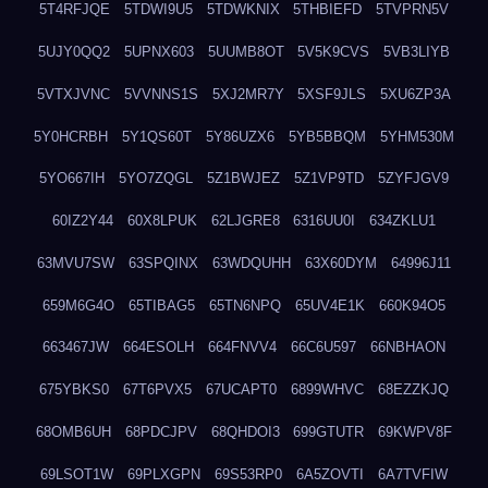
5T4RFJQE
5TDWI9U5
5TDWKNIX
5THBIEFD
5TVPRN5V
5UJY0QQ2
5UPNX603
5UUMB8OT
5V5K9CVS
5VB3LIYB
5VTXJVNC
5VVNNS1S
5XJ2MR7Y
5XSF9JLS
5XU6ZP3A
5Y0HCRBH
5Y1QS60T
5Y86UZX6
5YB5BBQM
5YHM530M
5YO667IH
5YO7ZQGL
5Z1BWJEZ
5Z1VP9TD
5ZYFJGV9
60IZ2Y44
60X8LPUK
62LJGRE8
6316UU0I
634ZKLU1
63MVU7SW
63SPQINX
63WDQUHH
63X60DYM
64996J11
659M6G4O
65TIBAG5
65TN6NPQ
65UV4E1K
660K94O5
663467JW
664ESOLH
664FNVV4
66C6U597
66NBHAON
675YBKS0
67T6PVX5
67UCAPT0
6899WHVC
68EZZKJQ
68OMB6UH
68PDCJPV
68QHDOI3
699GTUTR
69KWPV8F
69LSOT1W
69PLXGPN
69S53RP0
6A5ZOVTI
6A7TVFIW