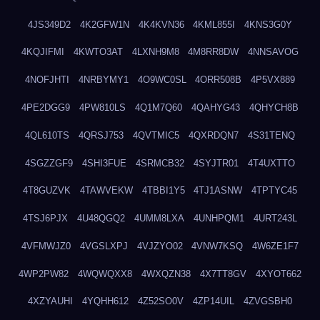
4JS349D2
4K2GFW1N
4K4KVN36
4KML855I
4KNS3G0Y
4KQJIFMI
4KWTO3AT
4LXNH9M8
4M8RR8DW
4NNSAVOG
4NOFJHTI
4NRBYMY1
4O9WC0SL
4ORR508B
4P5VX889
4PE2DGG9
4PW810LS
4Q1M7Q60
4QAHYG43
4QHYCH8B
4QL610TS
4QRSJ753
4QVTMIC5
4QXRDQN7
4S31TENQ
4SGZZGF9
4SHI3FUE
4SRMCB32
4SYJTR01
4T4UXTTO
4T8GUZVK
4TAWVEKW
4TBBI1Y5
4TJ1ASNW
4TPTYC45
4TSJ6PJX
4U48QGQ2
4UMM8LXA
4UNHPQM1
4URT243L
4VFMWJZ0
4VGSLXPJ
4VJZYO02
4VNW7KSQ
4W6ZE1F7
4WP2PW82
4WQWQXX8
4WXQZN38
4X7TT8GV
4XYOT662
4XZYAUHI
4YQHH612
4Z52SO0V
4ZP14UIL
4ZVGSBH0