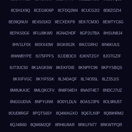
8C6H1X9Q
8CEG9O6P
8CFDQ2M4
8CUCG2I2
8D8ZOZI4
8E09QNUV
8E4S01KD
8ECXEKP8
8EK7CM3O
8EMTYC6G
8EPAS0G6
8FLU9KW0
8GN4ZHDF
8GP2U7BA
8HSUN8J4
8HV1LF0X
8I0XX43W
8IGK9S2K
8IKCGRHJ
8IN6KUU1
8IWWBYPE
8J75FPFS
8JJDB3C0
8JKNTZGY
8JO7GZIF
8JT3UC50
8K1AGK5W
8KEKFDIE
8KNPFC99
8KPYSBQS
8KXIFVGC
8KYIF5SK
8L34DAQF
8L74O55L
8LZ3S1IS
8M8UKA3C
8MLQKCFV
8N8F04EH
8NA0T4E7
8NDCJ7UZ
8NGGUDVA
8NPYUIWI
8O0YLDLN
8OASJ3P6
8OL9RU5T
8OUD8RGF
8PQTS65Y
8Q4WAGXO
8Q67LX0P
8Q89HRM2
8QJ48I60
8QM6M2QF
8RH6U9AR
8RKLFN77
8RKWTPQR