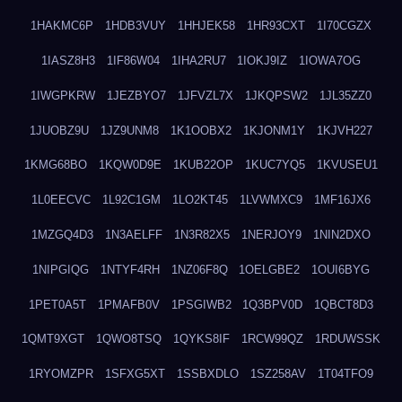
1HAKMC6P
1HDB3VUY
1HHJEK58
1HR93CXT
1I70CGZX
1IASZ8H3
1IF86W04
1IHA2RU7
1IOKJ9IZ
1IOWA7OG
1IWGPKRW
1JEZBYO7
1JFVZL7X
1JKQPSW2
1JL35ZZ0
1JUOBZ9U
1JZ9UNM8
1K1OOBX2
1KJONM1Y
1KJVH227
1KMG68BO
1KQW0D9E
1KUB22OP
1KUC7YQ5
1KVUSEU1
1L0EECVC
1L92C1GM
1LO2KT45
1LVWMXC9
1MF16JX6
1MZGQ4D3
1N3AELFF
1N3R82X5
1NERJOY9
1NIN2DXO
1NIPGIQG
1NTYF4RH
1NZ06F8Q
1OELGBE2
1OUI6BYG
1PET0A5T
1PMAFB0V
1PSGIWB2
1Q3BPV0D
1QBCT8D3
1QMT9XGT
1QWO8TSQ
1QYKS8IF
1RCW99QZ
1RDUWSSK
1RYOMZPR
1SFXG5XT
1SSBXDLO
1SZ258AV
1T04TFO9