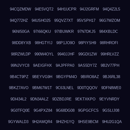
94CQZMDW
94E5VQT2
94H1UCPR
94J2GRFM
94Q4Z2L5
94Q772HZ
94USHO25
95QVZ7XT
95VSPH17
96G7WZOM
96NI50GA
97I66QKU
97IBUWKR
97N7DKJ5
984XBLDC
98DD8YXB
98HGTYIJ
98P1JO9O
98PIYSH9
98RHROFI
98RZWLDP
990W4OYL
9940JJHF
99GDI1ZW
99HRLVZZ
99NJVYC8
9AEIGFHX
9AJPFPA0
9AS5DY7Z
9B2V77PH
9B4CT9PZ
9BEYVG9H
9BGYPM4O
9BIRO8AZ
9BJ6RL38
9BKZ7AVO
9BM67W1T
9C63LNEL
9D0TQQOV
9DFN8WE0
9DI434L2
9DN34ALZ
9DZBDJRE
9EKTXKPO
9EYVNRDY
9G0TFQ0E
9G4PXZ84
9G68DG08
9GPGCFCS
9GSLIJ08
9GYWALD3
9H2AMQR4
9HIZH1YQ
9HSE9BCM
9HU2G1QA