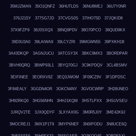
35MJZMAN
35O1QNFZ
36HUTLDS
36NU8MEJ
36U7Y0NR
376J215Y
377SG7JD
37CVGS0S
37IHO75D
37JQKID8
37X9FZP9
38J0SXQX
38NQ9PDV
38O70PCO
38QUD9KX
39D3U3A0
39LAIWA9
39LCYZRI
39MGWN55
39PXKH1B
3A43DKQP
3AGNJUCU
3ATCGY3X
3BKC9MX3
3BORDPAR
3BVH0QRQ
3BWP93L1
3BYQ70GJ
3C9KPDQV
3CL4BSMV
3EIFINEE
3EORXV8Z
3EQ3JWOM
3F09CZ9V
3F1DPDSC
3F84EALY
3GGDN4OR
3GKCN4NY
3GVOCWRP
3H28UNEO
3H92RKQ0
3HG56NHN
3HHJ1KQM
3HSTLPXX
3HSUVSEU
3JRQV2TE
3JX0QDYF
3LXYAX0G
3M0R5J0Y
3ME42K9J
3MOCREJ1
3MX1P1T9
3MYP6NEF
3N0IPODU
3N8UCE6Q
3NE5SFF6
3NH0FX33
3NISGAEP
3O3KQQ4F
3OBDFAXI