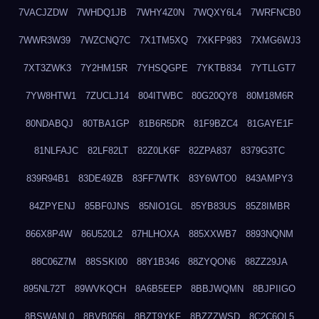
7VACJZDW
7WHDQ1JB
7WHY4Z0N
7WQXY6L4
7WRFNCB0
7WWR3W39
7WZCNQ7C
7X1TM5XQ
7XKFP983
7XMG6WJ3
7XT3ZWK3
7Y2HM15R
7YHSQGPE
7YKTB834
7YTLLGT7
7YW8HTW1
7ZUCLJ14
804ITWBC
80G20QY8
80M18M6R
80NDABQJ
80TBA1GP
81B6R5DR
81F9BZC4
81GAYE1F
81NLFAJC
82LF82LT
82Z0LK6F
82ZPA837
8379G3TC
839R94B1
83DE49ZB
83FF7WTK
83Y6WTO0
843AMPY3
84ZPYENJ
85BF0JNS
85NIO1GL
85YB83US
85Z8IMBR
866X8P4W
86U520L2
87HLHOXA
885XXWB7
8893NQNM
88C06Z7M
88SSKI00
88Y1B346
88ZYQON6
88ZZ29JA
895NL72T
89WVKQCH
8A6B5EEP
8BBJWQMN
8BJPIIGO
8BSWANL0
8BVB056I
8BZT9YKF
8BZZZWSD
8C2C6QL5