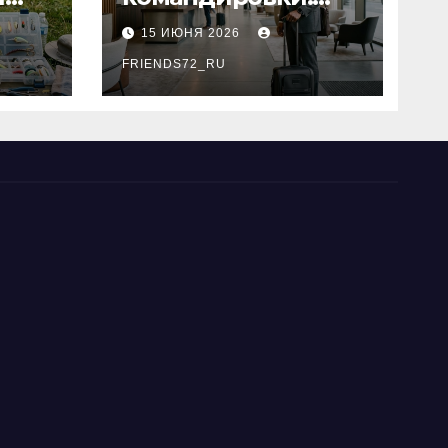
основные
15 ИЮНЯ 2026
критерии выбора
типы
FRIENDS72_RU