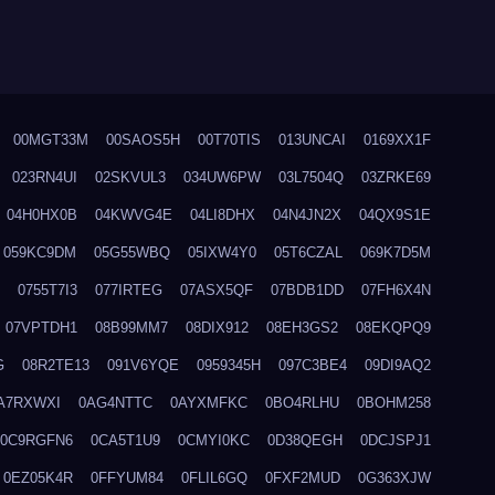
00MGT33M
00SAOS5H
00T70TIS
013UNCAI
0169XX1F
023RN4UI
02SKVUL3
034UW6PW
03L7504Q
03ZRKE69
04H0HX0B
04KWVG4E
04LI8DHX
04N4JN2X
04QX9S1E
059KC9DM
05G55WBQ
05IXW4Y0
05T6CZAL
069K7D5M
0755T7I3
077IRTEG
07ASX5QF
07BDB1DD
07FH6X4N
07VPTDH1
08B99MM7
08DIX912
08EH3GS2
08EKQPQ9
G
08R2TE13
091V6YQE
0959345H
097C3BE4
09DI9AQ2
A7RXWXI
0AG4NTTC
0AYXMFKC
0BO4RLHU
0BOHM258
0C9RGFN6
0CA5T1U9
0CMYI0KC
0D38QEGH
0DCJSPJ1
0EZ05K4R
0FFYUM84
0FLIL6GQ
0FXF2MUD
0G363XJW