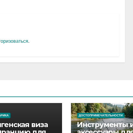
торизоваться
.
БРИКА
ДОСТОПРИМЕЧАТЕЛЬНОСТИ
генская виза
Инструменты 
Францию для
аксессуары дл