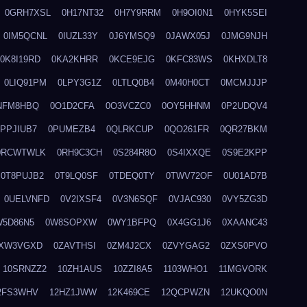
0GRH7XSL
0H17NT32
0H7Y9RRM
0H9OI0N1
0HYK5SEI
0IM5QCNL
0IUZL33Y
0J6YMSQ9
0JAWX05J
0JMG9NJH
0K8I19RD
0KA2KHRR
0KCE9EJG
0KFC83WS
0KHXDLT8
0LIQ91PM
0LPY3G1Z
0LTLQ0B4
0M40H0CT
0MCMJJJP
NFM8HBQ
0O1D2CFA
0O3VCZC0
0OY5HHNM
0P2UDQV4
0PPJIUB7
0PUMEZB4
0QLRKCUP
0QO261FR
0QR27BKM
0RCWTWLK
0RH9C3CH
0S284R8O
0S4IXXQE
0S9E2KPP
0T8PUJB2
0T9LQ0SF
0TDEQ0TY
0TWV72OF
0U01AD7B
0UELVNFD
0V2IXSF4
0V3N6SQF
0VJAC930
0VY5ZG3D
W5D86N5
0W8SOPXW
0WY1BFPQ
0X4GG1J6
0XAANC43
XW3VGXD
0ZAVTHSI
0ZM4J2CX
0ZVYGAG2
0ZXS0PVO
10SRNZZ2
10ZH1AUS
10ZZI8A5
1103WHO1
11MGVORK
2FS3WHV
12HZ1JWW
12K469CE
12QCPWZN
12UKQO0N