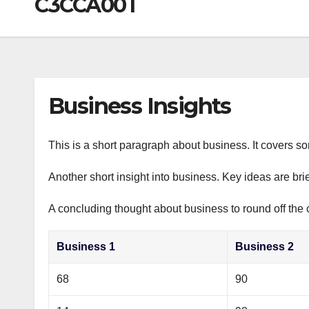
C3CCA00T
р
a
i
A
а
m
k
p
в
i
p
и
т
Business Insights
ь
This is a short paragraph about business. It covers s
Another short insight into business. Key ideas are bri
A concluding thought about business to round off the 
Business 1
Business 2
68
90