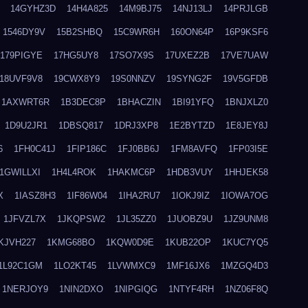
14GYHZ3D
14H4A825
14M9BJ75
14NJ13LJ
14PRJLGB
1546DY9V
15B2SHBQ
15C9WR6H
160ON64P
16P9KSF6
179PIGYE
17HG5UY8
17SO7X9S
17UXEZ2B
17VE7UAW
18UVF9V8
19CWX8Y9
19S0NNZV
19SYNG2F
19V5GFDB
1AXWRT6R
1B3DEC8P
1BHACZIN
1BI91YFQ
1BNJXLZ0
1D9U2JR1
1DBSQ817
1DRJ3XP8
1E2BYTZD
1E8JEY8J
6
1FH0C41J
1FIP186C
1FJ0BB6J
1FM8AVFQ
1FP03I5E
1GWILLXI
1H4L4ROK
1HAKMC6P
1HDB3VUY
1HHJEK58
X
1IASZ8H3
1IF86W04
1IHA2RU7
1IOKJ9IZ
1IOWA7OG
1JFVZL7X
1JKQPSW2
1JL35ZZ0
1JUOBZ9U
1JZ9UNM8
KJVH227
1KMG68BO
1KQW0D9E
1KUB22OP
1KUC7YQ5
1L92C1GM
1LO2KT45
1LVWMXC9
1MF16JX6
1MZGQ4D3
1NERJOY9
1NIN2DXO
1NIPGIQG
1NTYF4RH
1NZ06F8Q