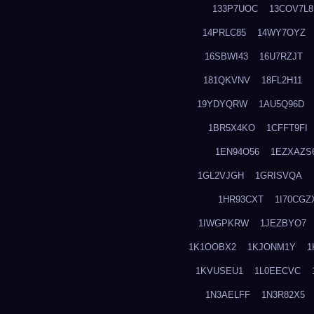
133P7UOC
13COV7L8
14PRLC85
14WY7OYZ
16SBWI43
16U7RZJT
181QKVNV
18FL2H11
19YDYQRW
1AU5Q96D
1BR5X4KO
1CFFT9FI
1EN94O56
1EZXAZS
1GL2VJGH
1GRISVQA
1HR93CXT
1I70CGZ
1IWGPKRW
1JEZBYO7
1K1OOBX2
1KJONM1Y
1
1KVUSEU1
1L0EECVC
1N3AELFF
1N3R82X5