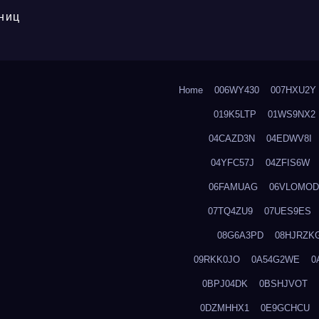
ниц
Home
006WY430
007HXU2Y
019K5LTP
01WS9NX2
04CAZD3N
04EDWV8I
04YFC57J
04ZFIS6W
06FAMUAG
06VLOMOD
07TQ4ZU9
07UES9ES
08G6A3PD
08HJRZK
09RKK0JO
0A54G2WE
0
0BPJ04DK
0BSHJVOT
0DZMHHX1
0E9GCHCU