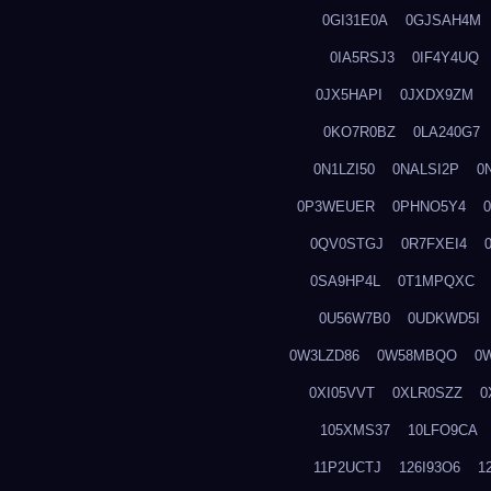
0GI31E0A
0GJSAH4M
0IA5RSJ3
0IF4Y4UQ
0JX5HAPI
0JXDX9ZM
0KO7R0BZ
0LA240G7
0N1LZI50
0NALSI2P
0
0P3WEUER
0PHNO5Y4
0QV0STGJ
0R7FXEI4
0SA9HP4L
0T1MPQXC
0U56W7B0
0UDKWD5I
0W3LZD86
0W58MBQO
0
0XI05VVT
0XLR0SZZ
0
105XMS37
10LFO9CA
11P2UCTJ
126I93O6
1