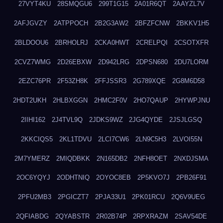
27VYT4KU
28SMQGU6
299T1G15
2A01R6QT
2AAYZL7V
2AFJGVZY
2ATPPOCH
2B2G3AW2
2BFZFCNW
2BKKV1H5
2BLDOOU6
2BRHOLRJ
2CKA0HWT
2CRELPQI
2CSOTXFR
2CVZ7WMG
2D26EBXW
2D942LRG
2DPSN680
2DU7LORM
2EZC76PR
2F53ZH8K
2FFJSSR3
2G789XQE
2G8M6D58
2HDT2UKH
2HLBXGGN
2HMC2F0V
2HO7QAUP
2HYWPJNU
2IIHI162
2J4TVL9Q
2JDKS9WZ
2JG4QYDE
2JSJLGSQ
2KKCIQS5
2KL1TDVU
2LCI7CW6
2LN9C5H3
2LVOI55N
2M7YMERZ
2MIQDBKK
2N165DB2
2NFH8OET
2NXDJSMA
2OC6YQYJ
2ODHTNIQ
2OYOC8EB
2P5KVO7J
2PB26F91
2PFU2MB3
2PGICZT7
2PJA33U1
2PK01RCU
2Q6V9UEG
2QFIABDG
2QYABSTR
2R02B74P
2RPXRAZM
2SAV54DE