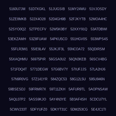
5160U7JM
51D7XGKL
51JUGSIB
51MY24WU
51VJOSDY
51ZE8MKB
522X4O28
52D4GH9B
52FJKYTB
52MOA4HC
52SYO0Q2
52TPECFV
52W5K0BY
52XXY91Q
53ATDBWI
53EKZAMH
53Z8FUAW
54PKU5CO
551HGV0S
553WPS4S
55FLR3W1
55IE9L4V
55JKJF3L
55NCOA72
55QDIRSM
55XAQHMU
56975PIR
56GSA0U2
56QN3KEB
56SCV4BG
571FDQ4T
5771DEGW
57G6BV7Y
57IUFJJS
57LA2HJ6
57N9R0VG
57Z141YR
584ZQC53
58G12L5U
595U946N
59BSESDJ
59FRMR7X
59T11ZKH
5AFUR9TL
5AOPNSAW
5AQL07P2
5ASS9KJO
5AY4N3YE
5B3AF4SH
5CDCU7YL
5CWV233T
5DFYUFZ0
5DKYT31C
5DM253CG
5E4JC1TI