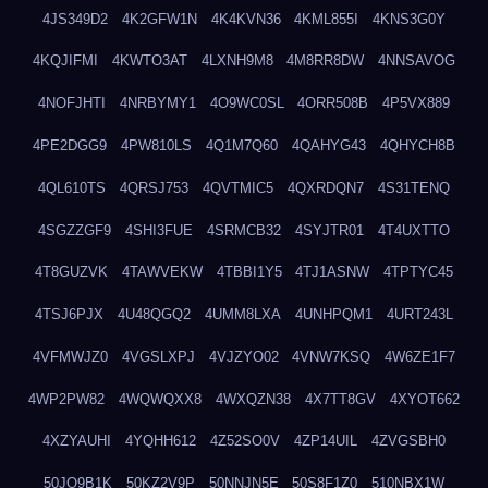
4JS349D2
4K2GFW1N
4K4KVN36
4KML855I
4KNS3G0Y
4KQJIFMI
4KWTO3AT
4LXNH9M8
4M8RR8DW
4NNSAVOG
4NOFJHTI
4NRBYMY1
4O9WC0SL
4ORR508B
4P5VX889
4PE2DGG9
4PW810LS
4Q1M7Q60
4QAHYG43
4QHYCH8B
4QL610TS
4QRSJ753
4QVTMIC5
4QXRDQN7
4S31TENQ
4SGZZGF9
4SHI3FUE
4SRMCB32
4SYJTR01
4T4UXTTO
4T8GUZVK
4TAWVEKW
4TBBI1Y5
4TJ1ASNW
4TPTYC45
4TSJ6PJX
4U48QGQ2
4UMM8LXA
4UNHPQM1
4URT243L
4VFMWJZ0
4VGSLXPJ
4VJZYO02
4VNW7KSQ
4W6ZE1F7
4WP2PW82
4WQWQXX8
4WXQZN38
4X7TT8GV
4XYOT662
4XZYAUHI
4YQHH612
4Z52SO0V
4ZP14UIL
4ZVGSBH0
50JO9B1K
50KZ2V9P
50NNJN5E
50S8F1Z0
510NBX1W