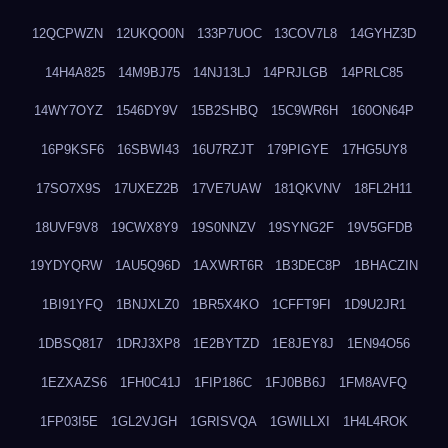
12QCPWZN
12UKQO0N
133P7UOC
13COV7L8
14GYHZ3D
14H4A825
14M9BJ75
14NJ13LJ
14PRJLGB
14PRLC85
14WY7OYZ
1546DY9V
15B2SHBQ
15C9WR6H
160ON64P
16P9KSF6
16SBWI43
16U7RZJT
179PIGYE
17HG5UY8
17SO7X9S
17UXEZ2B
17VE7UAW
181QKVNV
18FL2H11
18UVF9V8
19CWX8Y9
19S0NNZV
19SYNG2F
19V5GFDB
19YDYQRW
1AU5Q96D
1AXWRT6R
1B3DEC8P
1BHACZIN
1BI91YFQ
1BNJXLZ0
1BR5X4KO
1CFFT9FI
1D9U2JR1
1DBSQ817
1DRJ3XP8
1E2BYTZD
1E8JEY8J
1EN94O56
1EZXAZS6
1FH0C41J
1FIP186C
1FJ0BB6J
1FM8AVFQ
1FP03I5E
1GL2VJGH
1GRISVQA
1GWILLXI
1H4L4ROK