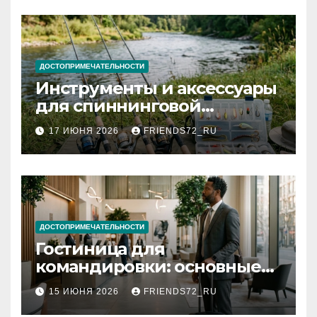
ДОСТОПРИМЕЧАТЕЛЬНОСТИ
Инструменты и аксессуары
для спиннинговой
рыбалки: назначение и
17 ИЮНЯ 2026
FRIENDS72_RU
типы
ДОСТОПРИМЕЧАТЕЛЬНОСТИ
Гостиница для
командировки: основные
критерии выбора
15 ИЮНЯ 2026
FRIENDS72_RU