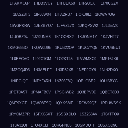
1HAKMC6P
1HDB3VUY
1HHJEK58
1HR93CXT
1I70CGZX
1IASZ8H3
1IF86W04
1IHA2RU7
1IOKJ9IZ
1IOWA7OG
1IWGPKRW
1JEZBYO7
1JFVZL7X
1JKQPSW2
1JL35ZZ0
1JUOBZ9U
1JZ9UNM8
1K1OOBX2
1KJONM1Y
1KJVH227
1KMG68BO
1KQW0D9E
1KUB22OP
1KUC7YQ5
1KVUSEU1
1L0EECVC
1L92C1GM
1LO2KT45
1LVWMXC9
1MF16JX6
1MZGQ4D3
1N3AELFF
1N3R82X5
1NERJOY9
1NIN2DXO
1NIPGIQG
1NTYF4RH
1NZ06F8Q
1OELGBE2
1OUI6BYG
1PET0A5T
1PMAFB0V
1PSGIWB2
1Q3BPV0D
1QBCT8D3
1QMT9XGT
1QWO8TSQ
1QYKS8IF
1RCW99QZ
1RDUWSSK
1RYOMZPR
1SFXG5XT
1SSBXDLO
1SZ258AV
1T04TFO9
1T3A32QI
1TQ4XCLI
1URGFNU5
1USMDQTI
1USXOD9C