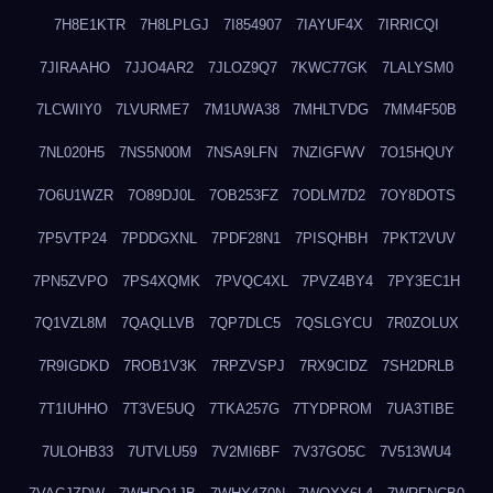
7H8E1KTR
7H8LPLGJ
7I854907
7IAYUF4X
7IRRICQI
7JIRAAHO
7JJO4AR2
7JLOZ9Q7
7KWC77GK
7LALYSM0
7LCWIIY0
7LVURME7
7M1UWA38
7MHLTVDG
7MM4F50B
7NL020H5
7NS5N00M
7NSA9LFN
7NZIGFWV
7O15HQUY
7O6U1WZR
7O89DJ0L
7OB253FZ
7ODLM7D2
7OY8DOTS
7P5VTP24
7PDDGXNL
7PDF28N1
7PISQHBH
7PKT2VUV
7PN5ZVPO
7PS4XQMK
7PVQC4XL
7PVZ4BY4
7PY3EC1H
7Q1VZL8M
7QAQLLVB
7QP7DLC5
7QSLGYCU
7R0ZOLUX
7R9IGDKD
7ROB1V3K
7RPZVSPJ
7RX9CIDZ
7SH2DRLB
7T1IUHHO
7T3VE5UQ
7TKA257G
7TYDPROM
7UA3TIBE
7ULOHB33
7UTVLU59
7V2MI6BF
7V37GO5C
7V513WU4