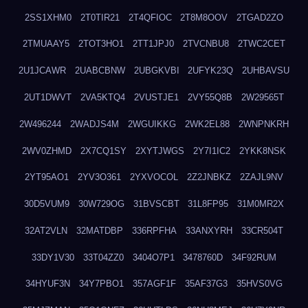
2SS1XHM0
2T0TIR21
2T4QFIOC
2T8M8OOV
2TGAD2ZO
2TMUAAY5
2TOT3HO1
2TT1JPJ0
2TVCNBU8
2TWC2CET
2U1JCAWR
2UABCBNW
2UBGKVBI
2UFYK23Q
2UHBAVSU
2UT1DWVT
2VA5KTQ4
2VUSTJE1
2VY55Q8B
2W29565T
2W496244
2WADJS4M
2WGUIKKG
2WK2EL88
2WNPNKRH
2WV0ZHMD
2X7CQ1SY
2XYTJWGS
2Y7I1IC2
2YKK8NSK
2YT95AO1
2YV3O361
2YXVOCOL
2Z2JNBKZ
2ZAJL9NV
30D5VUM9
30W729OG
31BVSCBT
31L8FP95
31M0MR2X
32AT2VLN
32MATDBP
336RPFHA
33ANXYRH
33CR504T
33DY1V30
33T04ZZ0
3404O7P1
3478760D
34F92RUM
34HYUF3N
34Y7PBO1
357AGF1F
35AF37G3
35HVS0VG