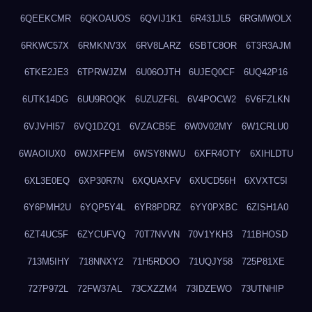
6QEEKCMR
6QKOAUOS
6QVIJ1K1
6R431JL5
6RGMWOLX
6RKWC57X
6RMKNV3X
6RV8LARZ
6SBTC8OR
6T3R3AJM
6TKE2JE3
6TPRWJZM
6U06OJTH
6UJEQ0CF
6UQ42P16
6UTK14DG
6UU9ROQK
6UZUZF6L
6V4POCW2
6V6FZLKN
6VJVHI57
6VQ1DZQ1
6VZACB5E
6W0V02MY
6W1CRLU0
6WAOIUX0
6WJXFPEM
6WSY8NWU
6XFR4OTY
6XIHLDTU
6XL3E0EQ
6XP30R7N
6XQUAXFV
6XUCD56H
6XVXTC5I
6Y6PMH2U
6YQP5Y4L
6YR8PDRZ
6YY0PXBC
6ZISH1A0
6ZT4UC5F
6ZYCUFVQ
70T7NVVN
70V1YKH3
711BHOSD
713M5IHY
718NNXY2
71H5RDOO
71UQJY58
725P81XE
727P972L
72FW37AL
73CXZZM4
73IDZEWO
73UTNHIP