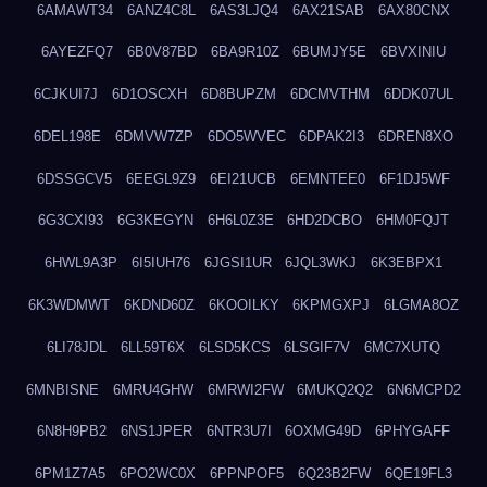
6AMAWT34
6ANZ4C8L
6AS3LJQ4
6AX21SAB
6AX80CNX
6AYEZFQ7
6B0V87BD
6BA9R10Z
6BUMJY5E
6BVXINIU
6CJKUI7J
6D1OSCXH
6D8BUPZM
6DCMVTHM
6DDK07UL
6DEL198E
6DMVW7ZP
6DO5WVEC
6DPAK2I3
6DREN8XO
6DSSGCV5
6EEGL9Z9
6EI21UCB
6EMNTEE0
6F1DJ5WF
6G3CXI93
6G3KEGYN
6H6L0Z3E
6HD2DCBO
6HM0FQJT
6HWL9A3P
6I5IUH76
6JGSI1UR
6JQL3WKJ
6K3EBPX1
6K3WDMWT
6KDND60Z
6KOOILKY
6KPMGXPJ
6LGMA8OZ
6LI78JDL
6LL59T6X
6LSD5KCS
6LSGIF7V
6MC7XUTQ
6MNBISNE
6MRU4GHW
6MRWI2FW
6MUKQ2Q2
6N6MCPD2
6N8H9PB2
6NS1JPER
6NTR3U7I
6OXMG49D
6PHYGAFF
6PM1Z7A5
6PO2WC0X
6PPNPOF5
6Q23B2FW
6QE19FL3