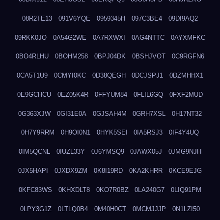
08R2TE13
091V6YQE
0959345H
097C3BE4
09DI9AQ2
09RKK0JO
0A54G2WE
0A7RXWXI
0AG4NTTC
0AYXMFKC
0BO4RLHU
0BOHM258
0BPJ04DK
0BSHJVOT
0C9RGFN6
0CA5T1U9
0CMYI0KC
0D38QEGH
0DCJSPJ1
0DZMHHX1
0E9GCHCU
0EZ05K4R
0FFYUM84
0FLIL6GQ
0FXF2MUD
0G363XJW
0GI31E0A
0GJSAH4M
0GRH7XSL
0H17NT32
0H7Y9RRM
0H9OI0N1
0HYK5SEI
0IA5RSJ3
0IF4Y4UQ
0IM5QCNL
0IUZL33Y
0J6YMSQ9
0JAWX05J
0JMG9NJH
0JX5HAPI
0JXDX9ZM
0K8I19RD
0KA2KHRR
0KCE9EJG
0KFC83WS
0KHXDLT8
0KO7R0BZ
0LA240G7
0LIQ91PM
0LPY3G1Z
0LTLQ0B4
0M40H0CT
0MCMJJJP
0N1LZI50