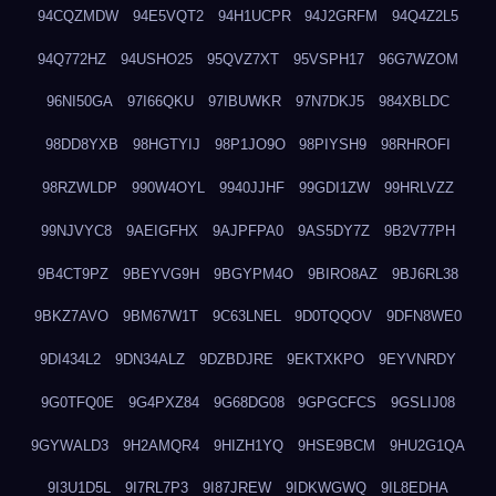
94CQZMDW
94E5VQT2
94H1UCPR
94J2GRFM
94Q4Z2L5
94Q772HZ
94USHO25
95QVZ7XT
95VSPH17
96G7WZOM
96NI50GA
97I66QKU
97IBUWKR
97N7DKJ5
984XBLDC
98DD8YXB
98HGTYIJ
98P1JO9O
98PIYSH9
98RHROFI
98RZWLDP
990W4OYL
9940JJHF
99GDI1ZW
99HRLVZZ
99NJVYC8
9AEIGFHX
9AJPFPA0
9AS5DY7Z
9B2V77PH
9B4CT9PZ
9BEYVG9H
9BGYPM4O
9BIRO8AZ
9BJ6RL38
9BKZ7AVO
9BM67W1T
9C63LNEL
9D0TQQOV
9DFN8WE0
9DI434L2
9DN34ALZ
9DZBDJRE
9EKTXKPO
9EYVNRDY
9G0TFQ0E
9G4PXZ84
9G68DG08
9GPGCFCS
9GSLIJ08
9GYWALD3
9H2AMQR4
9HIZH1YQ
9HSE9BCM
9HU2G1QA
9I3U1D5L
9I7RL7P3
9I87JREW
9IDKWGWQ
9IL8EDHA