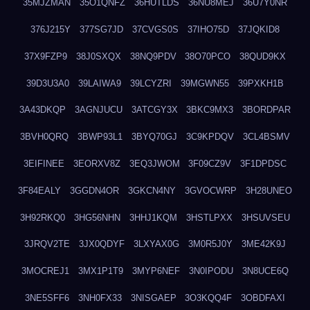
35MJZMAN
35O1QNFZ
36HUTLDS
36NU8MEJ
36U7Y0NR
376J215Y
377SG7JD
37CVGS0S
37IHO75D
37JQKID8
37X9FZP9
38J0SXQX
38NQ9PDV
38O70PCO
38QUD9KX
39D3U3A0
39LAIWA9
39LCYZRI
39MGWN55
39PXKH1B
3A43DKQP
3AGNJUCU
3ATCGY3X
3BKC9MX3
3BORDPAR
3BVH0QRQ
3BWP93L1
3BYQ70GJ
3C9KPDQV
3CL4BSMV
3EIFINEE
3EORXV8Z
3EQ3JWOM
3F09CZ9V
3F1DPDSC
3F84EALY
3GGDN4OR
3GKCN4NY
3GVOCWRP
3H28UNEO
3H92RKQ0
3HG56NHN
3HHJ1KQM
3HSTLPXX
3HSUVSEU
3JRQV2TE
3JX0QDYF
3LXYAX0G
3M0R5J0Y
3ME42K9J
3MOCREJ1
3MX1P1T9
3MYP6NEF
3N0IPODU
3N8UCE6Q
3NE5SFF6
3NH0FX33
3NISGAEP
3O3KQQ4F
3OBDFAXI