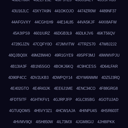
43U16JLC
43XY7A9N
441OKOJO
4474ZR0W
4489NF37
44AFGVXY
44CGH1H9
44E14L85
44VA5KJF
44XI8AFW
45A3IPS9
4601IURZ
46DGB3L9
46DLKJV6
46KT56QV
4728GJZN
47CQFY0O
47JMVITW
47TRZS70
47W8J2J2
48QJBQ0X
49MZ8W4O
49R1GYE9
49SPF3MJ
49WWVPJU
4B13IA3F
4B1N5SGO
4BOKJ6KQ
4C9HCESS
4D64LFAR
4D90P4CC
4DV2LKB3
4DWPQY14
4DYW6NWM
4DZ5J3RQ
4E402GTO
4E4R43JK
4EE6J1ME
4ENC34CO
4F88GRG8
4FDT5ITF
4GHTKFV1
4GJRPJFP
4GLC8SBG
4GOTUJAD
4GTUQOMS
4H5VY3Z1
4HCW1AJA
4HINPU4S
4HSR603T
4HVMV9QI
4I5H850W
4IL73M3I
4JGM8GIJ
4JH8IPKK