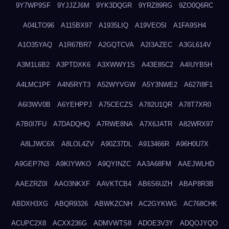
9Y7WP9SF
9YJJZJ6M
9YK3DQGR
9YRZ89RG
9ZO0Q6RC
A04LTO96
A115BX97
A1935LIQ
A19VEO5I
A1FA9SH4
A1O35YAQ
A1R67BR7
A2GQTCVA
A2I3AZEC
A3GL614V
A3M1L6B2
A3PTDXK6
A3XWWY1S
A43E85C2
A4IUYB5H
A4LMC1PF
A4N5RYT3
A52WYVGW
A5Y3NWE2
A627I8F1
A6I3WV0B
A6YEHPPJ
A75CECZS
A782U1QR
A78T7XR0
A7B0I7FU
A7DADQHQ
A7RWE8NA
A7X6JATR
A82WRX97
A8LJWC6X
A8LOL4ZV
A90Z37DL
A913466R
A96H0U7X
A9GEP7N3
A9KIYWKO
A9QYINZC
AA3A68FM
AAEJWLHD
AAEZRZ0I
AAO3NKXF
AAVKTCB4
AB6S6UZH
ABAP8R3B
ABDXH3XG
ABQR9326
ABWKZCNH
AC2GYKWG
AC768CHK
ACUPC2X8
ACXX236G
ADMVWTS8
ADOE3V3Y
ADQOJYQO