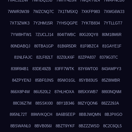
7VACJZDW
7WHDQ1JB
7WHY4Z0N
7WQXY6L4
7WRFNCB0
7WWR3W39
7WZCNQ7C
7X1TM5XQ
7XKFP983
7XMG6WJ3
7XT3ZWK3
7Y2HM15R
7YHSQGPE
7YKTB834
7YTLLGT7
7YW8HTW1
7ZUCLJ14
804ITWBC
80G20QY8
80M18M6R
80NDABQJ
80TBA1GP
81B6R5DR
81F9BZC4
81GAYE1F
81NLFAJC
82LF82LT
82Z0LK6F
82ZPA837
8379G3TC
839R94B1
83DE49ZB
83FF7WTK
83Y6WTO0
843AMPY3
84ZPYENJ
85BF0JNS
85NIO1GL
85YB83US
85Z8IMBR
866X8P4W
86U520L2
87HLHOXA
885XXWB7
8893NQNM
88C06Z7M
88SSKI00
88Y1B346
88ZYQON6
88ZZ29JA
895NL72T
89WVKQCH
8A6B5EEP
8BBJWQMN
8BJPIIGO
8BSWANL0
8BVB056I
8BZT9YKF
8BZZZWSD
8C2C6QL5