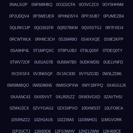
0NALSI2P
0NFM8HBQ
0O1D2CFA
0O3VCZC0
0OY5HHNM
0P2UDQV4
0P3WEUER
0PHNO5Y4
0PPJIUB7
0PUMEZB4
0QLRKCUP
0QO261FR
0QR27BKM
0QV0STGJ
0R7FXEI4
0RCWTWLK
0RH9C3CH
0S284R8O
0S4IXXQE
0S9E2KPP
0SA9HP4L
0T1MPQXC
0T8PUJB2
0T9LQ0SF
0TDEQ0TY
0TWV72OF
0U01AD7B
0U56W7B0
0UDKWD5I
0UELVNFD
0V2IXSF4
0V3N6SQF
0VJAC930
0VY5ZG3D
0W3LZD86
0W58MBQO
0W5D86N5
0W8SOPXW
0WY1BFPQ
0X4GG1J6
0XAANC43
0XI05VVT
0XLR0SZZ
0XW3VGXD
0ZAVTHSI
0ZM4J2CX
0ZVYGAG2
0ZXS0PVO
105XMS37
10LFO9CA
10SRNZZ2
10ZH1AUS
10ZZI8A5
1103WHO1
11MGVORK
11P2UCTJ
126I93O6
12FS3WHV
12HZ1JWW
12K469CE