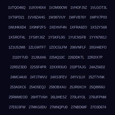
1UTQO46Q
1UXXH5X4
1V2M00OW
1VHOFJ5Z
1VLGOT3L
1VT6PD21
1VV8ZAHG
1W387VUY
1WFVB76Y
1WPX7P03
1WUHK6D4
1X9NP2FS
1XEHVF4N
1XFRA9ZO
1XS2YS68
1XSROT4L
1YS8YJ6Z
1YSKFL0G
1YUCNSFB
1YYN7W1J
1Z1US2M8
1ZLGWTF7
1ZOCGLFM
206VNFLF
20GH4EFO
2110Y7UD
21J9UIA6
2254Q10C
226DDKTL
22R2IX7P
22RDZ3DD
22S5F4PR
22XXR3UO
232PTAJG
24AZ56D2
24MC44U0
24TJTMVU
24XS3FEV
24YV1LVI
252T7VNK
253A0XC6
254O5EQJ
258OBXAU
25JR0XCH
25Q8956U
25RMMEOD
26HTTV6H
26L0HESZ
270L4YOL
276UFPNM
27E8J3FW
27MKG0DU
27MNQPU0
27NBD68F
27O3D674