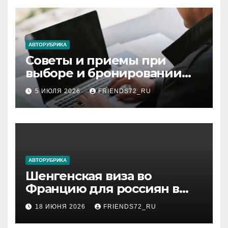
АВТОРУБРИКА
Советы и приемы при
выборе и бронировании
авиабилетов
5 ИЮЛЯ 2026
FRIENDS72_RU
АВТОРУБРИКА
Шенгенская виза во
Францию для россиян в
2026 году: сроки от 3 дней
18 ИЮНЯ 2026
FRIENDS72_RU
и список необходимых
документов