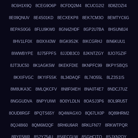
8C6H1X9Q
8CEG9O6P
8CFDQ2M4
8CUCG2I2
8D8ZOZI4
8E09QNUV
8E4S01KD
8ECXEKP8
8EK7CM3O
8EMTYC6G
8EPAS0G6
8FLU9KW0
8GN4ZHDF
8GP2U7BA
8HSUN8J4
8HV1LF0X
8I0XX43W
8IGK9S2K
8IKCGRHJ
8IN6KUU1
8IWWBYPE
8J75FPFS
8JJDB3C0
8JKNTZGY
8JO7GZIF
8JT3UC50
8K1AGK5W
8KEKFDIE
8KNPFC99
8KPYSBQS
8KXIFVGC
8KYIF5SK
8L34DAQF
8L74O55L
8LZ3S1IS
8M8UKA3C
8MLQKCFV
8N8F04EH
8NA0T4E7
8NDCJ7UZ
8NGGUDVA
8NPYUIWI
8O0YLDLN
8OASJ3P6
8OL9RU5T
8OUD8RGF
8PQTS65Y
8Q4WAGXO
8Q67LX0P
8Q89HRM2
8QJ48I60
8QM6M2QF
8RH6U9AR
8RKLFN77
8RKWTPQR
8RYF58IR
8S2Y754U
8S6FCGLW
8SGHCITQ
8SJXN2QY