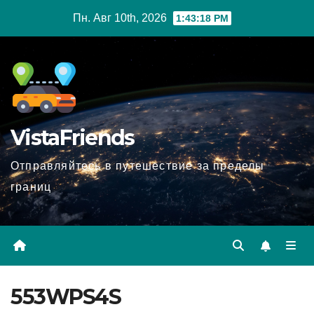
Перейти
Пн. Авг 10th, 2026
1:43:19 PM
к
содержимому
VistaFriends
Отправляйтесь в путешествие за пределы
границ
553WPS4S