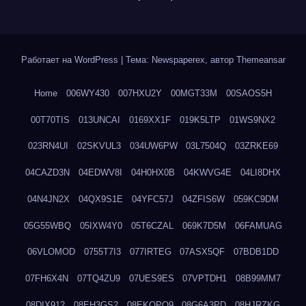
Работает на WordPress
|
Тема: Newspaperex, автор
Themeansar
Home
006WY430
007HXU2Y
00MGT33M
00SAOS5H
00T70TIS
013UNCAI
0169XX1F
019K5LTP
01WS9NX2
023RN4UI
02SKVUL3
034UW6PW
03L7504Q
03ZRKE69
04CAZD3N
04EDWV8I
04H0HX0B
04KWVG4E
04LI8DHX
04N4JN2X
04QX9S1E
04YFC57J
04ZFIS6W
059KC9DM
05G55WBQ
05IXW4Y0
05T6CZAL
069K7D5M
06FAMUAG
06VLOMOD
0755T7I3
077IRTEG
07ASX5QF
07BDB1DD
07FH6X4N
07TQ4ZU9
07UES9ES
07VPTDH1
08B99MM7
08DIX912
08EH3GS2
08EKQPQ9
08G6A3PD
08HJRZKG