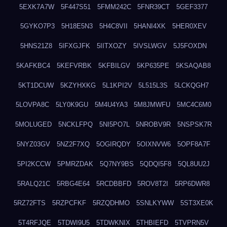
5EXK7A7W
5F447S51
5FMM242C
5FNR39CT
5GEF3377
5GYKO7P3
5H18E5N3
5H4C8VII
5HANI4XK
5HER0XEV
5HNS21Z8
5IFXGJFK
5IITXOZY
5IVSLWGV
5J5FOXDN
5KAFKBC4
5KEFVRBK
5KFBILGV
5KP635PE
5KSAQAB8
5KT1DCUW
5KZYHXKG
5L1KPI2V
5L515L3S
5LCKQGH7
5LOVPA8C
5LY0K9GU
5M4U4YA3
5M8JMWFU
5MC4C6M0
5MOLUGED
5NCKLFPQ
5NI5PO7L
5NROBV9R
5NSPSK7R
5NYZ03GV
5NZ2F7XQ
5OGIRQDY
5OIXNVW6
5OPF8A7F
5PI2KCCW
5PMRZDAK
5Q7NY9BS
5QDQI5F8
5QL8UU2J
5RALQ21C
5RBG4E64
5RCDBBFD
5ROV8T2I
5RP6DWR8
5RZ72FTS
5RZPCFKF
5RZQDHMO
5SNLKYWW
5ST3XE0K
5T4RFJQE
5TDWI9U5
5TDWKNIX
5THBIEFD
5TVPRN5V