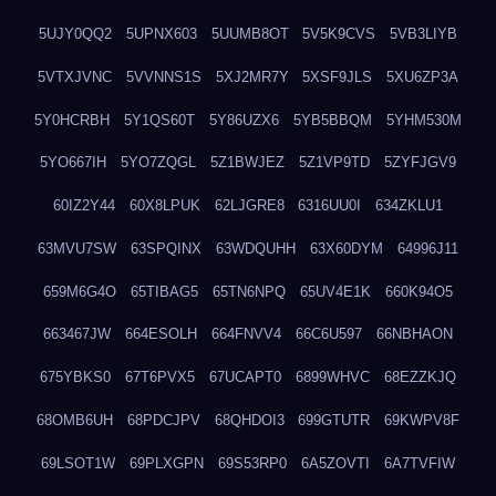
5UJY0QQ2
5UPNX603
5UUMB8OT
5V5K9CVS
5VB3LIYB
5VTXJVNC
5VVNNS1S
5XJ2MR7Y
5XSF9JLS
5XU6ZP3A
5Y0HCRBH
5Y1QS60T
5Y86UZX6
5YB5BBQM
5YHM530M
5YO667IH
5YO7ZQGL
5Z1BWJEZ
5Z1VP9TD
5ZYFJGV9
60IZ2Y44
60X8LPUK
62LJGRE8
6316UU0I
634ZKLU1
63MVU7SW
63SPQINX
63WDQUHH
63X60DYM
64996J11
659M6G4O
65TIBAG5
65TN6NPQ
65UV4E1K
660K94O5
663467JW
664ESOLH
664FNVV4
66C6U597
66NBHAON
675YBKS0
67T6PVX5
67UCAPT0
6899WHVC
68EZZKJQ
68OMB6UH
68PDCJPV
68QHDOI3
699GTUTR
69KWPV8F
69LSOT1W
69PLXGPN
69S53RP0
6A5ZOVTI
6A7TVFIW