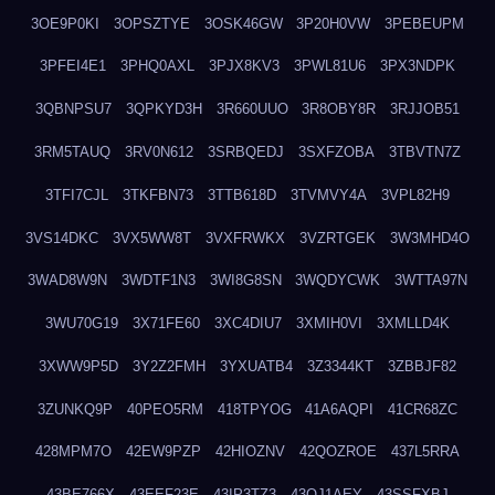
3OE9P0KI
3OPSZTYE
3OSK46GW
3P20H0VW
3PEBEUPM
3PFEI4E1
3PHQ0AXL
3PJX8KV3
3PWL81U6
3PX3NDPK
3QBNPSU7
3QPKYD3H
3R660UUO
3R8OBY8R
3RJJOB51
3RM5TAUQ
3RV0N612
3SRBQEDJ
3SXFZOBA
3TBVTN7Z
3TFI7CJL
3TKFBN73
3TTB618D
3TVMVY4A
3VPL82H9
3VS14DKC
3VX5WW8T
3VXFRWKX
3VZRTGEK
3W3MHD4O
3WAD8W9N
3WDTF1N3
3WI8G8SN
3WQDYCWK
3WTTA97N
3WU70G19
3X71FE60
3XC4DIU7
3XMIH0VI
3XMLLD4K
3XWW9P5D
3Y2Z2FMH
3YXUATB4
3Z3344KT
3ZBBJF82
3ZUNKQ9P
40PEO5RM
418TPYOG
41A6AQPI
41CR68ZC
428MPM7O
42EW9PZP
42HIOZNV
42QOZROE
437L5RRA
43BE766X
43EEF23E
43IP3TZ3
43OJ1AEY
43SSFXBJ