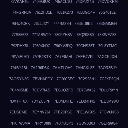
73VKAF4E
740HGIUK
745ACL1O
74DPJX4S
74DVDXRM
74FGRN3A
7612HD1B
7651K273
76BJGQ4F
76G4013Z
76HU4CRK
76LLJI2Y
7777M27H
77BED9B2
77BGMMG4
77S55623
77TABW20
780FZHSV
78Q29S80
78XWEZ88
792RHX5L
7939XN0C
796YV3DQ
79GHS38T
79L8YFMC
79V4EL6D
7A7B2KTK
7A7E8AHI
7AEEJVFI
7AGCKJXN
7AIBYJBI
7AJR6D3X
7AMTLOH9
7ANGKL8Z
7AOR3BJY
7AOSYN3G
7BVHAFGY
7C26C5EC
7C2S58N1
7C2XDJQN
7C4MI5MB
7CCV7IAS
7D5UQZFD
7D73WX32
7DULR9YN
7DXTFT0X
7DYZC5PF
7E0NDNH1
7EDB4H4S
7EE3M9WJ
7EUSEMEI
7EYNVZ6I
7FB2DR6D
7FE1WG6S
7FGV6NG8
7FKTW3MA
7FRYD8I9
7FX48QP3
7GDV0B8J
7GER99GF