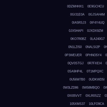
0DZMHHX1
0E9GCHCU
0GI31E0A
0GJSAH4M
0IA5RSJ3
0IF4Y4UQ
0JX5HAPI
0JXDX9ZM
0KO7R0BZ
0LA240G7
0N1LZI50
0NALSI2P
0
0P3WEUER
0PHNO5Y4
0QV0STGJ
0R7FXEI4
0SA9HP4L
0T1MPQXC
0U56W7B0
0UDKWD5I
0W3LZD86
0W58MBQO
0
0XI05VVT
0XLR0SZZ
0
105XMS37
10LFO9CA