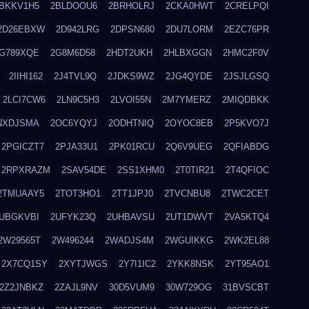
BKKV1H5
2BLDOOU6
2BRHOLRJ
2CKA0HWT
2CRELPQI
2D26EBXW
2D942LRG
2DPSN680
2DU7LORM
2EZC76PR
G789XQE
2G8M6D58
2HDT2UKH
2HLBXGGN
2HMC2F0V
2IIHI162
2J4TVL9Q
2JDKS9WZ
2JG4QYDE
2JSJLGSQ
2LCI7CW6
2LN9C5H3
2LVOI55N
2M7YMERZ
2MIQDBKK
NXDJSMA
2OC6YQYJ
2ODHTNIQ
2OYOC8EB
2P5KVO7J
2PGICZT7
2PJA33U1
2PK01RCU
2Q6V9UEG
2QFIABDG
2RPXRAZM
2SAV54DE
2SS1XHM0
2T0TIR21
2T4QFIOC
2TMUAAY5
2TOT3HO1
2TT1JPJ0
2TVCNBU8
2TWC2CET
UBGKVBI
2UFYK23Q
2UHBAVSU
2UT1DWVT
2VA5KTQ4
2W29565T
2W496244
2WADJS4M
2WGUIKKG
2WK2EL88
2X7CQ1SY
2XYTJWGS
2Y7I1IC2
2YKK8NSK
2YT95AO1
2Z2JNBKZ
2ZAJL9NV
30D5VUM9
30W729OG
31BVSCBT