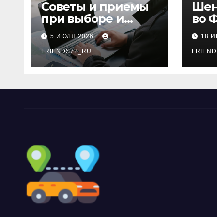
ki
Советы и приемы
Шен
при выборе и
во 
бронировании
рос
5 ИЮЛЯ 2026
18 
авиабилетов
году
FRIENDS72_RU
дне
FRIEND
нео
док