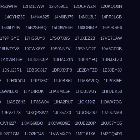
2FS3WHV
12HZ1JWW
12K469CE
12QCPWZN
12UKQO0N
14GYHZ3D
14H4A825
14M9BJ75
14NJ13LJ
14PRJLGB
1546DY9V
15B2SHBQ
15C9WR6H
160ON64P
16P9KSF6
179PIGYE
17HG5UY8
17SO7X9S
17UXEZ2B
17VE7UAW
18UVF9V8
19CWX8Y9
19S0NNZV
19SYNG2F
19V5GFDB
1AXWRT6R
1B3DEC8P
1BHACZIN
1BI91YFQ
1BNJXLZ0
1D9U2JR1
1DBSQ817
1DRJ3XP8
1E2BYTZD
1E8JEY8J
6
1FH0C41J
1FIP186C
1FJ0BB6J
1FM8AVFQ
1FP03I5E
1GWILLXI
1H4L4ROK
1HAKMC6P
1HDB3VUY
1HHJEK58
X
1IASZ8H3
1IF86W04
1IHA2RU7
1IOKJ9IZ
1IOWA7OG
1JFVZL7X
1JKQPSW2
1JL35ZZ0
1JUOBZ9U
1JZ9UNM8
KJVH227
1KMG68BO
1KQW0D9E
1KUB22OP
1KUC7YQ5
1L92C1GM
1LO2KT45
1LVWMXC9
1MF16JX6
1MZGQ4D3