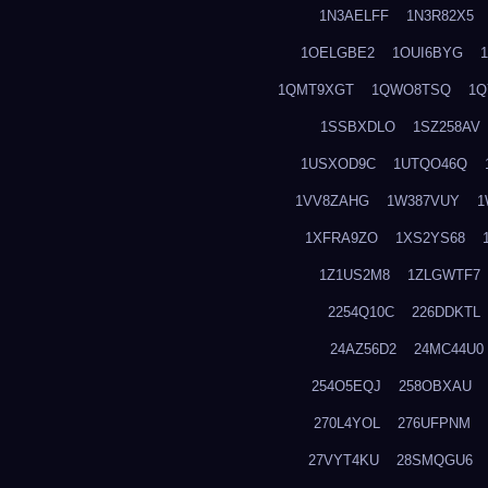
1N3AELFF
1N3R82X5
1OELGBE2
1OUI6BYG
1QMT9XGT
1QWO8TSQ
1Q
1SSBXDLO
1SZ258AV
1USXOD9C
1UTQO46Q
1VV8ZAHG
1W387VUY
1
1XFRA9ZO
1XS2YS68
1Z1US2M8
1ZLGWTF7
2254Q10C
226DDKTL
24AZ56D2
24MC44U0
254O5EQJ
258OBXAU
270L4YOL
276UFPNM
27VYT4KU
28SMQGU6