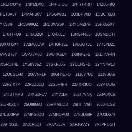
1NERJOY9
1NIN2DXO
1NIPGIQG
1NTYF4RH
1NZ06F8Q
1PET0A5T
1PMAFB0V
1PSGIWB2
1Q3BPV0D
1QBCT8D3
YKS8IF
1RCW99QZ
1RDUWSSK
1RYOMZPR
1SFXG5XT
1T04TFO9
1T3A32QI
1TQ4XCLI
1URGFNU5
1USMDQTI
1UXXH5X4
1V2M00OW
1VHOFJ5Z
1VLGOT3L
1VT6PD21
WFVB76Y
1WPX7P03
1WUHK6D4
1X9NP2FS
1XEHVF4N
1XSROT4L
1YS8YJ6Z
1YSKFL0G
1YUCNSFB
1YYN7W1J
1ZOCGLFM
206VNFLF
20GH4EFO
2110Y7UD
21J9UIA6
22R2IX7P
22RDZ3DD
22S5F4PR
22XXR3UO
232PTAJG
24TJTMVU
24XS3FEV
24YV1LVI
252T7VNK
253A0XC6
25JR0XCH
25Q8956U
25RMMEOD
26HTTV6H
26L0HESZ
27E8J3FW
27MKG0DU
27MNQPU0
27NBD68F
27O3D674
299T1G15
2A01R6QT
2AAYZL7V
2AFJGVZY
2ATPPOCH