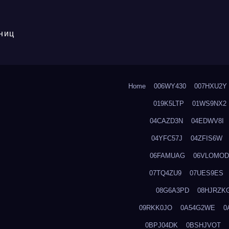
ниц
Home
006WY430
007HXU2Y
019K5LTP
01WS9NX2
04CAZD3N
04EDWV8I
04YFC57J
04ZFIS6W
06FAMUAG
06VLOMOD
07TQ4ZU9
07UES9ES
08G6A3PD
08HJRZK
09RKK0JO
0A54G2WE
0
0BPJ04DK
0BSHJVOT