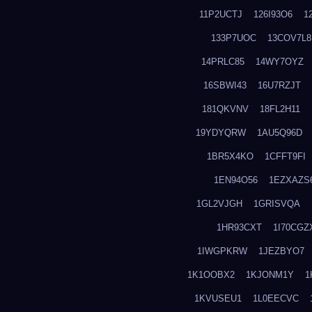
11P2UCTJ
126I93O6
1
133P7UOC
13COV7L8
14PRLC85
14WY7OYZ
16SBWI43
16U7RZJT
181QKVNV
18FL2H11
19YDYQRW
1AU5Q96D
1BR5X4KO
1CFFT9FI
1EN94O56
1EZXAZS
1GL2VJGH
1GRISVQA
1HR93CXT
1I70CGZ
1IWGPKRW
1JEZBYO7
1K1OOBX2
1KJONM1Y
1
1KVUSEU1
1L0EECVC