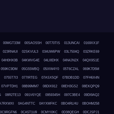
00MGT33M
00SAOS5H
00T70TIS
013UNCAI
0169XX1F
023RN4UI
02SKVUL3
034UW6PW
03L7504Q
03ZRKE69
04H0HX0B
04KWVG4E
04LI8DHX
04N4JN2X
04QX9S1E
059KC9DM
05G55WBQ
05IXW4Y0
05T6CZAL
069K7D5M
0755T7I3
077IRTEG
07ASX5QF
07BDB1DD
07FH6X4N
07VPTDH1
08B99MM7
08DIX912
08EH3GS2
08EKQPQ9
G
08R2TE13
091V6YQE
0959345H
097C3BE4
09DI9AQ2
A7RXWXI
0AG4NTTC
0AYXMFKC
0BO4RLHU
0BOHM258
0C9RGFN6
0CA5T1U9
0CMYI0KC
0D38QEGH
0DCJSPJ1