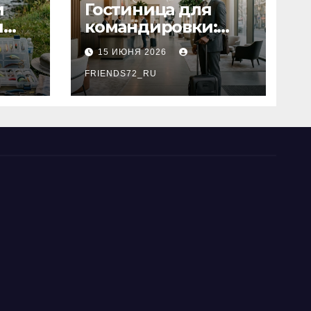
и
Гостиница для
я
командировки:
основные
15 ИЮНЯ 2026
критерии выбора
типы
FRIENDS72_RU