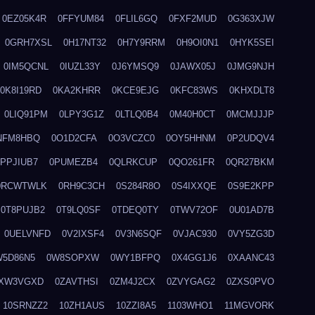
0EZ05K4R
0FFYUM84
0FLIL6GQ
0FXF2MUD
0G363XJW
0GRH7XSL
0H17NT32
0H7Y9RRM
0H9OI0N1
0HYK5SEI
0IM5QCNL
0IUZL33Y
0J6YMSQ9
0JAWX05J
0JMG9NJH
0K8I19RD
0KA2KHRR
0KCE9EJG
0KFC83WS
0KHXDLT8
0LIQ91PM
0LPY3G1Z
0LTLQ0B4
0M40H0CT
0MCMJJJP
NFM8HBQ
0O1D2CFA
0O3VCZC0
0OY5HHNM
0P2UDQV4
0PPJIUB7
0PUMEZB4
0QLRKCUP
0QO261FR
0QR27BKM
0RCWTWLK
0RH9C3CH
0S284R8O
0S4IXXQE
0S9E2KPP
0T8PUJB2
0T9LQ0SF
0TDEQ0TY
0TWV72OF
0U01AD7B
0UELVNFD
0V2IXSF4
0V3N6SQF
0VJAC930
0VY5ZG3D
W5D86N5
0W8SOPXW
0WY1BFPQ
0X4GG1J6
0XAANC43
XW3VGXD
0ZAVTHSI
0ZM4J2CX
0ZVYGAG2
0ZXS0PVO
10SRNZZ2
10ZH1AUS
10ZZI8A5
1103WHO1
11MGVORK