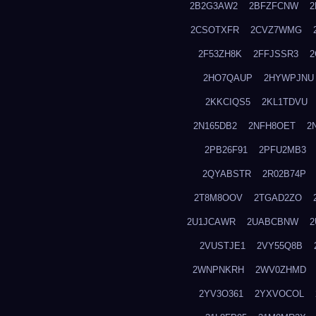
2B2G3AW2
2BFZFCNW
2
2CSOTXFR
2CVZ7WMG
2F53ZH8K
2FFJSSR3
2
2HO7QAUP
2HYWPJNU
2KKCIQS5
2KL1TDVU
2N165DB2
2NFH8OET
2
2PB26F91
2PFU2MB3
2QYABSTR
2R02B74P
2T8M8OOV
2TGAD2ZO
2U1JCAWR
2UABCBNW
2
2VUSTJE1
2VY55Q8B
2WNPNKRH
2WV0ZHMD
2YV3O361
2YXVOCOL