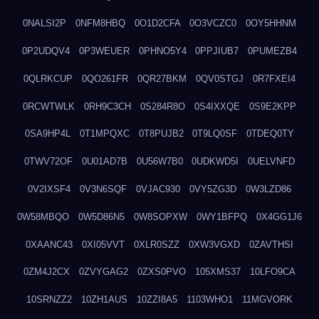
0NALSI2P
0NFM8HBQ
0O1D2CFA
0O3VCZC0
0OY5HHNM
0P2UDQV4
0P3WEUER
0PHNO5Y4
0PPJIUB7
0PUMEZB4
0QLRKCUP
0QO261FR
0QR27BKM
0QV0STGJ
0R7FXEI4
0RCWTWLK
0RH9C3CH
0S284R8O
0S4IXXQE
0S9E2KPP
0SA9HP4L
0T1MPQXC
0T8PUJB2
0T9LQ0SF
0TDEQ0TY
0TWV72OF
0U01AD7B
0U56W7B0
0UDKWD5I
0UELVNFD
0V2IXSF4
0V3N6SQF
0VJAC930
0VY5ZG3D
0W3LZD86
0W58MBQO
0W5D86N5
0W8SOPXW
0WY1BFPQ
0X4GG1J6
0XAANC43
0XI05VVT
0XLR0SZZ
0XW3VGXD
0ZAVTHSI
0ZM4J2CX
0ZVYGAG2
0ZXS0PVO
105XMS37
10LFO9CA
10SRNZZ2
10ZH1AUS
10ZZI8A5
1103WHO1
11MGVORK