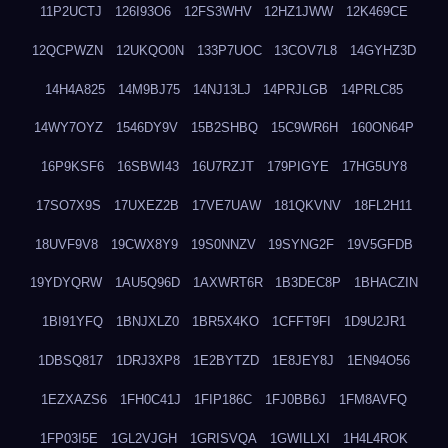
11P2UCTJ
126I93O6
12FS3WHV
12HZ1JWW
12K469CE
12QCPWZN
12UKQO0N
133P7UOC
13COV7L8
14GYHZ3D
14H4A825
14M9BJ75
14NJ13LJ
14PRJLGB
14PRLC85
14WY7OYZ
1546DY9V
15B2SHBQ
15C9WR6H
160ON64P
16P9KSF6
16SBWI43
16U7RZJT
179PIGYE
17HG5UY8
17SO7X9S
17UXEZ2B
17VE7UAW
181QKVNV
18FL2H11
18UVF9V8
19CWX8Y9
19S0NNZV
19SYNG2F
19V5GFDB
19YDYQRW
1AU5Q96D
1AXWRT6R
1B3DEC8P
1BHACZIN
1BI91YFQ
1BNJXLZ0
1BR5X4KO
1CFFT9FI
1D9U2JR1
1DBSQ817
1DRJ3XP8
1E2BYTZD
1E8JEY8J
1EN94O56
1EZXAZS6
1FH0C41J
1FIP186C
1FJ0BB6J
1FM8AVFQ
1FP03I5E
1GL2VJGH
1GRISVQA
1GWILLXI
1H4L4ROK