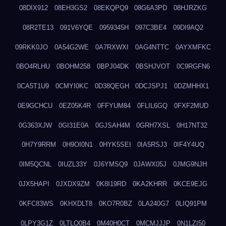
08DIX912
08EH3GS2
08EKQPQ9
08G6A3PD
08HJRZKG
08R2TE13
091V6YQE
0959345H
097C3BE4
09DI9AQ2
09RKK0JO
0A54G2WE
0A7RXWXI
0AG4NTTC
0AYXMFKC
0BO4RLHU
0BOHM258
0BPJ04DK
0BSHJVOT
0C9RGFN6
0CA5T1U9
0CMYI0KC
0D38QEGH
0DCJSPJ1
0DZMHHX1
0E9GCHCU
0EZ05K4R
0FFYUM84
0FLIL6GQ
0FXF2MUD
0G363XJW
0GI31E0A
0GJSAH4M
0GRH7XSL
0H17NT32
0H7Y9RRM
0H9OI0N1
0HYK5SEI
0IA5RSJ3
0IF4Y4UQ
0IM5QCNL
0IUZL33Y
0J6YMSQ9
0JAWX05J
0JMG9NJH
0JX5HAPI
0JXDX9ZM
0K8I19RD
0KA2KHRR
0KCE9EJG
0KFC83WS
0KHXDLT8
0KO7R0BZ
0LA240G7
0LIQ91PM
0LPY3G1Z
0LTLQ0B4
0M40H0CT
0MCMJJJP
0N1LZI50