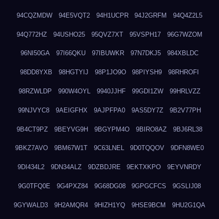
94CQZMDW
94E5VQT2
94H1UCPR
94J2GRFM
94Q4Z2L5
94Q772HZ
94USHO25
95QVZ7XT
95VSPH17
96G7WZOM
96NI50GA
97I66QKU
97IBUWKR
97N7DKJ5
984XBLDC
98DD8YXB
98HGTYIJ
98P1JO9O
98PIYSH9
98RHROFI
98RZWLDP
990W4OYL
9940JJHF
99GDI1ZW
99HRLVZZ
99NJVYC8
9AEIGFHX
9AJPFPA0
9AS5DY7Z
9B2V77PH
9B4CT9PZ
9BEYVG9H
9BGYPM4O
9BIRO8AZ
9BJ6RL38
9BKZ7AVO
9BM67W1T
9C63LNEL
9D0TQQOV
9DFN8WE0
9DI434L2
9DN34ALZ
9DZBDJRE
9EKTXKPO
9EYVNRDY
9G0TFQ0E
9G4PXZ84
9G68DG08
9GPGCFCS
9GSLIJ08
9GYWALD3
9H2AMQR4
9HIZH1YQ
9HSE9BCM
9HU2G1QA