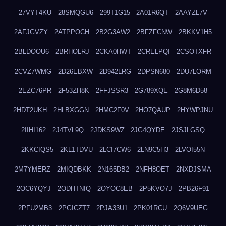
27VYT4KU
28SMQGU6
299T1G15
2A01R6QT
2AAYZL7V
2AFJGVZY
2ATPPOCH
2B2G3AW2
2BFZFCNW
2BKKV1H5
2BLDOOU6
2BRHOLRJ
2CKA0HWT
2CRELPQI
2CSOTXFR
2CVZ7WMG
2D26EBXW
2D942LRG
2DPSN680
2DU7LORM
2EZC76PR
2F53ZH8K
2FFJSSR3
2G789XQE
2G8M6D58
2HDT2UKH
2HLBXGGN
2HMC2F0V
2HO7QAUP
2HYWPJNU
2IIHI162
2J4TVL9Q
2JDKS9WZ
2JG4QYDE
2JSJLGSQ
2KKCIQS5
2KL1TDVU
2LCI7CW6
2LN9C5H3
2LVOI55N
2M7YMERZ
2MIQDBKK
2N165DB2
2NFH8OET
2NXDJSMA
2OC6YQYJ
2ODHTNIQ
2OYOC8EB
2P5KVO7J
2PB26F91
2PFU2MB3
2PGICZT7
2PJA33U1
2PK01RCU
2Q6V9UEG