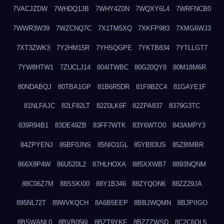
7VACJZDW
7WHDQ1JB
7WHY4Z0N
7WQXY6L4
7WRFNCB0
7WWR3W39
7WZCNQ7C
7X1TM5XQ
7XKFP983
7XMG6WJ3
7XT3ZWK3
7Y2HM15R
7YHSQGPE
7YKTB834
7YTLLGT7
7YW8HTW1
7ZUCLJ14
804ITWBC
80G20QY8
80M18M6R
80NDABQJ
80TBA1GP
81B6R5DR
81F9BZC4
81GAYE1F
81NLFAJC
82LF82LT
82Z0LK6F
82ZPA837
8379G3TC
839R94B1
83DE49ZB
83FF7WTK
83Y6WTO0
843AMPY3
84ZPYENJ
85BF0JNS
85NIO1GL
85YB83US
85Z8IMBR
866X8P4W
86U520L2
87HLHOXA
885XXWB7
8893NQNM
88C06Z7M
88SSKI00
88Y1B346
88ZYQON6
88ZZ29JA
895NL72T
89WVKQCH
8A6B5EEP
8BBJWQMN
8BJPIIGO
8BSWANL0
8BVB056I
8BZT9YKF
8BZZZWSD
8C2C6QL5