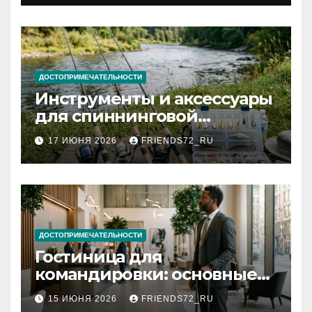
документов
ДОСТОПРИМЕЧАТЕЛЬНОСТИ
Инструменты и аксессуары
для спиннинговой
рыбалки: назначение и
17 ИЮНЯ 2026
FRIENDS72_RU
типы
ДОСТОПРИМЕЧАТЕЛЬНОСТИ
Гостиница для
командировки: основные
критерии выбора
15 ИЮНЯ 2026
FRIENDS72_RU