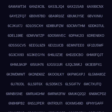
6AMAWT34
6ANZ4C8L
6AS3LJQ4
6AX21SAB
6AX80CNX
6AYEZFQ7
6B0V87BD
6BA9R10Z
6BUMJY5E
6BVXINIU
6CJKUI7J
6D1OSCXH
6D8BUPZM
6DCMVTHM
6DDK07UL
6DEL198E
6DMVW7ZP
6DO5WVEC
6DPAK2I3
6DREN8XO
6DSSGCV5
6EEGL9Z9
6EI21UCB
6EMNTEE0
6F1DJ5WF
6G3CXI93
6G3KEGYN
6H6L0Z3E
6HD2DCBO
6HM0FQJT
6HWL9A3P
6I5IUH76
6JGSI1UR
6JQL3WKJ
6K3EBPX1
6K3WDMWT
6KDND60Z
6KOOILKY
6KPMGXPJ
6LGMA8OZ
6LI78JDL
6LL59T6X
6LSD5KCS
6LSGIF7V
6MC7XUTQ
6MNBISNE
6MRU4GHW
6MRWI2FW
6MUKQ2Q2
6N6MCPD2
6N8H9PB2
6NS1JPER
6NTR3U7I
6OXMG49D
6PHYGAFF