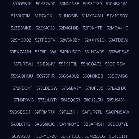
50JO9B1K
50KZ2V9P
50NNJN5E
50S8F1Z0
510NBX1W
5160U7JM
51D7XGKL
51JUGSIB
51MY24WU
51VJOSDY
51ZE8MKB
522X4O28
52D4GH9B
52FJKYTB
52MOA4HC
52SYO0Q2
52TPECFV
52W5K0BY
52XXY91Q
53ATDBWI
53EKZAMH
53Z8FUAW
54PKU5CO
551HGV0S
553WPS4S
55FLR3W1
55IE9L4V
55JKJF3L
55NCOA72
55QDIRSM
55XAQHMU
56975PIR
56GSA0U2
56QN3KEB
56SCV4BG
571FDQ4T
5771DEGW
57G6BV7Y
57IUFJJS
57LA2HJ6
57N9R0VG
57Z141YR
584ZQC53
58G12L5U
595U946N
59BSESDJ
59FRMR7X
59T11ZKH
5AFUR9TL
5AOPNSAW
5AQL07P2
5ASS9KJO
5AY4N3YE
5B3AF4SH
5CDCU7YL
5CWV233T
5DFYUFZ0
5DKYT31C
5DM253CG
5E4JC1TI