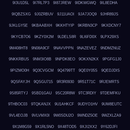
9I3U1D5L
9I7RL7P3
9I87JREW
9IDKWGWQ
9IL8EDHA
9IQBZSXG
9J0ZRBUV
9J11UAOI
9JA7JOQ9
9JHR89JS
9JKLGY5E
9KBAABXH
9KKHTYIP
9KRBN3CP
9KXDCNY7
9KYCB7O6
9KZY0X2M
9LDELS8R
9LI6FD0X
9LPX29XS
9M408HT8
9N08A9CF
9NAVVPPN
9NAZEVEZ
9NDMZNUZ
9NKKRBUS
9NM3IO8B
9NPDK8EO
9OKXN2KX
9PGFG1J0
9PIZMO0H
9Q3CVGCM
9Q4799TT
9QE0Y05S
9QEDJDIS
9QSFAYJH
9QSGU715
9R3R0930
9R51T71C
9RJEMRTS
9S85RTYJ
9SBD1GAU
9SC20R8W
9TC3RDIY
9TDEMFKU
9THBOC03
9TQKANJX
9U1AHKCF
9UDYO1HV
9UW8EUTC
9VL4EOJB
9VLVMX0I
9W0SDU2O
9WNDZ5OE
9WZXLZA9
9X1M8G59
9X1RL5NO
9X48TOD5
9XJI2XX2
9Y62DJFI