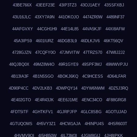
43BE766X
43EEF23E
43IP3TZ3
43OJ1AEY
43SSFXBJ
43U16JLC
43XY7A9N
441OKOJO
4474ZR0W
4489NF37
44AFGVXY
44CGH1H9
44E14L85
44VA5KJF
44XI8AFW
45A3IPS9
4601IURZ
46DGB3L9
46DLKJV6
46KT56QV
4728GJZN
47CQFY0O
47JMVITW
47TRZS70
47W8J2J2
48QJBQ0X
49MZ8W4O
49R1GYE9
49SPF3MJ
49WWVPJU
4B13IA3F
4B1N5SGO
4BOKJ6KQ
4C9HCESS
4D64LFAR
4D90P4CC
4DV2LKB3
4DWPQY14
4DYW6NWM
4DZ5J3RQ
4E402GTO
4E4R43JK
4EE6J1ME
4ENC34CO
4F88GRG8
4FDT5ITF
4GHTKFV1
4GJRPJFP
4GLC8SBG
4GOTUJAD
4GTUQOMS
4H5VY3Z1
4HCW1AJA
4HINPU4S
4HSR603T
4HVMV9QI
4I5H850W
4IL73M3I
4JGM8GIJ
4JH8IPKK