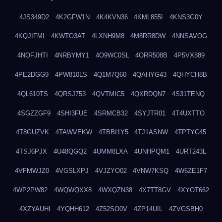
4JS349D2
4K2GFW1N
4K4KVN36
4KML855I
4KNS3G0Y
4KQJIFMI
4KWTO3AT
4LXNH9M8
4M8RR8DW
4NNSAVOG
4NOFJHTI
4NRBYMY1
4O9WC0SL
4ORR508B
4P5VX889
4PE2DGG9
4PW810LS
4Q1M7Q60
4QAHYG43
4QHYCH8B
4QL610TS
4QRSJ753
4QVTMIC5
4QXRDQN7
4S31TENQ
4SGZZGF9
4SHI3FUE
4SRMCB32
4SYJTR01
4T4UXTTO
4T8GUZVK
4TAWVEKW
4TBBI1Y5
4TJ1ASNW
4TPTYC45
4TSJ6PJX
4U48QGQ2
4UMM8LXA
4UNHPQM1
4URT243L
4VFMWJZ0
4VGSLXPJ
4VJZYO02
4VNW7KSQ
4W6ZE1F7
4WP2PW82
4WQWQXX8
4WXQZN38
4X7TT8GV
4XYOT662
4XZYAUHI
4YQHH612
4Z52SO0V
4ZP14UIL
4ZVGSBH0