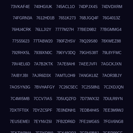
73VKAF4E
740HGIUK
745ACL1O
74DPJX4S
74DVDXRM
74FGRN3A
7612HD1B
7651K273
76BJGQ4F
76G4013Z
76HU4CRK
76LLJI2Y
7777M27H
77BED9B2
77BGMMG4
77S55623
77TABW20
780FZHSV
78Q29S80
78XWEZ88
792RHX5L
7939XN0C
796YV3DQ
79GHS38T
79L8YFMC
79V4EL6D
7A7B2KTK
7A7E8AHI
7AEEJVFI
7AGCKJXN
7AIBYJBI
7AJR6D3X
7AMTLOH9
7ANGKL8Z
7AOR3BJY
7AOSYN3G
7BVHAFGY
7C26C5EC
7C2S58N1
7C2XDJQN
7C4MI5MB
7CCV7IAS
7D5UQZFD
7D73WX32
7DULR9YN
7DXTFT0X
7DYZC5PF
7E0NDNH1
7EDB4H4S
7EE3M9WJ
7EUSEMEI
7EYNVZ6I
7FB2DR6D
7FE1WG6S
7FGV6NG8