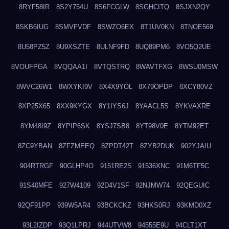
8RYF58IR
8S2Y754U
8S6FCGLW
8SGHCITQ
8SJXN2QY
8SKB6IUG
8SMVFVDF
8SWZO6EX
8T1UV0KN
8TNOE569
8U58PZ5Z
8U9XSZTE
8ULNF9FD
8UQ89PM6
8VO5Q2UE
8VOUFPGA
8VQQAA1I
8VTQSTRQ
8WAVTFXG
8WSU0MSW
8WVC26W1
8WXYKI9V
8X4X9YOL
8X79OPDP
8XCY80VZ
8XP25X65
8XX9KYGX
8Y1IYS6J
8YAACL5S
8YKVAXRE
8YM48I9Z
8YPIP6SK
8YSJ7SB8
8YT98V0E
8YTM92ET
8ZC9YBAN
8ZFZMEEQ
8ZPDT42T
8ZYB2DUK
902YJAIU
904RTRGF
90GLHP4O
9151RE2S
91536XNC
91M6TF5C
91S40MFE
927W4109
92D4V1SF
92NJMW74
92QEGUIC
92QF91PP
939W5AR4
93BCKCKZ
93HKS0RJ
93KMD0XZ
93L2IZDP
93Q1LPRJ
944UTVW8
94555E9U
94CLT1XT