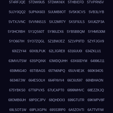
5T4RFJQE
5TDWI9U5
5TDWKNIX
5THBIEFD
5TVPRN5V
5UJY0QQ2
5UPNX603
5UUMB8OT
5V5K9CVS
5VB3LIYB
5VTXJVNC
5VVNNS1S
5XJ2MR7Y
5XSF9JLS
5XU6ZP3A
5Y0HCRBH
5Y1QS60T
5Y86UZX6
5YB5BBQM
5YHM530M
5YO667IH
5YO7ZQGL
5Z1BWJEZ
5Z1VP9TD
5ZYFJGV9
60IZ2Y44
60X8LPUK
62LJGRE8
6316UU0I
634ZKLU1
63MVU7SW
63SPQINX
63WDQUHH
63X60DYM
64996J11
659M6G4O
65TIBAG5
65TN6NPQ
65UV4E1K
660K94O5
663467JW
664ESOLH
664FNVV4
66C6U597
66NBHAON
675YBKS0
67T6PVX5
67UCAPT0
6899WHVC
68EZZKJQ
68OMB6UH
68PDCJPV
68QHDOI3
699GTUTR
69KWPV8F
69LSOT1W
69PLXGPN
69S53RP0
6A5ZOVTI
6A7TVFIW