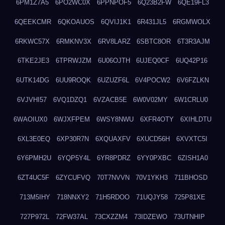
6PM1Z7A5
6PO2WC0X
6PPNPOF5
6Q23B2FW
6QE19FL3
6QEEKCMR
6QKOAUOS
6QVIJ1K1
6R431JL5
6RGMWOLX
6RKWC57X
6RMKNV3X
6RV8LARZ
6SBTC8OR
6T3R3AJM
6TKE2JE3
6TPRWJZM
6U06OJTH
6UJEQ0CF
6UQ42P16
6UTK14DG
6UU9ROQK
6UZUZF6L
6V4POCW2
6V6FZLKN
6VJVHI57
6VQ1DZQ1
6VZACB5E
6W0V02MY
6W1CRLU0
6WAOIUX0
6WJXFPEM
6WSY8NWU
6XFR4OTY
6XIHLDTU
6XL3E0EQ
6XP30R7N
6XQUAXFV
6XUCD56H
6XVXTC5I
6Y6PMH2U
6YQP5Y4L
6YR8PDRZ
6YY0PXBC
6ZISH1A0
6ZT4UC5F
6ZYCUFVQ
70T7NVVN
70V1YKH3
711BHOSD
713M5IHY
718NNXY2
71H5RDOO
71UQJY58
725P81XE
727P972L
72FW37AL
73CXZZM4
73IDZEWO
73UTNHIP