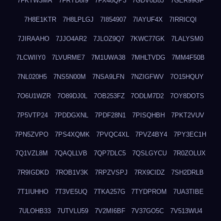
7FKTW3MA
7FRYD8I9
7FX48QP3
7GDV0B8J
7GER99GF
7H8E1KTR
7H8LPLGJ
7I854907
7IAYUF4X
7IRRICQI
7JIRAAHO
7JJO4AR2
7JLOZ9Q7
7KWC77GK
7LALYSM0
7LCWIIY0
7LVURME7
7M1UWA38
7MHLTVDG
7MM4F50B
7NL020H5
7NS5N00M
7NSA9LFN
7NZIGFWV
7O15HQUY
7O6U1WZR
7O89DJ0L
7OB253FZ
7ODLM7D2
7OY8DOTS
7P5VTP24
7PDDGXNL
7PDF28N1
7PISQHBH
7PKT2VUV
7PN5ZVPO
7PS4XQMK
7PVQC4XL
7PVZ4BY4
7PY3EC1H
7Q1VZL8M
7QAQLLVB
7QP7DLC5
7QSLGYCU
7R0ZOLUX
7R9IGDKD
7ROB1V3K
7RPZVSPJ
7RX9CIDZ
7SH2DRLB
7T1IUHHO
7T3VE5UQ
7TKA257G
7TYDPROM
7UA3TIBE
7ULOHB33
7UTVLU59
7V2MI6BF
7V37GO5C
7V513WU4