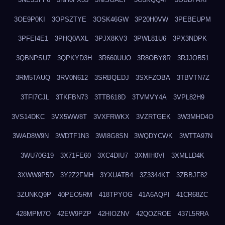
3OE9P0KI
3OPSZTYE
3OSK46GW
3P20H0VW
3PEBEUPM
3PFEI4E1
3PHQ0AXL
3PJX8KV3
3PWL81U6
3PX3NDPK
3QBNPSU7
3QPKYD3H
3R660UUO
3R8OBY8R
3RJJOB51
3RM5TAUQ
3RV0N612
3SRBQEDJ
3SXFZOBA
3TBVTN7Z
3TFI7CJL
3TKFBN73
3TTB618D
3TVMVY4A
3VPL82H9
3VS14DKC
3VX5WW8T
3VXFRWKX
3VZRTGEK
3W3MHD4O
3WAD8W9N
3WDTF1N3
3WI8G8SN
3WQDYCWK
3WTTA97N
3WU70G19
3X71FE60
3XC4DIU7
3XMIH0VI
3XMLLD4K
3XWW9P5D
3Y2Z2FMH
3YXUATB4
3Z3344KT
3ZBBJF82
3ZUNKQ9P
40PEO5RM
418TPYOG
41A6AQPI
41CR68ZC
428MPM7O
42EW9PZP
42HIOZNV
42QOZROE
437L5RRA