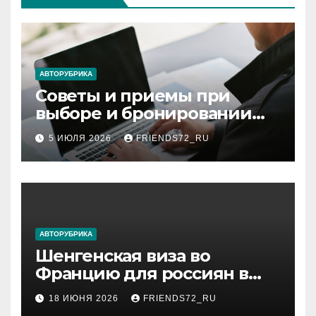
АВТОРУБРИКА
Советы и приемы при
выборе и бронировании
авиабилетов
5 ИЮЛЯ 2026
FRIENDS72_RU
АВТОРУБРИКА
Шенгенская виза во
Францию для россиян в
2026 году: сроки от 3 дней
18 ИЮНЯ 2026
FRIENDS72_RU
и список необходимых