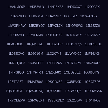
1HAKMC6P
1HDB3VUY
1HHJEK58
1HR93CXT
1I70CGZX
1IASZ8H3
1IF86W04
1IHA2RU7
1IOKJ9IZ
1IOWA7OG
1IWGPKRW
1JEZBYO7
1JFVZL7X
1JKQPSW2
1JL35ZZ0
1JUOBZ9U
1JZ9UNM8
1K1OOBX2
1KJONM1Y
1KJVH227
1KMG68BO
1KQW0D9E
1KUB22OP
1KUC7YQ5
1KVUSEU1
1L0EECVC
1L92C1GM
1LO2KT45
1LVWMXC9
1MF16JX6
1MZGQ4D3
1N3AELFF
1N3R82X5
1NERJOY9
1NIN2DXO
1NIPGIQG
1NTYF4RH
1NZ06F8Q
1OELGBE2
1OUI6BYG
1PET0A5T
1PMAFB0V
1PSGIWB2
1Q3BPV0D
1QBCT8D3
1QMT9XGT
1QWO8TSQ
1QYKS8IF
1RCW99QZ
1RDUWSSK
1RYOMZPR
1SFXG5XT
1SSBXDLO
1SZ258AV
1T04TFO9