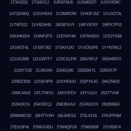
1T3A32QI
1TQ4XCLI
1URGFNU5
1USMDQTI
1USXOD9C
1UTQO46Q
1UXXH5X4
1V2M00OW
1VHOFJ5Z
1VLGOT3L
1VT6PD21
1VV8ZAHG
1W387VUY
1WFVB76Y
1WPX7P03
1WUHK6D4
1X9NP2FS
1XEHVF4N
1XFRA9ZO
1XS2YS68
1XSROT4L
1YS8YJ6Z
1YSKFL0G
1YUCNSFB
1YYN7W1J
1Z1US2M8
1ZLGWTF7
1ZOCGLFM
206VNFLF
20GH4EFO
2110Y7UD
21J9UIA6
2254Q10C
226DDKTL
22R2IX7P
22RDZ3DD
22S5F4PR
22XXR3UO
232PTAJG
24AZ56D2
24MC44U0
24TJTMVU
24XS3FEV
24YV1LVI
252T7VNK
253A0XC6
254O5EQJ
258OBXAU
25JR0XCH
25Q8956U
25RMMEOD
26HTTV6H
26L0HESZ
270L4YOL
276UFPNM
27E8J3FW
27MKG0DU
27MNQPU0
27NBD68F
27O3D674