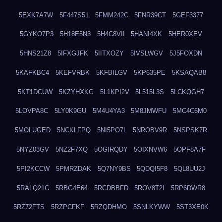
5EXK7A7W
5F447S51
5FMM242C
5FNR39CT
5GEF3377
5GYKO7P3
5H18E5N3
5H4C8VII
5HANI4XK
5HER0XEV
5HNS21Z8
5IFXGJFK
5IITXOZY
5IVSLWGV
5J5FOXDN
5KAFKBC4
5KEFVRBK
5KFBILGV
5KP635PE
5KSAQAB8
5KT1DCUW
5KZYHXKG
5L1KPI2V
5L515L3S
5LCKQGH7
5LOVPA8C
5LY0K9GU
5M4U4YA3
5M8JMWFU
5MC4C6M0
5MOLUGED
5NCKLFPQ
5NI5PO7L
5NROBV9R
5NSPSK7R
5NYZ03GV
5NZ2F7XQ
5OGIRQDY
5OIXNVW6
5OPF8A7F
5PI2KCCW
5PMRZDAK
5Q7NY9BS
5QDQI5F8
5QL8UU2J
5RALQ21C
5RBG4E64
5RCDBBFD
5ROV8T2I
5RP6DWR8
5RZ72FTS
5RZPCFKF
5RZQDHMO
5SNLKYWW
5ST3XE0K