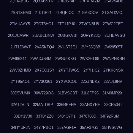
2QFIABDG
2QYABSTR
2R02B74P
2RPXRAZM
2SAV54DE
2SS1XHM0
2T0TIR21
2T4QFIOC
2T8M8OOV
2TGAD2ZO
2TMUAAY5
2TOT3HO1
2TT1JPJ0
2TVCNBU8
2TWC2CET
2U1JCAWR
2UABCBNW
2UBGKVBI
2UFYK23Q
2UHBAVSU
2UT1DWVT
2VA5KTQ4
2VUSTJE1
2VY55Q8B
2W29565T
2W496244
2WADJS4M
2WGUIKKG
2WK2EL88
2WNPNKRH
2WV0ZHMD
2X7CQ1SY
2XYTJWGS
2Y7I1IC2
2YKK8NSK
2YT95AO1
2YV3O361
2YXVOCOL
2Z2JNBKZ
2ZAJL9NV
30D5VUM9
30W729OG
31BVSCBT
31L8FP95
31M0MR2X
32AT2VLN
32MATDBP
336RPFHA
33ANXYRH
33CR504T
33DY1V30
33T04ZZ0
3404O7P1
3478760D
34F92RUM
34HYUF3N
34Y7PBO1
357AGF1F
35AF37G3
35HVS0VG