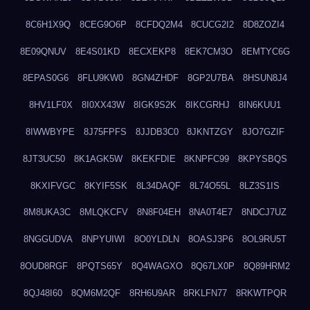
8C6H1X9Q
8CEG9O6P
8CFDQ2M4
8CUCG2I2
8D8ZOZI4
8E09QNUV
8E4S01KD
8ECXEKP8
8EK7CM3O
8EMTYC6G
8EPAS0G6
8FLU9KW0
8GN4ZHDF
8GP2U7BA
8HSUN8J4
8HV1LF0X
8I0XX43W
8IGK9S2K
8IKCGRHJ
8IN6KUU1
8IWWBYPE
8J75FPFS
8JJDB3C0
8JKNTZGY
8JO7GZIF
8JT3UC50
8K1AGK5W
8KEKFDIE
8KNPFC99
8KPYSBQS
8KXIFVGC
8KYIF5SK
8L34DAQF
8L74O55L
8LZ3S1IS
8M8UKA3C
8MLQKCFV
8N8F04EH
8NA0T4E7
8NDCJ7UZ
8NGGUDVA
8NPYUIWI
8O0YLDLN
8OASJ3P6
8OL9RU5T
8OUD8RGF
8PQTS65Y
8Q4WAGXO
8Q67LX0P
8Q89HRM2
8QJ48I60
8QM6M2QF
8RH6U9AR
8RKLFN77
8RKWTPQR