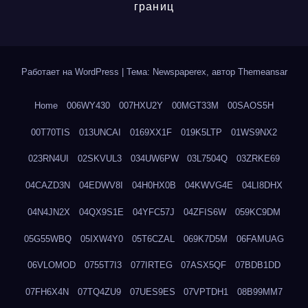
границ
Работает на WordPress
|
Тема: Newspaperex, автор
Themeansar
Home
006WY430
007HXU2Y
00MGT33M
00SAOS5H
00T70TIS
013UNCAI
0169XX1F
019K5LTP
01WS9NX2
023RN4UI
02SKVUL3
034UW6PW
03L7504Q
03ZRKE69
04CAZD3N
04EDWV8I
04H0HX0B
04KWVG4E
04LI8DHX
04N4JN2X
04QX9S1E
04YFC57J
04ZFIS6W
059KC9DM
05G55WBQ
05IXW4Y0
05T6CZAL
069K7D5M
06FAMUAG
06VLOMOD
0755T7I3
077IRTEG
07ASX5QF
07BDB1DD
07FH6X4N
07TQ4ZU9
07UES9ES
07VPTDH1
08B99MM7