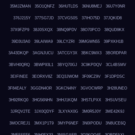
35MJZMAN
35O1QNFZ
36HUTLDS
36NU8MEJ
36U7Y0NR
376J215Y
377SG7JD
37CVGS0S
37IHO75D
37JQKID8
37X9FZP9
38J0SXQX
38NQ9PDV
38O70PCO
38QUD9KX
39D3U3A0
39LAIWA9
39LCYZRI
39MGWN55
39PXKH1B
3A43DKQP
3AGNJUCU
3ATCGY3X
3BKC9MX3
3BORDPAR
3BVH0QRQ
3BWP93L1
3BYQ70GJ
3C9KPDQV
3CL4BSMV
3EIFINEE
3EORXV8Z
3EQ3JWOM
3F09CZ9V
3F1DPDSC
3F84EALY
3GGDN4OR
3GKCN4NY
3GVOCWRP
3H28UNEO
3H92RKQ0
3HG56NHN
3HHJ1KQM
3HSTLPXX
3HSUVSEU
3JRQV2TE
3JX0QDYF
3LXYAX0G
3M0R5J0Y
3ME42K9J
3MOCREJ1
3MX1P1T9
3MYP6NEF
3N0IPODU
3N8UCE6Q
3NE5SFF6
3NH0FX33
3NISGAEP
3O3KQQ4F
3OBDFAXI