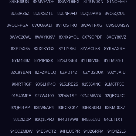
8SKB6IUG
8SMVFVDF
8SWZO6EX
8T1UV0KN
8TNOE569
8U58PZ5Z
8U9XSZTE
8ULNF9FD
8UQ89PM6
8VO5Q2UE
8VOUFPGA
8VQQAA1I
8VTQSTRQ
8WAVTFXG
8WSU0MSW
8WVC26W1
8WXYKI9V
8X4X9YOL
8X79OPDP
8XCY80VZ
8XP25X65
8XX9KYGX
8Y1IYS6J
8YAACL5S
8YKVAXRE
8YM48I9Z
8YPIP6SK
8YSJ7SB8
8YT98V0E
8YTM92ET
8ZC9YBAN
8ZFZMEEQ
8ZPDT42T
8ZYB2DUK
902YJAIU
904RTRGF
90GLHP4O
9151RE2S
91536XNC
91M6TF5C
91S40MFE
927W4109
92D4V1SF
92NJMW74
92QEGUIC
92QF91PP
939W5AR4
93BCKCKZ
93HKS0RJ
93KMD0XZ
93L2IZDP
93Q1LPRJ
944UTVW8
94555E9U
94CLT1XT
94CQZMDW
94E5VQT2
94H1UCPR
94J2GRFM
94Q4Z2L5