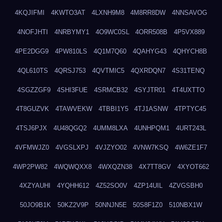
4KQJIFMI
4KWTO3AT
4LXNH9M8
4M8RR8DW
4NNSAVOG
4NOFJHTI
4NRBYMY1
4O9WC0SL
4ORR508B
4P5VX889
4PE2DGG9
4PW810LS
4Q1M7Q60
4QAHYG43
4QHYCH8B
4QL610TS
4QRSJ753
4QVTMIC5
4QXRDQN7
4S31TENQ
4SGZZGF9
4SHI3FUE
4SRMCB32
4SYJTR01
4T4UXTTO
4T8GUZVK
4TAWVEKW
4TBBI1Y5
4TJ1ASNW
4TPTYC45
4TSJ6PJX
4U48QGQ2
4UMM8LXA
4UNHPQM1
4URT243L
4VFMWJZ0
4VGSLXPJ
4VJZYO02
4VNW7KSQ
4W6ZE1F7
4WP2PW82
4WQWQXX8
4WXQZN38
4X7TT8GV
4XYOT662
4XZYAUHI
4YQHH612
4Z52SO0V
4ZP14UIL
4ZVGSBH0
50JO9B1K
50KZ2V9P
50NNJN5E
50S8F1Z0
510NBX1W