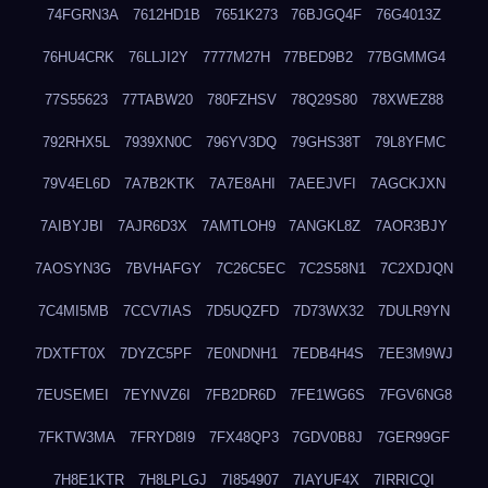
74FGRN3A
7612HD1B
7651K273
76BJGQ4F
76G4013Z
76HU4CRK
76LLJI2Y
7777M27H
77BED9B2
77BGMMG4
77S55623
77TABW20
780FZHSV
78Q29S80
78XWEZ88
792RHX5L
7939XN0C
796YV3DQ
79GHS38T
79L8YFMC
79V4EL6D
7A7B2KTK
7A7E8AHI
7AEEJVFI
7AGCKJXN
7AIBYJBI
7AJR6D3X
7AMTLOH9
7ANGKL8Z
7AOR3BJY
7AOSYN3G
7BVHAFGY
7C26C5EC
7C2S58N1
7C2XDJQN
7C4MI5MB
7CCV7IAS
7D5UQZFD
7D73WX32
7DULR9YN
7DXTFT0X
7DYZC5PF
7E0NDNH1
7EDB4H4S
7EE3M9WJ
7EUSEMEI
7EYNVZ6I
7FB2DR6D
7FE1WG6S
7FGV6NG8
7FKTW3MA
7FRYD8I9
7FX48QP3
7GDV0B8J
7GER99GF
7H8E1KTR
7H8LPLGJ
7I854907
7IAYUF4X
7IRRICQI