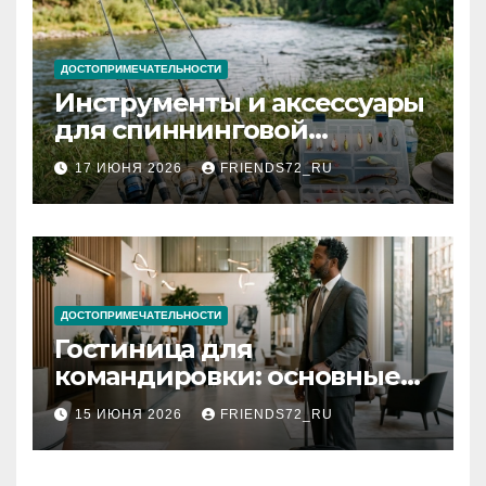
ДОСТОПРИМЕЧАТЕЛЬНОСТИ
Инструменты и аксессуары
для спиннинговой
рыбалки: назначение и
17 ИЮНЯ 2026
FRIENDS72_RU
типы
ДОСТОПРИМЕЧАТЕЛЬНОСТИ
Гостиница для
командировки: основные
критерии выбора
15 ИЮНЯ 2026
FRIENDS72_RU