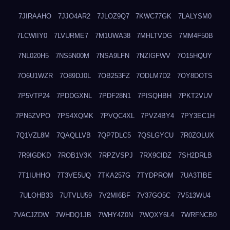
7JIRAAHO
7JJO4AR2
7JLOZ9Q7
7KWC77GK
7LALYSM0
7LCWIIY0
7LVURME7
7M1UWA38
7MHLTVDG
7MM4F50B
7NL020H5
7NS5N00M
7NSA9LFN
7NZIGFWV
7O15HQUY
7O6U1WZR
7O89DJ0L
7OB253FZ
7ODLM7D2
7OY8DOTS
7P5VTP24
7PDDGXNL
7PDF28N1
7PISQHBH
7PKT2VUV
7PN5ZVPO
7PS4XQMK
7PVQC4XL
7PVZ4BY4
7PY3EC1H
7Q1VZL8M
7QAQLLVB
7QP7DLC5
7QSLGYCU
7R0ZOLUX
7R9IGDKD
7ROB1V3K
7RPZVSPJ
7RX9CIDZ
7SH2DRLB
7T1IUHHO
7T3VE5UQ
7TKA257G
7TYDPROM
7UA3TIBE
7ULOHB33
7UTVLU59
7V2MI6BF
7V37GO5C
7V513WU4
7VACJZDW
7WHDQ1JB
7WHY4Z0N
7WQXY6L4
7WRFNCB0