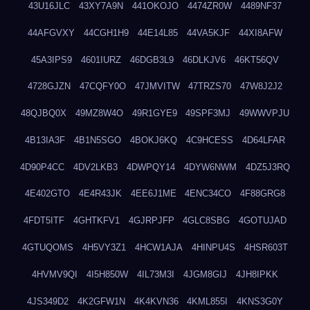
43U16JLC
43XY7A9N
441OKOJO
4474ZR0W
4489NF37
44AFGVXY
44CGH1H9
44E14L85
44VA5KJF
44XI8AFW
45A3IPS9
4601IURZ
46DGB3L9
46DLKJV6
46KT56QV
4728GJZN
47CQFY0O
47JMVITW
47TRZS70
47W8J2J2
48QJBQ0X
49MZ8W4O
49R1GYE9
49SPF3MJ
49WWVPJU
4B13IA3F
4B1N5SGO
4BOKJ6KQ
4C9HCESS
4D64LFAR
4D90P4CC
4DV2LKB3
4DWPQY14
4DYW6NWM
4DZ5J3RQ
4E402GTO
4E4R43JK
4EE6J1ME
4ENC34CO
4F88GRG8
4FDT5ITF
4GHTKFV1
4GJRPJFP
4GLC8SBG
4GOTUJAD
4GTUQOMS
4H5VY3Z1
4HCW1AJA
4HINPU4S
4HSR603T
4HVMV9QI
4I5H850W
4IL73M3I
4JGM8GIJ
4JH8IPKK
4JS349D2
4K2GFW1N
4K4KVN36
4KML855I
4KNS3G0Y