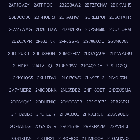
2AFJGVZY
2ATPPOCH
2B2G3AW2
2BFZFCNW
2BKKV1H5
2BLDOOU6
2BRHOLRJ
2CKA0HWT
2CRELPQI
2CSOTXFR
2CVZ7WMG
2D26EBXW
2D942LRG
2DPSN680
2DU7LORM
2EZC76PR
2F53ZH8K
2FFJSSR3
2G789XQE
2G8M6D58
2HDT2UKH
2HLBXGGN
2HMC2F0V
2HO7QAUP
2HYWPJNU
2IIHI162
2J4TVL9Q
2JDKS9WZ
2JG4QYDE
2JSJLGSQ
2KKCIQS5
2KL1TDVU
2LCI7CW6
2LN9C5H3
2LVOI55N
2M7YMERZ
2MIQDBKK
2N165DB2
2NFH8OET
2NXDJSMA
2OC6YQYJ
2ODHTNIQ
2OYOC8EB
2P5KVO7J
2PB26F91
2PFU2MB3
2PGICZT7
2PJA33U1
2PK01RCU
2Q6V9UEG
2QFIABDG
2QYABSTR
2R02B74P
2RPXRAZM
2SAV54DE
2SS1XHM0
2T0TIR21
2T4QFIOC
2T8M8OOV
2TGAD2ZO