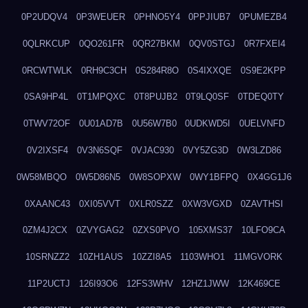
0P2UDQV4
0P3WEUER
0PHNO5Y4
0PPJIUB7
0PUMEZB4
0QLRKCUP
0QO261FR
0QR27BKM
0QV0STGJ
0R7FXEI4
0RCWTWLK
0RH9C3CH
0S284R8O
0S4IXXQE
0S9E2KPP
0SA9HP4L
0T1MPQXC
0T8PUJB2
0T9LQ0SF
0TDEQ0TY
0TWV72OF
0U01AD7B
0U56W7B0
0UDKWD5I
0UELVNFD
0V2IXSF4
0V3N6SQF
0VJAC930
0VY5ZG3D
0W3LZD86
0W58MBQO
0W5D86N5
0W8SOPXW
0WY1BFPQ
0X4GG1J6
0XAANC43
0XI05VVT
0XLR0SZZ
0XW3VGXD
0ZAVTHSI
0ZM4J2CX
0ZVYGAG2
0ZXS0PVO
105XMS37
10LFO9CA
10SRNZZ2
10ZH1AUS
10ZZI8A5
1103WHO1
11MGVORK
11P2UCTJ
126I93O6
12FS3WHV
12HZ1JWW
12K469CE