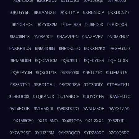
9IQBZSXG
9J0ZRBUV
9J11UAOI
9JA7JOQ9
9JHR89JS
9JKLGY5E
9KBAABXH
9KKHTYIP
9KRBN3CP
9KXDCNY7
9KYCB7O6
9KZY0X2M
9LDELS8R
9LI6FD0X
9LPX29XS
9M408HT8
9N08A9CF
9NAVVPPN
9NAZEVEZ
9NDMZNUZ
9NKKRBUS
9NM3IO8B
9NPDK8EO
9OKXN2KX
9PGFG1J0
9PIZMO0H
9Q3CVGCM
9Q4799TT
9QE0Y05S
9QEDJDIS
9QSFAYJH
9QSGU715
9R3R0930
9R51T71C
9RJEMRTS
9S85RTYJ
9SBD1GAU
9SC20R8W
9TC3RDIY
9TDEMFKU
9THBOC03
9TQKANJX
9U1AHKCF
9UDYO1HV
9UW8EUTC
9VL4EOJB
9VLVMX0I
9W0SDU2O
9WNDZ5OE
9WZXLZA9
9X1M8G59
9X1RL5NO
9X48TOD5
9XJI2XX2
9Y62DJFI
9Y7WP9SF
9YJJZJ6M
9YK3DQGR
9YRZ89RG
9ZO0Q6RC