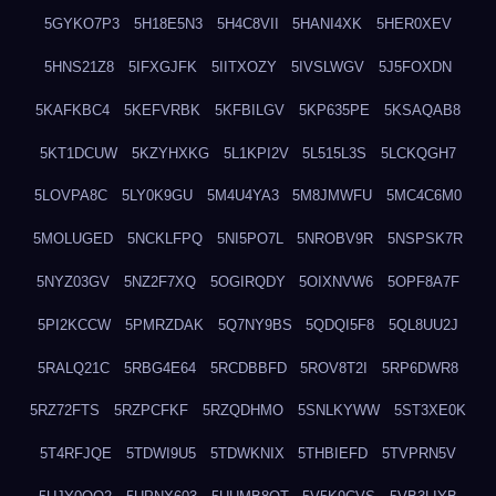
5GYKO7P3
5H18E5N3
5H4C8VII
5HANI4XK
5HER0XEV
5HNS21Z8
5IFXGJFK
5IITXOZY
5IVSLWGV
5J5FOXDN
5KAFKBC4
5KEFVRBK
5KFBILGV
5KP635PE
5KSAQAB8
5KT1DCUW
5KZYHXKG
5L1KPI2V
5L515L3S
5LCKQGH7
5LOVPA8C
5LY0K9GU
5M4U4YA3
5M8JMWFU
5MC4C6M0
5MOLUGED
5NCKLFPQ
5NI5PO7L
5NROBV9R
5NSPSK7R
5NYZ03GV
5NZ2F7XQ
5OGIRQDY
5OIXNVW6
5OPF8A7F
5PI2KCCW
5PMRZDAK
5Q7NY9BS
5QDQI5F8
5QL8UU2J
5RALQ21C
5RBG4E64
5RCDBBFD
5ROV8T2I
5RP6DWR8
5RZ72FTS
5RZPCFKF
5RZQDHMO
5SNLKYWW
5ST3XE0K
5T4RFJQE
5TDWI9U5
5TDWKNIX
5THBIEFD
5TVPRN5V