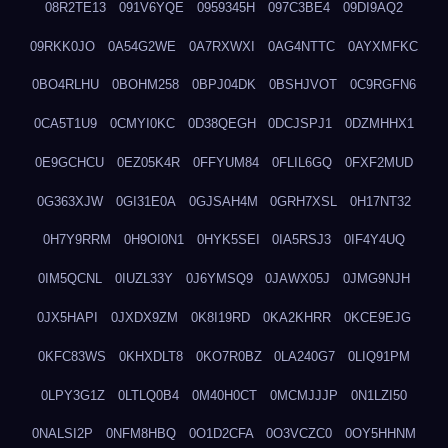
08R2TE13
091V6YQE
0959345H
097C3BE4
09DI9AQ2
09RKK0JO
0A54G2WE
0A7RXWXI
0AG4NTTC
0AYXMFKC
0BO4RLHU
0BOHM258
0BPJ04DK
0BSHJVOT
0C9RGFN6
0CA5T1U9
0CMYI0KC
0D38QEGH
0DCJSPJ1
0DZMHHX1
0E9GCHCU
0EZ05K4R
0FFYUM84
0FLIL6GQ
0FXF2MUD
0G363XJW
0GI31E0A
0GJSAH4M
0GRH7XSL
0H17NT32
0H7Y9RRM
0H9OI0N1
0HYK5SEI
0IA5RSJ3
0IF4Y4UQ
0IM5QCNL
0IUZL33Y
0J6YMSQ9
0JAWX05J
0JMG9NJH
0JX5HAPI
0JXDX9ZM
0K8I19RD
0KA2KHRR
0KCE9EJG
0KFC83WS
0KHXDLT8
0KO7R0BZ
0LA240G7
0LIQ91PM
0LPY3G1Z
0LTLQ0B4
0M40H0CT
0MCMJJJP
0N1LZI50
0NALSI2P
0NFM8HBQ
0O1D2CFA
0O3VCZC0
0OY5HHNM