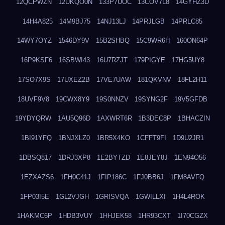
12QCPWZN
12UKQO0N
133P7UOC
13COV7L8
14GYHZ3D
14H4A825
14M9BJ75
14NJ13LJ
14PRJLGB
14PRLC85
14WY7OYZ
1546DY9V
15B2SHBQ
15C9WR6H
160ON64P
16P9KSF6
16SBWI43
16U7RZJT
179PIGYE
17HG5UY8
17SO7X9S
17UXEZ2B
17VE7UAW
181QKVNV
18FL2H11
18UVF9V8
19CWX8Y9
19S0NNZV
19SYNG2F
19V5GFDB
19YDYQRW
1AU5Q96D
1AXWRT6R
1B3DEC8P
1BHACZIN
1BI91YFQ
1BNJXLZ0
1BR5X4KO
1CFFT9FI
1D9U2JR1
1DBSQ817
1DRJ3XP8
1E2BYTZD
1E8JEY8J
1EN94O56
1EZXAZS6
1FH0C41J
1FIP186C
1FJ0BB6J
1FM8AVFQ
1FP03I5E
1GL2VJGH
1GRISVQA
1GWILLXI
1H4L4ROK
1HAKMC6P
1HDB3VUY
1HHJEK58
1HR93CXT
1I70CGZX