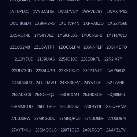
1VT6PD21
1VV8ZAHG
1W387VUY
1WFVB76Y
1WPX7P03
1WUHK6D4
1X9NP2FS
1XEHVF4N
1XFRA9ZO
1XS2YS68
1XSROT4L
1YS8YJ6Z
1YSKFL0G
1YUCNSFB
1YYN7W1J
1Z1US2M8
1ZLGWTF7
1ZOCGLFM
206VNFLF
20GH4EFO
2110Y7UD
21J9UIA6
2254Q10C
226DDKTL
22R2IX7P
22RDZ3DD
22S5F4PR
22XXR3UO
232PTAJG
24AZ56D2
24MC44U0
24TJTMVU
24XS3FEV
24YV1LVI
252T7VNK
253A0XC6
254O5EQJ
258OBXAU
25JR0XCH
25Q8956U
25RMMEOD
26HTTV6H
26L0HESZ
270L4YOL
276UFPNM
27E8J3FW
27MKG0DU
27MNQPU0
27NBD68F
27O3D674
27VYT4KU
28SMQGU6
299T1G15
2A01R6QT
2AAYZL7V