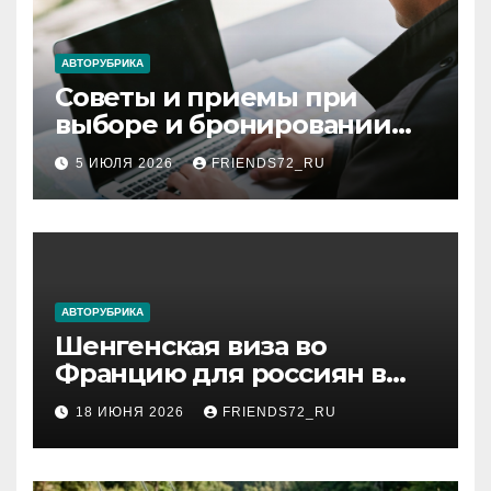
АВТОРУБРИКА
Советы и приемы при
выборе и бронировании
авиабилетов
5 ИЮЛЯ 2026
FRIENDS72_RU
АВТОРУБРИКА
Шенгенская виза во
Францию для россиян в
2026 году: сроки от 3 дней
18 ИЮНЯ 2026
FRIENDS72_RU
и список необходимых
документов