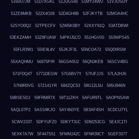
5160U7JM
51D7XGKL
51JUGSIB
51MY24WU
51VJOSDY
51ZE8MKB
522X4O28
52D4GH9B
52FJKYTB
52MOA4HC
52SYO0Q2
52TPECFV
52W5K0BY
52XXY91Q
53ATDBWI
53EKZAMH
53Z8FUAW
54PKU5CO
551HGV0S
553WPS4S
55FLR3W1
55IE9L4V
55JKJF3L
55NCOA72
55QDIRSM
55XAQHMU
56975PIR
56GSA0U2
56QN3KEB
56SCV4BG
571FDQ4T
5771DEGW
57G6BV7Y
57IUFJJS
57LA2HJ6
57N9R0VG
57Z141YR
584ZQC53
58G12L5U
595U946N
59BSESDJ
59FRMR7X
59T11ZKH
5AFUR9TL
5AOPNSAW
5AQL07P2
5ASS9KJO
5AY4N3YE
5B3AF4SH
5CDCU7YL
5CWV233T
5DFYUFZ0
5DKYT31C
5DM253CG
5E4JC1TI
5EXK7A7W
5F447S51
5FMM242C
5FNR39CT
5GEF3377