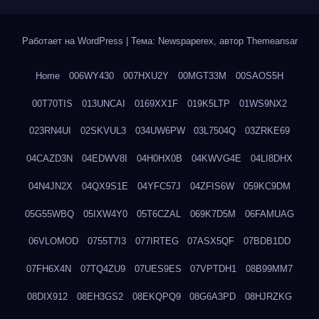
Работает на WordPress
|
Тема: Newspaperex, автор
Themeansar
Home
006WY430
007HXU2Y
00MGT33M
00SAOS5H
00T70TIS
013UNCAI
0169XX1F
019K5LTP
01WS9NX2
023RN4UI
02SKVUL3
034UW6PW
03L7504Q
03ZRKE69
04CAZD3N
04EDWV8I
04H0HX0B
04KWVG4E
04LI8DHX
04N4JN2X
04QX9S1E
04YFC57J
04ZFIS6W
059KC9DM
05G55WBQ
05IXW4Y0
05T6CZAL
069K7D5M
06FAMUAG
06VLOMOD
0755T7I3
077IRTEG
07ASX5QF
07BDB1DD
07FH6X4N
07TQ4ZU9
07UES9ES
07VPTDH1
08B99MM7
08DIX912
08EH3GS2
08EKQPQ9
08G6A3PD
08HJRZKG