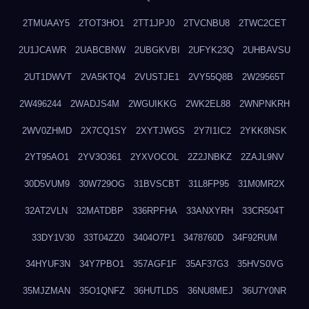
2TMUAAY5
2TOT3HO1
2TT1JPJ0
2TVCNBU8
2TWC2CET
2U1JCAWR
2UABCBNW
2UBGKVBI
2UFYK23Q
2UHBAVSU
2UT1DWVT
2VA5KTQ4
2VUSTJE1
2VY55Q8B
2W29565T
2W496244
2WADJS4M
2WGUIKKG
2WK2EL88
2WNPNKRH
2WV0ZHMD
2X7CQ1SY
2XYTJWGS
2Y7I1IC2
2YKK8NSK
2YT95AO1
2YV3O361
2YXVOCOL
2Z2JNBKZ
2ZAJL9NV
30D5VUM9
30W729OG
31BVSCBT
31L8FP95
31M0MR2X
32AT2VLN
32MATDBP
336RPFHA
33ANXYRH
33CR504T
33DY1V30
33T04ZZ0
3404O7P1
3478760D
34F92RUM
34HYUF3N
34Y7PBO1
357AGF1F
35AF37G3
35HVS0VG
35MJZMAN
35O1QNFZ
36HUTLDS
36NU8MEJ
36U7Y0NR