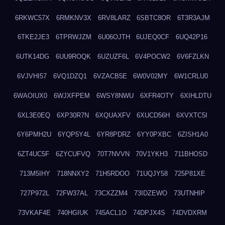
6RKWC57X
6RMKNV3X
6RV8LARZ
6SBTC8OR
6T3R3AJM
6TKE2JE3
6TPRWJZM
6U06OJTH
6UJEQ0CF
6UQ42P16
6UTK14DG
6UU9ROQK
6UZUZF6L
6V4POCW2
6V6FZLKN
6VJVHI57
6VQ1DZQ1
6VZACB5E
6W0V02MY
6W1CRLU0
6WAOIUX0
6WJXFPEM
6WSY8NWU
6XFR4OTY
6XIHLDTU
6XL3E0EQ
6XP30R7N
6XQUAXFV
6XUCD56H
6XVXTC5I
6Y6PMH2U
6YQP5Y4L
6YR8PDRZ
6YY0PXBC
6ZISH1A0
6ZT4UC5F
6ZYCUFVQ
70T7NVVN
70V1YKH3
711BHOSD
713M5IHY
718NNXY2
71H5RDOO
71UQJY58
725P81XE
727P972L
72FW37AL
73CXZZM4
73IDZEWO
73UTNHIP
73VKAF4E
740HGIUK
745ACL1O
74DPJX4S
74DVDXRM