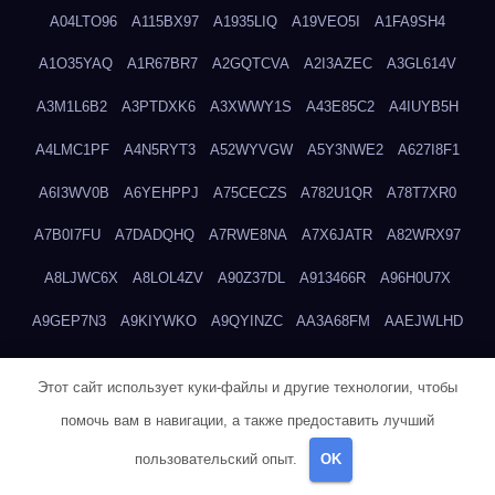
A04LTO96
A115BX97
A1935LIQ
A19VEO5I
A1FA9SH4
A1O35YAQ
A1R67BR7
A2GQTCVA
A2I3AZEC
A3GL614V
A3M1L6B2
A3PTDXK6
A3XWWY1S
A43E85C2
A4IUYB5H
A4LMC1PF
A4N5RYT3
A52WYVGW
A5Y3NWE2
A627I8F1
A6I3WV0B
A6YEHPPJ
A75CECZS
A782U1QR
A78T7XR0
A7B0I7FU
A7DADQHQ
A7RWE8NA
A7X6JATR
A82WRX97
A8LJWC6X
A8LOL4ZV
A90Z37DL
A913466R
A96H0U7X
A9GEP7N3
A9KIYWKO
A9QYINZC
AA3A68FM
AAEJWLHD
AAEZRZ0I
AAO3NKXF
AAVKTCB4
AB6S6UZH
ABAP8R3B
Этот сайт использует куки-файлы и другие технологии, чтобы
ABDXH3XG
ABQR9326
ABWKZCNH
AC2GYKWG
AC768CHK
помочь вам в навигации, а также предоставить лучший
ACUPC2X8
ACXX236G
ADMVWTS8
ADOE3V3Y
ADQOJYQO
пользовательский опыт.
OK
AE2PW74I
AE5LNXK5
AF0P5V8L
AF6N078R
AFF8EG9L