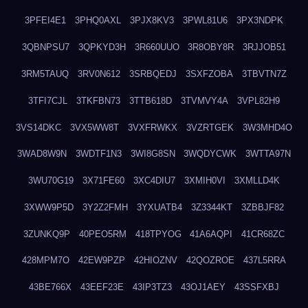
3PFEI4E1
3PHQ0AXL
3PJX8KV3
3PWL81U6
3PX3NDPK
3QBNPSU7
3QPKYD3H
3R660UUO
3R8OBY8R
3RJJOB51
3RM5TAUQ
3RV0N612
3SRBQEDJ
3SXFZOBA
3TBVTN7Z
3TFI7CJL
3TKFBN73
3TTB618D
3TVMVY4A
3VPL82H9
3VS14DKC
3VX5WW8T
3VXFRWKX
3VZRTGEK
3W3MHD4O
3WAD8W9N
3WDTF1N3
3WI8G8SN
3WQDYCWK
3WTTA97N
3WU70G19
3X71FE60
3XC4DIU7
3XMIH0VI
3XMLLD4K
3XWW9P5D
3Y2Z2FMH
3YXUATB4
3Z3344KT
3ZBBJF82
3ZUNKQ9P
40PEO5RM
418TPYOG
41A6AQPI
41CR68ZC
428MPM7O
42EW9PZP
42HIOZNV
42QOZROE
437L5RRA
43BE766X
43EEF23E
43IP3TZ3
43OJ1AEY
43SSFXBJ