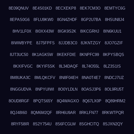
8E09QNUV
8E4S01KD
8ECXEKP8
8EK7CM3O
8EMTYC6G
8EPAS0G6
8FLU9KW0
8GN4ZHDF
8GP2U7BA
8HSUN8J4
8HV1LF0X
8I0XX43W
8IGK9S2K
8IKCGRHJ
8IN6KUU1
8IWWBYPE
8J75FPFS
8JJDB3C0
8JKNTZGY
8JO7GZIF
8JT3UC50
8K1AGK5W
8KEKFDIE
8KNPFC99
8KPYSBQS
8KXIFVGC
8KYIF5SK
8L34DAQF
8L74O55L
8LZ3S1IS
8M8UKA3C
8MLQKCFV
8N8F04EH
8NA0T4E7
8NDCJ7UZ
8NGGUDVA
8NPYUIWI
8O0YLDLN
8OASJ3P6
8OL9RU5T
8OUD8RGF
8PQTS65Y
8Q4WAGXO
8Q67LX0P
8Q89HRM2
8QJ48I60
8QM6M2QF
8RH6U9AR
8RKLFN77
8RKWTPQR
8RYF58IR
8S2Y754U
8S6FCGLW
8SGHCITQ
8SJXN2QY