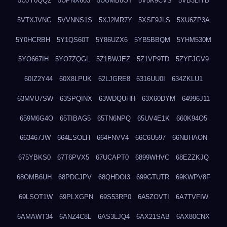
5UJY0QQ2
5UPNX603
5UUMB8OT
5V5K9CVS
5VB3LIYB
5VTXJVNC
5VVNNS1S
5XJ2MR7Y
5XSF9JLS
5XU6ZP3A
5Y0HCRBH
5Y1QS60T
5Y86UZX6
5YB5BBQM
5YHM530M
5YO667IH
5YO7ZQGL
5Z1BWJEZ
5Z1VP9TD
5ZYFJGV9
60IZ2Y44
60X8LPUK
62LJGRE8
6316UU0I
634ZKLU1
63MVU7SW
63SPQINX
63WDQUHH
63X60DYM
64996J11
659M6G4O
65TIBAG5
65TN6NPQ
65UV4E1K
660K94O5
663467JW
664ESOLH
664FNVV4
66C6U597
66NBHAON
675YBKS0
67T6PVX5
67UCAPT0
6899WHVC
68EZZKJQ
68OMB6UH
68PDCJPV
68QHDOI3
699GTUTR
69KWPV8F
69LSOT1W
69PLXGPN
69S53RP0
6A5ZOVTI
6A7TVFIW
6AMAWT34
6ANZ4C8L
6AS3LJQ4
6AX21SAB
6AX80CNX