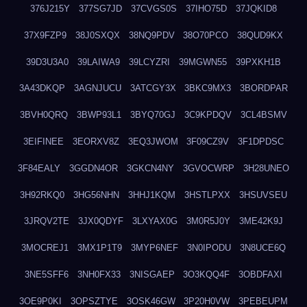
376J215Y
377SG7JD
37CVGS0S
37IHO75D
37JQKID8
37X9FZP9
38J0SXQX
38NQ9PDV
38O70PCO
38QUD9KX
39D3U3A0
39LAIWA9
39LCYZRI
39MGWN55
39PXKH1B
3A43DKQP
3AGNJUCU
3ATCGY3X
3BKC9MX3
3BORDPAR
3BVH0QRQ
3BWP93L1
3BYQ70GJ
3C9KPDQV
3CL4BSMV
3EIFINEE
3EORXV8Z
3EQ3JWOM
3F09CZ9V
3F1DPDSC
3F84EALY
3GGDN4OR
3GKCN4NY
3GVOCWRP
3H28UNEO
3H92RKQ0
3HG56NHN
3HHJ1KQM
3HSTLPXX
3HSUVSEU
3JRQV2TE
3JX0QDYF
3LXYAX0G
3M0R5J0Y
3ME42K9J
3MOCREJ1
3MX1P1T9
3MYP6NEF
3N0IPODU
3N8UCE6Q
3NE5SFF6
3NH0FX33
3NISGAEP
3O3KQQ4F
3OBDFAXI
3OE9P0KI
3OPSZTYE
3OSK46GW
3P20H0VW
3PEBEUPM