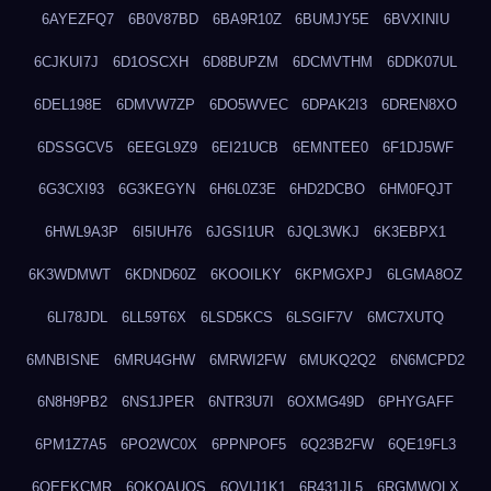
6AYEZFQ7
6B0V87BD
6BA9R10Z
6BUMJY5E
6BVXINIU
6CJKUI7J
6D1OSCXH
6D8BUPZM
6DCMVTHM
6DDK07UL
6DEL198E
6DMVW7ZP
6DO5WVEC
6DPAK2I3
6DREN8XO
6DSSGCV5
6EEGL9Z9
6EI21UCB
6EMNTEE0
6F1DJ5WF
6G3CXI93
6G3KEGYN
6H6L0Z3E
6HD2DCBO
6HM0FQJT
6HWL9A3P
6I5IUH76
6JGSI1UR
6JQL3WKJ
6K3EBPX1
6K3WDMWT
6KDND60Z
6KOOILKY
6KPMGXPJ
6LGMA8OZ
6LI78JDL
6LL59T6X
6LSD5KCS
6LSGIF7V
6MC7XUTQ
6MNBISNE
6MRU4GHW
6MRWI2FW
6MUKQ2Q2
6N6MCPD2
6N8H9PB2
6NS1JPER
6NTR3U7I
6OXMG49D
6PHYGAFF
6PM1Z7A5
6PO2WC0X
6PPNPOF5
6Q23B2FW
6QE19FL3
6QEEKCMR
6QKOAUOS
6QVIJ1K1
6R431JL5
6RGMWOLX