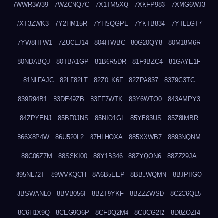
7WWR3W39
7WZCNQ7C
7X1TM5XQ
7XKFP983
7XMG6WJ3
7XT3ZWK3
7Y2HM15R
7YHSQGPE
7YKTB834
7YTLLGT7
7YW8HTW1
7ZUCLJ14
804ITWBC
80G20QY8
80M18M6R
80NDABQJ
80TBA1GP
81B6R5DR
81F9BZC4
81GAYE1F
81NLFAJC
82LF82LT
82Z0LK6F
82ZPA837
8379G3TC
839R94B1
83DE49ZB
83FF7WTK
83Y6WTO0
843AMPY3
84ZPYENJ
85BF0JNS
85NIO1GL
85YB83US
85Z8IMBR
866X8P4W
86U520L2
87HLHOXA
885XXWB7
8893NQNM
88C06Z7M
88SSKI00
88Y1B346
88ZYQON6
88ZZ29JA
895NL72T
89WVKQCH
8A6B5EEP
8BBJWQMN
8BJPIIGO
8BSWANL0
8BVB056I
8BZT9YKF
8BZZZWSD
8C2C6QL5
8C6H1X9Q
8CEG9O6P
8CFDQ2M4
8CUCG2I2
8D8ZOZI4