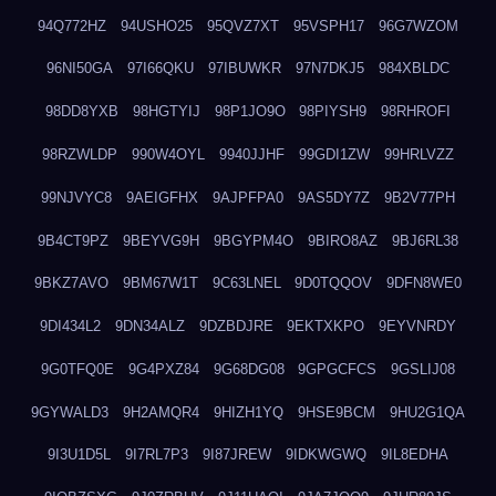
94Q772HZ
94USHO25
95QVZ7XT
95VSPH17
96G7WZOM
96NI50GA
97I66QKU
97IBUWKR
97N7DKJ5
984XBLDC
98DD8YXB
98HGTYIJ
98P1JO9O
98PIYSH9
98RHROFI
98RZWLDP
990W4OYL
9940JJHF
99GDI1ZW
99HRLVZZ
99NJVYC8
9AEIGFHX
9AJPFPA0
9AS5DY7Z
9B2V77PH
9B4CT9PZ
9BEYVG9H
9BGYPM4O
9BIRO8AZ
9BJ6RL38
9BKZ7AVO
9BM67W1T
9C63LNEL
9D0TQQOV
9DFN8WE0
9DI434L2
9DN34ALZ
9DZBDJRE
9EKTXKPO
9EYVNRDY
9G0TFQ0E
9G4PXZ84
9G68DG08
9GPGCFCS
9GSLIJ08
9GYWALD3
9H2AMQR4
9HIZH1YQ
9HSE9BCM
9HU2G1QA
9I3U1D5L
9I7RL7P3
9I87JREW
9IDKWGWQ
9IL8EDHA