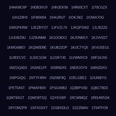
1HAKMC6P
1HDB3VUY
1HHJEK58
1HR93CXT
1I70CGZX
1IASZ8H3
1IF86W04
1IHA2RU7
1IOKJ9IZ
1IOWA7OG
1IWGPKRW
1JEZBYO7
1JFVZL7X
1JKQPSW2
1JL35ZZ0
1JUOBZ9U
1JZ9UNM8
1K1OOBX2
1KJONM1Y
1KJVH227
1KMG68BO
1KQW0D9E
1KUB22OP
1KUC7YQ5
1KVUSEU1
1L0EECVC
1L92C1GM
1LO2KT45
1LVWMXC9
1MF16JX6
1MZGQ4D3
1N3AELFF
1N3R82X5
1NERJOY9
1NIN2DXO
1NIPGIQG
1NTYF4RH
1NZ06F8Q
1OELGBE2
1OUI6BYG
1PET0A5T
1PMAFB0V
1PSGIWB2
1Q3BPV0D
1QBCT8D3
1QMT9XGT
1QWO8TSQ
1QYKS8IF
1RCW99QZ
1RDUWSSK
1RYOMZPR
1SFXG5XT
1SSBXDLO
1SZ258AV
1T04TFO9