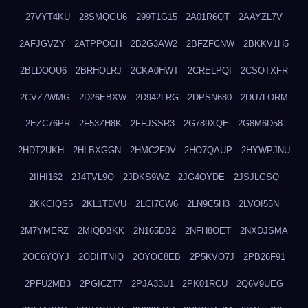
27VYT4KU
28SMQGU6
299T1G15
2A01R6QT
2AAYZL7V
2AFJGVZY
2ATPPOCH
2B2G3AW2
2BFZFCNW
2BKKV1H5
2BLDOOU6
2BRHOLRJ
2CKA0HWT
2CRELPQI
2CSOTXFR
2CVZ7WMG
2D26EBXW
2D942LRG
2DPSN680
2DU7LORM
2EZC76PR
2F53ZH8K
2FFJSSR3
2G789XQE
2G8M6D58
2HDT2UKH
2HLBXGGN
2HMC2F0V
2HO7QAUP
2HYWPJNU
2IIHI162
2J4TVL9Q
2JDKS9WZ
2JG4QYDE
2JSJLGSQ
2KKCIQS5
2KL1TDVU
2LCI7CW6
2LN9C5H3
2LVOI55N
2M7YMERZ
2MIQDBKK
2N165DB2
2NFH8OET
2NXDJSMA
2OC6YQYJ
2ODHTNIQ
2OYOC8EB
2P5KVO7J
2PB26F91
2PFU2MB3
2PGICZT7
2PJA33U1
2PK01RCU
2Q6V9UEG