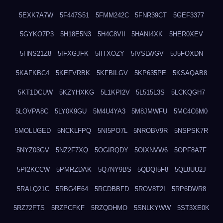
5EXK7A7W
5F447S51
5FMM242C
5FNR39CT
5GEF3377
5GYKO7P3
5H18E5N3
5H4C8VII
5HANI4XK
5HER0XEV
5HNS21Z8
5IFXGJFK
5IITXOZY
5IVSLWGV
5J5FOXDN
5KAFKBC4
5KEFVRBK
5KFBILGV
5KP635PE
5KSAQAB8
5KT1DCUW
5KZYHXKG
5L1KPI2V
5L515L3S
5LCKQGH7
5LOVPA8C
5LY0K9GU
5M4U4YA3
5M8JMWFU
5MC4C6M0
5MOLUGED
5NCKLFPQ
5NI5PO7L
5NROBV9R
5NSPSK7R
5NYZ03GV
5NZ2F7XQ
5OGIRQDY
5OIXNVW6
5OPF8A7F
5PI2KCCW
5PMRZDAK
5Q7NY9BS
5QDQI5F8
5QL8UU2J
5RALQ21C
5RBG4E64
5RCDBBFD
5ROV8T2I
5RP6DWR8
5RZ72FTS
5RZPCFKF
5RZQDHMO
5SNLKYWW
5ST3XE0K