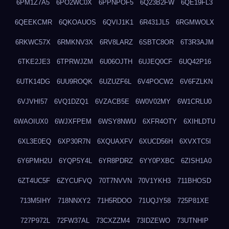
6PM1Z7A5
6PO2WC0X
6PPNPOF5
6Q23B2FW
6QE19FL3
6QEEKCMR
6QKOAUOS
6QVIJ1K1
6R431JL5
6RGMWOLX
6RKWC57X
6RMKNV3X
6RV8LARZ
6SBTC8OR
6T3R3AJM
6TKE2JE3
6TPRWJZM
6U06OJTH
6UJEQ0CF
6UQ42P16
6UTK14DG
6UU9ROQK
6UZUZF6L
6V4POCW2
6V6FZLKN
6VJVHI57
6VQ1DZQ1
6VZACB5E
6W0V02MY
6W1CRLU0
6WAOIUX0
6WJXFPEM
6WSY8NWU
6XFR4OTY
6XIHLDTU
6XL3E0EQ
6XP30R7N
6XQUAXFV
6XUCD56H
6XVXTC5I
6Y6PMH2U
6YQP5Y4L
6YR8PDRZ
6YY0PXBC
6ZISH1A0
6ZT4UC5F
6ZYCUFVQ
70T7NVVN
70V1YKH3
711BHOSD
713M5IHY
718NNXY2
71H5RDOO
71UQJY58
725P81XE
727P972L
72FW37AL
73CXZZM4
73IDZEWO
73UTNHIP