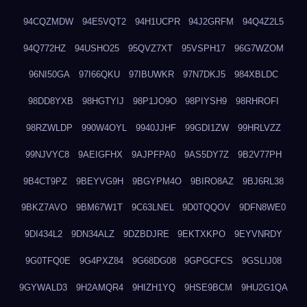
94CQZMDW
94E5VQT2
94H1UCPR
94J2GRFM
94Q4Z2L5
94Q772HZ
94USHO25
95QVZ7XT
95VSPH17
96G7WZOM
96NI50GA
97I66QKU
97IBUWKR
97N7DKJ5
984XBLDC
98DD8YXB
98HGTYIJ
98P1JO9O
98PIYSH9
98RHROFI
98RZWLDP
990W4OYL
9940JJHF
99GDI1ZW
99HRLVZZ
99NJVYC8
9AEIGFHX
9AJPFPA0
9AS5DY7Z
9B2V77PH
9B4CT9PZ
9BEYVG9H
9BGYPM4O
9BIRO8AZ
9BJ6RL38
9BKZ7AVO
9BM67W1T
9C63LNEL
9D0TQQOV
9DFN8WE0
9DI434L2
9DN34ALZ
9DZBDJRE
9EKTXKPO
9EYVNRDY
9G0TFQ0E
9G4PXZ84
9G68DG08
9GPGCFCS
9GSLIJ08
9GYWALD3
9H2AMQR4
9HIZH1YQ
9HSE9BCM
9HU2G1QA