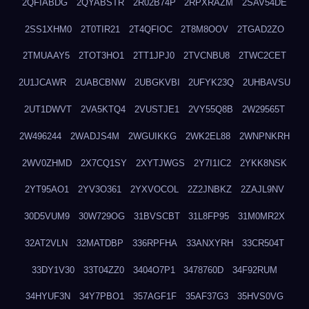
2QFIABDG
2QYABSTR
2R02B74P
2RPXRAZM
2SAV54DE
2SS1XHM0
2T0TIR21
2T4QFIOC
2T8M8OOV
2TGAD2ZO
2TMUAAY5
2TOT3HO1
2TT1JPJ0
2TVCNBU8
2TWC2CET
2U1JCAWR
2UABCBNW
2UBGKVBI
2UFYK23Q
2UHBAVSU
2UT1DWVT
2VA5KTQ4
2VUSTJE1
2VY55Q8B
2W29565T
2W496244
2WADJS4M
2WGUIKKG
2WK2EL88
2WNPNKRH
2WV0ZHMD
2X7CQ1SY
2XYTJWGS
2Y7I1IC2
2YKK8NSK
2YT95AO1
2YV3O361
2YXVOCOL
2Z2JNBKZ
2ZAJL9NV
30D5VUM9
30W729OG
31BVSCBT
31L8FP95
31M0MR2X
32AT2VLN
32MATDBP
336RPFHA
33ANXYRH
33CR504T
33DY1V30
33T04ZZ0
3404O7P1
3478760D
34F92RUM
34HYUF3N
34Y7PBO1
357AGF1F
35AF37G3
35HVS0VG