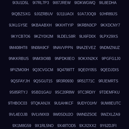
9I3U1D5L
9I7RL7P3
9I87JREW
9IDKWGWQ
9IL8EDHA
9IQBZSXG
9J0ZRBUV
9J11UAOI
9JA7JOQ9
9JHR89JS
9JKLGY5E
9KBAABXH
9KKHTYIP
9KRBN3CP
9KXDCNY7
9KYCB7O6
9KZY0X2M
9LDELS8R
9LI6FD0X
9LPX29XS
9M408HT8
9N08A9CF
9NAVVPPN
9NAZEVEZ
9NDMZNUZ
9NKKRBUS
9NM3IO8B
9NPDK8EO
9OKXN2KX
9PGFG1J0
9PIZMO0H
9Q3CVGCM
9Q4799TT
9QE0Y05S
9QEDJDIS
9QSFAYJH
9QSGU715
9R3R0930
9R51T71C
9RJEMRTS
9S85RTYJ
9SBD1GAU
9SC20R8W
9TC3RDIY
9TDEMFKU
9THBOC03
9TQKANJX
9U1AHKCF
9UDYO1HV
9UW8EUTC
9VL4EOJB
9VLVMX0I
9W0SDU2O
9WNDZ5OE
9WZXLZA9
9X1M8G59
9X1RL5NO
9X48TOD5
9XJI2XX2
9Y62DJFI