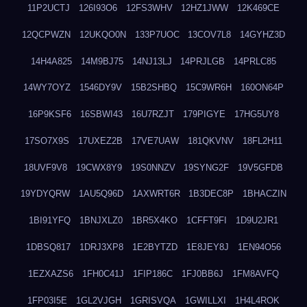
11P2UCTJ
126I93O6
12FS3WHV
12HZ1JWW
12K469CE
12QCPWZN
12UKQO0N
133P7UOC
13COV7L8
14GYHZ3D
14H4A825
14M9BJ75
14NJ13LJ
14PRJLGB
14PRLC85
14WY7OYZ
1546DY9V
15B2SHBQ
15C9WR6H
160ON64P
16P9KSF6
16SBWI43
16U7RZJT
179PIGYE
17HG5UY8
17SO7X9S
17UXEZ2B
17VE7UAW
181QKVNV
18FL2H11
18UVF9V8
19CWX8Y9
19S0NNZV
19SYNG2F
19V5GFDB
19YDYQRW
1AU5Q96D
1AXWRT6R
1B3DEC8P
1BHACZIN
1BI91YFQ
1BNJXLZ0
1BR5X4KO
1CFFT9FI
1D9U2JR1
1DBSQ817
1DRJ3XP8
1E2BYTZD
1E8JEY8J
1EN94O56
1EZXAZS6
1FH0C41J
1FIP186C
1FJ0BB6J
1FM8AVFQ
1FP03I5E
1GL2VJGH
1GRISVQA
1GWILLXI
1H4L4ROK