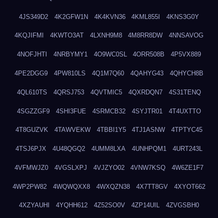
4JS349D2
4K2GFW1N
4K4KVN36
4KML855I
4KNS3G0Y
4KQJIFMI
4KWTO3AT
4LXNH9M8
4M8RR8DW
4NNSAVOG
4NOFJHTI
4NRBYMY1
4O9WC0SL
4ORR508B
4P5VX889
4PE2DGG9
4PW810LS
4Q1M7Q60
4QAHYG43
4QHYCH8B
4QL610TS
4QRSJ753
4QVTMIC5
4QXRDQN7
4S31TENQ
4SGZZGF9
4SHI3FUE
4SRMCB32
4SYJTR01
4T4UXTTO
4T8GUZVK
4TAWVEKW
4TBBI1Y5
4TJ1ASNW
4TPTYC45
4TSJ6PJX
4U48QGQ2
4UMM8LXA
4UNHPQM1
4URT243L
4VFMWJZ0
4VGSLXPJ
4VJZYO02
4VNW7KSQ
4W6ZE1F7
4WP2PW82
4WQWQXX8
4WXQZN38
4X7TT8GV
4XYOT662
4XZYAUHI
4YQHH612
4Z52SO0V
4ZP14UIL
4ZVGSBH0