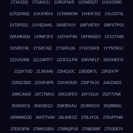
1T3A32QI
1TQ4XCLI
1URGFNU5
1USMDQTI
1USXOD9C
1UTQO46Q
1UXXH5X4
1V2M00OW
1VHOFJ5Z
1VLGOT3L
1VT6PD21
1VV8ZAHG
1W387VUY
1WFVB76Y
1WPX7P03
1WUHK6D4
1X9NP2FS
1XEHVF4N
1XFRA9ZO
1XS2YS68
1XSROT4L
1YS8YJ6Z
1YSKFL0G
1YUCNSFB
1YYN7W1J
1Z1US2M8
1ZLGWTF7
1ZOCGLFM
206VNFLF
20GH4EFO
2110Y7UD
21J9UIA6
2254Q10C
226DDKTL
22R2IX7P
22RDZ3DD
22S5F4PR
22XXR3UO
232PTAJG
24AZ56D2
24MC44U0
24TJTMVU
24XS3FEV
24YV1LVI
252T7VNK
253A0XC6
254O5EQJ
258OBXAU
25JR0XCH
25Q8956U
25RMMEOD
26HTTV6H
26L0HESZ
270L4YOL
276UFPNM
27E8J3FW
27MKG0DU
27MNQPU0
27NBD68F
27O3D674