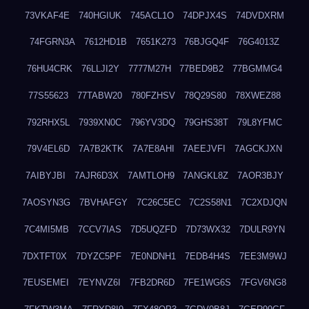
73VKAF4E
740HGIUK
745ACL1O
74DPJX4S
74DVDXRM
74FGRN3A
7612HD1B
7651K273
76BJGQ4F
76G4013Z
76HU4CRK
76LLJI2Y
7777M27H
77BED9B2
77BGMMG4
77S55623
77TABW20
780FZHSV
78Q29S80
78XWEZ88
792RHX5L
7939XN0C
796YV3DQ
79GHS38T
79L8YFMC
79V4EL6D
7A7B2KTK
7A7E8AHI
7AEEJVFI
7AGCKJXN
7AIBYJBI
7AJR6D3X
7AMTLOH9
7ANGKL8Z
7AOR3BJY
7AOSYN3G
7BVHAFGY
7C26C5EC
7C2S58N1
7C2XDJQN
7C4MI5MB
7CCV7IAS
7D5UQZFD
7D73WX32
7DULR9YN
7DXTFT0X
7DYZC5PF
7E0NDNH1
7EDB4H4S
7EE3M9WJ
7EUSEMEI
7EYNVZ6I
7FB2DR6D
7FE1WG6S
7FGV6NG8