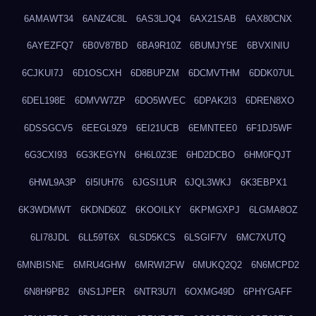
6AMAWT34
6ANZ4C8L
6AS3LJQ4
6AX21SAB
6AX80CNX
6AYEZFQ7
6B0V87BD
6BA9R10Z
6BUMJY5E
6BVXINIU
6CJKUI7J
6D1OSCXH
6D8BUPZM
6DCMVTHM
6DDK07UL
6DEL198E
6DMVW7ZP
6DO5WVEC
6DPAK2I3
6DREN8XO
6DSSGCV5
6EEGL9Z9
6EI21UCB
6EMNTEE0
6F1DJ5WF
6G3CXI93
6G3KEGYN
6H6L0Z3E
6HD2DCBO
6HM0FQJT
6HWL9A3P
6I5IUH76
6JGSI1UR
6JQL3WKJ
6K3EBPX1
6K3WDMWT
6KDND60Z
6KOOILKY
6KPMGXPJ
6LGMA8OZ
6LI78JDL
6LL59T6X
6LSD5KCS
6LSGIF7V
6MC7XUTQ
6MNBISNE
6MRU4GHW
6MRWI2FW
6MUKQ2Q2
6N6MCPD2
6N8H9PB2
6NS1JPER
6NTR3U7I
6OXMG49D
6PHYGAFF