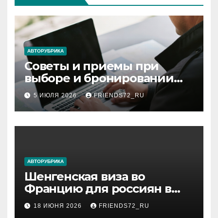
АВТОРУБРИКА
Советы и приемы при
выборе и бронировании
авиабилетов
5 ИЮЛЯ 2026
FRIENDS72_RU
АВТОРУБРИКА
Шенгенская виза во
Францию для россиян в
2026 году: сроки от 3 дней
18 ИЮНЯ 2026
FRIENDS72_RU
и список необходимых