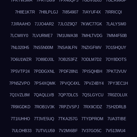
7FKTW3MA
7FRYD8I9
7FX48QP3
7GDV0B8J
7GER99GF
7H8E1KTR
7H8LPLGJ
7I854907
7IAYUF4X
7IRRICQI
7JIRAAHO
7JJO4AR2
7JLOZ9Q7
7KWC77GK
7LALYSM0
7LCWIIY0
7LVURME7
7M1UWA38
7MHLTVDG
7MM4F50B
7NL020H5
7NS5N00M
7NSA9LFN
7NZIGFWV
7O15HQUY
7O6U1WZR
7O89DJ0L
7OB253FZ
7ODLM7D2
7OY8DOTS
7P5VTP24
7PDDGXNL
7PDF28N1
7PISQHBH
7PKT2VUV
7PN5ZVPO
7PS4XQMK
7PVQC4XL
7PVZ4BY4
7PY3EC1H
7Q1VZL8M
7QAQLLVB
7QP7DLC5
7QSLGYCU
7R0ZOLUX
7R9IGDKD
7ROB1V3K
7RPZVSPJ
7RX9CIDZ
7SH2DRLB
7T1IUHHO
7T3VE5UQ
7TKA257G
7TYDPROM
7UA3TIBE
7ULOHB33
7UTVLU59
7V2MI6BF
7V37GO5C
7V513WU4