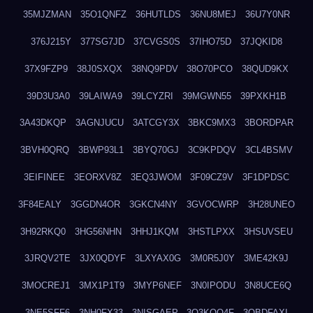
35MJZMAN
35O1QNFZ
36HUTLDS
36NU8MEJ
36U7Y0NR
376J215Y
377SG7JD
37CVGS0S
37IHO75D
37JQKID8
37X9FZP9
38J0SXQX
38NQ9PDV
38O70PCO
38QUD9KX
39D3U3A0
39LAIWA9
39LCYZRI
39MGWN55
39PXKH1B
3A43DKQP
3AGNJUCU
3ATCGY3X
3BKC9MX3
3BORDPAR
3BVH0QRQ
3BWP93L1
3BYQ70GJ
3C9KPDQV
3CL4BSMV
3EIFINEE
3EORXV8Z
3EQ3JWOM
3F09CZ9V
3F1DPDSC
3F84EALY
3GGDN4OR
3GKCN4NY
3GVOCWRP
3H28UNEO
3H92RKQ0
3HG56NHN
3HHJ1KQM
3HSTLPXX
3HSUVSEU
3JRQV2TE
3JX0QDYF
3LXYAX0G
3M0R5J0Y
3ME42K9J
3MOCREJ1
3MX1P1T9
3MYP6NEF
3N0IPODU
3N8UCE6Q
3NE5SFF6
3NH0FX33
3NISGAEP
3O3KQQ4F
3OBDFAXI