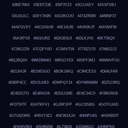
43BE766X
43EEF23E
43IP3TZ3
43OJ1AEY
43SSFXBJ
43U16JLC
43XY7A9N
441OKOJO
4474ZR0W
4489NF37
44AFGVXY
44CGH1H9
44E14L85
44VA5KJF
44XI8AFW
45A3IPS9
4601IURZ
46DGB3L9
46DLKJV6
46KT56QV
4728GJZN
47CQFY0O
47JMVITW
47TRZS70
47W8J2J2
48QJBQ0X
49MZ8W4O
49R1GYE9
49SPF3MJ
49WWVPJU
4B13IA3F
4B1N5SGO
4BOKJ6KQ
4C9HCESS
4D64LFAR
4D90P4CC
4DV2LKB3
4DWPQY14
4DYW6NWM
4DZ5J3RQ
4E402GTO
4E4R43JK
4EE6J1ME
4ENC34CO
4F88GRG8
4FDT5ITF
4GHTKFV1
4GJRPJFP
4GLC8SBG
4GOTUJAD
4GTUQOMS
4H5VY3Z1
4HCW1AJA
4HINPU4S
4HSR603T
4HVMV9QI
4I5H850W
4IL73M3I
4JGM8GIJ
4JH8IPKK