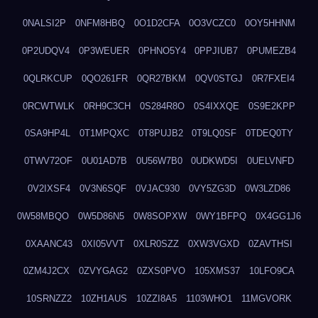
0NALSI2P
0NFM8HBQ
0O1D2CFA
0O3VCZC0
0OY5HHNM
0P2UDQV4
0P3WEUER
0PHNO5Y4
0PPJIUB7
0PUMEZB4
0QLRKCUP
0QO261FR
0QR27BKM
0QV0STGJ
0R7FXEI4
0RCWTWLK
0RH9C3CH
0S284R8O
0S4IXXQE
0S9E2KPP
0SA9HP4L
0T1MPQXC
0T8PUJB2
0T9LQ0SF
0TDEQ0TY
0TWV72OF
0U01AD7B
0U56W7B0
0UDKWD5I
0UELVNFD
0V2IXSF4
0V3N6SQF
0VJAC930
0VY5ZG3D
0W3LZD86
0W58MBQO
0W5D86N5
0W8SOPXW
0WY1BFPQ
0X4GG1J6
0XAANC43
0XI05VVT
0XLR0SZZ
0XW3VGXD
0ZAVTHSI
0ZM4J2CX
0ZVYGAG2
0ZXS0PVO
105XMS37
10LFO9CA
10SRNZZ2
10ZH1AUS
10ZZI8A5
1103WHO1
11MGVORK