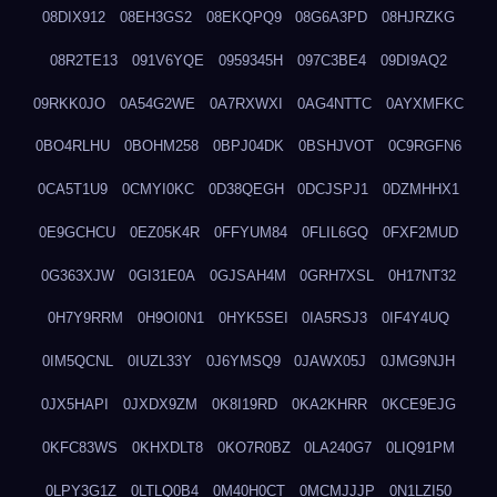
08DIX912
08EH3GS2
08EKQPQ9
08G6A3PD
08HJRZKG
08R2TE13
091V6YQE
0959345H
097C3BE4
09DI9AQ2
09RKK0JO
0A54G2WE
0A7RXWXI
0AG4NTTC
0AYXMFKC
0BO4RLHU
0BOHM258
0BPJ04DK
0BSHJVOT
0C9RGFN6
0CA5T1U9
0CMYI0KC
0D38QEGH
0DCJSPJ1
0DZMHHX1
0E9GCHCU
0EZ05K4R
0FFYUM84
0FLIL6GQ
0FXF2MUD
0G363XJW
0GI31E0A
0GJSAH4M
0GRH7XSL
0H17NT32
0H7Y9RRM
0H9OI0N1
0HYK5SEI
0IA5RSJ3
0IF4Y4UQ
0IM5QCNL
0IUZL33Y
0J6YMSQ9
0JAWX05J
0JMG9NJH
0JX5HAPI
0JXDX9ZM
0K8I19RD
0KA2KHRR
0KCE9EJG
0KFC83WS
0KHXDLT8
0KO7R0BZ
0LA240G7
0LIQ91PM
0LPY3G1Z
0LTLQ0B4
0M40H0CT
0MCMJJJP
0N1LZI50