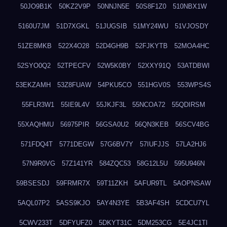
50JO9B1K
50KZ2V9P
50NNJN5E
50S8F1Z0
510NBX1W
5160U7JM
51D7XGKL
51JUGSIB
51MY24WU
51VJOSDY
51ZE8MKB
522X4O28
52D4GH9B
52FJKYTB
52MOA4HC
52SYO0Q2
52TPECFV
52W5K0BY
52XXY91Q
53ATDBWI
53EKZAMH
53Z8FUAW
54PKU5CO
551HGV0S
553WPS4S
55FLR3W1
55IE9L4V
55JKJF3L
55NCOA72
55QDIRSM
55XAQHMU
56975PIR
56GSA0U2
56QN3KEB
56SCV4BG
571FDQ4T
5771DEGW
57G6BV7Y
57IUFJJS
57LA2HJ6
57N9R0VG
57Z141YR
584ZQC53
58G12L5U
595U946N
59BSESDJ
59FRMR7X
59T11ZKH
5AFUR9TL
5AOPNSAW
5AQL07P2
5ASS9KJO
5AY4N3YE
5B3AF4SH
5CDCU7YL
5CWV233T
5DFYUFZ0
5DKYT31C
5DM253CG
5E4JC1TI