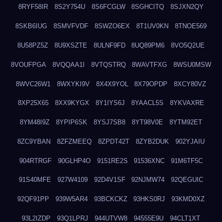
8RYF58IR
8S2Y754U
8S6FCGLW
8SGHCITQ
8SJXN2QY
8SKB6IUG
8SMVFVDF
8SWZO6EX
8T1UV0KN
8TNOE569
8U58PZ5Z
8U9XSZTE
8ULNF9FD
8UQ89PM6
8VO5Q2UE
8VOUFPGA
8VQQAA1I
8VTQSTRQ
8WAVTFXG
8WSU0MSW
8WVC26W1
8WXYKI9V
8X4X9YOL
8X79OPDP
8XCY80VZ
8XP25X65
8XX9KYGX
8Y1IYS6J
8YAACL5S
8YKVAXRE
8YM48I9Z
8YPIP6SK
8YSJ7SB8
8YT98V0E
8YTM92ET
8ZC9YBAN
8ZFZMEEQ
8ZPDT42T
8ZYB2DUK
902YJAIU
904RTRGF
90GLHP4O
9151RE2S
91536XNC
91M6TF5C
91S40MFE
927W4109
92D4V1SF
92NJMW74
92QEGUIC
92QF91PP
939W5AR4
93BCKCKZ
93HKS0RJ
93KMD0XZ
93L2IZDP
93Q1LPRJ
944UTVW8
94555E9U
94CLT1XT