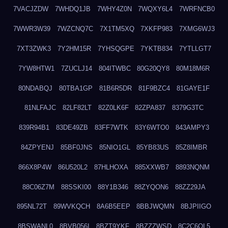
7VACJZDW
7WHDQ1JB
7WHY4Z0N
7WQXY6L4
7WRFNCB0
7WWR3W39
7WZCNQ7C
7X1TM5XQ
7XKFP983
7XMG6WJ3
7XT3ZWK3
7Y2HM15R
7YHSQGPE
7YKTB834
7YTLLGT7
7YW8HTW1
7ZUCLJ14
804ITWBC
80G20QY8
80M18M6R
80NDABQJ
80TBA1GP
81B6R5DR
81F9BZC4
81GAYE1F
81NLFAJC
82LF82LT
82Z0LK6F
82ZPA837
8379G3TC
839R94B1
83DE49ZB
83FF7WTK
83Y6WTO0
843AMPY3
84ZPYENJ
85BF0JNS
85NIO1GL
85YB83US
85Z8IMBR
866X8P4W
86U520L2
87HLHOXA
885XXWB7
8893NQNM
88C06Z7M
88SSKI00
88Y1B346
88ZYQON6
88ZZ29JA
895NL72T
89WVKQCH
8A6B5EEP
8BBJWQMN
8BJPIIGO
8BSWANL0
8BVB056I
8BZT9YKF
8BZZZWSD
8C2C6QL5