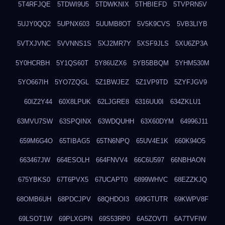
5T4RFJQE
5TDWI9U5
5TDWKNIX
5THBIEFD
5TVPRN5V
5UJY0QQ2
5UPNX603
5UUMB8OT
5V5K9CVS
5VB3LIYB
5VTXJVNC
5VVNNS1S
5XJ2MR7Y
5XSF9JLS
5XU6ZP3A
5Y0HCRBH
5Y1QS60T
5Y86UZX6
5YB5BBQM
5YHM530M
5YO667IH
5YO7ZQGL
5Z1BWJEZ
5Z1VP9TD
5ZYFJGV9
60IZ2Y44
60X8LPUK
62LJGRE8
6316UU0I
634ZKLU1
63MVU7SW
63SPQINX
63WDQUHH
63X60DYM
64996J11
659M6G4O
65TIBAG5
65TN6NPQ
65UV4E1K
660K94O5
663467JW
664ESOLH
664FNVV4
66C6U597
66NBHAON
675YBKS0
67T6PVX5
67UCAPT0
6899WHVC
68EZZKJQ
68OMB6UH
68PDCJPV
68QHDOI3
699GTUTR
69KWPV8F
69LSOT1W
69PLXGPN
69S53RP0
6A5ZOVTI
6A7TVFIW