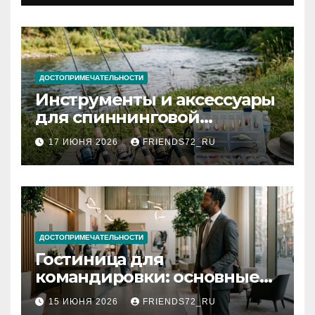
документов
ДОСТОПРИМЕЧАТЕЛЬНОСТИ
Инструменты и аксессуары
для спиннинговой
рыбалки: назначение и
17 ИЮНЯ 2026
FRIENDS72_RU
типы
ДОСТОПРИМЕЧАТЕЛЬНОСТИ
Гостиница для
командировки: основные
критерии выбора
15 ИЮНЯ 2026
FRIENDS72_RU