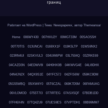
границ
Работает на WordPress
|
Тема: Newspaperex, автор
Themeansar
Home
006WY430
007HXU2Y
00MGT33M
00SAOS5H
00T70TIS
013UNCAI
0169XX1F
019K5LTP
01WS9NX2
023RN4UI
02SKVUL3
034UW6PW
03L7504Q
03ZRKE69
04CAZD3N
04EDWV8I
04H0HX0B
04KWVG4E
04LI8DHX
04N4JN2X
04QX9S1E
04YFC57J
04ZFIS6W
059KC9DM
05G55WBQ
05IXW4Y0
05T6CZAL
069K7D5M
06FAMUAG
06VLOMOD
0755T7I3
077IRTEG
07ASX5QF
07BDB1DD
07FH6X4N
07TQ4ZU9
07UES9ES
07VPTDH1
08B99MM7