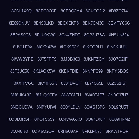
8C6H1X9Q
8CEG9O6P
8CFDQ2M4
8CUCG2I2
8D8ZOZI4
8E09QNUV
8E4S01KD
8ECXEKP8
8EK7CM3O
8EMTYC6G
8EPAS0G6
8FLU9KW0
8GN4ZHDF
8GP2U7BA
8HSUN8J4
8HV1LF0X
8I0XX43W
8IGK9S2K
8IKCGRHJ
8IN6KUU1
8IWWBYPE
8J75FPFS
8JJDB3C0
8JKNTZGY
8JO7GZIF
8JT3UC50
8K1AGK5W
8KEKFDIE
8KNPFC99
8KPYSBQS
8KXIFVGC
8KYIF5SK
8L34DAQF
8L74O55L
8LZ3S1IS
8M8UKA3C
8MLQKCFV
8N8F04EH
8NA0T4E7
8NDCJ7UZ
8NGGUDVA
8NPYUIWI
8O0YLDLN
8OASJ3P6
8OL9RU5T
8OUD8RGF
8PQTS65Y
8Q4WAGXO
8Q67LX0P
8Q89HRM2
8QJ48I60
8QM6M2QF
8RH6U9AR
8RKLFN77
8RKWTPQR