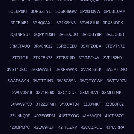
3OE9P0KI
3OPSZTYE
3OSK46GW
3P20H0VW
3PEBEUPM
3PFEI4E1
3PHQ0AXL
3PJX8KV3
3PWL81U6
3PX3NDPK
3QBNPSU7
3QPKYD3H
3R660UUO
3R8OBY8R
3RJJOB51
3RM5TAUQ
3RV0N612
3SRBQEDJ
3SXFZOBA
3TBVTN7Z
3TFI7CJL
3TKFBN73
3TTB618D
3TVMVY4A
3VPL82H9
3VS14DKC
3VX5WW8T
3VXFRWKX
3VZRTGEK
3W3MHD4O
3WAD8W9N
3WDTF1N3
3WI8G8SN
3WQDYCWK
3WTTA97N
3WU70G19
3X71FE60
3XC4DIU7
3XMIH0VI
3XMLLD4K
3XWW9P5D
3Y2Z2FMH
3YXUATB4
3Z3344KT
3ZBBJF82
3ZUNKQ9P
40PEO5RM
418TPYOG
41A6AQPI
41CR68ZC
428MPM7O
42EW9PZP
42HIOZNV
42QOZROE
437L5RRA