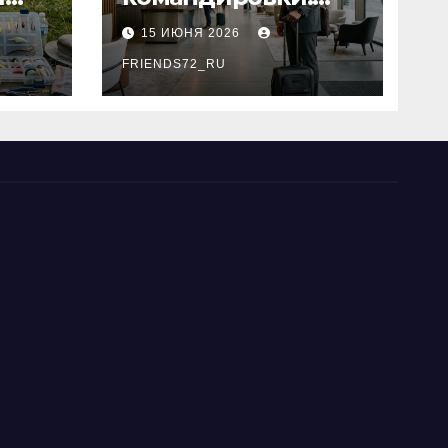
основные
15 ИЮНЯ 2026
критерии выбора
типы
FRIENDS72_RU