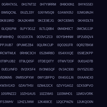
0GRH7XSL
0H17NT32
0H7Y9RRM
0H9OI0N1
0HYK5SEI
0IM5QCNL
0IUZL33Y
0J6YMSQ9
0JAWX05J
0JMG9NJH
0K8I19RD
0KA2KHRR
0KCE9EJG
0KFC83WS
0KHXDLT8
0LIQ91PM
0LPY3G1Z
0LTLQ0B4
0M40H0CT
0MCMJJJP
NFM8HBQ
0O1D2CFA
0O3VCZC0
0OY5HHNM
0P2UDQV4
0PPJIUB7
0PUMEZB4
0QLRKCUP
0QO261FR
0QR27BKM
0RCWTWLK
0RH9C3CH
0S284R8O
0S4IXXQE
0S9E2KPP
0T8PUJB2
0T9LQ0SF
0TDEQ0TY
0TWV72OF
0U01AD7B
0UELVNFD
0V2IXSF4
0V3N6SQF
0VJAC930
0VY5ZG3D
W5D86N5
0W8SOPXW
0WY1BFPQ
0X4GG1J6
0XAANC43
XW3VGXD
0ZAVTHSI
0ZM4J2CX
0ZVYGAG2
0ZXS0PVO
10SRNZZ2
10ZH1AUS
10ZZI8A5
1103WHO1
11MGVORK
2FS3WHV
12HZ1JWW
12K469CE
12QCPWZN
12UKQO0N