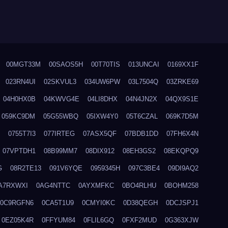
00MGT33M
00SAOS5H
00T70TIS
013UNCAI
0169XX1F
023RN4UI
02SKVUL3
034UW6PW
03L7504Q
03ZRKE69
04H0HX0B
04KWVG4E
04LI8DHX
04N4JN2X
04QX9S1E
059KC9DM
05G55WBQ
05IXW4Y0
05T6CZAL
069K7D5M
0755T7I3
077IRTEG
07ASX5QF
07BDB1DD
07FH6X4N
07VPTDH1
08B99MM7
08DIX912
08EH3GS2
08EKQPQ9
G
08R2TE13
091V6YQE
0959345H
097C3BE4
09DI9AQ2
A7RXWXI
0AG4NTTC
0AYXMFKC
0BO4RLHU
0BOHM258
0C9RGFN6
0CA5T1U9
0CMYI0KC
0D38QEGH
0DCJSPJ1
0EZ05K4R
0FFYUM84
0FLIL6GQ
0FXF2MUD
0G363XJW