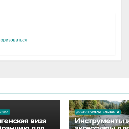
торизоваться
.
БРИКА
ДОСТОПРИМЕЧАТЕЛЬНОСТИ
генская виза
Инструменты 
Францию для
аксессуары дл