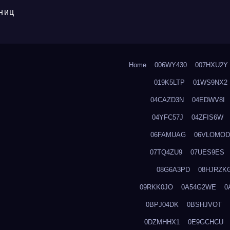
ниц
Home
006WY430
007HXU2Y
019K5LTP
01WS9NX2
04CAZD3N
04EDWV8I
04YFC57J
04ZFIS6W
06FAMUAG
06VLOMOD
07TQ4ZU9
07UES9ES
08G6A3PD
08HJRZK
09RKK0JO
0A54G2WE
0
0BPJ04DK
0BSHJVOT
0DZMHHX1
0E9GCHCU