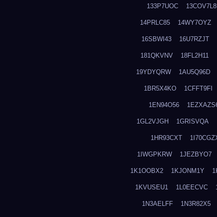
133P7UOC
13COV7L8
14PRLC85
14WY7OYZ
16SBWI43
16U7RZJT
181QKVNV
18FL2H11
19YDYQRW
1AU5Q96D
1BR5X4KO
1CFFT9FI
1EN94O56
1EZXAZS
1GL2VJGH
1GRISVQA
1HR93CXT
1I70CGZ
1IWGPKRW
1JEZBYO7
1K1OOBX2
1KJONM1Y
1
1KVUSEU1
1L0EECVC
1N3AELFF
1N3R82X5