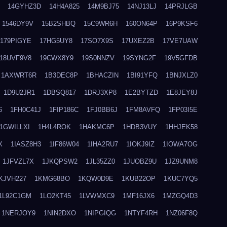
14GYHZ3D
14H4A825
14M9BJ75
14NJ13LJ
14PRJLGB
1546DY9V
15B2SHBQ
15C9WR6H
160ON64P
16P9KSF6
179PIGYE
17HG5UY8
17SO7X9S
17UXEZ2B
17VE7UAW
18UVF9V8
19CWX8Y9
19S0NNZV
19SYNG2F
19V5GFDB
1AXWRT6R
1B3DEC8P
1BHACZIN
1BI91YFQ
1BNJXLZ0
1D9U2JR1
1DBSQ817
1DRJ3XP8
1E2BYTZD
1E8JEY8J
6
1FH0C41J
1FIP186C
1FJ0BB6J
1FM8AVFQ
1FP03I5E
1GWILLXI
1H4L4ROK
1HAKMC6P
1HDB3VUY
1HHJEK58
X
1IASZ8H3
1IF86W04
1IHA2RU7
1IOKJ9IZ
1IOWA7OG
1JFVZL7X
1JKQPSW2
1JL35ZZ0
1JUOBZ9U
1JZ9UNM8
KJVH227
1KMG68BO
1KQW0D9E
1KUB22OP
1KUC7YQ5
1L92C1GM
1LO2KT45
1LVWMXC9
1MF16JX6
1MZGQ4D3
1NERJOY9
1NIN2DXO
1NIPGIQG
1NTYF4RH
1NZ06F8Q