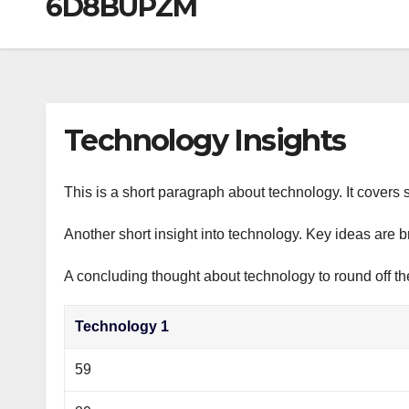
6D8BUPZM
р
a
i
A
а
m
k
p
в
i
p
и
т
Technology Insights
ь
This is a short paragraph about technology. It covers 
Another short insight into technology. Key ideas are b
A concluding thought about technology to round off th
Technology 1
59