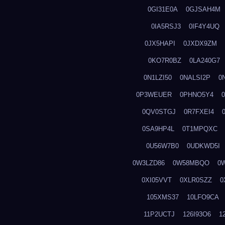
0GI31E0A
0GJSAH4M
0IA5RSJ3
0IF4Y4UQ
0JX5HAPI
0JXDX9ZM
0KO7R0BZ
0LA240G7
0N1LZI50
0NALSI2P
0
0P3WEUER
0PHNO5Y4
0QV0STGJ
0R7FXEI4
0SA9HP4L
0T1MPQXC
0U56W7B0
0UDKWD5I
0W3LZD86
0W58MBQO
0
0XI05VVT
0XLR0SZZ
0
105XMS37
10LFO9CA
11P2UCTJ
126I93O6
1