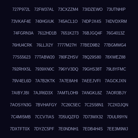
727P972L
72FW37AL
73CXZZM4
73IDZEWO
73UTNHIP
73VKAF4E
740HGIUK
745ACL1O
74DPJX4S
74DVDXRM
74FGRN3A
7612HD1B
7651K273
76BJGQ4F
76G4013Z
76HU4CRK
76LLJI2Y
7777M27H
77BED9B2
77BGMMG4
77S55623
77TABW20
780FZHSV
78Q29S80
78XWEZ88
792RHX5L
7939XN0C
796YV3DQ
79GHS38T
79L8YFMC
79V4EL6D
7A7B2KTK
7A7E8AHI
7AEEJVFI
7AGCKJXN
7AIBYJBI
7AJR6D3X
7AMTLOH9
7ANGKL8Z
7AOR3BJY
7AOSYN3G
7BVHAFGY
7C26C5EC
7C2S58N1
7C2XDJQN
7C4MI5MB
7CCV7IAS
7D5UQZFD
7D73WX32
7DULR9YN
7DXTFT0X
7DYZC5PF
7E0NDNH1
7EDB4H4S
7EE3M9WJ