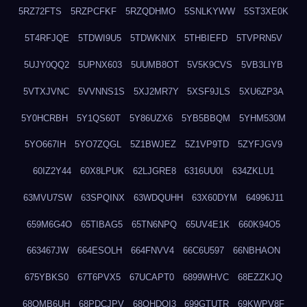
5RZ72FTS
5RZPCFKF
5RZQDHMO
5SNLKYWW
5ST3XE0K
5T4RFJQE
5TDWI9U5
5TDWKNIX
5THBIEFD
5TVPRN5V
5UJY0QQ2
5UPNX603
5UUMB8OT
5V5K9CVS
5VB3LIYB
5VTXJVNC
5VVNNS1S
5XJ2MR7Y
5XSF9JLS
5XU6ZP3A
5Y0HCRBH
5Y1QS60T
5Y86UZX6
5YB5BBQM
5YHM530M
5YO667IH
5YO7ZQGL
5Z1BWJEZ
5Z1VP9TD
5ZYFJGV9
60IZ2Y44
60X8LPUK
62LJGRE8
6316UU0I
634ZKLU1
63MVU7SW
63SPQINX
63WDQUHH
63X60DYM
64996J11
659M6G4O
65TIBAG5
65TN6NPQ
65UV4E1K
660K94O5
663467JW
664ESOLH
664FNVV4
66C6U597
66NBHAON
675YBKS0
67T6PVX5
67UCAPT0
6899WHVC
68EZZKJQ
68OMB6UH
68PDCJPV
68QHDOI3
699GTUTR
69KWPV8F