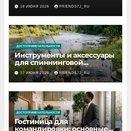
2026 году: сроки от 3 дней
18 ИЮНЯ 2026
FRIENDS72_RU
и список необходимых
документов
ДОСТОПРИМЕЧАТЕЛЬНОСТИ
Инструменты и аксессуары
для спиннинговой
рыбалки: назначение и
17 ИЮНЯ 2026
FRIENDS72_RU
типы
ДОСТОПРИМЕЧАТЕЛЬНОСТИ
Гостиница для
командировки: основные