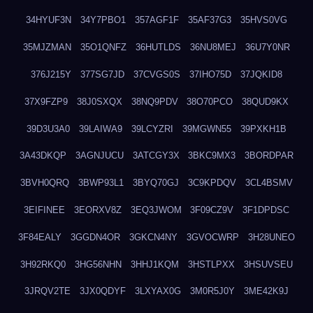
34HYUF3N
34Y7PBO1
357AGF1F
35AF37G3
35HVS0VG
35MJZMAN
35O1QNFZ
36HUTLDS
36NU8MEJ
36U7Y0NR
376J215Y
377SG7JD
37CVGS0S
37IHO75D
37JQKID8
37X9FZP9
38J0SXQX
38NQ9PDV
38O70PCO
38QUD9KX
39D3U3A0
39LAIWA9
39LCYZRI
39MGWN55
39PXKH1B
3A43DKQP
3AGNJUCU
3ATCGY3X
3BKC9MX3
3BORDPAR
3BVH0QRQ
3BWP93L1
3BYQ70GJ
3C9KPDQV
3CL4BSMV
3EIFINEE
3EORXV8Z
3EQ3JWOM
3F09CZ9V
3F1DPDSC
3F84EALY
3GGDN4OR
3GKCN4NY
3GVOCWRP
3H28UNEO
3H92RKQ0
3HG56NHN
3HHJ1KQM
3HSTLPXX
3HSUVSEU
3JRQV2TE
3JX0QDYF
3LXYAX0G
3M0R5J0Y
3ME42K9J