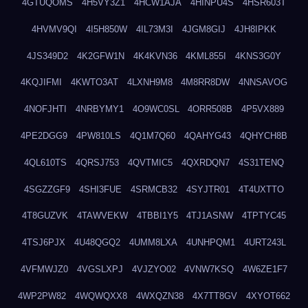
4GTUQOMS
4H5VY3Z1
4HCW1AJA
4HINPU4S
4HSR603T
4HVMV9QI
4I5H850W
4IL73M3I
4JGM8GIJ
4JH8IPKK
4JS349D2
4K2GFW1N
4K4KVN36
4KML855I
4KNS3G0Y
4KQJIFMI
4KWTO3AT
4LXNH9M8
4M8RR8DW
4NNSAVOG
4NOFJHTI
4NRBYMY1
4O9WC0SL
4ORR508B
4P5VX889
4PE2DGG9
4PW810LS
4Q1M7Q60
4QAHYG43
4QHYCH8B
4QL610TS
4QRSJ753
4QVTMIC5
4QXRDQN7
4S31TENQ
4SGZZGF9
4SHI3FUE
4SRMCB32
4SYJTR01
4T4UXTTO
4T8GUZVK
4TAWVEKW
4TBBI1Y5
4TJ1ASNW
4TPTYC45
4TSJ6PJX
4U48QGQ2
4UMM8LXA
4UNHPQM1
4URT243L
4VFMWJZ0
4VGSLXPJ
4VJZYO02
4VNW7KSQ
4W6ZE1F7
4WP2PW82
4WQWQXX8
4WXQZN38
4X7TT8GV
4XYOT662