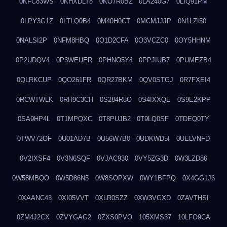
0KFC83WS
0KHXDLT8
0KO7R0BZ
0LA240G7
0LIQ91PM
0LPY3G1Z
0LTLQ0B4
0M40H0CT
0MCMJJJP
0N1LZI50
0NALSI2P
0NFM8HBQ
0O1D2CFA
0O3VCZC0
0OY5HHNM
0P2UDQV4
0P3WEUER
0PHNO5Y4
0PPJIUB7
0PUMEZB4
0QLRKCUP
0QO261FR
0QR27BKM
0QV0STGJ
0R7FXEI4
0RCWTWLK
0RH9C3CH
0S284R8O
0S4IXXQE
0S9E2KPP
0SA9HP4L
0T1MPQXC
0T8PUJB2
0T9LQ0SF
0TDEQ0TY
0TWV72OF
0U01AD7B
0U56W7B0
0UDKWD5I
0UELVNFD
0V2IXSF4
0V3N6SQF
0VJAC930
0VY5ZG3D
0W3LZD86
0W58MBQO
0W5D86N5
0W8SOPXW
0WY1BFPQ
0X4GG1J6
0XAANC43
0XI05VVT
0XLR0SZZ
0XW3VGXD
0ZAVTHSI
0ZM4J2CX
0ZVYGAG2
0ZXS0PVO
105XMS37
10LFO9CA