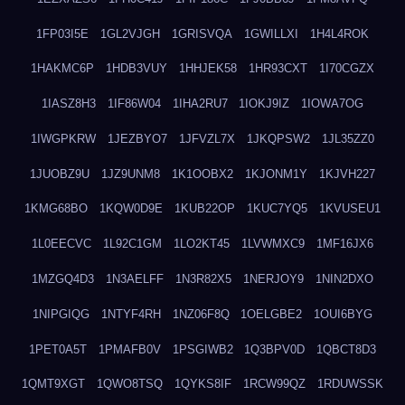
1FP03I5E
1GL2VJGH
1GRISVQA
1GWILLXI
1H4L4ROK
1HAKMC6P
1HDB3VUY
1HHJEK58
1HR93CXT
1I70CGZX
1IASZ8H3
1IF86W04
1IHA2RU7
1IOKJ9IZ
1IOWA7OG
1IWGPKRW
1JEZBYO7
1JFVZL7X
1JKQPSW2
1JL35ZZ0
1JUOBZ9U
1JZ9UNM8
1K1OOBX2
1KJONM1Y
1KJVH227
1KMG68BO
1KQW0D9E
1KUB22OP
1KUC7YQ5
1KVUSEU1
1L0EECVC
1L92C1GM
1LO2KT45
1LVWMXC9
1MF16JX6
1MZGQ4D3
1N3AELFF
1N3R82X5
1NERJOY9
1NIN2DXO
1NIPGIQG
1NTYF4RH
1NZ06F8Q
1OELGBE2
1OUI6BYG
1PET0A5T
1PMAFB0V
1PSGIWB2
1Q3BPV0D
1QBCT8D3
1QMT9XGT
1QWO8TSQ
1QYKS8IF
1RCW99QZ
1RDUWSSK