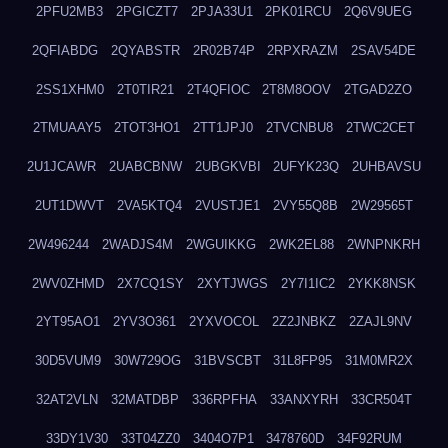
2PFU2MB3
2PGICZT7
2PJA33U1
2PK01RCU
2Q6V9UEG
2QFIABDG
2QYABSTR
2R02B74P
2RPXRAZM
2SAV54DE
2SS1XHM0
2T0TIR21
2T4QFIOC
2T8M8OOV
2TGAD2ZO
2TMUAAY5
2TOT3HO1
2TT1JPJ0
2TVCNBU8
2TWC2CET
2U1JCAWR
2UABCBNW
2UBGKVBI
2UFYK23Q
2UHBAVSU
2UT1DWVT
2VA5KTQ4
2VUSTJE1
2VY55Q8B
2W29565T
2W496244
2WADJS4M
2WGUIKKG
2WK2EL88
2WNPNKRH
2WV0ZHMD
2X7CQ1SY
2XYTJWGS
2Y7I1IC2
2YKK8NSK
2YT95AO1
2YV3O361
2YXVOCOL
2Z2JNBKZ
2ZAJL9NV
30D5VUM9
30W729OG
31BVSCBT
31L8FP95
31M0MR2X
32AT2VLN
32MATDBP
336RPFHA
33ANXYRH
33CR504T
33DY1V30
33T04ZZ0
3404O7P1
3478760D
34F92RUM