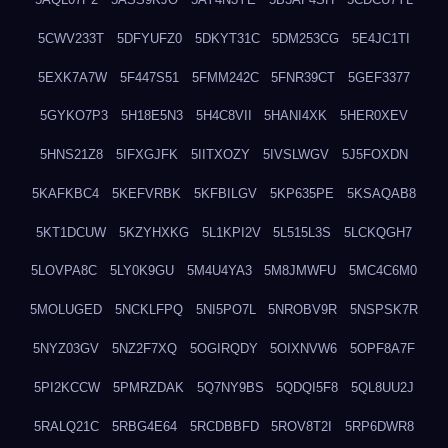
5CWV233T
5DFYUFZ0
5DKYT31C
5DM253CG
5E4JC1TI
5EXK7A7W
5F447S51
5FMM242C
5FNR39CT
5GEF3377
5GYKO7P3
5H18E5N3
5H4C8VII
5HANI4XK
5HER0XEV
5HNS21Z8
5IFXGJFK
5IITXOZY
5IVSLWGV
5J5FOXDN
5KAFKBC4
5KEFVRBK
5KFBILGV
5KP635PE
5KSAQAB8
5KT1DCUW
5KZYHXKG
5L1KPI2V
5L515L3S
5LCKQGH7
5LOVPA8C
5LY0K9GU
5M4U4YA3
5M8JMWFU
5MC4C6M0
5MOLUGED
5NCKLFPQ
5NI5PO7L
5NROBV9R
5NSPSK7R
5NYZ03GV
5NZ2F7XQ
5OGIRQDY
5OIXNVW6
5OPF8A7F
5PI2KCCW
5PMRZDAK
5Q7NY9BS
5QDQI5F8
5QL8UU2J
5RALQ21C
5RBG4E64
5RCDBBFD
5ROV8T2I
5RP6DWR8