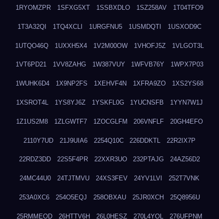
1RYOMZPR
1SFXG5XT
1SSBXDLO
1SZ258AV
1T04TFO9
1T3A32QI
1TQ4XCLI
1URGFNU5
1USMDQTI
1USXOD9C
1UTQO46Q
1UXXH5X4
1V2M00OW
1VHOFJ5Z
1VLGOT3L
1VT6PD21
1VV8ZAHG
1W387VUY
1WFVB76Y
1WPX7P03
1WUHK6D4
1X9NP2FS
1XEHVF4N
1XFRA9ZO
1XS2YS68
1XSROT4L
1YS8YJ6Z
1YSKFL0G
1YUCNSFB
1YYN7W1J
1Z1US2M8
1ZLGWTF7
1ZOCGLFM
206VNFLF
20GH4EFO
2110Y7UD
21J9UIA6
2254Q10C
226DDKTL
22R2IX7P
22RDZ3DD
22S5F4PR
22XXR3UO
232PTAJG
24AZ56D2
24MC44U0
24TJTMVU
24XS3FEV
24YV1LVI
252T7VNK
253A0XC6
254O5EQJ
258OBXAU
25JR0XCH
25Q8956U
25RMMEOD
26HTTV6H
26L0HESZ
270L4YOL
276UFPNM