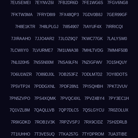
7EUSEMEI
7EYNVZ6I
7FB2DR6D
7FE1WG6S
7FGV6NG8
7FKTW3MA
7FRYD8I9
7FX48QP3
7GDV0B8J
7GER99GF
7H8E1KTR
7H8LPLGJ
7I854907
7IAYUF4X
7IRRICQI
7JIRAAHO
7JJO4AR2
7JLOZ9Q7
7KWC77GK
7LALYSM0
7LCWIIY0
7LVURME7
7M1UWA38
7MHLTVDG
7MM4F50B
7NL020H5
7NS5N00M
7NSA9LFN
7NZIGFWV
7O15HQUY
7O6U1WZR
7O89DJ0L
7OB253FZ
7ODLM7D2
7OY8DOTS
7P5VTP24
7PDDGXNL
7PDF28N1
7PISQHBH
7PKT2VUV
7PN5ZVPO
7PS4XQMK
7PVQC4XL
7PVZ4BY4
7PY3EC1H
7Q1VZL8M
7QAQLLVB
7QP7DLC5
7QSLGYCU
7R0ZOLUX
7R9IGDKD
7ROB1V3K
7RPZVSPJ
7RX9CIDZ
7SH2DRLB
7T1IUHHO
7T3VE5UQ
7TKA257G
7TYDPROM
7UA3TIBE