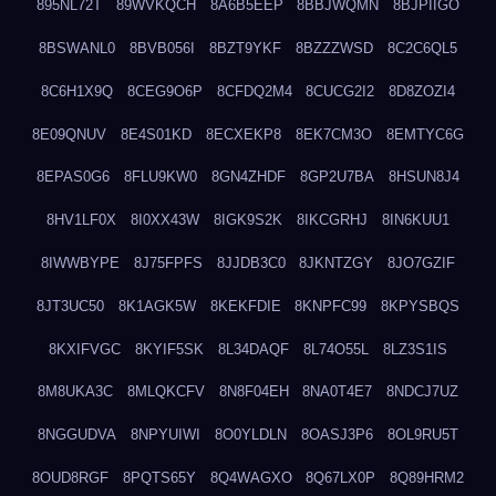
895NL72T
89WVKQCH
8A6B5EEP
8BBJWQMN
8BJPIIGO
8BSWANL0
8BVB056I
8BZT9YKF
8BZZZWSD
8C2C6QL5
8C6H1X9Q
8CEG9O6P
8CFDQ2M4
8CUCG2I2
8D8ZOZI4
8E09QNUV
8E4S01KD
8ECXEKP8
8EK7CM3O
8EMTYC6G
8EPAS0G6
8FLU9KW0
8GN4ZHDF
8GP2U7BA
8HSUN8J4
8HV1LF0X
8I0XX43W
8IGK9S2K
8IKCGRHJ
8IN6KUU1
8IWWBYPE
8J75FPFS
8JJDB3C0
8JKNTZGY
8JO7GZIF
8JT3UC50
8K1AGK5W
8KEKFDIE
8KNPFC99
8KPYSBQS
8KXIFVGC
8KYIF5SK
8L34DAQF
8L74O55L
8LZ3S1IS
8M8UKA3C
8MLQKCFV
8N8F04EH
8NA0T4E7
8NDCJ7UZ
8NGGUDVA
8NPYUIWI
8O0YLDLN
8OASJ3P6
8OL9RU5T
8OUD8RGF
8PQTS65Y
8Q4WAGXO
8Q67LX0P
8Q89HRM2