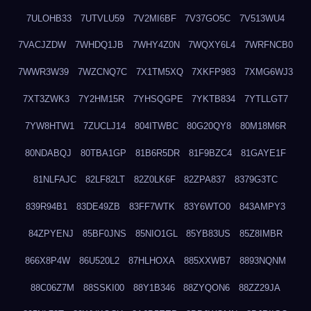
7ULOHB33
7UTVLU59
7V2MI6BF
7V37GO5C
7V513WU4
7VACJZDW
7WHDQ1JB
7WHY4Z0N
7WQXY6L4
7WRFNCB0
7WWR3W39
7WZCNQ7C
7X1TM5XQ
7XKFP983
7XMG6WJ3
7XT3ZWK3
7Y2HM15R
7YHSQGPE
7YKTB834
7YTLLGT7
7YW8HTW1
7ZUCLJ14
804ITWBC
80G20QY8
80M18M6R
80NDABQJ
80TBA1GP
81B6R5DR
81F9BZC4
81GAYE1F
81NLFAJC
82LF82LT
82Z0LK6F
82ZPA837
8379G3TC
839R94B1
83DE49ZB
83FF7WTK
83Y6WTO0
843AMPY3
84ZPYENJ
85BF0JNS
85NIO1GL
85YB83US
85Z8IMBR
866X8P4W
86U520L2
87HLHOXA
885XXWB7
8893NQNM
88C06Z7M
88SSKI00
88Y1B346
88ZYQON6
88ZZ29JA