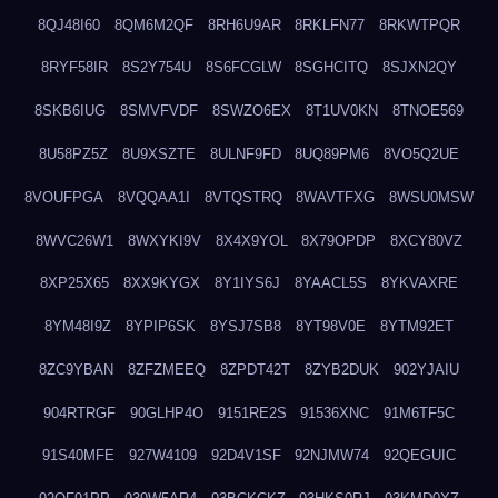
8QJ48I60
8QM6M2QF
8RH6U9AR
8RKLFN77
8RKWTPQR
8RYF58IR
8S2Y754U
8S6FCGLW
8SGHCITQ
8SJXN2QY
8SKB6IUG
8SMVFVDF
8SWZO6EX
8T1UV0KN
8TNOE569
8U58PZ5Z
8U9XSZTE
8ULNF9FD
8UQ89PM6
8VO5Q2UE
8VOUFPGA
8VQQAA1I
8VTQSTRQ
8WAVTFXG
8WSU0MSW
8WVC26W1
8WXYKI9V
8X4X9YOL
8X79OPDP
8XCY80VZ
8XP25X65
8XX9KYGX
8Y1IYS6J
8YAACL5S
8YKVAXRE
8YM48I9Z
8YPIP6SK
8YSJ7SB8
8YT98V0E
8YTM92ET
8ZC9YBAN
8ZFZMEEQ
8ZPDT42T
8ZYB2DUK
902YJAIU
904RTRGF
90GLHP4O
9151RE2S
91536XNC
91M6TF5C
91S40MFE
927W4109
92D4V1SF
92NJMW74
92QEGUIC