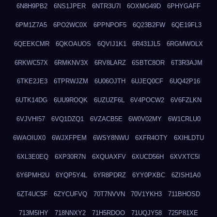
6N8H9PB2
6NS1JPER
6NTR3U7I
6OXMG49D
6PHYGAFF
6PM1Z7A5
6PO2WC0X
6PPNPOF5
6Q23B2FW
6QE19FL3
6QEEKCMR
6QKOAUOS
6QVIJ1K1
6R431JL5
6RGMWOLX
6RKWC57X
6RMKNV3X
6RV8LARZ
6SBTC8OR
6T3R3AJM
6TKE2JE3
6TPRWJZM
6U06OJTH
6UJEQ0CF
6UQ42P16
6UTK14DG
6UU9ROQK
6UZUZF6L
6V4POCW2
6V6FZLKN
6VJVHI57
6VQ1DZQ1
6VZACB5E
6W0V02MY
6W1CRLU0
6WAOIUX0
6WJXFPEM
6WSY8NWU
6XFR4OTY
6XIHLDTU
6XL3E0EQ
6XP30R7N
6XQUAXFV
6XUCD56H
6XVXTC5I
6Y6PMH2U
6YQP5Y4L
6YR8PDRZ
6YY0PXBC
6ZISH1A0
6ZT4UC5F
6ZYCUFVQ
70T7NVVN
70V1YKH3
711BHOSD
713M5IHY
718NNXY2
71H5RDOO
71UQJY58
725P81XE