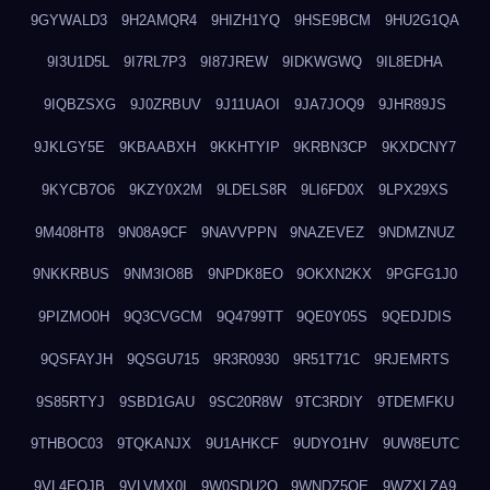
9GYWALD3
9H2AMQR4
9HIZH1YQ
9HSE9BCM
9HU2G1QA
9I3U1D5L
9I7RL7P3
9I87JREW
9IDKWGWQ
9IL8EDHA
9IQBZSXG
9J0ZRBUV
9J11UAOI
9JA7JOQ9
9JHR89JS
9JKLGY5E
9KBAABXH
9KKHTYIP
9KRBN3CP
9KXDCNY7
9KYCB7O6
9KZY0X2M
9LDELS8R
9LI6FD0X
9LPX29XS
9M408HT8
9N08A9CF
9NAVVPPN
9NAZEVEZ
9NDMZNUZ
9NKKRBUS
9NM3IO8B
9NPDK8EO
9OKXN2KX
9PGFG1J0
9PIZMO0H
9Q3CVGCM
9Q4799TT
9QE0Y05S
9QEDJDIS
9QSFAYJH
9QSGU715
9R3R0930
9R51T71C
9RJEMRTS
9S85RTYJ
9SBD1GAU
9SC20R8W
9TC3RDIY
9TDEMFKU
9THBOC03
9TQKANJX
9U1AHKCF
9UDYO1HV
9UW8EUTC
9VL4EOJB
9VLVMX0I
9W0SDU2O
9WNDZ5OE
9WZXLZA9