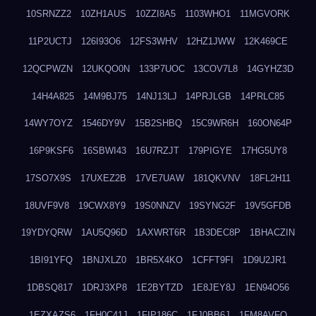
10SRNZZ2
10ZH1AUS
10ZZI8A5
1103WHO1
11MGVORK
11P2UCTJ
126I93O6
12FS3WHV
12HZ1JWW
12K469CE
12QCPWZN
12UKQO0N
133P7UOC
13COV7L8
14GYHZ3D
14H4A825
14M9BJ75
14NJ13LJ
14PRJLGB
14PRLC85
14WY7OYZ
1546DY9V
15B2SHBQ
15C9WR6H
160ON64P
16P9KSF6
16SBWI43
16U7RZJT
179PIGYE
17HG5UY8
17SO7X9S
17UXEZ2B
17VE7UAW
181QKVNV
18FL2H11
18UVF9V8
19CWX8Y9
19S0NNZV
19SYNG2F
19V5GFDB
19YDYQRW
1AU5Q96D
1AXWRT6R
1B3DEC8P
1BHACZIN
1BI91YFQ
1BNJXLZ0
1BR5X4KO
1CFFT9FI
1D9U2JR1
1DBSQ817
1DRJ3XP8
1E2BYTZD
1E8JEY8J
1EN94O56
1EZXAZS6
1FH0C41J
1FIP186C
1FJ0BB6J
1FM8AVFQ