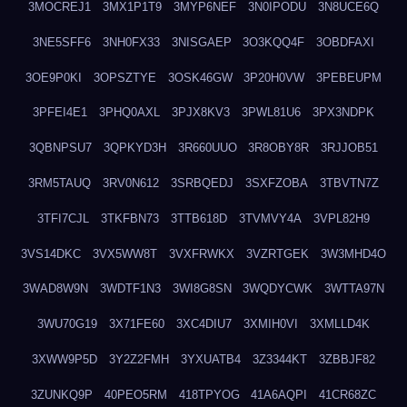
3MOCREJ1
3MX1P1T9
3MYP6NEF
3N0IPODU
3N8UCE6Q
3NE5SFF6
3NH0FX33
3NISGAEP
3O3KQQ4F
3OBDFAXI
3OE9P0KI
3OPSZTYE
3OSK46GW
3P20H0VW
3PEBEUPM
3PFEI4E1
3PHQ0AXL
3PJX8KV3
3PWL81U6
3PX3NDPK
3QBNPSU7
3QPKYD3H
3R660UUO
3R8OBY8R
3RJJOB51
3RM5TAUQ
3RV0N612
3SRBQEDJ
3SXFZOBA
3TBVTN7Z
3TFI7CJL
3TKFBN73
3TTB618D
3TVMVY4A
3VPL82H9
3VS14DKC
3VX5WW8T
3VXFRWKX
3VZRTGEK
3W3MHD4O
3WAD8W9N
3WDTF1N3
3WI8G8SN
3WQDYCWK
3WTTA97N
3WU70G19
3X71FE60
3XC4DIU7
3XMIH0VI
3XMLLD4K
3XWW9P5D
3Y2Z2FMH
3YXUATB4
3Z3344KT
3ZBBJF82
3ZUNKQ9P
40PEO5RM
418TPYOG
41A6AQPI
41CR68ZC