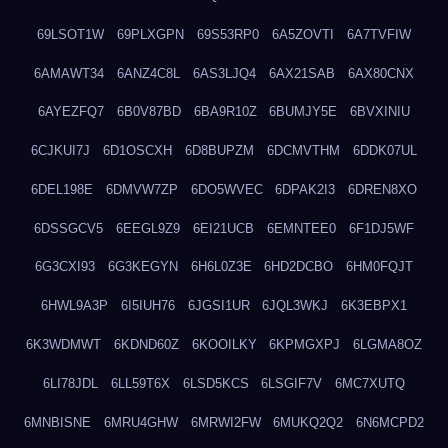
69LSOT1W
69PLXGPN
69S53RP0
6A5ZOVTI
6A7TVFIW
6AMAWT34
6ANZ4C8L
6AS3LJQ4
6AX21SAB
6AX80CNX
6AYEZFQ7
6B0V87BD
6BA9R10Z
6BUMJY5E
6BVXINIU
6CJKUI7J
6D1OSCXH
6D8BUPZM
6DCMVTHM
6DDK07UL
6DEL198E
6DMVW7ZP
6DO5WVEC
6DPAK2I3
6DREN8XO
6DSSGCV5
6EEGL9Z9
6EI21UCB
6EMNTEE0
6F1DJ5WF
6G3CXI93
6G3KEGYN
6H6L0Z3E
6HD2DCBO
6HM0FQJT
6HWL9A3P
6I5IUH76
6JGSI1UR
6JQL3WKJ
6K3EBPX1
6K3WDMWT
6KDND60Z
6KOOILKY
6KPMGXPJ
6LGMA8OZ
6LI78JDL
6LL59T6X
6LSD5KCS
6LSGIF7V
6MC7XUTQ
6MNBISNE
6MRU4GHW
6MRWI2FW
6MUKQ2Q2
6N6MCPD2