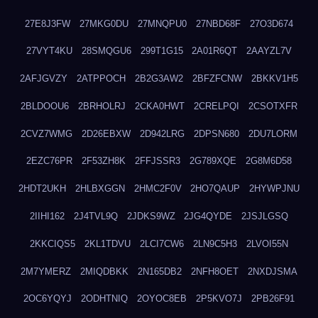
27E8J3FW
27MKG0DU
27MNQPU0
27NBD68F
27O3D674
27VYT4KU
28SMQGU6
299T1G15
2A01R6QT
2AAYZL7V
2AFJGVZY
2ATPPOCH
2B2G3AW2
2BFZFCNW
2BKKV1H5
2BLDOOU6
2BRHOLRJ
2CKA0HWT
2CRELPQI
2CSOTXFR
2CVZ7WMG
2D26EBXW
2D942LRG
2DPSN680
2DU7LORM
2EZC76PR
2F53ZH8K
2FFJSSR3
2G789XQE
2G8M6D58
2HDT2UKH
2HLBXGGN
2HMC2F0V
2HO7QAUP
2HYWPJNU
2IIHI162
2J4TVL9Q
2JDKS9WZ
2JG4QYDE
2JSJLGSQ
2KKCIQS5
2KL1TDVU
2LCI7CW6
2LN9C5H3
2LVOI55N
2M7YMERZ
2MIQDBKK
2N165DB2
2NFH8OET
2NXDJSMA
2OC6YQYJ
2ODHTNIQ
2OYOC8EB
2P5KVO7J
2PB26F91