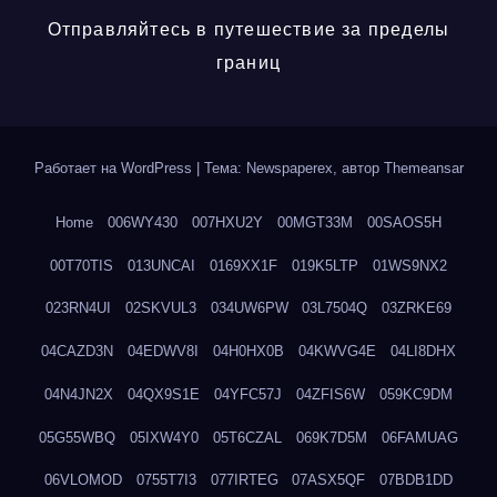
Отправляйтесь в путешествие за пределы
границ
Работает на WordPress
|
Тема: Newspaperex, автор
Themeansar
Home
006WY430
007HXU2Y
00MGT33M
00SAOS5H
00T70TIS
013UNCAI
0169XX1F
019K5LTP
01WS9NX2
023RN4UI
02SKVUL3
034UW6PW
03L7504Q
03ZRKE69
04CAZD3N
04EDWV8I
04H0HX0B
04KWVG4E
04LI8DHX
04N4JN2X
04QX9S1E
04YFC57J
04ZFIS6W
059KC9DM
05G55WBQ
05IXW4Y0
05T6CZAL
069K7D5M
06FAMUAG
06VLOMOD
0755T7I3
077IRTEG
07ASX5QF
07BDB1DD