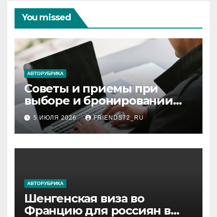
You missed
АВТОРУБРИКА
Советы и приемы при
выборе и бронировании
авиабилетов
5 ИЮЛЯ 2026
FRIENDS72_RU
АВТОРУБРИКА
Шенгенская виза во
Францию для россиян в