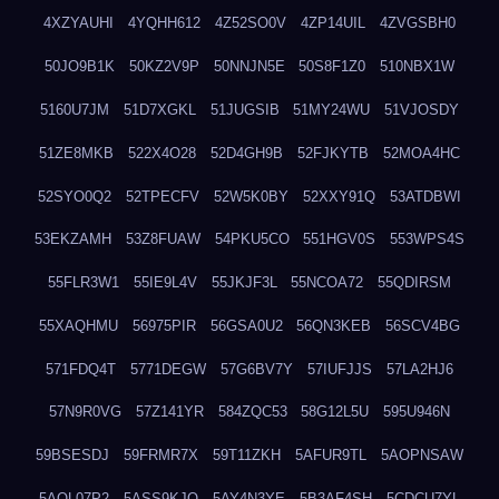
4XZYAUHI
4YQHH612
4Z52SO0V
4ZP14UIL
4ZVGSBH0
50JO9B1K
50KZ2V9P
50NNJN5E
50S8F1Z0
510NBX1W
5160U7JM
51D7XGKL
51JUGSIB
51MY24WU
51VJOSDY
51ZE8MKB
522X4O28
52D4GH9B
52FJKYTB
52MOA4HC
52SYO0Q2
52TPECFV
52W5K0BY
52XXY91Q
53ATDBWI
53EKZAMH
53Z8FUAW
54PKU5CO
551HGV0S
553WPS4S
55FLR3W1
55IE9L4V
55JKJF3L
55NCOA72
55QDIRSM
55XAQHMU
56975PIR
56GSA0U2
56QN3KEB
56SCV4BG
571FDQ4T
5771DEGW
57G6BV7Y
57IUFJJS
57LA2HJ6
57N9R0VG
57Z141YR
584ZQC53
58G12L5U
595U946N
59BSESDJ
59FRMR7X
59T11ZKH
5AFUR9TL
5AOPNSAW
5AQL07P2
5ASS9KJO
5AY4N3YE
5B3AF4SH
5CDCU7YL