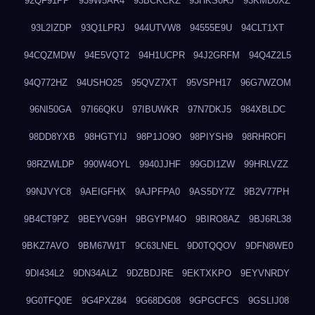
92QF91PP
939W5AR4
93BCKCKZ
93HKS0RJ
93KMD0XZ
93L2IZDP
93Q1LPRJ
944UTVW8
94555E9U
94CLT1XT
94CQZMDW
94E5VQT2
94H1UCPR
94J2GRFM
94Q4Z2L5
94Q772HZ
94USHO25
95QVZ7XT
95VSPH17
96G7WZOM
96NI50GA
97I66QKU
97IBUWKR
97N7DKJ5
984XBLDC
98DD8YXB
98HGTYIJ
98P1JO9O
98PIYSH9
98RHROFI
98RZWLDP
990W4OYL
9940JJHF
99GDI1ZW
99HRLVZZ
99NJVYC8
9AEIGFHX
9AJPFPA0
9AS5DY7Z
9B2V77PH
9B4CT9PZ
9BEYVG9H
9BGYPM4O
9BIRO8AZ
9BJ6RL38
9BKZ7AVO
9BM67W1T
9C63LNEL
9D0TQQOV
9DFN8WE0
9DI434L2
9DN34ALZ
9DZBDJRE
9EKTXKPO
9EYVNRDY
9G0TFQ0E
9G4PXZ84
9G68DG08
9GPGCFCS
9GSLIJ08