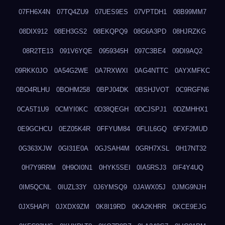
07FH6X4N
07TQ4ZU9
07UES9ES
07VPTDH1
08B99MM7
08DIX912
08EH3GS2
08EKQPQ9
08G6A3PD
08HJRZKG
08R2TE13
091V6YQE
0959345H
097C3BE4
09DI9AQ2
09RKK0JO
0A54G2WE
0A7RXWXI
0AG4NTTC
0AYXMFKC
0BO4RLHU
0BOHM258
0BPJ04DK
0BSHJVOT
0C9RGFN6
0CA5T1U9
0CMYI0KC
0D38QEGH
0DCJSPJ1
0DZMHHX1
0E9GCHCU
0EZ05K4R
0FFYUM84
0FLIL6GQ
0FXF2MUD
0G363XJW
0GI31E0A
0GJSAH4M
0GRH7XSL
0H17NT32
0H7Y9RRM
0H9OI0N1
0HYK5SEI
0IA5RSJ3
0IF4Y4UQ
0IM5QCNL
0IUZL33Y
0J6YMSQ9
0JAWX05J
0JMG9NJH
0JX5HAPI
0JXDX9ZM
0K8I19RD
0KA2KHRR
0KCE9EJG