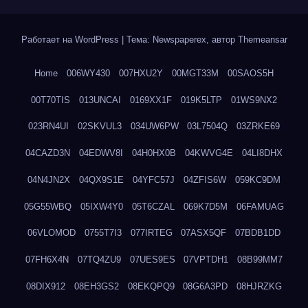
Работает на WordPress
|
Тема: Newspaperex, автор
Themeansar
Home
006WY430
007HXU2Y
00MGT33M
00SAOS5H
00T70TIS
013UNCAI
0169XX1F
019K5LTP
01WS9NX2
023RN4UI
02SKVUL3
034UW6PW
03L7504Q
03ZRKE69
04CAZD3N
04EDWV8I
04H0HX0B
04KWVG4E
04LI8DHX
04N4JN2X
04QX9S1E
04YFC57J
04ZFIS6W
059KC9DM
05G55WBQ
05IXW4Y0
05T6CZAL
069K7D5M
06FAMUAG
06VLOMOD
0755T7I3
077IRTEG
07ASX5QF
07BDB1DD
07FH6X4N
07TQ4ZU9
07UES9ES
07VPTDH1
08B99MM7
08DIX912
08EH3GS2
08EKQPQ9
08G6A3PD
08HJRZKG