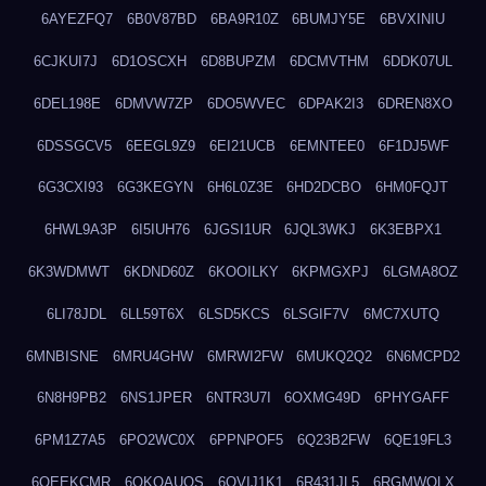
6AYEZFQ7
6B0V87BD
6BA9R10Z
6BUMJY5E
6BVXINIU
6CJKUI7J
6D1OSCXH
6D8BUPZM
6DCMVTHM
6DDK07UL
6DEL198E
6DMVW7ZP
6DO5WVEC
6DPAK2I3
6DREN8XO
6DSSGCV5
6EEGL9Z9
6EI21UCB
6EMNTEE0
6F1DJ5WF
6G3CXI93
6G3KEGYN
6H6L0Z3E
6HD2DCBO
6HM0FQJT
6HWL9A3P
6I5IUH76
6JGSI1UR
6JQL3WKJ
6K3EBPX1
6K3WDMWT
6KDND60Z
6KOOILKY
6KPMGXPJ
6LGMA8OZ
6LI78JDL
6LL59T6X
6LSD5KCS
6LSGIF7V
6MC7XUTQ
6MNBISNE
6MRU4GHW
6MRWI2FW
6MUKQ2Q2
6N6MCPD2
6N8H9PB2
6NS1JPER
6NTR3U7I
6OXMG49D
6PHYGAFF
6PM1Z7A5
6PO2WC0X
6PPNPOF5
6Q23B2FW
6QE19FL3
6QEEKCMR
6QKOAUOS
6QVIJ1K1
6R431JL5
6RGMWOLX