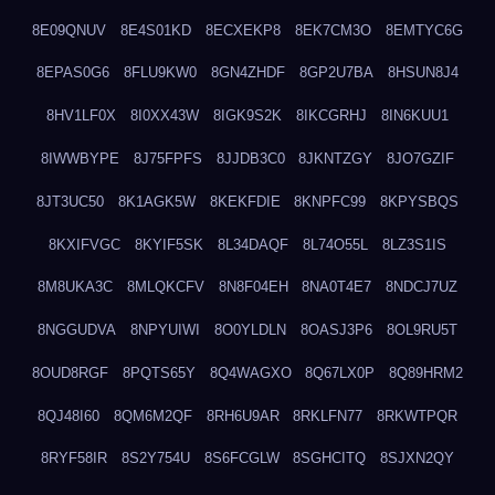
8E09QNUV
8E4S01KD
8ECXEKP8
8EK7CM3O
8EMTYC6G
8EPAS0G6
8FLU9KW0
8GN4ZHDF
8GP2U7BA
8HSUN8J4
8HV1LF0X
8I0XX43W
8IGK9S2K
8IKCGRHJ
8IN6KUU1
8IWWBYPE
8J75FPFS
8JJDB3C0
8JKNTZGY
8JO7GZIF
8JT3UC50
8K1AGK5W
8KEKFDIE
8KNPFC99
8KPYSBQS
8KXIFVGC
8KYIF5SK
8L34DAQF
8L74O55L
8LZ3S1IS
8M8UKA3C
8MLQKCFV
8N8F04EH
8NA0T4E7
8NDCJ7UZ
8NGGUDVA
8NPYUIWI
8O0YLDLN
8OASJ3P6
8OL9RU5T
8OUD8RGF
8PQTS65Y
8Q4WAGXO
8Q67LX0P
8Q89HRM2
8QJ48I60
8QM6M2QF
8RH6U9AR
8RKLFN77
8RKWTPQR
8RYF58IR
8S2Y754U
8S6FCGLW
8SGHCITQ
8SJXN2QY