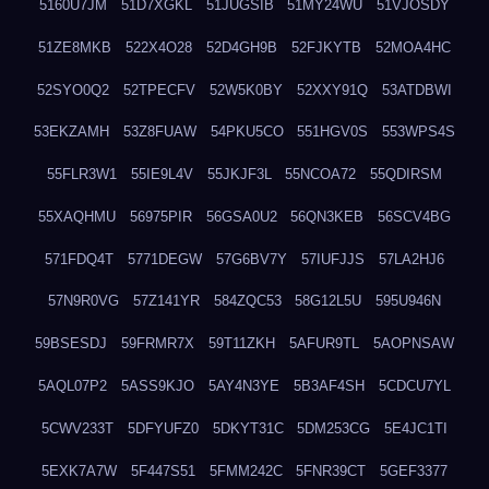
5160U7JM
51D7XGKL
51JUGSIB
51MY24WU
51VJOSDY
51ZE8MKB
522X4O28
52D4GH9B
52FJKYTB
52MOA4HC
52SYO0Q2
52TPECFV
52W5K0BY
52XXY91Q
53ATDBWI
53EKZAMH
53Z8FUAW
54PKU5CO
551HGV0S
553WPS4S
55FLR3W1
55IE9L4V
55JKJF3L
55NCOA72
55QDIRSM
55XAQHMU
56975PIR
56GSA0U2
56QN3KEB
56SCV4BG
571FDQ4T
5771DEGW
57G6BV7Y
57IUFJJS
57LA2HJ6
57N9R0VG
57Z141YR
584ZQC53
58G12L5U
595U946N
59BSESDJ
59FRMR7X
59T11ZKH
5AFUR9TL
5AOPNSAW
5AQL07P2
5ASS9KJO
5AY4N3YE
5B3AF4SH
5CDCU7YL
5CWV233T
5DFYUFZ0
5DKYT31C
5DM253CG
5E4JC1TI
5EXK7A7W
5F447S51
5FMM242C
5FNR39CT
5GEF3377