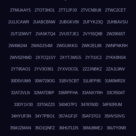
2TMUAAY5
2TOT3HO1
2TT1JPJ0
2TVCNBU8
2TWC2CET
2U1JCAWR
2UABCBNW
2UBGKVBI
2UFYK23Q
2UHBAVSU
2UT1DWVT
2VA5KTQ4
2VUSTJE1
2VY55Q8B
2W29565T
2W496244
2WADJS4M
2WGUIKKG
2WK2EL88
2WNPNKRH
2WV0ZHMD
2X7CQ1SY
2XYTJWGS
2Y7I1IC2
2YKK8NSK
2YT95AO1
2YV3O361
2YXVOCOL
2Z2JNBKZ
2ZAJL9NV
30D5VUM9
30W729OG
31BVSCBT
31L8FP95
31M0MR2X
32AT2VLN
32MATDBP
336RPFHA
33ANXYRH
33CR504T
33DY1V30
33T04ZZ0
3404O7P1
3478760D
34F92RUM
34HYUF3N
34Y7PBO1
357AGF1F
35AF37G3
35HVS0VG
35MJZMAN
35O1QNFZ
36HUTLDS
36NU8MEJ
36U7Y0NR