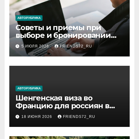
АВТОРУБРИКА
Советы и приемы при
выборе и бронировании
авиабилетов
5 ИЮЛЯ 2026
FRIENDS72_RU
АВТОРУБРИКА
Шенгенская виза во
Францию для россиян в
2026 году: сроки от 3 дней
18 ИЮНЯ 2026
FRIENDS72_RU
и список необходимых
документов