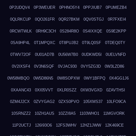
0P2UDQV4
0P3WEUER
0PHNO5Y4
0PPJIUB7
0PUMEZB4
0QLRKCUP
0QO261FR
0QR27BKM
0QV0STGJ
0R7FXEI4
0RCWTWLK
0RH9C3CH
0S284R8O
0S4IXXQE
0S9E2KPP
0SA9HP4L
0T1MPQXC
0T8PUJB2
0T9LQ0SF
0TDEQ0TY
0TWV72OF
0U01AD7B
0U56W7B0
0UDKWD5I
0UELVNFD
0V2IXSF4
0V3N6SQF
0VJAC930
0VY5ZG3D
0W3LZD86
0W58MBQO
0W5D86N5
0W8SOPXW
0WY1BFPQ
0X4GG1J6
0XAANC43
0XI05VVT
0XLR0SZZ
0XW3VGXD
0ZAVTHSI
0ZM4J2CX
0ZVYGAG2
0ZXS0PVO
105XMS37
10LFO9CA
10SRNZZ2
10ZH1AUS
10ZZI8A5
1103WHO1
11MGVORK
11P2UCTJ
126I93O6
12FS3WHV
12HZ1JWW
12K469CE