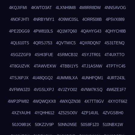
4KQJIFMI
4KWTO3AT
4LXNH9M8
4M8RR8DW
4NNSAVOG
4NOFJHTI
4NRBYMY1
4O9WC0SL
4ORR508B
4P5VX889
4PE2DGG9
4PW810LS
4Q1M7Q60
4QAHYG43
4QHYCH8B
4QL610TS
4QRSJ753
4QVTMIC5
4QXRDQN7
4S31TENQ
4SGZZGF9
4SHI3FUE
4SRMCB32
4SYJTR01
4T4UXTTO
4T8GUZVK
4TAWVEKW
4TBBI1Y5
4TJ1ASNW
4TPTYC45
4TSJ6PJX
4U48QGQ2
4UMM8LXA
4UNHPQM1
4URT243L
4VFMWJZ0
4VGSLXPJ
4VJZYO02
4VNW7KSQ
4W6ZE1F7
4WP2PW82
4WQWQXX8
4WXQZN38
4X7TT8GV
4XYOT662
4XZYAUHI
4YQHH612
4Z52SO0V
4ZP14UIL
4ZVGSBH0
50JO9B1K
50KZ2V9P
50NNJN5E
50S8F1Z0
510NBX1W