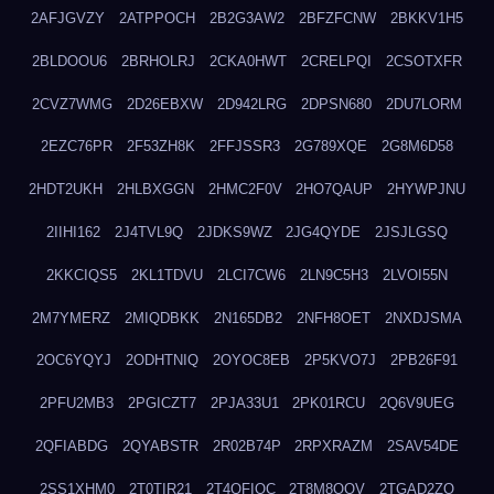
2AFJGVZY
2ATPPOCH
2B2G3AW2
2BFZFCNW
2BKKV1H5
2BLDOOU6
2BRHOLRJ
2CKA0HWT
2CRELPQI
2CSOTXFR
2CVZ7WMG
2D26EBXW
2D942LRG
2DPSN680
2DU7LORM
2EZC76PR
2F53ZH8K
2FFJSSR3
2G789XQE
2G8M6D58
2HDT2UKH
2HLBXGGN
2HMC2F0V
2HO7QAUP
2HYWPJNU
2IIHI162
2J4TVL9Q
2JDKS9WZ
2JG4QYDE
2JSJLGSQ
2KKCIQS5
2KL1TDVU
2LCI7CW6
2LN9C5H3
2LVOI55N
2M7YMERZ
2MIQDBKK
2N165DB2
2NFH8OET
2NXDJSMA
2OC6YQYJ
2ODHTNIQ
2OYOC8EB
2P5KVO7J
2PB26F91
2PFU2MB3
2PGICZT7
2PJA33U1
2PK01RCU
2Q6V9UEG
2QFIABDG
2QYABSTR
2R02B74P
2RPXRAZM
2SAV54DE
2SS1XHM0
2T0TIR21
2T4QFIOC
2T8M8OOV
2TGAD2ZO