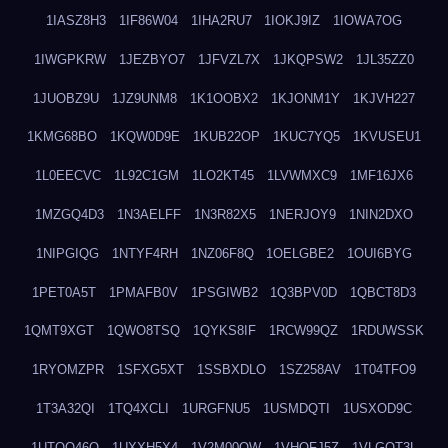
1IASZ8H3
1IF86W04
1IHA2RU7
1IOKJ9IZ
1IOWA7OG
1IWGPKRW
1JEZBYO7
1JFVZL7X
1JKQPSW2
1JL35ZZ0
1JUOBZ9U
1JZ9UNM8
1K1OOBX2
1KJONM1Y
1KJVH227
1KMG68BO
1KQW0D9E
1KUB22OP
1KUC7YQ5
1KVUSEU1
1L0EECVC
1L92C1GM
1LO2KT45
1LVWMXC9
1MF16JX6
1MZGQ4D3
1N3AELFF
1N3R82X5
1NERJOY9
1NIN2DXO
1NIPGIQG
1NTYF4RH
1NZ06F8Q
1OELGBE2
1OUI6BYG
1PET0A5T
1PMAFB0V
1PSGIWB2
1Q3BPV0D
1QBCT8D3
1QMT9XGT
1QWO8TSQ
1QYKS8IF
1RCW99QZ
1RDUWSSK
1RYOMZPR
1SFXG5XT
1SSBXDLO
1SZ258AV
1T04TFO9
1T3A32QI
1TQ4XCLI
1URGFNU5
1USMDQTI
1USXOD9C
1UTQO46Q
1UXXH5X4
1V2M00OW
1VHOFJ5Z
1VLGOT3L