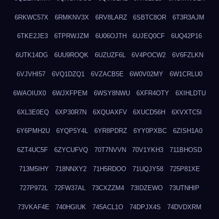
6RKWC57X
6RMKNV3X
6RV8LARZ
6SBTC8OR
6T3R3AJM
6TKE2JE3
6TPRWJZM
6U06OJTH
6UJEQ0CF
6UQ42P16
6UTK14DG
6UU9ROQK
6UZUZF6L
6V4POCW2
6V6FZLKN
6VJVHI57
6VQ1DZQ1
6VZACB5E
6W0V02MY
6W1CRLU0
6WAOIUX0
6WJXFPEM
6WSY8NWU
6XFR4OTY
6XIHLDTU
6XL3E0EQ
6XP30R7N
6XQUAXFV
6XUCD56H
6XVXTC5I
6Y6PMH2U
6YQP5Y4L
6YR8PDRZ
6YY0PXBC
6ZISH1A0
6ZT4UC5F
6ZYCUFVQ
70T7NVVN
70V1YKH3
711BHOSD
713M5IHY
718NNXY2
71H5RDOO
71UQJY58
725P81XE
727P972L
72FW37AL
73CXZZM4
73IDZEWO
73UTNHIP
73VKAF4E
740HGIUK
745ACL1O
74DPJX4S
74DVDXRM