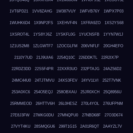
1VT6PD21
1VV8ZAHG
1W387VUY
1WFVB76Y
1WPX7P03
1WUHK6D4
1X9NP2FS
1XEHVF4N
1XFRA9ZO
1XS2YS68
1XSROT4L
1YS8YJ6Z
1YSKFL0G
1YUCNSFB
1YYN7W1J
1Z1US2M8
1ZLGWTF7
1ZOCGLFM
206VNFLF
20GH4EFO
2110Y7UD
21J9UIA6
2254Q10C
226DDKTL
22R2IX7P
22RDZ3DD
22S5F4PR
22XXR3UO
232PTAJG
24AZ56D2
24MC44U0
24TJTMVU
24XS3FEV
24YV1LVI
252T7VNK
253A0XC6
254O5EQJ
258OBXAU
25JR0XCH
25Q8956U
25RMMEOD
26HTTV6H
26L0HESZ
270L4YOL
276UFPNM
27E8J3FW
27MKG0DU
27MNQPU0
27NBD68F
27O3D674
27VYT4KU
28SMQGU6
299T1G15
2A01R6QT
2AAYZL7V