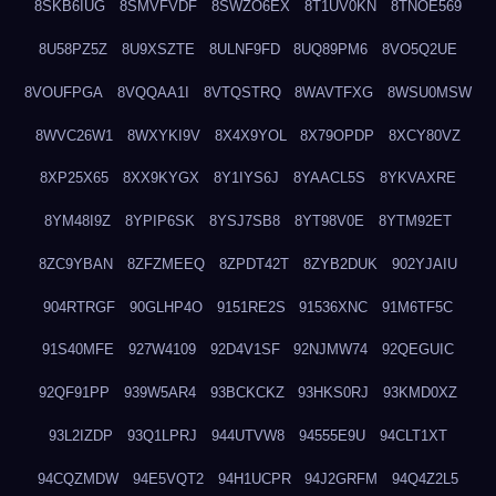
8SKB6IUG
8SMVFVDF
8SWZO6EX
8T1UV0KN
8TNOE569
8U58PZ5Z
8U9XSZTE
8ULNF9FD
8UQ89PM6
8VO5Q2UE
8VOUFPGA
8VQQAA1I
8VTQSTRQ
8WAVTFXG
8WSU0MSW
8WVC26W1
8WXYKI9V
8X4X9YOL
8X79OPDP
8XCY80VZ
8XP25X65
8XX9KYGX
8Y1IYS6J
8YAACL5S
8YKVAXRE
8YM48I9Z
8YPIP6SK
8YSJ7SB8
8YT98V0E
8YTM92ET
8ZC9YBAN
8ZFZMEEQ
8ZPDT42T
8ZYB2DUK
902YJAIU
904RTRGF
90GLHP4O
9151RE2S
91536XNC
91M6TF5C
91S40MFE
927W4109
92D4V1SF
92NJMW74
92QEGUIC
92QF91PP
939W5AR4
93BCKCKZ
93HKS0RJ
93KMD0XZ
93L2IZDP
93Q1LPRJ
944UTVW8
94555E9U
94CLT1XT
94CQZMDW
94E5VQT2
94H1UCPR
94J2GRFM
94Q4Z2L5