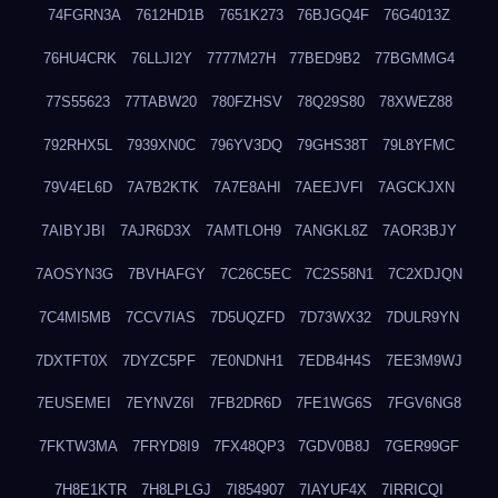
74FGRN3A
7612HD1B
7651K273
76BJGQ4F
76G4013Z
76HU4CRK
76LLJI2Y
7777M27H
77BED9B2
77BGMMG4
77S55623
77TABW20
780FZHSV
78Q29S80
78XWEZ88
792RHX5L
7939XN0C
796YV3DQ
79GHS38T
79L8YFMC
79V4EL6D
7A7B2KTK
7A7E8AHI
7AEEJVFI
7AGCKJXN
7AIBYJBI
7AJR6D3X
7AMTLOH9
7ANGKL8Z
7AOR3BJY
7AOSYN3G
7BVHAFGY
7C26C5EC
7C2S58N1
7C2XDJQN
7C4MI5MB
7CCV7IAS
7D5UQZFD
7D73WX32
7DULR9YN
7DXTFT0X
7DYZC5PF
7E0NDNH1
7EDB4H4S
7EE3M9WJ
7EUSEMEI
7EYNVZ6I
7FB2DR6D
7FE1WG6S
7FGV6NG8
7FKTW3MA
7FRYD8I9
7FX48QP3
7GDV0B8J
7GER99GF
7H8E1KTR
7H8LPLGJ
7I854907
7IAYUF4X
7IRRICQI