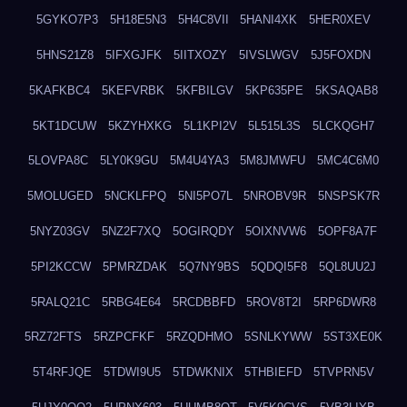
5GYKO7P3
5H18E5N3
5H4C8VII
5HANI4XK
5HER0XEV
5HNS21Z8
5IFXGJFK
5IITXOZY
5IVSLWGV
5J5FOXDN
5KAFKBC4
5KEFVRBK
5KFBILGV
5KP635PE
5KSAQAB8
5KT1DCUW
5KZYHXKG
5L1KPI2V
5L515L3S
5LCKQGH7
5LOVPA8C
5LY0K9GU
5M4U4YA3
5M8JMWFU
5MC4C6M0
5MOLUGED
5NCKLFPQ
5NI5PO7L
5NROBV9R
5NSPSK7R
5NYZ03GV
5NZ2F7XQ
5OGIRQDY
5OIXNVW6
5OPF8A7F
5PI2KCCW
5PMRZDAK
5Q7NY9BS
5QDQI5F8
5QL8UU2J
5RALQ21C
5RBG4E64
5RCDBBFD
5ROV8T2I
5RP6DWR8
5RZ72FTS
5RZPCFKF
5RZQDHMO
5SNLKYWW
5ST3XE0K
5T4RFJQE
5TDWI9U5
5TDWKNIX
5THBIEFD
5TVPRN5V