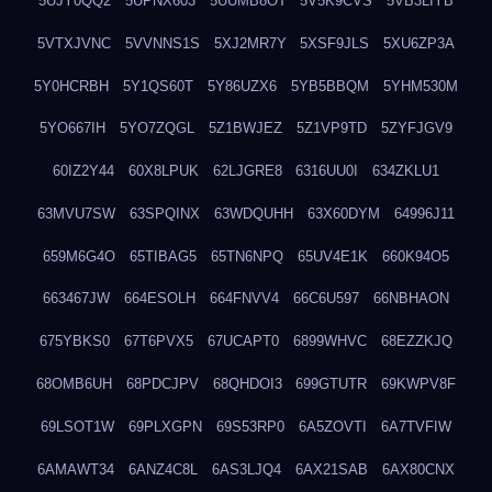
5UJY0QQ2
5UPNX603
5UUMB8OT
5V5K9CVS
5VB3LIYB
5VTXJVNC
5VVNNS1S
5XJ2MR7Y
5XSF9JLS
5XU6ZP3A
5Y0HCRBH
5Y1QS60T
5Y86UZX6
5YB5BBQM
5YHM530M
5YO667IH
5YO7ZQGL
5Z1BWJEZ
5Z1VP9TD
5ZYFJGV9
60IZ2Y44
60X8LPUK
62LJGRE8
6316UU0I
634ZKLU1
63MVU7SW
63SPQINX
63WDQUHH
63X60DYM
64996J11
659M6G4O
65TIBAG5
65TN6NPQ
65UV4E1K
660K94O5
663467JW
664ESOLH
664FNVV4
66C6U597
66NBHAON
675YBKS0
67T6PVX5
67UCAPT0
6899WHVC
68EZZKJQ
68OMB6UH
68PDCJPV
68QHDOI3
699GTUTR
69KWPV8F
69LSOT1W
69PLXGPN
69S53RP0
6A5ZOVTI
6A7TVFIW
6AMAWT34
6ANZ4C8L
6AS3LJQ4
6AX21SAB
6AX80CNX