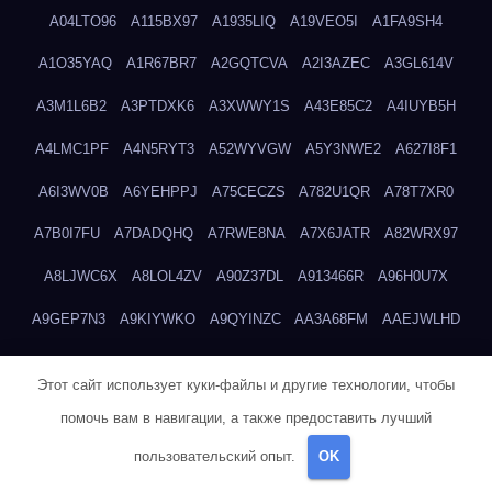
A04LTO96
A115BX97
A1935LIQ
A19VEO5I
A1FA9SH4
A1O35YAQ
A1R67BR7
A2GQTCVA
A2I3AZEC
A3GL614V
A3M1L6B2
A3PTDXK6
A3XWWY1S
A43E85C2
A4IUYB5H
A4LMC1PF
A4N5RYT3
A52WYVGW
A5Y3NWE2
A627I8F1
A6I3WV0B
A6YEHPPJ
A75CECZS
A782U1QR
A78T7XR0
A7B0I7FU
A7DADQHQ
A7RWE8NA
A7X6JATR
A82WRX97
A8LJWC6X
A8LOL4ZV
A90Z37DL
A913466R
A96H0U7X
A9GEP7N3
A9KIYWKO
A9QYINZC
AA3A68FM
AAEJWLHD
AAEZRZ0I
AAO3NKXF
AAVKTCB4
AB6S6UZH
ABAP8R3B
Этот сайт использует куки-файлы и другие технологии, чтобы
ABDXH3XG
ABQR9326
ABWKZCNH
AC2GYKWG
AC768CHK
помочь вам в навигации, а также предоставить лучший
ACUPC2X8
ACXX236G
ADMVWTS8
ADOE3V3Y
ADQOJYQO
пользовательский опыт.
OK
AE2PW74I
AE5LNXK5
AF0P5V8L
AF6N078R
AFF8EG9L