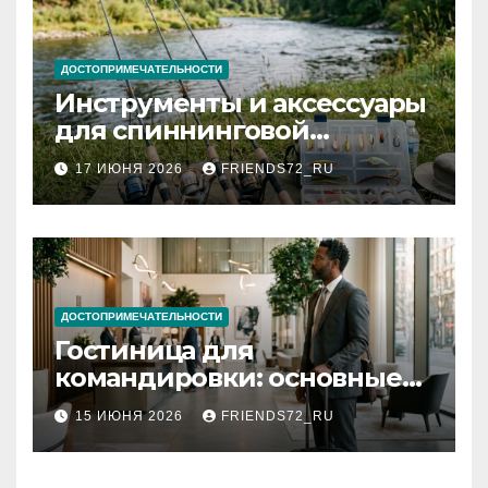
ДОСТОПРИМЕЧАТЕЛЬНОСТИ
Инструменты и аксессуары
для спиннинговой
рыбалки: назначение и
17 ИЮНЯ 2026
FRIENDS72_RU
типы
ДОСТОПРИМЕЧАТЕЛЬНОСТИ
Гостиница для
командировки: основные
критерии выбора
15 ИЮНЯ 2026
FRIENDS72_RU