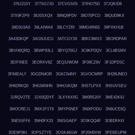
376J215Y
377SG7JD
37CVGS0S
37IHO75D
37JQKID8
37X9FZP9
38J0SXQX
38NQ9PDV
38O70PCO
38QUD9KX
39D3U3A0
39LAIWA9
39LCYZRI
39MGWN55
39PXKH1B
3A43DKQP
3AGNJUCU
3ATCGY3X
3BKC9MX3
3BORDPAR
3BVH0QRQ
3BWP93L1
3BYQ70GJ
3C9KPDQV
3CL4BSMV
3EIFINEE
3EORXV8Z
3EQ3JWOM
3F09CZ9V
3F1DPDSC
3F84EALY
3GGDN4OR
3GKCN4NY
3GVOCWRP
3H28UNEO
3H92RKQ0
3HG56NHN
3HHJ1KQM
3HSTLPXX
3HSUVSEU
3JRQV2TE
3JX0QDYF
3LXYAX0G
3M0R5J0Y
3ME42K9J
3MOCREJ1
3MX1P1T9
3MYP6NEF
3N0IPODU
3N8UCE6Q
3NE5SFF6
3NH0FX33
3NISGAEP
3O3KQQ4F
3OBDFAXI
3OE9P0KI
3OPSZTYE
3OSK46GW
3P20H0VW
3PEBEUPM