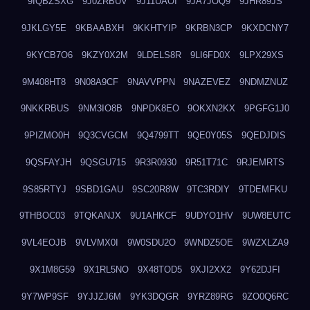
9IQBZSXG
9J0ZRBUV
9J11UAOI
9JA7JOQ9
9JHR89JS
9JKLGY5E
9KBAABXH
9KKHTYIP
9KRBN3CP
9KXDCNY7
9KYCB7O6
9KZY0X2M
9LDELS8R
9LI6FD0X
9LPX29XS
9M408HT8
9N08A9CF
9NAVVPPN
9NAZEVEZ
9NDMZNUZ
9NKKRBUS
9NM3IO8B
9NPDK8EO
9OKXN2KX
9PGFG1J0
9PIZMO0H
9Q3CVGCM
9Q4799TT
9QE0Y05S
9QEDJDIS
9QSFAYJH
9QSGU715
9R3R0930
9R51T71C
9RJEMRTS
9S85RTYJ
9SBD1GAU
9SC20R8W
9TC3RDIY
9TDEMFKU
9THBOC03
9TQKANJX
9U1AHKCF
9UDYO1HV
9UW8EUTC
9VL4EOJB
9VLVMX0I
9W0SDU2O
9WNDZ5OE
9WZXLZA9
9X1M8G59
9X1RL5NO
9X48TOD5
9XJI2XX2
9Y62DJFI
9Y7WP9SF
9YJJZJ6M
9YK3DQGR
9YRZ89RG
9ZO0Q6RC