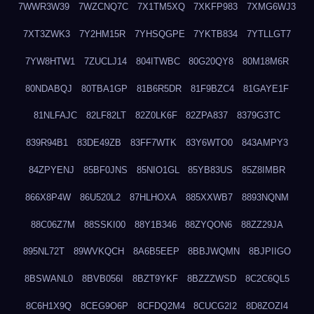
7WWR3W39
7WZCNQ7C
7X1TM5XQ
7XKFP983
7XMG6WJ3
7XT3ZWK3
7Y2HM15R
7YHSQGPE
7YKTB834
7YTLLGT7
7YW8HTW1
7ZUCLJ14
804ITWBC
80G20QY8
80M18M6R
80NDABQJ
80TBA1GP
81B6R5DR
81F9BZC4
81GAYE1F
81NLFAJC
82LF82LT
82Z0LK6F
82ZPA837
8379G3TC
839R94B1
83DE49ZB
83FF7WTK
83Y6WTO0
843AMPY3
84ZPYENJ
85BF0JNS
85NIO1GL
85YB83US
85Z8IMBR
866X8P4W
86U520L2
87HLHOXA
885XXWB7
8893NQNM
88C06Z7M
88SSKI00
88Y1B346
88ZYQON6
88ZZ29JA
895NL72T
89WVKQCH
8A6B5EEP
8BBJWQMN
8BJPIIGO
8BSWANL0
8BVB056I
8BZT9YKF
8BZZZWSD
8C2C6QL5
8C6H1X9Q
8CEG9O6P
8CFDQ2M4
8CUCG2I2
8D8ZOZI4