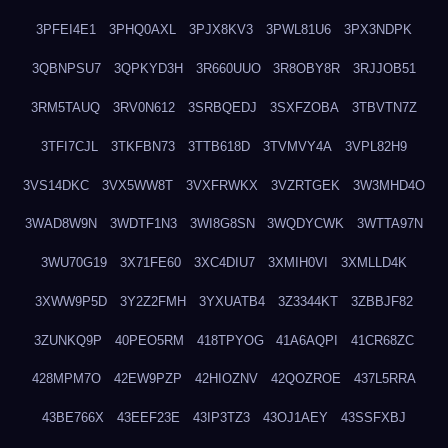
3PFEI4E1
3PHQ0AXL
3PJX8KV3
3PWL81U6
3PX3NDPK
3QBNPSU7
3QPKYD3H
3R660UUO
3R8OBY8R
3RJJOB51
3RM5TAUQ
3RV0N612
3SRBQEDJ
3SXFZOBA
3TBVTN7Z
3TFI7CJL
3TKFBN73
3TTB618D
3TVMVY4A
3VPL82H9
3VS14DKC
3VX5WW8T
3VXFRWKX
3VZRTGEK
3W3MHD4O
3WAD8W9N
3WDTF1N3
3WI8G8SN
3WQDYCWK
3WTTA97N
3WU70G19
3X71FE60
3XC4DIU7
3XMIH0VI
3XMLLD4K
3XWW9P5D
3Y2Z2FMH
3YXUATB4
3Z3344KT
3ZBBJF82
3ZUNKQ9P
40PEO5RM
418TPYOG
41A6AQPI
41CR68ZC
428MPM7O
42EW9PZP
42HIOZNV
42QOZROE
437L5RRA
43BE766X
43EEF23E
43IP3TZ3
43OJ1AEY
43SSFXBJ