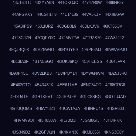
43U16JLC
43XY7A9N
441OKOJO
4474ZR0W
4489NF37
44AFGVXY
44CGH1H9
44E14L85
44VA5KJF
44XI8AFW
45A3IPS9
4601IURZ
46DGB3L9
46DLKJV6
46KT56QV
4728GJZN
47CQFY0O
47JMVITW
47TRZS70
47W8J2J2
48QJBQ0X
49MZ8W4O
49R1GYE9
49SPF3MJ
49WWVPJU
4B13IA3F
4B1N5SGO
4BOKJ6KQ
4C9HCESS
4D64LFAR
4D90P4CC
4DV2LKB3
4DWPQY14
4DYW6NWM
4DZ5J3RQ
4E402GTO
4E4R43JK
4EE6J1ME
4ENC34CO
4F88GRG8
4FDT5ITF
4GHTKFV1
4GJRPJFP
4GLC8SBG
4GOTUJAD
4GTUQOMS
4H5VY3Z1
4HCW1AJA
4HINPU4S
4HSR603T
4HVMV9QI
4I5H850W
4IL73M3I
4JGM8GIJ
4JH8IPKK
4JS349D2
4K2GFW1N
4K4KVN36
4KML855I
4KNS3G0Y