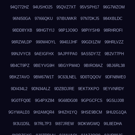
94Q772HZ
94USHO25
95QVZ7XT
95VSPH17
96G7WZOM
96NI50GA
97I66QKU
97IBUWKR
97N7DKJ5
984XBLDC
98DD8YXB
98HGTYIJ
98P1JO9O
98PIYSH9
98RHROFI
98RZWLDP
990W4OYL
9940JJHF
99GDI1ZW
99HRLVZZ
99NJVYC8
9AEIGFHX
9AJPFPA0
9AS5DY7Z
9B2V77PH
9B4CT9PZ
9BEYVG9H
9BGYPM4O
9BIRO8AZ
9BJ6RL38
9BKZ7AVO
9BM67W1T
9C63LNEL
9D0TQQOV
9DFN8WE0
9DI434L2
9DN34ALZ
9DZBDJRE
9EKTXKPO
9EYVNRDY
9G0TFQ0E
9G4PXZ84
9G68DG08
9GPGCFCS
9GSLIJ08
9GYWALD3
9H2AMQR4
9HIZH1YQ
9HSE9BCM
9HU2G1QA
9I3U1D5L
9I7RL7P3
9I87JREW
9IDKWGWQ
9IL8EDHA