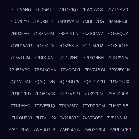
7JIRAAHO
7JJO4AR2
7JLOZ9Q7
7KWC77GK
7LALYSM0
7LCWIIY0
7LVURME7
7M1UWA38
7MHLTVDG
7MM4F50B
7NL020H5
7NS5N00M
7NSA9LFN
7NZIGFWV
7O15HQUY
7O6U1WZR
7O89DJ0L
7OB253FZ
7ODLM7D2
7OY8DOTS
7P5VTP24
7PDDGXNL
7PDF28N1
7PISQHBH
7PKT2VUV
7PN5ZVPO
7PS4XQMK
7PVQC4XL
7PVZ4BY4
7PY3EC1H
7Q1VZL8M
7QAQLLVB
7QP7DLC5
7QSLGYCU
7R0ZOLUX
7R9IGDKD
7ROB1V3K
7RPZVSPJ
7RX9CIDZ
7SH2DRLB
7T1IUHHO
7T3VE5UQ
7TKA257G
7TYDPROM
7UA3TIBE
7ULOHB33
7UTVLU59
7V2MI6BF
7V37GO5C
7V513WU4
7VACJZDW
7WHDQ1JB
7WHY4Z0N
7WQXY6L4
7WRFNCB0