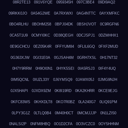
08R2TE13
091V6YQE
0959345H
097C3BE4
09DI9AQ2
09RKK0JO
0A54G2WE
0A7RXWXI
0AG4NTTC
0AYXMFKC
0BO4RLHU
0BOHM258
0BPJ04DK
0BSHJVOT
0C9RGFN6
0CA5T1U9
0CMYI0KC
0D38QEGH
0DCJSPJ1
0DZMHHX1
0E9GCHCU
0EZ05K4R
0FFYUM84
0FLIL6GQ
0FXF2MUD
0G363XJW
0GI31E0A
0GJSAH4M
0GRH7XSL
0H17NT32
0H7Y9RRM
0H9OI0N1
0HYK5SEI
0IA5RSJ3
0IF4Y4UQ
0IM5QCNL
0IUZL33Y
0J6YMSQ9
0JAWX05J
0JMG9NJH
0JX5HAPI
0JXDX9ZM
0K8I19RD
0KA2KHRR
0KCE9EJG
0KFC83WS
0KHXDLT8
0KO7R0BZ
0LA240G7
0LIQ91PM
0LPY3G1Z
0LTLQ0B4
0M40H0CT
0MCMJJJP
0N1LZI50
0NALSI2P
0NFM8HBQ
0O1D2CFA
0O3VCZC0
0OY5HHNM