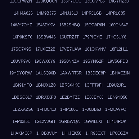
12QCPWZN
12UKQO0N
133P7UOC
13COV7L8
14GYHZ3D
14H4A825
14M9BJ75
14NJ13LJ
14PRJLGB
14PRLC85
14WY7OYZ
1546DY9V
15B2SHBQ
15C9WR6H
160ON64P
16P9KSF6
16SBWI43
16U7RZJT
179PIGYE
17HG5UY8
17SO7X9S
17UXEZ2B
17VE7UAW
181QKVNV
18FL2H11
18UVF9V8
19CWX8Y9
19S0NNZV
19SYNG2F
19V5GFDB
19YDYQRW
1AU5Q96D
1AXWRT6R
1B3DEC8P
1BHACZIN
1BI91YFQ
1BNJXLZ0
1BR5X4KO
1CFFT9FI
1D9U2JR1
1DBSQ817
1DRJ3XP8
1E2BYTZD
1E8JEY8J
1EN94O56
1EZXAZS6
1FH0C41J
1FIP186C
1FJ0BB6J
1FM8AVFQ
1FP03I5E
1GL2VJGH
1GRISVQA
1GWILLXI
1H4L4ROK
1HAKMC6P
1HDB3VUY
1HHJEK58
1HR93CXT
1I70CGZX