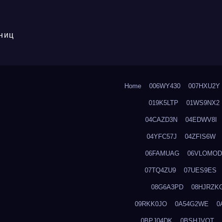
ниц
Home
006WY430
007HXU2Y
019K5LTP
01WS9NX2
04CAZD3N
04EDWV8I
04YFC57J
04ZFIS6W
06FAMUAG
06VLOMOD
07TQ4ZU9
07UES9ES
08G6A3PD
08HJRZK
09RKK0JO
0A54G2WE
0
0BPJ04DK
0BSHJVOT