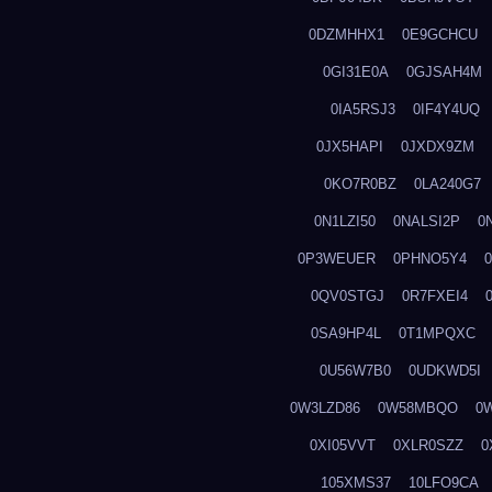
0DZMHHX1
0E9GCHCU
0GI31E0A
0GJSAH4M
0IA5RSJ3
0IF4Y4UQ
0JX5HAPI
0JXDX9ZM
0KO7R0BZ
0LA240G7
0N1LZI50
0NALSI2P
0
0P3WEUER
0PHNO5Y4
0QV0STGJ
0R7FXEI4
0SA9HP4L
0T1MPQXC
0U56W7B0
0UDKWD5I
0W3LZD86
0W58MBQO
0
0XI05VVT
0XLR0SZZ
0
105XMS37
10LFO9CA