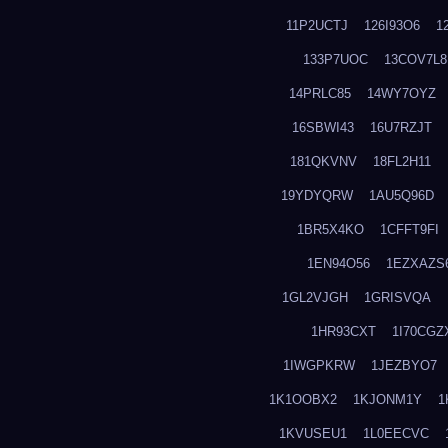
11P2UCTJ
126I93O6
1
133P7UOC
13COV7L8
14PRLC85
14WY7OYZ
16SBWI43
16U7RZJT
181QKVNV
18FL2H11
19YDYQRW
1AU5Q96D
1BR5X4KO
1CFFT9FI
1EN94O56
1EZXAZS
1GL2VJGH
1GRISVQA
1HR93CXT
1I70CGZ
1IWGPKRW
1JEZBYO7
1K1OOBX2
1KJONM1Y
1
1KVUSEU1
1L0EECVC