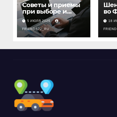
Советы и приемы
Шен
при выборе и
во 
бронировании
рос
5 ИЮЛЯ 2026
18 
авиабилетов
году
FRIENDS72_RU
дне
FRIEND
нео
док