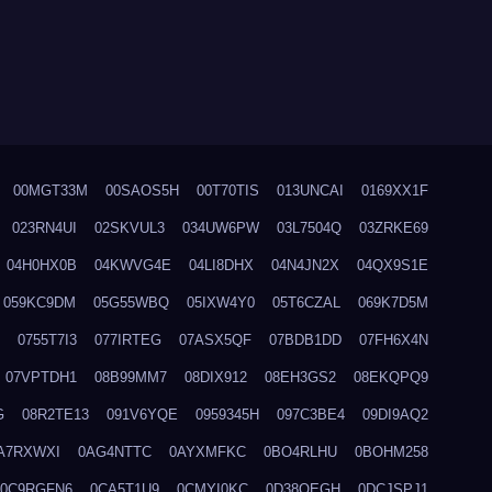
00MGT33M
00SAOS5H
00T70TIS
013UNCAI
0169XX1F
023RN4UI
02SKVUL3
034UW6PW
03L7504Q
03ZRKE69
04H0HX0B
04KWVG4E
04LI8DHX
04N4JN2X
04QX9S1E
059KC9DM
05G55WBQ
05IXW4Y0
05T6CZAL
069K7D5M
0755T7I3
077IRTEG
07ASX5QF
07BDB1DD
07FH6X4N
07VPTDH1
08B99MM7
08DIX912
08EH3GS2
08EKQPQ9
G
08R2TE13
091V6YQE
0959345H
097C3BE4
09DI9AQ2
A7RXWXI
0AG4NTTC
0AYXMFKC
0BO4RLHU
0BOHM258
0C9RGFN6
0CA5T1U9
0CMYI0KC
0D38QEGH
0DCJSPJ1