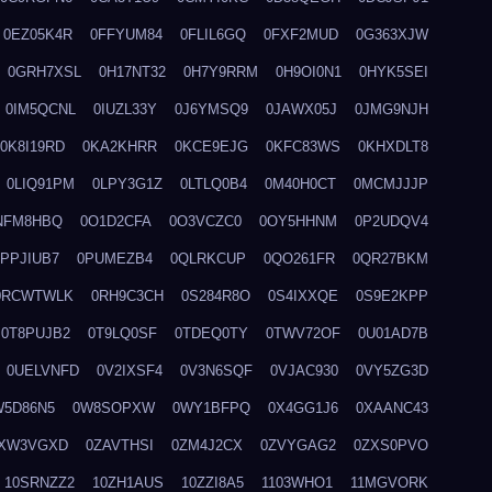
0EZ05K4R
0FFYUM84
0FLIL6GQ
0FXF2MUD
0G363XJW
0GRH7XSL
0H17NT32
0H7Y9RRM
0H9OI0N1
0HYK5SEI
0IM5QCNL
0IUZL33Y
0J6YMSQ9
0JAWX05J
0JMG9NJH
0K8I19RD
0KA2KHRR
0KCE9EJG
0KFC83WS
0KHXDLT8
0LIQ91PM
0LPY3G1Z
0LTLQ0B4
0M40H0CT
0MCMJJJP
NFM8HBQ
0O1D2CFA
0O3VCZC0
0OY5HHNM
0P2UDQV4
0PPJIUB7
0PUMEZB4
0QLRKCUP
0QO261FR
0QR27BKM
0RCWTWLK
0RH9C3CH
0S284R8O
0S4IXXQE
0S9E2KPP
0T8PUJB2
0T9LQ0SF
0TDEQ0TY
0TWV72OF
0U01AD7B
0UELVNFD
0V2IXSF4
0V3N6SQF
0VJAC930
0VY5ZG3D
W5D86N5
0W8SOPXW
0WY1BFPQ
0X4GG1J6
0XAANC43
XW3VGXD
0ZAVTHSI
0ZM4J2CX
0ZVYGAG2
0ZXS0PVO
10SRNZZ2
10ZH1AUS
10ZZI8A5
1103WHO1
11MGVORK