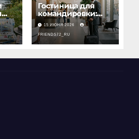
и
Гостиница для
я
командировки:
основные
15 ИЮНЯ 2026
критерии выбора
типы
FRIENDS72_RU