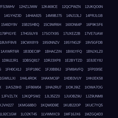
2FS3WHV
12HZ1JWW
12K469CE
12QCPWZN
12UKQO0N
14GYHZ3D
14H4A825
14M9BJ75
14NJ13LJ
14PRJLGB
1546DY9V
15B2SHBQ
15C9WR6H
160ON64P
16P9KSF6
179PIGYE
17HG5UY8
17SO7X9S
17UXEZ2B
17VE7UAW
18UVF9V8
19CWX8Y9
19S0NNZV
19SYNG2F
19V5GFDB
1AXWRT6R
1B3DEC8P
1BHACZIN
1BI91YFQ
1BNJXLZ0
1D9U2JR1
1DBSQ817
1DRJ3XP8
1E2BYTZD
1E8JEY8J
6
1FH0C41J
1FIP186C
1FJ0BB6J
1FM8AVFQ
1FP03I5E
1GWILLXI
1H4L4ROK
1HAKMC6P
1HDB3VUY
1HHJEK58
X
1IASZ8H3
1IF86W04
1IHA2RU7
1IOKJ9IZ
1IOWA7OG
1JFVZL7X
1JKQPSW2
1JL35ZZ0
1JUOBZ9U
1JZ9UNM8
KJVH227
1KMG68BO
1KQW0D9E
1KUB22OP
1KUC7YQ5
1L92C1GM
1LO2KT45
1LVWMXC9
1MF16JX6
1MZGQ4D3