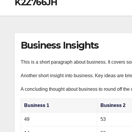
K2Z766JH
р
a
i
A
а
m
k
p
в
i
p
и
т
Business Insights
ь
This is a short paragraph about business. It covers s
Another short insight into business. Key ideas are bri
A concluding thought about business to round off the 
Business 1
Business 2
49
53