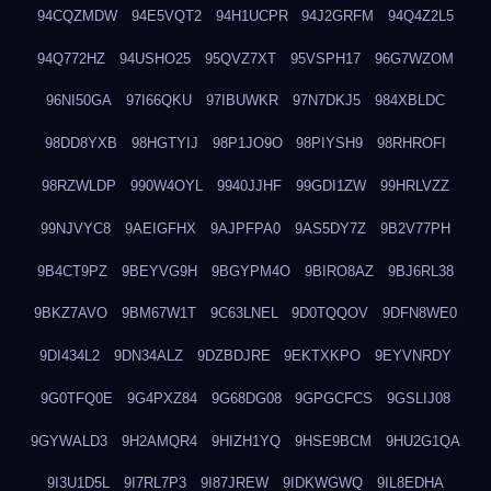
94CQZMDW
94E5VQT2
94H1UCPR
94J2GRFM
94Q4Z2L5
94Q772HZ
94USHO25
95QVZ7XT
95VSPH17
96G7WZOM
96NI50GA
97I66QKU
97IBUWKR
97N7DKJ5
984XBLDC
98DD8YXB
98HGTYIJ
98P1JO9O
98PIYSH9
98RHROFI
98RZWLDP
990W4OYL
9940JJHF
99GDI1ZW
99HRLVZZ
99NJVYC8
9AEIGFHX
9AJPFPA0
9AS5DY7Z
9B2V77PH
9B4CT9PZ
9BEYVG9H
9BGYPM4O
9BIRO8AZ
9BJ6RL38
9BKZ7AVO
9BM67W1T
9C63LNEL
9D0TQQOV
9DFN8WE0
9DI434L2
9DN34ALZ
9DZBDJRE
9EKTXKPO
9EYVNRDY
9G0TFQ0E
9G4PXZ84
9G68DG08
9GPGCFCS
9GSLIJ08
9GYWALD3
9H2AMQR4
9HIZH1YQ
9HSE9BCM
9HU2G1QA
9I3U1D5L
9I7RL7P3
9I87JREW
9IDKWGWQ
9IL8EDHA