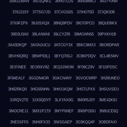
35MJZMAN
35O1QNFZ
36HUTLDS
36NU8MEJ
36U7Y0NR
376J215Y
377SG7JD
37CVGS0S
37IHO75D
37JQKID8
37X9FZP9
38J0SXQX
38NQ9PDV
38O70PCO
38QUD9KX
39D3U3A0
39LAIWA9
39LCYZRI
39MGWN55
39PXKH1B
3A43DKQP
3AGNJUCU
3ATCGY3X
3BKC9MX3
3BORDPAR
3BVH0QRQ
3BWP93L1
3BYQ70GJ
3C9KPDQV
3CL4BSMV
3EIFINEE
3EORXV8Z
3EQ3JWOM
3F09CZ9V
3F1DPDSC
3F84EALY
3GGDN4OR
3GKCN4NY
3GVOCWRP
3H28UNEO
3H92RKQ0
3HG56NHN
3HHJ1KQM
3HSTLPXX
3HSUVSEU
3JRQV2TE
3JX0QDYF
3LXYAX0G
3M0R5J0Y
3ME42K9J
3MOCREJ1
3MX1P1T9
3MYP6NEF
3N0IPODU
3N8UCE6Q
3NE5SFF6
3NH0FX33
3NISGAEP
3O3KQQ4F
3OBDFAXI