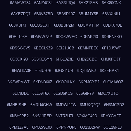
6AMAWT34
6ANZ4C8L
6AS3LJQ4
6AX21SAB
6AX80CNX
6AYEZFQ7
6B0V87BD
6BA9R10Z
6BUMJY5E
6BVXINIU
6CJKUI7J
6D1OSCXH
6D8BUPZM
6DCMVTHM
6DDK07UL
6DEL198E
6DMVW7ZP
6DO5WVEC
6DPAK2I3
6DREN8XO
6DSSGCV5
6EEGL9Z9
6EI21UCB
6EMNTEE0
6F1DJ5WF
6G3CXI93
6G3KEGYN
6H6L0Z3E
6HD2DCBO
6HM0FQJT
6HWL9A3P
6I5IUH76
6JGSI1UR
6JQL3WKJ
6K3EBPX1
6K3WDMWT
6KDND60Z
6KOOILKY
6KPMGXPJ
6LGMA8OZ
6LI78JDL
6LL59T6X
6LSD5KCS
6LSGIF7V
6MC7XUTQ
6MNBISNE
6MRU4GHW
6MRWI2FW
6MUKQ2Q2
6N6MCPD2
6N8H9PB2
6NS1JPER
6NTR3U7I
6OXMG49D
6PHYGAFF
6PM1Z7A5
6PO2WC0X
6PPNPOF5
6Q23B2FW
6QE19FL3