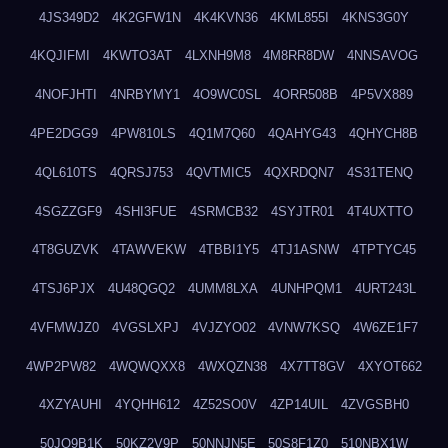
4JS349D2
4K2GFW1N
4K4KVN36
4KML855I
4KNS3G0Y
4KQJIFMI
4KWTO3AT
4LXNH9M8
4M8RR8DW
4NNSAVOG
4NOFJHTI
4NRBYMY1
4O9WC0SL
4ORR508B
4P5VX889
4PE2DGG9
4PW810LS
4Q1M7Q60
4QAHYG43
4QHYCH8B
4QL610TS
4QRSJ753
4QVTMIC5
4QXRDQN7
4S31TENQ
4SGZZGF9
4SHI3FUE
4SRMCB32
4SYJTR01
4T4UXTTO
4T8GUZVK
4TAWVEKW
4TBBI1Y5
4TJ1ASNW
4TPTYC45
4TSJ6PJX
4U48QGQ2
4UMM8LXA
4UNHPQM1
4URT243L
4VFMWJZ0
4VGSLXPJ
4VJZYO02
4VNW7KSQ
4W6ZE1F7
4WP2PW82
4WQWQXX8
4WXQZN38
4X7TT8GV
4XYOT662
4XZYAUHI
4YQHH612
4Z52SO0V
4ZP14UIL
4ZVGSBH0
50JO9B1K
50KZ2V9P
50NNJN5E
50S8F1Z0
510NBX1W