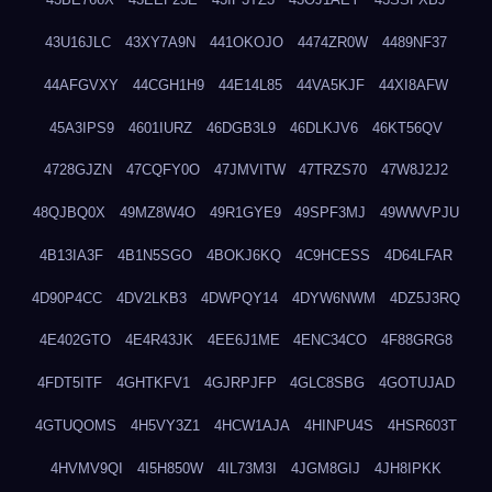
43U16JLC
43XY7A9N
441OKOJO
4474ZR0W
4489NF37
44AFGVXY
44CGH1H9
44E14L85
44VA5KJF
44XI8AFW
45A3IPS9
4601IURZ
46DGB3L9
46DLKJV6
46KT56QV
4728GJZN
47CQFY0O
47JMVITW
47TRZS70
47W8J2J2
48QJBQ0X
49MZ8W4O
49R1GYE9
49SPF3MJ
49WWVPJU
4B13IA3F
4B1N5SGO
4BOKJ6KQ
4C9HCESS
4D64LFAR
4D90P4CC
4DV2LKB3
4DWPQY14
4DYW6NWM
4DZ5J3RQ
4E402GTO
4E4R43JK
4EE6J1ME
4ENC34CO
4F88GRG8
4FDT5ITF
4GHTKFV1
4GJRPJFP
4GLC8SBG
4GOTUJAD
4GTUQOMS
4H5VY3Z1
4HCW1AJA
4HINPU4S
4HSR603T
4HVMV9QI
4I5H850W
4IL73M3I
4JGM8GIJ
4JH8IPKK