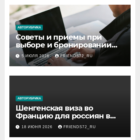
АВТОРУБРИКА
Советы и приемы при
выборе и бронировании
авиабилетов
5 ИЮЛЯ 2026
FRIENDS72_RU
АВТОРУБРИКА
Шенгенская виза во
Францию для россиян в
2026 году: сроки от 3 дней
18 ИЮНЯ 2026
FRIENDS72_RU
и список необходимых
документов