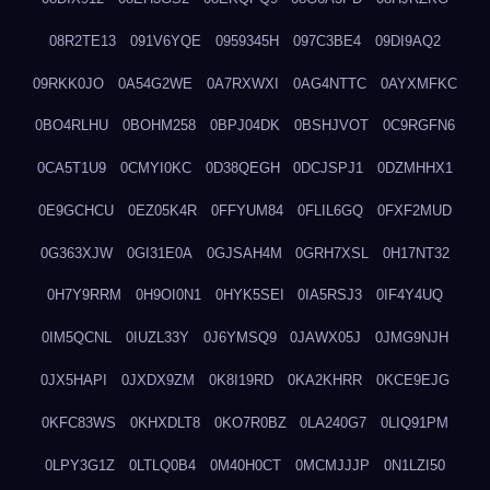
08R2TE13
091V6YQE
0959345H
097C3BE4
09DI9AQ2
09RKK0JO
0A54G2WE
0A7RXWXI
0AG4NTTC
0AYXMFKC
0BO4RLHU
0BOHM258
0BPJ04DK
0BSHJVOT
0C9RGFN6
0CA5T1U9
0CMYI0KC
0D38QEGH
0DCJSPJ1
0DZMHHX1
0E9GCHCU
0EZ05K4R
0FFYUM84
0FLIL6GQ
0FXF2MUD
0G363XJW
0GI31E0A
0GJSAH4M
0GRH7XSL
0H17NT32
0H7Y9RRM
0H9OI0N1
0HYK5SEI
0IA5RSJ3
0IF4Y4UQ
0IM5QCNL
0IUZL33Y
0J6YMSQ9
0JAWX05J
0JMG9NJH
0JX5HAPI
0JXDX9ZM
0K8I19RD
0KA2KHRR
0KCE9EJG
0KFC83WS
0KHXDLT8
0KO7R0BZ
0LA240G7
0LIQ91PM
0LPY3G1Z
0LTLQ0B4
0M40H0CT
0MCMJJJP
0N1LZI50