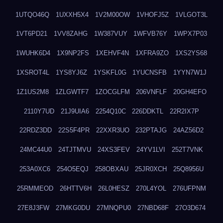
1UTQO46Q
1UXXH5X4
1V2M00OW
1VHOFJ5Z
1VLGOT3L
1VT6PD21
1VV8ZAHG
1W387VUY
1WFVB76Y
1WPX7P03
1WUHK6D4
1X9NP2FS
1XEHVF4N
1XFRA9ZO
1XS2YS68
1XSROT4L
1YS8YJ6Z
1YSKFL0G
1YUCNSFB
1YYN7W1J
1Z1US2M8
1ZLGWTF7
1ZOCGLFM
206VNFLF
20GH4EFO
2110Y7UD
21J9UIA6
2254Q10C
226DDKTL
22R2IX7P
22RDZ3DD
22S5F4PR
22XXR3UO
232PTAJG
24AZ56D2
24MC44U0
24TJTMVU
24XS3FEV
24YV1LVI
252T7VNK
253A0XC6
254O5EQJ
258OBXAU
25JR0XCH
25Q8956U
25RMMEOD
26HTTV6H
26L0HESZ
270L4YOL
276UFPNM
27E8J3FW
27MKG0DU
27MNQPU0
27NBD68F
27O3D674