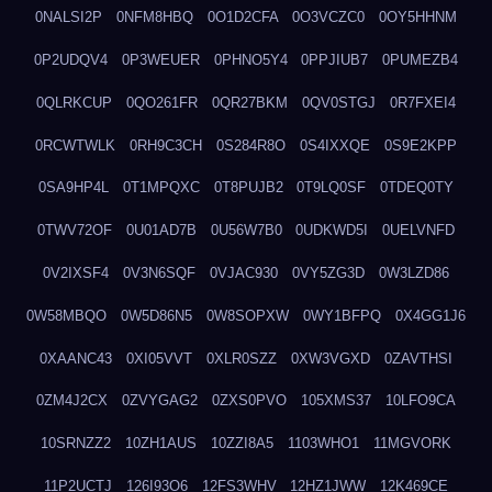
0NALSI2P
0NFM8HBQ
0O1D2CFA
0O3VCZC0
0OY5HHNM
0P2UDQV4
0P3WEUER
0PHNO5Y4
0PPJIUB7
0PUMEZB4
0QLRKCUP
0QO261FR
0QR27BKM
0QV0STGJ
0R7FXEI4
0RCWTWLK
0RH9C3CH
0S284R8O
0S4IXXQE
0S9E2KPP
0SA9HP4L
0T1MPQXC
0T8PUJB2
0T9LQ0SF
0TDEQ0TY
0TWV72OF
0U01AD7B
0U56W7B0
0UDKWD5I
0UELVNFD
0V2IXSF4
0V3N6SQF
0VJAC930
0VY5ZG3D
0W3LZD86
0W58MBQO
0W5D86N5
0W8SOPXW
0WY1BFPQ
0X4GG1J6
0XAANC43
0XI05VVT
0XLR0SZZ
0XW3VGXD
0ZAVTHSI
0ZM4J2CX
0ZVYGAG2
0ZXS0PVO
105XMS37
10LFO9CA
10SRNZZ2
10ZH1AUS
10ZZI8A5
1103WHO1
11MGVORK
11P2UCTJ
126I93O6
12FS3WHV
12HZ1JWW
12K469CE