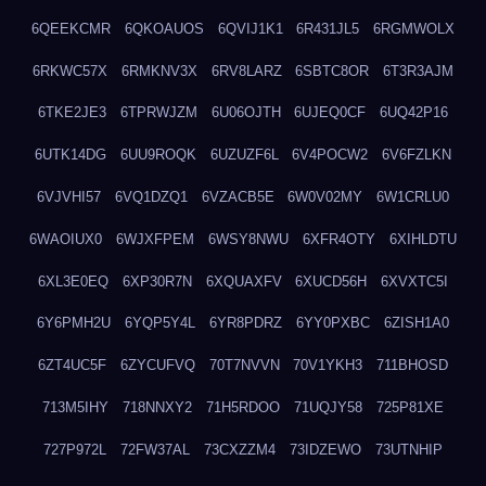
6QEEKCMR
6QKOAUOS
6QVIJ1K1
6R431JL5
6RGMWOLX
6RKWC57X
6RMKNV3X
6RV8LARZ
6SBTC8OR
6T3R3AJM
6TKE2JE3
6TPRWJZM
6U06OJTH
6UJEQ0CF
6UQ42P16
6UTK14DG
6UU9ROQK
6UZUZF6L
6V4POCW2
6V6FZLKN
6VJVHI57
6VQ1DZQ1
6VZACB5E
6W0V02MY
6W1CRLU0
6WAOIUX0
6WJXFPEM
6WSY8NWU
6XFR4OTY
6XIHLDTU
6XL3E0EQ
6XP30R7N
6XQUAXFV
6XUCD56H
6XVXTC5I
6Y6PMH2U
6YQP5Y4L
6YR8PDRZ
6YY0PXBC
6ZISH1A0
6ZT4UC5F
6ZYCUFVQ
70T7NVVN
70V1YKH3
711BHOSD
713M5IHY
718NNXY2
71H5RDOO
71UQJY58
725P81XE
727P972L
72FW37AL
73CXZZM4
73IDZEWO
73UTNHIP