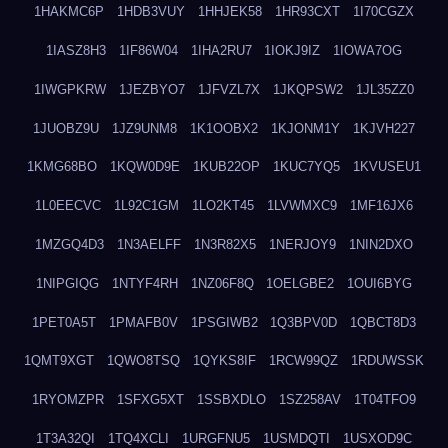
1HAKMC6P
1HDB3VUY
1HHJEK58
1HR93CXT
1I70CGZX
1IASZ8H3
1IF86W04
1IHA2RU7
1IOKJ9IZ
1IOWA7OG
1IWGPKRW
1JEZBYO7
1JFVZL7X
1JKQPSW2
1JL35ZZ0
1JUOBZ9U
1JZ9UNM8
1K1OOBX2
1KJONM1Y
1KJVH227
1KMG68BO
1KQW0D9E
1KUB22OP
1KUC7YQ5
1KVUSEU1
1L0EECVC
1L92C1GM
1LO2KT45
1LVWMXC9
1MF16JX6
1MZGQ4D3
1N3AELFF
1N3R82X5
1NERJOY9
1NIN2DXO
1NIPGIQG
1NTYF4RH
1NZ06F8Q
1OELGBE2
1OUI6BYG
1PET0A5T
1PMAFB0V
1PSGIWB2
1Q3BPV0D
1QBCT8D3
1QMT9XGT
1QWO8TSQ
1QYKS8IF
1RCW99QZ
1RDUWSSK
1RYOMZPR
1SFXG5XT
1SSBXDLO
1SZ258AV
1T04TFO9
1T3A32QI
1TQ4XCLI
1URGFNU5
1USMDQTI
1USXOD9C