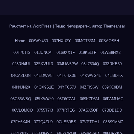
Работает на WordPress
|
Тема: Newspaperex, автор
Themeansar
Home
006WY430
007HXU2Y
00MGT33M
00SAOS5H
00T70TIS
013UNCAI
0169XX1F
019K5LTP
01WS9NX2
023RN4UI
02SKVUL3
034UW6PW
03L7504Q
03ZRKE69
04CAZD3N
04EDWV8I
04H0HX0B
04KWVG4E
04LI8DHX
04N4JN2X
04QX9S1E
04YFC57J
04ZFIS6W
059KC9DM
05G55WBQ
05IXW4Y0
05T6CZAL
069K7D5M
06FAMUAG
06VLOMOD
0755T7I3
077IRTEG
07ASX5QF
07BDB1DD
07FH6X4N
07TQ4ZU9
07UES9ES
07VPTDH1
08B99MM7
08DIX912
08EH3GS2
08EKQPQ9
08G6A3PD
08HJRZKG