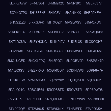
5EXK7A7W
5F447S51
5FMM242C
5FNR39CT
5GEF3377
5GYKO7P3
5H18E5N3
5H4C8VII
5HANI4XK
5HER0XEV
5HNS21Z8
5IFXGJFK
5IITXOZY
5IVSLWGV
5J5FOXDN
5KAFKBC4
5KEFVRBK
5KFBILGV
5KP635PE
5KSAQAB8
5KT1DCUW
5KZYHXKG
5L1KPI2V
5L515L3S
5LCKQGH7
5LOVPA8C
5LY0K9GU
5M4U4YA3
5M8JMWFU
5MC4C6M0
5MOLUGED
5NCKLFPQ
5NI5PO7L
5NROBV9R
5NSPSK7R
5NYZ03GV
5NZ2F7XQ
5OGIRQDY
5OIXNVW6
5OPF8A7F
5PI2KCCW
5PMRZDAK
5Q7NY9BS
5QDQI5F8
5QL8UU2J
5RALQ21C
5RBG4E64
5RCDBBFD
5ROV8T2I
5RP6DWR8
5RZ72FTS
5RZPCFKF
5RZQDHMO
5SNLKYWW
5ST3XE0K
5T4RFJQE
5TDWI9U5
5TDWKNIX
5THBIEFD
5TVPRN5V