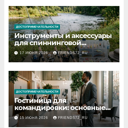
ДОСТОПРИМЕЧАТЕЛЬНОСТИ
Инструменты и аксессуары
для спиннинговой
рыбалки: назначение и
17 ИЮНЯ 2026
FRIENDS72_RU
типы
ДОСТОПРИМЕЧАТЕЛЬНОСТИ
Гостиница для
командировки: основные
критерии выбора
15 ИЮНЯ 2026
FRIENDS72_RU