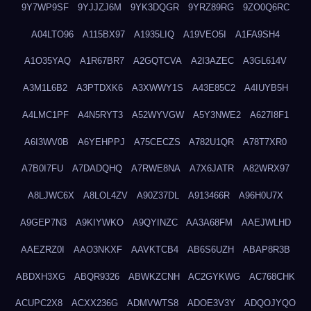
9Y7WP9SF
9YJJZJ6M
9YK3DQGR
9YRZ89RG
9ZO0Q6RC
A04LTO96
A115BX97
A1935LIQ
A19VEO5I
A1FA9SH4
A1O35YAQ
A1R67BR7
A2GQTCVA
A2I3AZEC
A3GL614V
A3M1L6B2
A3PTDXK6
A3XWWY1S
A43E85C2
A4IUYB5H
A4LMC1PF
A4N5RYT3
A52WYVGW
A5Y3NWE2
A627I8F1
A6I3WV0B
A6YEHPPJ
A75CECZS
A782U1QR
A78T7XR0
A7B0I7FU
A7DADQHQ
A7RWE8NA
A7X6JATR
A82WRX97
A8LJWC6X
A8LOL4ZV
A90Z37DL
A913466R
A96H0U7X
A9GEP7N3
A9KIYWKO
A9QYINZC
AA3A68FM
AAEJWLHD
AAEZRZ0I
AAO3NKXF
AAVKTCB4
AB6S6UZH
ABAP8R3B
ABDXH3XG
ABQR9326
ABWKZCNH
AC2GYKWG
AC768CHK
ACUPC2X8
ACXX236G
ADMVWTS8
ADOE3V3Y
ADQOJYQO