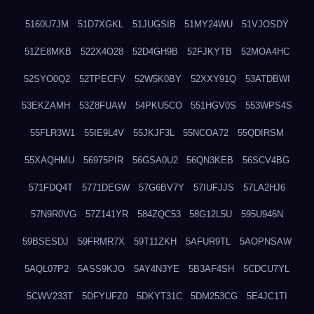
5160U7JM
51D7XGKL
51JUGSIB
51MY24WU
51VJOSDY
51ZE8MKB
522X4O28
52D4GH9B
52FJKYTB
52MOA4HC
52SYO0Q2
52TPECFV
52W5K0BY
52XXY91Q
53ATDBWI
53EKZAMH
53Z8FUAW
54PKU5CO
551HGV0S
553WPS4S
55FLR3W1
55IE9L4V
55JKJF3L
55NCOA72
55QDIRSM
55XAQHMU
56975PIR
56GSA0U2
56QN3KEB
56SCV4BG
571FDQ4T
5771DEGW
57G6BV7Y
57IUFJJS
57LA2HJ6
57N9R0VG
57Z141YR
584ZQC53
58G12L5U
595U946N
59BSESDJ
59FRMR7X
59T11ZKH
5AFUR9TL
5AOPNSAW
5AQL07P2
5ASS9KJO
5AY4N3YE
5B3AF4SH
5CDCU7YL
5CWV233T
5DFYUFZ0
5DKYT31C
5DM253CG
5E4JC1TI