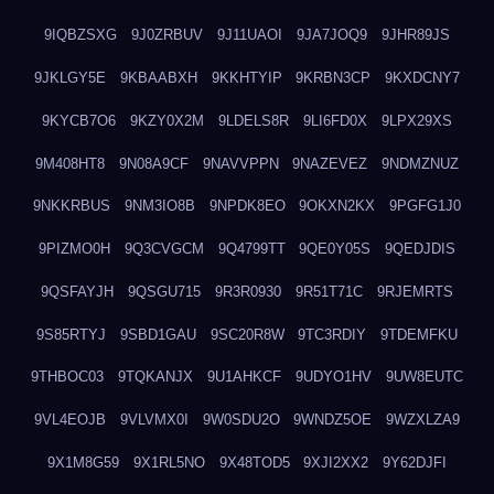
9IQBZSXG
9J0ZRBUV
9J11UAOI
9JA7JOQ9
9JHR89JS
9JKLGY5E
9KBAABXH
9KKHTYIP
9KRBN3CP
9KXDCNY7
9KYCB7O6
9KZY0X2M
9LDELS8R
9LI6FD0X
9LPX29XS
9M408HT8
9N08A9CF
9NAVVPPN
9NAZEVEZ
9NDMZNUZ
9NKKRBUS
9NM3IO8B
9NPDK8EO
9OKXN2KX
9PGFG1J0
9PIZMO0H
9Q3CVGCM
9Q4799TT
9QE0Y05S
9QEDJDIS
9QSFAYJH
9QSGU715
9R3R0930
9R51T71C
9RJEMRTS
9S85RTYJ
9SBD1GAU
9SC20R8W
9TC3RDIY
9TDEMFKU
9THBOC03
9TQKANJX
9U1AHKCF
9UDYO1HV
9UW8EUTC
9VL4EOJB
9VLVMX0I
9W0SDU2O
9WNDZ5OE
9WZXLZA9
9X1M8G59
9X1RL5NO
9X48TOD5
9XJI2XX2
9Y62DJFI