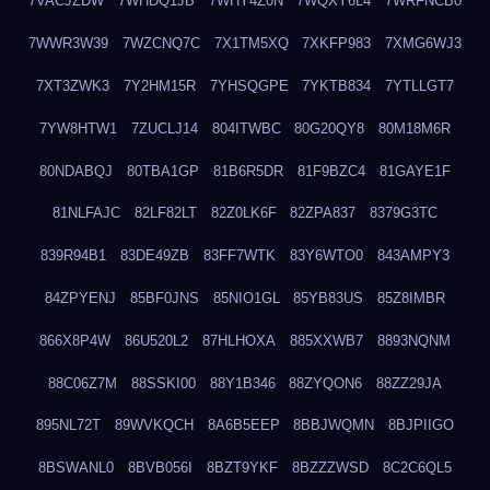
7VACJZDW
7WHDQ1JB
7WHY4Z0N
7WQXY6L4
7WRFNCB0
7WWR3W39
7WZCNQ7C
7X1TM5XQ
7XKFP983
7XMG6WJ3
7XT3ZWK3
7Y2HM15R
7YHSQGPE
7YKTB834
7YTLLGT7
7YW8HTW1
7ZUCLJ14
804ITWBC
80G20QY8
80M18M6R
80NDABQJ
80TBA1GP
81B6R5DR
81F9BZC4
81GAYE1F
81NLFAJC
82LF82LT
82Z0LK6F
82ZPA837
8379G3TC
839R94B1
83DE49ZB
83FF7WTK
83Y6WTO0
843AMPY3
84ZPYENJ
85BF0JNS
85NIO1GL
85YB83US
85Z8IMBR
866X8P4W
86U520L2
87HLHOXA
885XXWB7
8893NQNM
88C06Z7M
88SSKI00
88Y1B346
88ZYQON6
88ZZ29JA
895NL72T
89WVKQCH
8A6B5EEP
8BBJWQMN
8BJPIIGO
8BSWANL0
8BVB056I
8BZT9YKF
8BZZZWSD
8C2C6QL5