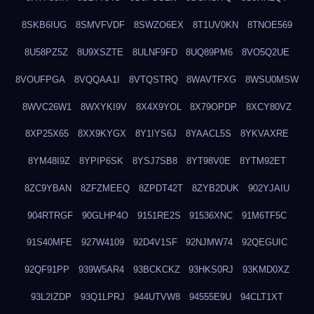
8SKB6IUG
8SMVFVDF
8SWZO6EX
8T1UV0KN
8TNOE569
8U58PZ5Z
8U9XSZTE
8ULNF9FD
8UQ89PM6
8VO5Q2UE
8VOUFPGA
8VQQAA1I
8VTQSTRQ
8WAVTFXG
8WSU0MSW
8WVC26W1
8WXYKI9V
8X4X9YOL
8X79OPDP
8XCY80VZ
8XP25X65
8XX9KYGX
8Y1IYS6J
8YAACL5S
8YKVAXRE
8YM48I9Z
8YPIP6SK
8YSJ7SB8
8YT98V0E
8YTM92ET
8ZC9YBAN
8ZFZMEEQ
8ZPDT42T
8ZYB2DUK
902YJAIU
904RTRGF
90GLHP4O
9151RE2S
91536XNC
91M6TF5C
91S40MFE
927W4109
92D4V1SF
92NJMW74
92QEGUIC
92QF91PP
939W5AR4
93BCKCKZ
93HKS0RJ
93KMD0XZ
93L2IZDP
93Q1LPRJ
944UTVW8
94555E9U
94CLT1XT