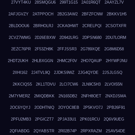
27VYT4KU
28SMQGU6
299T1G15
2A01R6QT
2AAYZL7V
2AFJGVZY
2ATPPOCH
2B2G3AW2
2BFZFCNW
2BKKV1H5
2BLDOOU6
2BRHOLRJ
2CKA0HWT
2CRELPQI
2CSOTXFR
2CVZ7WMG
2D26EBXW
2D942LRG
2DPSN680
2DU7LORM
2EZC76PR
2F53ZH8K
2FFJSSR3
2G789XQE
2G8M6D58
2HDT2UKH
2HLBXGGN
2HMC2F0V
2HO7QAUP
2HYWPJNU
2IIHI162
2J4TVL9Q
2JDKS9WZ
2JG4QYDE
2JSJLGSQ
2KKCIQS5
2KL1TDVU
2LCI7CW6
2LN9C5H3
2LVOI55N
2M7YMERZ
2MIQDBKK
2N165DB2
2NFH8OET
2NXDJSMA
2OC6YQYJ
2ODHTNIQ
2OYOC8EB
2P5KVO7J
2PB26F91
2PFU2MB3
2PGICZT7
2PJA33U1
2PK01RCU
2Q6V9UEG
2QFIABDG
2QYABSTR
2R02B74P
2RPXRAZM
2SAV54DE