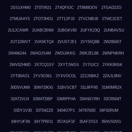
2SS1XHM0
2T0TIR21
2T4QFIOC
2T8M8OOV
2TGAD2ZO
2TMUAAY5
2TOT3HO1
2TT1JPJ0
2TVCNBU8
2TWC2CET
2U1JCAWR
2UABCBNW
2UBGKVBI
2UFYK23Q
2UHBAVSU
2UT1DWVT
2VA5KTQ4
2VUSTJE1
2VY55Q8B
2W29565T
2W496244
2WADJS4M
2WGUIKKG
2WK2EL88
2WNPNKRH
2WV0ZHMD
2X7CQ1SY
2XYTJWGS
2Y7I1IC2
2YKK8NSK
2YT95AO1
2YV3O361
2YXVOCOL
2Z2JNBKZ
2ZAJL9NV
30D5VUM9
30W729OG
31BVSCBT
31L8FP95
31M0MR2X
32AT2VLN
32MATDBP
336RPFHA
33ANXYRH
33CR504T
33DY1V30
33T04ZZ0
3404O7P1
3478760D
34F92RUM
34HYUF3N
34Y7PBO1
357AGF1F
35AF37G3
35HVS0VG