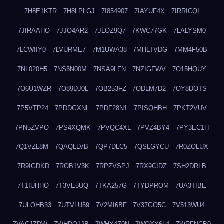
7H8E1KTR
7H8LPLGJ
7I854907
7IAYUF4X
7IRRICQI
7JIRAAHO
7JJO4AR2
7JLOZ9Q7
7KWC77GK
7LALYSM0
7LCWIIY0
7LVURME7
7M1UWA38
7MHLTVDG
7MM4F50B
7NL020H5
7NS5N00M
7NSA9LFN
7NZIGFWV
7O15HQUY
7O6U1WZR
7O89DJ0L
7OB253FZ
7ODLM7D2
7OY8DOTS
7P5VTP24
7PDDGXNL
7PDF28N1
7PISQHBH
7PKT2VUV
7PN5ZVPO
7PS4XQMK
7PVQC4XL
7PVZ4BY4
7PY3EC1H
7Q1VZL8M
7QAQLLVB
7QP7DLC5
7QSLGYCU
7R0ZOLUX
7R9IGDKD
7ROB1V3K
7RPZVSPJ
7RX9CIDZ
7SH2DRLB
7T1IUHHO
7T3VE5UQ
7TKA257G
7TYDPROM
7UA3TIBE
7ULOHB33
7UTVLU59
7V2MI6BF
7V37GO5C
7V513WU4