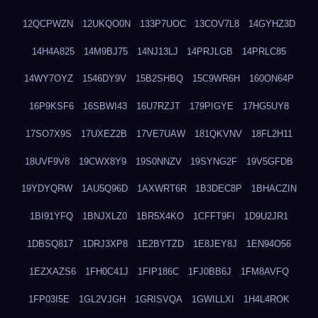
12QCPWZN
12UKQO0N
133P7UOC
13COV7L8
14GYHZ3D
14H4A825
14M9BJ75
14NJ13LJ
14PRJLGB
14PRLC85
14WY7OYZ
1546DY9V
15B2SHBQ
15C9WR6H
160ON64P
16P9KSF6
16SBWI43
16U7RZJT
179PIGYE
17HG5UY8
17SO7X9S
17UXEZ2B
17VE7UAW
181QKVNV
18FL2H11
18UVF9V8
19CWX8Y9
19S0NNZV
19SYNG2F
19V5GFDB
19YDYQRW
1AU5Q96D
1AXWRT6R
1B3DEC8P
1BHACZIN
1BI91YFQ
1BNJXLZ0
1BR5X4KO
1CFFT9FI
1D9U2JR1
1DBSQ817
1DRJ3XP8
1E2BYTZD
1E8JEY8J
1EN94O56
1EZXAZS6
1FH0C41J
1FIP186C
1FJ0BB6J
1FM8AVFQ
1FP03I5E
1GL2VJGH
1GRISVQA
1GWILLXI
1H4L4ROK