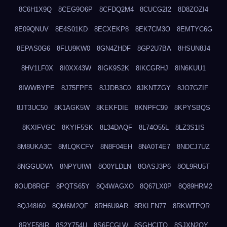
8C6H1X9Q
8CEG9O6P
8CFDQ2M4
8CUCG2I2
8D8ZOZI4
8E09QNUV
8E4S01KD
8ECXEKP8
8EK7CM3O
8EMTYC6G
8EPAS0G6
8FLU9KW0
8GN4ZHDF
8GP2U7BA
8HSUN8J4
8HV1LF0X
8I0XX43W
8IGK9S2K
8IKCGRHJ
8IN6KUU1
8IWWBYPE
8J75FPFS
8JJDB3C0
8JKNTZGY
8JO7GZIF
8JT3UC50
8K1AGK5W
8KEKFDIE
8KNPFC99
8KPYSBQS
8KXIFVGC
8KYIF5SK
8L34DAQF
8L74O55L
8LZ3S1IS
8M8UKA3C
8MLQKCFV
8N8F04EH
8NA0T4E7
8NDCJ7UZ
8NGGUDVA
8NPYUIWI
8O0YLDLN
8OASJ3P6
8OL9RU5T
8OUD8RGF
8PQTS65Y
8Q4WAGXO
8Q67LX0P
8Q89HRM2
8QJ48I60
8QM6M2QF
8RH6U9AR
8RKLFN77
8RKWTPQR
8RYF58IR
8S2Y754U
8S6FCGLW
8SGHCITQ
8SJXN2QY