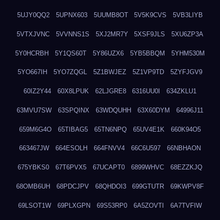
5UJY0QQ2
5UPNX603
5UUMB8OT
5V5K9CVS
5VB3LIYB
5VTXJVNC
5VVNNS1S
5XJ2MR7Y
5XSF9JLS
5XU6ZP3A
5Y0HCRBH
5Y1QS60T
5Y86UZX6
5YB5BBQM
5YHM530M
5YO667IH
5YO7ZQGL
5Z1BWJEZ
5Z1VP9TD
5ZYFJGV9
60IZ2Y44
60X8LPUK
62LJGRE8
6316UU0I
634ZKLU1
63MVU7SW
63SPQINX
63WDQUHH
63X60DYM
64996J11
659M6G4O
65TIBAG5
65TN6NPQ
65UV4E1K
660K94O5
663467JW
664ESOLH
664FNVV4
66C6U597
66NBHAON
675YBKS0
67T6PVX5
67UCAPT0
6899WHVC
68EZZKJQ
68OMB6UH
68PDCJPV
68QHDOI3
699GTUTR
69KWPV8F
69LSOT1W
69PLXGPN
69S53RP0
6A5ZOVTI
6A7TVFIW