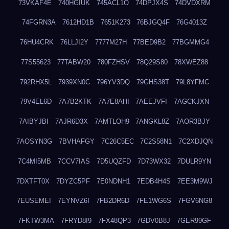
73VKAF4E
740HGIUK
745ACL1O
74DPJX4S
74DVDXRM
74FGRN3A
7612HD1B
7651K273
76BJGQ4F
76G4013Z
76HU4CRK
76LLJI2Y
7777M27H
77BED9B2
77BGMMG4
77S55623
77TABW20
780FZHSV
78Q29S80
78XWEZ88
792RHX5L
7939XN0C
796YV3DQ
79GHS38T
79L8YFMC
79V4EL6D
7A7B2KTK
7A7E8AHI
7AEEJVFI
7AGCKJXN
7AIBYJBI
7AJR6D3X
7AMTLOH9
7ANGKL8Z
7AOR3BJY
7AOSYN3G
7BVHAFGY
7C26C5EC
7C2S58N1
7C2XDJQN
7C4MI5MB
7CCV7IAS
7D5UQZFD
7D73WX32
7DULR9YN
7DXTFT0X
7DYZC5PF
7E0NDNH1
7EDB4H4S
7EE3M9WJ
7EUSEMEI
7EYNVZ6I
7FB2DR6D
7FE1WG6S
7FGV6NG8
7FKTW3MA
7FRYD8I9
7FX48QP3
7GDV0B8J
7GER99GF