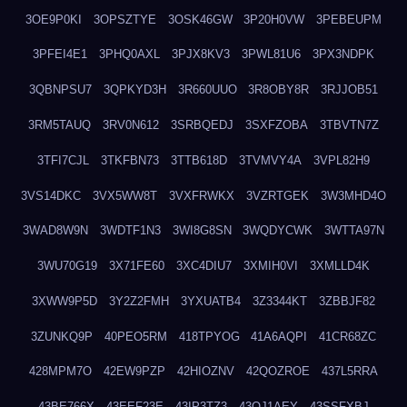
3OE9P0KI
3OPSZTYE
3OSK46GW
3P20H0VW
3PEBEUPM
3PFEI4E1
3PHQ0AXL
3PJX8KV3
3PWL81U6
3PX3NDPK
3QBNPSU7
3QPKYD3H
3R660UUO
3R8OBY8R
3RJJOB51
3RM5TAUQ
3RV0N612
3SRBQEDJ
3SXFZOBA
3TBVTN7Z
3TFI7CJL
3TKFBN73
3TTB618D
3TVMVY4A
3VPL82H9
3VS14DKC
3VX5WW8T
3VXFRWKX
3VZRTGEK
3W3MHD4O
3WAD8W9N
3WDTF1N3
3WI8G8SN
3WQDYCWK
3WTTA97N
3WU70G19
3X71FE60
3XC4DIU7
3XMIH0VI
3XMLLD4K
3XWW9P5D
3Y2Z2FMH
3YXUATB4
3Z3344KT
3ZBBJF82
3ZUNKQ9P
40PEO5RM
418TPYOG
41A6AQPI
41CR68ZC
428MPM7O
42EW9PZP
42HIOZNV
42QOZROE
437L5RRA
43BE766X
43EEF23E
43IP3TZ3
43OJ1AEY
43SSFXBJ