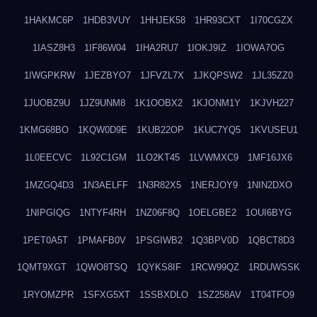
1HAKMC6P
1HDB3VUY
1HHJEK58
1HR93CXT
1I70CGZX
1IASZ8H3
1IF86W04
1IHA2RU7
1IOKJ9IZ
1IOWA7OG
1IWGPKRW
1JEZBYO7
1JFVZL7X
1JKQPSW2
1JL35ZZ0
1JUOBZ9U
1JZ9UNM8
1K1OOBX2
1KJONM1Y
1KJVH227
1KMG68BO
1KQW0D9E
1KUB22OP
1KUC7YQ5
1KVUSEU1
1L0EECVC
1L92C1GM
1LO2KT45
1LVWMXC9
1MF16JX6
1MZGQ4D3
1N3AELFF
1N3R82X5
1NERJOY9
1NIN2DXO
1NIPGIQG
1NTYF4RH
1NZ06F8Q
1OELGBE2
1OUI6BYG
1PET0A5T
1PMAFB0V
1PSGIWB2
1Q3BPV0D
1QBCT8D3
1QMT9XGT
1QWO8TSQ
1QYKS8IF
1RCW99QZ
1RDUWSSK
1RYOMZPR
1SFXG5XT
1SSBXDLO
1SZ258AV
1T04TFO9