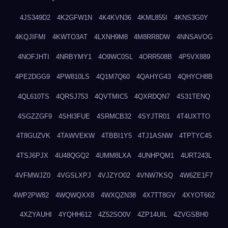
4JS349D2
4K2GFW1N
4K4KVN36
4KML855I
4KNS3G0Y
4KQJIFMI
4KWTO3AT
4LXNH9M8
4M8RR8DW
4NNSAVOG
4NOFJHTI
4NRBYMY1
4O9WC0SL
4ORR508B
4P5VX889
4PE2DGG9
4PW810LS
4Q1M7Q60
4QAHYG43
4QHYCH8B
4QL610TS
4QRSJ753
4QVTMIC5
4QXRDQN7
4S31TENQ
4SGZZGF9
4SHI3FUE
4SRMCB32
4SYJTR01
4T4UXTTO
4T8GUZVK
4TAWVEKW
4TBBI1Y5
4TJ1ASNW
4TPTYC45
4TSJ6PJX
4U48QGQ2
4UMM8LXA
4UNHPQM1
4URT243L
4VFMWJZ0
4VGSLXPJ
4VJZYO02
4VNW7KSQ
4W6ZE1F7
4WP2PW82
4WQWQXX8
4WXQZN38
4X7TT8GV
4XYOT662
4XZYAUHI
4YQHH612
4Z52SO0V
4ZP14UIL
4ZVGSBH0