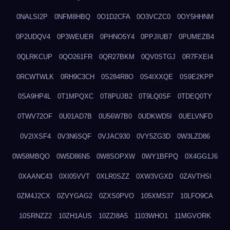
0NALSI2P
0NFM8HBQ
0O1D2CFA
0O3VCZC0
0OY5HHNM
0P2UDQV4
0P3WEUER
0PHNO5Y4
0PPJIUB7
0PUMEZB4
0QLRKCUP
0QO261FR
0QR27BKM
0QV0STGJ
0R7FXEI4
0RCWTWLK
0RH9C3CH
0S284R8O
0S4IXXQE
0S9E2KPP
0SA9HP4L
0T1MPQXC
0T8PUJB2
0T9LQ0SF
0TDEQ0TY
0TWV72OF
0U01AD7B
0U56W7B0
0UDKWD5I
0UELVNFD
0V2IXSF4
0V3N6SQF
0VJAC930
0VY5ZG3D
0W3LZD86
0W58MBQO
0W5D86N5
0W8SOPXW
0WY1BFPQ
0X4GG1J6
0XAANC43
0XI05VVT
0XLR0SZZ
0XW3VGXD
0ZAVTHSI
0ZM4J2CX
0ZVYGAG2
0ZXS0PVO
105XMS37
10LFO9CA
10SRNZZ2
10ZH1AUS
10ZZI8A5
1103WHO1
11MGVORK