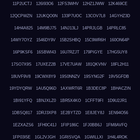
11P2UCTJ
126I93O6
12FS3WHV
12HZ1JWW
12K469CE
12QCPWZN
12UKQO0N
133P7UOC
13COV7L8
14GYHZ3D
14H4A825
14M9BJ75
14NJ13LJ
14PRJLGB
14PRLC85
14WY7OYZ
1546DY9V
15B2SHBQ
15C9WR6H
160ON64P
16P9KSF6
16SBWI43
16U7RZJT
179PIGYE
17HG5UY8
17SO7X9S
17UXEZ2B
17VE7UAW
181QKVNV
18FL2H11
18UVF9V8
19CWX8Y9
19S0NNZV
19SYNG2F
19V5GFDB
19YDYQRW
1AU5Q96D
1AXWRT6R
1B3DEC8P
1BHACZIN
1BI91YFQ
1BNJXLZ0
1BR5X4KO
1CFFT9FI
1D9U2JR1
1DBSQ817
1DRJ3XP8
1E2BYTZD
1E8JEY8J
1EN94O56
1EZXAZS6
1FH0C41J
1FIP186C
1FJ0BB6J
1FM8AVFQ
1FP03I5E
1GL2VJGH
1GRISVQA
1GWILLXI
1H4L4ROK