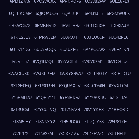
6PM1Z7A5
6PO2WC0X
6PPNPOF5
6Q23B2FW
6QE19FL3
6QEEKCMR
6QKOAUOS
6QVIJ1K1
6R431JL5
6RGMWOLX
6RKWC57X
6RMKNV3X
6RV8LARZ
6SBTC8OR
6T3R3AJM
6TKE2JE3
6TPRWJZM
6U06OJTH
6UJEQ0CF
6UQ42P16
6UTK14DG
6UU9ROQK
6UZUZF6L
6V4POCW2
6V6FZLKN
6VJVHI57
6VQ1DZQ1
6VZACB5E
6W0V02MY
6W1CRLU0
6WAOIUX0
6WJXFPEM
6WSY8NWU
6XFR4OTY
6XIHLDTU
6XL3E0EQ
6XP30R7N
6XQUAXFV
6XUCD56H
6XVXTC5I
6Y6PMH2U
6YQP5Y4L
6YR8PDRZ
6YY0PXBC
6ZISH1A0
6ZT4UC5F
6ZYCUFVQ
70T7NVVN
70V1YKH3
711BHOSD
713M5IHY
718NNXY2
71H5RDOO
71UQJY58
725P81XE
727P972L
72FW37AL
73CXZZM4
73IDZEWO
73UTNHIP