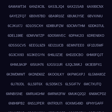
6AMAWT34
6ANZ4C8L
6AS3LJQ4
6AX21SAB
6AX80CNX
6AYEZFQ7
6B0V87BD
6BA9R10Z
6BUMJY5E
6BVXINIU
6CJKUI7J
6D1OSCXH
6D8BUPZM
6DCMVTHM
6DDK07UL
6DEL198E
6DMVW7ZP
6DO5WVEC
6DPAK2I3
6DREN8XO
6DSSGCV5
6EEGL9Z9
6EI21UCB
6EMNTEE0
6F1DJ5WF
6G3CXI93
6G3KEGYN
6H6L0Z3E
6HD2DCBO
6HM0FQJT
6HWL9A3P
6I5IUH76
6JGSI1UR
6JQL3WKJ
6K3EBPX1
6K3WDMWT
6KDND60Z
6KOOILKY
6KPMGXPJ
6LGMA8OZ
6LI78JDL
6LL59T6X
6LSD5KCS
6LSGIF7V
6MC7XUTQ
6MNBISNE
6MRU4GHW
6MRWI2FW
6MUKQ2Q2
6N6MCPD2
6N8H9PB2
6NS1JPER
6NTR3U7I
6OXMG49D
6PHYGAFF