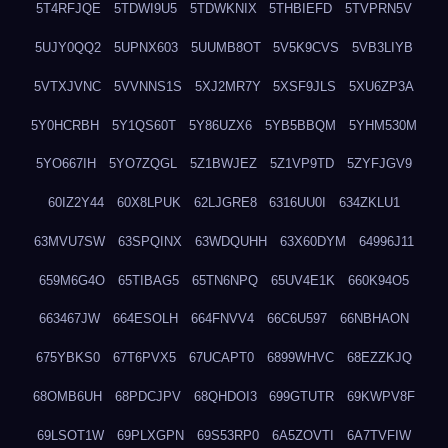
5T4RFJQE
5TDWI9U5
5TDWKNIX
5THBIEFD
5TVPRN5V
5UJY0QQ2
5UPNX603
5UUMB8OT
5V5K9CVS
5VB3LIYB
5VTXJVNC
5VVNNS1S
5XJ2MR7Y
5XSF9JLS
5XU6ZP3A
5Y0HCRBH
5Y1QS60T
5Y86UZX6
5YB5BBQM
5YHM530M
5YO667IH
5YO7ZQGL
5Z1BWJEZ
5Z1VP9TD
5ZYFJGV9
60IZ2Y44
60X8LPUK
62LJGRE8
6316UU0I
634ZKLU1
63MVU7SW
63SPQINX
63WDQUHH
63X60DYM
64996J11
659M6G4O
65TIBAG5
65TN6NPQ
65UV4E1K
660K94O5
663467JW
664ESOLH
664FNVV4
66C6U597
66NBHAON
675YBKS0
67T6PVX5
67UCAPT0
6899WHVC
68EZZKJQ
68OMB6UH
68PDCJPV
68QHDOI3
699GTUTR
69KWPV8F
69LSOT1W
69PLXGPN
69S53RP0
6A5ZOVTI
6A7TVFIW