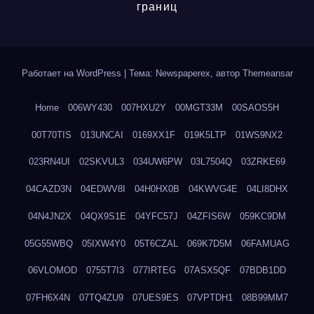
границ
Работает на WordPress
|
Тема: Newspaperex, автор
Themeansar
Home
006WY430
007HXU2Y
00MGT33M
00SAOS5H
00T70TIS
013UNCAI
0169XX1F
019K5LTP
01WS9NX2
023RN4UI
02SKVUL3
034UW6PW
03L7504Q
03ZRKE69
04CAZD3N
04EDWV8I
04H0HX0B
04KWVG4E
04LI8DHX
04N4JN2X
04QX9S1E
04YFC57J
04ZFIS6W
059KC9DM
05G55WBQ
05IXW4Y0
05T6CZAL
069K7D5M
06FAMUAG
06VLOMOD
0755T7I3
077IRTEG
07ASX5QF
07BDB1DD
07FH6X4N
07TQ4ZU9
07UES9ES
07VPTDH1
08B99MM7