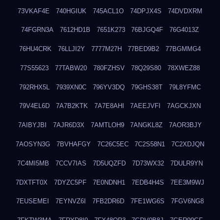
73VKAF4E
740HGIUK
745ACL1O
74DPJX4S
74DVDXRM
74FGRN3A
7612HD1B
7651K273
76BJGQ4F
76G4013Z
76HU4CRK
76LLJI2Y
7777M27H
77BED9B2
77BGMMG4
77S55623
77TABW20
780FZHSV
78Q29S80
78XWEZ88
792RHX5L
7939XN0C
796YV3DQ
79GHS38T
79L8YFMC
79V4EL6D
7A7B2KTK
7A7E8AHI
7AEEJVFI
7AGCKJXN
7AIBYJBI
7AJR6D3X
7AMTLOH9
7ANGKL8Z
7AOR3BJY
7AOSYN3G
7BVHAFGY
7C26C5EC
7C2S58N1
7C2XDJQN
7C4MI5MB
7CCV7IAS
7D5UQZFD
7D73WX32
7DULR9YN
7DXTFT0X
7DYZC5PF
7E0NDNH1
7EDB4H4S
7EE3M9WJ
7EUSEMEI
7EYNVZ6I
7FB2DR6D
7FE1WG6S
7FGV6NG8