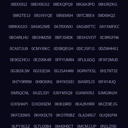
08DIX912
08EH3GS2
08EKQPQ9
08G6A3PD
08HJRZKG
08R2TE13
091V6YQE
0959345H
097C3BE4
09DI9AQ2
09RKK0JO
0A54G2WE
0A7RXWXI
0AG4NTTC
0AYXMFKC
0BO4RLHU
0BOHM258
0BPJ04DK
0BSHJVOT
0C9RGFN6
0CA5T1U9
0CMYI0KC
0D38QEGH
0DCJSPJ1
0DZMHHX1
0E9GCHCU
0EZ05K4R
0FFYUM84
0FLIL6GQ
0FXF2MUD
0G363XJW
0GI31E0A
0GJSAH4M
0GRH7XSL
0H17NT32
0H7Y9RRM
0H9OI0N1
0HYK5SEI
0IA5RSJ3
0IF4Y4UQ
0IM5QCNL
0IUZL33Y
0J6YMSQ9
0JAWX05J
0JMG9NJH
0JX5HAPI
0JXDX9ZM
0K8I19RD
0KA2KHRR
0KCE9EJG
0KFC83WS
0KHXDLT8
0KO7R0BZ
0LA240G7
0LIQ91PM
0LPY3G1Z
0LTLQ0B4
0M40H0CT
0MCMJJJP
0N1LZI50