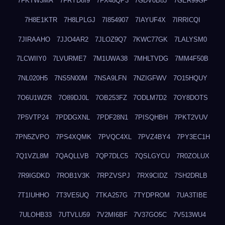
7FKTW3MA
7FRYD8I9
7FX48QP3
7GDV0B8J
7GER99GF
7H8E1KTR
7H8LPLGJ
7I854907
7IAYUF4X
7IRRICQI
7JIRAAHO
7JJO4AR2
7JLOZ9Q7
7KWC77GK
7LALYSM0
7LCWIIY0
7LVURME7
7M1UWA38
7MHLTVDG
7MM4F50B
7NL020H5
7NS5N00M
7NSA9LFN
7NZIGFWV
7O15HQUY
7O6U1WZR
7O89DJ0L
7OB253FZ
7ODLM7D2
7OY8DOTS
7P5VTP24
7PDDGXNL
7PDF28N1
7PISQHBH
7PKT2VUV
7PN5ZVPO
7PS4XQMK
7PVQC4XL
7PVZ4BY4
7PY3EC1H
7Q1VZL8M
7QAQLLVB
7QP7DLC5
7QSLGYCU
7R0ZOLUX
7R9IGDKD
7ROB1V3K
7RPZVSPJ
7RX9CIDZ
7SH2DRLB
7T1IUHHO
7T3VE5UQ
7TKA257G
7TYDPROM
7UA3TIBE
7ULOHB33
7UTVLU59
7V2MI6BF
7V37GO5C
7V513WU4