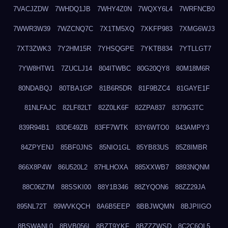
7VACJZDW
7WHDQ1JB
7WHY4Z0N
7WQXY6L4
7WRFNCB0
7WWR3W39
7WZCNQ7C
7X1TM5XQ
7XKFP983
7XMG6WJ3
7XT3ZWK3
7Y2HM15R
7YHSQGPE
7YKTB834
7YTLLGT7
7YW8HTW1
7ZUCLJ14
804ITWBC
80G20QY8
80M18M6R
80NDABQJ
80TBA1GP
81B6R5DR
81F9BZC4
81GAYE1F
81NLFAJC
82LF82LT
82Z0LK6F
82ZPA837
8379G3TC
839R94B1
83DE49ZB
83FF7WTK
83Y6WTO0
843AMPY3
84ZPYENJ
85BF0JNS
85NIO1GL
85YB83US
85Z8IMBR
866X8P4W
86U520L2
87HLHOXA
885XXWB7
8893NQNM
88C06Z7M
88SSKI00
88Y1B346
88ZYQON6
88ZZ29JA
895NL72T
89WVKQCH
8A6B5EEP
8BBJWQMN
8BJPIIGO
8BSWANL0
8BVB056I
8BZT9YKF
8BZZZWSD
8C2C6QL5