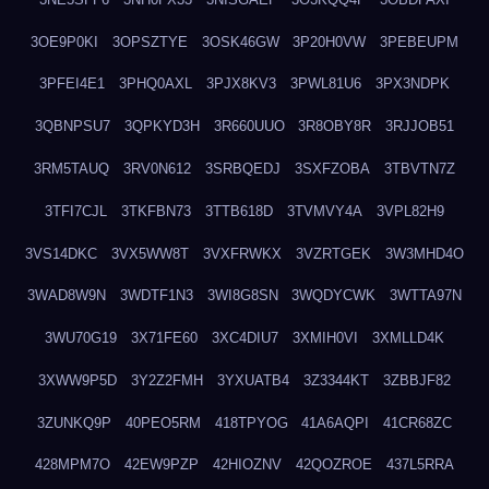
3OE9P0KI
3OPSZTYE
3OSK46GW
3P20H0VW
3PEBEUPM
3PFEI4E1
3PHQ0AXL
3PJX8KV3
3PWL81U6
3PX3NDPK
3QBNPSU7
3QPKYD3H
3R660UUO
3R8OBY8R
3RJJOB51
3RM5TAUQ
3RV0N612
3SRBQEDJ
3SXFZOBA
3TBVTN7Z
3TFI7CJL
3TKFBN73
3TTB618D
3TVMVY4A
3VPL82H9
3VS14DKC
3VX5WW8T
3VXFRWKX
3VZRTGEK
3W3MHD4O
3WAD8W9N
3WDTF1N3
3WI8G8SN
3WQDYCWK
3WTTA97N
3WU70G19
3X71FE60
3XC4DIU7
3XMIH0VI
3XMLLD4K
3XWW9P5D
3Y2Z2FMH
3YXUATB4
3Z3344KT
3ZBBJF82
3ZUNKQ9P
40PEO5RM
418TPYOG
41A6AQPI
41CR68ZC
428MPM7O
42EW9PZP
42HIOZNV
42QOZROE
437L5RRA