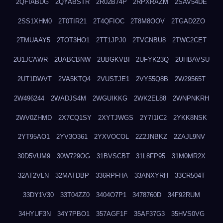
2QFIABDG
2QYABSTR
2R02B74P
2RPXRAZM
2SAV54DE
2SS1XHM0
2T0TIR21
2T4QFIOC
2T8M8OOV
2TGAD2ZO
2TMUAAY5
2TOT3HO1
2TT1JPJ0
2TVCNBU8
2TWC2CET
2U1JCAWR
2UABCBNW
2UBGKVBI
2UFYK23Q
2UHBAVSU
2UT1DWVT
2VA5KTQ4
2VUSTJE1
2VY55Q8B
2W29565T
2W496244
2WADJS4M
2WGUIKKG
2WK2EL88
2WNPNKRH
2WV0ZHMD
2X7CQ1SY
2XYTJWGS
2Y7I1IC2
2YKK8NSK
2YT95AO1
2YV3O361
2YXVOCOL
2Z2JNBKZ
2ZAJL9NV
30D5VUM9
30W729OG
31BVSCBT
31L8FP95
31M0MR2X
32AT2VLN
32MATDBP
336RPFHA
33ANXYRH
33CR504T
33DY1V30
33T04ZZ0
3404O7P1
3478760D
34F92RUM
34HYUF3N
34Y7PBO1
357AGF1F
35AF37G3
35HVS0VG