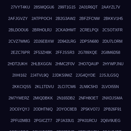
27VYT4KU
28SMQGU6
299T1G15
2A01R6QT
2AAYZL7V
2AFJGVZY
2ATPPOCH
2B2G3AW2
2BFZFCNW
2BKKV1H5
2BLDOOU6
2BRHOLRJ
2CKA0HWT
2CRELPQI
2CSOTXFR
2CVZ7WMG
2D26EBXW
2D942LRG
2DPSN680
2DU7LORM
2EZC76PR
2F53ZH8K
2FFJSSR3
2G789XQE
2G8M6D58
2HDT2UKH
2HLBXGGN
2HMC2F0V
2HO7QAUP
2HYWPJNU
2IIHI162
2J4TVL9Q
2JDKS9WZ
2JG4QYDE
2JSJLGSQ
2KKCIQS5
2KL1TDVU
2LCI7CW6
2LN9C5H3
2LVOI55N
2M7YMERZ
2MIQDBKK
2N165DB2
2NFH8OET
2NXDJSMA
2OC6YQYJ
2ODHTNIQ
2OYOC8EB
2P5KVO7J
2PB26F91
2PFU2MB3
2PGICZT7
2PJA33U1
2PK01RCU
2Q6V9UEG