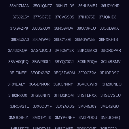
35MJZMAN
35O1QNFZ
36HUTLDS
36NU8MEJ
36U7Y0NR
376J215Y
377SG7JD
37CVGS0S
37IHO75D
37JQKID8
37X9FZP9
38J0SXQX
38NQ9PDV
38O70PCO
38QUD9KX
39D3U3A0
39LAIWA9
39LCYZRI
39MGWN55
39PXKH1B
3A43DKQP
3AGNJUCU
3ATCGY3X
3BKC9MX3
3BORDPAR
3BVH0QRQ
3BWP93L1
3BYQ70GJ
3C9KPDQV
3CL4BSMV
3EIFINEE
3EORXV8Z
3EQ3JWOM
3F09CZ9V
3F1DPDSC
3F84EALY
3GGDN4OR
3GKCN4NY
3GVOCWRP
3H28UNEO
3H92RKQ0
3HG56NHN
3HHJ1KQM
3HSTLPXX
3HSUVSEU
3JRQV2TE
3JX0QDYF
3LXYAX0G
3M0R5J0Y
3ME42K9J
3MOCREJ1
3MX1P1T9
3MYP6NEF
3N0IPODU
3N8UCE6Q
3NE5SFF6
3NH0FX33
3NISGAEP
3O3KQQ4F
3OBDFAXI