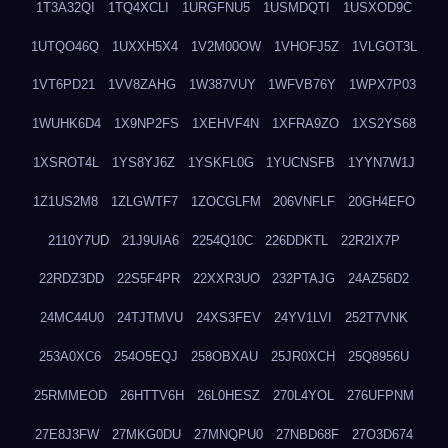
1T3A32QI
1TQ4XCLI
1URGFNU5
1USMDQTI
1USXOD9C
1UTQO46Q
1UXXH5X4
1V2M00OW
1VHOFJ5Z
1VLGOT3L
1VT6PD21
1VV8ZAHG
1W387VUY
1WFVB76Y
1WPX7P03
1WUHK6D4
1X9NP2FS
1XEHVF4N
1XFRA9ZO
1XS2YS68
1XSROT4L
1YS8YJ6Z
1YSKFL0G
1YUCNSFB
1YYN7W1J
1Z1US2M8
1ZLGWTF7
1ZOCGLFM
206VNFLF
20GH4EFO
2110Y7UD
21J9UIA6
2254Q10C
226DDKTL
22R2IX7P
22RDZ3DD
22S5F4PR
22XXR3UO
232PTAJG
24AZ56D2
24MC44U0
24TJTMVU
24XS3FEV
24YV1LVI
252T7VNK
253A0XC6
254O5EQJ
258OBXAU
25JR0XCH
25Q8956U
25RMMEOD
26HTTV6H
26L0HESZ
270L4YOL
276UFPNM
27E8J3FW
27MKG0DU
27MNQPU0
27NBD68F
27O3D674