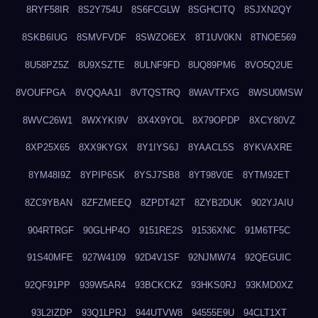
8RYF58IR
8S2Y754U
8S6FCGLW
8SGHCITQ
8SJXN2QY
8SKB6IUG
8SMVFVDF
8SWZO6EX
8T1UV0KN
8TNOE569
8U58PZ5Z
8U9XSZTE
8ULNF9FD
8UQ89PM6
8VO5Q2UE
8VOUFPGA
8VQQAA1I
8VTQSTRQ
8WAVTFXG
8WSU0MSW
8WVC26W1
8WXYKI9V
8X4X9YOL
8X79OPDP
8XCY80VZ
8XP25X65
8XX9KYGX
8Y1IYS6J
8YAACL5S
8YKVAXRE
8YM48I9Z
8YPIP6SK
8YSJ7SB8
8YT98V0E
8YTM92ET
8ZC9YBAN
8ZFZMEEQ
8ZPDT42T
8ZYB2DUK
902YJAIU
904RTRGF
90GLHP4O
9151RE2S
91536XNC
91M6TF5C
91S40MFE
927W4109
92D4V1SF
92NJMW74
92QEGUIC
92QF91PP
939W5AR4
93BCKCKZ
93HKS0RJ
93KMD0XZ
93L2IZDP
93Q1LPRJ
944UTVW8
94555E9U
94CLT1XT