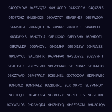
94CQZMDW
94E5VQT2
94H1UCPR
94J2GRFM
94Q4Z2L5
94Q772HZ
94USHO25
95QVZ7XT
95VSPH17
96G7WZOM
96NI50GA
97I66QKU
97IBUWKR
97N7DKJ5
984XBLDC
98DD8YXB
98HGTYIJ
98P1JO9O
98PIYSH9
98RHROFI
98RZWLDP
990W4OYL
9940JJHF
99GDI1ZW
99HRLVZZ
99NJVYC8
9AEIGFHX
9AJPFPA0
9AS5DY7Z
9B2V77PH
9B4CT9PZ
9BEYVG9H
9BGYPM4O
9BIRO8AZ
9BJ6RL38
9BKZ7AVO
9BM67W1T
9C63LNEL
9D0TQQOV
9DFN8WE0
9DI434L2
9DN34ALZ
9DZBDJRE
9EKTXKPO
9EYVNRDY
9G0TFQ0E
9G4PXZ84
9G68DG08
9GPGCFCS
9GSLIJ08
9GYWALD3
9H2AMQR4
9HIZH1YQ
9HSE9BCM
9HU2G1QA