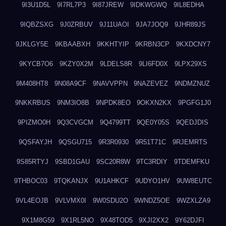
9I3U1D5L
9I7RL7P3
9I87JREW
9IDKWGWQ
9IL8EDHA
9IQBZSXG
9J0ZRBUV
9J11UAOI
9JA7JOQ9
9JHR89JS
9JKLGY5E
9KBAABXH
9KKHTYIP
9KRBN3CP
9KXDCNY7
9KYCB7O6
9KZY0X2M
9LDELS8R
9LI6FD0X
9LPX29XS
9M408HT8
9N08A9CF
9NAVVPPN
9NAZEVEZ
9NDMZNUZ
9NKKRBUS
9NM3IO8B
9NPDK8EO
9OKXN2KX
9PGFG1J0
9PIZMO0H
9Q3CVGCM
9Q4799TT
9QE0Y05S
9QEDJDIS
9QSFAYJH
9QSGU715
9R3R0930
9R51T71C
9RJEMRTS
9S85RTYJ
9SBD1GAU
9SC20R8W
9TC3RDIY
9TDEMFKU
9THBOC03
9TQKANJX
9U1AHKCF
9UDYO1HV
9UW8EUTC
9VL4EOJB
9VLVMX0I
9W0SDU2O
9WNDZ5OE
9WZXLZA9
9X1M8G59
9X1RL5NO
9X48TOD5
9XJI2XX2
9Y62DJFI