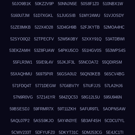
50JO9B1K
50KZ2V9P
50NNJN5E
50S8F1Z0
510NBX1W
5160U7JM
51D7XGKL
51JUGSIB
51MY24WU
51VJOSDY
51ZE8MKB
522X4O28
52D4GH9B
52FJKYTB
52MOA4HC
52SYO0Q2
52TPECFV
52W5K0BY
52XXY91Q
53ATDBWI
53EKZAMH
53Z8FUAW
54PKU5CO
551HGV0S
553WPS4S
55FLR3W1
55IE9L4V
55JKJF3L
55NCOA72
55QDIRSM
55XAQHMU
56975PIR
56GSA0U2
56QN3KEB
56SCV4BG
571FDQ4T
5771DEGW
57G6BV7Y
57IUFJJS
57LA2HJ6
57N9R0VG
57Z141YR
584ZQC53
58G12L5U
595U946N
59BSESDJ
59FRMR7X
59T11ZKH
5AFUR9TL
5AOPNSAW
5AQL07P2
5ASS9KJO
5AY4N3YE
5B3AF4SH
5CDCU7YL
5CWV233T
5DFYUFZ0
5DKYT31C
5DM253CG
5E4JC1TI