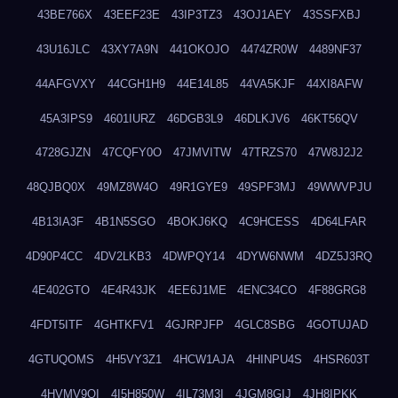
43BE766X
43EEF23E
43IP3TZ3
43OJ1AEY
43SSFXBJ
43U16JLC
43XY7A9N
441OKOJO
4474ZR0W
4489NF37
44AFGVXY
44CGH1H9
44E14L85
44VA5KJF
44XI8AFW
45A3IPS9
4601IURZ
46DGB3L9
46DLKJV6
46KT56QV
4728GJZN
47CQFY0O
47JMVITW
47TRZS70
47W8J2J2
48QJBQ0X
49MZ8W4O
49R1GYE9
49SPF3MJ
49WWVPJU
4B13IA3F
4B1N5SGO
4BOKJ6KQ
4C9HCESS
4D64LFAR
4D90P4CC
4DV2LKB3
4DWPQY14
4DYW6NWM
4DZ5J3RQ
4E402GTO
4E4R43JK
4EE6J1ME
4ENC34CO
4F88GRG8
4FDT5ITF
4GHTKFV1
4GJRPJFP
4GLC8SBG
4GOTUJAD
4GTUQOMS
4H5VY3Z1
4HCW1AJA
4HINPU4S
4HSR603T
4HVMV9QI
4I5H850W
4IL73M3I
4JGM8GIJ
4JH8IPKK