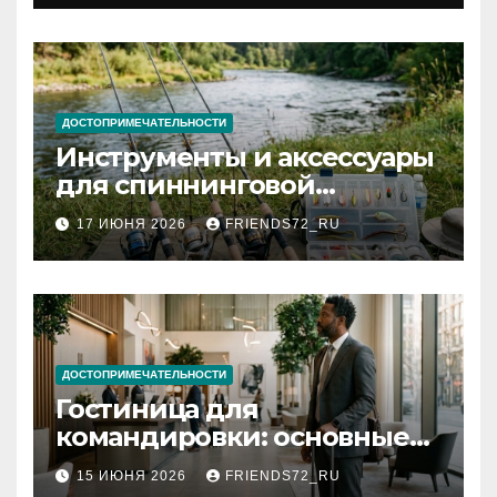
документов
ДОСТОПРИМЕЧАТЕЛЬНОСТИ
Инструменты и аксессуары
для спиннинговой
рыбалки: назначение и
17 ИЮНЯ 2026
FRIENDS72_RU
типы
ДОСТОПРИМЕЧАТЕЛЬНОСТИ
Гостиница для
командировки: основные
критерии выбора
15 ИЮНЯ 2026
FRIENDS72_RU