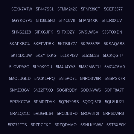
5EXK7A7W
5F447S51
5FMM242C
5FNR39CT
5GEF3377
5GYKO7P3
5H18E5N3
5H4C8VII
5HANI4XK
5HER0XEV
5HNS21Z8
5IFXGJFK
5IITXOZY
5IVSLWGV
5J5FOXDN
5KAFKBC4
5KEFVRBK
5KFBILGV
5KP635PE
5KSAQAB8
5KT1DCUW
5KZYHXKG
5L1KPI2V
5L515L3S
5LCKQGH7
5LOVPA8C
5LY0K9GU
5M4U4YA3
5M8JMWFU
5MC4C6M0
5MOLUGED
5NCKLFPQ
5NI5PO7L
5NROBV9R
5NSPSK7R
5NYZ03GV
5NZ2F7XQ
5OGIRQDY
5OIXNVW6
5OPF8A7F
5PI2KCCW
5PMRZDAK
5Q7NY9BS
5QDQI5F8
5QL8UU2J
5RALQ21C
5RBG4E64
5RCDBBFD
5ROV8T2I
5RP6DWR8
5RZ72FTS
5RZPCFKF
5RZQDHMO
5SNLKYWW
5ST3XE0K