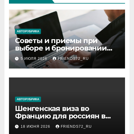
АВТОРУБРИКА
Советы и приемы при
выборе и бронировании
авиабилетов
5 ИЮЛЯ 2026
FRIENDS72_RU
АВТОРУБРИКА
Шенгенская виза во
Францию для россиян в
2026 году: сроки от 3 дней
18 ИЮНЯ 2026
FRIENDS72_RU
и список необходимых