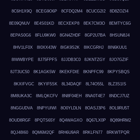
8C6H1X9Q
8CEG9O6P
8CFDQ2M4
8CUCG2I2
8D8ZOZI4
8E09QNUV
8E4S01KD
8ECXEKP8
8EK7CM3O
8EMTYC6G
8EPAS0G6
8FLU9KW0
8GN4ZHDF
8GP2U7BA
8HSUN8J4
8HV1LF0X
8I0XX43W
8IGK9S2K
8IKCGRHJ
8IN6KUU1
8IWWBYPE
8J75FPFS
8JJDB3C0
8JKNTZGY
8JO7GZIF
8JT3UC50
8K1AGK5W
8KEKFDIE
8KNPFC99
8KPYSBQS
8KXIFVGC
8KYIF5SK
8L34DAQF
8L74O55L
8LZ3S1IS
8M8UKA3C
8MLQKCFV
8N8F04EH
8NA0T4E7
8NDCJ7UZ
8NGGUDVA
8NPYUIWI
8O0YLDLN
8OASJ3P6
8OL9RU5T
8OUD8RGF
8PQTS65Y
8Q4WAGXO
8Q67LX0P
8Q89HRM2
8QJ48I60
8QM6M2QF
8RH6U9AR
8RKLFN77
8RKWTPQR