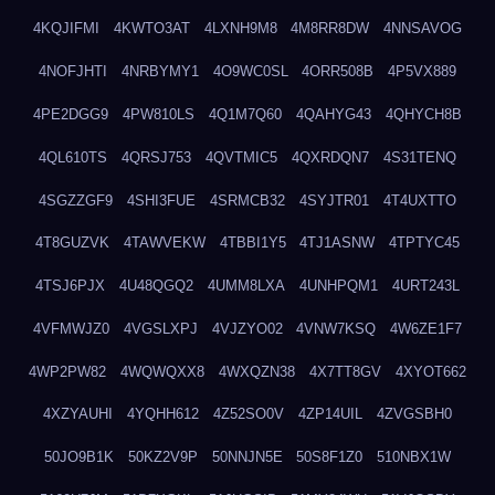
4KQJIFMI
4KWTO3AT
4LXNH9M8
4M8RR8DW
4NNSAVOG
4NOFJHTI
4NRBYMY1
4O9WC0SL
4ORR508B
4P5VX889
4PE2DGG9
4PW810LS
4Q1M7Q60
4QAHYG43
4QHYCH8B
4QL610TS
4QRSJ753
4QVTMIC5
4QXRDQN7
4S31TENQ
4SGZZGF9
4SHI3FUE
4SRMCB32
4SYJTR01
4T4UXTTO
4T8GUZVK
4TAWVEKW
4TBBI1Y5
4TJ1ASNW
4TPTYC45
4TSJ6PJX
4U48QGQ2
4UMM8LXA
4UNHPQM1
4URT243L
4VFMWJZ0
4VGSLXPJ
4VJZYO02
4VNW7KSQ
4W6ZE1F7
4WP2PW82
4WQWQXX8
4WXQZN38
4X7TT8GV
4XYOT662
4XZYAUHI
4YQHH612
4Z52SO0V
4ZP14UIL
4ZVGSBH0
50JO9B1K
50KZ2V9P
50NNJN5E
50S8F1Z0
510NBX1W