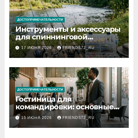
ДОСТОПРИМЕЧАТЕЛЬНОСТИ
Инструменты и аксессуары
для спиннинговой
рыбалки: назначение и
17 ИЮНЯ 2026
FRIENDS72_RU
типы
ДОСТОПРИМЕЧАТЕЛЬНОСТИ
Гостиница для
командировки: основные
критерии выбора
15 ИЮНЯ 2026
FRIENDS72_RU