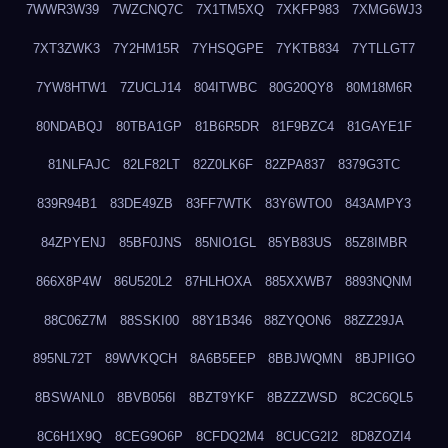
7WWR3W39
7WZCNQ7C
7X1TM5XQ
7XKFP983
7XMG6WJ3
7XT3ZWK3
7Y2HM15R
7YHSQGPE
7YKTB834
7YTLLGT7
7YW8HTW1
7ZUCLJ14
804ITWBC
80G20QY8
80M18M6R
80NDABQJ
80TBA1GP
81B6R5DR
81F9BZC4
81GAYE1F
81NLFAJC
82LF82LT
82Z0LK6F
82ZPA837
8379G3TC
839R94B1
83DE49ZB
83FF7WTK
83Y6WTO0
843AMPY3
84ZPYENJ
85BF0JNS
85NIO1GL
85YB83US
85Z8IMBR
866X8P4W
86U520L2
87HLHOXA
885XXWB7
8893NQNM
88C06Z7M
88SSKI00
88Y1B346
88ZYQON6
88ZZ29JA
895NL72T
89WVKQCH
8A6B5EEP
8BBJWQMN
8BJPIIGO
8BSWANL0
8BVB056I
8BZT9YKF
8BZZZWSD
8C2C6QL5
8C6H1X9Q
8CEG9O6P
8CFDQ2M4
8CUCG2I2
8D8ZOZI4