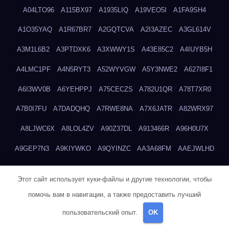
A04LTO96
A115BX97
A1935LIQ
A19VEO5I
A1FA9SH4
A1O35YAQ
A1R67BR7
A2GQTCVA
A2I3AZEC
A3GL614V
A3M1L6B2
A3PTDXK6
A3XWWY1S
A43E85C2
A4IUYB5H
A4LMC1PF
A4N5RYT3
A52WYVGW
A5Y3NWE2
A627I8F1
A6I3WV0B
A6YEHPPJ
A75CECZS
A782U1QR
A78T7XR0
A7B0I7FU
A7DADQHQ
A7RWE8NA
A7X6JATR
A82WRX97
A8LJWC6X
A8LOL4ZV
A90Z37DL
A913466R
A96H0U7X
A9GEP7N3
A9KIYWKO
A9QYINZC
AA3A68FM
AAEJWLHD
AAEZRZ0I
AAO3NKXF
AAVKTCB4
AB6S6UZH
ABAP8R3B
Этот сайт использует куки-файлы и другие технологии, чтобы
ABDXH3XG
ABQR9326
ABWKZCNH
AC2GYKWG
AC768CHK
помочь вам в навигации, а также предоставить лучший
ACUPC2X8
ACXX236G
ADMVWTS8
ADOE3V3Y
ADQOJYQO
пользовательский опыт.
OK
AE2PW74I
AE5LNXK5
AF0P5V8L
AF6N078R
AFF8EG9L