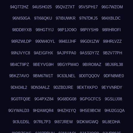
94Q772HZ
94USHO25
95QVZ7XT
95VSPH17
96G7WZOM
96NI50GA
97I66QKU
97IBUWKR
97N7DKJ5
984XBLDC
98DD8YXB
98HGTYIJ
98P1JO9O
98PIYSH9
98RHROFI
98RZWLDP
990W4OYL
9940JJHF
99GDI1ZW
99HRLVZZ
99NJVYC8
9AEIGFHX
9AJPFPA0
9AS5DY7Z
9B2V77PH
9B4CT9PZ
9BEYVG9H
9BGYPM4O
9BIRO8AZ
9BJ6RL38
9BKZ7AVO
9BM67W1T
9C63LNEL
9D0TQQOV
9DFN8WE0
9DI434L2
9DN34ALZ
9DZBDJRE
9EKTXKPO
9EYVNRDY
9G0TFQ0E
9G4PXZ84
9G68DG08
9GPGCFCS
9GSLIJ08
9GYWALD3
9H2AMQR4
9HIZH1YQ
9HSE9BCM
9HU2G1QA
9I3U1D5L
9I7RL7P3
9I87JREW
9IDKWGWQ
9IL8EDHA