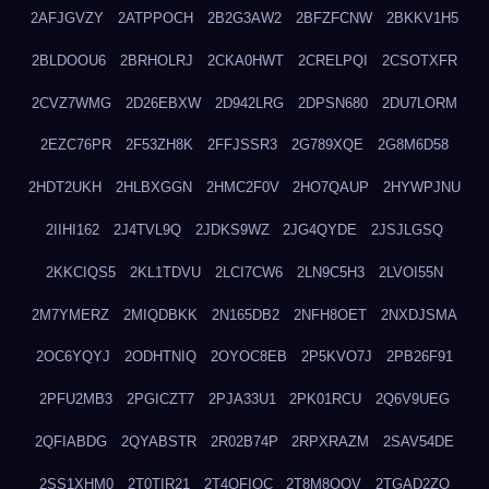
2AFJGVZY
2ATPPOCH
2B2G3AW2
2BFZFCNW
2BKKV1H5
2BLDOOU6
2BRHOLRJ
2CKA0HWT
2CRELPQI
2CSOTXFR
2CVZ7WMG
2D26EBXW
2D942LRG
2DPSN680
2DU7LORM
2EZC76PR
2F53ZH8K
2FFJSSR3
2G789XQE
2G8M6D58
2HDT2UKH
2HLBXGGN
2HMC2F0V
2HO7QAUP
2HYWPJNU
2IIHI162
2J4TVL9Q
2JDKS9WZ
2JG4QYDE
2JSJLGSQ
2KKCIQS5
2KL1TDVU
2LCI7CW6
2LN9C5H3
2LVOI55N
2M7YMERZ
2MIQDBKK
2N165DB2
2NFH8OET
2NXDJSMA
2OC6YQYJ
2ODHTNIQ
2OYOC8EB
2P5KVO7J
2PB26F91
2PFU2MB3
2PGICZT7
2PJA33U1
2PK01RCU
2Q6V9UEG
2QFIABDG
2QYABSTR
2R02B74P
2RPXRAZM
2SAV54DE
2SS1XHM0
2T0TIR21
2T4QFIOC
2T8M8OOV
2TGAD2ZO