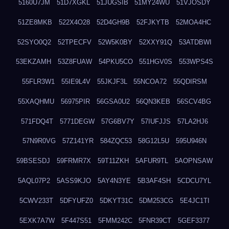
5160U7JM
51D7XGKL
51JUGSIB
51MY24WU
51VJOSDY
51ZE8MKB
522X4O28
52D4GH9B
52FJKYTB
52MOA4HC
52SYO0Q2
52TPECFV
52W5K0BY
52XXY91Q
53ATDBWI
53EKZAMH
53Z8FUAW
54PKU5CO
551HGV0S
553WPS4S
55FLR3W1
55IE9L4V
55JKJF3L
55NCOA72
55QDIRSM
55XAQHMU
56975PIR
56GSA0U2
56QN3KEB
56SCV4BG
571FDQ4T
5771DEGW
57G6BV7Y
57IUFJJS
57LA2HJ6
57N9R0VG
57Z141YR
584ZQC53
58G12L5U
595U946N
59BSESDJ
59FRMR7X
59T11ZKH
5AFUR9TL
5AOPNSAW
5AQL07P2
5ASS9KJO
5AY4N3YE
5B3AF4SH
5CDCU7YL
5CWV233T
5DFYUFZ0
5DKYT31C
5DM253CG
5E4JC1TI
5EXK7A7W
5F447S51
5FMM242C
5FNR39CT
5GEF3377