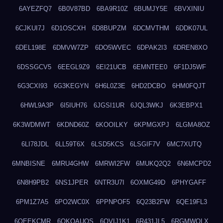
6AYEZFQ7
6B0V87BD
6BA9R10Z
6BUMJY5E
6BVXINIU
6CJKUI7J
6D1OSCXH
6D8BUPZM
6DCMVTHM
6DDK07UL
6DEL198E
6DMVW7ZP
6DO5WVEC
6DPAK2I3
6DREN8XO
6DSSGCV5
6EEGL9Z9
6EI21UCB
6EMNTEE0
6F1DJ5WF
6G3CXI93
6G3KEGYN
6H6L0Z3E
6HD2DCBO
6HM0FQJT
6HWL9A3P
6I5IUH76
6JGSI1UR
6JQL3WKJ
6K3EBPX1
6K3WDMWT
6KDND60Z
6KOOILKY
6KPMGXPJ
6LGMA8OZ
6LI78JDL
6LL59T6X
6LSD5KCS
6LSGIF7V
6MC7XUTQ
6MNBISNE
6MRU4GHW
6MRWI2FW
6MUKQ2Q2
6N6MCPD2
6N8H9PB2
6NS1JPER
6NTR3U7I
6OXMG49D
6PHYGAFF
6PM1Z7A5
6PO2WC0X
6PPNPOF5
6Q23B2FW
6QE19FL3
6QEEKCMR
6QKOAUOS
6QVIJ1K1
6R431JL5
6RGMWOLX