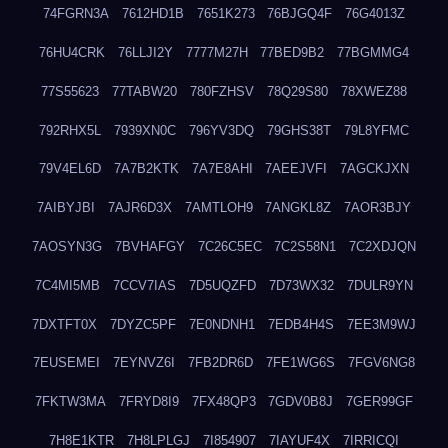
74FGRN3A
7612HD1B
7651K273
76BJGQ4F
76G4013Z
76HU4CRK
76LLJI2Y
7777M27H
77BED9B2
77BGMMG4
77S55623
77TABW20
780FZHSV
78Q29S80
78XWEZ88
792RHX5L
7939XN0C
796YV3DQ
79GHS38T
79L8YFMC
79V4EL6D
7A7B2KTK
7A7E8AHI
7AEEJVFI
7AGCKJXN
7AIBYJBI
7AJR6D3X
7AMTLOH9
7ANGKL8Z
7AOR3BJY
7AOSYN3G
7BVHAFGY
7C26C5EC
7C2S58N1
7C2XDJQN
7C4MI5MB
7CCV7IAS
7D5UQZFD
7D73WX32
7DULR9YN
7DXTFT0X
7DYZC5PF
7E0NDNH1
7EDB4H4S
7EE3M9WJ
7EUSEMEI
7EYNVZ6I
7FB2DR6D
7FE1WG6S
7FGV6NG8
7FKTW3MA
7FRYD8I9
7FX48QP3
7GDV0B8J
7GER99GF
7H8E1KTR
7H8LPLGJ
7I854907
7IAYUF4X
7IRRICQI