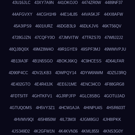
43U16JLC
43XY7A9N
441OKOJO
4474ZR0W
4489NF37
44AFGVXY
44CGH1H9
44E14L85
44VA5KJF
44XI8AFW
45A3IPS9
4601IURZ
46DGB3L9
46DLKJV6
46KT56QV
4728GJZN
47CQFY0O
47JMVITW
47TRZS70
47W8J2J2
48QJBQ0X
49MZ8W4O
49R1GYE9
49SPF3MJ
49WWVPJU
4B13IA3F
4B1N5SGO
4BOKJ6KQ
4C9HCESS
4D64LFAR
4D90P4CC
4DV2LKB3
4DWPQY14
4DYW6NWM
4DZ5J3RQ
4E402GTO
4E4R43JK
4EE6J1ME
4ENC34CO
4F88GRG8
4FDT5ITF
4GHTKFV1
4GJRPJFP
4GLC8SBG
4GOTUJAD
4GTUQOMS
4H5VY3Z1
4HCW1AJA
4HINPU4S
4HSR603T
4HVMV9QI
4I5H850W
4IL73M3I
4JGM8GIJ
4JH8IPKK
4JS349D2
4K2GFW1N
4K4KVN36
4KML855I
4KNS3G0Y