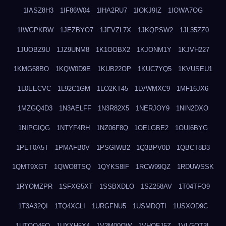
1IASZ8H3
1IF86W04
1IHA2RU7
1IOKJ9IZ
1IOWA7OG
1IWGPKRW
1JEZBYO7
1JFVZL7X
1JKQPSW2
1JL35ZZ0
1JUOBZ9U
1JZ9UNM8
1K1OOBX2
1KJONM1Y
1KJVH227
1KMG68BO
1KQW0D9E
1KUB22OP
1KUC7YQ5
1KVUSEU1
1L0EECVC
1L92C1GM
1LO2KT45
1LVWMXC9
1MF16JX6
1MZGQ4D3
1N3AELFF
1N3R82X5
1NERJOY9
1NIN2DXO
1NIPGIQG
1NTYF4RH
1NZ06F8Q
1OELGBE2
1OUI6BYG
1PET0A5T
1PMAFB0V
1PSGIWB2
1Q3BPV0D
1QBCT8D3
1QMT9XGT
1QWO8TSQ
1QYKS8IF
1RCW99QZ
1RDUWSSK
1RYOMZPR
1SFXG5XT
1SSBXDLO
1SZ258AV
1T04TFO9
1T3A32QI
1TQ4XCLI
1URGFNU5
1USMDQTI
1USXOD9C
1UTQO46Q
1UXXH5X4
1V2M00OW
1VHOFJ5Z
1VLGOT3L