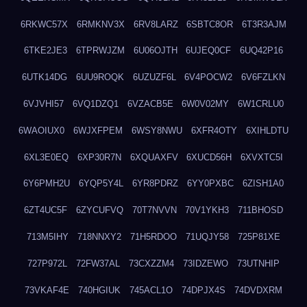
6RKWC57X
6RMKNV3X
6RV8LARZ
6SBTC8OR
6T3R3AJM
6TKE2JE3
6TPRWJZM
6U06OJTH
6UJEQ0CF
6UQ42P16
6UTK14DG
6UU9ROQK
6UZUZF6L
6V4POCW2
6V6FZLKN
6VJVHI57
6VQ1DZQ1
6VZACB5E
6W0V02MY
6W1CRLU0
6WAOIUX0
6WJXFPEM
6WSY8NWU
6XFR4OTY
6XIHLDTU
6XL3E0EQ
6XP30R7N
6XQUAXFV
6XUCD56H
6XVXTC5I
6Y6PMH2U
6YQP5Y4L
6YR8PDRZ
6YY0PXBC
6ZISH1A0
6ZT4UC5F
6ZYCUFVQ
70T7NVVN
70V1YKH3
711BHOSD
713M5IHY
718NNXY2
71H5RDOO
71UQJY58
725P81XE
727P972L
72FW37AL
73CXZZM4
73IDZEWO
73UTNHIP
73VKAF4E
740HGIUK
745ACL1O
74DPJX4S
74DVDXRM