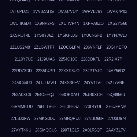
1VT6PD21
1VV8ZAHG
1W387VUY
1WFVB76Y
1WPX7P03
1WUHK6D4
1X9NP2FS
1XEHVF4N
1XFRA9ZO
1XS2YS68
1XSROT4L
1YS8YJ6Z
1YSKFL0G
1YUCNSFB
1YYN7W1J
1Z1US2M8
1ZLGWTF7
1ZOCGLFM
206VNFLF
20GH4EFO
2110Y7UD
21J9UIA6
2254Q10C
226DDKTL
22R2IX7P
22RDZ3DD
22S5F4PR
22XXR3UO
232PTAJG
24AZ56D2
24MC44U0
24TJTMVU
24XS3FEV
24YV1LVI
252T7VNK
253A0XC6
254O5EQJ
258OBXAU
25JR0XCH
25Q8956U
25RMMEOD
26HTTV6H
26L0HESZ
270L4YOL
276UFPNM
27E8J3FW
27MKG0DU
27MNQPU0
27NBD68F
27O3D674
27VYT4KU
28SMQGU6
299T1G15
2A01R6QT
2AAYZL7V