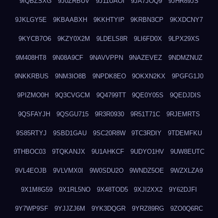
9IQBZSXG
9J0ZRBUV
9J11UAOI
9JA7JOQ9
9JHR89JS
9JKLGY5E
9KBAABXH
9KKHTYIP
9KRBN3CP
9KXDCNY7
9KYCB7O6
9KZY0X2M
9LDELS8R
9LI6FD0X
9LPX29XS
9M408HT8
9N08A9CF
9NAVVPPN
9NAZEVEZ
9NDMZNUZ
9NKKRBUS
9NM3IO8B
9NPDK8EO
9OKXN2KX
9PGFG1J0
9PIZMO0H
9Q3CVGCM
9Q4799TT
9QE0Y05S
9QEDJDIS
9QSFAYJH
9QSGU715
9R3R0930
9R51T71C
9RJEMRTS
9S85RTYJ
9SBD1GAU
9SC20R8W
9TC3RDIY
9TDEMFKU
9THBOC03
9TQKANJX
9U1AHKCF
9UDYO1HV
9UW8EUTC
9VL4EOJB
9VLVMX0I
9W0SDU2O
9WNDZ5OE
9WZXLZA9
9X1M8G59
9X1RL5NO
9X48TOD5
9XJI2XX2
9Y62DJFI
9Y7WP9SF
9YJJZJ6M
9YK3DQGR
9YRZ89RG
9ZO0Q6RC