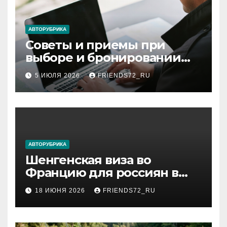
АВТОРУБРИКА
Советы и приемы при
выборе и бронировании
авиабилетов
5 ИЮЛЯ 2026
FRIENDS72_RU
АВТОРУБРИКА
Шенгенская виза во
Францию для россиян в
2026 году: сроки от 3 дней
18 ИЮНЯ 2026
FRIENDS72_RU
и список необходимых
документов