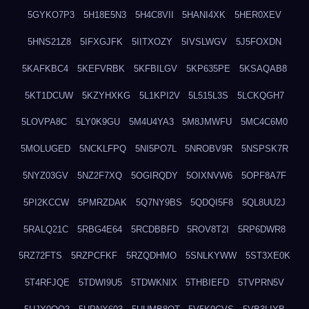
5GYKO7P3
5H18E5N3
5H4C8VII
5HANI4XK
5HER0XEV
5HNS21Z8
5IFXGJFK
5IITXOZY
5IVSLWGV
5J5FOXDN
5KAFKBC4
5KEFVRBK
5KFBILGV
5KP635PE
5KSAQAB8
5KT1DCUW
5KZYHXKG
5L1KPI2V
5L515L3S
5LCKQGH7
5LOVPA8C
5LY0K9GU
5M4U4YA3
5M8JMWFU
5MC4C6M0
5MOLUGED
5NCKLFPQ
5NI5PO7L
5NROBV9R
5NSPSK7R
5NYZ03GV
5NZ2F7XQ
5OGIRQDY
5OIXNVW6
5OPF8A7F
5PI2KCCW
5PMRZDAK
5Q7NY9BS
5QDQI5F8
5QL8UU2J
5RALQ21C
5RBG4E64
5RCDBBFD
5ROV8T2I
5RP6DWR8
5RZ72FTS
5RZPCFKF
5RZQDHMO
5SNLKYWW
5ST3XE0K
5T4RFJQE
5TDWI9U5
5TDWKNIX
5THBIEFD
5TVPRN5V