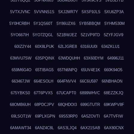
5UJY0QQ2
5UPNX603
5UUMB8OT
5V5K9CVS
5VB3LIYB
5VTXJVNC
5VVNNS1S
5XJ2MR7Y
5XSF9JLS
5XU6ZP3A
5Y0HCRBH
5Y1QS60T
5Y86UZX6
5YB5BBQM
5YHM530M
5YO667IH
5YO7ZQGL
5Z1BWJEZ
5Z1VP9TD
5ZYFJGV9
60IZ2Y44
60X8LPUK
62LJGRE8
6316UU0I
634ZKLU1
63MVU7SW
63SPQINX
63WDQUHH
63X60DYM
64996J11
659M6G4O
65TIBAG5
65TN6NPQ
65UV4E1K
660K94O5
663467JW
664ESOLH
664FNVV4
66C6U597
66NBHAON
675YBKS0
67T6PVX5
67UCAPT0
6899WHVC
68EZZKJQ
68OMB6UH
68PDCJPV
68QHDOI3
699GTUTR
69KWPV8F
69LSOT1W
69PLXGPN
69S53RP0
6A5ZOVTI
6A7TVFIW
6AMAWT34
6ANZ4C8L
6AS3LJQ4
6AX21SAB
6AX80CNX