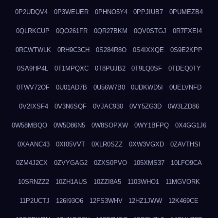
0P2UDQV4
0P3WEUER
0PHNO5Y4
0PPJIUB7
0PUMEZB4
0QLRKCUP
0QO261FR
0QR27BKM
0QV0STGJ
0R7FXEI4
0RCWTWLK
0RH9C3CH
0S284R8O
0S4IXXQE
0S9E2KPP
0SA9HP4L
0T1MPQXC
0T8PUJB2
0T9LQ0SF
0TDEQ0TY
0TWV72OF
0U01AD7B
0U56W7B0
0UDKWD5I
0UELVNFD
0V2IXSF4
0V3N6SQF
0VJAC930
0VY5ZG3D
0W3LZD86
0W58MBQO
0W5D86N5
0W8SOPXW
0WY1BFPQ
0X4GG1J6
0XAANC43
0XI05VVT
0XLR0SZZ
0XW3VGXD
0ZAVTHSI
0ZM4J2CX
0ZVYGAG2
0ZXS0PVO
105XMS37
10LFO9CA
10SRNZZ2
10ZH1AUS
10ZZI8A5
1103WHO1
11MGVORK
11P2UCTJ
126I93O6
12FS3WHV
12HZ1JWW
12K469CE