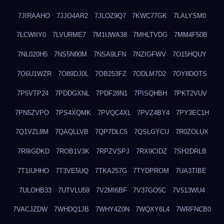
7JIRAAHO
7JJO4AR2
7JLOZ9Q7
7KWC77GK
7LALYSM0
7LCWIIY0
7LVURME7
7M1UWA38
7MHLTVDG
7MM4F50B
7NL020H5
7NS5N00M
7NSA9LFN
7NZIGFWV
7O15HQUY
7O6U1WZR
7O89DJ0L
7OB253FZ
7ODLM7D2
7OY8DOTS
7P5VTP24
7PDDGXNL
7PDF28N1
7PISQHBH
7PKT2VUV
7PN5ZVPO
7PS4XQMK
7PVQC4XL
7PVZ4BY4
7PY3EC1H
7Q1VZL8M
7QAQLLVB
7QP7DLC5
7QSLGYCU
7R0ZOLUX
7R9IGDKD
7ROB1V3K
7RPZVSPJ
7RX9CIDZ
7SH2DRLB
7T1IUHHO
7T3VE5UQ
7TKA257G
7TYDPROM
7UA3TIBE
7ULOHB33
7UTVLU59
7V2MI6BF
7V37GO5C
7V513WU4
7VACJZDW
7WHDQ1JB
7WHY4Z0N
7WQXY6L4
7WRFNCB0