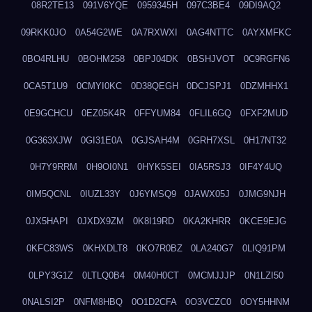
08R2TE13
091V6YQE
0959345H
097C3BE4
09DI9AQ2
09RKK0JO
0A54G2WE
0A7RXWXI
0AG4NTTC
0AYXMFKC
0BO4RLHU
0BOHM258
0BPJ04DK
0BSHJVOT
0C9RGFN6
0CA5T1U9
0CMYI0KC
0D38QEGH
0DCJSPJ1
0DZMHHX1
0E9GCHCU
0EZ05K4R
0FFYUM84
0FLIL6GQ
0FXF2MUD
0G363XJW
0GI31E0A
0GJSAH4M
0GRH7XSL
0H17NT32
0H7Y9RRM
0H9OI0N1
0HYK5SEI
0IA5RSJ3
0IF4Y4UQ
0IM5QCNL
0IUZL33Y
0J6YMSQ9
0JAWX05J
0JMG9NJH
0JX5HAPI
0JXDX9ZM
0K8I19RD
0KA2KHRR
0KCE9EJG
0KFC83WS
0KHXDLT8
0KO7R0BZ
0LA240G7
0LIQ91PM
0LPY3G1Z
0LTLQ0B4
0M40H0CT
0MCMJJJP
0N1LZI50
0NALSI2P
0NFM8HBQ
0O1D2CFA
0O3VCZC0
0OY5HHNM