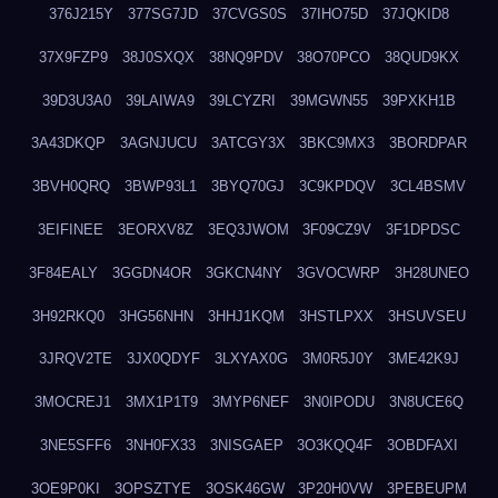
376J215Y
377SG7JD
37CVGS0S
37IHO75D
37JQKID8
37X9FZP9
38J0SXQX
38NQ9PDV
38O70PCO
38QUD9KX
39D3U3A0
39LAIWA9
39LCYZRI
39MGWN55
39PXKH1B
3A43DKQP
3AGNJUCU
3ATCGY3X
3BKC9MX3
3BORDPAR
3BVH0QRQ
3BWP93L1
3BYQ70GJ
3C9KPDQV
3CL4BSMV
3EIFINEE
3EORXV8Z
3EQ3JWOM
3F09CZ9V
3F1DPDSC
3F84EALY
3GGDN4OR
3GKCN4NY
3GVOCWRP
3H28UNEO
3H92RKQ0
3HG56NHN
3HHJ1KQM
3HSTLPXX
3HSUVSEU
3JRQV2TE
3JX0QDYF
3LXYAX0G
3M0R5J0Y
3ME42K9J
3MOCREJ1
3MX1P1T9
3MYP6NEF
3N0IPODU
3N8UCE6Q
3NE5SFF6
3NH0FX33
3NISGAEP
3O3KQQ4F
3OBDFAXI
3OE9P0KI
3OPSZTYE
3OSK46GW
3P20H0VW
3PEBEUPM