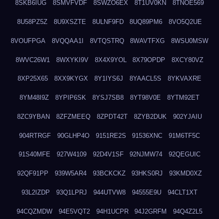
8SKB6IUG
8SMVFVDF
8SWZO6EX
8T1UV0KN
8TNOE569
8U58PZ5Z
8U9XSZTE
8ULNF9FD
8UQ89PM6
8VO5Q2UE
8VOUFPGA
8VQQAA1I
8VTQSTRQ
8WAVTFXG
8WSU0MSW
8WVC26W1
8WXYKI9V
8X4X9YOL
8X79OPDP
8XCY80VZ
8XP25X65
8XX9KYGX
8Y1IYS6J
8YAACL5S
8YKVAXRE
8YM48I9Z
8YPIP6SK
8YSJ7SB8
8YT98V0E
8YTM92ET
8ZC9YBAN
8ZFZMEEQ
8ZPDT42T
8ZYB2DUK
902YJAIU
904RTRGF
90GLHP4O
9151RE2S
91536XNC
91M6TF5C
91S40MFE
927W4109
92D4V1SF
92NJMW74
92QEGUIC
92QF91PP
939W5AR4
93BCKCKZ
93HKS0RJ
93KMD0XZ
93L2IZDP
93Q1LPRJ
944UTVW8
94555E9U
94CLT1XT
94CQZMDW
94E5VQT2
94H1UCPR
94J2GRFM
94Q4Z2L5