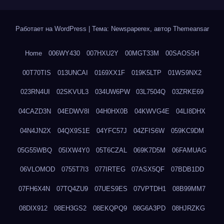
Работает на WordPress
|
Тема: Newspaperex, автор
Themeansar
Home
006WY430
007HXU2Y
00MGT33M
00SAOS5H
00T70TIS
013UNCAI
0169XX1F
019K5LTP
01WS9NX2
023RN4UI
02SKVUL3
034UW6PW
03L7504Q
03ZRKE69
04CAZD3N
04EDWV8I
04H0HX0B
04KWVG4E
04LI8DHX
04N4JN2X
04QX9S1E
04YFC57J
04ZFIS6W
059KC9DM
05G55WBQ
05IXW4Y0
05T6CZAL
069K7D5M
06FAMUAG
06VLOMOD
0755T7I3
077IRTEG
07ASX5QF
07BDB1DD
07FH6X4N
07TQ4ZU9
07UES9ES
07VPTDH1
08B99MM7
08DIX912
08EH3GS2
08EKQPQ9
08G6A3PD
08HJRZKG