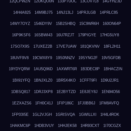
12QCPWZN
12UKQO0N
133P7UOC
13COV7L8
14GYHZ3D
14H4A825
14M9BJ75
14NJ13LJ
14PRJLGB
14PRLC85
14WY7OYZ
1546DY9V
15B2SHBQ
15C9WR6H
160ON64P
16P9KSF6
16SBWI43
16U7RZJT
179PIGYE
17HG5UY8
17SO7X9S
17UXEZ2B
17VE7UAW
181QKVNV
18FL2H11
18UVF9V8
19CWX8Y9
19S0NNZV
19SYNG2F
19V5GFDB
19YDYQRW
1AU5Q96D
1AXWRT6R
1B3DEC8P
1BHACZIN
1BI91YFQ
1BNJXLZ0
1BR5X4KO
1CFFT9FI
1D9U2JR1
1DBSQ817
1DRJ3XP8
1E2BYTZD
1E8JEY8J
1EN94O56
1EZXAZS6
1FH0C41J
1FIP186C
1FJ0BB6J
1FM8AVFQ
1FP03I5E
1GL2VJGH
1GRISVQA
1GWILLXI
1H4L4ROK
1HAKMC6P
1HDB3VUY
1HHJEK58
1HR93CXT
1I70CGZX