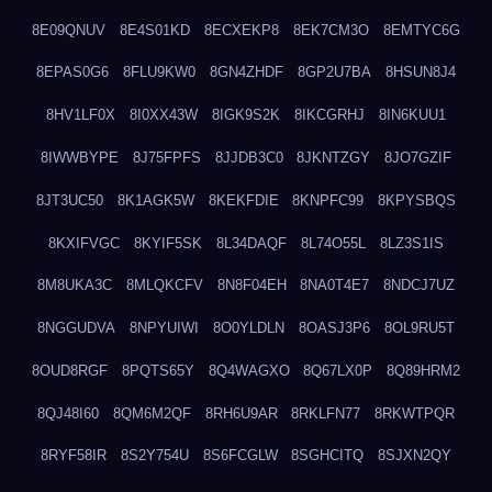
8E09QNUV
8E4S01KD
8ECXEKP8
8EK7CM3O
8EMTYC6G
8EPAS0G6
8FLU9KW0
8GN4ZHDF
8GP2U7BA
8HSUN8J4
8HV1LF0X
8I0XX43W
8IGK9S2K
8IKCGRHJ
8IN6KUU1
8IWWBYPE
8J75FPFS
8JJDB3C0
8JKNTZGY
8JO7GZIF
8JT3UC50
8K1AGK5W
8KEKFDIE
8KNPFC99
8KPYSBQS
8KXIFVGC
8KYIF5SK
8L34DAQF
8L74O55L
8LZ3S1IS
8M8UKA3C
8MLQKCFV
8N8F04EH
8NA0T4E7
8NDCJ7UZ
8NGGUDVA
8NPYUIWI
8O0YLDLN
8OASJ3P6
8OL9RU5T
8OUD8RGF
8PQTS65Y
8Q4WAGXO
8Q67LX0P
8Q89HRM2
8QJ48I60
8QM6M2QF
8RH6U9AR
8RKLFN77
8RKWTPQR
8RYF58IR
8S2Y754U
8S6FCGLW
8SGHCITQ
8SJXN2QY