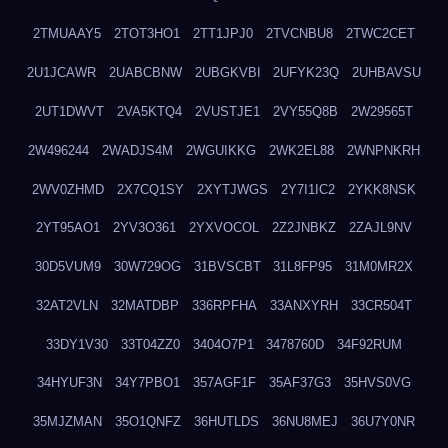
2TMUAAY5
2TOT3HO1
2TT1JPJ0
2TVCNBU8
2TWC2CET
2U1JCAWR
2UABCBNW
2UBGKVBI
2UFYK23Q
2UHBAVSU
2UT1DWVT
2VA5KTQ4
2VUSTJE1
2VY55Q8B
2W29565T
2W496244
2WADJS4M
2WGUIKKG
2WK2EL88
2WNPNKRH
2WV0ZHMD
2X7CQ1SY
2XYTJWGS
2Y7I1IC2
2YKK8NSK
2YT95AO1
2YV3O361
2YXVOCOL
2Z2JNBKZ
2ZAJL9NV
30D5VUM9
30W729OG
31BVSCBT
31L8FP95
31M0MR2X
32AT2VLN
32MATDBP
336RPFHA
33ANXYRH
33CR504T
33DY1V30
33T04ZZ0
3404O7P1
3478760D
34F92RUM
34HYUF3N
34Y7PBO1
357AGF1F
35AF37G3
35HVS0VG
35MJZMAN
35O1QNFZ
36HUTLDS
36NU8MEJ
36U7Y0NR