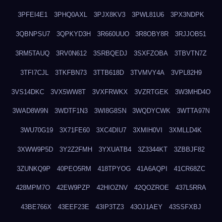
3PFEI4E1
3PHQ0AXL
3PJX8KV3
3PWL81U6
3PX3NDPK
3QBNPSU7
3QPKYD3H
3R660UUO
3R8OBY8R
3RJJOB51
3RM5TAUQ
3RV0N612
3SRBQEDJ
3SXFZOBA
3TBVTN7Z
3TFI7CJL
3TKFBN73
3TTB618D
3TVMVY4A
3VPL82H9
3VS14DKC
3VX5WW8T
3VXFRWKX
3VZRTGEK
3W3MHD4O
3WAD8W9N
3WDTF1N3
3WI8G8SN
3WQDYCWK
3WTTA97N
3WU70G19
3X71FE60
3XC4DIU7
3XMIH0VI
3XMLLD4K
3XWW9P5D
3Y2Z2FMH
3YXUATB4
3Z3344KT
3ZBBJF82
3ZUNKQ9P
40PEO5RM
418TPYOG
41A6AQPI
41CR68ZC
428MPM7O
42EW9PZP
42HIOZNV
42QOZROE
437L5RRA
43BE766X
43EEF23E
43IP3TZ3
43OJ1AEY
43SSFXBJ