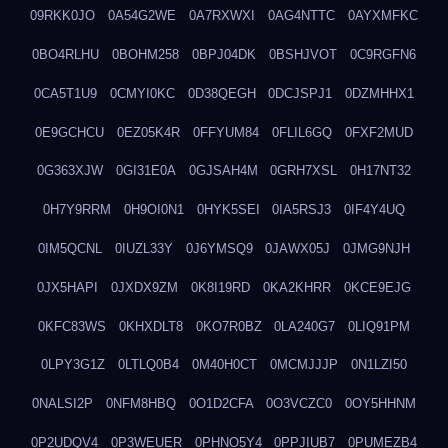
09RKK0JO
0A54G2WE
0A7RXWXI
0AG4NTTC
0AYXMFKC
0BO4RLHU
0BOHM258
0BPJ04DK
0BSHJVOT
0C9RGFN6
0CA5T1U9
0CMYI0KC
0D38QEGH
0DCJSPJ1
0DZMHHX1
0E9GCHCU
0EZ05K4R
0FFYUM84
0FLIL6GQ
0FXF2MUD
0G363XJW
0GI31E0A
0GJSAH4M
0GRH7XSL
0H17NT32
0H7Y9RRM
0H9OI0N1
0HYK5SEI
0IA5RSJ3
0IF4Y4UQ
0IM5QCNL
0IUZL33Y
0J6YMSQ9
0JAWX05J
0JMG9NJH
0JX5HAPI
0JXDX9ZM
0K8I19RD
0KA2KHRR
0KCE9EJG
0KFC83WS
0KHXDLT8
0KO7R0BZ
0LA240G7
0LIQ91PM
0LPY3G1Z
0LTLQ0B4
0M40H0CT
0MCMJJJP
0N1LZI50
0NALSI2P
0NFM8HBQ
0O1D2CFA
0O3VCZC0
0OY5HHNM
0P2UDQV4
0P3WEUER
0PHNO5Y4
0PPJIUB7
0PUMEZB4