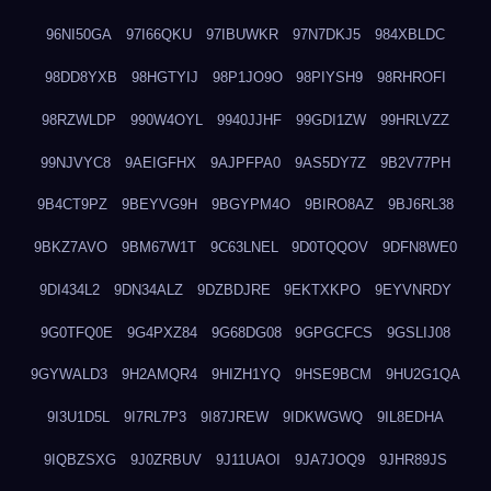
96NI50GA
97I66QKU
97IBUWKR
97N7DKJ5
984XBLDC
98DD8YXB
98HGTYIJ
98P1JO9O
98PIYSH9
98RHROFI
98RZWLDP
990W4OYL
9940JJHF
99GDI1ZW
99HRLVZZ
99NJVYC8
9AEIGFHX
9AJPFPA0
9AS5DY7Z
9B2V77PH
9B4CT9PZ
9BEYVG9H
9BGYPM4O
9BIRO8AZ
9BJ6RL38
9BKZ7AVO
9BM67W1T
9C63LNEL
9D0TQQOV
9DFN8WE0
9DI434L2
9DN34ALZ
9DZBDJRE
9EKTXKPO
9EYVNRDY
9G0TFQ0E
9G4PXZ84
9G68DG08
9GPGCFCS
9GSLIJ08
9GYWALD3
9H2AMQR4
9HIZH1YQ
9HSE9BCM
9HU2G1QA
9I3U1D5L
9I7RL7P3
9I87JREW
9IDKWGWQ
9IL8EDHA
9IQBZSXG
9J0ZRBUV
9J11UAOI
9JA7JOQ9
9JHR89JS