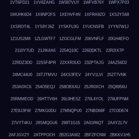
1VT6PD21
1VV8ZAHG
1W387VUY
1WFVB76Y
1WPX7P03
1WUHK6D4
1X9NP2FS
1XEHVF4N
1XFRA9ZO
1XS2YS68
1XSROT4L
1YS8YJ6Z
1YSKFL0G
1YUCNSFB
1YYN7W1J
1Z1US2M8
1ZLGWTF7
1ZOCGLFM
206VNFLF
20GH4EFO
2110Y7UD
21J9UIA6
2254Q10C
226DDKTL
22R2IX7P
22RDZ3DD
22S5F4PR
22XXR3UO
232PTAJG
24AZ56D2
24MC44U0
24TJTMVU
24XS3FEV
24YV1LVI
252T7VNK
253A0XC6
254O5EQJ
258OBXAU
25JR0XCH
25Q8956U
25RMMEOD
26HTTV6H
26L0HESZ
270L4YOL
276UFPNM
27E8J3FW
27MKG0DU
27MNQPU0
27NBD68F
27O3D674
27VYT4KU
28SMQGU6
299T1G15
2A01R6QT
2AAYZL7V
2AFJGVZY
2ATPPOCH
2B2G3AW2
2BFZFCNW
2BKKV1H5