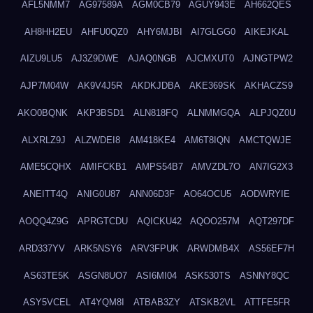
AFL5NMM7
AG97589A
AGM0CB79
AGUY943E
AH662QES
AH8HH2EU
AHFU0QZ0
AHY6MJBI
AI7GLGG0
AIKEJKAL
AIZU9LU5
AJ3Z9DWE
AJAQ0NGB
AJCMXUT0
AJNGTPW2
AJP7M04W
AK9V4J5R
AKDKJDBA
AKE369SK
AKHACZS9
AKO0BQNK
AKP3BSD1
ALN818FQ
ALNMMGQA
ALPJQZ0U
ALXRLZ9J
ALZWDEI8
AM418KE4
AM6T8IQN
AMCTQWJE
AME5CQHX
AMIFCKB1
AMPS54B7
AMVZDL7O
AN7IG2X3
ANEITT4Q
ANIG0U87
ANN06D3F
AO64OCU5
AODWRYIE
AOQQ4Z9G
APRGTCDU
AQICKU42
AQOO257M
AQT297DF
ARD337YV
ARK5NSY6
ARV3FPUK
ARWDMB4X
AS56EF7H
AS63TE5K
ASGN8UO7
ASI6MI04
ASK530TS
ASNNY8QC
ASY5VCEL
AT4YQM8I
ATBAB3ZY
ATSKB2VL
ATTFE5FR