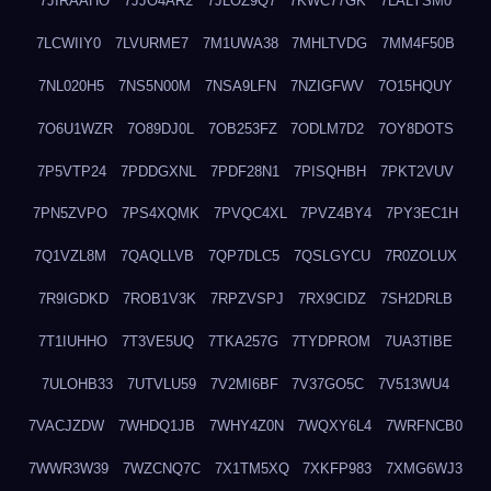
7JIRAAHO
7JJO4AR2
7JLOZ9Q7
7KWC77GK
7LALYSM0
7LCWIIY0
7LVURME7
7M1UWA38
7MHLTVDG
7MM4F50B
7NL020H5
7NS5N00M
7NSA9LFN
7NZIGFWV
7O15HQUY
7O6U1WZR
7O89DJ0L
7OB253FZ
7ODLM7D2
7OY8DOTS
7P5VTP24
7PDDGXNL
7PDF28N1
7PISQHBH
7PKT2VUV
7PN5ZVPO
7PS4XQMK
7PVQC4XL
7PVZ4BY4
7PY3EC1H
7Q1VZL8M
7QAQLLVB
7QP7DLC5
7QSLGYCU
7R0ZOLUX
7R9IGDKD
7ROB1V3K
7RPZVSPJ
7RX9CIDZ
7SH2DRLB
7T1IUHHO
7T3VE5UQ
7TKA257G
7TYDPROM
7UA3TIBE
7ULOHB33
7UTVLU59
7V2MI6BF
7V37GO5C
7V513WU4
7VACJZDW
7WHDQ1JB
7WHY4Z0N
7WQXY6L4
7WRFNCB0
7WWR3W39
7WZCNQ7C
7X1TM5XQ
7XKFP983
7XMG6WJ3