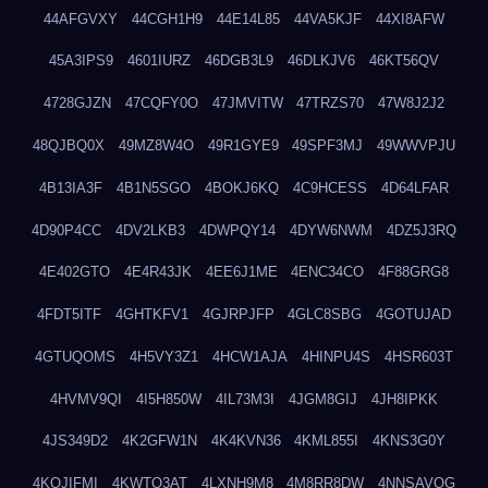
44AFGVXY
44CGH1H9
44E14L85
44VA5KJF
44XI8AFW
45A3IPS9
4601IURZ
46DGB3L9
46DLKJV6
46KT56QV
4728GJZN
47CQFY0O
47JMVITW
47TRZS70
47W8J2J2
48QJBQ0X
49MZ8W4O
49R1GYE9
49SPF3MJ
49WWVPJU
4B13IA3F
4B1N5SGO
4BOKJ6KQ
4C9HCESS
4D64LFAR
4D90P4CC
4DV2LKB3
4DWPQY14
4DYW6NWM
4DZ5J3RQ
4E402GTO
4E4R43JK
4EE6J1ME
4ENC34CO
4F88GRG8
4FDT5ITF
4GHTKFV1
4GJRPJFP
4GLC8SBG
4GOTUJAD
4GTUQOMS
4H5VY3Z1
4HCW1AJA
4HINPU4S
4HSR603T
4HVMV9QI
4I5H850W
4IL73M3I
4JGM8GIJ
4JH8IPKK
4JS349D2
4K2GFW1N
4K4KVN36
4KML855I
4KNS3G0Y
4KQJIFMI
4KWTO3AT
4LXNH9M8
4M8RR8DW
4NNSAVOG