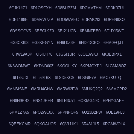
6CJKUI7J
6D1OSCXH
6D8BUPZM
6DCMVTHM
6DDK07UL
6DEL198E
6DMVW7ZP
6DO5WVEC
6DPAK2I3
6DREN8XO
6DSSGCV5
6EEGL9Z9
6EI21UCB
6EMNTEE0
6F1DJ5WF
6G3CXI93
6G3KEGYN
6H6L0Z3E
6HD2DCBO
6HM0FQJT
6HWL9A3P
6I5IUH76
6JGSI1UR
6JQL3WKJ
6K3EBPX1
6K3WDMWT
6KDND60Z
6KOOILKY
6KPMGXPJ
6LGMA8OZ
6LI78JDL
6LL59T6X
6LSD5KCS
6LSGIF7V
6MC7XUTQ
6MNBISNE
6MRU4GHW
6MRWI2FW
6MUKQ2Q2
6N6MCPD2
6N8H9PB2
6NS1JPER
6NTR3U7I
6OXMG49D
6PHYGAFF
6PM1Z7A5
6PO2WC0X
6PPNPOF5
6Q23B2FW
6QE19FL3
6QEEKCMR
6QKOAUOS
6QVIJ1K1
6R431JL5
6RGMWOLX