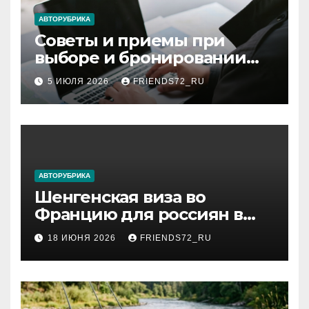
ki
АВТОРУБРИКА
Советы и приемы при
выборе и бронировании
авиабилетов
5 ИЮЛЯ 2026
FRIENDS72_RU
АВТОРУБРИКА
Шенгенская виза во
Францию для россиян в
2026 году: сроки от 3 дней
18 ИЮНЯ 2026
FRIENDS72_RU
и список необходимых
документов