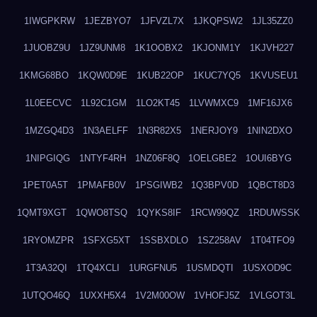
1IWGPKRW
1JEZBYO7
1JFVZL7X
1JKQPSW2
1JL35ZZ0
1JUOBZ9U
1JZ9UNM8
1K1OOBX2
1KJONM1Y
1KJVH227
1KMG68BO
1KQW0D9E
1KUB22OP
1KUC7YQ5
1KVUSEU1
1L0EECVC
1L92C1GM
1LO2KT45
1LVWMXC9
1MF16JX6
1MZGQ4D3
1N3AELFF
1N3R82X5
1NERJOY9
1NIN2DXO
1NIPGIQG
1NTYF4RH
1NZ06F8Q
1OELGBE2
1OUI6BYG
1PET0A5T
1PMAFB0V
1PSGIWB2
1Q3BPV0D
1QBCT8D3
1QMT9XGT
1QWO8TSQ
1QYKS8IF
1RCW99QZ
1RDUWSSK
1RYOMZPR
1SFXG5XT
1SSBXDLO
1SZ258AV
1T04TFO9
1T3A32QI
1TQ4XCLI
1URGFNU5
1USMDQTI
1USXOD9C
1UTQO46Q
1UXXH5X4
1V2M00OW
1VHOFJ5Z
1VLGOT3L