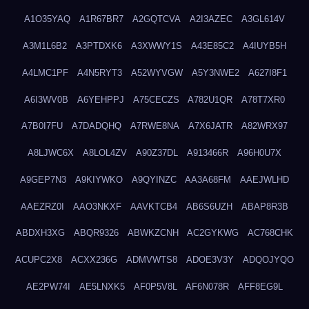
A1O35YAQ
A1R67BR7
A2GQTCVA
A2I3AZEC
A3GL614V
A3M1L6B2
A3PTDXK6
A3XWWY1S
A43E85C2
A4IUYB5H
A4LMC1PF
A4N5RYT3
A52WYVGW
A5Y3NWE2
A627I8F1
A6I3WV0B
A6YEHPPJ
A75CECZS
A782U1QR
A78T7XR0
A7B0I7FU
A7DADQHQ
A7RWE8NA
A7X6JATR
A82WRX97
A8LJWC6X
A8LOL4ZV
A90Z37DL
A913466R
A96H0U7X
A9GEP7N3
A9KIYWKO
A9QYINZC
AA3A68FM
AAEJWLHD
AAEZRZ0I
AAO3NKXF
AAVKTCB4
AB6S6UZH
ABAP8R3B
ABDXH3XG
ABQR9326
ABWKZCNH
AC2GYKWG
AC768CHK
ACUPC2X8
ACXX236G
ADMVWTS8
ADOE3V3Y
ADQOJYQO
AE2PW74I
AE5LNXK5
AF0P5V8L
AF6N078R
AFF8EG9L