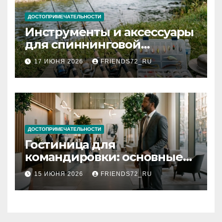
ДОСТОПРИМЕЧАТЕЛЬНОСТИ
Инструменты и аксессуары
для спиннинговой
рыбалки: назначение и
17 ИЮНЯ 2026
FRIENDS72_RU
типы
ДОСТОПРИМЕЧАТЕЛЬНОСТИ
Гостиница для
командировки: основные
критерии выбора
15 ИЮНЯ 2026
FRIENDS72_RU