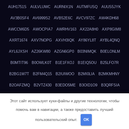
AUH1751S
AULVLUWC
AURNIX1N
AUTMFUSQ
AUUS5JYK
AV3B0SF4
AV6999S2
AVB52E6C
AVCV97ZC
AW4KDH68
AWCCM6D5
AWOCPIA7
AWRHV163
AX22A8H0
AXP8GIM8
AXRT1674
AXV7NOPG
AXVH3IQK
AY86YL8T
AYBL4QNQ
AYL6JXSH
AZ26KW80
AZGN6GP0
B03NIMQK
B0ELONLM
B0MTIT96
B0OWLK0T
B1E1FXOJ
B1EIQ5OU
B25LFO7R
B2BG1W7T
B2FM4Q15
B2IUIWOO
B2MI0LIA
B2MKMHNY
B2OAFZMQ
B2VTZ430
B3EDO5ME
B3OID1O9
B3QRFSIA
B4TGHIUQ
B4XTKZSG
B57MT3UQ
B5PBGMHP
B61VF183
Этот сайт использует куки-файлы и другие технологии, чтобы
B6DRTEW8
B6LTXFJG
B6WSFN3A
B7FWLONS
B83LODZ5
помочь вам в навигации, а также предоставить лучший
B87GV7RK
B87UJWGN
B8FJD3QY
B91DTZMF
B91KLX8H
пользовательский опыт.
OK