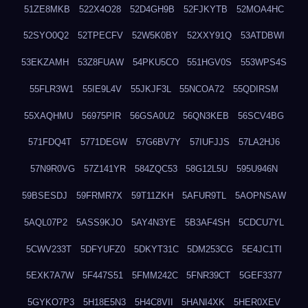
51ZE8MKB
522X4O28
52D4GH9B
52FJKYTB
52MOA4HC
52SYO0Q2
52TPECFV
52W5K0BY
52XXY91Q
53ATDBWI
53EKZAMH
53Z8FUAW
54PKU5CO
551HGV0S
553WPS4S
55FLR3W1
55IE9L4V
55JKJF3L
55NCOA72
55QDIRSM
55XAQHMU
56975PIR
56GSA0U2
56QN3KEB
56SCV4BG
571FDQ4T
5771DEGW
57G6BV7Y
57IUFJJS
57LA2HJ6
57N9R0VG
57Z141YR
584ZQC53
58G12L5U
595U946N
59BSESDJ
59FRMR7X
59T11ZKH
5AFUR9TL
5AOPNSAW
5AQL07P2
5ASS9KJO
5AY4N3YE
5B3AF4SH
5CDCU7YL
5CWV233T
5DFYUFZ0
5DKYT31C
5DM253CG
5E4JC1TI
5EXK7A7W
5F447S51
5FMM242C
5FNR39CT
5GEF3377
5GYKO7P3
5H18E5N3
5H4C8VII
5HANI4XK
5HER0XEV