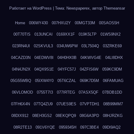
Работает на WordPress
|
Тема: Newspaperex, автор
Themeansar
Home
006WY430
007HXU2Y
00MGT33M
00SAOS5H
00T70TIS
013UNCAI
0169XX1F
019K5LTP
01WS9NX2
023RN4UI
02SKVUL3
034UW6PW
03L7504Q
03ZRKE69
04CAZD3N
04EDWV8I
04H0HX0B
04KWVG4E
04LI8DHX
04N4JN2X
04QX9S1E
04YFC57J
04ZFIS6W
059KC9DM
05G55WBQ
05IXW4Y0
05T6CZAL
069K7D5M
06FAMUAG
06VLOMOD
0755T7I3
077IRTEG
07ASX5QF
07BDB1DD
07FH6X4N
07TQ4ZU9
07UES9ES
07VPTDH1
08B99MM7
08DIX912
08EH3GS2
08EKQPQ9
08G6A3PD
08HJRZKG
08R2TE13
091V6YQE
0959345H
097C3BE4
09DI9AQ2