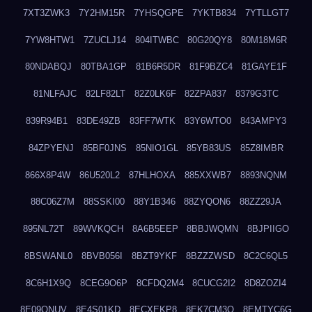
7XT3ZWK3
7Y2HM15R
7YHSQGPE
7YKTB834
7YTLLGT7
7YW8HTW1
7ZUCLJ14
804ITWBC
80G20QY8
80M18M6R
80NDABQJ
80TBA1GP
81B6R5DR
81F9BZC4
81GAYE1F
81NLFAJC
82LF82LT
82Z0LK6F
82ZPA837
8379G3TC
839R94B1
83DE49ZB
83FF7WTK
83Y6WTO0
843AMPY3
84ZPYENJ
85BF0JNS
85NIO1GL
85YB83US
85Z8IMBR
866X8P4W
86U520L2
87HLHOXA
885XXWB7
8893NQNM
88C06Z7M
88SSKI00
88Y1B346
88ZYQON6
88ZZ29JA
895NL72T
89WVKQCH
8A6B5EEP
8BBJWQMN
8BJPIIGO
8BSWANL0
8BVB056I
8BZT9YKF
8BZZZWSD
8C2C6QL5
8C6H1X9Q
8CEG9O6P
8CFDQ2M4
8CUCG2I2
8D8ZOZI4
8E09QNUV
8E4S01KD
8ECXEKP8
8EK7CM3O
8EMTYC6G