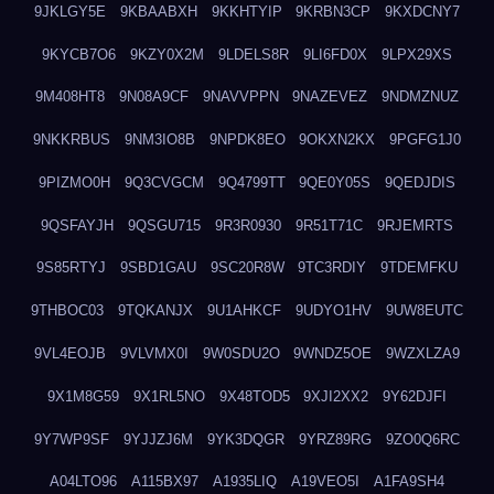
9JKLGY5E
9KBAABXH
9KKHTYIP
9KRBN3CP
9KXDCNY7
9KYCB7O6
9KZY0X2M
9LDELS8R
9LI6FD0X
9LPX29XS
9M408HT8
9N08A9CF
9NAVVPPN
9NAZEVEZ
9NDMZNUZ
9NKKRBUS
9NM3IO8B
9NPDK8EO
9OKXN2KX
9PGFG1J0
9PIZMO0H
9Q3CVGCM
9Q4799TT
9QE0Y05S
9QEDJDIS
9QSFAYJH
9QSGU715
9R3R0930
9R51T71C
9RJEMRTS
9S85RTYJ
9SBD1GAU
9SC20R8W
9TC3RDIY
9TDEMFKU
9THBOC03
9TQKANJX
9U1AHKCF
9UDYO1HV
9UW8EUTC
9VL4EOJB
9VLVMX0I
9W0SDU2O
9WNDZ5OE
9WZXLZA9
9X1M8G59
9X1RL5NO
9X48TOD5
9XJI2XX2
9Y62DJFI
9Y7WP9SF
9YJJZJ6M
9YK3DQGR
9YRZ89RG
9ZO0Q6RC
A04LTO96
A115BX97
A1935LIQ
A19VEO5I
A1FA9SH4