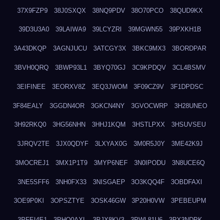
37X9FZP9
38J0SXQX
38NQ9PDV
38O70PCO
38QUD9KX
39D3U3A0
39LAIWA9
39LCYZRI
39MGWN55
39PXKH1B
3A43DKQP
3AGNJUCU
3ATCGY3X
3BKC9MX3
3BORDPAR
3BVH0QRQ
3BWP93L1
3BYQ70GJ
3C9KPDQV
3CL4BSMV
3EIFINEE
3EORXV8Z
3EQ3JWOM
3F09CZ9V
3F1DPDSC
3F84EALY
3GGDN4OR
3GKCN4NY
3GVOCWRP
3H28UNEO
3H92RKQ0
3HG56NHN
3HHJ1KQM
3HSTLPXX
3HSUVSEU
3JRQV2TE
3JX0QDYF
3LXYAX0G
3M0R5J0Y
3ME42K9J
3MOCREJ1
3MX1P1T9
3MYP6NEF
3N0IPODU
3N8UCE6Q
3NE5SFF6
3NH0FX33
3NISGAEP
3O3KQQ4F
3OBDFAXI
3OE9P0KI
3OPSZTYE
3OSK46GW
3P20H0VW
3PEBEUPM
3PFEI4E1
3PHQ0AXL
3PJX8KV3
3PWL81U6
3PX3NDPK