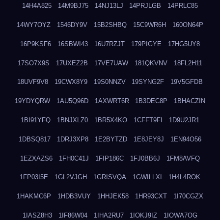
14H4A825
14M9BJ75
14NJ13LJ
14PRJLGB
14PRLC85
14WY7OYZ
1546DY9V
15B2SHBQ
15C9WR6H
160ON64P
16P9KSF6
16SBWI43
16U7RZJT
179PIGYE
17HG5UY8
17SO7X9S
17UXEZ2B
17VE7UAW
181QKVNV
18FL2H11
18UVF9V8
19CWX8Y9
19S0NNZV
19SYNG2F
19V5GFDB
19YDYQRW
1AU5Q96D
1AXWRT6R
1B3DEC8P
1BHACZIN
1BI91YFQ
1BNJXLZ0
1BR5X4KO
1CFFT9FI
1D9U2JR1
1DBSQ817
1DRJ3XP8
1E2BYTZD
1E8JEY8J
1EN94O56
1EZXAZS6
1FH0C41J
1FIP186C
1FJ0BB6J
1FM8AVFQ
1FP03I5E
1GL2VJGH
1GRISVQA
1GWILLXI
1H4L4ROK
1HAKMC6P
1HDB3VUY
1HHJEK58
1HR93CXT
1I70CGZX
1IASZ8H3
1IF86W04
1IHA2RU7
1IOKJ9IZ
1IOWA7OG