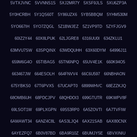
5VTXJVNC
5VVNNS1S
5XJ2MR7Y
5XSF9JLS
5XU6ZP3A
5Y0HCRBH
5Y1QS60T
5Y86UZX6
5YB5BBQM
5YHM530M
5YO667IH
5YO7ZQGL
5Z1BWJEZ
5Z1VP9TD
5ZYFJGV9
60IZ2Y44
60X8LPUK
62LJGRE8
6316UU0I
634ZKLU1
63MVU7SW
63SPQINX
63WDQUHH
63X60DYM
64996J11
659M6G4O
65TIBAG5
65TN6NPQ
65UV4E1K
660K94O5
663467JW
664ESOLH
664FNVV4
66C6U597
66NBHAON
675YBKS0
67T6PVX5
67UCAPT0
6899WHVC
68EZZKJQ
68OMB6UH
68PDCJPV
68QHDOI3
699GTUTR
69KWPV8F
69LSOT1W
69PLXGPN
69S53RP0
6A5ZOVTI
6A7TVFIW
6AMAWT34
6ANZ4C8L
6AS3LJQ4
6AX21SAB
6AX80CNX
6AYEZFQ7
6B0V87BD
6BA9R10Z
6BUMJY5E
6BVXINIU