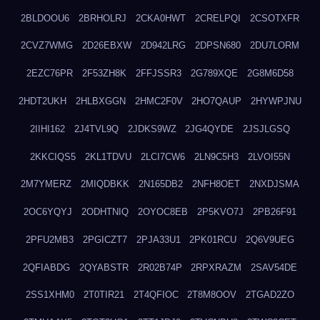
2BLDOOU6
2BRHOLRJ
2CKA0HWT
2CRELPQI
2CSOTXFR
2CVZ7WMG
2D26EBXW
2D942LRG
2DPSN680
2DU7LORM
2EZC76PR
2F53ZH8K
2FFJSSR3
2G789XQE
2G8M6D58
2HDT2UKH
2HLBXGGN
2HMC2F0V
2HO7QAUP
2HYWPJNU
2IIHI162
2J4TVL9Q
2JDKS9WZ
2JG4QYDE
2JSJLGSQ
2KKCIQS5
2KL1TDVU
2LCI7CW6
2LN9C5H3
2LVOI55N
2M7YMERZ
2MIQDBKK
2N165DB2
2NFH8OET
2NXDJSMA
2OC6YQYJ
2ODHTNIQ
2OYOC8EB
2P5KVO7J
2PB26F91
2PFU2MB3
2PGICZT7
2PJA33U1
2PK01RCU
2Q6V9UEG
2QFIABDG
2QYABSTR
2R02B74P
2RPXRAZM
2SAV54DE
2SS1XHM0
2T0TIR21
2T4QFIOC
2T8M8OOV
2TGAD2ZO