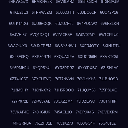
6RKWC57X
6RMKNV3X
6RV8LARZ
6SBTC8OR
6T3R3AJM
6TKE2JE3
6TPRWJZM
6U06OJTH
6UJEQ0CF
6UQ42P16
6UTK14DG
6UU9ROQK
6UZUZF6L
6V4POCW2
6V6FZLKN
6VJVHI57
6VQ1DZQ1
6VZACB5E
6W0V02MY
6W1CRLU0
6WAOIUX0
6WJXFPEM
6WSY8NWU
6XFR4OTY
6XIHLDTU
6XL3E0EQ
6XP30R7N
6XQUAXFV
6XUCD56H
6XVXTC5I
6Y6PMH2U
6YQP5Y4L
6YR8PDRZ
6YY0PXBC
6ZISH1A0
6ZT4UC5F
6ZYCUFVQ
70T7NVVN
70V1YKH3
711BHOSD
713M5IHY
718NNXY2
71H5RDOO
71UQJY58
725P81XE
727P972L
72FW37AL
73CXZZM4
73IDZEWO
73UTNHIP
73VKAF4E
740HGIUK
745ACL1O
74DPJX4S
74DVDXRM
74FGRN3A
7612HD1B
7651K273
76BJGQ4F
76G4013Z