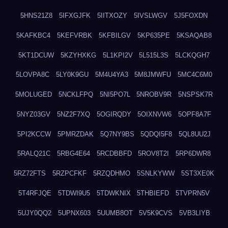
5HNS21Z8
5IFXGJFK
5IITXOZY
5IVSLWGV
5J5FOXDN
5KAFKBC4
5KEFVRBK
5KFBILGV
5KP635PE
5KSAQAB8
5KT1DCUW
5KZYHXKG
5L1KPI2V
5L515L3S
5LCKQGH7
5LOVPA8C
5LY0K9GU
5M4U4YA3
5M8JMWFU
5MC4C6M0
5MOLUGED
5NCKLFPQ
5NI5PO7L
5NROBV9R
5NSPSK7R
5NYZ03GV
5NZ2F7XQ
5OGIRQDY
5OIXNVW6
5OPF8A7F
5PI2KCCW
5PMRZDAK
5Q7NY9BS
5QDQI5F8
5QL8UU2J
5RALQ21C
5RBG4E64
5RCDBBFD
5ROV8T2I
5RP6DWR8
5RZ72FTS
5RZPCFKF
5RZQDHMO
5SNLKYWW
5ST3XE0K
5T4RFJQE
5TDWI9U5
5TDWKNIX
5THBIEFD
5TVPRN5V
5UJY0QQ2
5UPNX603
5UUMB8OT
5V5K9CVS
5VB3LIYB