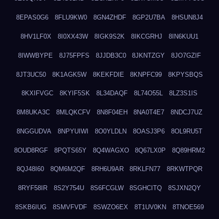
8EPAS0G6
8FLU9KW0
8GN4ZHDF
8GP2U7BA
8HSUN8J4
8HV1LF0X
8I0XX43W
8IGK9S2K
8IKCGRHJ
8IN6KUU1
8IWWBYPE
8J75FPFS
8JJDB3C0
8JKNTZGY
8JO7GZIF
8JT3UC50
8K1AGK5W
8KEKFDIE
8KNPFC99
8KPYSBQS
8KXIFVGC
8KYIF5SK
8L34DAQF
8L74O55L
8LZ3S1IS
8M8UKA3C
8MLQKCFV
8N8F04EH
8NA0T4E7
8NDCJ7UZ
8NGGUDVA
8NPYUIWI
8O0YLDLN
8OASJ3P6
8OL9RU5T
8OUD8RGF
8PQTS65Y
8Q4WAGXO
8Q67LX0P
8Q89HRM2
8QJ48I60
8QM6M2QF
8RH6U9AR
8RKLFN77
8RKWTPQR
8RYF58IR
8S2Y754U
8S6FCGLW
8SGHCITQ
8SJXN2QY
8SKB6IUG
8SMVFVDF
8SWZO6EX
8T1UV0KN
8TNOE569