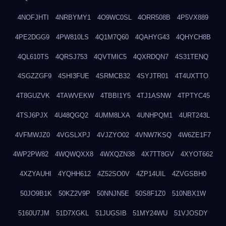
4NOFJHTI
4NRBYMY1
4O9WC0SL
4ORR508B
4P5VX889
4PE2DGG9
4PW810LS
4Q1M7Q60
4QAHYG43
4QHYCH8B
4QL610TS
4QRSJ753
4QVTMIC5
4QXRDQN7
4S31TENQ
4SGZZGF9
4SHI3FUE
4SRMCB32
4SYJTR01
4T4UXTTO
4T8GUZVK
4TAWVEKW
4TBBI1Y5
4TJ1ASNW
4TPTYC45
4TSJ6PJX
4U48QGQ2
4UMM8LXA
4UNHPQM1
4URT243L
4VFMWJZ0
4VGSLXPJ
4VJZYO02
4VNW7KSQ
4W6ZE1F7
4WP2PW82
4WQWQXX8
4WXQZN38
4X7TT8GV
4XYOT662
4XZYAUHI
4YQHH612
4Z52SO0V
4ZP14UIL
4ZVGSBH0
50JO9B1K
50KZ2V9P
50NNJN5E
50S8F1Z0
510NBX1W
5160U7JM
51D7XGKL
51JUGSIB
51MY24WU
51VJOSDY