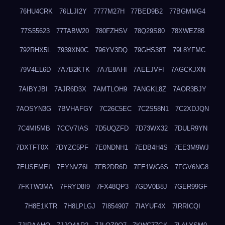
76HU4CRK
76LLJI2Y
7777M27H
77BED9B2
77BGMMG4
77S55623
77TABW20
780FZHSV
78Q29S80
78XWEZ88
792RHX5L
7939XN0C
796YV3DQ
79GHS38T
79L8YFMC
79V4EL6D
7A7B2KTK
7A7E8AHI
7AEEJVFI
7AGCKJXN
7AIBYJBI
7AJR6D3X
7AMTLOH9
7ANGKL8Z
7AOR3BJY
7AOSYN3G
7BVHAFGY
7C26C5EC
7C2S58N1
7C2XDJQN
7C4MI5MB
7CCV7IAS
7D5UQZFD
7D73WX32
7DULR9YN
7DXTFT0X
7DYZC5PF
7E0NDNH1
7EDB4H4S
7EE3M9WJ
7EUSEMEI
7EYNVZ6I
7FB2DR6D
7FE1WG6S
7FGV6NG8
7FKTW3MA
7FRYD8I9
7FX48QP3
7GDV0B8J
7GER99GF
7H8E1KTR
7H8LPLGJ
7I854907
7IAYUF4X
7IRRICQI