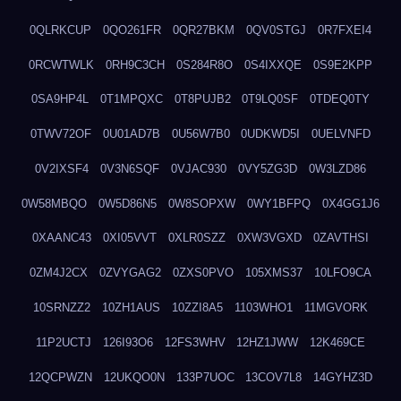
0QLRKCUP
0QO261FR
0QR27BKM
0QV0STGJ
0R7FXEI4
0RCWTWLK
0RH9C3CH
0S284R8O
0S4IXXQE
0S9E2KPP
0SA9HP4L
0T1MPQXC
0T8PUJB2
0T9LQ0SF
0TDEQ0TY
0TWV72OF
0U01AD7B
0U56W7B0
0UDKWD5I
0UELVNFD
0V2IXSF4
0V3N6SQF
0VJAC930
0VY5ZG3D
0W3LZD86
0W58MBQO
0W5D86N5
0W8SOPXW
0WY1BFPQ
0X4GG1J6
0XAANC43
0XI05VVT
0XLR0SZZ
0XW3VGXD
0ZAVTHSI
0ZM4J2CX
0ZVYGAG2
0ZXS0PVO
105XMS37
10LFO9CA
10SRNZZ2
10ZH1AUS
10ZZI8A5
1103WHO1
11MGVORK
11P2UCTJ
126I93O6
12FS3WHV
12HZ1JWW
12K469CE
12QCPWZN
12UKQO0N
133P7UOC
13COV7L8
14GYHZ3D