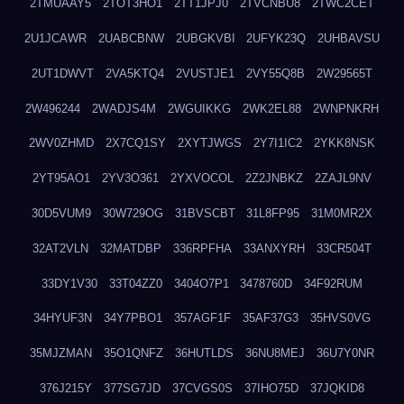
2TMUAAY5
2TOT3HO1
2TT1JPJ0
2TVCNBU8
2TWC2CET
2U1JCAWR
2UABCBNW
2UBGKVBI
2UFYK23Q
2UHBAVSU
2UT1DWVT
2VA5KTQ4
2VUSTJE1
2VY55Q8B
2W29565T
2W496244
2WADJS4M
2WGUIKKG
2WK2EL88
2WNPNKRH
2WV0ZHMD
2X7CQ1SY
2XYTJWGS
2Y7I1IC2
2YKK8NSK
2YT95AO1
2YV3O361
2YXVOCOL
2Z2JNBKZ
2ZAJL9NV
30D5VUM9
30W729OG
31BVSCBT
31L8FP95
31M0MR2X
32AT2VLN
32MATDBP
336RPFHA
33ANXYRH
33CR504T
33DY1V30
33T04ZZ0
3404O7P1
3478760D
34F92RUM
34HYUF3N
34Y7PBO1
357AGF1F
35AF37G3
35HVS0VG
35MJZMAN
35O1QNFZ
36HUTLDS
36NU8MEJ
36U7Y0NR
376J215Y
377SG7JD
37CVGS0S
37IHO75D
37JQKID8