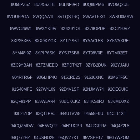
8U58PZ5Z
8U9XSZTE
8ULNF9FD
8UQ89PM6
8VO5Q2UE
8VOUFPGA
8VQQAA1I
8VTQSTRQ
8WAVTFXG
8WSU0MSW
8WVC26W1
8WXYKI9V
8X4X9YOL
8X79OPDP
8XCY80VZ
8XP25X65
8XX9KYGX
8Y1IYS6J
8YAACL5S
8YKVAXRE
8YM48I9Z
8YPIP6SK
8YSJ7SB8
8YT98V0E
8YTM92ET
8ZC9YBAN
8ZFZMEEQ
8ZPDT42T
8ZYB2DUK
902YJAIU
904RTRGF
90GLHP4O
9151RE2S
91536XNC
91M6TF5C
91S40MFE
927W4109
92D4V1SF
92NJMW74
92QEGUIC
92QF91PP
939W5AR4
93BCKCKZ
93HKS0RJ
93KMD0XZ
93L2IZDP
93Q1LPRJ
944UTVW8
94555E9U
94CLT1XT
94CQZMDW
94E5VQT2
94H1UCPR
94J2GRFM
94Q4Z2L5
94Q772HZ
94USHO25
95QVZ7XT
95VSPH17
96G7WZOM