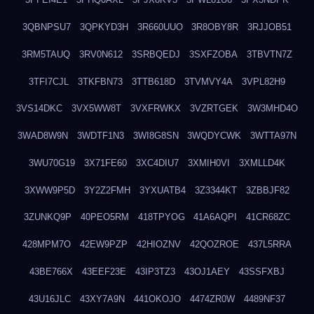
3QBNPSU7
3QPKYD3H
3R660UUO
3R8OBY8R
3RJJOB51
3RM5TAUQ
3RV0N612
3SRBQEDJ
3SXFZOBA
3TBVTN7Z
3TFI7CJL
3TKFBN73
3TTB618D
3TVMVY4A
3VPL82H9
3VS14DKC
3VX5WW8T
3VXFRWKX
3VZRTGEK
3W3MHD4O
3WAD8W9N
3WDTF1N3
3WI8G8SN
3WQDYCWK
3WTTA97N
3WU70G19
3X71FE60
3XC4DIU7
3XMIH0VI
3XMLLD4K
3XWW9P5D
3Y2Z2FMH
3YXUATB4
3Z3344KT
3ZBBJF82
3ZUNKQ9P
40PEO5RM
418TPYOG
41A6AQPI
41CR68ZC
428MPM7O
42EW9PZP
42HIOZNV
42QOZROE
437L5RRA
43BE766X
43EEF23E
43IP3TZ3
43OJ1AEY
43SSFXBJ
43U16JLC
43XY7A9N
441OKOJO
4474ZR0W
4489NF37