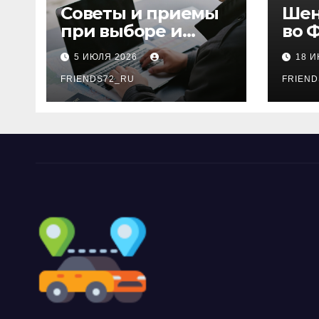
Советы и приемы
Шен
при выборе и
во 
бронировании
рос
5 ИЮЛЯ 2026
18 
авиабилетов
году
FRIENDS72_RU
дне
FRIEND
нео
док