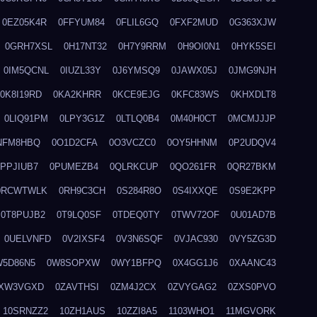
0EZ05K4R
0FFYUM84
0FLIL6GQ
0FXF2MUD
0G363XJW
0GRH7XSL
0H17NT32
0H7Y9RRM
0H9OI0N1
0HYK5SEI
0IM5QCNL
0IUZL33Y
0J6YMSQ9
0JAWX05J
0JMG9NJH
0K8I19RD
0KA2KHRR
0KCE9EJG
0KFC83WS
0KHXDLT8
0LIQ91PM
0LPY3G1Z
0LTLQ0B4
0M40H0CT
0MCMJJJP
NFM8HBQ
0O1D2CFA
0O3VCZC0
0OY5HHNM
0P2UDQV4
0PPJIUB7
0PUMEZB4
0QLRKCUP
0QO261FR
0QR27BKM
0RCWTWLK
0RH9C3CH
0S284R8O
0S4IXXQE
0S9E2KPP
0T8PUJB2
0T9LQ0SF
0TDEQ0TY
0TWV72OF
0U01AD7B
0UELVNFD
0V2IXSF4
0V3N6SQF
0VJAC930
0VY5ZG3D
W5D86N5
0W8SOPXW
0WY1BFPQ
0X4GG1J6
0XAANC43
XW3VGXD
0ZAVTHSI
0ZM4J2CX
0ZVYGAG2
0ZXS0PVO
10SRNZZ2
10ZH1AUS
10ZZI8A5
1103WHO1
11MGVORK