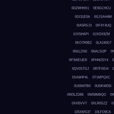
0DZMHHX1
0E9GCHCU
0GI31E0A
0GJSAH4M
0IA5RSJ3
0IF4Y4UQ
0JX5HAPI
0JXDX9ZM
0KO7R0BZ
0LA240G7
0N1LZI50
0NALSI2P
0
0P3WEUER
0PHNO5Y4
0QV0STGJ
0R7FXEI4
0SA9HP4L
0T1MPQXC
0U56W7B0
0UDKWD5I
0W3LZD86
0W58MBQO
0
0XI05VVT
0XLR0SZZ
0
105XMS37
10LFO9CA