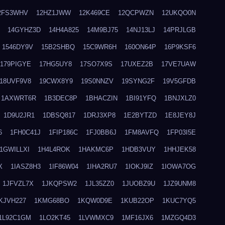
2FS3WHV
12HZ1JWW
12K469CE
12QCPWZN
12UKQO0N
14GYHZ3D
14H4A825
14M9BJ75
14NJ13LJ
14PRJLGB
1546DY9V
15B2SHBQ
15C9WR6H
160ON64P
16P9KSF6
179PIGYE
17HG5UY8
17SO7X9S
17UXEZ2B
17VE7UAW
18UVF9V8
19CWX8Y9
19S0NNZV
19SYNG2F
19V5GFDB
1AXWRT6R
1B3DEC8P
1BHACZIN
1BI91YFQ
1BNJXLZ0
1D9U2JR1
1DBSQ817
1DRJ3XP8
1E2BYTZD
1E8JEY8J
6
1FH0C41J
1FIP186C
1FJ0BB6J
1FM8AVFQ
1FP03I5E
1GWILLXI
1H4L4ROK
1HAKMC6P
1HDB3VUY
1HHJEK58
X
1IASZ8H3
1IF86W04
1IHA2RU7
1IOKJ9IZ
1IOWA7OG
1JFVZL7X
1JKQPSW2
1JL35ZZ0
1JUOBZ9U
1JZ9UNM8
KJVH227
1KMG68BO
1KQW0D9E
1KUB22OP
1KUC7YQ5
1L92C1GM
1LO2KT45
1LVWMXC9
1MF16JX6
1MZGQ4D3