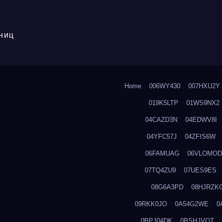
ниц
Home
006WY430
007HXU2Y
019K5LTP
01WS9NX2
04CAZD3N
04EDWV8I
04YFC57J
04ZFIS6W
06FAMUAG
06VLOMOD
07TQ4ZU9
07UES9ES
08G6A3PD
08HJRZK
09RKK0JO
0A54G2WE
0
0BPJ04DK
0BSHJVOT