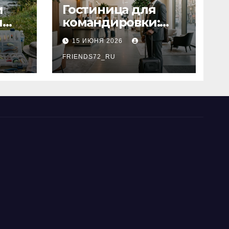
и
Гостиница для
я
командировки:
основные
15 ИЮНЯ 2026
критерии выбора
типы
FRIENDS72_RU