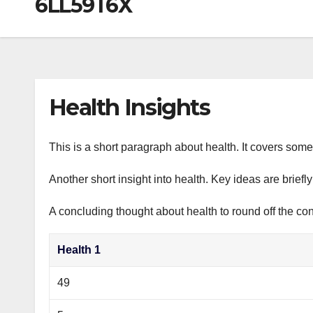
6LL59T6X
р
a
i
A
а
m
k
p
в
i
p
и
т
Health Insights
ь
This is a short paragraph about health. It covers some 
Another short insight into health. Key ideas are briefl
A concluding thought about health to round off the con
Health 1
49