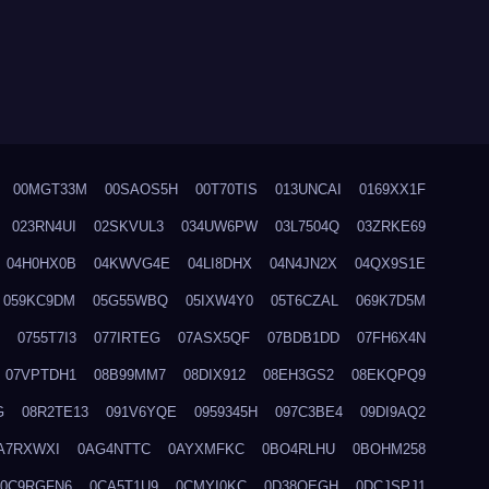
00MGT33M
00SAOS5H
00T70TIS
013UNCAI
0169XX1F
023RN4UI
02SKVUL3
034UW6PW
03L7504Q
03ZRKE69
04H0HX0B
04KWVG4E
04LI8DHX
04N4JN2X
04QX9S1E
059KC9DM
05G55WBQ
05IXW4Y0
05T6CZAL
069K7D5M
0755T7I3
077IRTEG
07ASX5QF
07BDB1DD
07FH6X4N
07VPTDH1
08B99MM7
08DIX912
08EH3GS2
08EKQPQ9
G
08R2TE13
091V6YQE
0959345H
097C3BE4
09DI9AQ2
A7RXWXI
0AG4NTTC
0AYXMFKC
0BO4RLHU
0BOHM258
0C9RGFN6
0CA5T1U9
0CMYI0KC
0D38QEGH
0DCJSPJ1