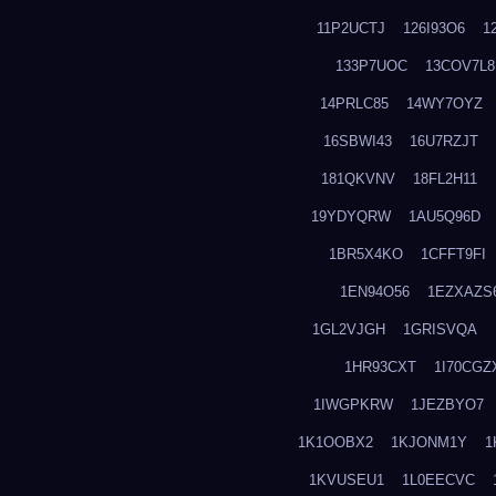
11P2UCTJ
126I93O6
1
133P7UOC
13COV7L8
14PRLC85
14WY7OYZ
16SBWI43
16U7RZJT
181QKVNV
18FL2H11
19YDYQRW
1AU5Q96D
1BR5X4KO
1CFFT9FI
1EN94O56
1EZXAZS
1GL2VJGH
1GRISVQA
1HR93CXT
1I70CGZ
1IWGPKRW
1JEZBYO7
1K1OOBX2
1KJONM1Y
1
1KVUSEU1
1L0EECVC