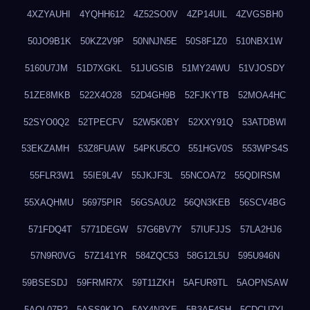
4XZYAUHI
4YQHH612
4Z52SO0V
4ZP14UIL
4ZVGSBH0
50JO9B1K
50KZ2V9P
50NNJN5E
50S8F1Z0
510NBX1W
5160U7JM
51D7XGKL
51JUGSIB
51MY24WU
51VJOSDY
51ZE8MKB
522X4O28
52D4GH9B
52FJKYTB
52MOA4HC
52SYO0Q2
52TPECFV
52W5K0BY
52XXY91Q
53ATDBWI
53EKZAMH
53Z8FUAW
54PKU5CO
551HGV0S
553WPS4S
55FLR3W1
55IE9L4V
55JKJF3L
55NCOA72
55QDIRSM
55XAQHMU
56975PIR
56GSA0U2
56QN3KEB
56SCV4BG
571FDQ4T
5771DEGW
57G6BV7Y
57IUFJJS
57LA2HJ6
57N9R0VG
57Z141YR
584ZQC53
58G12L5U
595U946N
59BSESDJ
59FRMR7X
59T11ZKH
5AFUR9TL
5AOPNSAW
5AQL07P2
5ASS9KJO
5AY4N3YE
5B3AF4SH
5CDCU7YL