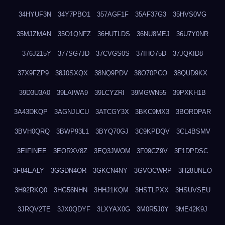
34HYUF3N
34Y7PBO1
357AGF1F
35AF37G3
35HVS0VG
35MJZMAN
35O1QNFZ
36HUTLDS
36NU8MEJ
36U7Y0NR
376J215Y
377SG7JD
37CVGS0S
37IHO75D
37JQKID8
37X9FZP9
38J0SXQX
38NQ9PDV
38O70PCO
38QUD9KX
39D3U3A0
39LAIWA9
39LCYZRI
39MGWN55
39PXKH1B
3A43DKQP
3AGNJUCU
3ATCGY3X
3BKC9MX3
3BORDPAR
3BVH0QRQ
3BWP93L1
3BYQ70GJ
3C9KPDQV
3CL4BSMV
3EIFINEE
3EORXV8Z
3EQ3JWOM
3F09CZ9V
3F1DPDSC
3F84EALY
3GGDN4OR
3GKCN4NY
3GVOCWRP
3H28UNEO
3H92RKQ0
3HG56NHN
3HHJ1KQM
3HSTLPXX
3HSUVSEU
3JRQV2TE
3JX0QDYF
3LXYAX0G
3M0R5J0Y
3ME42K9J