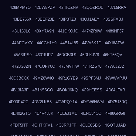
428MPM7O
42EW9PZP
42HIOZNV
42QOZROE
437L5RRA
43BE766X
43EEF23E
43IP3TZ3
43OJ1AEY
43SSFXBJ
43U16JLC
43XY7A9N
441OKOJO
4474ZR0W
4489NF37
44AFGVXY
44CGH1H9
44E14L85
44VA5KJF
44XI8AFW
45A3IPS9
4601IURZ
46DGB3L9
46DLKJV6
46KT56QV
4728GJZN
47CQFY0O
47JMVITW
47TRZS70
47W8J2J2
48QJBQ0X
49MZ8W4O
49R1GYE9
49SPF3MJ
49WWVPJU
4B13IA3F
4B1N5SGO
4BOKJ6KQ
4C9HCESS
4D64LFAR
4D90P4CC
4DV2LKB3
4DWPQY14
4DYW6NWM
4DZ5J3RQ
4E402GTO
4E4R43JK
4EE6J1ME
4ENC34CO
4F88GRG8
4FDT5ITF
4GHTKFV1
4GJRPJFP
4GLC8SBG
4GOTUJAD