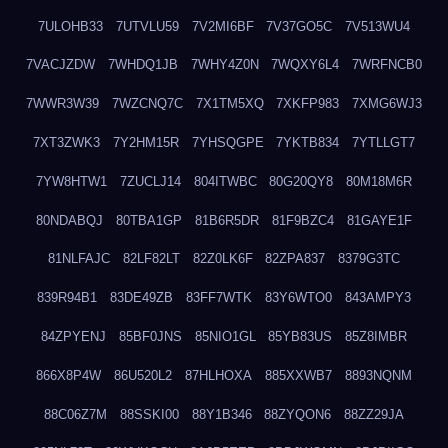
7ULOHB33
7UTVLU59
7V2MI6BF
7V37GO5C
7V513WU4
7VACJZDW
7WHDQ1JB
7WHY4Z0N
7WQXY6L4
7WRFNCB0
7WWR3W39
7WZCNQ7C
7X1TM5XQ
7XKFP983
7XMG6WJ3
7XT3ZWK3
7Y2HM15R
7YHSQGPE
7YKTB834
7YTLLGT7
7YW8HTW1
7ZUCLJ14
804ITWBC
80G20QY8
80M18M6R
80NDABQJ
80TBA1GP
81B6R5DR
81F9BZC4
81GAYE1F
81NLFAJC
82LF82LT
82Z0LK6F
82ZPA837
8379G3TC
839R94B1
83DE49ZB
83FF7WTK
83Y6WTO0
843AMPY3
84ZPYENJ
85BF0JNS
85NIO1GL
85YB83US
85Z8IMBR
866X8P4W
86U520L2
87HLHOXA
885XXWB7
8893NQNM
88C06Z7M
88SSKI00
88Y1B346
88ZYQON6
88ZZ29JA