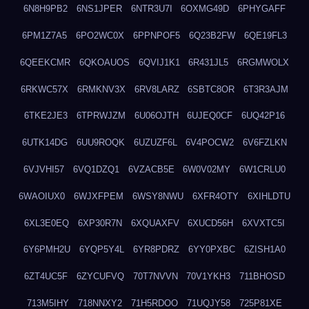
6N8H9PB2
6NS1JPER
6NTR3U7I
6OXMG49D
6PHYGAFF
6PM1Z7A5
6PO2WC0X
6PPNPOF5
6Q23B2FW
6QE19FL3
6QEEKCMR
6QKOAUOS
6QVIJ1K1
6R431JL5
6RGMWOLX
6RKWC57X
6RMKNV3X
6RV8LARZ
6SBTC8OR
6T3R3AJM
6TKE2JE3
6TPRWJZM
6U06OJTH
6UJEQ0CF
6UQ42P16
6UTK14DG
6UU9ROQK
6UZUZF6L
6V4POCW2
6V6FZLKN
6VJVHI57
6VQ1DZQ1
6VZACB5E
6W0V02MY
6W1CRLU0
6WAOIUX0
6WJXFPEM
6WSY8NWU
6XFR4OTY
6XIHLDTU
6XL3E0EQ
6XP30R7N
6XQUAXFV
6XUCD56H
6XVXTC5I
6Y6PMH2U
6YQP5Y4L
6YR8PDRZ
6YY0PXBC
6ZISH1A0
6ZT4UC5F
6ZYCUFVQ
70T7NVVN
70V1YKH3
711BHOSD
713M5IHY
718NNXY2
71H5RDOO
71UQJY58
725P81XE