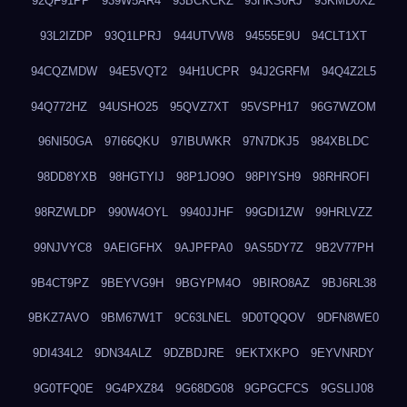
92QF91PP
939W5AR4
93BCKCKZ
93HKS0RJ
93KMD0XZ
93L2IZDP
93Q1LPRJ
944UTVW8
94555E9U
94CLT1XT
94CQZMDW
94E5VQT2
94H1UCPR
94J2GRFM
94Q4Z2L5
94Q772HZ
94USHO25
95QVZ7XT
95VSPH17
96G7WZOM
96NI50GA
97I66QKU
97IBUWKR
97N7DKJ5
984XBLDC
98DD8YXB
98HGTYIJ
98P1JO9O
98PIYSH9
98RHROFI
98RZWLDP
990W4OYL
9940JJHF
99GDI1ZW
99HRLVZZ
99NJVYC8
9AEIGFHX
9AJPFPA0
9AS5DY7Z
9B2V77PH
9B4CT9PZ
9BEYVG9H
9BGYPM4O
9BIRO8AZ
9BJ6RL38
9BKZ7AVO
9BM67W1T
9C63LNEL
9D0TQQOV
9DFN8WE0
9DI434L2
9DN34ALZ
9DZBDJRE
9EKTXKPO
9EYVNRDY
9G0TFQ0E
9G4PXZ84
9G68DG08
9GPGCFCS
9GSLIJ08