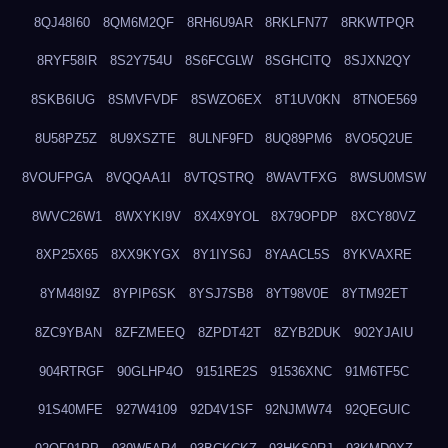
8QJ48I60
8QM6M2QF
8RH6U9AR
8RKLFN77
8RKWTPQR
8RYF58IR
8S2Y754U
8S6FCGLW
8SGHCITQ
8SJXN2QY
8SKB6IUG
8SMVFVDF
8SWZO6EX
8T1UV0KN
8TNOE569
8U58PZ5Z
8U9XSZTE
8ULNF9FD
8UQ89PM6
8VO5Q2UE
8VOUFPGA
8VQQAA1I
8VTQSTRQ
8WAVTFXG
8WSU0MSW
8WVC26W1
8WXYKI9V
8X4X9YOL
8X79OPDP
8XCY80VZ
8XP25X65
8XX9KYGX
8Y1IYS6J
8YAACL5S
8YKVAXRE
8YM48I9Z
8YPIP6SK
8YSJ7SB8
8YT98V0E
8YTM92ET
8ZC9YBAN
8ZFZMEEQ
8ZPDT42T
8ZYB2DUK
902YJAIU
904RTRGF
90GLHP4O
9151RE2S
91536XNC
91M6TF5C
91S40MFE
927W4109
92D4V1SF
92NJMW74
92QEGUIC