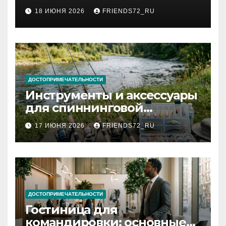
2026 году: сроки от 3 дней
18 ИЮНЯ 2026
FRIENDS72_RU
и список необходимых
документов
ДОСТОПРИМЕЧАТЕЛЬНОСТИ
Инструменты и аксессуары
для спиннинговой
рыбалки: назначение и
17 ИЮНЯ 2026
FRIENDS72_RU
типы
ДОСТОПРИМЕЧАТЕЛЬНОСТИ
Гостиница для
командировки: основные