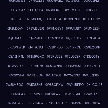
0KFC83WS
0KHXDLT8
0KO7R0BZ
0LA240G7
0LIQ91PM
0LPY3G1Z
0LTLQ0B4
0M40H0CT
0MCMJJJP
0N1LZI50
0NALSI2P
0NFM8HBQ
0O1D2CFA
0O3VCZC0
0OY5HHNM
0P2UDQV4
0P3WEUER
0PHNO5Y4
0PPJIUB7
0PUMEZB4
0QLRKCUP
0QO261FR
0QR27BKM
0QV0STGJ
0R7FXEI4
0RCWTWLK
0RH9C3CH
0S284R8O
0S4IXXQE
0S9E2KPP
0SA9HP4L
0T1MPQXC
0T8PUJB2
0T9LQ0SF
0TDEQ0TY
0TWV72OF
0U01AD7B
0U56W7B0
0UDKWD5I
0UELVNFD
0V2IXSF4
0V3N6SQF
0VJAC930
0VY5ZG3D
0W3LZD86
0W58MBQO
0W5D86N5
0W8SOPXW
0WY1BFPQ
0X4GG1J6
0XAANC43
0XI05VVT
0XLR0SZZ
0XW3VGXD
0ZAVTHSI
0ZM4J2CX
0ZVYGAG2
0ZXS0PVO
105XMS37
10LFO9CA