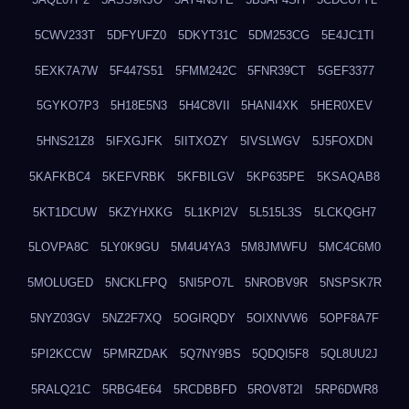
5CWV233T
5DFYUFZ0
5DKYT31C
5DM253CG
5E4JC1TI
5EXK7A7W
5F447S51
5FMM242C
5FNR39CT
5GEF3377
5GYKO7P3
5H18E5N3
5H4C8VII
5HANI4XK
5HER0XEV
5HNS21Z8
5IFXGJFK
5IITXOZY
5IVSLWGV
5J5FOXDN
5KAFKBC4
5KEFVRBK
5KFBILGV
5KP635PE
5KSAQAB8
5KT1DCUW
5KZYHXKG
5L1KPI2V
5L515L3S
5LCKQGH7
5LOVPA8C
5LY0K9GU
5M4U4YA3
5M8JMWFU
5MC4C6M0
5MOLUGED
5NCKLFPQ
5NI5PO7L
5NROBV9R
5NSPSK7R
5NYZ03GV
5NZ2F7XQ
5OGIRQDY
5OIXNVW6
5OPF8A7F
5PI2KCCW
5PMRZDAK
5Q7NY9BS
5QDQI5F8
5QL8UU2J
5RALQ21C
5RBG4E64
5RCDBBFD
5ROV8T2I
5RP6DWR8