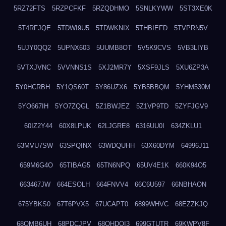
5RZ72FTS
5RZPCFKF
5RZQDHMO
5SNLKYWW
5ST3XE0K
5T4RFJQE
5TDWI9U5
5TDWKNIX
5THBIEFD
5TVPRN5V
5UJY0QQ2
5UPNX603
5UUMB8OT
5V5K9CVS
5VB3LIYB
5VTXJVNC
5VVNNS1S
5XJ2MR7Y
5XSF9JLS
5XU6ZP3A
5Y0HCRBH
5Y1QS60T
5Y86UZX6
5YB5BBQM
5YHM530M
5YO667IH
5YO7ZQGL
5Z1BWJEZ
5Z1VP9TD
5ZYFJGV9
60IZ2Y44
60X8LPUK
62LJGRE8
6316UU0I
634ZKLU1
63MVU7SW
63SPQINX
63WDQUHH
63X60DYM
64996J11
659M6G4O
65TIBAG5
65TN6NPQ
65UV4E1K
660K94O5
663467JW
664ESOLH
664FNVV4
66C6U597
66NBHAON
675YBKS0
67T6PVX5
67UCAPT0
6899WHVC
68EZZKJQ
68OMB6UH
68PDCJPV
68QHDOI3
699GTUTR
69KWPV8F