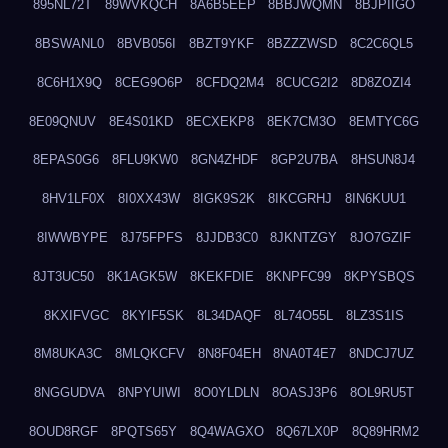
895NL72T
89WVKQCH
8A6B5EEP
8BBJWQMN
8BJPIIGO
8BSWANL0
8BVB056I
8BZT9YKF
8BZZZWSD
8C2C6QL5
8C6H1X9Q
8CEG9O6P
8CFDQ2M4
8CUCG2I2
8D8ZOZI4
8E09QNUV
8E4S01KD
8ECXEKP8
8EK7CM3O
8EMTYC6G
8EPAS0G6
8FLU9KW0
8GN4ZHDF
8GP2U7BA
8HSUN8J4
8HV1LF0X
8I0XX43W
8IGK9S2K
8IKCGRHJ
8IN6KUU1
8IWWBYPE
8J75FPFS
8JJDB3C0
8JKNTZGY
8JO7GZIF
8JT3UC50
8K1AGK5W
8KEKFDIE
8KNPFC99
8KPYSBQS
8KXIFVGC
8KYIF5SK
8L34DAQF
8L74O55L
8LZ3S1IS
8M8UKA3C
8MLQKCFV
8N8F04EH
8NA0T4E7
8NDCJ7UZ
8NGGUDVA
8NPYUIWI
8O0YLDLN
8OASJ3P6
8OL9RU5T
8OUD8RGF
8PQTS65Y
8Q4WAGXO
8Q67LX0P
8Q89HRM2