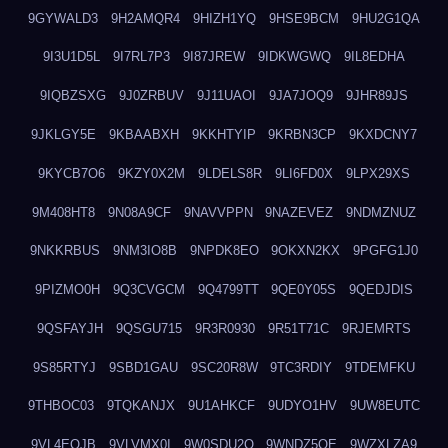
9GYWALD3
9H2AMQR4
9HIZH1YQ
9HSE9BCM
9HU2G1QA
9I3U1D5L
9I7RL7P3
9I87JREW
9IDKWGWQ
9IL8EDHA
9IQBZSXG
9J0ZRBUV
9J11UAOI
9JA7JOQ9
9JHR89JS
9JKLGY5E
9KBAABXH
9KKHTYIP
9KRBN3CP
9KXDCNY7
9KYCB7O6
9KZY0X2M
9LDELS8R
9LI6FD0X
9LPX29XS
9M408HT8
9N08A9CF
9NAVVPPN
9NAZEVEZ
9NDMZNUZ
9NKKRBUS
9NM3IO8B
9NPDK8EO
9OKXN2KX
9PGFG1J0
9PIZMO0H
9Q3CVGCM
9Q4799TT
9QE0Y05S
9QEDJDIS
9QSFAYJH
9QSGU715
9R3R0930
9R51T71C
9RJEMRTS
9S85RTYJ
9SBD1GAU
9SC20R8W
9TC3RDIY
9TDEMFKU
9THBOC03
9TQKANJX
9U1AHKCF
9UDYO1HV
9UW8EUTC
9VL4EOJB
9VLVMX0I
9W0SDU2O
9WNDZ5OE
9WZXLZA9