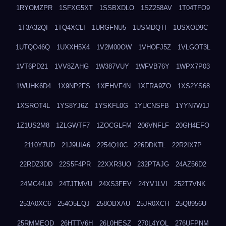
1RYOMZPR
1SFXG5XT
1SSBXDLO
1SZ258AV
1T04TFO9
1T3A32QI
1TQ4XCLI
1URGFNU5
1USMDQTI
1USXOD9C
1UTQO46Q
1UXXH5X4
1V2M00OW
1VHOFJ5Z
1VLGOT3L
1VT6PD21
1VV8ZAHG
1W387VUY
1WFVB76Y
1WPX7P03
1WUHK6D4
1X9NP2FS
1XEHVF4N
1XFRA9ZO
1XS2YS68
1XSROT4L
1YS8YJ6Z
1YSKFL0G
1YUCNSFB
1YYN7W1J
1Z1US2M8
1ZLGWTF7
1ZOCGLFM
206VNFLF
20GH4EFO
2110Y7UD
21J9UIA6
2254Q10C
226DDKTL
22R2IX7P
22RDZ3DD
22S5F4PR
22XXR3UO
232PTAJG
24AZ56D2
24MC44U0
24TJTMVU
24XS3FEV
24YV1LVI
252T7VNK
253A0XC6
254O5EQJ
258OBXAU
25JR0XCH
25Q8956U
25RMMEOD
26HTTV6H
26L0HESZ
270L4YOL
276UFPNM