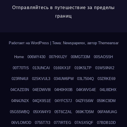
Отправляйтесь в путешествие за пределы
границ
Работает на WordPress
|
Тема: Newspaperex, автор
Themeansar
Home
006WY430
007HXU2Y
00MGT33M
00SAOS5H
00T70TIS
013UNCAI
0169XX1F
019K5LTP
01WS9NX2
023RN4UI
02SKVUL3
034UW6PW
03L7504Q
03ZRKE69
04CAZD3N
04EDWV8I
04H0HX0B
04KWVG4E
04LI8DHX
04N4JN2X
04QX9S1E
04YFC57J
04ZFIS6W
059KC9DM
05G55WBQ
05IXW4Y0
05T6CZAL
069K7D5M
06FAMUAG
06VLOMOD
0755T7I3
077IRTEG
07ASX5QF
07BDB1DD