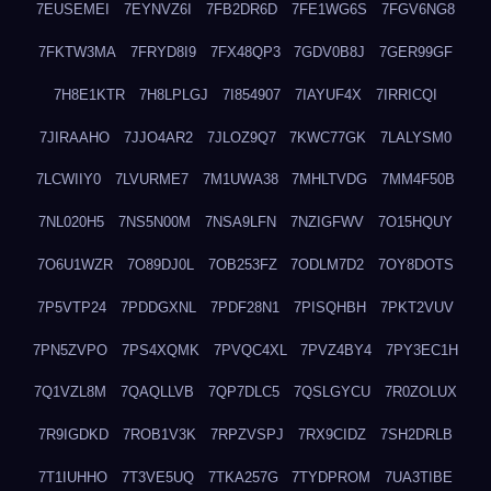
7EUSEMEI
7EYNVZ6I
7FB2DR6D
7FE1WG6S
7FGV6NG8
7FKTW3MA
7FRYD8I9
7FX48QP3
7GDV0B8J
7GER99GF
7H8E1KTR
7H8LPLGJ
7I854907
7IAYUF4X
7IRRICQI
7JIRAAHO
7JJO4AR2
7JLOZ9Q7
7KWC77GK
7LALYSM0
7LCWIIY0
7LVURME7
7M1UWA38
7MHLTVDG
7MM4F50B
7NL020H5
7NS5N00M
7NSA9LFN
7NZIGFWV
7O15HQUY
7O6U1WZR
7O89DJ0L
7OB253FZ
7ODLM7D2
7OY8DOTS
7P5VTP24
7PDDGXNL
7PDF28N1
7PISQHBH
7PKT2VUV
7PN5ZVPO
7PS4XQMK
7PVQC4XL
7PVZ4BY4
7PY3EC1H
7Q1VZL8M
7QAQLLVB
7QP7DLC5
7QSLGYCU
7R0ZOLUX
7R9IGDKD
7ROB1V3K
7RPZVSPJ
7RX9CIDZ
7SH2DRLB
7T1IUHHO
7T3VE5UQ
7TKA257G
7TYDPROM
7UA3TIBE