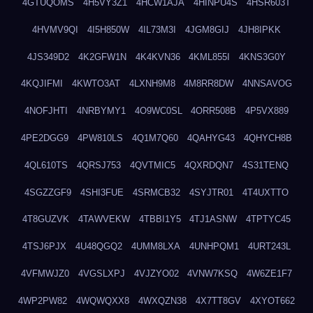
4GTUQOMS
4H5VY3Z1
4HCW1AJA
4HINPU4S
4HSR603T
4HVMV9QI
4I5H850W
4IL73M3I
4JGM8GIJ
4JH8IPKK
4JS349D2
4K2GFW1N
4K4KVN36
4KML855I
4KNS3G0Y
4KQJIFMI
4KWTO3AT
4LXNH9M8
4M8RR8DW
4NNSAVOG
4NOFJHTI
4NRBYMY1
4O9WC0SL
4ORR508B
4P5VX889
4PE2DGG9
4PW810LS
4Q1M7Q60
4QAHYG43
4QHYCH8B
4QL610TS
4QRSJ753
4QVTMIC5
4QXRDQN7
4S31TENQ
4SGZZGF9
4SHI3FUE
4SRMCB32
4SYJTR01
4T4UXTTO
4T8GUZVK
4TAWVEKW
4TBBI1Y5
4TJ1ASNW
4TPTYC45
4TSJ6PJX
4U48QGQ2
4UMM8LXA
4UNHPQM1
4URT243L
4VFMWJZ0
4VGSLXPJ
4VJZYO02
4VNW7KSQ
4W6ZE1F7
4WP2PW82
4WQWQXX8
4WXQZN38
4X7TT8GV
4XYOT662