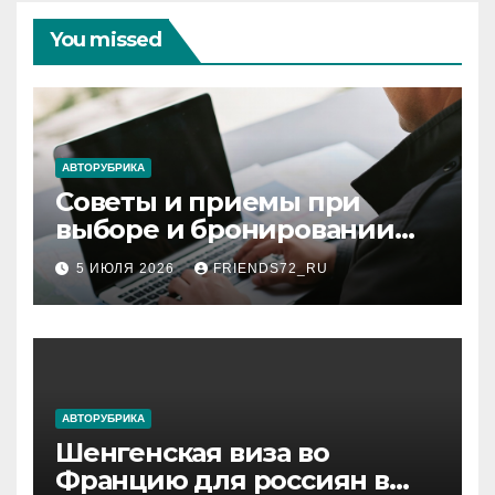
You missed
АВТОРУБРИКА
Советы и приемы при
выборе и бронировании
авиабилетов
5 ИЮЛЯ 2026
FRIENDS72_RU
АВТОРУБРИКА
Шенгенская виза во
Францию для россиян в