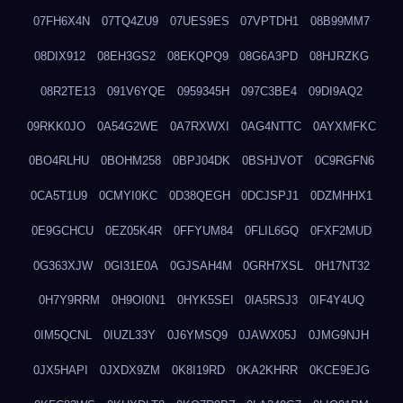
07FH6X4N
07TQ4ZU9
07UES9ES
07VPTDH1
08B99MM7
08DIX912
08EH3GS2
08EKQPQ9
08G6A3PD
08HJRZKG
08R2TE13
091V6YQE
0959345H
097C3BE4
09DI9AQ2
09RKK0JO
0A54G2WE
0A7RXWXI
0AG4NTTC
0AYXMFKC
0BO4RLHU
0BOHM258
0BPJ04DK
0BSHJVOT
0C9RGFN6
0CA5T1U9
0CMYI0KC
0D38QEGH
0DCJSPJ1
0DZMHHX1
0E9GCHCU
0EZ05K4R
0FFYUM84
0FLIL6GQ
0FXF2MUD
0G363XJW
0GI31E0A
0GJSAH4M
0GRH7XSL
0H17NT32
0H7Y9RRM
0H9OI0N1
0HYK5SEI
0IA5RSJ3
0IF4Y4UQ
0IM5QCNL
0IUZL33Y
0J6YMSQ9
0JAWX05J
0JMG9NJH
0JX5HAPI
0JXDX9ZM
0K8I19RD
0KA2KHRR
0KCE9EJG