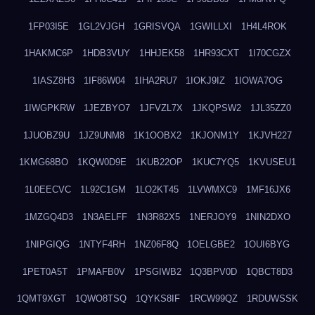
1FP03I5E
1GL2VJGH
1GRISVQA
1GWILLXI
1H4L4ROK
1HAKMC6P
1HDB3VUY
1HHJEK58
1HR93CXT
1I70CGZX
1IASZ8H3
1IF86W04
1IHA2RU7
1IOKJ9IZ
1IOWA7OG
1IWGPKRW
1JEZBYO7
1JFVZL7X
1JKQPSW2
1JL35ZZ0
1JUOBZ9U
1JZ9UNM8
1K1OOBX2
1KJONM1Y
1KJVH227
1KMG68BO
1KQW0D9E
1KUB22OP
1KUC7YQ5
1KVUSEU1
1L0EECVC
1L92C1GM
1LO2KT45
1LVWMXC9
1MF16JX6
1MZGQ4D3
1N3AELFF
1N3R82X5
1NERJOY9
1NIN2DXO
1NIPGIQG
1NTYF4RH
1NZ06F8Q
1OELGBE2
1OUI6BYG
1PET0A5T
1PMAFB0V
1PSGIWB2
1Q3BPV0D
1QBCT8D3
1QMT9XGT
1QWO8TSQ
1QYKS8IF
1RCW99QZ
1RDUWSSK