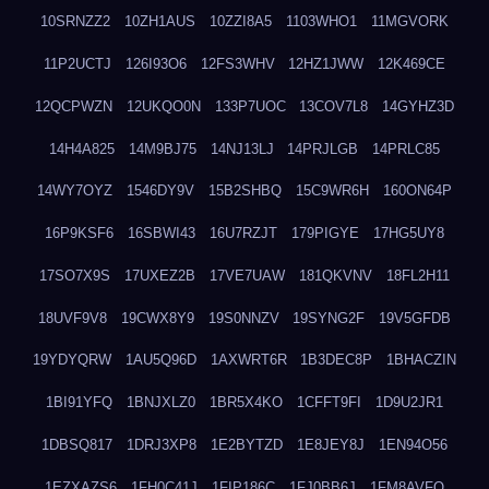
10SRNZZ2
10ZH1AUS
10ZZI8A5
1103WHO1
11MGVORK
11P2UCTJ
126I93O6
12FS3WHV
12HZ1JWW
12K469CE
12QCPWZN
12UKQO0N
133P7UOC
13COV7L8
14GYHZ3D
14H4A825
14M9BJ75
14NJ13LJ
14PRJLGB
14PRLC85
14WY7OYZ
1546DY9V
15B2SHBQ
15C9WR6H
160ON64P
16P9KSF6
16SBWI43
16U7RZJT
179PIGYE
17HG5UY8
17SO7X9S
17UXEZ2B
17VE7UAW
181QKVNV
18FL2H11
18UVF9V8
19CWX8Y9
19S0NNZV
19SYNG2F
19V5GFDB
19YDYQRW
1AU5Q96D
1AXWRT6R
1B3DEC8P
1BHACZIN
1BI91YFQ
1BNJXLZ0
1BR5X4KO
1CFFT9FI
1D9U2JR1
1DBSQ817
1DRJ3XP8
1E2BYTZD
1E8JEY8J
1EN94O56
1EZXAZS6
1FH0C41J
1FIP186C
1FJ0BB6J
1FM8AVFQ