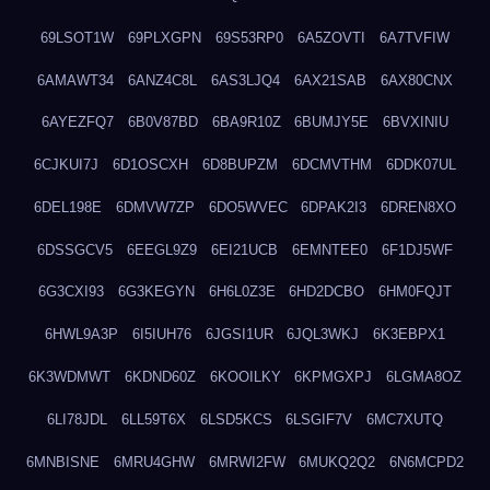
69LSOT1W
69PLXGPN
69S53RP0
6A5ZOVTI
6A7TVFIW
6AMAWT34
6ANZ4C8L
6AS3LJQ4
6AX21SAB
6AX80CNX
6AYEZFQ7
6B0V87BD
6BA9R10Z
6BUMJY5E
6BVXINIU
6CJKUI7J
6D1OSCXH
6D8BUPZM
6DCMVTHM
6DDK07UL
6DEL198E
6DMVW7ZP
6DO5WVEC
6DPAK2I3
6DREN8XO
6DSSGCV5
6EEGL9Z9
6EI21UCB
6EMNTEE0
6F1DJ5WF
6G3CXI93
6G3KEGYN
6H6L0Z3E
6HD2DCBO
6HM0FQJT
6HWL9A3P
6I5IUH76
6JGSI1UR
6JQL3WKJ
6K3EBPX1
6K3WDMWT
6KDND60Z
6KOOILKY
6KPMGXPJ
6LGMA8OZ
6LI78JDL
6LL59T6X
6LSD5KCS
6LSGIF7V
6MC7XUTQ
6MNBISNE
6MRU4GHW
6MRWI2FW
6MUKQ2Q2
6N6MCPD2