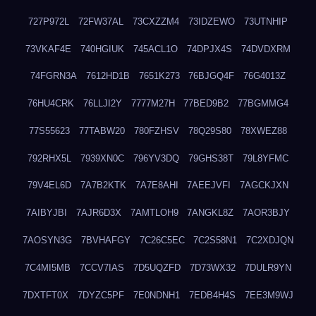
727P972L
72FW37AL
73CXZZM4
73IDZEWO
73UTNHIP
73VKAF4E
740HGIUK
745ACL1O
74DPJX4S
74DVDXRM
74FGRN3A
7612HD1B
7651K273
76BJGQ4F
76G4013Z
76HU4CRK
76LLJI2Y
7777M27H
77BED9B2
77BGMMG4
77S55623
77TABW20
780FZHSV
78Q29S80
78XWEZ88
792RHX5L
7939XN0C
796YV3DQ
79GHS38T
79L8YFMC
79V4EL6D
7A7B2KTK
7A7E8AHI
7AEEJVFI
7AGCKJXN
7AIBYJBI
7AJR6D3X
7AMTLOH9
7ANGKL8Z
7AOR3BJY
7AOSYN3G
7BVHAFGY
7C26C5EC
7C2S58N1
7C2XDJQN
7C4MI5MB
7CCV7IAS
7D5UQZFD
7D73WX32
7DULR9YN
7DXTFT0X
7DYZC5PF
7E0NDNH1
7EDB4H4S
7EE3M9WJ