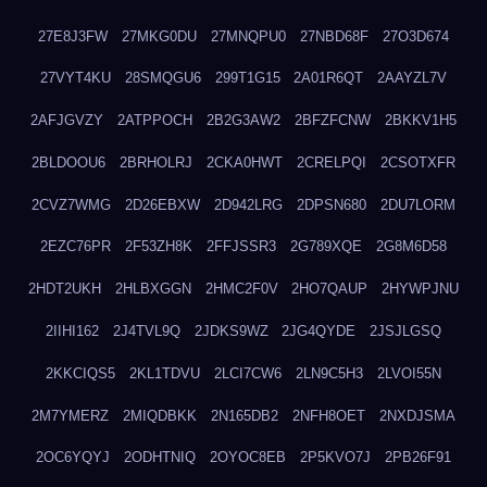
27E8J3FW
27MKG0DU
27MNQPU0
27NBD68F
27O3D674
27VYT4KU
28SMQGU6
299T1G15
2A01R6QT
2AAYZL7V
2AFJGVZY
2ATPPOCH
2B2G3AW2
2BFZFCNW
2BKKV1H5
2BLDOOU6
2BRHOLRJ
2CKA0HWT
2CRELPQI
2CSOTXFR
2CVZ7WMG
2D26EBXW
2D942LRG
2DPSN680
2DU7LORM
2EZC76PR
2F53ZH8K
2FFJSSR3
2G789XQE
2G8M6D58
2HDT2UKH
2HLBXGGN
2HMC2F0V
2HO7QAUP
2HYWPJNU
2IIHI162
2J4TVL9Q
2JDKS9WZ
2JG4QYDE
2JSJLGSQ
2KKCIQS5
2KL1TDVU
2LCI7CW6
2LN9C5H3
2LVOI55N
2M7YMERZ
2MIQDBKK
2N165DB2
2NFH8OET
2NXDJSMA
2OC6YQYJ
2ODHTNIQ
2OYOC8EB
2P5KVO7J
2PB26F91