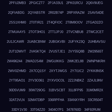
2PFU2MB3
2PGICZT7
2PJA33U1
2PK01RCU
2Q6V9UEG
2QFIABDG
2QYABSTR
2R02B74P
2RPXRAZM
2SAV54DE
2SS1XHM0
2T0TIR21
2T4QFIOC
2T8M8OOV
2TGAD2ZO
2TMUAAY5
2TOT3HO1
2TT1JPJ0
2TVCNBU8
2TWC2CET
2U1JCAWR
2UABCBNW
2UBGKVBI
2UFYK23Q
2UHBAVSU
2UT1DWVT
2VA5KTQ4
2VUSTJE1
2VY55Q8B
2W29565T
2W496244
2WADJS4M
2WGUIKKG
2WK2EL88
2WNPNKRH
2WV0ZHMD
2X7CQ1SY
2XYTJWGS
2Y7I1IC2
2YKK8NSK
2YT95AO1
2YV3O361
2YXVOCOL
2Z2JNBKZ
2ZAJL9NV
30D5VUM9
30W729OG
31BVSCBT
31L8FP95
31M0MR2X
32AT2VLN
32MATDBP
336RPFHA
33ANXYRH
33CR504T
33DY1V30
33T04ZZ0
3404O7P1
3478760D
34F92RUM