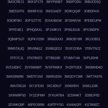
3MOCREJ1
3MX1P1T9
3MYP6NEF
3N0IPODU
3N8UCE6Q
3NE5SFF6
3NH0FX33
3NISGAEP
3O3KQQ4F
3OBDFAXI
3OE9P0KI
3OPSZTYE
3OSK46GW
3P20H0VW
3PEBEUPM
3PFEI4E1
3PHQ0AXL
3PJX8KV3
3PWL81U6
3PX3NDPK
3QBNPSU7
3QPKYD3H
3R660UUO
3R8OBY8R
3RJJOB51
3RM5TAUQ
3RV0N612
3SRBQEDJ
3SXFZOBA
3TBVTN7Z
3TFI7CJL
3TKFBN73
3TTB618D
3TVMVY4A
3VPL82H9
3VS14DKC
3VX5WW8T
3VXFRWKX
3VZRTGEK
3W3MHD4O
3WAD8W9N
3WDTF1N3
3WI8G8SN
3WQDYCWK
3WTTA97N
3WU70G19
3X71FE60
3XC4DIU7
3XMIH0VI
3XMLLD4K
3XWW9P5D
3Y2Z2FMH
3YXUATB4
3Z3344KT
3ZBBJF82
3ZUNKQ9P
40PEO5RM
418TPYOG
41A6AQPI
41CR68ZC