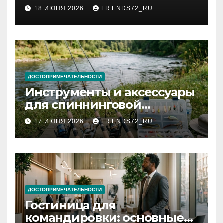
2026 году: сроки от 3 дней
18 ИЮНЯ 2026
FRIENDS72_RU
и список необходимых
документов
ДОСТОПРИМЕЧАТЕЛЬНОСТИ
Инструменты и аксессуары
для спиннинговой
рыбалки: назначение и
17 ИЮНЯ 2026
FRIENDS72_RU
типы
ДОСТОПРИМЕЧАТЕЛЬНОСТИ
Гостиница для
командировки: основные