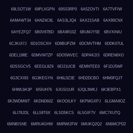
69LSOT1W
69PLXGPN
69S53RP0
6A5ZOVTI
6A7TVFIW
6AMAWT34
6ANZ4C8L
6AS3LJQ4
6AX21SAB
6AX80CNX
6AYEZFQ7
6B0V87BD
6BA9R10Z
6BUMJY5E
6BVXINIU
6CJKUI7J
6D1OSCXH
6D8BUPZM
6DCMVTHM
6DDK07UL
6DEL198E
6DMVW7ZP
6DO5WVEC
6DPAK2I3
6DREN8XO
6DSSGCV5
6EEGL9Z9
6EI21UCB
6EMNTEE0
6F1DJ5WF
6G3CXI93
6G3KEGYN
6H6L0Z3E
6HD2DCBO
6HM0FQJT
6HWL9A3P
6I5IUH76
6JGSI1UR
6JQL3WKJ
6K3EBPX1
6K3WDMWT
6KDND60Z
6KOOILKY
6KPMGXPJ
6LGMA8OZ
6LI78JDL
6LL59T6X
6LSD5KCS
6LSGIF7V
6MC7XUTQ
6MNBISNE
6MRU4GHW
6MRWI2FW
6MUKQ2Q2
6N6MCPD2