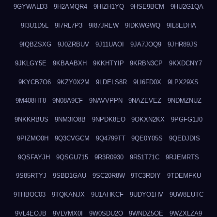
9GYWALD3
9H2AMQR4
9HIZH1YQ
9HSE9BCM
9HU2G1QA
9I3U1D5L
9I7RL7P3
9I87JREW
9IDKWGWQ
9IL8EDHA
9IQBZSXG
9J0ZRBUV
9J11UAOI
9JA7JOQ9
9JHR89JS
9JKLGY5E
9KBAABXH
9KKHTYIP
9KRBN3CP
9KXDCNY7
9KYCB7O6
9KZY0X2M
9LDELS8R
9LI6FD0X
9LPX29XS
9M408HT8
9N08A9CF
9NAVVPPN
9NAZEVEZ
9NDMZNUZ
9NKKRBUS
9NM3IO8B
9NPDK8EO
9OKXN2KX
9PGFG1J0
9PIZMO0H
9Q3CVGCM
9Q4799TT
9QE0Y05S
9QEDJDIS
9QSFAYJH
9QSGU715
9R3R0930
9R51T71C
9RJEMRTS
9S85RTYJ
9SBD1GAU
9SC20R8W
9TC3RDIY
9TDEMFKU
9THBOC03
9TQKANJX
9U1AHKCF
9UDYO1HV
9UW8EUTC
9VL4EOJB
9VLVMX0I
9W0SDU2O
9WNDZ5OE
9WZXLZA9