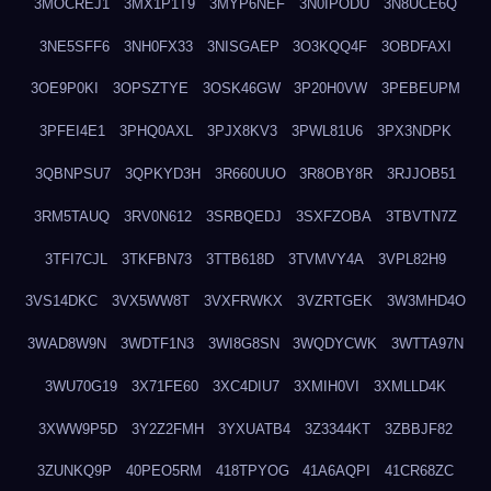
3MOCREJ1
3MX1P1T9
3MYP6NEF
3N0IPODU
3N8UCE6Q
3NE5SFF6
3NH0FX33
3NISGAEP
3O3KQQ4F
3OBDFAXI
3OE9P0KI
3OPSZTYE
3OSK46GW
3P20H0VW
3PEBEUPM
3PFEI4E1
3PHQ0AXL
3PJX8KV3
3PWL81U6
3PX3NDPK
3QBNPSU7
3QPKYD3H
3R660UUO
3R8OBY8R
3RJJOB51
3RM5TAUQ
3RV0N612
3SRBQEDJ
3SXFZOBA
3TBVTN7Z
3TFI7CJL
3TKFBN73
3TTB618D
3TVMVY4A
3VPL82H9
3VS14DKC
3VX5WW8T
3VXFRWKX
3VZRTGEK
3W3MHD4O
3WAD8W9N
3WDTF1N3
3WI8G8SN
3WQDYCWK
3WTTA97N
3WU70G19
3X71FE60
3XC4DIU7
3XMIH0VI
3XMLLD4K
3XWW9P5D
3Y2Z2FMH
3YXUATB4
3Z3344KT
3ZBBJF82
3ZUNKQ9P
40PEO5RM
418TPYOG
41A6AQPI
41CR68ZC