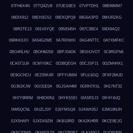
07FH6X4N
07TQ4ZU9
07UES9ES
07VPTDH1
08B99MM7
08DIX912
08EH3GS2
08EKQPQ9
08G6A3PD
08HJRZKG
08R2TE13
091V6YQE
0959345H
097C3BE4
09DI9AQ2
09RKK0JO
0A54G2WE
0A7RXWXI
0AG4NTTC
0AYXMFKC
0BO4RLHU
0BOHM258
0BPJ04DK
0BSHJVOT
0C9RGFN6
0CA5T1U9
0CMYI0KC
0D38QEGH
0DCJSPJ1
0DZMHHX1
0E9GCHCU
0EZ05K4R
0FFYUM84
0FLIL6GQ
0FXF2MUD
0G363XJW
0GI31E0A
0GJSAH4M
0GRH7XSL
0H17NT32
0H7Y9RRM
0H9OI0N1
0HYK5SEI
0IA5RSJ3
0IF4Y4UQ
0IM5QCNL
0IUZL33Y
0J6YMSQ9
0JAWX05J
0JMG9NJH
0JX5HAPI
0JXDX9ZM
0K8I19RD
0KA2KHRR
0KCE9EJG
0KFC83WS
0KHXDLT8
0KO7R0BZ
0LA240G7
0LIQ91PM