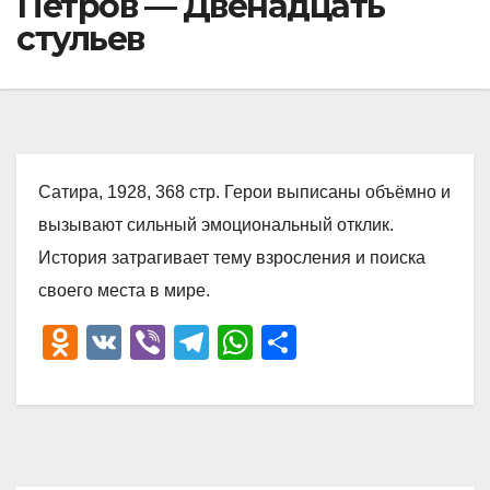
Петров — Двенадцать
стульев
Сатира, 1928, 368 стр. Герои выписаны объёмно и
вызывают сильный эмоциональный отклик.
История затрагивает тему взросления и поиска
своего места в мире.
O
V
Vi
T
W
О
d
K
b
el
h
тп
n
er
e
at
р
o
gr
s
а
kl
a
A
в