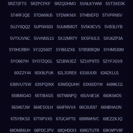
5RZ72FTS
5RZPCFKF
5RZQDHMO
5SNLKYWW
5ST3XE0K
5T4RFJQE
5TDWI9U5
5TDWKNIX
5THBIEFD
5TVPRN5V
5UJY0QQ2
5UPNX603
5UUMB8OT
5V5K9CVS
5VB3LIYB
5VTXJVNC
5VVNNS1S
5XJ2MR7Y
5XSF9JLS
5XU6ZP3A
5Y0HCRBH
5Y1QS60T
5Y86UZX6
5YB5BBQM
5YHM530M
5YO667IH
5YO7ZQGL
5Z1BWJEZ
5Z1VP9TD
5ZYFJGV9
60IZ2Y44
60X8LPUK
62LJGRE8
6316UU0I
634ZKLU1
63MVU7SW
63SPQINX
63WDQUHH
63X60DYM
64996J11
659M6G4O
65TIBAG5
65TN6NPQ
65UV4E1K
660K94O5
663467JW
664ESOLH
664FNVV4
66C6U597
66NBHAON
675YBKS0
67T6PVX5
67UCAPT0
6899WHVC
68EZZKJQ
68OMB6UH
68PDCJPV
68QHDOI3
699GTUTR
69KWPV8F