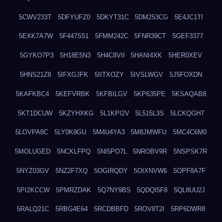
5CWV233T
5DFYUFZ0
5DKYT31C
5DM253CG
5E4JC1TI
5EXK7A7W
5F447S51
5FMM242C
5FNR39CT
5GEF3377
5GYKO7P3
5H18E5N3
5H4C8VII
5HANI4XK
5HER0XEV
5HNS21Z8
5IFXGJFK
5IITXOZY
5IVSLWGV
5J5FOXDN
5KAFKBC4
5KEFVRBK
5KFBILGV
5KP635PE
5KSAQAB8
5KT1DCUW
5KZYHXKG
5L1KPI2V
5L515L3S
5LCKQGH7
5LOVPA8C
5LY0K9GU
5M4U4YA3
5M8JMWFU
5MC4C6M0
5MOLUGED
5NCKLFPQ
5NI5PO7L
5NROBV9R
5NSPSK7R
5NYZ03GV
5NZ2F7XQ
5OGIRQDY
5OIXNVW6
5OPF8A7F
5PI2KCCW
5PMRZDAK
5Q7NY9BS
5QDQI5F8
5QL8UU2J
5RALQ21C
5RBG4E64
5RCDBBFD
5ROV8T2I
5RP6DWR8