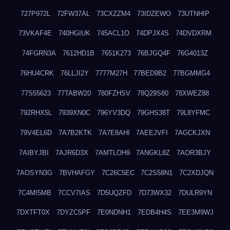
727P972L
72FW37AL
73CXZZM4
73IDZEWO
73UTNHIP
73VKAF4E
740HGIUK
745ACL1O
74DPJX4S
74DVDXRM
74FGRN3A
7612HD1B
7651K273
76BJGQ4F
76G4013Z
76HU4CRK
76LLJI2Y
7777M27H
77BED9B2
77BGMMG4
77S55623
77TABW20
780FZHSV
78Q29S80
78XWEZ88
792RHX5L
7939XN0C
796YV3DQ
79GHS38T
79L8YFMC
79V4EL6D
7A7B2KTK
7A7E8AHI
7AEEJVFI
7AGCKJXN
7AIBYJBI
7AJR6D3X
7AMTLOH9
7ANGKL8Z
7AOR3BJY
7AOSYN3G
7BVHAFGY
7C26C5EC
7C2S58N1
7C2XDJQN
7C4MI5MB
7CCV7IAS
7D5UQZFD
7D73WX32
7DULR9YN
7DXTFT0X
7DYZC5PF
7E0NDNH1
7EDB4H4S
7EE3M9WJ