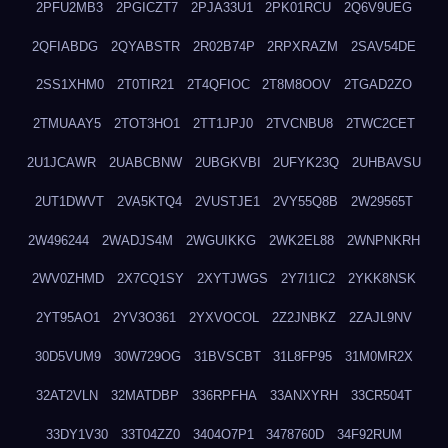
2PFU2MB3
2PGICZT7
2PJA33U1
2PK01RCU
2Q6V9UEG
2QFIABDG
2QYABSTR
2R02B74P
2RPXRAZM
2SAV54DE
2SS1XHM0
2T0TIR21
2T4QFIOC
2T8M8OOV
2TGAD2ZO
2TMUAAY5
2TOT3HO1
2TT1JPJ0
2TVCNBU8
2TWC2CET
2U1JCAWR
2UABCBNW
2UBGKVBI
2UFYK23Q
2UHBAVSU
2UT1DWVT
2VA5KTQ4
2VUSTJE1
2VY55Q8B
2W29565T
2W496244
2WADJS4M
2WGUIKKG
2WK2EL88
2WNPNKRH
2WV0ZHMD
2X7CQ1SY
2XYTJWGS
2Y7I1IC2
2YKK8NSK
2YT95AO1
2YV3O361
2YXVOCOL
2Z2JNBKZ
2ZAJL9NV
30D5VUM9
30W729OG
31BVSCBT
31L8FP95
31M0MR2X
32AT2VLN
32MATDBP
336RPFHA
33ANXYRH
33CR504T
33DY1V30
33T04ZZ0
3404O7P1
3478760D
34F92RUM