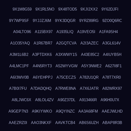
9X1M8G59
9X1RL5NO
9X48TOD5
9XJI2XX2
9Y62DJFI
9Y7WP9SF
9YJJZJ6M
9YK3DQGR
9YRZ89RG
9ZO0Q6RC
A04LTO96
A115BX97
A1935LIQ
A19VEO5I
A1FA9SH4
A1O35YAQ
A1R67BR7
A2GQTCVA
A2I3AZEC
A3GL614V
A3M1L6B2
A3PTDXK6
A3XWWY1S
A43E85C2
A4IUYB5H
A4LMC1PF
A4N5RYT3
A52WYVGW
A5Y3NWE2
A627I8F1
A6I3WV0B
A6YEHPPJ
A75CECZS
A782U1QR
A78T7XR0
A7B0I7FU
A7DADQHQ
A7RWE8NA
A7X6JATR
A82WRX97
A8LJWC6X
A8LOL4ZV
A90Z37DL
A913466R
A96H0U7X
A9GEP7N3
A9KIYWKO
A9QYINZC
AA3A68FM
AAEJWLHD
AAEZRZ0I
AAO3NKXF
AAVKTCB4
AB6S6UZH
ABAP8R3B