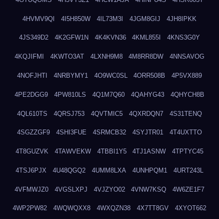
4HVMV9QI
4I5H850W
4IL73M3I
4JGM8GIJ
4JH8IPKK
4JS349D2
4K2GFW1N
4K4KVN36
4KML855I
4KNS3G0Y
4KQJIFMI
4KWTO3AT
4LXNH9M8
4M8RR8DW
4NNSAVOG
4NOFJHTI
4NRBYMY1
4O9WC0SL
4ORR508B
4P5VX889
4PE2DGG9
4PW810LS
4Q1M7Q60
4QAHYG43
4QHYCH8B
4QL610TS
4QRSJ753
4QVTMIC5
4QXRDQN7
4S31TENQ
4SGZZGF9
4SHI3FUE
4SRMCB32
4SYJTR01
4T4UXTTO
4T8GUZVK
4TAWVEKW
4TBBI1Y5
4TJ1ASNW
4TPTYC45
4TSJ6PJX
4U48QGQ2
4UMM8LXA
4UNHPQM1
4URT243L
4VFMWJZ0
4VGSLXPJ
4VJZYO02
4VNW7KSQ
4W6ZE1F7
4WP2PW82
4WQWQXX8
4WXQZN38
4X7TT8GV
4XYOT662