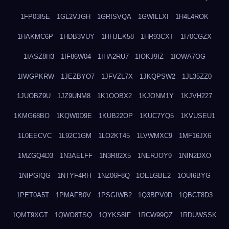
1FP03I5E
1GL2VJGH
1GRISVQA
1GWILLXI
1H4L4ROK
1HAKMC6P
1HDB3VUY
1HHJEK58
1HR93CXT
1I70CGZX
1IASZ8H3
1IF86W04
1IHA2RU7
1IOKJ9IZ
1IOWA7OG
1IWGPKRW
1JEZBYO7
1JFVZL7X
1JKQPSW2
1JL35ZZ0
1JUOBZ9U
1JZ9UNM8
1K1OOBX2
1KJONM1Y
1KJVH227
1KMG68BO
1KQW0D9E
1KUB22OP
1KUC7YQ5
1KVUSEU1
1L0EECVC
1L92C1GM
1LO2KT45
1LVWMXC9
1MF16JX6
1MZGQ4D3
1N3AELFF
1N3R82X5
1NERJOY9
1NIN2DXO
1NIPGIQG
1NTYF4RH
1NZ06F8Q
1OELGBE2
1OUI6BYG
1PET0A5T
1PMAFB0V
1PSGIWB2
1Q3BPV0D
1QBCT8D3
1QMT9XGT
1QWO8TSQ
1QYKS8IF
1RCW99QZ
1RDUWSSK