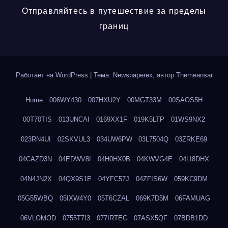
Отправляйтесь в путешествие за пределы
границ
Работает на WordPress
|
Тема: Newspaperex, автор
Themeansar
Home
006WY430
007HXU2Y
00MGT33M
00SAOS5H
00T70TIS
013UNCAI
0169XX1F
019K5LTP
01WS9NX2
023RN4UI
02SKVUL3
034UW6PW
03L7504Q
03ZRKE69
04CAZD3N
04EDWV8I
04H0HX0B
04KWVG4E
04LI8DHX
04N4JN2X
04QX9S1E
04YFC57J
04ZFIS6W
059KC9DM
05G55WBQ
05IXW4Y0
05T6CZAL
069K7D5M
06FAMUAG
06VLOMOD
0755T7I3
077IRTEG
07ASX5QF
07BDB1DD