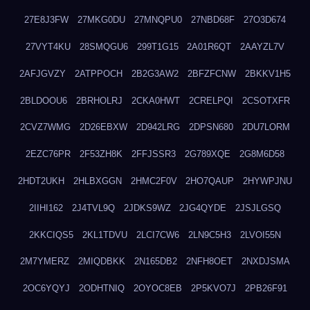
27E8J3FW
27MKG0DU
27MNQPU0
27NBD68F
27O3D674
27VYT4KU
28SMQGU6
299T1G15
2A01R6QT
2AAYZL7V
2AFJGVZY
2ATPPOCH
2B2G3AW2
2BFZFCNW
2BKKV1H5
2BLDOOU6
2BRHOLRJ
2CKA0HWT
2CRELPQI
2CSOTXFR
2CVZ7WMG
2D26EBXW
2D942LRG
2DPSN680
2DU7LORM
2EZC76PR
2F53ZH8K
2FFJSSR3
2G789XQE
2G8M6D58
2HDT2UKH
2HLBXGGN
2HMC2F0V
2HO7QAUP
2HYWPJNU
2IIHI162
2J4TVL9Q
2JDKS9WZ
2JG4QYDE
2JSJLGSQ
2KKCIQS5
2KL1TDVU
2LCI7CW6
2LN9C5H3
2LVOI55N
2M7YMERZ
2MIQDBKK
2N165DB2
2NFH8OET
2NXDJSMA
2OC6YQYJ
2ODHTNIQ
2OYOC8EB
2P5KVO7J
2PB26F91