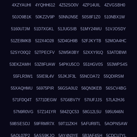
4XZYAUHI
4YQHH612
4Z52SO0V
4ZP14UIL
4ZVGSBH0
50JO9B1K
50KZ2V9P
50NNJN5E
50S8F1Z0
510NBX1W
5160U7JM
51D7XGKL
51JUGSIB
51MY24WU
51VJOSDY
51ZE8MKB
522X4O28
52D4GH9B
52FJKYTB
52MOA4HC
52SYO0Q2
52TPECFV
52W5K0BY
52XXY91Q
53ATDBWI
53EKZAMH
53Z8FUAW
54PKU5CO
551HGV0S
553WPS4S
55FLR3W1
55IE9L4V
55JKJF3L
55NCOA72
55QDIRSM
55XAQHMU
56975PIR
56GSA0U2
56QN3KEB
56SCV4BG
571FDQ4T
5771DEGW
57G6BV7Y
57IUFJJS
57LA2HJ6
57N9R0VG
57Z141YR
584ZQC53
58G12L5U
595U946N
59BSESDJ
59FRMR7X
59T11ZKH
5AFUR9TL
5AOPNSAW
5AQL07P2
5ASS9KJO
5AY4N3YE
5B3AF4SH
5CDCU7YL