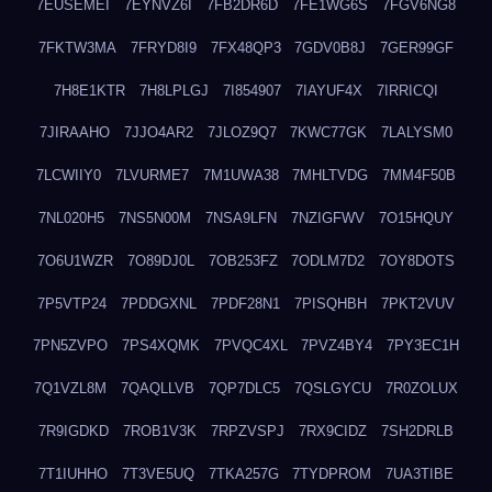
7EUSEMEI
7EYNVZ6I
7FB2DR6D
7FE1WG6S
7FGV6NG8
7FKTW3MA
7FRYD8I9
7FX48QP3
7GDV0B8J
7GER99GF
7H8E1KTR
7H8LPLGJ
7I854907
7IAYUF4X
7IRRICQI
7JIRAAHO
7JJO4AR2
7JLOZ9Q7
7KWC77GK
7LALYSM0
7LCWIIY0
7LVURME7
7M1UWA38
7MHLTVDG
7MM4F50B
7NL020H5
7NS5N00M
7NSA9LFN
7NZIGFWV
7O15HQUY
7O6U1WZR
7O89DJ0L
7OB253FZ
7ODLM7D2
7OY8DOTS
7P5VTP24
7PDDGXNL
7PDF28N1
7PISQHBH
7PKT2VUV
7PN5ZVPO
7PS4XQMK
7PVQC4XL
7PVZ4BY4
7PY3EC1H
7Q1VZL8M
7QAQLLVB
7QP7DLC5
7QSLGYCU
7R0ZOLUX
7R9IGDKD
7ROB1V3K
7RPZVSPJ
7RX9CIDZ
7SH2DRLB
7T1IUHHO
7T3VE5UQ
7TKA257G
7TYDPROM
7UA3TIBE