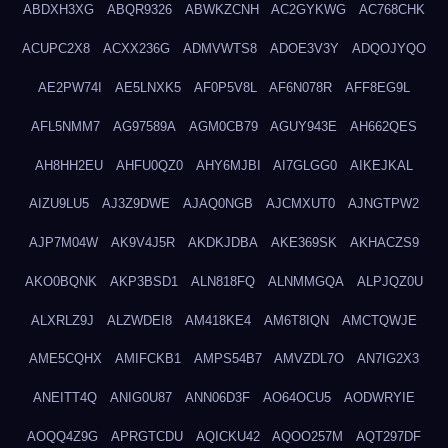
ABDXH3XG
ABQR9326
ABWKZCNH
AC2GYKWG
AC768CHK
ACUPC2X8
ACXX236G
ADMVWTS8
ADOE3V3Y
ADQOJYQO
AE2PW74I
AE5LNXK5
AF0P5V8L
AF6N078R
AFF8EG9L
AFL5NMM7
AG97589A
AGM0CB79
AGUY943E
AH662QES
AH8HH2EU
AHFU0QZ0
AHY6MJBI
AI7GLGG0
AIKEJKAL
AIZU9LU5
AJ3Z9DWE
AJAQ0NGB
AJCMXUT0
AJNGTPW2
AJP7M04W
AK9V4J5R
AKDKJDBA
AKE369SK
AKHACZS9
AKO0BQNK
AKP3BSD1
ALN818FQ
ALNMMGQA
ALPJQZ0U
ALXRLZ9J
ALZWDEI8
AM418KE4
AM6T8IQN
AMCTQWJE
AME5CQHX
AMIFCKB1
AMPS54B7
AMVZDL7O
AN7IG2X3
ANEITT4Q
ANIG0U87
ANN06D3F
AO64OCU5
AODWRYIE
AOQQ4Z9G
APRGTCDU
AQICKU42
AQOO257M
AQT297DF