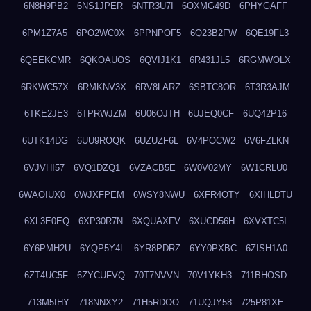
6N8H9PB2
6NS1JPER
6NTR3U7I
6OXMG49D
6PHYGAFF
6PM1Z7A5
6PO2WC0X
6PPNPOF5
6Q23B2FW
6QE19FL3
6QEEKCMR
6QKOAUOS
6QVIJ1K1
6R431JL5
6RGMWOLX
6RKWC57X
6RMKNV3X
6RV8LARZ
6SBTC8OR
6T3R3AJM
6TKE2JE3
6TPRWJZM
6U06OJTH
6UJEQ0CF
6UQ42P16
6UTK14DG
6UU9ROQK
6UZUZF6L
6V4POCW2
6V6FZLKN
6VJVHI57
6VQ1DZQ1
6VZACB5E
6W0V02MY
6W1CRLU0
6WAOIUX0
6WJXFPEM
6WSY8NWU
6XFR4OTY
6XIHLDTU
6XL3E0EQ
6XP30R7N
6XQUAXFV
6XUCD56H
6XVXTC5I
6Y6PMH2U
6YQP5Y4L
6YR8PDRZ
6YY0PXBC
6ZISH1A0
6ZT4UC5F
6ZYCUFVQ
70T7NVVN
70V1YKH3
711BHOSD
713M5IHY
718NNXY2
71H5RDOO
71UQJY58
725P81XE