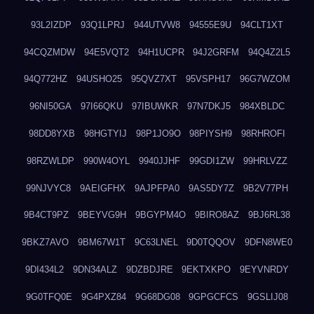
93L2IZDP
93Q1LPRJ
944UTVW8
94555E9U
94CLT1XT
94CQZMDW
94E5VQT2
94H1UCPR
94J2GRFM
94Q4Z2L5
94Q772HZ
94USHO25
95QVZ7XT
95VSPH17
96G7WZOM
96NI50GA
97I66QKU
97IBUWKR
97N7DKJ5
984XBLDC
98DD8YXB
98HGTYIJ
98P1JO9O
98PIYSH9
98RHROFI
98RZWLDP
990W4OYL
9940JJHF
99GDI1ZW
99HRLVZZ
99NJVYC8
9AEIGFHX
9AJPFPA0
9AS5DY7Z
9B2V77PH
9B4CT9PZ
9BEYVG9H
9BGYPM4O
9BIRO8AZ
9BJ6RL38
9BKZ7AVO
9BM67W1T
9C63LNEL
9D0TQQOV
9DFN8WE0
9DI434L2
9DN34ALZ
9DZBDJRE
9EKTXKPO
9EYVNRDY
9G0TFQ0E
9G4PXZ84
9G68DG08
9GPGCFCS
9GSLIJ08