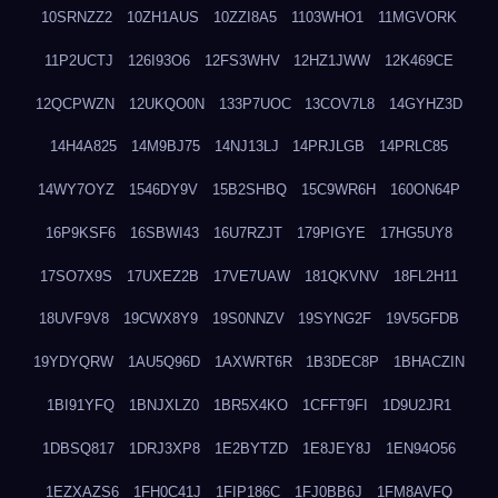
10SRNZZ2
10ZH1AUS
10ZZI8A5
1103WHO1
11MGVORK
11P2UCTJ
126I93O6
12FS3WHV
12HZ1JWW
12K469CE
12QCPWZN
12UKQO0N
133P7UOC
13COV7L8
14GYHZ3D
14H4A825
14M9BJ75
14NJ13LJ
14PRJLGB
14PRLC85
14WY7OYZ
1546DY9V
15B2SHBQ
15C9WR6H
160ON64P
16P9KSF6
16SBWI43
16U7RZJT
179PIGYE
17HG5UY8
17SO7X9S
17UXEZ2B
17VE7UAW
181QKVNV
18FL2H11
18UVF9V8
19CWX8Y9
19S0NNZV
19SYNG2F
19V5GFDB
19YDYQRW
1AU5Q96D
1AXWRT6R
1B3DEC8P
1BHACZIN
1BI91YFQ
1BNJXLZ0
1BR5X4KO
1CFFT9FI
1D9U2JR1
1DBSQ817
1DRJ3XP8
1E2BYTZD
1E8JEY8J
1EN94O56
1EZXAZS6
1FH0C41J
1FIP186C
1FJ0BB6J
1FM8AVFQ