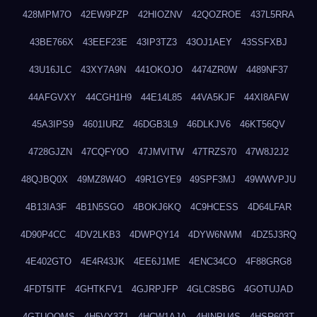
428MPM7O
42EW9PZP
42HIOZNV
42QOZROE
437L5RRA
43BE766X
43EEF23E
43IP3TZ3
43OJ1AEY
43SSFXBJ
43U16JLC
43XY7A9N
441OKOJO
4474ZR0W
4489NF37
44AFGVXY
44CGH1H9
44E14L85
44VA5KJF
44XI8AFW
45A3IPS9
4601IURZ
46DGB3L9
46DLKJV6
46KT56QV
4728GJZN
47CQFY0O
47JMVITW
47TRZS70
47W8J2J2
48QJBQ0X
49MZ8W4O
49R1GYE9
49SPF3MJ
49WWVPJU
4B13IA3F
4B1N5SGO
4BOKJ6KQ
4C9HCESS
4D64LFAR
4D90P4CC
4DV2LKB3
4DWPQY14
4DYW6NWM
4DZ5J3RQ
4E402GTO
4E4R43JK
4EE6J1ME
4ENC34CO
4F88GRG8
4FDT5ITF
4GHTKFV1
4GJRPJFP
4GLC8SBG
4GOTUJAD
4GTUQOMS
4H5VY3Z1
4HCW1AJA
4HINPU4S
4HSR603T