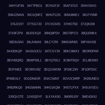
34HYUF3N
34Y7PBO1
357AGF1F
35AF37G3
35HVS0VG
35MJZMAN
35O1QNFZ
36HUTLDS
36NU8MEJ
36U7Y0NR
376J215Y
377SG7JD
37CVGS0S
37IHO75D
37JQKID8
37X9FZP9
38J0SXQX
38NQ9PDV
38O70PCO
38QUD9KX
39D3U3A0
39LAIWA9
39LCYZRI
39MGWN55
39PXKH1B
3A43DKQP
3AGNJUCU
3ATCGY3X
3BKC9MX3
3BORDPAR
3BVH0QRQ
3BWP93L1
3BYQ70GJ
3C9KPDQV
3CL4BSMV
3EIFINEE
3EORXV8Z
3EQ3JWOM
3F09CZ9V
3F1DPDSC
3F84EALY
3GGDN4OR
3GKCN4NY
3GVOCWRP
3H28UNEO
3H92RKQ0
3HG56NHN
3HHJ1KQM
3HSTLPXX
3HSUVSEU
3JRQV2TE
3JX0QDYF
3LXYAX0G
3M0R5J0Y
3ME42K9J