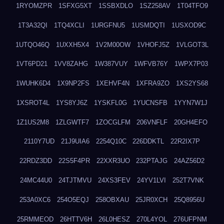
1RYOMZPR
1SFXG5XT
1SSBXDLO
1SZ258AV
1T04TFO9
1T3A32QI
1TQ4XCLI
1URGFNU5
1USMDQTI
1USXOD9C
1UTQO46Q
1UXXH5X4
1V2M00OW
1VHOFJ5Z
1VLGOT3L
1VT6PD21
1VV8ZAHG
1W387VUY
1WFVB76Y
1WPX7P03
1WUHK6D4
1X9NP2FS
1XEHVF4N
1XFRA9ZO
1XS2YS68
1XSROT4L
1YS8YJ6Z
1YSKFL0G
1YUCNSFB
1YYN7W1J
1Z1US2M8
1ZLGWTF7
1ZOCGLFM
206VNFLF
20GH4EFO
2110Y7UD
21J9UIA6
2254Q10C
226DDKTL
22R2IX7P
22RDZ3DD
22S5F4PR
22XXR3UO
232PTAJG
24AZ56D2
24MC44U0
24TJTMVU
24XS3FEV
24YV1LVI
252T7VNK
253A0XC6
254O5EQJ
258OBXAU
25JR0XCH
25Q8956U
25RMMEOD
26HTTV6H
26L0HESZ
270L4YOL
276UFPNM