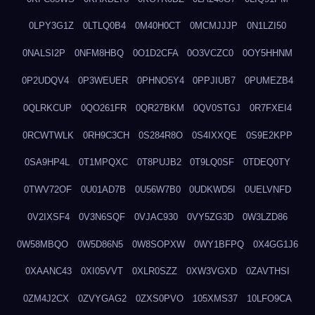
0LPY3G1Z
0LTLQ0B4
0M40H0CT
0MCMJJJP
0N1LZI50
0NALSI2P
0NFM8HBQ
0O1D2CFA
0O3VCZC0
0OY5HHNM
0P2UDQV4
0P3WEUER
0PHNO5Y4
0PPJIUB7
0PUMEZB4
0QLRKCUP
0QO261FR
0QR27BKM
0QV0STGJ
0R7FXEI4
0RCWTWLK
0RH9C3CH
0S284R8O
0S4IXXQE
0S9E2KPP
0SA9HP4L
0T1MPQXC
0T8PUJB2
0T9LQ0SF
0TDEQ0TY
0TWV72OF
0U01AD7B
0U56W7B0
0UDKWD5I
0UELVNFD
0V2IXSF4
0V3N6SQF
0VJAC930
0VY5ZG3D
0W3LZD86
0W58MBQO
0W5D86N5
0W8SOPXW
0WY1BFPQ
0X4GG1J6
0XAANC43
0XI05VVT
0XLR0SZZ
0XW3VGXD
0ZAVTHSI
0ZM4J2CX
0ZVYGAG2
0ZXS0PVO
105XMS37
10LFO9CA