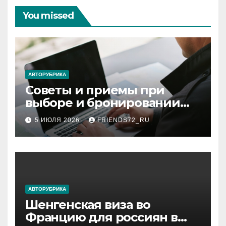
a
m
p
и
You missed
ss
p
ть
ni
ki
АВТОРУБРИКА
Советы и приемы при
выборе и бронировании
авиабилетов
5 ИЮЛЯ 2026
FRIENDS72_RU
АВТОРУБРИКА
Шенгенская виза во
Францию для россиян в