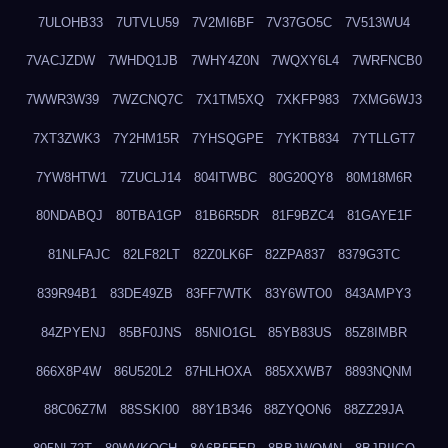
7ULOHB33
7UTVLU59
7V2MI6BF
7V37GO5C
7V513WU4
7VACJZDW
7WHDQ1JB
7WHY4Z0N
7WQXY6L4
7WRFNCB0
7WWR3W39
7WZCNQ7C
7X1TM5XQ
7XKFP983
7XMG6WJ3
7XT3ZWK3
7Y2HM15R
7YHSQGPE
7YKTB834
7YTLLGT7
7YW8HTW1
7ZUCLJ14
804ITWBC
80G20QY8
80M18M6R
80NDABQJ
80TBA1GP
81B6R5DR
81F9BZC4
81GAYE1F
81NLFAJC
82LF82LT
82Z0LK6F
82ZPA837
8379G3TC
839R94B1
83DE49ZB
83FF7WTK
83Y6WTO0
843AMPY3
84ZPYENJ
85BF0JNS
85NIO1GL
85YB83US
85Z8IMBR
866X8P4W
86U520L2
87HLHOXA
885XXWB7
8893NQNM
88C06Z7M
88SSKI00
88Y1B346
88ZYQON6
88ZZ29JA