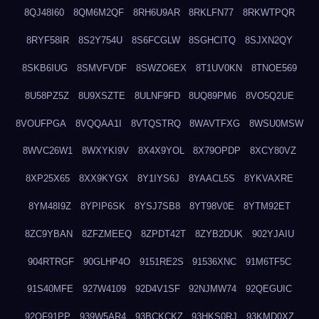
8QJ48I60
8QM6M2QF
8RH6U9AR
8RKLFN77
8RKWTPQR
8RYF58IR
8S2Y754U
8S6FCGLW
8SGHCITQ
8SJXN2QY
8SKB6IUG
8SMVFVDF
8SWZO6EX
8T1UV0KN
8TNOE569
8U58PZ5Z
8U9XSZTE
8ULNF9FD
8UQ89PM6
8VO5Q2UE
8VOUFPGA
8VQQAA1I
8VTQSTRQ
8WAVTFXG
8WSU0MSW
8WVC26W1
8WXYKI9V
8X4X9YOL
8X79OPDP
8XCY80VZ
8XP25X65
8XX9KYGX
8Y1IYS6J
8YAACL5S
8YKVAXRE
8YM48I9Z
8YPIP6SK
8YSJ7SB8
8YT98V0E
8YTM92ET
8ZC9YBAN
8ZFZMEEQ
8ZPDT42T
8ZYB2DUK
902YJAIU
904RTRGF
90GLHP4O
9151RE2S
91536XNC
91M6TF5C
91S40MFE
927W4109
92D4V1SF
92NJMW74
92QEGUIC
92QF91PP
939W5AR4
93BCKCKZ
93HKS0RJ
93KMD0XZ