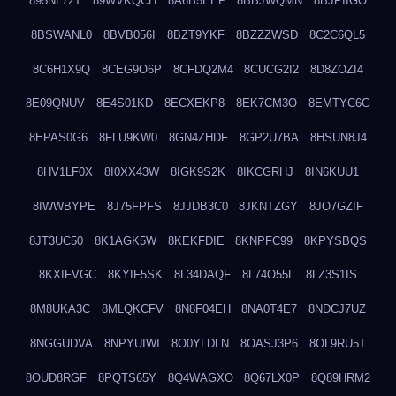
895NL72T
89WVKQCH
8A6B5EEP
8BBJWQMN
8BJPIIGO
8BSWANL0
8BVB056I
8BZT9YKF
8BZZZWSD
8C2C6QL5
8C6H1X9Q
8CEG9O6P
8CFDQ2M4
8CUCG2I2
8D8ZOZI4
8E09QNUV
8E4S01KD
8ECXEKP8
8EK7CM3O
8EMTYC6G
8EPAS0G6
8FLU9KW0
8GN4ZHDF
8GP2U7BA
8HSUN8J4
8HV1LF0X
8I0XX43W
8IGK9S2K
8IKCGRHJ
8IN6KUU1
8IWWBYPE
8J75FPFS
8JJDB3C0
8JKNTZGY
8JO7GZIF
8JT3UC50
8K1AGK5W
8KEKFDIE
8KNPFC99
8KPYSBQS
8KXIFVGC
8KYIF5SK
8L34DAQF
8L74O55L
8LZ3S1IS
8M8UKA3C
8MLQKCFV
8N8F04EH
8NA0T4E7
8NDCJ7UZ
8NGGUDVA
8NPYUIWI
8O0YLDLN
8OASJ3P6
8OL9RU5T
8OUD8RGF
8PQTS65Y
8Q4WAGXO
8Q67LX0P
8Q89HRM2