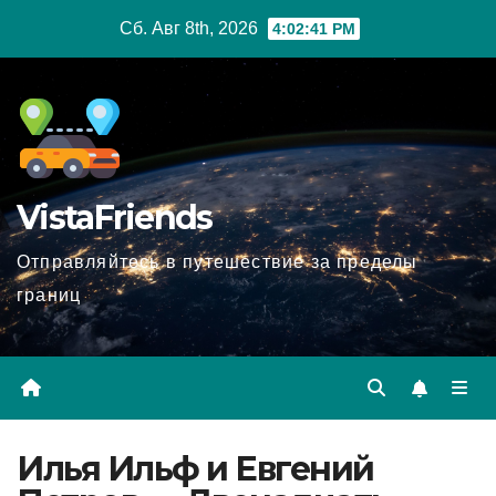
Перейти
Сб. Авг 8th, 2026
4:02:42 PM
к
содержимому
VistaFriends
Отправляйтесь в путешествие за пределы
границ
Илья Ильф и Евгений