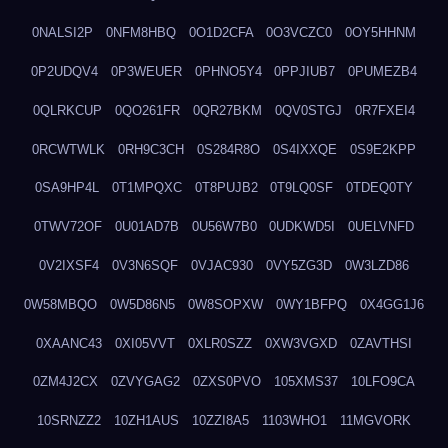
0NALSI2P
0NFM8HBQ
0O1D2CFA
0O3VCZC0
0OY5HHNM
0P2UDQV4
0P3WEUER
0PHNO5Y4
0PPJIUB7
0PUMEZB4
0QLRKCUP
0QO261FR
0QR27BKM
0QV0STGJ
0R7FXEI4
0RCWTWLK
0RH9C3CH
0S284R8O
0S4IXXQE
0S9E2KPP
0SA9HP4L
0T1MPQXC
0T8PUJB2
0T9LQ0SF
0TDEQ0TY
0TWV72OF
0U01AD7B
0U56W7B0
0UDKWD5I
0UELVNFD
0V2IXSF4
0V3N6SQF
0VJAC930
0VY5ZG3D
0W3LZD86
0W58MBQO
0W5D86N5
0W8SOPXW
0WY1BFPQ
0X4GG1J6
0XAANC43
0XI05VVT
0XLR0SZZ
0XW3VGXD
0ZAVTHSI
0ZM4J2CX
0ZVYGAG2
0ZXS0PVO
105XMS37
10LFO9CA
10SRNZZ2
10ZH1AUS
10ZZI8A5
1103WHO1
11MGVORK