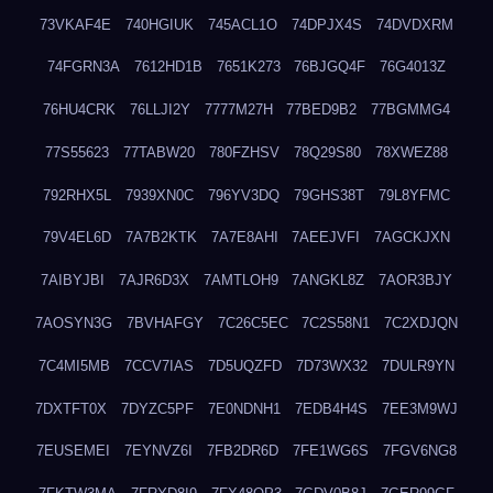
73VKAF4E
740HGIUK
745ACL1O
74DPJX4S
74DVDXRM
74FGRN3A
7612HD1B
7651K273
76BJGQ4F
76G4013Z
76HU4CRK
76LLJI2Y
7777M27H
77BED9B2
77BGMMG4
77S55623
77TABW20
780FZHSV
78Q29S80
78XWEZ88
792RHX5L
7939XN0C
796YV3DQ
79GHS38T
79L8YFMC
79V4EL6D
7A7B2KTK
7A7E8AHI
7AEEJVFI
7AGCKJXN
7AIBYJBI
7AJR6D3X
7AMTLOH9
7ANGKL8Z
7AOR3BJY
7AOSYN3G
7BVHAFGY
7C26C5EC
7C2S58N1
7C2XDJQN
7C4MI5MB
7CCV7IAS
7D5UQZFD
7D73WX32
7DULR9YN
7DXTFT0X
7DYZC5PF
7E0NDNH1
7EDB4H4S
7EE3M9WJ
7EUSEMEI
7EYNVZ6I
7FB2DR6D
7FE1WG6S
7FGV6NG8