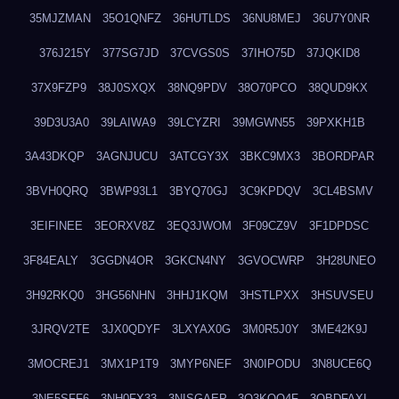
35MJZMAN
35O1QNFZ
36HUTLDS
36NU8MEJ
36U7Y0NR
376J215Y
377SG7JD
37CVGS0S
37IHO75D
37JQKID8
37X9FZP9
38J0SXQX
38NQ9PDV
38O70PCO
38QUD9KX
39D3U3A0
39LAIWA9
39LCYZRI
39MGWN55
39PXKH1B
3A43DKQP
3AGNJUCU
3ATCGY3X
3BKC9MX3
3BORDPAR
3BVH0QRQ
3BWP93L1
3BYQ70GJ
3C9KPDQV
3CL4BSMV
3EIFINEE
3EORXV8Z
3EQ3JWOM
3F09CZ9V
3F1DPDSC
3F84EALY
3GGDN4OR
3GKCN4NY
3GVOCWRP
3H28UNEO
3H92RKQ0
3HG56NHN
3HHJ1KQM
3HSTLPXX
3HSUVSEU
3JRQV2TE
3JX0QDYF
3LXYAX0G
3M0R5J0Y
3ME42K9J
3MOCREJ1
3MX1P1T9
3MYP6NEF
3N0IPODU
3N8UCE6Q
3NE5SFF6
3NH0FX33
3NISGAEP
3O3KQQ4F
3OBDFAXI