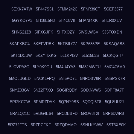
5EXK7A7W
5F447S51
5FMM242C
5FNR39CT
5GEF3377
5GYKO7P3
5H18E5N3
5H4C8VII
5HANI4XK
5HER0XEV
5HNS21Z8
5IFXGJFK
5IITXOZY
5IVSLWGV
5J5FOXDN
5KAFKBC4
5KEFVRBK
5KFBILGV
5KP635PE
5KSAQAB8
5KT1DCUW
5KZYHXKG
5L1KPI2V
5L515L3S
5LCKQGH7
5LOVPA8C
5LY0K9GU
5M4U4YA3
5M8JMWFU
5MC4C6M0
5MOLUGED
5NCKLFPQ
5NI5PO7L
5NROBV9R
5NSPSK7R
5NYZ03GV
5NZ2F7XQ
5OGIRQDY
5OIXNVW6
5OPF8A7F
5PI2KCCW
5PMRZDAK
5Q7NY9BS
5QDQI5F8
5QL8UU2J
5RALQ21C
5RBG4E64
5RCDBBFD
5ROV8T2I
5RP6DWR8
5RZ72FTS
5RZPCFKF
5RZQDHMO
5SNLKYWW
5ST3XE0K