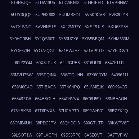
5T4RFJQE
5TDWI9U5
5TDWKNIX
5THBIEFD
5TVPRN5V
5UJY0QQ2
5UPNX603
5UUMB8OT
5V5K9CVS
5VB3LIYB
5VTXJVNC
5VVNNS1S
5XJ2MR7Y
5XSF9JLS
5XU6ZP3A
5Y0HCRBH
5Y1QS60T
5Y86UZX6
5YB5BBQM
5YHM530M
5YO667IH
5YO7ZQGL
5Z1BWJEZ
5Z1VP9TD
5ZYFJGV9
60IZ2Y44
60X8LPUK
62LJGRE8
6316UU0I
634ZKLU1
63MVU7SW
63SPQINX
63WDQUHH
63X60DYM
64996J11
659M6G4O
65TIBAG5
65TN6NPQ
65UV4E1K
660K94O5
663467JW
664ESOLH
664FNVV4
66C6U597
66NBHAON
675YBKS0
67T6PVX5
67UCAPT0
6899WHVC
68EZZKJQ
68OMB6UH
68PDCJPV
68QHDOI3
699GTUTR
69KWPV8F
69LSOT1W
69PLXGPN
69S53RP0
6A5ZOVTI
6A7TVFIW