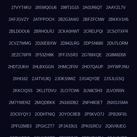
27VYT4KU
28SMQGU6
299T1G15
2A01R6QT
2AAYZL7V
2AFJGVZY
2ATPPOCH
2B2G3AW2
2BFZFCNW
2BKKV1H5
2BLDOOU6
2BRHOLRJ
2CKA0HWT
2CRELPQI
2CSOTXFR
2CVZ7WMG
2D26EBXW
2D942LRG
2DPSN680
2DU7LORM
2EZC76PR
2F53ZH8K
2FFJSSR3
2G789XQE
2G8M6D58
2HDT2UKH
2HLBXGGN
2HMC2F0V
2HO7QAUP
2HYWPJNU
2IIHI162
2J4TVL9Q
2JDKS9WZ
2JG4QYDE
2JSJLGSQ
2KKCIQS5
2KL1TDVU
2LCI7CW6
2LN9C5H3
2LVOI55N
2M7YMERZ
2MIQDBKK
2N165DB2
2NFH8OET
2NXDJSMA
2OC6YQYJ
2ODHTNIQ
2OYOC8EB
2P5KVO7J
2PB26F91
2PFU2MB3
2PGICZT7
2PJA33U1
2PK01RCU
2Q6V9UEG