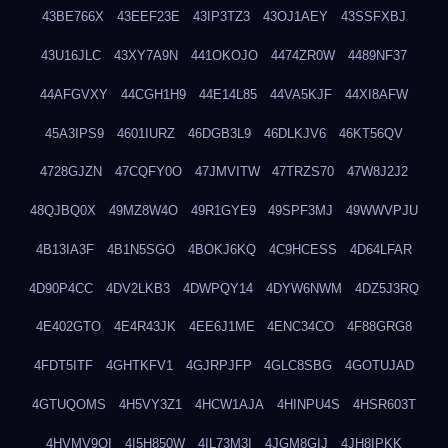
43BE766X
43EEF23E
43IP3TZ3
43OJ1AEY
43SSFXBJ
43U16JLC
43XY7A9N
441OKOJO
4474ZR0W
4489NF37
44AFGVXY
44CGH1H9
44E14L85
44VA5KJF
44XI8AFW
45A3IPS9
4601IURZ
46DGB3L9
46DLKJV6
46KT56QV
4728GJZN
47CQFY0O
47JMVITW
47TRZS70
47W8J2J2
48QJBQ0X
49MZ8W4O
49R1GYE9
49SPF3MJ
49WWVPJU
4B13IA3F
4B1N5SGO
4BOKJ6KQ
4C9HCESS
4D64LFAR
4D90P4CC
4DV2LKB3
4DWPQY14
4DYW6NWM
4DZ5J3RQ
4E402GTO
4E4R43JK
4EE6J1ME
4ENC34CO
4F88GRG8
4FDT5ITF
4GHTKFV1
4GJRPJFP
4GLC8SBG
4GOTUJAD
4GTUQOMS
4H5VY3Z1
4HCW1AJA
4HINPU4S
4HSR603T
4HVMV9QI
4I5H850W
4IL73M3I
4JGM8GIJ
4JH8IPKK