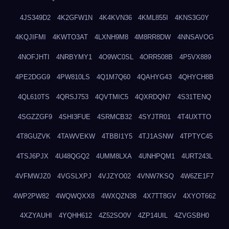
4JS349D2
4K2GFW1N
4K4KVN36
4KML855I
4KNS3G0Y
4KQJIFMI
4KWTO3AT
4LXNH9M8
4M8RR8DW
4NNSAVOG
4NOFJHTI
4NRBYMY1
4O9WC0SL
4ORR508B
4P5VX889
4PE2DGG9
4PW810LS
4Q1M7Q60
4QAHYG43
4QHYCH8B
4QL610TS
4QRSJ753
4QVTMIC5
4QXRDQN7
4S31TENQ
4SGZZGF9
4SHI3FUE
4SRMCB32
4SYJTR01
4T4UXTTO
4T8GUZVK
4TAWVEKW
4TBBI1Y5
4TJ1ASNW
4TPTYC45
4TSJ6PJX
4U48QGQ2
4UMM8LXA
4UNHPQM1
4URT243L
4VFMWJZ0
4VGSLXPJ
4VJZYO02
4VNW7KSQ
4W6ZE1F7
4WP2PW82
4WQWQXX8
4WXQZN38
4X7TT8GV
4XYOT662
4XZYAUHI
4YQHH612
4Z52SO0V
4ZP14UIL
4ZVGSBH0