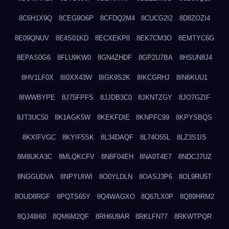
8C6H1X9Q
8CEG9O6P
8CFDQ2M4
8CUCG2I2
8D8ZOZI4
8E09QNUV
8E4S01KD
8ECXEKP8
8EK7CM3O
8EMTYC6G
8EPAS0G6
8FLU9KW0
8GN4ZHDF
8GP2U7BA
8HSUN8J4
8HV1LF0X
8I0XX43W
8IGK9S2K
8IKCGRHJ
8IN6KUU1
8IWWBYPE
8J75FPFS
8JJDB3C0
8JKNTZGY
8JO7GZIF
8JT3UC50
8K1AGK5W
8KEKFDIE
8KNPFC99
8KPYSBQS
8KXIFVGC
8KYIF5SK
8L34DAQF
8L74O55L
8LZ3S1IS
8M8UKA3C
8MLQKCFV
8N8F04EH
8NA0T4E7
8NDCJ7UZ
8NGGUDVA
8NPYUIWI
8O0YLDLN
8OASJ3P6
8OL9RU5T
8OUD8RGF
8PQTS65Y
8Q4WAGXO
8Q67LX0P
8Q89HRM2
8QJ48I60
8QM6M2QF
8RH6U9AR
8RKLFN77
8RKWTPQR