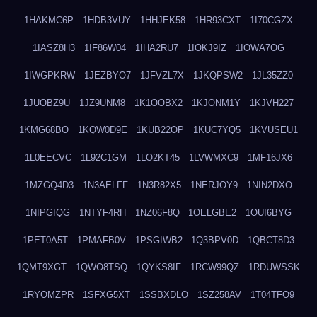
1HAKMC6P
1HDB3VUY
1HHJEK58
1HR93CXT
1I70CGZX
1IASZ8H3
1IF86W04
1IHA2RU7
1IOKJ9IZ
1IOWA7OG
1IWGPKRW
1JEZBYO7
1JFVZL7X
1JKQPSW2
1JL35ZZ0
1JUOBZ9U
1JZ9UNM8
1K1OOBX2
1KJONM1Y
1KJVH227
1KMG68BO
1KQW0D9E
1KUB22OP
1KUC7YQ5
1KVUSEU1
1L0EECVC
1L92C1GM
1LO2KT45
1LVWMXC9
1MF16JX6
1MZGQ4D3
1N3AELFF
1N3R82X5
1NERJOY9
1NIN2DXO
1NIPGIQG
1NTYF4RH
1NZ06F8Q
1OELGBE2
1OUI6BYG
1PET0A5T
1PMAFB0V
1PSGIWB2
1Q3BPV0D
1QBCT8D3
1QMT9XGT
1QWO8TSQ
1QYKS8IF
1RCW99QZ
1RDUWSSK
1RYOMZPR
1SFXG5XT
1SSBXDLO
1SZ258AV
1T04TFO9