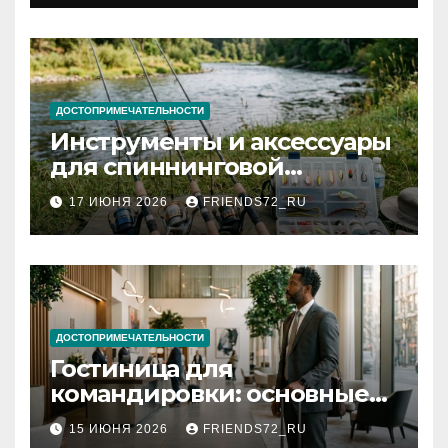
документов
ДОСТОПРИМЕЧАТЕЛЬНОСТИ
Инструменты и аксессуары
для спиннинговой
рыбалки: назначение и
17 ИЮНЯ 2026
FRIENDS72_RU
типы
ДОСТОПРИМЕЧАТЕЛЬНОСТИ
Гостиница для
командировки: основные
критерии выбора
15 ИЮНЯ 2026
FRIENDS72_RU