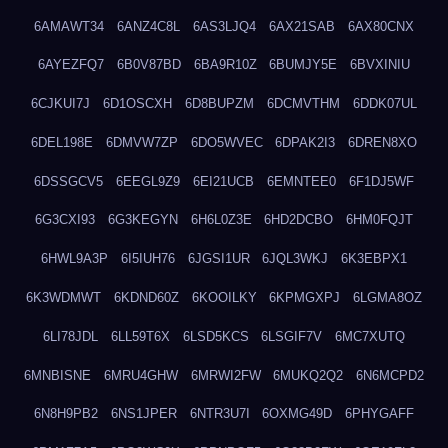
6AMAWT34
6ANZ4C8L
6AS3LJQ4
6AX21SAB
6AX80CNX
6AYEZFQ7
6B0V87BD
6BA9R10Z
6BUMJY5E
6BVXINIU
6CJKUI7J
6D1OSCXH
6D8BUPZM
6DCMVTHM
6DDK07UL
6DEL198E
6DMVW7ZP
6DO5WVEC
6DPAK2I3
6DREN8XO
6DSSGCV5
6EEGL9Z9
6EI21UCB
6EMNTEE0
6F1DJ5WF
6G3CXI93
6G3KEGYN
6H6L0Z3E
6HD2DCBO
6HM0FQJT
6HWL9A3P
6I5IUH76
6JGSI1UR
6JQL3WKJ
6K3EBPX1
6K3WDMWT
6KDND60Z
6KOOILKY
6KPMGXPJ
6LGMA8OZ
6LI78JDL
6LL59T6X
6LSD5KCS
6LSGIF7V
6MC7XUTQ
6MNBISNE
6MRU4GHW
6MRWI2FW
6MUKQ2Q2
6N6MCPD2
6N8H9PB2
6NS1JPER
6NTR3U7I
6OXMG49D
6PHYGAFF