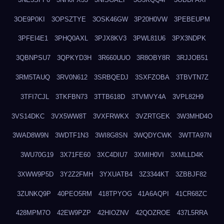
3OE9P0KI
3OPSZTYE
3OSK46GW
3P20H0VW
3PEBEUPM
3PFEI4E1
3PHQ0AXL
3PJX8KV3
3PWL81U6
3PX3NDPK
3QBNPSU7
3QPKYD3H
3R660UUO
3R8OBY8R
3RJJOB51
3RM5TAUQ
3RV0N612
3SRBQEDJ
3SXFZOBA
3TBVTN7Z
3TFI7CJL
3TKFBN73
3TTB618D
3TVMVY4A
3VPL82H9
3VS14DKC
3VX5WW8T
3VXFRWKX
3VZRTGEK
3W3MHD4O
3WAD8W9N
3WDTF1N3
3WI8G8SN
3WQDYCWK
3WTTA97N
3WU70G19
3X71FE60
3XC4DIU7
3XMIH0VI
3XMLLD4K
3XWW9P5D
3Y2Z2FMH
3YXUATB4
3Z3344KT
3ZBBJF82
3ZUNKQ9P
40PEO5RM
418TPYOG
41A6AQPI
41CR68ZC
428MPM7O
42EW9PZP
42HIOZNV
42QOZROE
437L5RRA