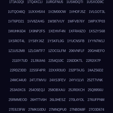
1T3A32QI
1TQ4XCLI
1URGFNU5
1USMDQTI
1USXOD9C
1UTQO46Q
1UXXH5X4
1V2M00OW
1VHOFJ5Z
1VLGOT3L
1VT6PD21
1VV8ZAHG
1W387VUY
1WFVB76Y
1WPX7P03
1WUHK6D4
1X9NP2FS
1XEHVF4N
1XFRA9ZO
1XS2YS68
1XSROT4L
1YS8YJ6Z
1YSKFL0G
1YUCNSFB
1YYN7W1J
1Z1US2M8
1ZLGWTF7
1ZOCGLFM
206VNFLF
20GH4EFO
2110Y7UD
21J9UIA6
2254Q10C
226DDKTL
22R2IX7P
22RDZ3DD
22S5F4PR
22XXR3UO
232PTAJG
24AZ56D2
24MC44U0
24TJTMVU
24XS3FEV
24YV1LVI
252T7VNK
253A0XC6
254O5EQJ
258OBXAU
25JR0XCH
25Q8956U
25RMMEOD
26HTTV6H
26L0HESZ
270L4YOL
276UFPNM
27E8J3FW
27MKG0DU
27MNQPU0
27NBD68F
27O3D674