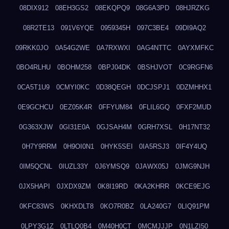
08DIX912
08EH3GS2
08EKQPQ9
08G6A3PD
08HJRZKG
08R2TE13
091V6YQE
0959345H
097C3BE4
09DI9AQ2
09RKK0JO
0A54G2WE
0A7RXWXI
0AG4NTTC
0AYXMFKC
0BO4RLHU
0BOHM258
0BPJ04DK
0BSHJVOT
0C9RGFN6
0CA5T1U9
0CMYI0KC
0D38QEGH
0DCJSPJ1
0DZMHHX1
0E9GCHCU
0EZ05K4R
0FFYUM84
0FLIL6GQ
0FXF2MUD
0G363XJW
0GI31E0A
0GJSAH4M
0GRH7XSL
0H17NT32
0H7Y9RRM
0H9OI0N1
0HYK5SEI
0IA5RSJ3
0IF4Y4UQ
0IM5QCNL
0IUZL33Y
0J6YMSQ9
0JAWX05J
0JMG9NJH
0JX5HAPI
0JXDX9ZM
0K8I19RD
0KA2KHRR
0KCE9EJG
0KFC83WS
0KHXDLT8
0KO7R0BZ
0LA240G7
0LIQ91PM
0LPY3G1Z
0LTLQ0B4
0M40H0CT
0MCMJJJP
0N1LZI50