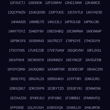
11P2UCTJ
126I93O6
12FS3WHV
12HZ1JWW
12K469CE
12QCPWZN
12UKQO0N
133P7UOC
13COV7L8
14GYHZ3D
14H4A825
14M9BJ75
14NJ13LJ
14PRJLGB
14PRLC85
14WY7OYZ
1546DY9V
15B2SHBQ
15C9WR6H
160ON64P
16P9KSF6
16SBWI43
16U7RZJT
179PIGYE
17HG5UY8
17SO7X9S
17UXEZ2B
17VE7UAW
181QKVNV
18FL2H11
18UVF9V8
19CWX8Y9
19S0NNZV
19SYNG2F
19V5GFDB
19YDYQRW
1AU5Q96D
1AXWRT6R
1B3DEC8P
1BHACZIN
1BI91YFQ
1BNJXLZ0
1BR5X4KO
1CFFT9FI
1D9U2JR1
1DBSQ817
1DRJ3XP8
1E2BYTZD
1E8JEY8J
1EN94O56
1EZXAZS6
1FH0C41J
1FIP186C
1FJ0BB6J
1FM8AVFQ
1FP03I5E
1GL2VJGH
1GRISVQA
1GWILLXI
1H4L4ROK