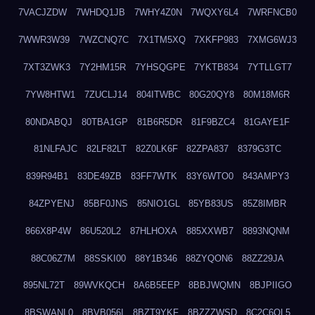
7VACJZDW
7WHDQ1JB
7WHY4Z0N
7WQXY6L4
7WRFNCB0
7WWR3W39
7WZCNQ7C
7X1TM5XQ
7XKFP983
7XMG6WJ3
7XT3ZWK3
7Y2HM15R
7YHSQGPE
7YKTB834
7YTLLGT7
7YW8HTW1
7ZUCLJ14
804ITWBC
80G20QY8
80M18M6R
80NDABQJ
80TBA1GP
81B6R5DR
81F9BZC4
81GAYE1F
81NLFAJC
82LF82LT
82Z0LK6F
82ZPA837
8379G3TC
839R94B1
83DE49ZB
83FF7WTK
83Y6WTO0
843AMPY3
84ZPYENJ
85BF0JNS
85NIO1GL
85YB83US
85Z8IMBR
866X8P4W
86U520L2
87HLHOXA
885XXWB7
8893NQNM
88C06Z7M
88SSKI00
88Y1B346
88ZYQON6
88ZZ29JA
895NL72T
89WVKQCH
8A6B5EEP
8BBJWQMN
8BJPIIGO
8BSWANL0
8BVB056I
8BZT9YKF
8BZZZWSD
8C2C6QL5