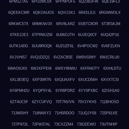
6PM1Z7A5
6PO2WC0X
6PPNPOF5
6Q23B2FW
6QE19FL3
6QEEKCMR
6QKOAUOS
6QVIJ1K1
6R431JL5
6RGMWOLX
6RKWC57X
6RMKNV3X
6RV8LARZ
6SBTC8OR
6T3R3AJM
6TKE2JE3
6TPRWJZM
6U06OJTH
6UJEQ0CF
6UQ42P16
6UTK14DG
6UU9ROQK
6UZUZF6L
6V4POCW2
6V6FZLKN
6VJVHI57
6VQ1DZQ1
6VZACB5E
6W0V02MY
6W1CRLU0
6WAOIUX0
6WJXFPEM
6WSY8NWU
6XFR4OTY
6XIHLDTU
6XL3E0EQ
6XP30R7N
6XQUAXFV
6XUCD56H
6XVXTC5I
6Y6PMH2U
6YQP5Y4L
6YR8PDRZ
6YY0PXBC
6ZISH1A0
6ZT4UC5F
6ZYCUFVQ
70T7NVVN
70V1YKH3
711BHOSD
713M5IHY
718NNXY2
71H5RDOO
71UQJY58
725P81XE
727P972L
72FW37AL
73CXZZM4
73IDZEWO
73UTNHIP