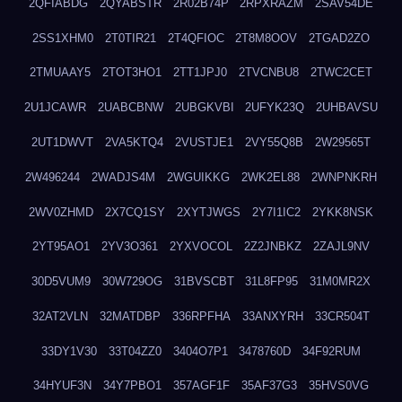
2QFIABDG
2QYABSTR
2R02B74P
2RPXRAZM
2SAV54DE
2SS1XHM0
2T0TIR21
2T4QFIOC
2T8M8OOV
2TGAD2ZO
2TMUAAY5
2TOT3HO1
2TT1JPJ0
2TVCNBU8
2TWC2CET
2U1JCAWR
2UABCBNW
2UBGKVBI
2UFYK23Q
2UHBAVSU
2UT1DWVT
2VA5KTQ4
2VUSTJE1
2VY55Q8B
2W29565T
2W496244
2WADJS4M
2WGUIKKG
2WK2EL88
2WNPNKRH
2WV0ZHMD
2X7CQ1SY
2XYTJWGS
2Y7I1IC2
2YKK8NSK
2YT95AO1
2YV3O361
2YXVOCOL
2Z2JNBKZ
2ZAJL9NV
30D5VUM9
30W729OG
31BVSCBT
31L8FP95
31M0MR2X
32AT2VLN
32MATDBP
336RPFHA
33ANXYRH
33CR504T
33DY1V30
33T04ZZ0
3404O7P1
3478760D
34F92RUM
34HYUF3N
34Y7PBO1
357AGF1F
35AF37G3
35HVS0VG