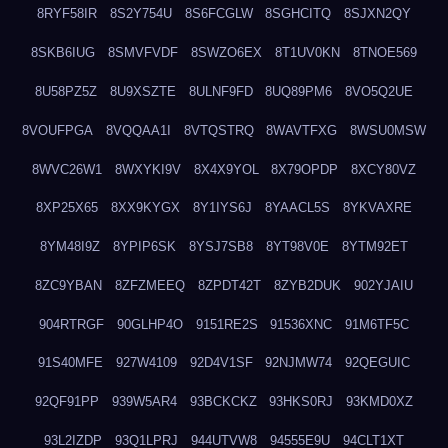
8RYF58IR
8S2Y754U
8S6FCGLW
8SGHCITQ
8SJXN2QY
8SKB6IUG
8SMVFVDF
8SWZO6EX
8T1UV0KN
8TNOE569
8U58PZ5Z
8U9XSZTE
8ULNF9FD
8UQ89PM6
8VO5Q2UE
8VOUFPGA
8VQQAA1I
8VTQSTRQ
8WAVTFXG
8WSU0MSW
8WVC26W1
8WXYKI9V
8X4X9YOL
8X79OPDP
8XCY80VZ
8XP25X65
8XX9KYGX
8Y1IYS6J
8YAACL5S
8YKVAXRE
8YM48I9Z
8YPIP6SK
8YSJ7SB8
8YT98V0E
8YTM92ET
8ZC9YBAN
8ZFZMEEQ
8ZPDT42T
8ZYB2DUK
902YJAIU
904RTRGF
90GLHP4O
9151RE2S
91536XNC
91M6TF5C
91S40MFE
927W4109
92D4V1SF
92NJMW74
92QEGUIC
92QF91PP
939W5AR4
93BCKCKZ
93HKS0RJ
93KMD0XZ
93L2IZDP
93Q1LPRJ
944UTVW8
94555E9U
94CLT1XT