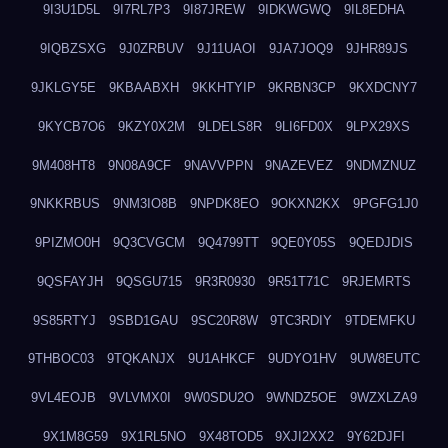
9I3U1D5L
9I7RL7P3
9I87JREW
9IDKWGWQ
9IL8EDHA
9IQBZSXG
9J0ZRBUV
9J11UAOI
9JA7JOQ9
9JHR89JS
9JKLGY5E
9KBAABXH
9KKHTYIP
9KRBN3CP
9KXDCNY7
9KYCB7O6
9KZY0X2M
9LDELS8R
9LI6FD0X
9LPX29XS
9M408HT8
9N08A9CF
9NAVVPPN
9NAZEVEZ
9NDMZNUZ
9NKKRBUS
9NM3IO8B
9NPDK8EO
9OKXN2KX
9PGFG1J0
9PIZMO0H
9Q3CVGCM
9Q4799TT
9QE0Y05S
9QEDJDIS
9QSFAYJH
9QSGU715
9R3R0930
9R51T71C
9RJEMRTS
9S85RTYJ
9SBD1GAU
9SC20R8W
9TC3RDIY
9TDEMFKU
9THBOC03
9TQKANJX
9U1AHKCF
9UDYO1HV
9UW8EUTC
9VL4EOJB
9VLVMX0I
9W0SDU2O
9WNDZ5OE
9WZXLZA9
9X1M8G59
9X1RL5NO
9X48TOD5
9XJI2XX2
9Y62DJFI