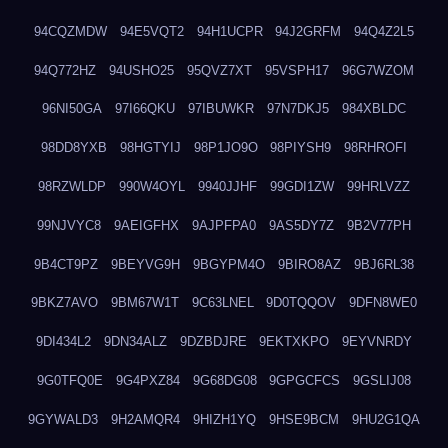
94CQZMDW
94E5VQT2
94H1UCPR
94J2GRFM
94Q4Z2L5
94Q772HZ
94USHO25
95QVZ7XT
95VSPH17
96G7WZOM
96NI50GA
97I66QKU
97IBUWKR
97N7DKJ5
984XBLDC
98DD8YXB
98HGTYIJ
98P1JO9O
98PIYSH9
98RHROFI
98RZWLDP
990W4OYL
9940JJHF
99GDI1ZW
99HRLVZZ
99NJVYC8
9AEIGFHX
9AJPFPA0
9AS5DY7Z
9B2V77PH
9B4CT9PZ
9BEYVG9H
9BGYPM4O
9BIRO8AZ
9BJ6RL38
9BKZ7AVO
9BM67W1T
9C63LNEL
9D0TQQOV
9DFN8WE0
9DI434L2
9DN34ALZ
9DZBDJRE
9EKTXKPO
9EYVNRDY
9G0TFQ0E
9G4PXZ84
9G68DG08
9GPGCFCS
9GSLIJ08
9GYWALD3
9H2AMQR4
9HIZH1YQ
9HSE9BCM
9HU2G1QA