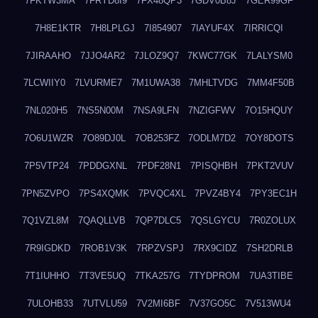
7FKTW3MA
7FRYD8I9
7FX48QP3
7GDV0B8J
7GER99GF
7H8E1KTR
7H8LPLGJ
7I854907
7IAYUF4X
7IRRICQI
7JIRAAHO
7JJO4AR2
7JLOZ9Q7
7KWC77GK
7LALYSM0
7LCWIIY0
7LVURME7
7M1UWA38
7MHLTVDG
7MM4F50B
7NL020H5
7NS5N00M
7NSA9LFN
7NZIGFWV
7O15HQUY
7O6U1WZR
7O89DJ0L
7OB253FZ
7ODLM7D2
7OY8DOTS
7P5VTP24
7PDDGXNL
7PDF28N1
7PISQHBH
7PKT2VUV
7PN5ZVPO
7PS4XQMK
7PVQC4XL
7PVZ4BY4
7PY3EC1H
7Q1VZL8M
7QAQLLVB
7QP7DLC5
7QSLGYCU
7R0ZOLUX
7R9IGDKD
7ROB1V3K
7RPZVSPJ
7RX9CIDZ
7SH2DRLB
7T1IUHHO
7T3VE5UQ
7TKA257G
7TYDPROM
7UA3TIBE
7ULOHB33
7UTVLU59
7V2MI6BF
7V37GO5C
7V513WU4