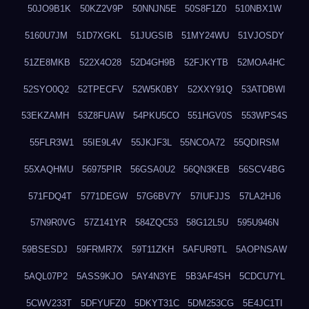
50JO9B1K
50KZ2V9P
50NNJN5E
50S8F1Z0
510NBX1W
5160U7JM
51D7XGKL
51JUGSIB
51MY24WU
51VJOSDY
51ZE8MKB
522X4O28
52D4GH9B
52FJKYTB
52MOA4HC
52SYO0Q2
52TPECFV
52W5K0BY
52XXY91Q
53ATDBWI
53EKZAMH
53Z8FUAW
54PKU5CO
551HGV0S
553WPS4S
55FLR3W1
55IE9L4V
55JKJF3L
55NCOA72
55QDIRSM
55XAQHMU
56975PIR
56GSA0U2
56QN3KEB
56SCV4BG
571FDQ4T
5771DEGW
57G6BV7Y
57IUFJJS
57LA2HJ6
57N9R0VG
57Z141YR
584ZQC53
58G12L5U
595U946N
59BSESDJ
59FRMR7X
59T11ZKH
5AFUR9TL
5AOPNSAW
5AQL07P2
5ASS9KJO
5AY4N3YE
5B3AF4SH
5CDCU7YL
5CWV233T
5DFYUFZ0
5DKYT31C
5DM253CG
5E4JC1TI