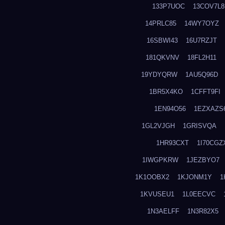
133P7UOC
13COV7L8
14PRLC85
14WY7OYZ
16SBWI43
16U7RZJT
181QKVNV
18FL2H11
19YDYQRW
1AU5Q96D
1BR5X4KO
1CFFT9FI
1EN94O56
1EZXAZS
1GL2VJGH
1GRISVQA
1HR93CXT
1I70CGZ
1IWGPKRW
1JEZBYO7
1K1OOBX2
1KJONM1Y
1
1KVUSEU1
1L0EECVC
1N3AELFF
1N3R82X5