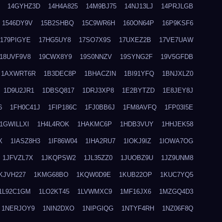
14GYHZ3D
14H4A825
14M9BJ75
14NJ13LJ
14PRJLGB
1546DY9V
15B2SHBQ
15C9WR6H
160ON64P
16P9KSF6
179PIGYE
17HG5UY8
17SO7X9S
17UXEZ2B
17VE7UAW
18UVF9V8
19CWX8Y9
19S0NNZV
19SYNG2F
19V5GFDB
1AXWRT6R
1B3DEC8P
1BHACZIN
1BI91YFQ
1BNJXLZ0
1D9U2JR1
1DBSQ817
1DRJ3XP8
1E2BYTZD
1E8JEY8J
6
1FH0C41J
1FIP186C
1FJ0BB6J
1FM8AVFQ
1FP03I5E
1GWILLXI
1H4L4ROK
1HAKMC6P
1HDB3VUY
1HHJEK58
X
1IASZ8H3
1IF86W04
1IHA2RU7
1IOKJ9IZ
1IOWA7OG
1JFVZL7X
1JKQPSW2
1JL35ZZ0
1JUOBZ9U
1JZ9UNM8
KJVH227
1KMG68BO
1KQW0D9E
1KUB22OP
1KUC7YQ5
1L92C1GM
1LO2KT45
1LVWMXC9
1MF16JX6
1MZGQ4D3
1NERJOY9
1NIN2DXO
1NIPGIQG
1NTYF4RH
1NZ06F8Q