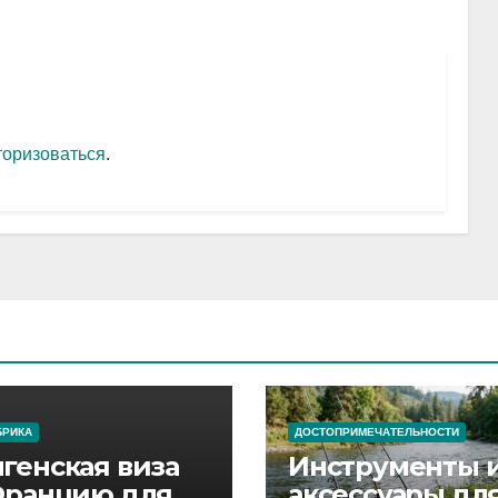
торизоваться
.
БРИКА
ДОСТОПРИМЕЧАТЕЛЬНОСТИ
генская виза
Инструменты 
Францию для
аксессуары дл