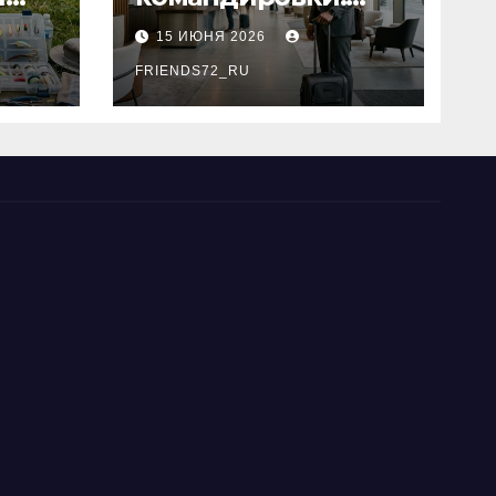
основные
15 ИЮНЯ 2026
критерии выбора
типы
FRIENDS72_RU