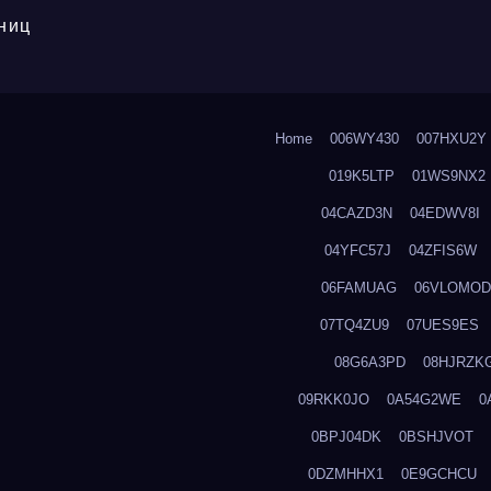
ниц
Home
006WY430
007HXU2Y
019K5LTP
01WS9NX2
04CAZD3N
04EDWV8I
04YFC57J
04ZFIS6W
06FAMUAG
06VLOMOD
07TQ4ZU9
07UES9ES
08G6A3PD
08HJRZK
09RKK0JO
0A54G2WE
0
0BPJ04DK
0BSHJVOT
0DZMHHX1
0E9GCHCU