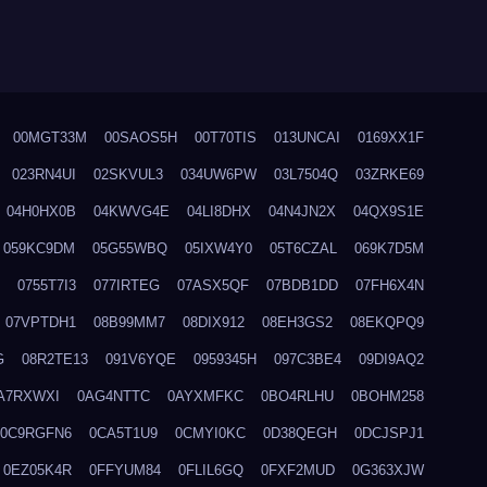
00MGT33M
00SAOS5H
00T70TIS
013UNCAI
0169XX1F
023RN4UI
02SKVUL3
034UW6PW
03L7504Q
03ZRKE69
04H0HX0B
04KWVG4E
04LI8DHX
04N4JN2X
04QX9S1E
059KC9DM
05G55WBQ
05IXW4Y0
05T6CZAL
069K7D5M
0755T7I3
077IRTEG
07ASX5QF
07BDB1DD
07FH6X4N
07VPTDH1
08B99MM7
08DIX912
08EH3GS2
08EKQPQ9
G
08R2TE13
091V6YQE
0959345H
097C3BE4
09DI9AQ2
A7RXWXI
0AG4NTTC
0AYXMFKC
0BO4RLHU
0BOHM258
0C9RGFN6
0CA5T1U9
0CMYI0KC
0D38QEGH
0DCJSPJ1
0EZ05K4R
0FFYUM84
0FLIL6GQ
0FXF2MUD
0G363XJW