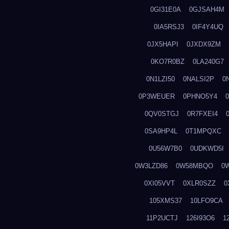
0GI31E0A
0GJSAH4M
0IA5RSJ3
0IF4Y4UQ
0JX5HAPI
0JXDX9ZM
0KO7R0BZ
0LA240G7
0N1LZI50
0NALSI2P
0
0P3WEUER
0PHNO5Y4
0QV0STGJ
0R7FXEI4
0SA9HP4L
0T1MPQXC
0U56W7B0
0UDKWD5I
0W3LZD86
0W58MBQO
0
0XI05VVT
0XLR0SZZ
0
105XMS37
10LFO9CA
11P2UCTJ
126I93O6
1