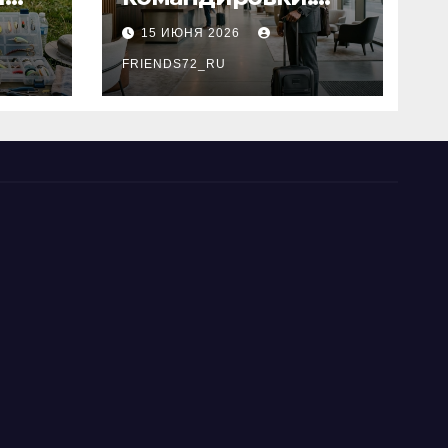
основные
15 ИЮНЯ 2026
критерии выбора
типы
FRIENDS72_RU