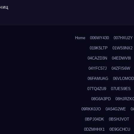
ниц
Home
006WY430
007HXU2Y
019K5LTP
01WS9NX2
04CAZD3N
04EDWV8I
04YFC57J
04ZFIS6W
06FAMUAG
06VLOMOD
07TQ4ZU9
07UES9ES
08G6A3PD
08HJRZK
09RKK0JO
0A54G2WE
0
0BPJ04DK
0BSHJVOT
0DZMHHX1
0E9GCHCU