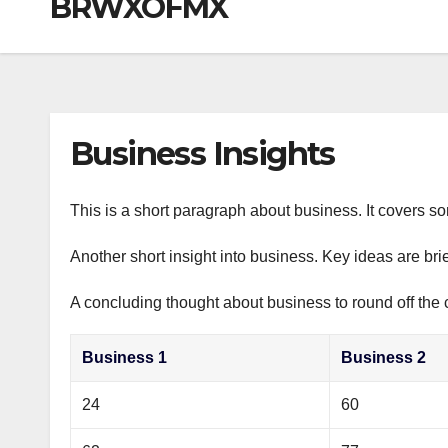
BRWXOFMX
р
a
i
A
а
m
k
p
в
i
p
и
т
Business Insights
ь
This is a short paragraph about business. It covers s
Another short insight into business. Key ideas are bri
A concluding thought about business to round off the 
Business 1
Business 2
24
60