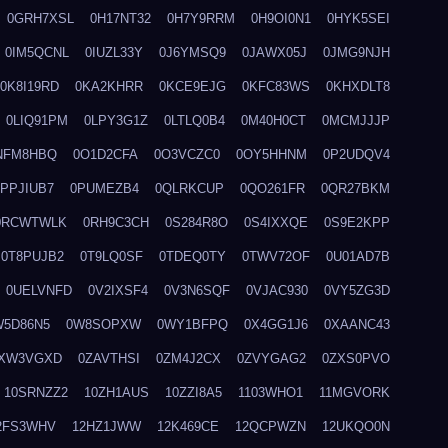
0GRH7XSL
0H17NT32
0H7Y9RRM
0H9OI0N1
0HYK5SEI
0IM5QCNL
0IUZL33Y
0J6YMSQ9
0JAWX05J
0JMG9NJH
0K8I19RD
0KA2KHRR
0KCE9EJG
0KFC83WS
0KHXDLT8
0LIQ91PM
0LPY3G1Z
0LTLQ0B4
0M40H0CT
0MCMJJJP
NFM8HBQ
0O1D2CFA
0O3VCZC0
0OY5HHNM
0P2UDQV4
0PPJIUB7
0PUMEZB4
0QLRKCUP
0QO261FR
0QR27BKM
0RCWTWLK
0RH9C3CH
0S284R8O
0S4IXXQE
0S9E2KPP
0T8PUJB2
0T9LQ0SF
0TDEQ0TY
0TWV72OF
0U01AD7B
0UELVNFD
0V2IXSF4
0V3N6SQF
0VJAC930
0VY5ZG3D
W5D86N5
0W8SOPXW
0WY1BFPQ
0X4GG1J6
0XAANC43
XW3VGXD
0ZAVTHSI
0ZM4J2CX
0ZVYGAG2
0ZXS0PVO
10SRNZZ2
10ZH1AUS
10ZZI8A5
1103WHO1
11MGVORK
2FS3WHV
12HZ1JWW
12K469CE
12QCPWZN
12UKQO0N