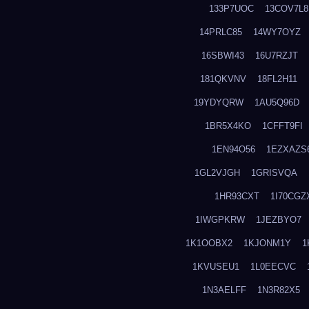
133P7UOC
13COV7L8
14PRLC85
14WY7OYZ
16SBWI43
16U7RZJT
181QKVNV
18FL2H11
19YDYQRW
1AU5Q96D
1BR5X4KO
1CFFT9FI
1EN94O56
1EZXAZS
1GL2VJGH
1GRISVQA
1HR93CXT
1I70CGZ
1IWGPKRW
1JEZBYO7
1K1OOBX2
1KJONM1Y
1
1KVUSEU1
1L0EECVC
1N3AELFF
1N3R82X5