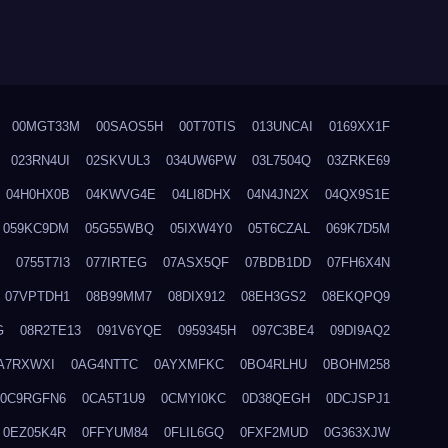
00MGT33M
00SAOS5H
00T70TIS
013UNCAI
0169XX1F
023RN4UI
02SKVUL3
034UW6PW
03L7504Q
03ZRKE69
04H0HX0B
04KWVG4E
04LI8DHX
04N4JN2X
04QX9S1E
059KC9DM
05G55WBQ
05IXW4Y0
05T6CZAL
069K7D5M
0755T7I3
077IRTEG
07ASX5QF
07BDB1DD
07FH6X4N
07VPTDH1
08B99MM7
08DIX912
08EH3GS2
08EKQPQ9
G
08R2TE13
091V6YQE
0959345H
097C3BE4
09DI9AQ2
A7RXWXI
0AG4NTTC
0AYXMFKC
0BO4RLHU
0BOHM258
0C9RGFN6
0CA5T1U9
0CMYI0KC
0D38QEGH
0DCJSPJ1
0EZ05K4R
0FFYUM84
0FLIL6GQ
0FXF2MUD
0G363XJW