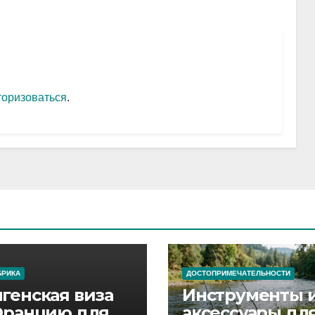
торизоваться
.
БРИКА
ДОСТОПРИМЕЧАТЕЛЬНОСТИ
генская виза
Инструменты 
Францию для
аксессуары дл