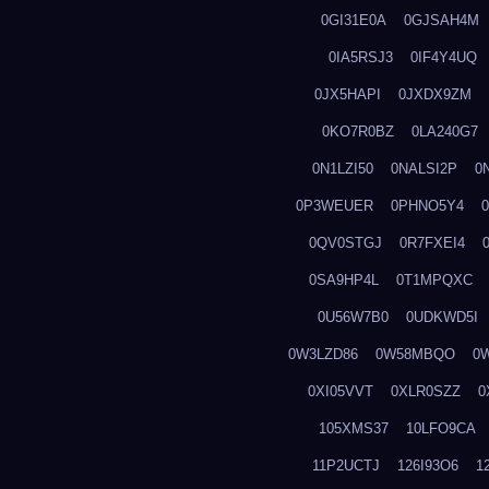
0GI31E0A
0GJSAH4M
0IA5RSJ3
0IF4Y4UQ
0JX5HAPI
0JXDX9ZM
0KO7R0BZ
0LA240G7
0N1LZI50
0NALSI2P
0
0P3WEUER
0PHNO5Y4
0QV0STGJ
0R7FXEI4
0SA9HP4L
0T1MPQXC
0U56W7B0
0UDKWD5I
0W3LZD86
0W58MBQO
0
0XI05VVT
0XLR0SZZ
0
105XMS37
10LFO9CA
11P2UCTJ
126I93O6
1