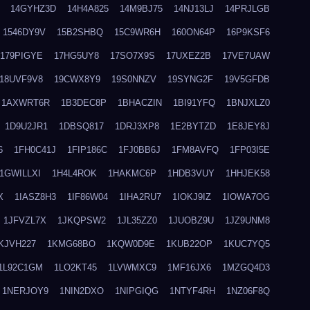
14GYHZ3D
14H4A825
14M9BJ75
14NJ13LJ
14PRJLGB
1546DY9V
15B2SHBQ
15C9WR6H
160ON64P
16P9KSF6
179PIGYE
17HG5UY8
17SO7X9S
17UXEZ2B
17VE7UAW
18UVF9V8
19CWX8Y9
19S0NNZV
19SYNG2F
19V5GFDB
1AXWRT6R
1B3DEC8P
1BHACZIN
1BI91YFQ
1BNJXLZ0
1D9U2JR1
1DBSQ817
1DRJ3XP8
1E2BYTZD
1E8JEY8J
6
1FH0C41J
1FIP186C
1FJ0BB6J
1FM8AVFQ
1FP03I5E
1GWILLXI
1H4L4ROK
1HAKMC6P
1HDB3VUY
1HHJEK58
X
1IASZ8H3
1IF86W04
1IHA2RU7
1IOKJ9IZ
1IOWA7OG
1JFVZL7X
1JKQPSW2
1JL35ZZ0
1JUOBZ9U
1JZ9UNM8
KJVH227
1KMG68BO
1KQW0D9E
1KUB22OP
1KUC7YQ5
1L92C1GM
1LO2KT45
1LVWMXC9
1MF16JX6
1MZGQ4D3
1NERJOY9
1NIN2DXO
1NIPGIQG
1NTYF4RH
1NZ06F8Q