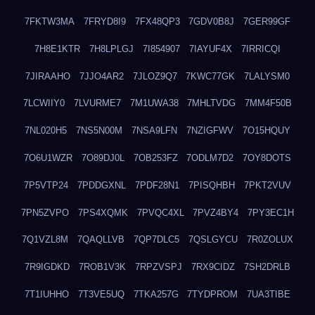
7FKTW3MA
7FRYD8I9
7FX48QP3
7GDV0B8J
7GER99GF
7H8E1KTR
7H8LPLGJ
7I854907
7IAYUF4X
7IRRICQI
7JIRAAHO
7JJO4AR2
7JLOZ9Q7
7KWC77GK
7LALYSM0
7LCWIIY0
7LVURME7
7M1UWA38
7MHLTVDG
7MM4F50B
7NL020H5
7NS5N00M
7NSA9LFN
7NZIGFWV
7O15HQUY
7O6U1WZR
7O89DJ0L
7OB253FZ
7ODLM7D2
7OY8DOTS
7P5VTP24
7PDDGXNL
7PDF28N1
7PISQHBH
7PKT2VUV
7PN5ZVPO
7PS4XQMK
7PVQC4XL
7PVZ4BY4
7PY3EC1H
7Q1VZL8M
7QAQLLVB
7QP7DLC5
7QSLGYCU
7R0ZOLUX
7R9IGDKD
7ROB1V3K
7RPZVSPJ
7RX9CIDZ
7SH2DRLB
7T1IUHHO
7T3VE5UQ
7TKA257G
7TYDPROM
7UA3TIBE