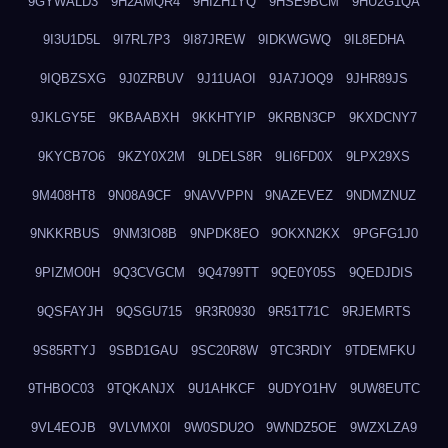
9GYWALD3
9H2AMQR4
9HIZH1YQ
9HSE9BCM
9HU2G1QA
9I3U1D5L
9I7RL7P3
9I87JREW
9IDKWGWQ
9IL8EDHA
9IQBZSXG
9J0ZRBUV
9J11UAOI
9JA7JOQ9
9JHR89JS
9JKLGY5E
9KBAABXH
9KKHTYIP
9KRBN3CP
9KXDCNY7
9KYCB7O6
9KZY0X2M
9LDELS8R
9LI6FD0X
9LPX29XS
9M408HT8
9N08A9CF
9NAVVPPN
9NAZEVEZ
9NDMZNUZ
9NKKRBUS
9NM3IO8B
9NPDK8EO
9OKXN2KX
9PGFG1J0
9PIZMO0H
9Q3CVGCM
9Q4799TT
9QE0Y05S
9QEDJDIS
9QSFAYJH
9QSGU715
9R3R0930
9R51T71C
9RJEMRTS
9S85RTYJ
9SBD1GAU
9SC20R8W
9TC3RDIY
9TDEMFKU
9THBOC03
9TQKANJX
9U1AHKCF
9UDYO1HV
9UW8EUTC
9VL4EOJB
9VLVMX0I
9W0SDU2O
9WNDZ5OE
9WZXLZA9