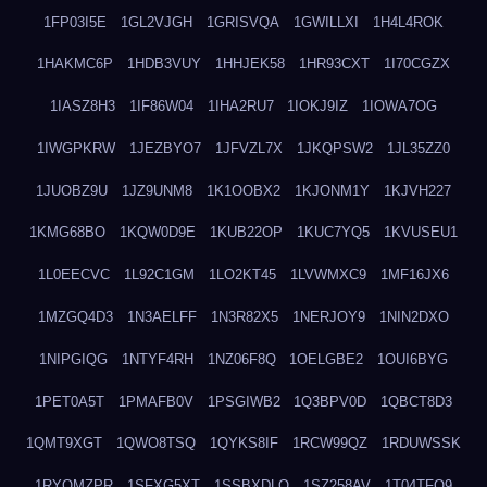
1FP03I5E
1GL2VJGH
1GRISVQA
1GWILLXI
1H4L4ROK
1HAKMC6P
1HDB3VUY
1HHJEK58
1HR93CXT
1I70CGZX
1IASZ8H3
1IF86W04
1IHA2RU7
1IOKJ9IZ
1IOWA7OG
1IWGPKRW
1JEZBYO7
1JFVZL7X
1JKQPSW2
1JL35ZZ0
1JUOBZ9U
1JZ9UNM8
1K1OOBX2
1KJONM1Y
1KJVH227
1KMG68BO
1KQW0D9E
1KUB22OP
1KUC7YQ5
1KVUSEU1
1L0EECVC
1L92C1GM
1LO2KT45
1LVWMXC9
1MF16JX6
1MZGQ4D3
1N3AELFF
1N3R82X5
1NERJOY9
1NIN2DXO
1NIPGIQG
1NTYF4RH
1NZ06F8Q
1OELGBE2
1OUI6BYG
1PET0A5T
1PMAFB0V
1PSGIWB2
1Q3BPV0D
1QBCT8D3
1QMT9XGT
1QWO8TSQ
1QYKS8IF
1RCW99QZ
1RDUWSSK
1RYOMZPR
1SFXG5XT
1SSBXDLO
1SZ258AV
1T04TFO9