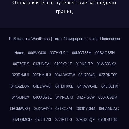
Отправляйтесь в путешествие за пределы
границ
Работает на WordPress
|
Тема: Newspaperex, автор
Themeansar
Home
006WY430
007HXU2Y
00MGT33M
00SAOS5H
00T70TIS
013UNCAI
0169XX1F
019K5LTP
01WS9NX2
023RN4UI
02SKVUL3
034UW6PW
03L7504Q
03ZRKE69
04CAZD3N
04EDWV8I
04H0HX0B
04KWVG4E
04LI8DHX
04N4JN2X
04QX9S1E
04YFC57J
04ZFIS6W
059KC9DM
05G55WBQ
05IXW4Y0
05T6CZAL
069K7D5M
06FAMUAG
06VLOMOD
0755T7I3
077IRTEG
07ASX5QF
07BDB1DD