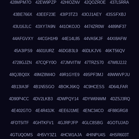
428MPM7O
42EW9PZP
42HIOZNV
42QOZROE
437L5RRA
43BE766X
43EEF23E
43IP3TZ3
43OJ1AEY
43SSFXBJ
43U16JLC
43XY7A9N
441OKOJO
4474ZR0W
4489NF37
44AFGVXY
44CGH1H9
44E14L85
44VA5KJF
44XI8AFW
45A3IPS9
4601IURZ
46DGB3L9
46DLKJV6
46KT56QV
4728GJZN
47CQFY0O
47JMVITW
47TRZS70
47W8J2J2
48QJBQ0X
49MZ8W4O
49R1GYE9
49SPF3MJ
49WWVPJU
4B13IA3F
4B1N5SGO
4BOKJ6KQ
4C9HCESS
4D64LFAR
4D90P4CC
4DV2LKB3
4DWPQY14
4DYW6NWM
4DZ5J3RQ
4E402GTO
4E4R43JK
4EE6J1ME
4ENC34CO
4F88GRG8
4FDT5ITF
4GHTKFV1
4GJRPJFP
4GLC8SBG
4GOTUJAD
4GTUQOMS
4H5VY3Z1
4HCW1AJA
4HINPU4S
4HSR603T