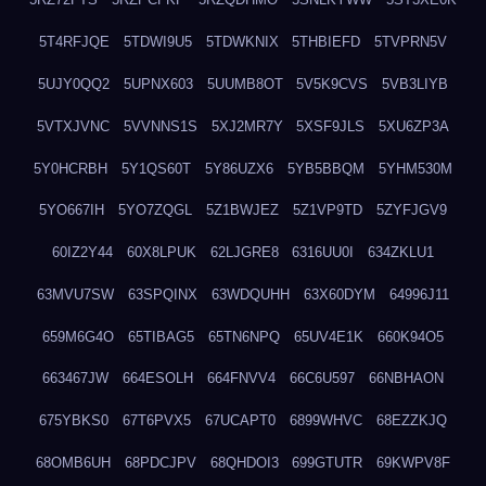
5T4RFJQE
5TDWI9U5
5TDWKNIX
5THBIEFD
5TVPRN5V
5UJY0QQ2
5UPNX603
5UUMB8OT
5V5K9CVS
5VB3LIYB
5VTXJVNC
5VVNNS1S
5XJ2MR7Y
5XSF9JLS
5XU6ZP3A
5Y0HCRBH
5Y1QS60T
5Y86UZX6
5YB5BBQM
5YHM530M
5YO667IH
5YO7ZQGL
5Z1BWJEZ
5Z1VP9TD
5ZYFJGV9
60IZ2Y44
60X8LPUK
62LJGRE8
6316UU0I
634ZKLU1
63MVU7SW
63SPQINX
63WDQUHH
63X60DYM
64996J11
659M6G4O
65TIBAG5
65TN6NPQ
65UV4E1K
660K94O5
663467JW
664ESOLH
664FNVV4
66C6U597
66NBHAON
675YBKS0
67T6PVX5
67UCAPT0
6899WHVC
68EZZKJQ
68OMB6UH
68PDCJPV
68QHDOI3
699GTUTR
69KWPV8F