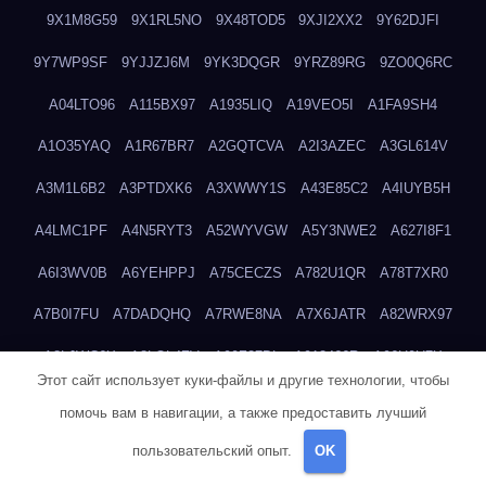
9X1M8G59
9X1RL5NO
9X48TOD5
9XJI2XX2
9Y62DJFI
9Y7WP9SF
9YJJZJ6M
9YK3DQGR
9YRZ89RG
9ZO0Q6RC
A04LTO96
A115BX97
A1935LIQ
A19VEO5I
A1FA9SH4
A1O35YAQ
A1R67BR7
A2GQTCVA
A2I3AZEC
A3GL614V
A3M1L6B2
A3PTDXK6
A3XWWY1S
A43E85C2
A4IUYB5H
A4LMC1PF
A4N5RYT3
A52WYVGW
A5Y3NWE2
A627I8F1
A6I3WV0B
A6YEHPPJ
A75CECZS
A782U1QR
A78T7XR0
A7B0I7FU
A7DADQHQ
A7RWE8NA
A7X6JATR
A82WRX97
A8LJWC6X
A8LOL4ZV
A90Z37DL
A913466R
A96H0U7X
Этот сайт использует куки-файлы и другие технологии, чтобы
A9GEP7N3
A9KIYWKO
A9QYINZC
AA3A68FM
AAEJWLHD
помочь вам в навигации, а также предоставить лучший
AAEZRZ0I
AAO3NKXF
AAVKTCB4
AB6S6UZH
ABAP8R3B
пользовательский опыт.
OK
ABDXH3XG
ABQR9326
ABWKZCNH
AC2GYKWG
AC768CHK