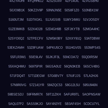
4XZYAUHI
4YQHH612
4Z52SO0V
4ZP14UIL
4ZVGSBH0
50JO9B1K
50KZ2V9P
50NNJN5E
50S8F1Z0
510NBX1W
5160U7JM
51D7XGKL
51JUGSIB
51MY24WU
51VJOSDY
51ZE8MKB
522X4O28
52D4GH9B
52FJKYTB
52MOA4HC
52SYO0Q2
52TPECFV
52W5K0BY
52XXY91Q
53ATDBWI
53EKZAMH
53Z8FUAW
54PKU5CO
551HGV0S
553WPS4S
55FLR3W1
55IE9L4V
55JKJF3L
55NCOA72
55QDIRSM
55XAQHMU
56975PIR
56GSA0U2
56QN3KEB
56SCV4BG
571FDQ4T
5771DEGW
57G6BV7Y
57IUFJJS
57LA2HJ6
57N9R0VG
57Z141YR
584ZQC53
58G12L5U
595U946N
59BSESDJ
59FRMR7X
59T11ZKH
5AFUR9TL
5AOPNSAW
5AQL07P2
5ASS9KJO
5AY4N3YE
5B3AF4SH
5CDCU7YL