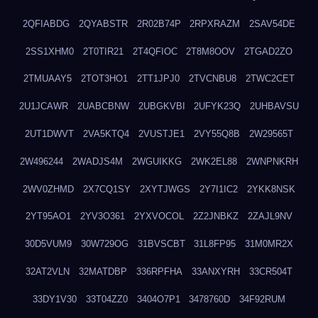
2QFIABDG
2QYABSTR
2R02B74P
2RPXRAZM
2SAV54DE
2SS1XHM0
2T0TIR21
2T4QFIOC
2T8M8OOV
2TGAD2ZO
2TMUAAY5
2TOT3HO1
2TT1JPJ0
2TVCNBU8
2TWC2CET
2U1JCAWR
2UABCBNW
2UBGKVBI
2UFYK23Q
2UHBAVSU
2UT1DWVT
2VA5KTQ4
2VUSTJE1
2VY55Q8B
2W29565T
2W496244
2WADJS4M
2WGUIKKG
2WK2EL88
2WNPNKRH
2WV0ZHMD
2X7CQ1SY
2XYTJWGS
2Y7I1IC2
2YKK8NSK
2YT95AO1
2YV3O361
2YXVOCOL
2Z2JNBKZ
2ZAJL9NV
30D5VUM9
30W729OG
31BVSCBT
31L8FP95
31M0MR2X
32AT2VLN
32MATDBP
336RPFHA
33ANXYRH
33CR504T
33DY1V30
33T04ZZ0
3404O7P1
3478760D
34F92RUM