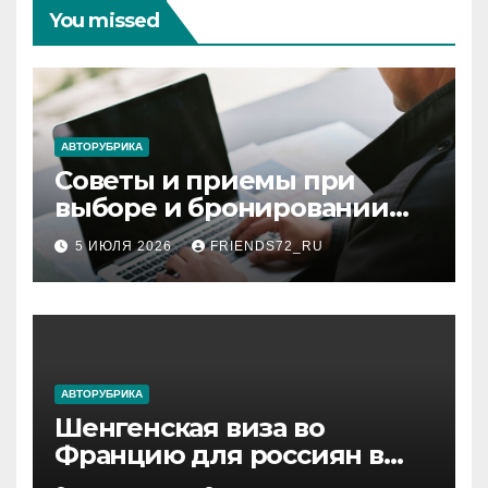
You missed
АВТОРУБРИКА
Советы и приемы при
выборе и бронировании
авиабилетов
5 ИЮЛЯ 2026
FRIENDS72_RU
АВТОРУБРИКА
Шенгенская виза во
Францию для россиян в
2026 году: сроки от 3 дней