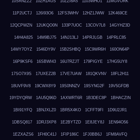
10SRNZZ2
10ZH1AUS
10ZZI8A5
1103WHO1
11MGVORK
11P2UCTJ
126I93O6
12FS3WHV
12HZ1JWW
12K469CE
12QCPWZN
12UKQO0N
133P7UOC
13COV7L8
14GYHZ3D
14H4A825
14M9BJ75
14NJ13LJ
14PRJLGB
14PRLC85
14WY7OYZ
1546DY9V
15B2SHBQ
15C9WR6H
160ON64P
16P9KSF6
16SBWI43
16U7RZJT
179PIGYE
17HG5UY8
17SO7X9S
17UXEZ2B
17VE7UAW
181QKVNV
18FL2H11
18UVF9V8
19CWX8Y9
19S0NNZV
19SYNG2F
19V5GFDB
19YDYQRW
1AU5Q96D
1AXWRT6R
1B3DEC8P
1BHACZIN
1BI91YFQ
1BNJXLZ0
1BR5X4KO
1CFFT9FI
1D9U2JR1
1DBSQ817
1DRJ3XP8
1E2BYTZD
1E8JEY8J
1EN94O56
1EZXAZS6
1FH0C41J
1FIP186C
1FJ0BB6J
1FM8AVFQ