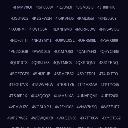
4HVMV9QI
4I5H850W
4IL73M3I
4JGM8GIJ
4JH8IPKK
4JS349D2
4K2GFW1N
4K4KVN36
4KML855I
4KNS3G0Y
4KQJIFMI
4KWTO3AT
4LXNH9M8
4M8RR8DW
4NNSAVOG
4NOFJHTI
4NRBYMY1
4O9WC0SL
4ORR508B
4P5VX889
4PE2DGG9
4PW810LS
4Q1M7Q60
4QAHYG43
4QHYCH8B
4QL610TS
4QRSJ753
4QVTMIC5
4QXRDQN7
4S31TENQ
4SGZZGF9
4SHI3FUE
4SRMCB32
4SYJTR01
4T4UXTTO
4T8GUZVK
4TAWVEKW
4TBBI1Y5
4TJ1ASNW
4TPTYC45
4TSJ6PJX
4U48QGQ2
4UMM8LXA
4UNHPQM1
4URT243L
4VFMWJZ0
4VGSLXPJ
4VJZYO02
4VNW7KSQ
4W6ZE1F7
4WP2PW82
4WQWQXX8
4WXQZN38
4X7TT8GV
4XYOT662