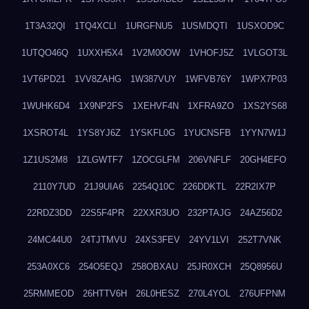
1T3A32QI
1TQ4XCLI
1URGFNU5
1USMDQTI
1USXOD9C
1UTQO46Q
1UXXH5X4
1V2M00OW
1VHOFJ5Z
1VLGOT3L
1VT6PD21
1VV8ZAHG
1W387VUY
1WFVB76Y
1WPX7P03
1WUHK6D4
1X9NP2FS
1XEHVF4N
1XFRA9ZO
1XS2YS68
1XSROT4L
1YS8YJ6Z
1YSKFL0G
1YUCNSFB
1YYN7W1J
1Z1US2M8
1ZLGWTF7
1ZOCGLFM
206VNFLF
20GH4EFO
2110Y7UD
21J9UIA6
2254Q10C
226DDKTL
22R2IX7P
22RDZ3DD
22S5F4PR
22XXR3UO
232PTAJG
24AZ56D2
24MC44U0
24TJTMVU
24XS3FEV
24YV1LVI
252T7VNK
253A0XC6
254O5EQJ
258OBXAU
25JR0XCH
25Q8956U
25RMMEOD
26HTTV6H
26L0HESZ
270L4YOL
276UFPNM