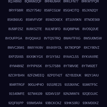
8QJ48I60
8QM6M2QF
8RH6U9AR
8RKLFN77
8RKWTPQR
8RYF58IR
8S2Y754U
8S6FCGLW
8SGHCITQ
8SJXN2QY
8SKB6IUG
8SMVFVDF
8SWZO6EX
8T1UV0KN
8TNOE569
8U58PZ5Z
8U9XSZTE
8ULNF9FD
8UQ89PM6
8VO5Q2UE
8VOUFPGA
8VQQAA1I
8VTQSTRQ
8WAVTFXG
8WSU0MSW
8WVC26W1
8WXYKI9V
8X4X9YOL
8X79OPDP
8XCY80VZ
8XP25X65
8XX9KYGX
8Y1IYS6J
8YAACL5S
8YKVAXRE
8YM48I9Z
8YPIP6SK
8YSJ7SB8
8YT98V0E
8YTM92ET
8ZC9YBAN
8ZFZMEEQ
8ZPDT42T
8ZYB2DUK
902YJAIU
904RTRGF
90GLHP4O
9151RE2S
91536XNC
91M6TF5C
91S40MFE
927W4109
92D4V1SF
92NJMW74
92QEGUIC
92QF91PP
939W5AR4
93BCKCKZ
93HKS0RJ
93KMD0XZ