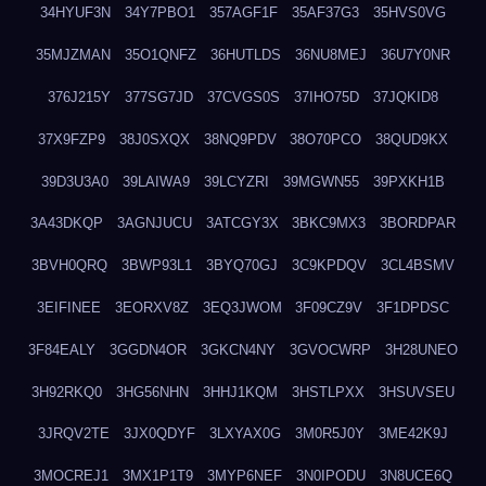
34HYUF3N
34Y7PBO1
357AGF1F
35AF37G3
35HVS0VG
35MJZMAN
35O1QNFZ
36HUTLDS
36NU8MEJ
36U7Y0NR
376J215Y
377SG7JD
37CVGS0S
37IHO75D
37JQKID8
37X9FZP9
38J0SXQX
38NQ9PDV
38O70PCO
38QUD9KX
39D3U3A0
39LAIWA9
39LCYZRI
39MGWN55
39PXKH1B
3A43DKQP
3AGNJUCU
3ATCGY3X
3BKC9MX3
3BORDPAR
3BVH0QRQ
3BWP93L1
3BYQ70GJ
3C9KPDQV
3CL4BSMV
3EIFINEE
3EORXV8Z
3EQ3JWOM
3F09CZ9V
3F1DPDSC
3F84EALY
3GGDN4OR
3GKCN4NY
3GVOCWRP
3H28UNEO
3H92RKQ0
3HG56NHN
3HHJ1KQM
3HSTLPXX
3HSUVSEU
3JRQV2TE
3JX0QDYF
3LXYAX0G
3M0R5J0Y
3ME42K9J
3MOCREJ1
3MX1P1T9
3MYP6NEF
3N0IPODU
3N8UCE6Q