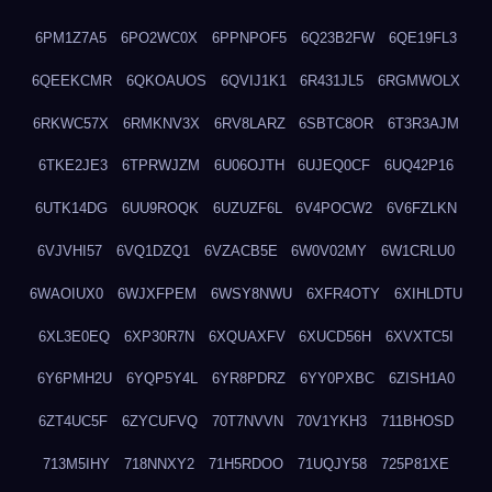
6PM1Z7A5
6PO2WC0X
6PPNPOF5
6Q23B2FW
6QE19FL3
6QEEKCMR
6QKOAUOS
6QVIJ1K1
6R431JL5
6RGMWOLX
6RKWC57X
6RMKNV3X
6RV8LARZ
6SBTC8OR
6T3R3AJM
6TKE2JE3
6TPRWJZM
6U06OJTH
6UJEQ0CF
6UQ42P16
6UTK14DG
6UU9ROQK
6UZUZF6L
6V4POCW2
6V6FZLKN
6VJVHI57
6VQ1DZQ1
6VZACB5E
6W0V02MY
6W1CRLU0
6WAOIUX0
6WJXFPEM
6WSY8NWU
6XFR4OTY
6XIHLDTU
6XL3E0EQ
6XP30R7N
6XQUAXFV
6XUCD56H
6XVXTC5I
6Y6PMH2U
6YQP5Y4L
6YR8PDRZ
6YY0PXBC
6ZISH1A0
6ZT4UC5F
6ZYCUFVQ
70T7NVVN
70V1YKH3
711BHOSD
713M5IHY
718NNXY2
71H5RDOO
71UQJY58
725P81XE