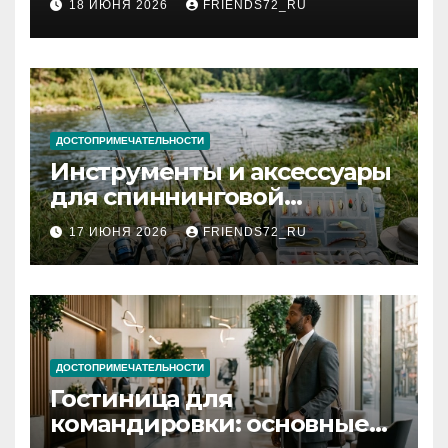
18 ИЮНЯ 2026
FRIENDS72_RU
и список необходимых
документов
ДОСТОПРИМЕЧАТЕЛЬНОСТИ
Инструменты и аксессуары
для спиннинговой
рыбалки: назначение и
17 ИЮНЯ 2026
FRIENDS72_RU
типы
ДОСТОПРИМЕЧАТЕЛЬНОСТИ
Гостиница для
командировки: основные