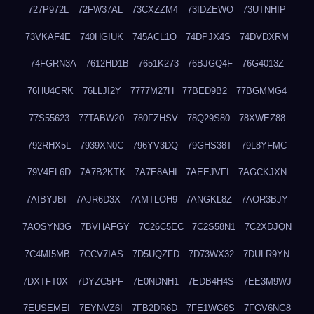
727P972L
72FW37AL
73CXZZM4
73IDZEWO
73UTNHIP
73VKAF4E
740HGIUK
745ACL1O
74DPJX4S
74DVDXRM
74FGRN3A
7612HD1B
7651K273
76BJGQ4F
76G4013Z
76HU4CRK
76LLJI2Y
7777M27H
77BED9B2
77BGMMG4
77S55623
77TABW20
780FZHSV
78Q29S80
78XWEZ88
792RHX5L
7939XN0C
796YV3DQ
79GHS38T
79L8YFMC
79V4EL6D
7A7B2KTK
7A7E8AHI
7AEEJVFI
7AGCKJXN
7AIBYJBI
7AJR6D3X
7AMTLOH9
7ANGKL8Z
7AOR3BJY
7AOSYN3G
7BVHAFGY
7C26C5EC
7C2S58N1
7C2XDJQN
7C4MI5MB
7CCV7IAS
7D5UQZFD
7D73WX32
7DULR9YN
7DXTFT0X
7DYZC5PF
7E0NDNH1
7EDB4H4S
7EE3M9WJ
7EUSEMEI
7EYNVZ6I
7FB2DR6D
7FE1WG6S
7FGV6NG8