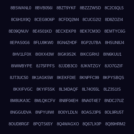
8BSWANL0
8BVB056I
8BZT9YKF
8BZZZWSD
8C2C6QL5
8C6H1X9Q
8CEG9O6P
8CFDQ2M4
8CUCG2I2
8D8ZOZI4
8E09QNUV
8E4S01KD
8ECXEKP8
8EK7CM3O
8EMTYC6G
8EPAS0G6
8FLU9KW0
8GN4ZHDF
8GP2U7BA
8HSUN8J4
8HV1LF0X
8I0XX43W
8IGK9S2K
8IKCGRHJ
8IN6KUU1
8IWWBYPE
8J75FPFS
8JJDB3C0
8JKNTZGY
8JO7GZIF
8JT3UC50
8K1AGK5W
8KEKFDIE
8KNPFC99
8KPYSBQS
8KXIFVGC
8KYIF5SK
8L34DAQF
8L74O55L
8LZ3S1IS
8M8UKA3C
8MLQKCFV
8N8F04EH
8NA0T4E7
8NDCJ7UZ
8NGGUDVA
8NPYUIWI
8O0YLDLN
8OASJ3P6
8OL9RU5T
8OUD8RGF
8PQTS65Y
8Q4WAGXO
8Q67LX0P
8Q89HRM2