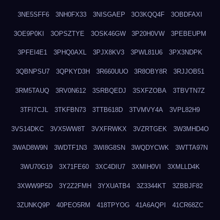
3NE5SFF6
3NH0FX33
3NISGAEP
3O3KQQ4F
3OBDFAXI
3OE9P0KI
3OPSZTYE
3OSK46GW
3P20H0VW
3PEBEUPM
3PFEI4E1
3PHQ0AXL
3PJX8KV3
3PWL81U6
3PX3NDPK
3QBNPSU7
3QPKYD3H
3R660UUO
3R8OBY8R
3RJJOB51
3RM5TAUQ
3RV0N612
3SRBQEDJ
3SXFZOBA
3TBVTN7Z
3TFI7CJL
3TKFBN73
3TTB618D
3TVMVY4A
3VPL82H9
3VS14DKC
3VX5WW8T
3VXFRWKX
3VZRTGEK
3W3MHD4O
3WAD8W9N
3WDTF1N3
3WI8G8SN
3WQDYCWK
3WTTA97N
3WU70G19
3X71FE60
3XC4DIU7
3XMIH0VI
3XMLLD4K
3XWW9P5D
3Y2Z2FMH
3YXUATB4
3Z3344KT
3ZBBJF82
3ZUNKQ9P
40PEO5RM
418TPYOG
41A6AQPI
41CR68ZC