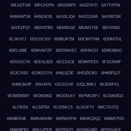
69LSOT1W
69PLXGPN
69S53RP0
6A5ZOVTI
6A7TVFIW
6AMAWT34
6ANZ4C8L
6AS3LJQ4
6AX21SAB
6AX80CNX
6AYEZFQ7
6B0V87BD
6BA9R10Z
6BUMJY5E
6BVXINIU
6CJKUI7J
6D1OSCXH
6D8BUPZM
6DCMVTHM
6DDK07UL
6DEL198E
6DMVW7ZP
6DO5WVEC
6DPAK2I3
6DREN8XO
6DSSGCV5
6EEGL9Z9
6EI21UCB
6EMNTEE0
6F1DJ5WF
6G3CXI93
6G3KEGYN
6H6L0Z3E
6HD2DCBO
6HM0FQJT
6HWL9A3P
6I5IUH76
6JGSI1UR
6JQL3WKJ
6K3EBPX1
6K3WDMWT
6KDND60Z
6KOOILKY
6KPMGXPJ
6LGMA8OZ
6LI78JDL
6LL59T6X
6LSD5KCS
6LSGIF7V
6MC7XUTQ
6MNBISNE
6MRU4GHW
6MRWI2FW
6MUKQ2Q2
6N6MCPD2
6N8H9PB2
6NS1JPER
6NTR3U7I
6OXMG49D
6PHYGAFF