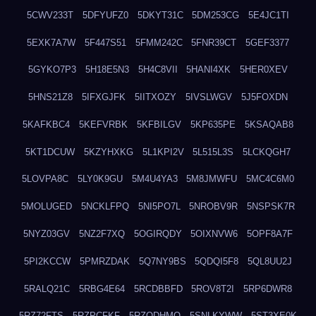
5CWV233T
5DFYUFZ0
5DKYT31C
5DM253CG
5E4JC1TI
5EXK7A7W
5F447S51
5FMM242C
5FNR39CT
5GEF3377
5GYKO7P3
5H18E5N3
5H4C8VII
5HANI4XK
5HER0XEV
5HNS21Z8
5IFXGJFK
5IITXOZY
5IVSLWGV
5J5FOXDN
5KAFKBC4
5KEFVRBK
5KFBILGV
5KP635PE
5KSAQAB8
5KT1DCUW
5KZYHXKG
5L1KPI2V
5L515L3S
5LCKQGH7
5LOVPA8C
5LY0K9GU
5M4U4YA3
5M8JMWFU
5MC4C6M0
5MOLUGED
5NCKLFPQ
5NI5PO7L
5NROBV9R
5NSPSK7R
5NYZ03GV
5NZ2F7XQ
5OGIRQDY
5OIXNVW6
5OPF8A7F
5PI2KCCW
5PMRZDAK
5Q7NY9BS
5QDQI5F8
5QL8UU2J
5RALQ21C
5RBG4E64
5RCDBBFD
5ROV8T2I
5RP6DWR8
5RZ72FTS
5RZPCFKF
5RZQDHMO
5SNLKYWW
5ST3XE0K