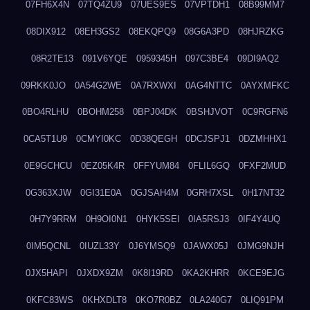
07FH6X4N
07TQ4ZU9
07UES9ES
07VPTDH1
08B99MM7
08DIX912
08EH3GS2
08EKQPQ9
08G6A3PD
08HJRZKG
08R2TE13
091V6YQE
0959345H
097C3BE4
09DI9AQ2
09RKK0JO
0A54G2WE
0A7RXWXI
0AG4NTTC
0AYXMFKC
0BO4RLHU
0BOHM258
0BPJ04DK
0BSHJVOT
0C9RGFN6
0CA5T1U9
0CMYI0KC
0D38QEGH
0DCJSPJ1
0DZMHHX1
0E9GCHCU
0EZ05K4R
0FFYUM84
0FLIL6GQ
0FXF2MUD
0G363XJW
0GI31E0A
0GJSAH4M
0GRH7XSL
0H17NT32
0H7Y9RRM
0H9OI0N1
0HYK5SEI
0IA5RSJ3
0IF4Y4UQ
0IM5QCNL
0IUZL33Y
0J6YMSQ9
0JAWX05J
0JMG9NJH
0JX5HAPI
0JXDX9ZM
0K8I19RD
0KA2KHRR
0KCE9EJG
0KFC83WS
0KHXDLT8
0KO7R0BZ
0LA240G7
0LIQ91PM