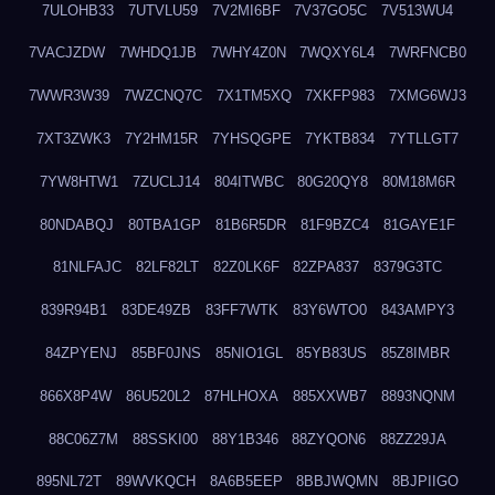
7ULOHB33
7UTVLU59
7V2MI6BF
7V37GO5C
7V513WU4
7VACJZDW
7WHDQ1JB
7WHY4Z0N
7WQXY6L4
7WRFNCB0
7WWR3W39
7WZCNQ7C
7X1TM5XQ
7XKFP983
7XMG6WJ3
7XT3ZWK3
7Y2HM15R
7YHSQGPE
7YKTB834
7YTLLGT7
7YW8HTW1
7ZUCLJ14
804ITWBC
80G20QY8
80M18M6R
80NDABQJ
80TBA1GP
81B6R5DR
81F9BZC4
81GAYE1F
81NLFAJC
82LF82LT
82Z0LK6F
82ZPA837
8379G3TC
839R94B1
83DE49ZB
83FF7WTK
83Y6WTO0
843AMPY3
84ZPYENJ
85BF0JNS
85NIO1GL
85YB83US
85Z8IMBR
866X8P4W
86U520L2
87HLHOXA
885XXWB7
8893NQNM
88C06Z7M
88SSKI00
88Y1B346
88ZYQON6
88ZZ29JA
895NL72T
89WVKQCH
8A6B5EEP
8BBJWQMN
8BJPIIGO