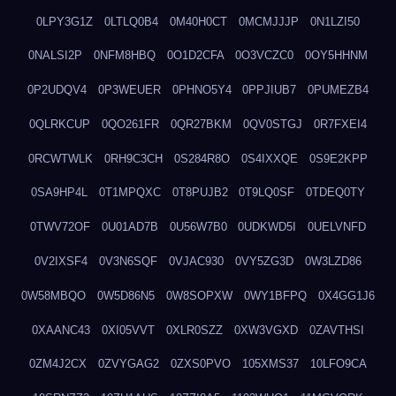
0LPY3G1Z
0LTLQ0B4
0M40H0CT
0MCMJJJP
0N1LZI50
0NALSI2P
0NFM8HBQ
0O1D2CFA
0O3VCZC0
0OY5HHNM
0P2UDQV4
0P3WEUER
0PHNO5Y4
0PPJIUB7
0PUMEZB4
0QLRKCUP
0QO261FR
0QR27BKM
0QV0STGJ
0R7FXEI4
0RCWTWLK
0RH9C3CH
0S284R8O
0S4IXXQE
0S9E2KPP
0SA9HP4L
0T1MPQXC
0T8PUJB2
0T9LQ0SF
0TDEQ0TY
0TWV72OF
0U01AD7B
0U56W7B0
0UDKWD5I
0UELVNFD
0V2IXSF4
0V3N6SQF
0VJAC930
0VY5ZG3D
0W3LZD86
0W58MBQO
0W5D86N5
0W8SOPXW
0WY1BFPQ
0X4GG1J6
0XAANC43
0XI05VVT
0XLR0SZZ
0XW3VGXD
0ZAVTHSI
0ZM4J2CX
0ZVYGAG2
0ZXS0PVO
105XMS37
10LFO9CA