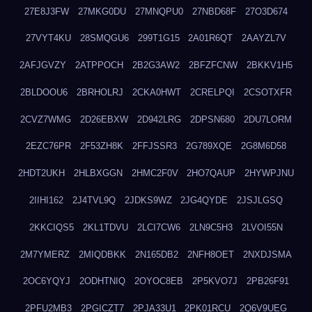
27E8J3FW
27MKG0DU
27MNQPU0
27NBD68F
27O3D674
27VYT4KU
28SMQGU6
299T1G15
2A01R6QT
2AAYZL7V
2AFJGVZY
2ATPPOCH
2B2G3AW2
2BFZFCNW
2BKKV1H5
2BLDOOU6
2BRHOLRJ
2CKA0HWT
2CRELPQI
2CSOTXFR
2CVZ7WMG
2D26EBXW
2D942LRG
2DPSN680
2DU7LORM
2EZC76PR
2F53ZH8K
2FFJSSR3
2G789XQE
2G8M6D58
2HDT2UKH
2HLBXGGN
2HMC2F0V
2HO7QAUP
2HYWPJNU
2IIHI162
2J4TVL9Q
2JDKS9WZ
2JG4QYDE
2JSJLGSQ
2KKCIQS5
2KL1TDVU
2LCI7CW6
2LN9C5H3
2LVOI55N
2M7YMERZ
2MIQDBKK
2N165DB2
2NFH8OET
2NXDJSMA
2OC6YQYJ
2ODHTNIQ
2OYOC8EB
2P5KVO7J
2PB26F91
2PFU2MB3
2PGICZT7
2PJA33U1
2PK01RCU
2Q6V9UEG