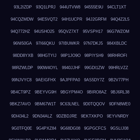
93L2IZDP
93Q1LPRJ
944UTVW8
94555E9U
94CLT1XT
94CQZMDW
94E5VQT2
94H1UCPR
94J2GRFM
94Q4Z2L5
94Q772HZ
94USHO25
95QVZ7XT
95VSPH17
96G7WZOM
96NI50GA
97I66QKU
97IBUWKR
97N7DKJ5
984XBLDC
98DD8YXB
98HGTYIJ
98P1JO9O
98PIYSH9
98RHROFI
98RZWLDP
990W4OYL
9940JJHF
99GDI1ZW
99HRLVZZ
99NJVYC8
9AEIGFHX
9AJPFPA0
9AS5DY7Z
9B2V77PH
9B4CT9PZ
9BEYVG9H
9BGYPM4O
9BIRO8AZ
9BJ6RL38
9BKZ7AVO
9BM67W1T
9C63LNEL
9D0TQQOV
9DFN8WE0
9DI434L2
9DN34ALZ
9DZBDJRE
9EKTXKPO
9EYVNRDY
9G0TFQ0E
9G4PXZ84
9G68DG08
9GPGCFCS
9GSLIJ08