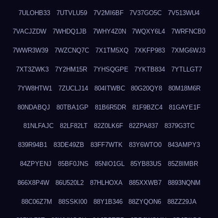
7ULOHB33
7UTVLU59
7V2MI6BF
7V37GO5C
7V513WU4
7VACJZDW
7WHDQ1JB
7WHY4Z0N
7WQXY6L4
7WRFNCB0
7WWR3W39
7WZCNQ7C
7X1TM5XQ
7XKFP983
7XMG6WJ3
7XT3ZWK3
7Y2HM15R
7YHSQGPE
7YKTB834
7YTLLGT7
7YW8HTW1
7ZUCLJ14
804ITWBC
80G20QY8
80M18M6R
80NDABQJ
80TBA1GP
81B6R5DR
81F9BZC4
81GAYE1F
81NLFAJC
82LF82LT
82Z0LK6F
82ZPA837
8379G3TC
839R94B1
83DE49ZB
83FF7WTK
83Y6WTO0
843AMPY3
84ZPYENJ
85BF0JNS
85NIO1GL
85YB83US
85Z8IMBR
866X8P4W
86U520L2
87HLHOXA
885XXWB7
8893NQNM
88C06Z7M
88SSKI00
88Y1B346
88ZYQON6
88ZZ29JA