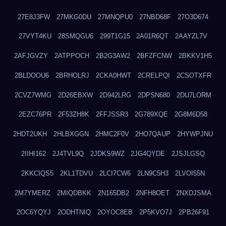
27E8J3FW
27MKG0DU
27MNQPU0
27NBD68F
27O3D674
27VYT4KU
28SMQGU6
299T1G15
2A01R6QT
2AAYZL7V
2AFJGVZY
2ATPPOCH
2B2G3AW2
2BFZFCNW
2BKKV1H5
2BLDOOU6
2BRHOLRJ
2CKA0HWT
2CRELPQI
2CSOTXFR
2CVZ7WMG
2D26EBXW
2D942LRG
2DPSN680
2DU7LORM
2EZC76PR
2F53ZH8K
2FFJSSR3
2G789XQE
2G8M6D58
2HDT2UKH
2HLBXGGN
2HMC2F0V
2HO7QAUP
2HYWPJNU
2IIHI162
2J4TVL9Q
2JDKS9WZ
2JG4QYDE
2JSJLGSQ
2KKCIQS5
2KL1TDVU
2LCI7CW6
2LN9C5H3
2LVOI55N
2M7YMERZ
2MIQDBKK
2N165DB2
2NFH8OET
2NXDJSMA
2OC6YQYJ
2ODHTNIQ
2OYOC8EB
2P5KVO7J
2PB26F91