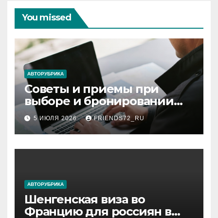
You missed
АВТОРУБРИКА
Советы и приемы при
выборе и бронировании
авиабилетов
5 ИЮЛЯ 2026
FRIENDS72_RU
АВТОРУБРИКА
Шенгенская виза во
Францию для россиян в