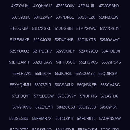
4XZYAUHI
4YQHH612
4Z52SO0V
4ZP14UIL
4ZVGSBH0
50JO9B1K
50KZ2V9P
50NNJN5E
50S8F1Z0
510NBX1W
5160U7JM
51D7XGKL
51JUGSIB
51MY24WU
51VJOSDY
51ZE8MKB
522X4O28
52D4GH9B
52FJKYTB
52MOA4HC
52SYO0Q2
52TPECFV
52W5K0BY
52XXY91Q
53ATDBWI
53EKZAMH
53Z8FUAW
54PKU5CO
551HGV0S
553WPS4S
55FLR3W1
55IE9L4V
55JKJF3L
55NCOA72
55QDIRSM
55XAQHMU
56975PIR
56GSA0U2
56QN3KEB
56SCV4BG
571FDQ4T
5771DEGW
57G6BV7Y
57IUFJJS
57LA2HJ6
57N9R0VG
57Z141YR
584ZQC53
58G12L5U
595U946N
59BSESDJ
59FRMR7X
59T11ZKH
5AFUR9TL
5AOPNSAW
5AQL07P2
5ASS9KJO
5AY4N3YE
5B3AF4SH
5CDCU7YL