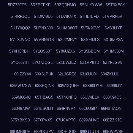
5RZ72FTS
5RZPCFKF
5RZQDHMO
5SNLKYWW
5ST3XE0K
5T4RFJQE
5TDWI9U5
5TDWKNIX
5THBIEFD
5TVPRN5V
5UJY0QQ2
5UPNX603
5UUMB8OT
5V5K9CVS
5VB3LIYB
5VTXJVNC
5VVNNS1S
5XJ2MR7Y
5XSF9JLS
5XU6ZP3A
5Y0HCRBH
5Y1QS60T
5Y86UZX6
5YB5BBQM
5YHM530M
5YO667IH
5YO7ZQGL
5Z1BWJEZ
5Z1VP9TD
5ZYFJGV9
60IZ2Y44
60X8LPUK
62LJGRE8
6316UU0I
634ZKLU1
63MVU7SW
63SPQINX
63WDQUHH
63X60DYM
64996J11
659M6G4O
65TIBAG5
65TN6NPQ
65UV4E1K
660K94O5
663467JW
664ESOLH
664FNVV4
66C6U597
66NBHAON
675YBKS0
67T6PVX5
67UCAPT0
6899WHVC
68EZZKJQ
68OMB6UH
68PDCJPV
68QHDOI3
699GTUTR
69KWPV8F