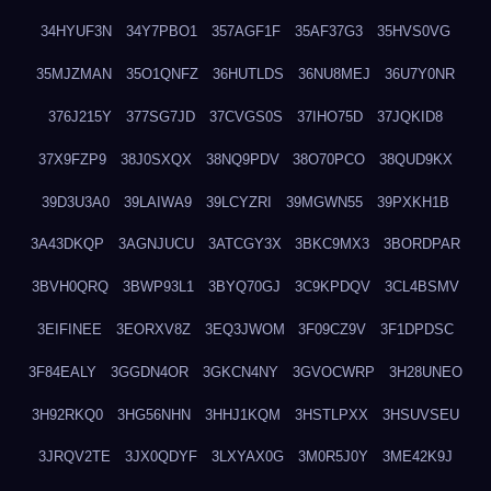
34HYUF3N
34Y7PBO1
357AGF1F
35AF37G3
35HVS0VG
35MJZMAN
35O1QNFZ
36HUTLDS
36NU8MEJ
36U7Y0NR
376J215Y
377SG7JD
37CVGS0S
37IHO75D
37JQKID8
37X9FZP9
38J0SXQX
38NQ9PDV
38O70PCO
38QUD9KX
39D3U3A0
39LAIWA9
39LCYZRI
39MGWN55
39PXKH1B
3A43DKQP
3AGNJUCU
3ATCGY3X
3BKC9MX3
3BORDPAR
3BVH0QRQ
3BWP93L1
3BYQ70GJ
3C9KPDQV
3CL4BSMV
3EIFINEE
3EORXV8Z
3EQ3JWOM
3F09CZ9V
3F1DPDSC
3F84EALY
3GGDN4OR
3GKCN4NY
3GVOCWRP
3H28UNEO
3H92RKQ0
3HG56NHN
3HHJ1KQM
3HSTLPXX
3HSUVSEU
3JRQV2TE
3JX0QDYF
3LXYAX0G
3M0R5J0Y
3ME42K9J