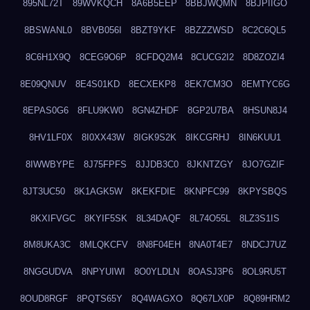
895NL72T
89WVKQCH
8A6B5EEP
8BBJWQMN
8BJPIIGO
8BSWANL0
8BVB056I
8BZT9YKF
8BZZZWSD
8C2C6QL5
8C6H1X9Q
8CEG9O6P
8CFDQ2M4
8CUCG2I2
8D8ZOZI4
8E09QNUV
8E4S01KD
8ECXEKP8
8EK7CM3O
8EMTYC6G
8EPAS0G6
8FLU9KW0
8GN4ZHDF
8GP2U7BA
8HSUN8J4
8HV1LF0X
8I0XX43W
8IGK9S2K
8IKCGRHJ
8IN6KUU1
8IWWBYPE
8J75FPFS
8JJDB3C0
8JKNTZGY
8JO7GZIF
8JT3UC50
8K1AGK5W
8KEKFDIE
8KNPFC99
8KPYSBQS
8KXIFVGC
8KYIF5SK
8L34DAQF
8L74O55L
8LZ3S1IS
8M8UKA3C
8MLQKCFV
8N8F04EH
8NA0T4E7
8NDCJ7UZ
8NGGUDVA
8NPYUIWI
8O0YLDLN
8OASJ3P6
8OL9RU5T
8OUD8RGF
8PQTS65Y
8Q4WAGXO
8Q67LX0P
8Q89HRM2