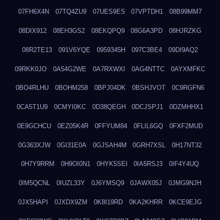
07FH6X4N
07TQ4ZU9
07UES9ES
07VPTDH1
08B99MM7
08DIX912
08EH3GS2
08EKQPQ9
08G6A3PD
08HJRZKG
08R2TE13
091V6YQE
0959345H
097C3BE4
09DI9AQ2
09RKK0JO
0A54G2WE
0A7RXWXI
0AG4NTTC
0AYXMFKC
0BO4RLHU
0BOHM258
0BPJ04DK
0BSHJVOT
0C9RGFN6
0CA5T1U9
0CMYI0KC
0D38QEGH
0DCJSPJ1
0DZMHHX1
0E9GCHCU
0EZ05K4R
0FFYUM84
0FLIL6GQ
0FXF2MUD
0G363XJW
0GI31E0A
0GJSAH4M
0GRH7XSL
0H17NT32
0H7Y9RRM
0H9OI0N1
0HYK5SEI
0IA5RSJ3
0IF4Y4UQ
0IM5QCNL
0IUZL33Y
0J6YMSQ9
0JAWX05J
0JMG9NJH
0JX5HAPI
0JXDX9ZM
0K8I19RD
0KA2KHRR
0KCE9EJG