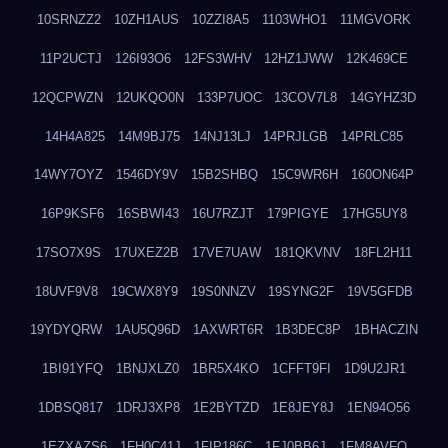
10SRNZZ2
10ZH1AUS
10ZZI8A5
1103WHO1
11MGVORK
11P2UCTJ
126I93O6
12FS3WHV
12HZ1JWW
12K469CE
12QCPWZN
12UKQO0N
133P7UOC
13COV7L8
14GYHZ3D
14H4A825
14M9BJ75
14NJ13LJ
14PRJLGB
14PRLC85
14WY7OYZ
1546DY9V
15B2SHBQ
15C9WR6H
160ON64P
16P9KSF6
16SBWI43
16U7RZJT
179PIGYE
17HG5UY8
17SO7X9S
17UXEZ2B
17VE7UAW
181QKVNV
18FL2H11
18UVF9V8
19CWX8Y9
19S0NNZV
19SYNG2F
19V5GFDB
19YDYQRW
1AU5Q96D
1AXWRT6R
1B3DEC8P
1BHACZIN
1BI91YFQ
1BNJXLZ0
1BR5X4KO
1CFFT9FI
1D9U2JR1
1DBSQ817
1DRJ3XP8
1E2BYTZD
1E8JEY8J
1EN94O56
1EZXAZS6
1FH0C41J
1FIP186C
1FJ0BB6J
1FM8AVFQ