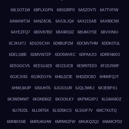
69LSOT1W
69PLXGPN
69S53RP0
6A5ZOVTI
6A7TVFIW
6AMAWT34
6ANZ4C8L
6AS3LJQ4
6AX21SAB
6AX80CNX
6AYEZFQ7
6B0V87BD
6BA9R10Z
6BUMJY5E
6BVXINIU
6CJKUI7J
6D1OSCXH
6D8BUPZM
6DCMVTHM
6DDK07UL
6DEL198E
6DMVW7ZP
6DO5WVEC
6DPAK2I3
6DREN8XO
6DSSGCV5
6EEGL9Z9
6EI21UCB
6EMNTEE0
6F1DJ5WF
6G3CXI93
6G3KEGYN
6H6L0Z3E
6HD2DCBO
6HM0FQJT
6HWL9A3P
6I5IUH76
6JGSI1UR
6JQL3WKJ
6K3EBPX1
6K3WDMWT
6KDND60Z
6KOOILKY
6KPMGXPJ
6LGMA8OZ
6LI78JDL
6LL59T6X
6LSD5KCS
6LSGIF7V
6MC7XUTQ
6MNBISNE
6MRU4GHW
6MRWI2FW
6MUKQ2Q2
6N6MCPD2