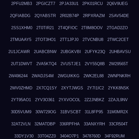
2PFU2MB3
2PGICZT7
2PJA33U1
2PK01RCU
2Q6V9UEG
2QFIABDG
2QYABSTR
2R02B74P
2RPXRAZM
2SAV54DE
2SS1XHM0
2T0TIR21
2T4QFIOC
2T8M8OOV
2TGAD2ZO
2TMUAAY5
2TOT3HO1
2TT1JPJ0
2TVCNBU8
2TWC2CET
2U1JCAWR
2UABCBNW
2UBGKVBI
2UFYK23Q
2UHBAVSU
2UT1DWVT
2VA5KTQ4
2VUSTJE1
2VY55Q8B
2W29565T
2W496244
2WADJS4M
2WGUIKKG
2WK2EL88
2WNPNKRH
2WV0ZHMD
2X7CQ1SY
2XYTJWGS
2Y7I1IC2
2YKK8NSK
2YT95AO1
2YV3O361
2YXVOCOL
2Z2JNBKZ
2ZAJL9NV
30D5VUM9
30W729OG
31BVSCBT
31L8FP95
31M0MR2X
32AT2VLN
32MATDBP
336RPFHA
33ANXYRH
33CR504T
33DY1V30
33T04ZZ0
3404O7P1
3478760D
34F92RUM