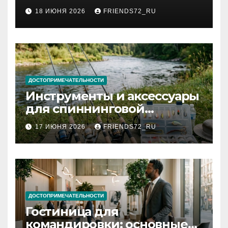
2026 году: сроки от 3 дней
18 ИЮНЯ 2026
FRIENDS72_RU
и список необходимых
документов
ДОСТОПРИМЕЧАТЕЛЬНОСТИ
Инструменты и аксессуары
для спиннинговой
рыбалки: назначение и
17 ИЮНЯ 2026
FRIENDS72_RU
типы
ДОСТОПРИМЕЧАТЕЛЬНОСТИ
Гостиница для
командировки: основные