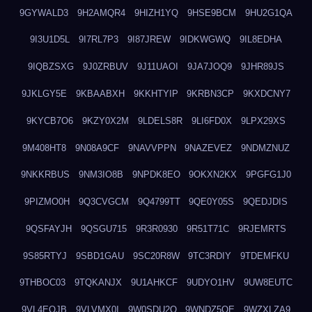
9GYWALD3
9H2AMQR4
9HIZH1YQ
9HSE9BCM
9HU2G1QA
9I3U1D5L
9I7RL7P3
9I87JREW
9IDKWGWQ
9IL8EDHA
9IQBZSXG
9J0ZRBUV
9J11UAOI
9JA7JOQ9
9JHR89JS
9JKLGY5E
9KBAABXH
9KKHTYIP
9KRBN3CP
9KXDCNY7
9KYCB7O6
9KZY0X2M
9LDELS8R
9LI6FD0X
9LPX29XS
9M408HT8
9N08A9CF
9NAVVPPN
9NAZEVEZ
9NDMZNUZ
9NKKRBUS
9NM3IO8B
9NPDK8EO
9OKXN2KX
9PGFG1J0
9PIZMO0H
9Q3CVGCM
9Q4799TT
9QE0Y05S
9QEDJDIS
9QSFAYJH
9QSGU715
9R3R0930
9R51T71C
9RJEMRTS
9S85RTYJ
9SBD1GAU
9SC20R8W
9TC3RDIY
9TDEMFKU
9THBOC03
9TQKANJX
9U1AHKCF
9UDYO1HV
9UW8EUTC
9VL4EOJB
9VLVMX0I
9W0SDU2O
9WNDZ5OE
9WZXLZA9