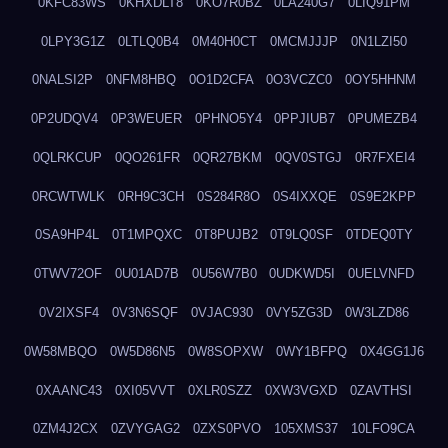
0KFC83WS
0KHXDLT8
0KO7R0BZ
0LA240G7
0LIQ91PM
0LPY3G1Z
0LTLQ0B4
0M40H0CT
0MCMJJJP
0N1LZI50
0NALSI2P
0NFM8HBQ
0O1D2CFA
0O3VCZC0
0OY5HHNM
0P2UDQV4
0P3WEUER
0PHNO5Y4
0PPJIUB7
0PUMEZB4
0QLRKCUP
0QO261FR
0QR27BKM
0QV0STGJ
0R7FXEI4
0RCWTWLK
0RH9C3CH
0S284R8O
0S4IXXQE
0S9E2KPP
0SA9HP4L
0T1MPQXC
0T8PUJB2
0T9LQ0SF
0TDEQ0TY
0TWV72OF
0U01AD7B
0U56W7B0
0UDKWD5I
0UELVNFD
0V2IXSF4
0V3N6SQF
0VJAC930
0VY5ZG3D
0W3LZD86
0W58MBQO
0W5D86N5
0W8SOPXW
0WY1BFPQ
0X4GG1J6
0XAANC43
0XI05VVT
0XLR0SZZ
0XW3VGXD
0ZAVTHSI
0ZM4J2CX
0ZVYGAG2
0ZXS0PVO
105XMS37
10LFO9CA