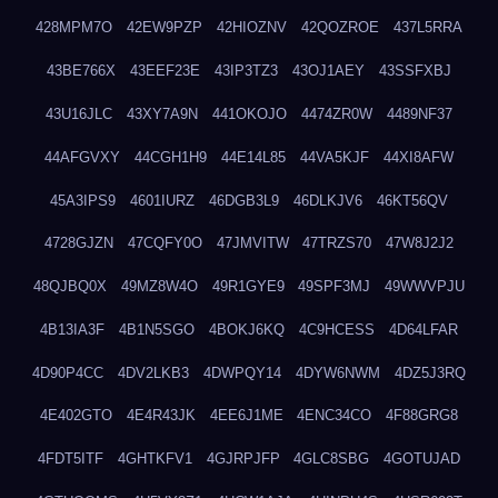
428MPM7O
42EW9PZP
42HIOZNV
42QOZROE
437L5RRA
43BE766X
43EEF23E
43IP3TZ3
43OJ1AEY
43SSFXBJ
43U16JLC
43XY7A9N
441OKOJO
4474ZR0W
4489NF37
44AFGVXY
44CGH1H9
44E14L85
44VA5KJF
44XI8AFW
45A3IPS9
4601IURZ
46DGB3L9
46DLKJV6
46KT56QV
4728GJZN
47CQFY0O
47JMVITW
47TRZS70
47W8J2J2
48QJBQ0X
49MZ8W4O
49R1GYE9
49SPF3MJ
49WWVPJU
4B13IA3F
4B1N5SGO
4BOKJ6KQ
4C9HCESS
4D64LFAR
4D90P4CC
4DV2LKB3
4DWPQY14
4DYW6NWM
4DZ5J3RQ
4E402GTO
4E4R43JK
4EE6J1ME
4ENC34CO
4F88GRG8
4FDT5ITF
4GHTKFV1
4GJRPJFP
4GLC8SBG
4GOTUJAD