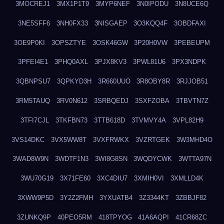
3MOCREJ1
3MX1P1T9
3MYP6NEF
3N0IPODU
3N8UCE6Q
3NE5SFF6
3NH0FX33
3NISGAEP
3O3KQQ4F
3OBDFAXI
3OE9P0KI
3OPSZTYE
3OSK46GW
3P20H0VW
3PEBEUPM
3PFEI4E1
3PHQ0AXL
3PJX8KV3
3PWL81U6
3PX3NDPK
3QBNPSU7
3QPKYD3H
3R660UUO
3R8OBY8R
3RJJOB51
3RM5TAUQ
3RV0N612
3SRBQEDJ
3SXFZOBA
3TBVTN7Z
3TFI7CJL
3TKFBN73
3TTB618D
3TVMVY4A
3VPL82H9
3VS14DKC
3VX5WW8T
3VXFRWKX
3VZRTGEK
3W3MHD4O
3WAD8W9N
3WDTF1N3
3WI8G8SN
3WQDYCWK
3WTTA97N
3WU70G19
3X71FE60
3XC4DIU7
3XMIH0VI
3XMLLD4K
3XWW9P5D
3Y2Z2FMH
3YXUATB4
3Z3344KT
3ZBBJF82
3ZUNKQ9P
40PEO5RM
418TPYOG
41A6AQPI
41CR68ZC