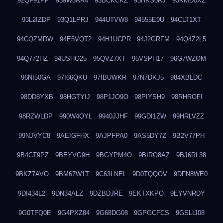
92QF91PP
939W5AR4
93BCKCKZ
93HKS0RJ
93KMD0XZ
93L2IZDP
93Q1LPRJ
944UTVW8
94555E9U
94CLT1XT
94CQZMDW
94E5VQT2
94H1UCPR
94J2GRFM
94Q4Z2L5
94Q772HZ
94USHO25
95QVZ7XT
95VSPH17
96G7WZOM
96NI50GA
97I66QKU
97IBUWKR
97N7DKJ5
984XBLDC
98DD8YXB
98HGTYIJ
98P1JO9O
98PIYSH9
98RHROFI
98RZWLDP
990W4OYL
9940JJHF
99GDI1ZW
99HRLVZZ
99NJVYC8
9AEIGFHX
9AJPFPA0
9AS5DY7Z
9B2V77PH
9B4CT9PZ
9BEYVG9H
9BGYPM4O
9BIRO8AZ
9BJ6RL38
9BKZ7AVO
9BM67W1T
9C63LNEL
9D0TQQOV
9DFN8WE0
9DI434L2
9DN34ALZ
9DZBDJRE
9EKTXKPO
9EYVNRDY
9G0TFQ0E
9G4PXZ84
9G68DG08
9GPGCFCS
9GSLIJ08