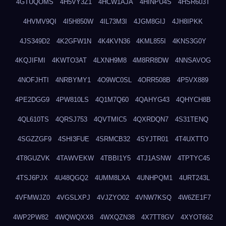
4GTUQOMS
4H5VY3Z1
4HCW1AJA
4HINPU4S
4HSR603T
4HVMV9QI
4I5H850W
4IL73M3I
4JGM8GIJ
4JH8IPKK
4JS349D2
4K2GFW1N
4K4KVN36
4KML855I
4KNS3G0Y
4KQJIFMI
4KWTO3AT
4LXNH9M8
4M8RR8DW
4NNSAVOG
4NOFJHTI
4NRBYMY1
4O9WC0SL
4ORR508B
4P5VX889
4PE2DGG9
4PW810LS
4Q1M7Q60
4QAHYG43
4QHYCH8B
4QL610TS
4QRSJ753
4QVTMIC5
4QXRDQN7
4S31TENQ
4SGZZGF9
4SHI3FUE
4SRMCB32
4SYJTR01
4T4UXTTO
4T8GUZVK
4TAWVEKW
4TBBI1Y5
4TJ1ASNW
4TPTYC45
4TSJ6PJX
4U48QGQ2
4UMM8LXA
4UNHPQM1
4URT243L
4VFMWJZ0
4VGSLXPJ
4VJZYO02
4VNW7KSQ
4W6ZE1F7
4WP2PW82
4WQWQXX8
4WXQZN38
4X7TT8GV
4XYOT662