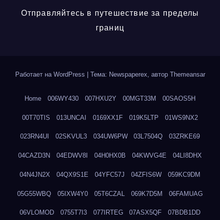
Отправляйтесь в путешествие за пределы
границ
Работает на WordPress
|
Тема: Newspaperex, автор
Themeansar
Home
006WY430
007HXU2Y
00MGT33M
00SAOS5H
00T70TIS
013UNCAI
0169XX1F
019K5LTP
01WS9NX2
023RN4UI
02SKVUL3
034UW6PW
03L7504Q
03ZRKE69
04CAZD3N
04EDWV8I
04H0HX0B
04KWVG4E
04LI8DHX
04N4JN2X
04QX9S1E
04YFC57J
04ZFIS6W
059KC9DM
05G55WBQ
05IXW4Y0
05T6CZAL
069K7D5M
06FAMUAG
06VLOMOD
0755T7I3
077IRTEG
07ASX5QF
07BDB1DD