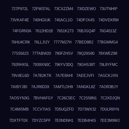
727P972L
72FW37AL
73CXZZM4
73IDZEWO
73UTNHIP
73VKAF4E
740HGIUK
745ACL1O
74DPJX4S
74DVDXRM
74FGRN3A
7612HD1B
7651K273
76BJGQ4F
76G4013Z
76HU4CRK
76LLJI2Y
7777M27H
77BED9B2
77BGMMG4
77S55623
77TABW20
780FZHSV
78Q29S80
78XWEZ88
792RHX5L
7939XN0C
796YV3DQ
79GHS38T
79L8YFMC
79V4EL6D
7A7B2KTK
7A7E8AHI
7AEEJVFI
7AGCKJXN
7AIBYJBI
7AJR6D3X
7AMTLOH9
7ANGKL8Z
7AOR3BJY
7AOSYN3G
7BVHAFGY
7C26C5EC
7C2S58N1
7C2XDJQN
7C4MI5MB
7CCV7IAS
7D5UQZFD
7D73WX32
7DULR9YN
7DXTFT0X
7DYZC5PF
7E0NDNH1
7EDB4H4S
7EE3M9WJ