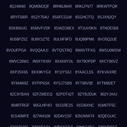
8QJ48I60
8QM6M2QF
8RH6U9AR
8RKLFN77
8RKWTPQR
8RYF58IR
8S2Y754U
8S6FCGLW
8SGHCITQ
8SJXN2QY
8SKB6IUG
8SMVFVDF
8SWZO6EX
8T1UV0KN
8TNOE569
8U58PZ5Z
8U9XSZTE
8ULNF9FD
8UQ89PM6
8VO5Q2UE
8VOUFPGA
8VQQAA1I
8VTQSTRQ
8WAVTFXG
8WSU0MSW
8WVC26W1
8WXYKI9V
8X4X9YOL
8X79OPDP
8XCY80VZ
8XP25X65
8XX9KYGX
8Y1IYS6J
8YAACL5S
8YKVAXRE
8YM48I9Z
8YPIP6SK
8YSJ7SB8
8YT98V0E
8YTM92ET
8ZC9YBAN
8ZFZMEEQ
8ZPDT42T
8ZYB2DUK
902YJAIU
904RTRGF
90GLHP4O
9151RE2S
91536XNC
91M6TF5C
91S40MFE
927W4109
92D4V1SF
92NJMW74
92QEGUIC