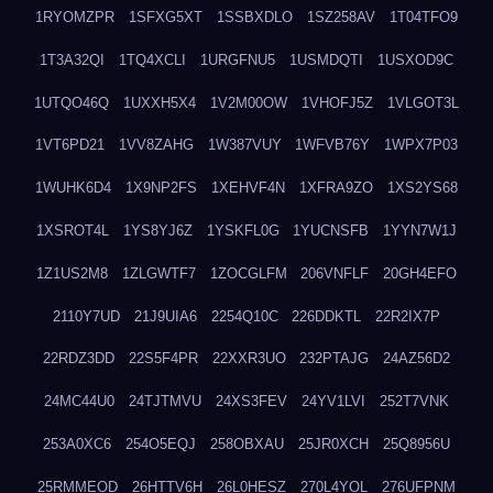
1RYOMZPR
1SFXG5XT
1SSBXDLO
1SZ258AV
1T04TFO9
1T3A32QI
1TQ4XCLI
1URGFNU5
1USMDQTI
1USXOD9C
1UTQO46Q
1UXXH5X4
1V2M00OW
1VHOFJ5Z
1VLGOT3L
1VT6PD21
1VV8ZAHG
1W387VUY
1WFVB76Y
1WPX7P03
1WUHK6D4
1X9NP2FS
1XEHVF4N
1XFRA9ZO
1XS2YS68
1XSROT4L
1YS8YJ6Z
1YSKFL0G
1YUCNSFB
1YYN7W1J
1Z1US2M8
1ZLGWTF7
1ZOCGLFM
206VNFLF
20GH4EFO
2110Y7UD
21J9UIA6
2254Q10C
226DDKTL
22R2IX7P
22RDZ3DD
22S5F4PR
22XXR3UO
232PTAJG
24AZ56D2
24MC44U0
24TJTMVU
24XS3FEV
24YV1LVI
252T7VNK
253A0XC6
254O5EQJ
258OBXAU
25JR0XCH
25Q8956U
25RMMEOD
26HTTV6H
26L0HESZ
270L4YOL
276UFPNM