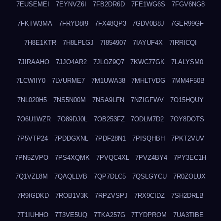
7EUSEMEI
7EYNVZ6I
7FB2DR6D
7FE1WG6S
7FGV6NG8
7FKTW3MA
7FRYD8I9
7FX48QP3
7GDV0B8J
7GER99GF
7H8E1KTR
7H8LPLGJ
7I854907
7IAYUF4X
7IRRICQI
7JIRAAHO
7JJO4AR2
7JLOZ9Q7
7KWC77GK
7LALYSM0
7LCWIIY0
7LVURME7
7M1UWA38
7MHLTVDG
7MM4F50B
7NL020H5
7NS5N00M
7NSA9LFN
7NZIGFWV
7O15HQUY
7O6U1WZR
7O89DJ0L
7OB253FZ
7ODLM7D2
7OY8DOTS
7P5VTP24
7PDDGXNL
7PDF28N1
7PISQHBH
7PKT2VUV
7PN5ZVPO
7PS4XQMK
7PVQC4XL
7PVZ4BY4
7PY3EC1H
7Q1VZL8M
7QAQLLVB
7QP7DLC5
7QSLGYCU
7R0ZOLUX
7R9IGDKD
7ROB1V3K
7RPZVSPJ
7RX9CIDZ
7SH2DRLB
7T1IUHHO
7T3VE5UQ
7TKA257G
7TYDPROM
7UA3TIBE