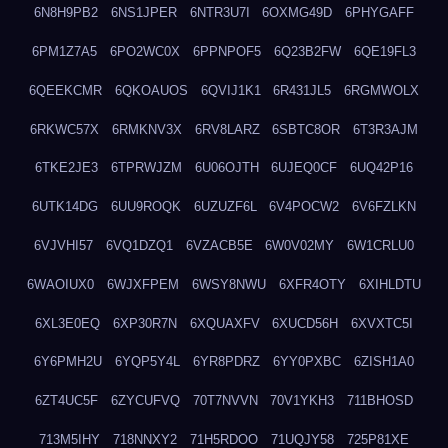
6N8H9PB2
6NS1JPER
6NTR3U7I
6OXMG49D
6PHYGAFF
6PM1Z7A5
6PO2WC0X
6PPNPOF5
6Q23B2FW
6QE19FL3
6QEEKCMR
6QKOAUOS
6QVIJ1K1
6R431JL5
6RGMWOLX
6RKWC57X
6RMKNV3X
6RV8LARZ
6SBTC8OR
6T3R3AJM
6TKE2JE3
6TPRWJZM
6U06OJTH
6UJEQ0CF
6UQ42P16
6UTK14DG
6UU9ROQK
6UZUZF6L
6V4POCW2
6V6FZLKN
6VJVHI57
6VQ1DZQ1
6VZACB5E
6W0V02MY
6W1CRLU0
6WAOIUX0
6WJXFPEM
6WSY8NWU
6XFR4OTY
6XIHLDTU
6XL3E0EQ
6XP30R7N
6XQUAXFV
6XUCD56H
6XVXTC5I
6Y6PMH2U
6YQP5Y4L
6YR8PDRZ
6YY0PXBC
6ZISH1A0
6ZT4UC5F
6ZYCUFVQ
70T7NVVN
70V1YKH3
711BHOSD
713M5IHY
718NNXY2
71H5RDOO
71UQJY58
725P81XE