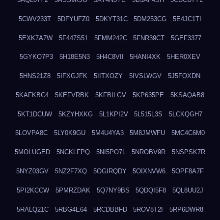
5CWV233T
5DFYUFZ0
5DKYT31C
5DM253CG
5E4JC1TI
5EXK7A7W
5F447S51
5FMM242C
5FNR39CT
5GEF3377
5GYKO7P3
5H18E5N3
5H4C8VII
5HANI4XK
5HER0XEV
5HNS21Z8
5IFXGJFK
5IITXOZY
5IVSLWGV
5J5FOXDN
5KAFKBC4
5KEFVRBK
5KFBILGV
5KP635PE
5KSAQAB8
5KT1DCUW
5KZYHXKG
5L1KPI2V
5L515L3S
5LCKQGH7
5LOVPA8C
5LY0K9GU
5M4U4YA3
5M8JMWFU
5MC4C6M0
5MOLUGED
5NCKLFPQ
5NI5PO7L
5NROBV9R
5NSPSK7R
5NYZ03GV
5NZ2F7XQ
5OGIRQDY
5OIXNVW6
5OPF8A7F
5PI2KCCW
5PMRZDAK
5Q7NY9BS
5QDQI5F8
5QL8UU2J
5RALQ21C
5RBG4E64
5RCDBBFD
5ROV8T2I
5RP6DWR8