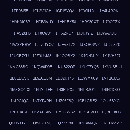
1FP03I5E
1GL2VJGH
1GRISVQA
1GWILLXI
1H4L4ROK
1HAKMC6P
1HDB3VUY
1HHJEK58
1HR93CXT
1I70CGZX
1IASZ8H3
1IF86W04
1IHA2RU7
1IOKJ9IZ
1IOWA7OG
1IWGPKRW
1JEZBYO7
1JFVZL7X
1JKQPSW2
1JL35ZZ0
1JUOBZ9U
1JZ9UNM8
1K1OOBX2
1KJONM1Y
1KJVH227
1KMG68BO
1KQW0D9E
1KUB22OP
1KUC7YQ5
1KVUSEU1
1L0EECVC
1L92C1GM
1LO2KT45
1LVWMXC9
1MF16JX6
1MZGQ4D3
1N3AELFF
1N3R82X5
1NERJOY9
1NIN2DXO
1NIPGIQG
1NTYF4RH
1NZ06F8Q
1OELGBE2
1OUI6BYG
1PET0A5T
1PMAFB0V
1PSGIWB2
1Q3BPV0D
1QBCT8D3
1QMT9XGT
1QWO8TSQ
1QYKS8IF
1RCW99QZ
1RDUWSSK