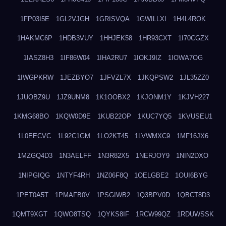
1FP03I5E
1GL2VJGH
1GRISVQA
1GWILLXI
1H4L4ROK
1HAKMC6P
1HDB3VUY
1HHJEK58
1HR93CXT
1I70CGZX
1IASZ8H3
1IF86W04
1IHA2RU7
1IOKJ9IZ
1IOWA7OG
1IWGPKRW
1JEZBYO7
1JFVZL7X
1JKQPSW2
1JL35ZZ0
1JUOBZ9U
1JZ9UNM8
1K1OOBX2
1KJONM1Y
1KJVH227
1KMG68BO
1KQW0D9E
1KUB22OP
1KUC7YQ5
1KVUSEU1
1L0EECVC
1L92C1GM
1LO2KT45
1LVWMXC9
1MF16JX6
1MZGQ4D3
1N3AELFF
1N3R82X5
1NERJOY9
1NIN2DXO
1NIPGIQG
1NTYF4RH
1NZ06F8Q
1OELGBE2
1OUI6BYG
1PET0A5T
1PMAFB0V
1PSGIWB2
1Q3BPV0D
1QBCT8D3
1QMT9XGT
1QWO8TSQ
1QYKS8IF
1RCW99QZ
1RDUWSSK