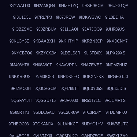
9GYWALD3
9H2AMQR4
9HIZH1YQ
9HSE9BCM
9HU2G1QA
9I3U1D5L
9I7RL7P3
9I87JREW
9IDKWGWQ
9IL8EDHA
9IQBZSXG
9J0ZRBUV
9J11UAOI
9JA7JOQ9
9JHR89JS
9JKLGY5E
9KBAABXH
9KKHTYIP
9KRBN3CP
9KXDCNY7
9KYCB7O6
9KZY0X2M
9LDELS8R
9LI6FD0X
9LPX29XS
9M408HT8
9N08A9CF
9NAVVPPN
9NAZEVEZ
9NDMZNUZ
9NKKRBUS
9NM3IO8B
9NPDK8EO
9OKXN2KX
9PGFG1J0
9PIZMO0H
9Q3CVGCM
9Q4799TT
9QE0Y05S
9QEDJDIS
9QSFAYJH
9QSGU715
9R3R0930
9R51T71C
9RJEMRTS
9S85RTYJ
9SBD1GAU
9SC20R8W
9TC3RDIY
9TDEMFKU
9THBOC03
9TQKANJX
9U1AHKCF
9UDYO1HV
9UW8EUTC
9VL4EOJB
9VLVMX0I
9W0SDU2O
9WNDZ5OE
9WZXLZA9