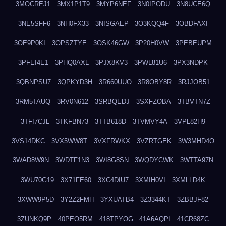
3MOCREJ1
3MX1P1T9
3MYP6NEF
3N0IPODU
3N8UCE6Q
3NE5SFF6
3NH0FX33
3NISGAEP
3O3KQQ4F
3OBDFAXI
3OE9P0KI
3OPSZTYE
3OSK46GW
3P20H0VW
3PEBEUPM
3PFEI4E1
3PHQ0AXL
3PJX8KV3
3PWL81U6
3PX3NDPK
3QBNPSU7
3QPKYD3H
3R660UUO
3R8OBY8R
3RJJOB51
3RM5TAUQ
3RV0N612
3SRBQEDJ
3SXFZOBA
3TBVTN7Z
3TFI7CJL
3TKFBN73
3TTB618D
3TVMVY4A
3VPL82H9
3VS14DKC
3VX5WW8T
3VXFRWKX
3VZRTGEK
3W3MHD4O
3WAD8W9N
3WDTF1N3
3WI8G8SN
3WQDYCWK
3WTTA97N
3WU70G19
3X71FE60
3XC4DIU7
3XMIH0VI
3XMLLD4K
3XWW9P5D
3Y2Z2FMH
3YXUATB4
3Z3344KT
3ZBBJF82
3ZUNKQ9P
40PEO5RM
418TPYOG
41A6AQPI
41CR68ZC