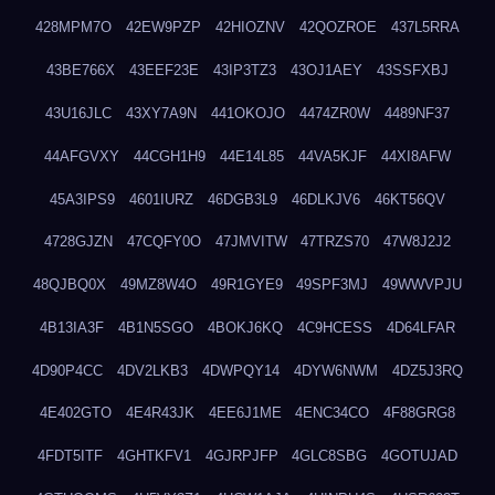
428MPM7O
42EW9PZP
42HIOZNV
42QOZROE
437L5RRA
43BE766X
43EEF23E
43IP3TZ3
43OJ1AEY
43SSFXBJ
43U16JLC
43XY7A9N
441OKOJO
4474ZR0W
4489NF37
44AFGVXY
44CGH1H9
44E14L85
44VA5KJF
44XI8AFW
45A3IPS9
4601IURZ
46DGB3L9
46DLKJV6
46KT56QV
4728GJZN
47CQFY0O
47JMVITW
47TRZS70
47W8J2J2
48QJBQ0X
49MZ8W4O
49R1GYE9
49SPF3MJ
49WWVPJU
4B13IA3F
4B1N5SGO
4BOKJ6KQ
4C9HCESS
4D64LFAR
4D90P4CC
4DV2LKB3
4DWPQY14
4DYW6NWM
4DZ5J3RQ
4E402GTO
4E4R43JK
4EE6J1ME
4ENC34CO
4F88GRG8
4FDT5ITF
4GHTKFV1
4GJRPJFP
4GLC8SBG
4GOTUJAD