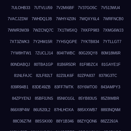
7ULOHB33
7UTVLU59
7V2MI6BF
7V37GO5C
7V513WU4
7VACJZDW
7WHDQ1JB
7WHY4Z0N
7WQXY6L4
7WRFNCB0
7WWR3W39
7WZCNQ7C
7X1TM5XQ
7XKFP983
7XMG6WJ3
7XT3ZWK3
7Y2HM15R
7YHSQGPE
7YKTB834
7YTLLGT7
7YW8HTW1
7ZUCLJ14
804ITWBC
80G20QY8
80M18M6R
80NDABQJ
80TBA1GP
81B6R5DR
81F9BZC4
81GAYE1F
81NLFAJC
82LF82LT
82Z0LK6F
82ZPA837
8379G3TC
839R94B1
83DE49ZB
83FF7WTK
83Y6WTO0
843AMPY3
84ZPYENJ
85BF0JNS
85NIO1GL
85YB83US
85Z8IMBR
866X8P4W
86U520L2
87HLHOXA
885XXWB7
8893NQNM
88C06Z7M
88SSKI00
88Y1B346
88ZYQON6
88ZZ29JA