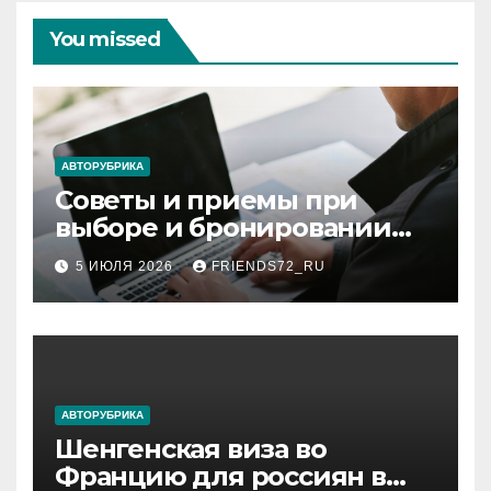
You missed
АВТОРУБРИКА
Советы и приемы при
выборе и бронировании
авиабилетов
5 ИЮЛЯ 2026
FRIENDS72_RU
АВТОРУБРИКА
Шенгенская виза во
Францию для россиян в