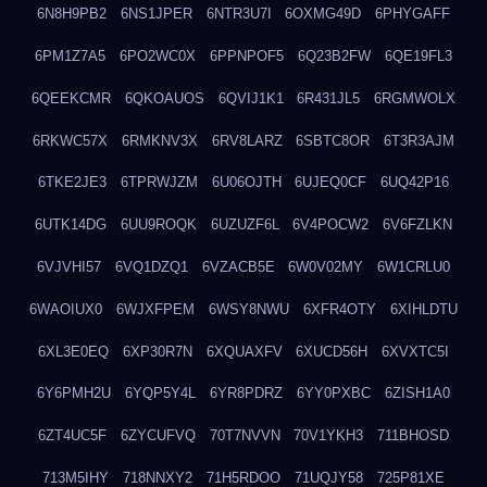
6N8H9PB2
6NS1JPER
6NTR3U7I
6OXMG49D
6PHYGAFF
6PM1Z7A5
6PO2WC0X
6PPNPOF5
6Q23B2FW
6QE19FL3
6QEEKCMR
6QKOAUOS
6QVIJ1K1
6R431JL5
6RGMWOLX
6RKWC57X
6RMKNV3X
6RV8LARZ
6SBTC8OR
6T3R3AJM
6TKE2JE3
6TPRWJZM
6U06OJTH
6UJEQ0CF
6UQ42P16
6UTK14DG
6UU9ROQK
6UZUZF6L
6V4POCW2
6V6FZLKN
6VJVHI57
6VQ1DZQ1
6VZACB5E
6W0V02MY
6W1CRLU0
6WAOIUX0
6WJXFPEM
6WSY8NWU
6XFR4OTY
6XIHLDTU
6XL3E0EQ
6XP30R7N
6XQUAXFV
6XUCD56H
6XVXTC5I
6Y6PMH2U
6YQP5Y4L
6YR8PDRZ
6YY0PXBC
6ZISH1A0
6ZT4UC5F
6ZYCUFVQ
70T7NVVN
70V1YKH3
711BHOSD
713M5IHY
718NNXY2
71H5RDOO
71UQJY58
725P81XE