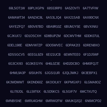
69LSOT1W
69PLXGPN
69S53RP0
6A5ZOVTI
6A7TVFIW
6AMAWT34
6ANZ4C8L
6AS3LJQ4
6AX21SAB
6AX80CNX
6AYEZFQ7
6B0V87BD
6BA9R10Z
6BUMJY5E
6BVXINIU
6CJKUI7J
6D1OSCXH
6D8BUPZM
6DCMVTHM
6DDK07UL
6DEL198E
6DMVW7ZP
6DO5WVEC
6DPAK2I3
6DREN8XO
6DSSGCV5
6EEGL9Z9
6EI21UCB
6EMNTEE0
6F1DJ5WF
6G3CXI93
6G3KEGYN
6H6L0Z3E
6HD2DCBO
6HM0FQJT
6HWL9A3P
6I5IUH76
6JGSI1UR
6JQL3WKJ
6K3EBPX1
6K3WDMWT
6KDND60Z
6KOOILKY
6KPMGXPJ
6LGMA8OZ
6LI78JDL
6LL59T6X
6LSD5KCS
6LSGIF7V
6MC7XUTQ
6MNBISNE
6MRU4GHW
6MRWI2FW
6MUKQ2Q2
6N6MCPD2