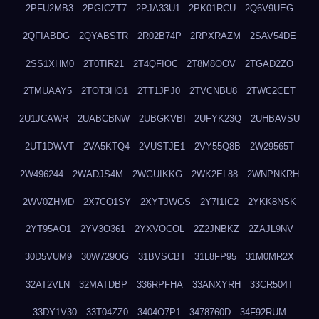
2PFU2MB3
2PGICZT7
2PJA33U1
2PK01RCU
2Q6V9UEG
2QFIABDG
2QYABSTR
2R02B74P
2RPXRAZM
2SAV54DE
2SS1XHM0
2T0TIR21
2T4QFIOC
2T8M8OOV
2TGAD2ZO
2TMUAAY5
2TOT3HO1
2TT1JPJ0
2TVCNBU8
2TWC2CET
2U1JCAWR
2UABCBNW
2UBGKVBI
2UFYK23Q
2UHBAVSU
2UT1DWVT
2VA5KTQ4
2VUSTJE1
2VY55Q8B
2W29565T
2W496244
2WADJS4M
2WGUIKKG
2WK2EL88
2WNPNKRH
2WV0ZHMD
2X7CQ1SY
2XYTJWGS
2Y7I1IC2
2YKK8NSK
2YT95AO1
2YV3O361
2YXVOCOL
2Z2JNBKZ
2ZAJL9NV
30D5VUM9
30W729OG
31BVSCBT
31L8FP95
31M0MR2X
32AT2VLN
32MATDBP
336RPFHA
33ANXYRH
33CR504T
33DY1V30
33T04ZZ0
3404O7P1
3478760D
34F92RUM