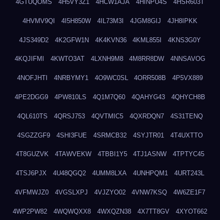
4GTUQOMS
4H5VY3Z1
4HCW1AJA
4HINPU4S
4HSR603T
4HVMV9QI
4I5H850W
4IL73M3I
4JGM8GIJ
4JH8IPKK
4JS349D2
4K2GFW1N
4K4KVN36
4KML855I
4KNS3G0Y
4KQJIFMI
4KWTO3AT
4LXNH9M8
4M8RR8DW
4NNSAVOG
4NOFJHTI
4NRBYMY1
4O9WC0SL
4ORR508B
4P5VX889
4PE2DGG9
4PW810LS
4Q1M7Q60
4QAHYG43
4QHYCH8B
4QL610TS
4QRSJ753
4QVTMIC5
4QXRDQN7
4S31TENQ
4SGZZGF9
4SHI3FUE
4SRMCB32
4SYJTR01
4T4UXTTO
4T8GUZVK
4TAWVEKW
4TBBI1Y5
4TJ1ASNW
4TPTYC45
4TSJ6PJX
4U48QGQ2
4UMM8LXA
4UNHPQM1
4URT243L
4VFMWJZ0
4VGSLXPJ
4VJZYO02
4VNW7KSQ
4W6ZE1F7
4WP2PW82
4WQWQXX8
4WXQZN38
4X7TT8GV
4XYOT662