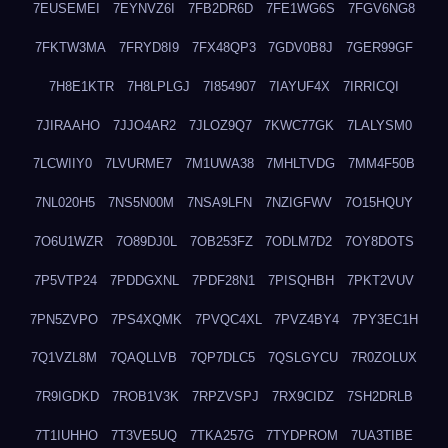
7EUSEMEI
7EYNVZ6I
7FB2DR6D
7FE1WG6S
7FGV6NG8
7FKTW3MA
7FRYD8I9
7FX48QP3
7GDV0B8J
7GER99GF
7H8E1KTR
7H8LPLGJ
7I854907
7IAYUF4X
7IRRICQI
7JIRAAHO
7JJO4AR2
7JLOZ9Q7
7KWC77GK
7LALYSM0
7LCWIIY0
7LVURME7
7M1UWA38
7MHLTVDG
7MM4F50B
7NL020H5
7NS5N00M
7NSA9LFN
7NZIGFWV
7O15HQUY
7O6U1WZR
7O89DJ0L
7OB253FZ
7ODLM7D2
7OY8DOTS
7P5VTP24
7PDDGXNL
7PDF28N1
7PISQHBH
7PKT2VUV
7PN5ZVPO
7PS4XQMK
7PVQC4XL
7PVZ4BY4
7PY3EC1H
7Q1VZL8M
7QAQLLVB
7QP7DLC5
7QSLGYCU
7R0ZOLUX
7R9IGDKD
7ROB1V3K
7RPZVSPJ
7RX9CIDZ
7SH2DRLB
7T1IUHHO
7T3VE5UQ
7TKA257G
7TYDPROM
7UA3TIBE