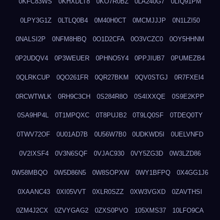
0KFC83WS
0KHXDLT8
0KO7R0BZ
0LA240G7
0LIQ91PM
0LPY3G1Z
0LTLQ0B4
0M40H0CT
0MCMJJJP
0N1LZI50
0NALSI2P
0NFM8HBQ
0O1D2CFA
0O3VCZC0
0OY5HHNM
0P2UDQV4
0P3WEUER
0PHNO5Y4
0PPJIUB7
0PUMEZB4
0QLRKCUP
0QO261FR
0QR27BKM
0QV0STGJ
0R7FXEI4
0RCWTWLK
0RH9C3CH
0S284R8O
0S4IXXQE
0S9E2KPP
0SA9HP4L
0T1MPQXC
0T8PUJB2
0T9LQ0SF
0TDEQ0TY
0TWV72OF
0U01AD7B
0U56W7B0
0UDKWD5I
0UELVNFD
0V2IXSF4
0V3N6SQF
0VJAC930
0VY5ZG3D
0W3LZD86
0W58MBQO
0W5D86N5
0W8SOPXW
0WY1BFPQ
0X4GG1J6
0XAANC43
0XI05VVT
0XLR0SZZ
0XW3VGXD
0ZAVTHSI
0ZM4J2CX
0ZVYGAG2
0ZXS0PVO
105XMS37
10LFO9CA