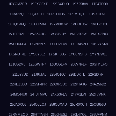
1RYOMZPR
1SFXG5XT
1SSBXDLO
1SZ258AV
1T04TFO9
1T3A32QI
1TQ4XCLI
1URGFNU5
1USMDQTI
1USXOD9C
1UTQO46Q
1UXXH5X4
1V2M00OW
1VHOFJ5Z
1VLGOT3L
1VT6PD21
1VV8ZAHG
1W387VUY
1WFVB76Y
1WPX7P03
1WUHK6D4
1X9NP2FS
1XEHVF4N
1XFRA9ZO
1XS2YS68
1XSROT4L
1YS8YJ6Z
1YSKFL0G
1YUCNSFB
1YYN7W1J
1Z1US2M8
1ZLGWTF7
1ZOCGLFM
206VNFLF
20GH4EFO
2110Y7UD
21J9UIA6
2254Q10C
226DDKTL
22R2IX7P
22RDZ3DD
22S5F4PR
22XXR3UO
232PTAJG
24AZ56D2
24MC44U0
24TJTMVU
24XS3FEV
24YV1LVI
252T7VNK
253A0XC6
254O5EQJ
258OBXAU
25JR0XCH
25Q8956U
25RMMEOD
26HTTV6H
26L0HESZ
270L4YOL
276UFPNM