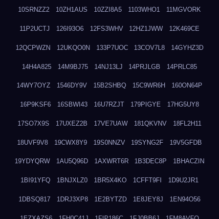
10SRNZZ2
10ZH1AUS
10ZZI8A5
1103WHO1
11MGVORK
11P2UCTJ
126I93O6
12FS3WHV
12HZ1JWW
12K469CE
12QCPWZN
12UKQO0N
133P7UOC
13COV7L8
14GYHZ3D
14H4A825
14M9BJ75
14NJ13LJ
14PRJLGB
14PRLC85
14WY7OYZ
1546DY9V
15B2SHBQ
15C9WR6H
160ON64P
16P9KSF6
16SBWI43
16U7RZJT
179PIGYE
17HG5UY8
17SO7X9S
17UXEZ2B
17VE7UAW
181QKVNV
18FL2H11
18UVF9V8
19CWX8Y9
19S0NNZV
19SYNG2F
19V5GFDB
19YDYQRW
1AU5Q96D
1AXWRT6R
1B3DEC8P
1BHACZIN
1BI91YFQ
1BNJXLZ0
1BR5X4KO
1CFFT9FI
1D9U2JR1
1DBSQ817
1DRJ3XP8
1E2BYTZD
1E8JEY8J
1EN94O56
1EZXAZS6
1FH0C41J
1FIP186C
1FJ0BB6J
1FM8AVFQ