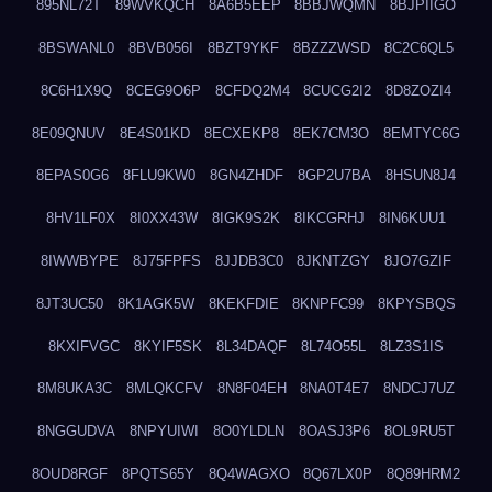
895NL72T
89WVKQCH
8A6B5EEP
8BBJWQMN
8BJPIIGO
8BSWANL0
8BVB056I
8BZT9YKF
8BZZZWSD
8C2C6QL5
8C6H1X9Q
8CEG9O6P
8CFDQ2M4
8CUCG2I2
8D8ZOZI4
8E09QNUV
8E4S01KD
8ECXEKP8
8EK7CM3O
8EMTYC6G
8EPAS0G6
8FLU9KW0
8GN4ZHDF
8GP2U7BA
8HSUN8J4
8HV1LF0X
8I0XX43W
8IGK9S2K
8IKCGRHJ
8IN6KUU1
8IWWBYPE
8J75FPFS
8JJDB3C0
8JKNTZGY
8JO7GZIF
8JT3UC50
8K1AGK5W
8KEKFDIE
8KNPFC99
8KPYSBQS
8KXIFVGC
8KYIF5SK
8L34DAQF
8L74O55L
8LZ3S1IS
8M8UKA3C
8MLQKCFV
8N8F04EH
8NA0T4E7
8NDCJ7UZ
8NGGUDVA
8NPYUIWI
8O0YLDLN
8OASJ3P6
8OL9RU5T
8OUD8RGF
8PQTS65Y
8Q4WAGXO
8Q67LX0P
8Q89HRM2