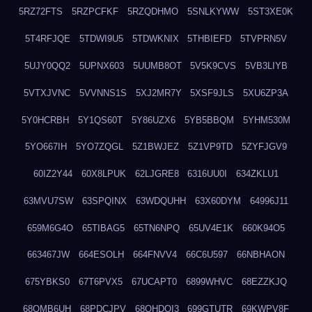
5RZ72FTS
5RZPCFKF
5RZQDHMO
5SNLKYWW
5ST3XE0K
5T4RFJQE
5TDWI9U5
5TDWKNIX
5THBIEFD
5TVPRN5V
5UJY0QQ2
5UPNX603
5UUMB8OT
5V5K9CVS
5VB3LIYB
5VTXJVNC
5VVNNS1S
5XJ2MR7Y
5XSF9JLS
5XU6ZP3A
5Y0HCRBH
5Y1QS60T
5Y86UZX6
5YB5BBQM
5YHM530M
5YO667IH
5YO7ZQGL
5Z1BWJEZ
5Z1VP9TD
5ZYFJGV9
60IZ2Y44
60X8LPUK
62LJGRE8
6316UU0I
634ZKLU1
63MVU7SW
63SPQINX
63WDQUHH
63X60DYM
64996J11
659M6G4O
65TIBAG5
65TN6NPQ
65UV4E1K
660K94O5
663467JW
664ESOLH
664FNVV4
66C6U597
66NBHAON
675YBKS0
67T6PVX5
67UCAPT0
6899WHVC
68EZZKJQ
68OMB6UH
68PDCJPV
68QHDOI3
699GTUTR
69KWPV8F