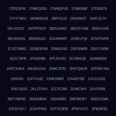
27E8J3FW
27MKG0DU
27MNQPU0
27NBD68F
27O3D674
27VYT4KU
28SMQGU6
299T1G15
2A01R6QT
2AAYZL7V
2AFJGVZY
2ATPPOCH
2B2G3AW2
2BFZFCNW
2BKKV1H5
2BLDOOU6
2BRHOLRJ
2CKA0HWT
2CRELPQI
2CSOTXFR
2CVZ7WMG
2D26EBXW
2D942LRG
2DPSN680
2DU7LORM
2EZC76PR
2F53ZH8K
2FFJSSR3
2G789XQE
2G8M6D58
2HDT2UKH
2HLBXGGN
2HMC2F0V
2HO7QAUP
2HYWPJNU
2IIHI162
2J4TVL9Q
2JDKS9WZ
2JG4QYDE
2JSJLGSQ
2KKCIQS5
2KL1TDVU
2LCI7CW6
2LN9C5H3
2LVOI55N
2M7YMERZ
2MIQDBKK
2N165DB2
2NFH8OET
2NXDJSMA
2OC6YQYJ
2ODHTNIQ
2OYOC8EB
2P5KVO7J
2PB26F91