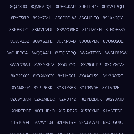
8QJ48I60
8QM6M2QF
8RH6U9AR
8RKLFN77
8RKWTPQR
8RYF58IR
8S2Y754U
8S6FCGLW
8SGHCITQ
8SJXN2QY
8SKB6IUG
8SMVFVDF
8SWZO6EX
8T1UV0KN
8TNOE569
8U58PZ5Z
8U9XSZTE
8ULNF9FD
8UQ89PM6
8VO5Q2UE
8VOUFPGA
8VQQAA1I
8VTQSTRQ
8WAVTFXG
8WSU0MSW
8WVC26W1
8WXYKI9V
8X4X9YOL
8X79OPDP
8XCY80VZ
8XP25X65
8XX9KYGX
8Y1IYS6J
8YAACL5S
8YKVAXRE
8YM48I9Z
8YPIP6SK
8YSJ7SB8
8YT98V0E
8YTM92ET
8ZC9YBAN
8ZFZMEEQ
8ZPDT42T
8ZYB2DUK
902YJAIU
904RTRGF
90GLHP4O
9151RE2S
91536XNC
91M6TF5C
91S40MFE
927W4109
92D4V1SF
92NJMW74
92QEGUIC