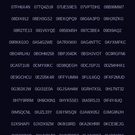
07FH6X4N
07TQ4ZU9
07UES9ES
07VPTDH1
08B99MM7
08DIX912
08EH3GS2
08EKQPQ9
08G6A3PD
08HJRZKG
08R2TE13
091V6YQE
0959345H
097C3BE4
09DI9AQ2
09RKK0JO
0A54G2WE
0A7RXWXI
0AG4NTTC
0AYXMFKC
0BO4RLHU
0BOHM258
0BPJ04DK
0BSHJVOT
0C9RGFN6
0CA5T1U9
0CMYI0KC
0D38QEGH
0DCJSPJ1
0DZMHHX1
0E9GCHCU
0EZ05K4R
0FFYUM84
0FLIL6GQ
0FXF2MUD
0G363XJW
0GI31E0A
0GJSAH4M
0GRH7XSL
0H17NT32
0H7Y9RRM
0H9OI0N1
0HYK5SEI
0IA5RSJ3
0IF4Y4UQ
0IM5QCNL
0IUZL33Y
0J6YMSQ9
0JAWX05J
0JMG9NJH
0JX5HAPI
0JXDX9ZM
0K8I19RD
0KA2KHRR
0KCE9EJG