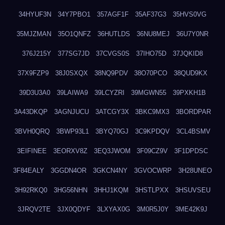
34HYUF3N
34Y7PBO1
357AGF1F
35AF37G3
35HVS0VG
35MJZMAN
35O1QNFZ
36HUTLDS
36NU8MEJ
36U7Y0NR
376J215Y
377SG7JD
37CVGS0S
37IHO75D
37JQKID8
37X9FZP9
38J0SXQX
38NQ9PDV
38O70PCO
38QUD9KX
39D3U3A0
39LAIWA9
39LCYZRI
39MGWN55
39PXKH1B
3A43DKQP
3AGNJUCU
3ATCGY3X
3BKC9MX3
3BORDPAR
3BVH0QRQ
3BWP93L1
3BYQ70GJ
3C9KPDQV
3CL4BSMV
3EIFINEE
3EORXV8Z
3EQ3JWOM
3F09CZ9V
3F1DPDSC
3F84EALY
3GGDN4OR
3GKCN4NY
3GVOCWRP
3H28UNEO
3H92RKQ0
3HG56NHN
3HHJ1KQM
3HSTLPXX
3HSUVSEU
3JRQV2TE
3JX0QDYF
3LXYAX0G
3M0R5J0Y
3ME42K9J