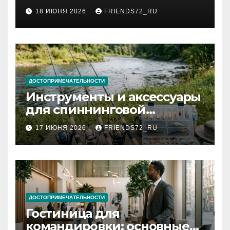
2026 году: сроки от 3 дней
18 ИЮНЯ 2026
FRIENDS72_RU
и список необходимых
документов
ДОСТОПРИМЕЧАТЕЛЬНОСТИ
Инструменты и аксессуары
для спиннинговой
рыбалки: назначение и
17 ИЮНЯ 2026
FRIENDS72_RU
типы
ДОСТОПРИМЕЧАТЕЛЬНОСТИ
Гостиница для
командировки: основные