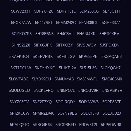
5CWV233T
5DFYUFZ0
5DKYT31C
5DM253CG
5E4JC1TI
5EXK7A7W
5F447S51
5FMM242C
5FNR39CT
5GEF3377
5GYKO7P3
5H18E5N3
5H4C8VII
5HANI4XK
5HER0XEV
5HNS21Z8
5IFXGJFK
5IITXOZY
5IVSLWGV
5J5FOXDN
5KAFKBC4
5KEFVRBK
5KFBILGV
5KP635PE
5KSAQAB8
5KT1DCUW
5KZYHXKG
5L1KPI2V
5L515L3S
5LCKQGH7
5LOVPA8C
5LY0K9GU
5M4U4YA3
5M8JMWFU
5MC4C6M0
5MOLUGED
5NCKLFPQ
5NI5PO7L
5NROBV9R
5NSPSK7R
5NYZ03GV
5NZ2F7XQ
5OGIRQDY
5OIXNVW6
5OPF8A7F
5PI2KCCW
5PMRZDAK
5Q7NY9BS
5QDQI5F8
5QL8UU2J
5RALQ21C
5RBG4E64
5RCDBBFD
5ROV8T2I
5RP6DWR8