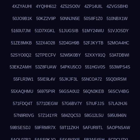
4XZYAUHI
4YQHH612
4Z52SO0V
4ZP14UIL
4ZVGSBH0
50JO9B1K
50KZ2V9P
50NNJN5E
50S8F1Z0
510NBX1W
5160U7JM
51D7XGKL
51JUGSIB
51MY24WU
51VJOSDY
51ZE8MKB
522X4O28
52D4GH9B
52FJKYTB
52MOA4HC
52SYO0Q2
52TPECFV
52W5K0BY
52XXY91Q
53ATDBWI
53EKZAMH
53Z8FUAW
54PKU5CO
551HGV0S
553WPS4S
55FLR3W1
55IE9L4V
55JKJF3L
55NCOA72
55QDIRSM
55XAQHMU
56975PIR
56GSA0U2
56QN3KEB
56SCV4BG
571FDQ4T
5771DEGW
57G6BV7Y
57IUFJJS
57LA2HJ6
57N9R0VG
57Z141YR
584ZQC53
58G12L5U
595U946N
59BSESDJ
59FRMR7X
59T11ZKH
5AFUR9TL
5AOPNSAW
5AQL07P2
5ASS9KJO
5AY4N3YE
5B3AF4SH
5CDCU7YL