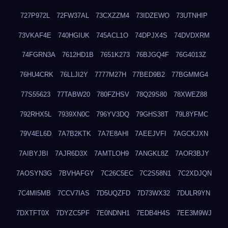
727P972L
72FW37AL
73CXZZM4
73IDZEWO
73UTNHIP
73VKAF4E
740HGIUK
745ACL1O
74DPJX4S
74DVDXRM
74FGRN3A
7612HD1B
7651K273
76BJGQ4F
76G4013Z
76HU4CRK
76LLJI2Y
7777M27H
77BED9B2
77BGMMG4
77S55623
77TABW20
780FZHSV
78Q29S80
78XWEZ88
792RHX5L
7939XN0C
796YV3DQ
79GHS38T
79L8YFMC
79V4EL6D
7A7B2KTK
7A7E8AHI
7AEEJVFI
7AGCKJXN
7AIBYJBI
7AJR6D3X
7AMTLOH9
7ANGKL8Z
7AOR3BJY
7AOSYN3G
7BVHAFGY
7C26C5EC
7C2S58N1
7C2XDJQN
7C4MI5MB
7CCV7IAS
7D5UQZFD
7D73WX32
7DULR9YN
7DXTFT0X
7DYZC5PF
7E0NDNH1
7EDB4H4S
7EE3M9WJ