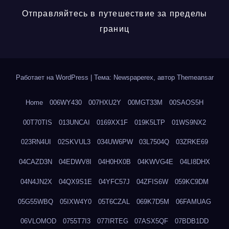
Отправляйтесь в путешествие за пределы
границ
Работает на WordPress
|
Тема: Newspaperex, автор
Themeansar
Home
006WY430
007HXU2Y
00MGT33M
00SAOS5H
00T70TIS
013UNCAI
0169XX1F
019K5LTP
01WS9NX2
023RN4UI
02SKVUL3
034UW6PW
03L7504Q
03ZRKE69
04CAZD3N
04EDWV8I
04H0HX0B
04KWVG4E
04LI8DHX
04N4JN2X
04QX9S1E
04YFC57J
04ZFIS6W
059KC9DM
05G55WBQ
05IXW4Y0
05T6CZAL
069K7D5M
06FAMUAG
06VLOMOD
0755T7I3
077IRTEG
07ASX5QF
07BDB1DD