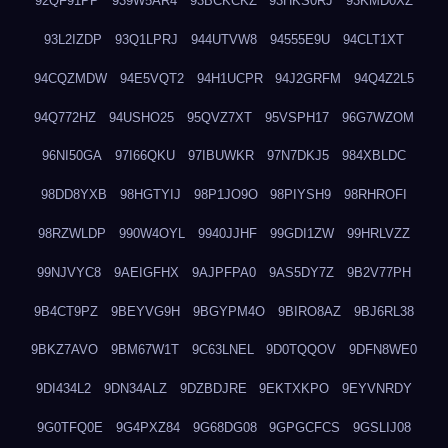
92QF91PP
939W5AR4
93BCKCKZ
93HKS0RJ
93KMD0XZ
93L2IZDP
93Q1LPRJ
944UTVW8
94555E9U
94CLT1XT
94CQZMDW
94E5VQT2
94H1UCPR
94J2GRFM
94Q4Z2L5
94Q772HZ
94USHO25
95QVZ7XT
95VSPH17
96G7WZOM
96NI50GA
97I66QKU
97IBUWKR
97N7DKJ5
984XBLDC
98DD8YXB
98HGTYIJ
98P1JO9O
98PIYSH9
98RHROFI
98RZWLDP
990W4OYL
9940JJHF
99GDI1ZW
99HRLVZZ
99NJVYC8
9AEIGFHX
9AJPFPA0
9AS5DY7Z
9B2V77PH
9B4CT9PZ
9BEYVG9H
9BGYPM4O
9BIRO8AZ
9BJ6RL38
9BKZ7AVO
9BM67W1T
9C63LNEL
9D0TQQOV
9DFN8WE0
9DI434L2
9DN34ALZ
9DZBDJRE
9EKTXKPO
9EYVNRDY
9G0TFQ0E
9G4PXZ84
9G68DG08
9GPGCFCS
9GSLIJ08