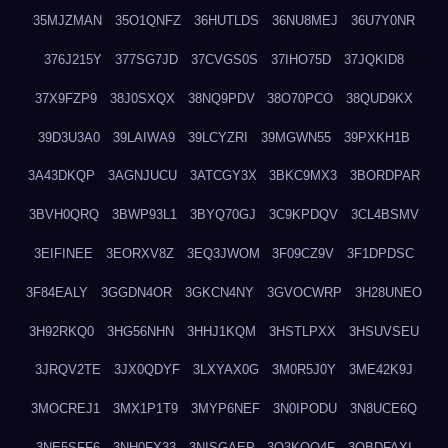
35MJZMAN
35O1QNFZ
36HUTLDS
36NU8MEJ
36U7Y0NR
376J215Y
377SG7JD
37CVGS0S
37IHO75D
37JQKID8
37X9FZP9
38J0SXQX
38NQ9PDV
38O70PCO
38QUD9KX
39D3U3A0
39LAIWA9
39LCYZRI
39MGWN55
39PXKH1B
3A43DKQP
3AGNJUCU
3ATCGY3X
3BKC9MX3
3BORDPAR
3BVH0QRQ
3BWP93L1
3BYQ70GJ
3C9KPDQV
3CL4BSMV
3EIFINEE
3EORXV8Z
3EQ3JWOM
3F09CZ9V
3F1DPDSC
3F84EALY
3GGDN4OR
3GKCN4NY
3GVOCWRP
3H28UNEO
3H92RKQ0
3HG56NHN
3HHJ1KQM
3HSTLPXX
3HSUVSEU
3JRQV2TE
3JX0QDYF
3LXYAX0G
3M0R5J0Y
3ME42K9J
3MOCREJ1
3MX1P1T9
3MYP6NEF
3N0IPODU
3N8UCE6Q
3NE5SFF6
3NH0FX33
3NISGAEP
3O3KQQ4F
3OBDFAXI