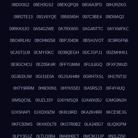
08DIX912
08EH3GS2
08EKQPQ9
08G6A3PD
08HJRZKG
08R2TE13
091V6YQE
0959345H
097C3BE4
09DI9AQ2
09RKK0JO
0A54G2WE
0A7RXWXI
0AG4NTTC
0AYXMFKC
0BO4RLHU
0BOHM258
0BPJ04DK
0BSHJVOT
0C9RGFN6
0CA5T1U9
0CMYI0KC
0D38QEGH
0DCJSPJ1
0DZMHHX1
0E9GCHCU
0EZ05K4R
0FFYUM84
0FLIL6GQ
0FXF2MUD
0G363XJW
0GI31E0A
0GJSAH4M
0GRH7XSL
0H17NT32
0H7Y9RRM
0H9OI0N1
0HYK5SEI
0IA5RSJ3
0IF4Y4UQ
0IM5QCNL
0IUZL33Y
0J6YMSQ9
0JAWX05J
0JMG9NJH
0JX5HAPI
0JXDX9ZM
0K8I19RD
0KA2KHRR
0KCE9EJG
0KFC83WS
0KHXDLT8
0KO7R0BZ
0LA240G7
0LIQ91PM
0LPY3G1Z
0LTLQ0B4
0M40H0CT
0MCMJJJP
0N1LZI50