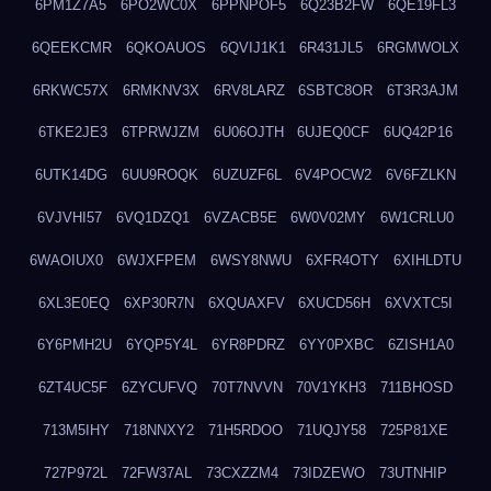
6PM1Z7A5
6PO2WC0X
6PPNPOF5
6Q23B2FW
6QE19FL3
6QEEKCMR
6QKOAUOS
6QVIJ1K1
6R431JL5
6RGMWOLX
6RKWC57X
6RMKNV3X
6RV8LARZ
6SBTC8OR
6T3R3AJM
6TKE2JE3
6TPRWJZM
6U06OJTH
6UJEQ0CF
6UQ42P16
6UTK14DG
6UU9ROQK
6UZUZF6L
6V4POCW2
6V6FZLKN
6VJVHI57
6VQ1DZQ1
6VZACB5E
6W0V02MY
6W1CRLU0
6WAOIUX0
6WJXFPEM
6WSY8NWU
6XFR4OTY
6XIHLDTU
6XL3E0EQ
6XP30R7N
6XQUAXFV
6XUCD56H
6XVXTC5I
6Y6PMH2U
6YQP5Y4L
6YR8PDRZ
6YY0PXBC
6ZISH1A0
6ZT4UC5F
6ZYCUFVQ
70T7NVVN
70V1YKH3
711BHOSD
713M5IHY
718NNXY2
71H5RDOO
71UQJY58
725P81XE
727P972L
72FW37AL
73CXZZM4
73IDZEWO
73UTNHIP