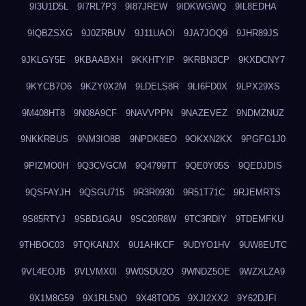
9I3U1D5L
9I7RL7P3
9I87JREW
9IDKWGWQ
9IL8EDHA
9IQBZSXG
9J0ZRBUV
9J11UAOI
9JA7JOQ9
9JHR89JS
9JKLGY5E
9KBAABXH
9KKHTYIP
9KRBN3CP
9KXDCNY7
9KYCB7O6
9KZY0X2M
9LDELS8R
9LI6FD0X
9LPX29XS
9M408HT8
9N08A9CF
9NAVVPPN
9NAZEVEZ
9NDMZNUZ
9NKKRBUS
9NM3IO8B
9NPDK8EO
9OKXN2KX
9PGFG1J0
9PIZMO0H
9Q3CVGCM
9Q4799TT
9QE0Y05S
9QEDJDIS
9QSFAYJH
9QSGU715
9R3R0930
9R51T71C
9RJEMRTS
9S85RTYJ
9SBD1GAU
9SC20R8W
9TC3RDIY
9TDEMFKU
9THBOC03
9TQKANJX
9U1AHKCF
9UDYO1HV
9UW8EUTC
9VL4EOJB
9VLVMX0I
9W0SDU2O
9WNDZ5OE
9WZXLZA9
9X1M8G59
9X1RL5NO
9X48TOD5
9XJI2XX2
9Y62DJFI