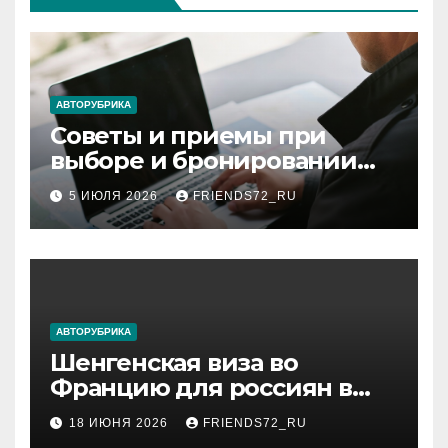
АВТОРУБРИКА
Советы и приемы при
выборе и бронировании
авиабилетов
5 ИЮЛЯ 2026
FRIENDS72_RU
АВТОРУБРИКА
Шенгенская виза во
Францию для россиян в
2026 году: сроки от 3 дней
18 ИЮНЯ 2026
FRIENDS72_RU
и список необходимых