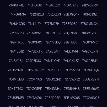
73VKAF4E
740HGIUK
745ACL1O
74DPJX4S
74DVDXRM
74FGRN3A
7612HD1B
7651K273
76BJGQ4F
76G4013Z
76HU4CRK
76LLJI2Y
7777M27H
77BED9B2
77BGMMG4
77S55623
77TABW20
780FZHSV
78Q29S80
78XWEZ88
792RHX5L
7939XN0C
796YV3DQ
79GHS38T
79L8YFMC
79V4EL6D
7A7B2KTK
7A7E8AHI
7AEEJVFI
7AGCKJXN
7AIBYJBI
7AJR6D3X
7AMTLOH9
7ANGKL8Z
7AOR3BJY
7AOSYN3G
7BVHAFGY
7C26C5EC
7C2S58N1
7C2XDJQN
7C4MI5MB
7CCV7IAS
7D5UQZFD
7D73WX32
7DULR9YN
7DXTFT0X
7DYZC5PF
7E0NDNH1
7EDB4H4S
7EE3M9WJ
7EUSEMEI
7EYNVZ6I
7FB2DR6D
7FE1WG6S
7FGV6NG8