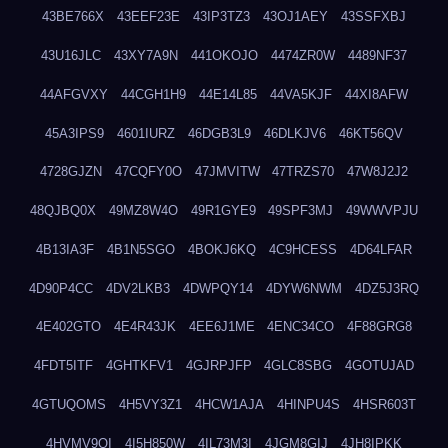
43BE766X
43EEF23E
43IP3TZ3
43OJ1AEY
43SSFXBJ
43U16JLC
43XY7A9N
441OKOJO
4474ZR0W
4489NF37
44AFGVXY
44CGH1H9
44E14L85
44VA5KJF
44XI8AFW
45A3IPS9
4601IURZ
46DGB3L9
46DLKJV6
46KT56QV
4728GJZN
47CQFY0O
47JMVITW
47TRZS70
47W8J2J2
48QJBQ0X
49MZ8W4O
49R1GYE9
49SPF3MJ
49WWVPJU
4B13IA3F
4B1N5SGO
4BOKJ6KQ
4C9HCESS
4D64LFAR
4D90P4CC
4DV2LKB3
4DWPQY14
4DYW6NWM
4DZ5J3RQ
4E402GTO
4E4R43JK
4EE6J1ME
4ENC34CO
4F88GRG8
4FDT5ITF
4GHTKFV1
4GJRPJFP
4GLC8SBG
4GOTUJAD
4GTUQOMS
4H5VY3Z1
4HCW1AJA
4HINPU4S
4HSR603T
4HVMV9QI
4I5H850W
4IL73M3I
4JGM8GIJ
4JH8IPKK