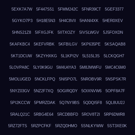
5EXK7A7W
5F447S51
5FMM242C
5FNR39CT
5GEF3377
5GYKO7P3
5H18E5N3
5H4C8VII
5HANI4XK
5HER0XEV
5HNS21Z8
5IFXGJFK
5IITXOZY
5IVSLWGV
5J5FOXDN
5KAFKBC4
5KEFVRBK
5KFBILGV
5KP635PE
5KSAQAB8
5KT1DCUW
5KZYHXKG
5L1KPI2V
5L515L3S
5LCKQGH7
5LOVPA8C
5LY0K9GU
5M4U4YA3
5M8JMWFU
5MC4C6M0
5MOLUGED
5NCKLFPQ
5NI5PO7L
5NROBV9R
5NSPSK7R
5NYZ03GV
5NZ2F7XQ
5OGIRQDY
5OIXNVW6
5OPF8A7F
5PI2KCCW
5PMRZDAK
5Q7NY9BS
5QDQI5F8
5QL8UU2J
5RALQ21C
5RBG4E64
5RCDBBFD
5ROV8T2I
5RP6DWR8
5RZ72FTS
5RZPCFKF
5RZQDHMO
5SNLKYWW
5ST3XE0K