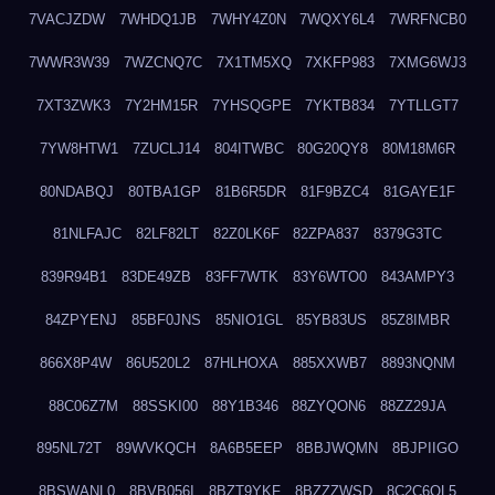
7VACJZDW
7WHDQ1JB
7WHY4Z0N
7WQXY6L4
7WRFNCB0
7WWR3W39
7WZCNQ7C
7X1TM5XQ
7XKFP983
7XMG6WJ3
7XT3ZWK3
7Y2HM15R
7YHSQGPE
7YKTB834
7YTLLGT7
7YW8HTW1
7ZUCLJ14
804ITWBC
80G20QY8
80M18M6R
80NDABQJ
80TBA1GP
81B6R5DR
81F9BZC4
81GAYE1F
81NLFAJC
82LF82LT
82Z0LK6F
82ZPA837
8379G3TC
839R94B1
83DE49ZB
83FF7WTK
83Y6WTO0
843AMPY3
84ZPYENJ
85BF0JNS
85NIO1GL
85YB83US
85Z8IMBR
866X8P4W
86U520L2
87HLHOXA
885XXWB7
8893NQNM
88C06Z7M
88SSKI00
88Y1B346
88ZYQON6
88ZZ29JA
895NL72T
89WVKQCH
8A6B5EEP
8BBJWQMN
8BJPIIGO
8BSWANL0
8BVB056I
8BZT9YKF
8BZZZWSD
8C2C6QL5