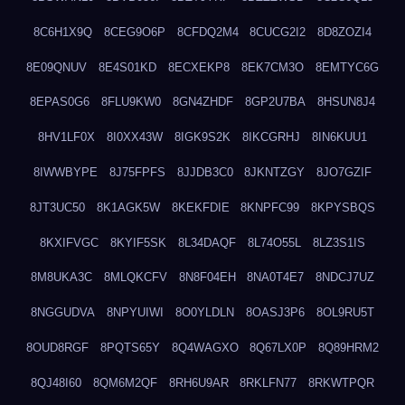
8C6H1X9Q
8CEG9O6P
8CFDQ2M4
8CUCG2I2
8D8ZOZI4
8E09QNUV
8E4S01KD
8ECXEKP8
8EK7CM3O
8EMTYC6G
8EPAS0G6
8FLU9KW0
8GN4ZHDF
8GP2U7BA
8HSUN8J4
8HV1LF0X
8I0XX43W
8IGK9S2K
8IKCGRHJ
8IN6KUU1
8IWWBYPE
8J75FPFS
8JJDB3C0
8JKNTZGY
8JO7GZIF
8JT3UC50
8K1AGK5W
8KEKFDIE
8KNPFC99
8KPYSBQS
8KXIFVGC
8KYIF5SK
8L34DAQF
8L74O55L
8LZ3S1IS
8M8UKA3C
8MLQKCFV
8N8F04EH
8NA0T4E7
8NDCJ7UZ
8NGGUDVA
8NPYUIWI
8O0YLDLN
8OASJ3P6
8OL9RU5T
8OUD8RGF
8PQTS65Y
8Q4WAGXO
8Q67LX0P
8Q89HRM2
8QJ48I60
8QM6M2QF
8RH6U9AR
8RKLFN77
8RKWTPQR