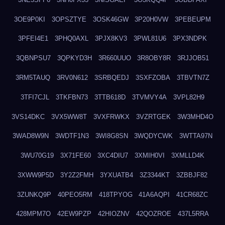
3OE9P0KI
3OPSZTYE
3OSK46GW
3P20H0VW
3PEBEUPM
3PFEI4E1
3PHQ0AXL
3PJX8KV3
3PWL81U6
3PX3NDPK
3QBNPSU7
3QPKYD3H
3R660UUO
3R8OBY8R
3RJJOB51
3RM5TAUQ
3RV0N612
3SRBQEDJ
3SXFZOBA
3TBVTN7Z
3TFI7CJL
3TKFBN73
3TTB618D
3TVMVY4A
3VPL82H9
3VS14DKC
3VX5WW8T
3VXFRWKX
3VZRTGEK
3W3MHD4O
3WAD8W9N
3WDTF1N3
3WI8G8SN
3WQDYCWK
3WTTA97N
3WU70G19
3X71FE60
3XC4DIU7
3XMIH0VI
3XMLLD4K
3XWW9P5D
3Y2Z2FMH
3YXUATB4
3Z3344KT
3ZBBJF82
3ZUNKQ9P
40PEO5RM
418TPYOG
41A6AQPI
41CR68ZC
428MPM7O
42EW9PZP
42HIOZNV
42QOZROE
437L5RRA