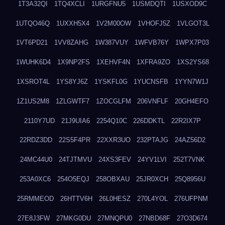
1T3A32QI
1TQ4XCLI
1URGFNU5
1USMDQTI
1USXOD9C
1UTQO46Q
1UXXH5X4
1V2M00OW
1VHOFJ5Z
1VLGOT3L
1VT6PD21
1VV8ZAHG
1W387VUY
1WFVB76Y
1WPX7P03
1WUHK6D4
1X9NP2FS
1XEHVF4N
1XFRA9ZO
1XS2YS68
1XSROT4L
1YS8YJ6Z
1YSKFL0G
1YUCNSFB
1YYN7W1J
1Z1US2M8
1ZLGWTF7
1ZOCGLFM
206VNFLF
20GH4EFO
2110Y7UD
21J9UIA6
2254Q10C
226DDKTL
22R2IX7P
22RDZ3DD
22S5F4PR
22XXR3UO
232PTAJG
24AZ56D2
24MC44U0
24TJTMVU
24XS3FEV
24YV1LVI
252T7VNK
253A0XC6
254O5EQJ
258OBXAU
25JR0XCH
25Q8956U
25RMMEOD
26HTTV6H
26L0HESZ
270L4YOL
276UFPNM
27E8J3FW
27MKG0DU
27MNQPU0
27NBD68F
27O3D674