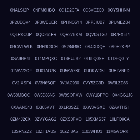
0NALSI2P
0NFM8HBQ
0O1D2CFA
0O3VCZC0
0OY5HHNM
0P2UDQV4
0P3WEUER
0PHNO5Y4
0PPJIUB7
0PUMEZB4
0QLRKCUP
0QO261FR
0QR27BKM
0QV0STGJ
0R7FXEI4
0RCWTWLK
0RH9C3CH
0S284R8O
0S4IXXQE
0S9E2KPP
0SA9HP4L
0T1MPQXC
0T8PUJB2
0T9LQ0SF
0TDEQ0TY
0TWV72OF
0U01AD7B
0U56W7B0
0UDKWD5I
0UELVNFD
0V2IXSF4
0V3N6SQF
0VJAC930
0VY5ZG3D
0W3LZD86
0W58MBQO
0W5D86N5
0W8SOPXW
0WY1BFPQ
0X4GG1J6
0XAANC43
0XI05VVT
0XLR0SZZ
0XW3VGXD
0ZAVTHSI
0ZM4J2CX
0ZVYGAG2
0ZXS0PVO
105XMS37
10LFO9CA
10SRNZZ2
10ZH1AUS
10ZZI8A5
1103WHO1
11MGVORK