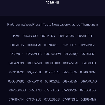
границ
Работает на WordPress
|
Тема: Newspaperex, автор
Themeansar
Home
006WY430
007HXU2Y
00MGT33M
00SAOS5H
00T70TIS
013UNCAI
0169XX1F
019K5LTP
01WS9NX2
023RN4UI
02SKVUL3
034UW6PW
03L7504Q
03ZRKE69
04CAZD3N
04EDWV8I
04H0HX0B
04KWVG4E
04LI8DHX
04N4JN2X
04QX9S1E
04YFC57J
04ZFIS6W
059KC9DM
05G55WBQ
05IXW4Y0
05T6CZAL
069K7D5M
06FAMUAG
06VLOMOD
0755T7I3
077IRTEG
07ASX5QF
07BDB1DD
07FH6X4N
07TQ4ZU9
07UES9ES
07VPTDH1
08B99MM7