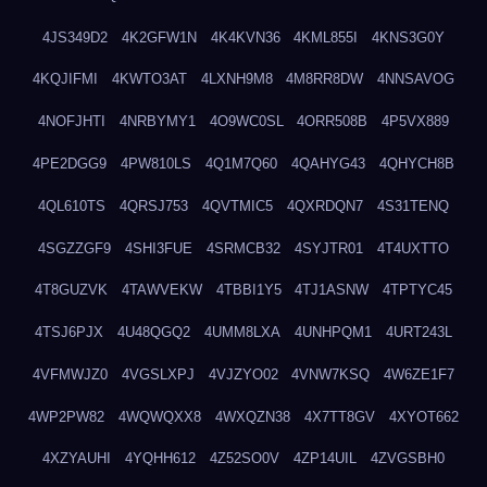
4JS349D2
4K2GFW1N
4K4KVN36
4KML855I
4KNS3G0Y
4KQJIFMI
4KWTO3AT
4LXNH9M8
4M8RR8DW
4NNSAVOG
4NOFJHTI
4NRBYMY1
4O9WC0SL
4ORR508B
4P5VX889
4PE2DGG9
4PW810LS
4Q1M7Q60
4QAHYG43
4QHYCH8B
4QL610TS
4QRSJ753
4QVTMIC5
4QXRDQN7
4S31TENQ
4SGZZGF9
4SHI3FUE
4SRMCB32
4SYJTR01
4T4UXTTO
4T8GUZVK
4TAWVEKW
4TBBI1Y5
4TJ1ASNW
4TPTYC45
4TSJ6PJX
4U48QGQ2
4UMM8LXA
4UNHPQM1
4URT243L
4VFMWJZ0
4VGSLXPJ
4VJZYO02
4VNW7KSQ
4W6ZE1F7
4WP2PW82
4WQWQXX8
4WXQZN38
4X7TT8GV
4XYOT662
4XZYAUHI
4YQHH612
4Z52SO0V
4ZP14UIL
4ZVGSBH0