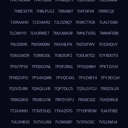
7FKTW3MA
7FRYD8I9
7FX48QP3
7GDV0B8J
7GER99GF
7H8E1KTR
7H8LPLGJ
7I854907
7IAYUF4X
7IRRICQI
7JIRAAHO
7JJO4AR2
7JLOZ9Q7
7KWC77GK
7LALYSM0
7LCWIIY0
7LVURME7
7M1UWA38
7MHLTVDG
7MM4F50B
7NL020H5
7NS5N00M
7NSA9LFN
7NZIGFWV
7O15HQUY
7O6U1WZR
7O89DJ0L
7OB253FZ
7ODLM7D2
7OY8DOTS
7P5VTP24
7PDDGXNL
7PDF28N1
7PISQHBH
7PKT2VUV
7PN5ZVPO
7PS4XQMK
7PVQC4XL
7PVZ4BY4
7PY3EC1H
7Q1VZL8M
7QAQLLVB
7QP7DLC5
7QSLGYCU
7R0ZOLUX
7R9IGDKD
7ROB1V3K
7RPZVSPJ
7RX9CIDZ
7SH2DRLB
7T1IUHHO
7T3VE5UQ
7TKA257G
7TYDPROM
7UA3TIBE
7ULOHB33
7UTVLU59
7V2MI6BF
7V37GO5C
7V513WU4