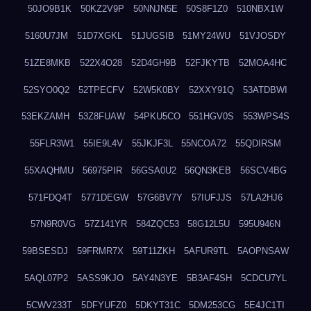
50JO9B1K
50KZ2V9P
50NNJN5E
50S8F1Z0
510NBX1W
5160U7JM
51D7XGKL
51JUGSIB
51MY24WU
51VJOSDY
51ZE8MKB
522X4O28
52D4GH9B
52FJKYTB
52MOA4HC
52SYO0Q2
52TPECFV
52W5K0BY
52XXY91Q
53ATDBWI
53EKZAMH
53Z8FUAW
54PKU5CO
551HGV0S
553WPS4S
55FLR3W1
55IE9L4V
55JKJF3L
55NCOA72
55QDIRSM
55XAQHMU
56975PIR
56GSA0U2
56QN3KEB
56SCV4BG
571FDQ4T
5771DEGW
57G6BV7Y
57IUFJJS
57LA2HJ6
57N9R0VG
57Z141YR
584ZQC53
58G12L5U
595U946N
59BSESDJ
59FRMR7X
59T11ZKH
5AFUR9TL
5AOPNSAW
5AQL07P2
5ASS9KJO
5AY4N3YE
5B3AF4SH
5CDCU7YL
5CWV233T
5DFYUFZ0
5DKYT31C
5DM253CG
5E4JC1TI