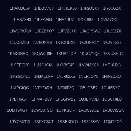
1HAKMC6P
1HDB3VUY
1HHJEK58
1HR93CXT
1I70CGZX
1IASZ8H3
1IF86W04
1IHA2RU7
1IOKJ9IZ
1IOWA7OG
1IWGPKRW
1JEZBYO7
1JFVZL7X
1JKQPSW2
1JL35ZZ0
1JUOBZ9U
1JZ9UNM8
1K1OOBX2
1KJONM1Y
1KJVH227
1KMG68BO
1KQW0D9E
1KUB22OP
1KUC7YQ5
1KVUSEU1
1L0EECVC
1L92C1GM
1LO2KT45
1LVWMXC9
1MF16JX6
1MZGQ4D3
1N3AELFF
1N3R82X5
1NERJOY9
1NIN2DXO
1NIPGIQG
1NTYF4RH
1NZ06F8Q
1OELGBE2
1OUI6BYG
1PET0A5T
1PMAFB0V
1PSGIWB2
1Q3BPV0D
1QBCT8D3
1QMT9XGT
1QWO8TSQ
1QYKS8IF
1RCW99QZ
1RDUWSSK
1RYOMZPR
1SFXG5XT
1SSBXDLO
1SZ258AV
1T04TFO9