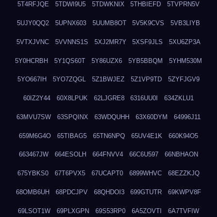
5T4RFJQE
5TDWI9U5
5TDWKNIX
5THBIEFD
5TVPRN5V
5UJY0QQ2
5UPNX603
5UUMB8OT
5V5K9CVS
5VB3LIYB
5VTXJVNC
5VVNNS1S
5XJ2MR7Y
5XSF9JLS
5XU6ZP3A
5Y0HCRBH
5Y1QS60T
5Y86UZX6
5YB5BBQM
5YHM530M
5YO667IH
5YO7ZQGL
5Z1BWJEZ
5Z1VP9TD
5ZYFJGV9
60IZ2Y44
60X8LPUK
62LJGRE8
6316UU0I
634ZKLU1
63MVU7SW
63SPQINX
63WDQUHH
63X60DYM
64996J11
659M6G4O
65TIBAG5
65TN6NPQ
65UV4E1K
660K94O5
663467JW
664ESOLH
664FNVV4
66C6U597
66NBHAON
675YBKS0
67T6PVX5
67UCAPT0
6899WHVC
68EZZKJQ
68OMB6UH
68PDCJPV
68QHDOI3
699GTUTR
69KWPV8F
69LSOT1W
69PLXGPN
69S53RP0
6A5ZOVTI
6A7TVFIW