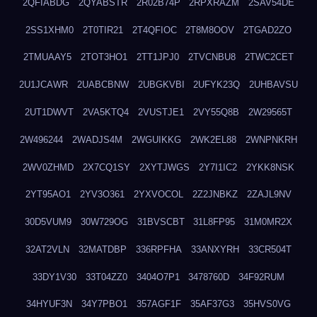
2QFIABDG
2QYABSTR
2R02B74P
2RPXRAZM
2SAV54DE
2SS1XHM0
2T0TIR21
2T4QFIOC
2T8M8OOV
2TGAD2ZO
2TMUAAY5
2TOT3HO1
2TT1JPJ0
2TVCNBU8
2TWC2CET
2U1JCAWR
2UABCBNW
2UBGKVBI
2UFYK23Q
2UHBAVSU
2UT1DWVT
2VA5KTQ4
2VUSTJE1
2VY55Q8B
2W29565T
2W496244
2WADJS4M
2WGUIKKG
2WK2EL88
2WNPNKRH
2WV0ZHMD
2X7CQ1SY
2XYTJWGS
2Y7I1IC2
2YKK8NSK
2YT95AO1
2YV3O361
2YXVOCOL
2Z2JNBKZ
2ZAJL9NV
30D5VUM9
30W729OG
31BVSCBT
31L8FP95
31M0MR2X
32AT2VLN
32MATDBP
336RPFHA
33ANXYRH
33CR504T
33DY1V30
33T04ZZ0
3404O7P1
3478760D
34F92RUM
34HYUF3N
34Y7PBO1
357AGF1F
35AF37G3
35HVS0VG