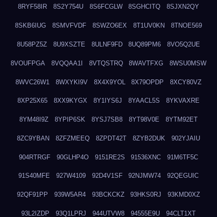
8RYF58IR
8S2Y754U
8S6FCGLW
8SGHCITQ
8SJXN2QY
8SKB6IUG
8SMVFVDF
8SWZO6EX
8T1UV0KN
8TNOE569
8U58PZ5Z
8U9XSZTE
8ULNF9FD
8UQ89PM6
8VO5Q2UE
8VOUFPGA
8VQQAA1I
8VTQSTRQ
8WAVTFXG
8WSU0MSW
8WVC26W1
8WXYKI9V
8X4X9YOL
8X79OPDP
8XCY80VZ
8XP25X65
8XX9KYGX
8Y1IYS6J
8YAACL5S
8YKVAXRE
8YM48I9Z
8YPIP6SK
8YSJ7SB8
8YT98V0E
8YTM92ET
8ZC9YBAN
8ZFZMEEQ
8ZPDT42T
8ZYB2DUK
902YJAIU
904RTRGF
90GLHP4O
9151RE2S
91536XNC
91M6TF5C
91S40MFE
927W4109
92D4V1SF
92NJMW74
92QEGUIC
92QF91PP
939W5AR4
93BCKCKZ
93HKS0RJ
93KMD0XZ
93L2IZDP
93Q1LPRJ
944UTVW8
94555E9U
94CLT1XT