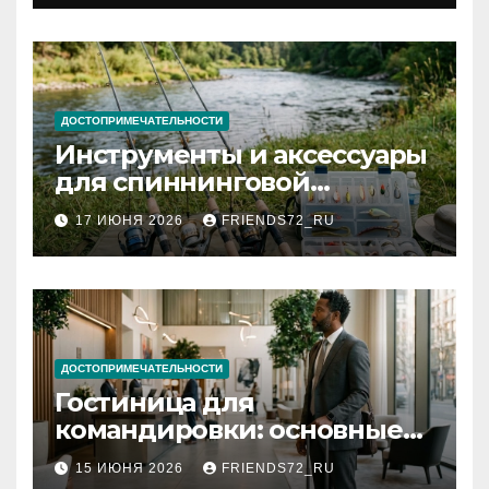
документов
ДОСТОПРИМЕЧАТЕЛЬНОСТИ
Инструменты и аксессуары
для спиннинговой
рыбалки: назначение и
17 ИЮНЯ 2026
FRIENDS72_RU
типы
ДОСТОПРИМЕЧАТЕЛЬНОСТИ
Гостиница для
командировки: основные
критерии выбора
15 ИЮНЯ 2026
FRIENDS72_RU