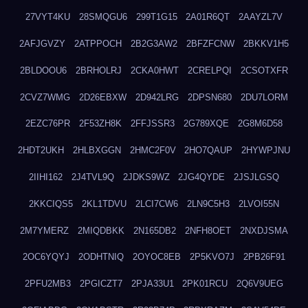
27VYT4KU
28SMQGU6
299T1G15
2A01R6QT
2AAYZL7V
2AFJGVZY
2ATPPOCH
2B2G3AW2
2BFZFCNW
2BKKV1H5
2BLDOOU6
2BRHOLRJ
2CKA0HWT
2CRELPQI
2CSOTXFR
2CVZ7WMG
2D26EBXW
2D942LRG
2DPSN680
2DU7LORM
2EZC76PR
2F53ZH8K
2FFJSSR3
2G789XQE
2G8M6D58
2HDT2UKH
2HLBXGGN
2HMC2F0V
2HO7QAUP
2HYWPJNU
2IIHI162
2J4TVL9Q
2JDKS9WZ
2JG4QYDE
2JSJLGSQ
2KKCIQS5
2KL1TDVU
2LCI7CW6
2LN9C5H3
2LVOI55N
2M7YMERZ
2MIQDBKK
2N165DB2
2NFH8OET
2NXDJSMA
2OC6YQYJ
2ODHTNIQ
2OYOC8EB
2P5KVO7J
2PB26F91
2PFU2MB3
2PGICZT7
2PJA33U1
2PK01RCU
2Q6V9UEG