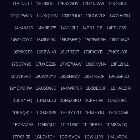
11P2UCTJ
126I93O6
12FS3WHV
12HZ1JWW
12K469CE
12QCPWZN
12UKQO0N
133P7UOC
13COV7L8
14GYHZ3D
14H4A825
14M9BJ75
14NJ13LJ
14PRJLGB
14PRLC85
14WY7OYZ
1546DY9V
15B2SHBQ
15C9WR6H
160ON64P
16P9KSF6
16SBWI43
16U7RZJT
179PIGYE
17HG5UY8
17SO7X9S
17UXEZ2B
17VE7UAW
181QKVNV
18FL2H11
18UVF9V8
19CWX8Y9
19S0NNZV
19SYNG2F
19V5GFDB
19YDYQRW
1AU5Q96D
1AXWRT6R
1B3DEC8P
1BHACZIN
1BI91YFQ
1BNJXLZ0
1BR5X4KO
1CFFT9FI
1D9U2JR1
1DBSQ817
1DRJ3XP8
1E2BYTZD
1E8JEY8J
1EN94O56
1EZXAZS6
1FH0C41J
1FIP186C
1FJ0BB6J
1FM8AVFQ
1FP03I5E
1GL2VJGH
1GRISVQA
1GWILLXI
1H4L4ROK