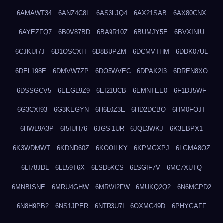
6AMAWT34
6ANZ4C8L
6AS3LJQ4
6AX21SAB
6AX80CNX
6AYEZFQ7
6B0V87BD
6BA9R10Z
6BUMJY5E
6BVXINIU
6CJKUI7J
6D1OSCXH
6D8BUPZM
6DCMVTHM
6DDK07UL
6DEL198E
6DMVW7ZP
6DO5WVEC
6DPAK2I3
6DREN8XO
6DSSGCV5
6EEGL9Z9
6EI21UCB
6EMNTEE0
6F1DJ5WF
6G3CXI93
6G3KEGYN
6H6L0Z3E
6HD2DCBO
6HM0FQJT
6HWL9A3P
6I5IUH76
6JGSI1UR
6JQL3WKJ
6K3EBPX1
6K3WDMWT
6KDND60Z
6KOOILKY
6KPMGXPJ
6LGMA8OZ
6LI78JDL
6LL59T6X
6LSD5KCS
6LSGIF7V
6MC7XUTQ
6MNBISNE
6MRU4GHW
6MRWI2FW
6MUKQ2Q2
6N6MCPD2
6N8H9PB2
6NS1JPER
6NTR3U7I
6OXMG49D
6PHYGAFF