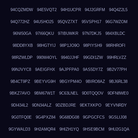
94CQZMDW
94E5VQT2
94H1UCPR
94J2GRFM
94Q4Z2L5
94Q772HZ
94USHO25
95QVZ7XT
95VSPH17
96G7WZOM
96NI50GA
97I66QKU
97IBUWKR
97N7DKJ5
984XBLDC
98DD8YXB
98HGTYIJ
98P1JO9O
98PIYSH9
98RHROFI
98RZWLDP
990W4OYL
9940JJHF
99GDI1ZW
99HRLVZZ
99NJVYC8
9AEIGFHX
9AJPFPA0
9AS5DY7Z
9B2V77PH
9B4CT9PZ
9BEYVG9H
9BGYPM4O
9BIRO8AZ
9BJ6RL38
9BKZ7AVO
9BM67W1T
9C63LNEL
9D0TQQOV
9DFN8WE0
9DI434L2
9DN34ALZ
9DZBDJRE
9EKTXKPO
9EYVNRDY
9G0TFQ0E
9G4PXZ84
9G68DG08
9GPGCFCS
9GSLIJ08
9GYWALD3
9H2AMQR4
9HIZH1YQ
9HSE9BCM
9HU2G1QA