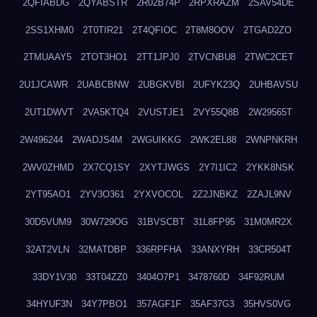
2QFIABDG
2QYABSTR
2R02B74P
2RPXRAZM
2SAV54DE
2SS1XHM0
2T0TIR21
2T4QFIOC
2T8M8OOV
2TGAD2ZO
2TMUAAY5
2TOT3HO1
2TT1JPJ0
2TVCNBU8
2TWC2CET
2U1JCAWR
2UABCBNW
2UBGKVBI
2UFYK23Q
2UHBAVSU
2UT1DWVT
2VA5KTQ4
2VUSTJE1
2VY55Q8B
2W29565T
2W496244
2WADJS4M
2WGUIKKG
2WK2EL88
2WNPNKRH
2WV0ZHMD
2X7CQ1SY
2XYTJWGS
2Y7I1IC2
2YKK8NSK
2YT95AO1
2YV3O361
2YXVOCOL
2Z2JNBKZ
2ZAJL9NV
30D5VUM9
30W729OG
31BVSCBT
31L8FP95
31M0MR2X
32AT2VLN
32MATDBP
336RPFHA
33ANXYRH
33CR504T
33DY1V30
33T04ZZ0
3404O7P1
3478760D
34F92RUM
34HYUF3N
34Y7PBO1
357AGF1F
35AF37G3
35HVS0VG