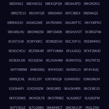
08DIX912
08EH3GS2
08EKQPQ9
08G6A3PD
08HJRZKG
08R2TE13
091V6YQE
0959345H
097C3BE4
09DI9AQ2
09RKK0JO
0A54G2WE
0A7RXWXI
0AG4NTTC
0AYXMFKC
0BO4RLHU
0BOHM258
0BPJ04DK
0BSHJVOT
0C9RGFN6
0CA5T1U9
0CMYI0KC
0D38QEGH
0DCJSPJ1
0DZMHHX1
0E9GCHCU
0EZ05K4R
0FFYUM84
0FLIL6GQ
0FXF2MUD
0G363XJW
0GI31E0A
0GJSAH4M
0GRH7XSL
0H17NT32
0H7Y9RRM
0H9OI0N1
0HYK5SEI
0IA5RSJ3
0IF4Y4UQ
0IM5QCNL
0IUZL33Y
0J6YMSQ9
0JAWX05J
0JMG9NJH
0JX5HAPI
0JXDX9ZM
0K8I19RD
0KA2KHRR
0KCE9EJG
0KFC83WS
0KHXDLT8
0KO7R0BZ
0LA240G7
0LIQ91PM
0LPY3G1Z
0LTLQ0B4
0M40H0CT
0MCMJJJP
0N1LZI50