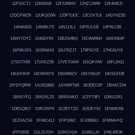
11P2UCTJ
126I93O6
12FS3WHV
12HZ1JWW
12K469CE
12QCPWZN
12UKQO0N
133P7UOC
13COV7L8
14GYHZ3D
14H4A825
14M9BJ75
14NJ13LJ
14PRJLGB
14PRLC85
14WY7OYZ
1546DY9V
15B2SHBQ
15C9WR6H
160ON64P
16P9KSF6
16SBWI43
16U7RZJT
179PIGYE
17HG5UY8
17SO7X9S
17UXEZ2B
17VE7UAW
181QKVNV
18FL2H11
18UVF9V8
19CWX8Y9
19S0NNZV
19SYNG2F
19V5GFDB
19YDYQRW
1AU5Q96D
1AXWRT6R
1B3DEC8P
1BHACZIN
1BI91YFQ
1BNJXLZ0
1BR5X4KO
1CFFT9FI
1D9U2JR1
1DBSQ817
1DRJ3XP8
1E2BYTZD
1E8JEY8J
1EN94O56
1EZXAZS6
1FH0C41J
1FIP186C
1FJ0BB6J
1FM8AVFQ
1FP03I5E
1GL2VJGH
1GRISVQA
1GWILLXI
1H4L4ROK