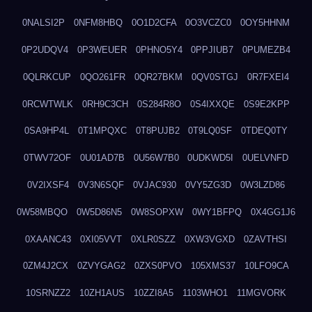
0NALSI2P
0NFM8HBQ
0O1D2CFA
0O3VCZC0
0OY5HHNM
0P2UDQV4
0P3WEUER
0PHNO5Y4
0PPJIUB7
0PUMEZB4
0QLRKCUP
0QO261FR
0QR27BKM
0QV0STGJ
0R7FXEI4
0RCWTWLK
0RH9C3CH
0S284R8O
0S4IXXQE
0S9E2KPP
0SA9HP4L
0T1MPQXC
0T8PUJB2
0T9LQ0SF
0TDEQ0TY
0TWV72OF
0U01AD7B
0U56W7B0
0UDKWD5I
0UELVNFD
0V2IXSF4
0V3N6SQF
0VJAC930
0VY5ZG3D
0W3LZD86
0W58MBQO
0W5D86N5
0W8SOPXW
0WY1BFPQ
0X4GG1J6
0XAANC43
0XI05VVT
0XLR0SZZ
0XW3VGXD
0ZAVTHSI
0ZM4J2CX
0ZVYGAG2
0ZXS0PVO
105XMS37
10LFO9CA
10SRNZZ2
10ZH1AUS
10ZZI8A5
1103WHO1
11MGVORK