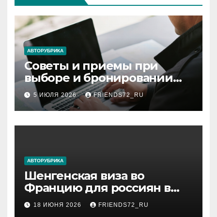
АВТОРУБРИКА
Советы и приемы при
выборе и бронировании
авиабилетов
5 ИЮЛЯ 2026
FRIENDS72_RU
АВТОРУБРИКА
Шенгенская виза во
Францию для россиян в
2026 году: сроки от 3 дней
18 ИЮНЯ 2026
FRIENDS72_RU
и список необходимых