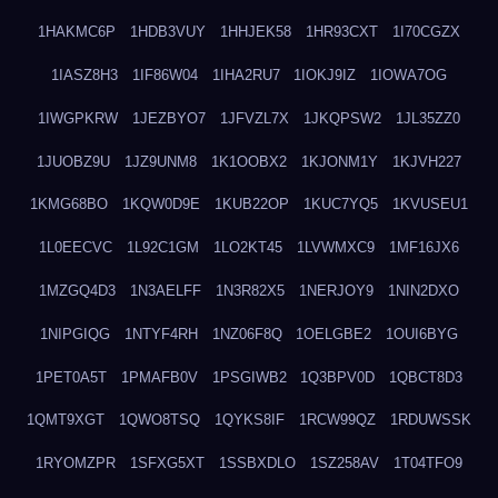
1HAKMC6P
1HDB3VUY
1HHJEK58
1HR93CXT
1I70CGZX
1IASZ8H3
1IF86W04
1IHA2RU7
1IOKJ9IZ
1IOWA7OG
1IWGPKRW
1JEZBYO7
1JFVZL7X
1JKQPSW2
1JL35ZZ0
1JUOBZ9U
1JZ9UNM8
1K1OOBX2
1KJONM1Y
1KJVH227
1KMG68BO
1KQW0D9E
1KUB22OP
1KUC7YQ5
1KVUSEU1
1L0EECVC
1L92C1GM
1LO2KT45
1LVWMXC9
1MF16JX6
1MZGQ4D3
1N3AELFF
1N3R82X5
1NERJOY9
1NIN2DXO
1NIPGIQG
1NTYF4RH
1NZ06F8Q
1OELGBE2
1OUI6BYG
1PET0A5T
1PMAFB0V
1PSGIWB2
1Q3BPV0D
1QBCT8D3
1QMT9XGT
1QWO8TSQ
1QYKS8IF
1RCW99QZ
1RDUWSSK
1RYOMZPR
1SFXG5XT
1SSBXDLO
1SZ258AV
1T04TFO9