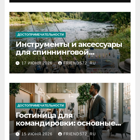
документов
ДОСТОПРИМЕЧАТЕЛЬНОСТИ
Инструменты и аксессуары
для спиннинговой
рыбалки: назначение и
17 ИЮНЯ 2026
FRIENDS72_RU
типы
ДОСТОПРИМЕЧАТЕЛЬНОСТИ
Гостиница для
командировки: основные
критерии выбора
15 ИЮНЯ 2026
FRIENDS72_RU