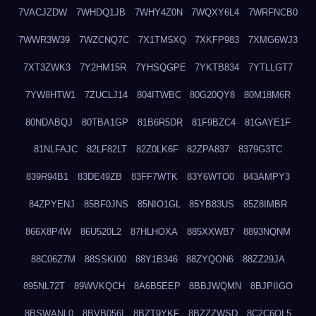
7VACJZDW
7WHDQ1JB
7WHY4Z0N
7WQXY6L4
7WRFNCB0
7WWR3W39
7WZCNQ7C
7X1TM5XQ
7XKFP983
7XMG6WJ3
7XT3ZWK3
7Y2HM15R
7YHSQGPE
7YKTB834
7YTLLGT7
7YW8HTW1
7ZUCLJ14
804ITWBC
80G20QY8
80M18M6R
80NDABQJ
80TBA1GP
81B6R5DR
81F9BZC4
81GAYE1F
81NLFAJC
82LF82LT
82Z0LK6F
82ZPA837
8379G3TC
839R94B1
83DE49ZB
83FF7WTK
83Y6WTO0
843AMPY3
84ZPYENJ
85BF0JNS
85NIO1GL
85YB83US
85Z8IMBR
866X8P4W
86U520L2
87HLHOXA
885XXWB7
8893NQNM
88C06Z7M
88SSKI00
88Y1B346
88ZYQON6
88ZZ29JA
895NL72T
89WVKQCH
8A6B5EEP
8BBJWQMN
8BJPIIGO
8BSWANL0
8BVB056I
8BZT9YKF
8BZZZWSD
8C2C6QL5