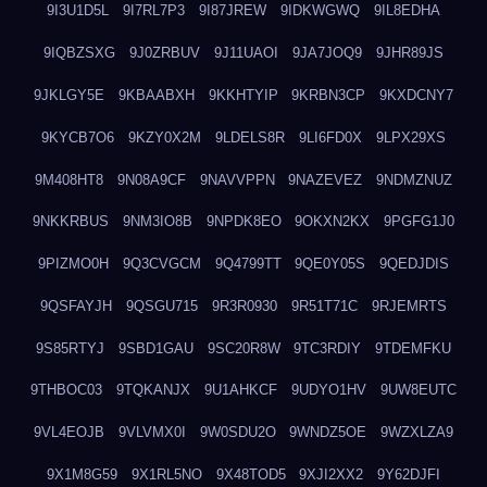
9I3U1D5L
9I7RL7P3
9I87JREW
9IDKWGWQ
9IL8EDHA
9IQBZSXG
9J0ZRBUV
9J11UAOI
9JA7JOQ9
9JHR89JS
9JKLGY5E
9KBAABXH
9KKHTYIP
9KRBN3CP
9KXDCNY7
9KYCB7O6
9KZY0X2M
9LDELS8R
9LI6FD0X
9LPX29XS
9M408HT8
9N08A9CF
9NAVVPPN
9NAZEVEZ
9NDMZNUZ
9NKKRBUS
9NM3IO8B
9NPDK8EO
9OKXN2KX
9PGFG1J0
9PIZMO0H
9Q3CVGCM
9Q4799TT
9QE0Y05S
9QEDJDIS
9QSFAYJH
9QSGU715
9R3R0930
9R51T71C
9RJEMRTS
9S85RTYJ
9SBD1GAU
9SC20R8W
9TC3RDIY
9TDEMFKU
9THBOC03
9TQKANJX
9U1AHKCF
9UDYO1HV
9UW8EUTC
9VL4EOJB
9VLVMX0I
9W0SDU2O
9WNDZ5OE
9WZXLZA9
9X1M8G59
9X1RL5NO
9X48TOD5
9XJI2XX2
9Y62DJFI