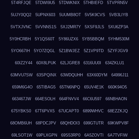
5T4RFJQE
5TDWI9U5
5TDWKNIX
5THBIEFD
5TVPRN5V
5UJY0QQ2
5UPNX603
5UUMB8OT
5V5K9CVS
5VB3LIYB
5VTXJVNC
5VVNNS1S
5XJ2MR7Y
5XSF9JLS
5XU6ZP3A
5Y0HCRBH
5Y1QS60T
5Y86UZX6
5YB5BBQM
5YHM530M
5YO667IH
5YO7ZQGL
5Z1BWJEZ
5Z1VP9TD
5ZYFJGV9
60IZ2Y44
60X8LPUK
62LJGRE8
6316UU0I
634ZKLU1
63MVU7SW
63SPQINX
63WDQUHH
63X60DYM
64996J11
659M6G4O
65TIBAG5
65TN6NPQ
65UV4E1K
660K94O5
663467JW
664ESOLH
664FNVV4
66C6U597
66NBHAON
675YBKS0
67T6PVX5
67UCAPT0
6899WHVC
68EZZKJQ
68OMB6UH
68PDCJPV
68QHDOI3
699GTUTR
69KWPV8F
69LSOT1W
69PLXGPN
69S53RP0
6A5ZOVTI
6A7TVFIW