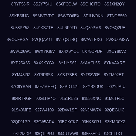
8RYF58IR
8S2Y754U
8S6FCGLW
8SGHCITQ
8SJXN2QY
8SKB6IUG
8SMVFVDF
8SWZO6EX
8T1UV0KN
8TNOE569
8U58PZ5Z
8U9XSZTE
8ULNF9FD
8UQ89PM6
8VO5Q2UE
8VOUFPGA
8VQQAA1I
8VTQSTRQ
8WAVTFXG
8WSU0MSW
8WVC26W1
8WXYKI9V
8X4X9YOL
8X79OPDP
8XCY80VZ
8XP25X65
8XX9KYGX
8Y1IYS6J
8YAACL5S
8YKVAXRE
8YM48I9Z
8YPIP6SK
8YSJ7SB8
8YT98V0E
8YTM92ET
8ZC9YBAN
8ZFZMEEQ
8ZPDT42T
8ZYB2DUK
902YJAIU
904RTRGF
90GLHP4O
9151RE2S
91536XNC
91M6TF5C
91S40MFE
927W4109
92D4V1SF
92NJMW74
92QEGUIC
92QF91PP
939W5AR4
93BCKCKZ
93HKS0RJ
93KMD0XZ
93L2IZDP
93Q1LPRJ
944UTVW8
94555E9U
94CLT1XT