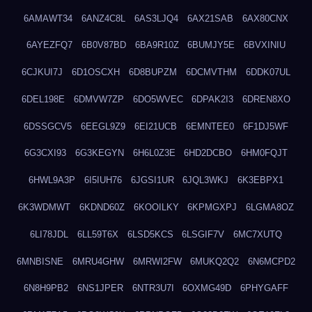
6AMAWT34
6ANZ4C8L
6AS3LJQ4
6AX21SAB
6AX80CNX
6AYEZFQ7
6B0V87BD
6BA9R10Z
6BUMJY5E
6BVXINIU
6CJKUI7J
6D1OSCXH
6D8BUPZM
6DCMVTHM
6DDK07UL
6DEL198E
6DMVW7ZP
6DO5WVEC
6DPAK2I3
6DREN8XO
6DSSGCV5
6EEGL9Z9
6EI21UCB
6EMNTEE0
6F1DJ5WF
6G3CXI93
6G3KEGYN
6H6L0Z3E
6HD2DCBO
6HM0FQJT
6HWL9A3P
6I5IUH76
6JGSI1UR
6JQL3WKJ
6K3EBPX1
6K3WDMWT
6KDND60Z
6KOOILKY
6KPMGXPJ
6LGMA8OZ
6LI78JDL
6LL59T6X
6LSD5KCS
6LSGIF7V
6MC7XUTQ
6MNBISNE
6MRU4GHW
6MRWI2FW
6MUKQ2Q2
6N6MCPD2
6N8H9PB2
6NS1JPER
6NTR3U7I
6OXMG49D
6PHYGAFF