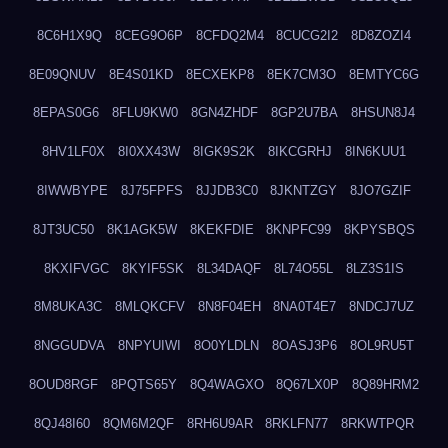
8C6H1X9Q
8CEG9O6P
8CFDQ2M4
8CUCG2I2
8D8ZOZI4
8E09QNUV
8E4S01KD
8ECXEKP8
8EK7CM3O
8EMTYC6G
8EPAS0G6
8FLU9KW0
8GN4ZHDF
8GP2U7BA
8HSUN8J4
8HV1LF0X
8I0XX43W
8IGK9S2K
8IKCGRHJ
8IN6KUU1
8IWWBYPE
8J75FPFS
8JJDB3C0
8JKNTZGY
8JO7GZIF
8JT3UC50
8K1AGK5W
8KEKFDIE
8KNPFC99
8KPYSBQS
8KXIFVGC
8KYIF5SK
8L34DAQF
8L74O55L
8LZ3S1IS
8M8UKA3C
8MLQKCFV
8N8F04EH
8NA0T4E7
8NDCJ7UZ
8NGGUDVA
8NPYUIWI
8O0YLDLN
8OASJ3P6
8OL9RU5T
8OUD8RGF
8PQTS65Y
8Q4WAGXO
8Q67LX0P
8Q89HRM2
8QJ48I60
8QM6M2QF
8RH6U9AR
8RKLFN77
8RKWTPQR