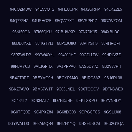
94CQZMDW
94E5VQT2
94H1UCPR
94J2GRFM
94Q4Z2L5
94Q772HZ
94USHO25
95QVZ7XT
95VSPH17
96G7WZOM
96NI50GA
97I66QKU
97IBUWKR
97N7DKJ5
984XBLDC
98DD8YXB
98HGTYIJ
98P1JO9O
98PIYSH9
98RHROFI
98RZWLDP
990W4OYL
9940JJHF
99GDI1ZW
99HRLVZZ
99NJVYC8
9AEIGFHX
9AJPFPA0
9AS5DY7Z
9B2V77PH
9B4CT9PZ
9BEYVG9H
9BGYPM4O
9BIRO8AZ
9BJ6RL38
9BKZ7AVO
9BM67W1T
9C63LNEL
9D0TQQOV
9DFN8WE0
9DI434L2
9DN34ALZ
9DZBDJRE
9EKTXKPO
9EYVNRDY
9G0TFQ0E
9G4PXZ84
9G68DG08
9GPGCFCS
9GSLIJ08
9GYWALD3
9H2AMQR4
9HIZH1YQ
9HSE9BCM
9HU2G1QA