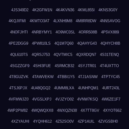
4JS349D2
4K2GFW1N
4K4KVN36
4KML855I
4KNS3G0Y
4KQJIFMI
4KWTO3AT
4LXNH9M8
4M8RR8DW
4NNSAVOG
4NOFJHTI
4NRBYMY1
4O9WC0SL
4ORR508B
4P5VX889
4PE2DGG9
4PW810LS
4Q1M7Q60
4QAHYG43
4QHYCH8B
4QL610TS
4QRSJ753
4QVTMIC5
4QXRDQN7
4S31TENQ
4SGZZGF9
4SHI3FUE
4SRMCB32
4SYJTR01
4T4UXTTO
4T8GUZVK
4TAWVEKW
4TBBI1Y5
4TJ1ASNW
4TPTYC45
4TSJ6PJX
4U48QGQ2
4UMM8LXA
4UNHPQM1
4URT243L
4VFMWJZ0
4VGSLXPJ
4VJZYO02
4VNW7KSQ
4W6ZE1F7
4WP2PW82
4WQWQXX8
4WXQZN38
4X7TT8GV
4XYOT662
4XZYAUHI
4YQHH612
4Z52SO0V
4ZP14UIL
4ZVGSBH0