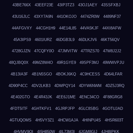
43BE766X
43EEF23E
43IP3TZ3
43OJ1AEY
43SSFXBJ
43U16JLC
43XY7A9N
441OKOJO
4474ZR0W
4489NF37
44AFGVXY
44CGH1H9
44E14L85
44VA5KJF
44XI8AFW
45A3IPS9
4601IURZ
46DGB3L9
46DLKJV6
46KT56QV
4728GJZN
47CQFY0O
47JMVITW
47TRZS70
47W8J2J2
48QJBQ0X
49MZ8W4O
49R1GYE9
49SPF3MJ
49WWVPJU
4B13IA3F
4B1N5SGO
4BOKJ6KQ
4C9HCESS
4D64LFAR
4D90P4CC
4DV2LKB3
4DWPQY14
4DYW6NWM
4DZ5J3RQ
4E402GTO
4E4R43JK
4EE6J1ME
4ENC34CO
4F88GRG8
4FDT5ITF
4GHTKFV1
4GJRPJFP
4GLC8SBG
4GOTUJAD
4GTUQOMS
4H5VY3Z1
4HCW1AJA
4HINPU4S
4HSR603T
4HVMV9QI
4I5H850W
4IL73M3I
4JGM8GIJ
4JH8IPKK