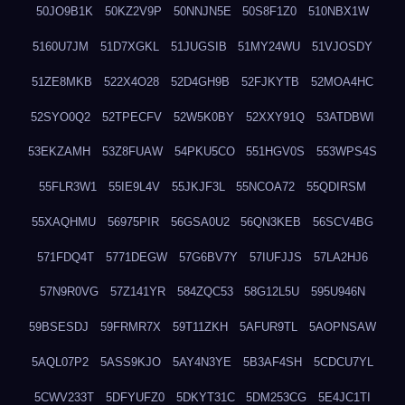
50JO9B1K
50KZ2V9P
50NNJN5E
50S8F1Z0
510NBX1W
5160U7JM
51D7XGKL
51JUGSIB
51MY24WU
51VJOSDY
51ZE8MKB
522X4O28
52D4GH9B
52FJKYTB
52MOA4HC
52SYO0Q2
52TPECFV
52W5K0BY
52XXY91Q
53ATDBWI
53EKZAMH
53Z8FUAW
54PKU5CO
551HGV0S
553WPS4S
55FLR3W1
55IE9L4V
55JKJF3L
55NCOA72
55QDIRSM
55XAQHMU
56975PIR
56GSA0U2
56QN3KEB
56SCV4BG
571FDQ4T
5771DEGW
57G6BV7Y
57IUFJJS
57LA2HJ6
57N9R0VG
57Z141YR
584ZQC53
58G12L5U
595U946N
59BSESDJ
59FRMR7X
59T11ZKH
5AFUR9TL
5AOPNSAW
5AQL07P2
5ASS9KJO
5AY4N3YE
5B3AF4SH
5CDCU7YL
5CWV233T
5DFYUFZ0
5DKYT31C
5DM253CG
5E4JC1TI