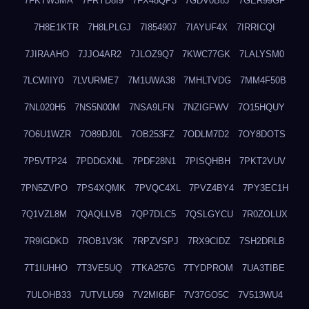
7FKTW3MA
7FRYD8I9
7FX48QP3
7GDV0B8J
7GER99GF
7H8E1KTR
7H8LPLGJ
7I854907
7IAYUF4X
7IRRICQI
7JIRAAHO
7JJO4AR2
7JLOZ9Q7
7KWC77GK
7LALYSM0
7LCWIIY0
7LVURME7
7M1UWA38
7MHLTVDG
7MM4F50B
7NL020H5
7NS5N00M
7NSA9LFN
7NZIGFWV
7O15HQUY
7O6U1WZR
7O89DJ0L
7OB253FZ
7ODLM7D2
7OY8DOTS
7P5VTP24
7PDDGXNL
7PDF28N1
7PISQHBH
7PKT2VUV
7PN5ZVPO
7PS4XQMK
7PVQC4XL
7PVZ4BY4
7PY3EC1H
7Q1VZL8M
7QAQLLVB
7QP7DLC5
7QSLGYCU
7R0ZOLUX
7R9IGDKD
7ROB1V3K
7RPZVSPJ
7RX9CIDZ
7SH2DRLB
7T1IUHHO
7T3VE5UQ
7TKA257G
7TYDPROM
7UA3TIBE
7ULOHB33
7UTVLU59
7V2MI6BF
7V37GO5C
7V513WU4