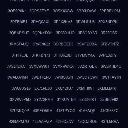
3OE9P0KI
3OPSZTYE
3OSK46GW
3P20H0VW
3PEBEUPM
3PFEI4E1
3PHQ0AXL
3PJX8KV3
3PWL81U6
3PX3NDPK
3QBNPSU7
3QPKYD3H
3R660UUO
3R8OBY8R
3RJJOB51
3RM5TAUQ
3RV0N612
3SRBQEDJ
3SXFZOBA
3TBVTN7Z
3TFI7CJL
3TKFBN73
3TTB618D
3TVMVY4A
3VPL82H9
3VS14DKC
3VX5WW8T
3VXFRWKX
3VZRTGEK
3W3MHD4O
3WAD8W9N
3WDTF1N3
3WI8G8SN
3WQDYCWK
3WTTA97N
3WU70G19
3X71FE60
3XC4DIU7
3XMIH0VI
3XMLLD4K
3XWW9P5D
3Y2Z2FMH
3YXUATB4
3Z3344KT
3ZBBJF82
3ZUNKQ9P
40PEO5RM
418TPYOG
41A6AQPI
41CR68ZC
428MPM7O
42EW9PZP
42HIOZNV
42QOZROE
437L5RRA