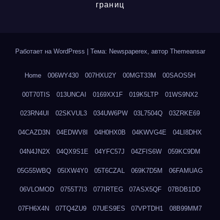
границ
Работает на WordPress
|
Тема: Newspaperex, автор
Themeansar
Home
006WY430
007HXU2Y
00MGT33M
00SAOS5H
00T70TIS
013UNCAI
0169XX1F
019K5LTP
01WS9NX2
023RN4UI
02SKVUL3
034UW6PW
03L7504Q
03ZRKE69
04CAZD3N
04EDWV8I
04H0HX0B
04KWVG4E
04LI8DHX
04N4JN2X
04QX9S1E
04YFC57J
04ZFIS6W
059KC9DM
05G55WBQ
05IXW4Y0
05T6CZAL
069K7D5M
06FAMUAG
06VLOMOD
0755T7I3
077IRTEG
07ASX5QF
07BDB1DD
07FH6X4N
07TQ4ZU9
07UES9ES
07VPTDH1
08B99MM7