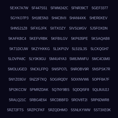
5EXK7A7W
5F447S51
5FMM242C
5FNR39CT
5GEF3377
5GYKO7P3
5H18E5N3
5H4C8VII
5HANI4XK
5HER0XEV
5HNS21Z8
5IFXGJFK
5IITXOZY
5IVSLWGV
5J5FOXDN
5KAFKBC4
5KEFVRBK
5KFBILGV
5KP635PE
5KSAQAB8
5KT1DCUW
5KZYHXKG
5L1KPI2V
5L515L3S
5LCKQGH7
5LOVPA8C
5LY0K9GU
5M4U4YA3
5M8JMWFU
5MC4C6M0
5MOLUGED
5NCKLFPQ
5NI5PO7L
5NROBV9R
5NSPSK7R
5NYZ03GV
5NZ2F7XQ
5OGIRQDY
5OIXNVW6
5OPF8A7F
5PI2KCCW
5PMRZDAK
5Q7NY9BS
5QDQI5F8
5QL8UU2J
5RALQ21C
5RBG4E64
5RCDBBFD
5ROV8T2I
5RP6DWR8
5RZ72FTS
5RZPCFKF
5RZQDHMO
5SNLKYWW
5ST3XE0K