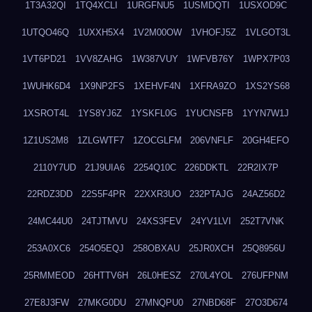
1T3A32QI
1TQ4XCLI
1URGFNU5
1USMDQTI
1USXOD9C
1UTQO46Q
1UXXH5X4
1V2M00OW
1VHOFJ5Z
1VLGOT3L
1VT6PD21
1VV8ZAHG
1W387VUY
1WFVB76Y
1WPX7P03
1WUHK6D4
1X9NP2FS
1XEHVF4N
1XFRA9ZO
1XS2YS68
1XSROT4L
1YS8YJ6Z
1YSKFL0G
1YUCNSFB
1YYN7W1J
1Z1US2M8
1ZLGWTF7
1ZOCGLFM
206VNFLF
20GH4EFO
2110Y7UD
21J9UIA6
2254Q10C
226DDKTL
22R2IX7P
22RDZ3DD
22S5F4PR
22XXR3UO
232PTAJG
24AZ56D2
24MC44U0
24TJTMVU
24XS3FEV
24YV1LVI
252T7VNK
253A0XC6
254O5EQJ
258OBXAU
25JR0XCH
25Q8956U
25RMMEOD
26HTTV6H
26L0HESZ
270L4YOL
276UFPNM
27E8J3FW
27MKG0DU
27MNQPU0
27NBD68F
27O3D674