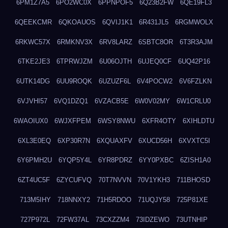
6PM1Z7A5
6PO2WC0X
6PPNPOF5
6Q23B2FW
6QE19FL3
6QEEKCMR
6QKOAUOS
6QVIJ1K1
6R431JL5
6RGMWOLX
6RKWC57X
6RMKNV3X
6RV8LARZ
6SBTC8OR
6T3R3AJM
6TKE2JE3
6TPRWJZM
6U06OJTH
6UJEQ0CF
6UQ42P16
6UTK14DG
6UU9ROQK
6UZUZF6L
6V4POCW2
6V6FZLKN
6VJVHI57
6VQ1DZQ1
6VZACB5E
6W0V02MY
6W1CRLU0
6WAOIUX0
6WJXFPEM
6WSY8NWU
6XFR4OTY
6XIHLDTU
6XL3E0EQ
6XP30R7N
6XQUAXFV
6XUCD56H
6XVXTC5I
6Y6PMH2U
6YQP5Y4L
6YR8PDRZ
6YY0PXBC
6ZISH1A0
6ZT4UC5F
6ZYCUFVQ
70T7NVVN
70V1YKH3
711BHOSD
713M5IHY
718NNXY2
71H5RDOO
71UQJY58
725P81XE
727P972L
72FW37AL
73CXZZM4
73IDZEWO
73UTNHIP