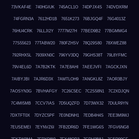
73VKAF4E
740HGIUK
745ACL1O
74DPJX4S
74DVDXRM
74FGRN3A
7612HD1B
7651K273
76BJGQ4F
76G4013Z
76HU4CRK
76LLJI2Y
7777M27H
77BED9B2
77BGMMG4
77S55623
77TABW20
780FZHSV
78Q29S80
78XWEZ88
792RHX5L
7939XN0C
796YV3DQ
79GHS38T
79L8YFMC
79V4EL6D
7A7B2KTK
7A7E8AHI
7AEEJVFI
7AGCKJXN
7AIBYJBI
7AJR6D3X
7AMTLOH9
7ANGKL8Z
7AOR3BJY
7AOSYN3G
7BVHAFGY
7C26C5EC
7C2S58N1
7C2XDJQN
7C4MI5MB
7CCV7IAS
7D5UQZFD
7D73WX32
7DULR9YN
7DXTFT0X
7DYZC5PF
7E0NDNH1
7EDB4H4S
7EE3M9WJ
7EUSEMEI
7EYNVZ6I
7FB2DR6D
7FE1WG6S
7FGV6NG8