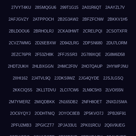
27VYT4KU
28SMQGU6
299T1G15
2A01R6QT
2AAYZL7V
2AFJGVZY
2ATPPOCH
2B2G3AW2
2BFZFCNW
2BKKV1H5
2BLDOOU6
2BRHOLRJ
2CKA0HWT
2CRELPQI
2CSOTXFR
2CVZ7WMG
2D26EBXW
2D942LRG
2DPSN680
2DU7LORM
2EZC76PR
2F53ZH8K
2FFJSSR3
2G789XQE
2G8M6D58
2HDT2UKH
2HLBXGGN
2HMC2F0V
2HO7QAUP
2HYWPJNU
2IIHI162
2J4TVL9Q
2JDKS9WZ
2JG4QYDE
2JSJLGSQ
2KKCIQS5
2KL1TDVU
2LCI7CW6
2LN9C5H3
2LVOI55N
2M7YMERZ
2MIQDBKK
2N165DB2
2NFH8OET
2NXDJSMA
2OC6YQYJ
2ODHTNIQ
2OYOC8EB
2P5KVO7J
2PB26F91
2PFU2MB3
2PGICZT7
2PJA33U1
2PK01RCU
2Q6V9UEG