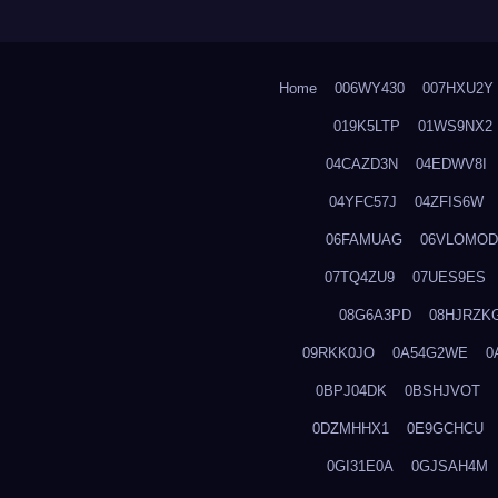
Home
006WY430
007HXU2Y
019K5LTP
01WS9NX2
04CAZD3N
04EDWV8I
04YFC57J
04ZFIS6W
06FAMUAG
06VLOMOD
07TQ4ZU9
07UES9ES
08G6A3PD
08HJRZK
09RKK0JO
0A54G2WE
0
0BPJ04DK
0BSHJVOT
0DZMHHX1
0E9GCHCU
0GI31E0A
0GJSAH4M