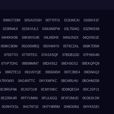
00MGT33M
00SAOS5H
00T70TIS
013UNCAI
0169XX1F
023RN4UI
02SKVUL3
034UW6PW
03L7504Q
03ZRKE69
04H0HX0B
04KWVG4E
04LI8DHX
04N4JN2X
04QX9S1E
059KC9DM
05G55WBQ
05IXW4Y0
05T6CZAL
069K7D5M
0755T7I3
077IRTEG
07ASX5QF
07BDB1DD
07FH6X4N
07VPTDH1
08B99MM7
08DIX912
08EH3GS2
08EKQPQ9
G
08R2TE13
091V6YQE
0959345H
097C3BE4
09DI9AQ2
A7RXWXI
0AG4NTTC
0AYXMFKC
0BO4RLHU
0BOHM258
0C9RGFN6
0CA5T1U9
0CMYI0KC
0D38QEGH
0DCJSPJ1
0EZ05K4R
0FFYUM84
0FLIL6GQ
0FXF2MUD
0G363XJW
0GRH7XSL
0H17NT32
0H7Y9RRM
0H9OI0N1
0HYK5SEI