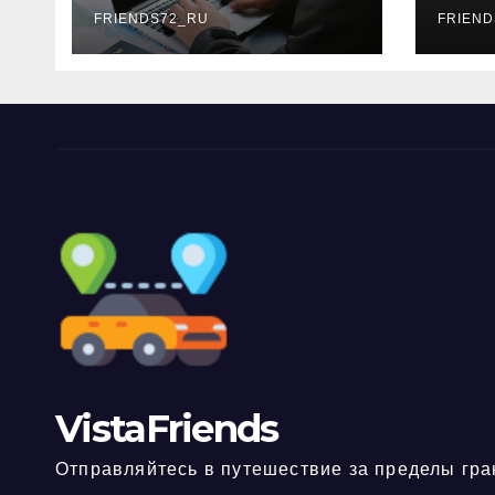
FRIENDS72_RU
дне
FRIEND
нео
док
VistaFriends
Отправляйтесь в путешествие за пределы гра