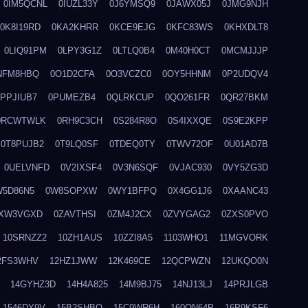
0IM5QCNL
0IUZL33Y
0J6YMSQ9
0JAWX05J
0JMG9NJH
0K8I19RD
0KA2KHRR
0KCE9EJG
0KFC83WS
0KHXDLT8
0LIQ91PM
0LPY3G1Z
0LTLQ0B4
0M40H0CT
0MCMJJJP
NFM8HBQ
0O1D2CFA
0O3VCZC0
0OY5HHNM
0P2UDQV4
0PPJIUB7
0PUMEZB4
0QLRKCUP
0QO261FR
0QR27BKM
0RCWTWLK
0RH9C3CH
0S284R8O
0S4IXXQE
0S9E2KPP
0T8PUJB2
0T9LQ0SF
0TDEQ0TY
0TWV72OF
0U01AD7B
0UELVNFD
0V2IXSF4
0V3N6SQF
0VJAC930
0VY5ZG3D
W5D86N5
0W8SOPXW
0WY1BFPQ
0X4GG1J6
0XAANC43
XW3VGXD
0ZAVTHSI
0ZM4J2CX
0ZVYGAG2
0ZXS0PVO
10SRNZZ2
10ZH1AUS
10ZZI8A5
1103WHO1
11MGVORK
2FS3WHV
12HZ1JWW
12K469CE
12QCPWZN
12UKQO0N
14GYHZ3D
14H4A825
14M9BJ75
14NJ13LJ
14PRJLGB
1546DY9V
15B2SHBQ
15C9WR6H
160ON64P
16P9KSF6