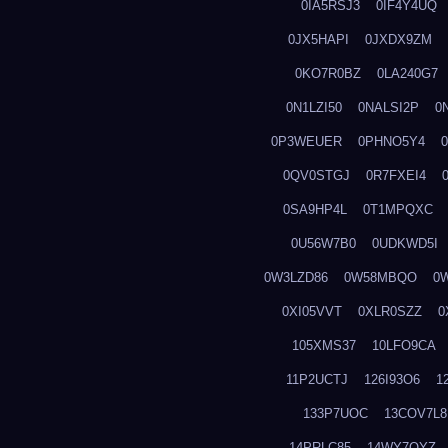
0IA5RSJ3
0IF4Y4UQ
0JX5HAPI
0JXDX9ZM
0KO7R0BZ
0LA240G7
0N1LZI50
0NALSI2P
0
0P3WEUER
0PHNO5Y4
0QV0STGJ
0R7FXEI4
0SA9HP4L
0T1MPQXC
0U56W7B0
0UDKWD5I
0W3LZD86
0W58MBQO
0
0XI05VVT
0XLR0SZZ
0
105XMS37
10LFO9CA
11P2UCTJ
126I93O6
1
133P7UOC
13COV7L8
14PRLC85
14WY7OYZ