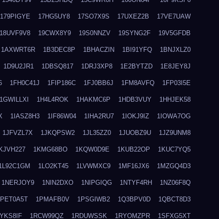
179PIGYE
17HG5UY8
17SO7X9S
17UXEZ2B
17VE7UAW
18UVF9V8
19CWX8Y9
19S0NNZV
19SYNG2F
19V5GFDB
1AXWRT6R
1B3DEC8P
1BHACZIN
1BI91YFQ
1BNJXLZ0
1D9U2JR1
1DBSQ817
1DRJ3XP8
1E2BYTZD
1E8JEY8J
6
1FH0C41J
1FIP186C
1FJ0BB6J
1FM8AVFQ
1FP03I5E
1GWILLXI
1H4L4ROK
1HAKMC6P
1HDB3VUY
1HHJEK58
X
1IASZ8H3
1IF86W04
1IHA2RU7
1IOKJ9IZ
1IOWA7OG
1JFVZL7X
1JKQPSW2
1JL35ZZ0
1JUOBZ9U
1JZ9UNM8
KJVH227
1KMG68BO
1KQW0D9E
1KUB22OP
1KUC7YQ5
1L92C1GM
1LO2KT45
1LVWMXC9
1MF16JX6
1MZGQ4D3
1NERJOY9
1NIN2DXO
1NIPGIQG
1NTYF4RH
1NZ06F8Q
1PET0A5T
1PMAFB0V
1PSGIWB2
1Q3BPV0D
1QBCT8D3
YKS8IF
1RCW99QZ
1RDUWSSK
1RYOMZPR
1SFXG5XT