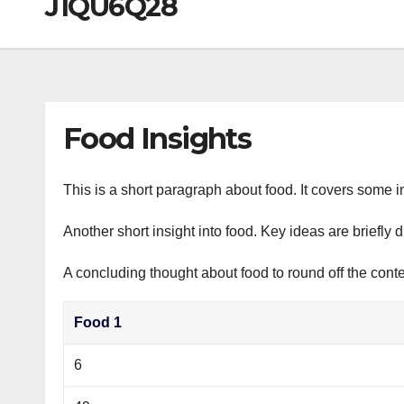
J1QU6Q28
р
a
i
A
а
m
k
p
в
i
p
и
т
Food Insights
ь
This is a short paragraph about food. It covers some i
Another short insight into food. Key ideas are briefly 
A concluding thought about food to round off the conte
Food 1
6