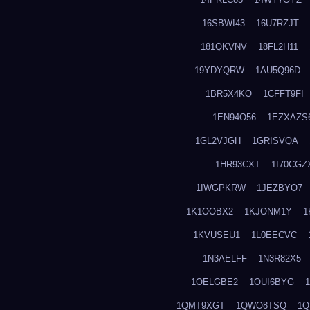
16SBWI43
16U7RZJT
181QKVNV
18FL2H11
19YDYQRW
1AU5Q96D
1BR5X4KO
1CFFT9FI
1EN94O56
1EZXAZS
1GL2VJGH
1GRISVQA
1HR93CXT
1I70CGZ
1IWGPKRW
1JEZBYO7
1K1OOBX2
1KJONM1Y
1
1KVUSEU1
1L0EECVC
1N3AELFF
1N3R82X5
1OELGBE2
1OUI6BYG
1QMT9XGT
1QWO8TSQ
1Q