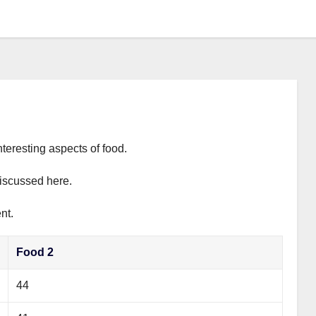
nteresting aspects of food.
discussed here.
nt.
Food 2
44