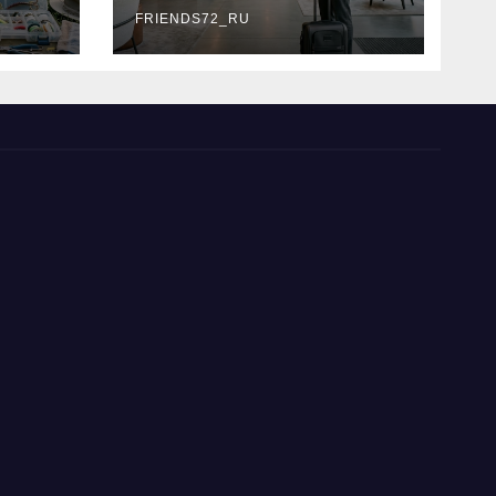
типы
FRIENDS72_RU